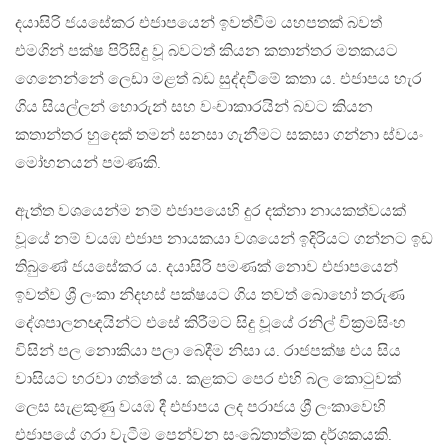
දයාසිරි ජයසේකර එජාපයෙන් ඉවත්වීම යහපතක් බවත්
එමගින් පක්ෂ පිරිසිදු වූ බවටත් කියන කතාන්තර මතකයට
ගෙනෙන්නේ ලෙඩා මළත් බඩ සුද්දවීමේ කතා ය. එජාපය හැර
ගිය සියල්ලන් හොරුන් සහ වංචාකාරයින් බවට කියන
කතාන්තර හුදෙක් තමන් සනසා ගැනීමට සකසා ගන්නා ස්වයං
මෝහනයන් පමණකි.
ඇත්ත වශයෙන්ම නම් එජාපයෙහි දුර දක්නා නායකත්වයක්
වූයේ නම් වයඹ එජාප නායකයා වශයෙන් ඉදිරියට ගන්නට ඉඩ
තිබුණේ ජයසේකර ය. දයාසිරි පමණක් නොව එජාපයෙන්
ඉවත්ව ශ්‍රී ලංකා නිදහස් පක්ෂයට ගිය තවත් බොහෝ තරුණ
දේශපාලනඥයින්ට එසේ කිරීමට සිදු වූයේ රනිල් වික්‍රමසිංහ
විසින් පල නොකියා පලා බෙදීම නිසා ය. රාජපක්ෂ එය සිය
වාසියට හරවා ගත්තේ ය. කළකට පෙර එහි බල කොටුවක්
ලෙස සැළකුණු වයඹ දී එජාපය ලද පරාජය ශ්‍රී ලංකාවෙහි
එජාපයේ ගරා වැටීම පෙන්වන සංඛේතාත්මක දර්ශකයකි.