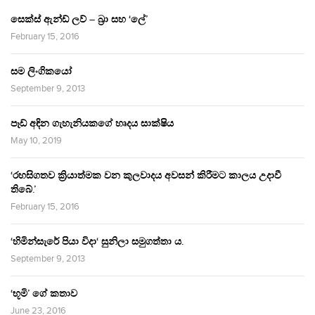
සෙක්ස් ඇන්ඩ් ලව් – බ්‍රා සහ ‘ලේ’
February 15, 2016
සම ලිංගිකයෝ
September 9, 2013
පෑඩ් අඳින ගැහැනියකගේ හෘදය සාක්ෂිය
May 10, 2019
‘රහසිගතව ක්‍රියාත්මක වන කුලවාදය අවසන් කිරීමට කාලය උදාවී
තිබේ.’
February 15, 2016
‘හිමින්සැරේ පියා විදා‘ සුනිලා සමුගත්තා ය.
September 9, 2013
‘භූමි’ ගේ කතාව
June 23, 2016