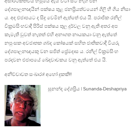
අසාර්ථකත්වය හමූයේ ඇය වටා සිටි නැගී එන
දේශපාලනඥයින් පක්ෂය තුළ ජනප්‍රියත්වයෙන් ගිලි හී ගිය නිසා
ය. අද එජාපයට ද සිදු වෙමින් ඇත්තේ එය යි. පරාජික රනිල්
වික්‍රමසිංහවාදී පිරිස් පක්ෂය තුල දුර්වල වනු ඇති අතර අප
කැමැති වුවත් නැතත් එහි අනාගත නායකයා වනු ඇත්තේ
නපුංසක අවජාතක ශබ්ද කෝෂයක් සහිත ජාතිකවාදී වියරු
දේශපාලනඥයකු වන සජිත් ප්‍රේමදාස ය. රනිල් වික්‍රමසිංහ
පරදවන එජාපයේ ඛේදවාචකය වනු ඇත්තේ එය යි.
අනිච්චාවත සංඛාරා! අහෝ දුකකි!!
සුනන්ද දේශප්‍රිය | Sunanda-Deshapriya