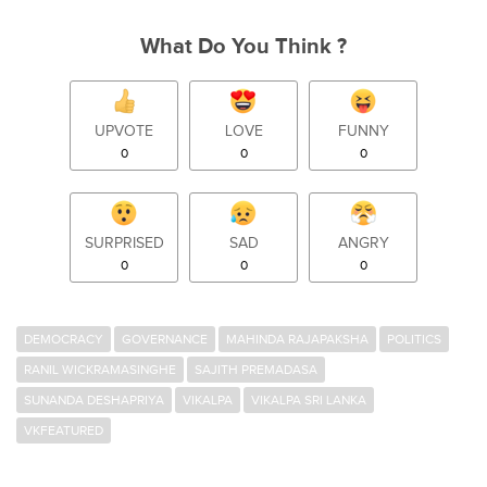
What Do You Think ?
UPVOTE
LOVE
FUNNY
0
0
0
SURPRISED
SAD
ANGRY
0
0
0
DEMOCRACY
GOVERNANCE
MAHINDA RAJAPAKSHA
POLITICS
RANIL WICKRAMASINGHE
SAJITH PREMADASA
SUNANDA DESHAPRIYA
VIKALPA
VIKALPA SRI LANKA
VKFEATURED