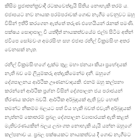
කිසිම ප්‍රජාතන්ත්‍රවාදී රටකවෙත්දැයි සිතිය නොහැකි තරම් ය.
එජාපයට නව නායක පරම්පරාවක් ගොඩ නැගීම වෙනුවට ඔහු
විසින් ඉතිරි කරගෙන ඇත්තේ තරුණ එහෙයියන් රෑනක් පමණි.
පක්ෂය සොදාපාලු වී යත්දීත් නායකත්වයේම එල්බ සිටීම අතින්
ජවිපෙ සෝමවංශ අමරසිංහ සහ එජාප රනිල් වික්‍රමසිංහ අතර
වෙනසක් නැත.
රනිල් වික්‍රමසිංහගේ දැක්ම තුළ මහා ජනයා කියා ප්‍රභේදයක්
නැති බව මේ ලියුම්කරු අත්දැකීමෙන්ම දනී. ඔහුගේ
දේශපාලනය ආර්ථික ඌණනවාදයකි. එනම් ඔහු කල්පනා
කරන්නේ ආර්ථික ප්‍රශ්න විසින් දේශපාලන ජය පරාජයන්
තීරණය කරන බවයි. ආර්ථික අර්බූදයක් ඇති වුව හොත්
තමන්ට නිකම්ම බලයට පත් විය හැකි බවත් එවැනි අර්බූදයක්
නැත්නම් කොතරම් ප්‍රබල දේශපාලන ව්‍යාපාරයක් ඇති කළත්
මැතිවරණයකින් බලය ලබා ගත නොහැකි යැයි යන්න ඔහුගේ
කල්පනාව ය. ප්‍රබල පක්ෂයකට නායකත්වය දී ගොඩ නැගීමට