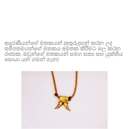
ආදරණීයන්ගේ මතකයන් (අතුරුදහන් කරන ලද
සමීපතමයන්ගේ මතකය අමතක කිරීමට බල කරන
රාජ්‍යක, ඔවුන්ගේ මතකයන් සමග සත්‍ය සහ යුක්තිය
සොයා යන ගමන් ගැන)