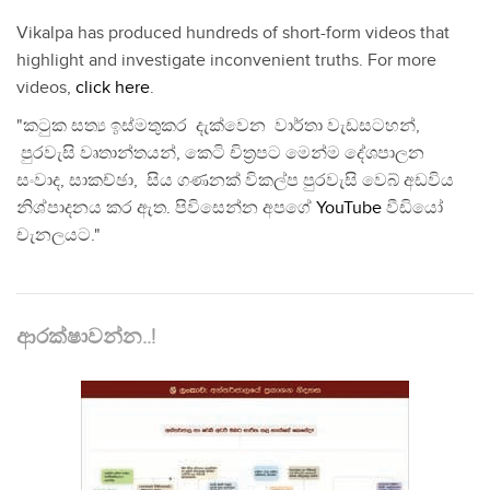
Vikalpa has produced hundreds of short-form videos that
highlight and investigate inconvenient truths. For more
videos,
click here
.
"කටුක සත්‍ය ඉස්මතුකර දැක්වෙන වාර්තා වැඩසටහන්,
පුරවැසි වෘතාන්තයන්, කෙටි චිත්‍රපට මෙන්ම දේශපාලන
සංවාද, සාකච්ඡා, සිය ගණනක් විකල්ප පුරවැසි වෙබ් අඩවිය
නිශ්පාදනය කර ඇත. පිවිසෙන්න අපගේ
YouTube
වීඩියෝ
චැනලයට."
ආරක්ෂාවන්න..!