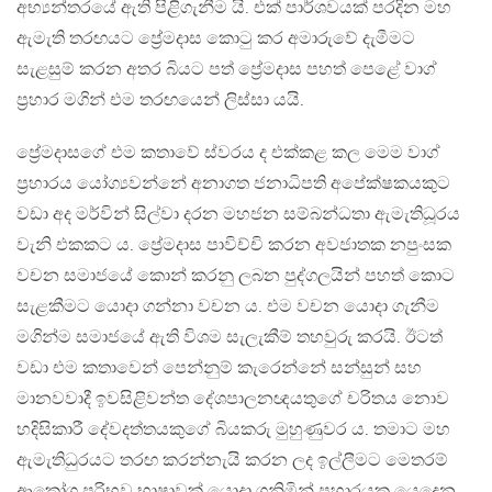
අභ්‍යන්තරයේ ඇති පිළිගැනීම යි. එක් පාර්ශවයක් පරදින මහ
ඇමැති තරඟයට ප්‍රේමදාස කොටු කර අමාරුවේ දැමීමට
සැළසුම් කරන අතර බියට පත් ප්‍රේමදාස පහත් පෙළේ වාග්
ප්‍රහාර මගින් එම තරඟයෙන් ලිස්සා යයි.
ප්‍රේමදාසගේ එම කතාවේ ස්වරය ද එක්කළ කල මෙම වාග්
ප්‍රහාරය යෝග්‍යවන්නේ අනාගත ජනාධිපති අපේක්ෂකයකුට
වඩා අද මර්වින් සිල්වා දරන මහජන සම්බන්ධතා ඇමැතිධූරය
වැනි එකකට ය. ප්‍රේමදාස පාවිච්චි කරන අවජාතක නපුංසක
වචන සමාජයේ කොන් කරනු ලබන පුද්ගලයින් පහත් කොට
සැළකීමට යොදා ගන්නා වචන ය. එම වචන යොදා ගැනීම
මගින්ම සමාජයේ ඇති විශම සැලැකීම් තහවුරු කරයි. ඊටත්
වඩා එම කතාවෙන් පෙන්නුම් කැරෙන්නේ සන්සුන් සහ
මානවවාදී ඉවසිළිවන්ත දේශපාලනඥයතුගේ චරිතය නොව
හදිසිකාරී දේවදත්තයකුගේ බියකරු මුහුණුවර ය. තමාට මහ
ඇමැතිධුරයට තරඟ කරන්නැයි කරන ලද ඉල්ලීමට මෙතරම්
ආක්‍රෝශ පරිභව භාෂාවක් යොදා ගනිමින් ප්‍රහාරයක යෙදෙන