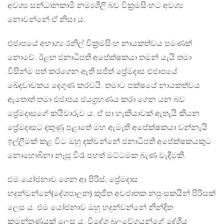
අවශ්‍ය සන්ධානකාමී නම්‍යශීලි බව වික්‍රමසිංහට අවශ්‍ය
නොවන්නේ ඒ නිසා ය.
එජාපයේ අභාග්‍ය රනිල් වික්‍රමසිංහ නායකත්වය පමණක්
නොවේ. ඊළඟ ජනාධිපති අපේක්ෂකයා තමන් යැයි තමා
විසින්ම පත් කරගෙන ඇති සජිත් ප්‍රේමදාස එජාපයේ
ඛේදවාචකය දෙගුණ කරවයි. තමාට පක්ෂයේ නායකත්වය
ඇතොත් තමා එජාපය ජයග්‍රහණය කරා ගෙන යන බව
ප්‍රේමදාසගේ කයිවාරුව ය. ඒ සා හැකියාවක් ඇතැයි කියන
ප්‍රේමදාසට දකුණූ පළාතේ මහ ඇමැති අපේක්ෂකයා වන්නැයි
ඉල්ලීමක් කළ විට ඔහු දක්වන්නේ ජනාධිපති අපේක්ෂකයකුට
නොහොබිනා නෑසූ විරෑ පහත් මට්ටමක බැණ වැදීමකි.
එම යෝජනාව ගෙන ආ පිරිස්, ප්‍රේමදාස
හදුන්වන්නේ(දේශපාලන) කුජීත අවජාතක නපුංසකයින් පිරිසක්
ලෙස ය. එම යෝජනාව ඔහු හදුන්වන්නේ නින්දිත
කුමන්ත්‍රණයක් ලෙස ය. විදේශ බලවේගයන්ගේ දේශීය