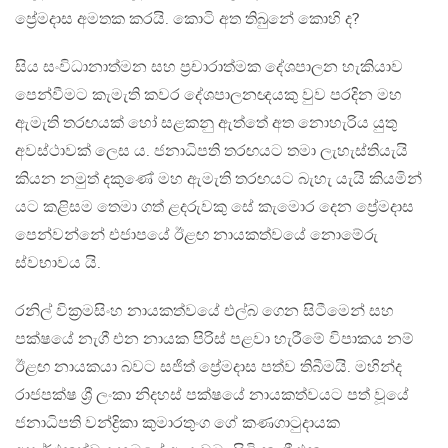
ප්‍රේමදාස අමතක කරයි. කොටි අත තිබුනේ කොහි ද?
සිය සංවිධානාත්මන සහ ප්‍රචාරාත්මක දේශපාලන හැකියාව
පෙන්වීමට කැමැති කවර දේශපාලනඥයකු වුව පරදින මහ
ඇමැති තරඟයක් හෝ සළකනු ඇත්තේ අත නොහැරිය යුතු
අවස්ථාවක් ලෙස ය. ජනාධිපති තරඟයට තමා ලැහැස්තියැයි
කියන නමුත් දකුණේ මහ ඇමැති තරඟයට බැහැ යැයි කියමින්
යට කළිසම තෙමා ගත් ළදරුවකු සේ කැමොර දෙන ප්‍රේමදාස
පෙන්වන්නේ එජාපයේ ඊළඟ නායකත්වයේ නොමේරු
ස්වභාවය යි.
රනිල් වික්‍රමසිංහ නායකත්වයේ එල්බ ගෙන සිටීමෙන් සහ
පක්ෂයේ නැගී එන නායක පිරිස් පළවා හැරීමේ විපාකය නම්
ඊළඟ නායකයා බවට සජිත් ප්‍රේමදාස පත්ව තිබීමයි. මහින්ද
රාජපක්ෂ ශ්‍රී ලංකා නිදහස් පක්ෂයේ නායකත්වයට පත් වූයේ
ජනාධිපති වන්ද්‍රිකා කුමාරතුංග ගේ කණගාටුදායක