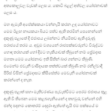
අතකොලුවල වැඩක් ලෙස ය. කොටි බළල් අත්වල යෝජනාවක්
ලෙස ය.
මහ ඇමැති අපේක්ෂකයා වන්නැයි කරන ලද යෝජනාවට
මෙම ඊළඟ නායකයා බියට පත්ව ඇති තරමින් පෙනෙන්නේ
දකුණූ පළාතේ දී එජාපය ලබන්නට නියමිතව ඇති දරුණු
පරාජයේ තරම ය. අඩුම වශයෙන් රාජපක්ෂවරුන්ට විරුද්ධව
හොඳ තරඟයක් හෝ දීමට හැකියාවක් තිබුනේ නම් ප්‍රේමදාස
මහතා මෙම යෝජනාව ඉති සිතින් බාර ගන්නට තිබුණි.
එමෙන්ම එවැනි වාසිදායක තත්ත්වයක් තිබුණි නම් රනිල්වාදී
පිරිස් විසින් ප්‍රේමදාසට කිසිසේත්ම මෙවැනි යෝජනාවක්
කරන්නේ ද නැත.
දකුණු පළාත් සභා මැතිවරණය පැවැත්වීමට පෙරම එජාපය තුළ
ඇති වී තිබෙන මෙම කළබගෑනියෙන් ද තහවුරු වන්නේ එහි
ජන්ද පදනම කොතරම් දෙදරා ඇත්තේ දැයි එම පක්ෂයේ ම