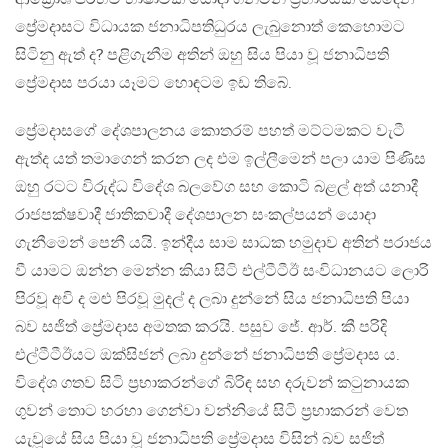
ප්‍රේමදාසට විධායක ජනාධිපතිධුරය ලැබුනොත් කෙහොමට
සිටිනු ඇත් ද? පළිගැනීම අතින් ඔහු සිය පියා වූ ජනාධිපති
ප්‍රේමදාස පරයා යෑමට හොඳටම ඉඩ තිබේ.
ප්‍රේමදාසගේ දේශපාලනය කොතරම් පහත් මට්ටමකට වැටී
ඇත්ද යත් තමාගෙන් කරන ලද එම ඉල්ලීමෙන් පලා යාම පිණිස
ඔහු රටට විරුද්ධ විදේශ බලවේග සහ කොටි බළල් අත් යනාදී
රාජපක්ෂවාදී ජාතිකවාදී දේශපාලන සංකල්පයන් යොදා
ගැනීමෙන් පෙනී යයි. ඉන්දීය සාම සාධක හමුදාව අතින් පරාජය
වී යාමට ඔන්න මෙන්න කියා සිටි එල්ටීටීඊ සංවිධානයට ලොරි
පිරවූ අවි ද මළු පිරවූ මුදල් ද ලබා දුන්නේ සිය ජනාධිපති පියා
බව සජිත් ප්‍රේමදාස අමතක කරයි. පසුව ජේ. ආර්. කී පරිදි
එල්ටීටීඊයට ඔක්සිජන් ලබා දුන්නේ ජනාධිපති ප්‍රේමදාස ය.
විදේශ ගතව සිටි ප්‍රභාකරන්ගේ බිරිඳ සහ දරුවන් කටුනායක
ගුවන් තොට හරහා ගෙන්වා වන්නියේ සිටි ප්‍රභාකරන් වෙත
යැවූයේ සිය පියා වූ ජනාධිපති ප්‍රේමදාස විසින් බව සජිත්