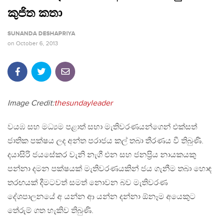
කුජිත කතා
SUNANDA DESHAPRIYA
on
October 6, 2013
Image Credit:
thesundayleader
වයඹ සහ මධ්‍යම පළාත් සභා මැතිවරණයන්ගෙන් එක්සත්
ජාතික පක්ෂය ලද අන්ත පරාජය කල් තබා තීරණය වී තිබුණි.
දයාසිරි ජයසේකර වැනි නැගී එන සහ ජනප්‍රිය නායකයකු
පන්නා දමන පක්ෂයක් මැතිවරණයකින් ජය ගැනීම තබා හොඳ
තරඟයක් දීමටවත් සමත් නොවන බව මැතිවරණ
දේශපාලනයේ අ යන්න ආ යන්න දන්නා ඕනෑම අයෙකුට
තේරුම් ගත හැකිව තිබුණි.