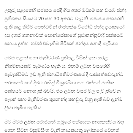
උතුරු පළාතෙහි එජාපය සේදී ගිය අතර මධ්‍යම සහ වයඹ ජන්ද
ප්‍රතිශතය සියයට 20 සහ 30 අතරට වැටුනි. එජාපය කෙරෙහි
ඇති කළ කිරීම පෙන්වමින් රාජපක්ෂ විරෝධී ජන්ද දායකයෝ
දස දහස් ගනනාවක් පොන්සේකාගේ ප්‍රජාතන්ත්‍රවාදී පක්ෂයට
සහාය දුන්හ. තවත් එවැනිම පිරිසක් ජන්දය නොදී හැරියහ.
මෙම පළාත් සභා මැතිවරණ ප්‍රතිපළ විසින් ඉතා සරළ
නිගමනයකට පැමිණය හැකි ය. එනම් ලබන වසරෙහි
පැවැත්වීමට ඉඩ ඇති ජනාධිපතිවරණයේ දී රාජපක්ෂවරුන්ට
තරඟයක් හෝ දීමට රනිල් වික්‍රමසිංහ සහ එක්සත් ජාතික
පක්ෂයට නොහැකි බවයි. එය ලබන වසර මුල පැවැත්වෙන
පළාත් සභා මැතිවරණ තුනෙන්ද තහවුරු වනු ඇති බව දැන්ම
ලියා තැබිය හැකි ය.
පිට පිටම ලබන පරාජයන් හමූයේ පක්ෂයක නායකත්වය බදා
ගෙන සිටින වික්‍රමසිංහ වැනි නායකයකු ලෝකයේ වෙනත්