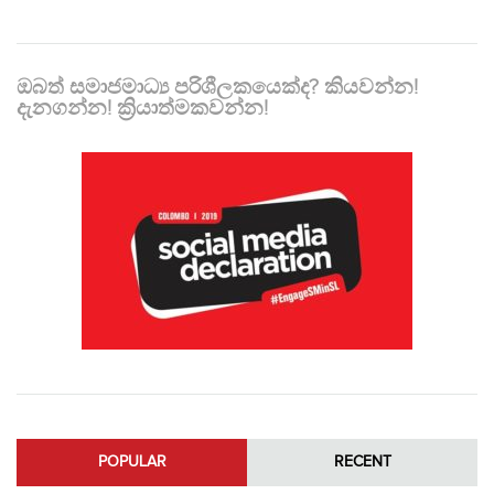
ඔබත් සමාජමාධ්‍ය පරිශීලකයෙක්ද? කියවන්න!
දැනගන්න! ක්‍රියාත්මකවන්න!
POPULAR
RECENT