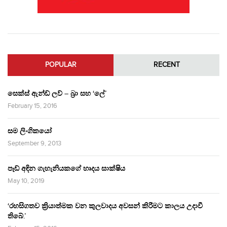
POPULAR
RECENT
සෙක්ස් ඇන්ඩ් ලව් – බ්‍රා සහ ‘ලේ’
February 15, 2016
සම ලිංගිකයෝ
September 9, 2013
පෑඩ් අඳින ගැහැනියකගේ හෘදය සාක්ෂිය
May 10, 2019
‘රහසිගතව ක්‍රියාත්මක වන කුලවාදය අවසන් කිරීමට කාලය උදාවී
තිබේ.’