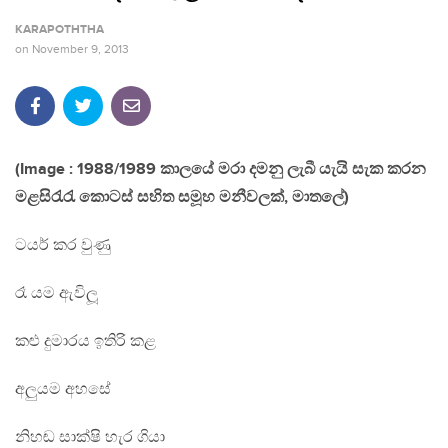
KARAPOTHTHA
on
November 9, 2013
(Image : 1988/1989 කාලයේ මරා දමනු ලැබී යැයි සැක කරන
මළසිරැරැ කොටස් සහිත සමූහ මනීවලක්, මාතලේ)
ටයර් කර වුණු
රෑ යම ඇවිලූ
කළු දුමාරය ඉතිරි කළ
අලුයම අහසේ
නිහඬ සාක්ෂි හැර ගියා