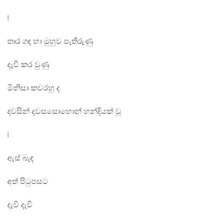
|
තාර ගඳ හා මුහුව පැතිරුණු
දැවී කර වුණු
මිනිසා කවරහු ද
දවසින් දවසසොහොන් හන්දියක් වූ
|
ඇස් බැඳ
අත් පිටුපසට
දැවි දැවී