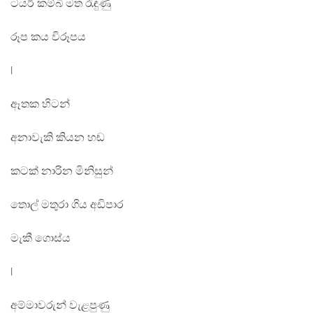
ටයර් කම්බි මත රැඳුණු
රූප කය විරූපය
|
ඈතක හිටන්
අනාවැකි කියන හඬ
කටක් නාරින මිනිසුන්
තොල් මතුරා ගිය අඩිපාර
මැකී ගොස්ය
|
අම්මාවරුන් වැළපුණු