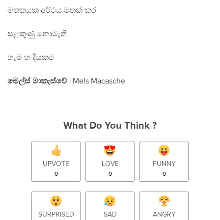
මතකයක අර්ථය මතක් කර
සළකුණු නොමැති
හැම හංදියකම
මෙල්ස් මාකැස්චේ
| Mels Macasche
What Do You Think ?
UPVOTE
LOVE
FUNNY
0
0
0
SURPRISED
SAD
ANGRY