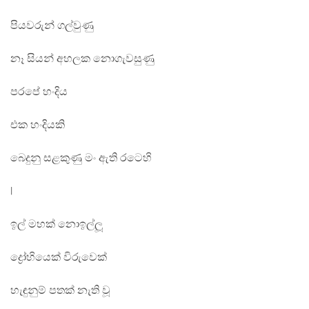
පියවරුන් ගල්වුණු
නෑ සියන් අහලක නොගැවසුණු
පරපේ හංදිය
එක හංදියකි
බෙදුනු සළකුණු මං ඇති රටෙහි
|
ඉල් මහක් නොඉල්ලූ
ද්‍රෝහියෙක් විරුවෙක්
හැඳුනුම් පතක් නැති වූ