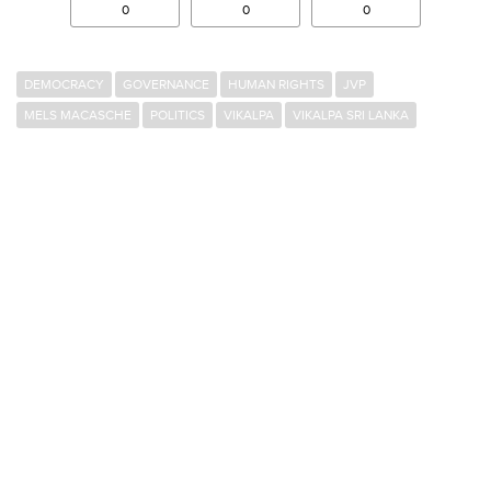
0
0
0
DEMOCRACY
GOVERNANCE
HUMAN RIGHTS
JVP
MELS MACASCHE
POLITICS
VIKALPA
VIKALPA SRI LANKA