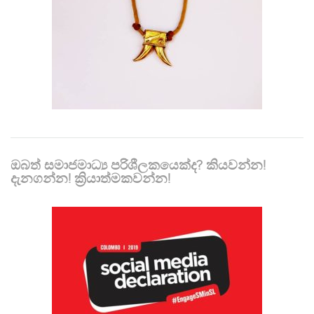
ඔබත් සමාජමාධ්‍ය පරිශීලකයෙක්ද? කියවන්න!
දැනගන්න! ක්‍රියාත්මකවන්න!