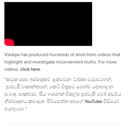
Vikalpa has produced hundreds of short-form videos that
highlight and investigate inconvenient truths. For more
videos,
click here
.
"කටුක සත්‍ය ඉස්මතුකර දැක්වෙන වාර්තා වැඩසටහන්,
පුරවැසි වෘතාන්තයන්, කෙටි චිත්‍රපට මෙන්ම දේශපාලන
සංවාද, සාකච්ඡා, සිය ගණනක් විකල්ප පුරවැසි වෙබ් අඩවිය
නිශ්පාදනය කර ඇත. පිවිසෙන්න අපගේ
YouTube
වීඩියෝ
චැනලයට."