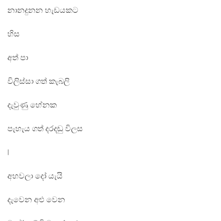
නානදුනන හැඩයකට
හිස
අත් පා
විලිස්සා ගත් කැබලි
දැවුණු හේනක
පැහැය ගත් දරදඬු විලස
|
අහවලා දෝ යැයි
දැවෙන අළු වෙන