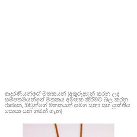
ආදරණීයන්ගේ මතකයන් (අතුරුදහන් කරන ලද
සමීපතමයන්ගේ මතකය අමතක කිරීමට බල කරන
රාජ්‍යක, ඔවුන්ගේ මතකයන් සමග සත්‍ය සහ යුක්තිය
සොයා යන ගමන් ගැන)