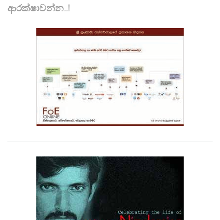
ආරක්ෂාවන්න..!