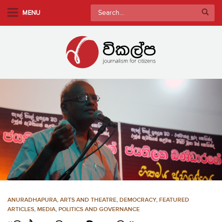
S
Search
MENU
k
for:
i
p
t
o
m
a
i
n
c
o
n
t
e
n
ANURADHAPURA
,
ARTS AND THEATRE
,
DEMOCRACY
,
FEATURED
t
ARTICLES
,
MEDIA
,
POLITICS AND GOVERNANCE