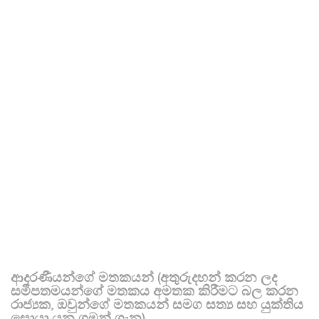
ආදරණීයන්ගේ මතකයන් (අතුරුදහන් කරන ලද
සමීපතමයන්ගේ මතකය අමතක කිරීමට බල කරන
රාජ්‍යක, ඔවුන්ගේ මතකයන් සමග සත්‍ය සහ යුක්තිය
සොයා යන ගමන් ගැන)