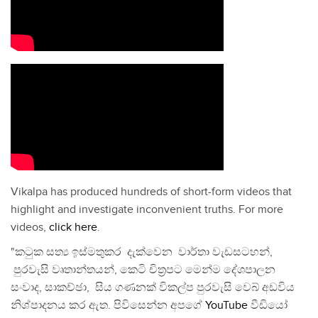
Vikalpa has produced hundreds of short-form videos that
highlight and investigate inconvenient truths. For more
videos,
click here
.
"කටුක සත්‍ය ඉස්මතුකර දැක්වෙන වාර්තා වැඩසටහන්,
පුරවැසි වෘතාන්තයන්, කෙටි චිත්‍රපට මෙන්ම දේශපාලන
සංවාද, සාකච්ඡා, සිය ගණනක් විකල්ප පුරවැසි වෙබ් අඩවිය
නිශ්පාදනය කර ඇත. පිවිසෙන්න අපගේ
YouTube
වීඩියෝ