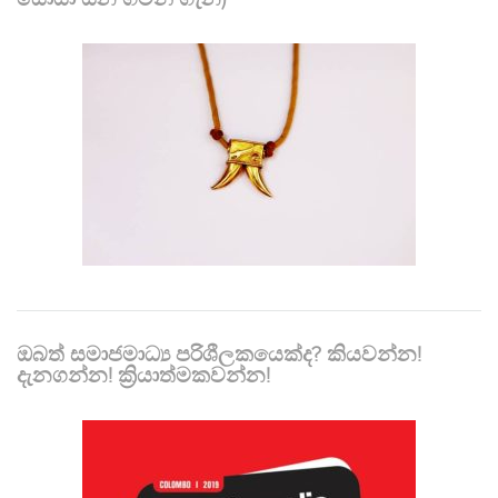
ඔබත් සමාජමාධ්‍ය පරිශීලකයෙක්ද? කියවන්න!
දැනගන්න! ක්‍රියාත්මකවන්න!