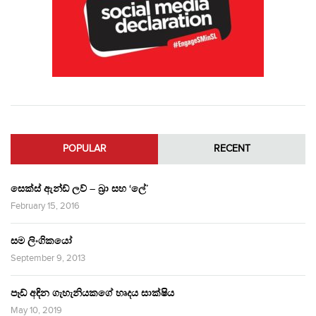
POPULAR
RECENT
සෙක්ස් ඇන්ඩ් ලව් – බ්‍රා සහ ‘ලේ’
February 15, 2016
සම ලිංගිකයෝ
September 9, 2013
පෑඩ් අඳින ගැහැනියකගේ හෘදය සාක්ෂිය
May 10, 2019