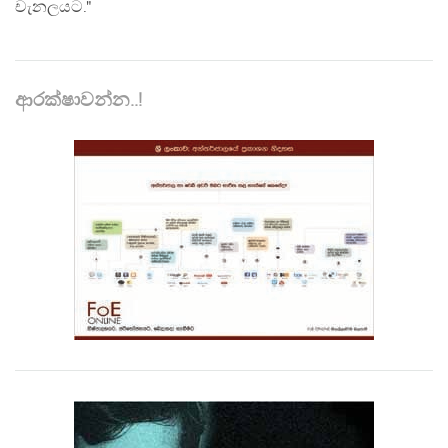
චැනලයට."
ආරක්ෂාවන්න..!