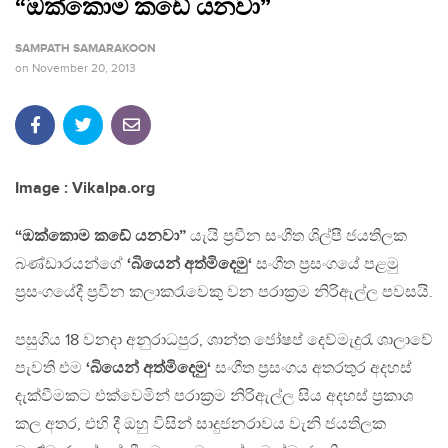
“ඔක්කොම කඩේ යනවා”
SAMPATH SAMARAKOON
on
November 20, 2013
Image : Vikalpa.org
“ඔක්කොම කඩේ යනවා”
යැයි ප්‍රවීන සංගීත ශිල්පී ජයතිලක
බණ්ඩාරයන්ගේ
‘බියෙන් අත්මිදෙමු‘
සංගීත ප්‍රසංගයේ පළමු
ප්‍රසංගයේදී ප්‍රවීන කලාකරැවෙකු වන පරාක්‍රම නිරිඇල්ල පවසයි.
පසුගිය 18 වනදා අනුරාධපුර, ශාන්ත ජෝෂප් ‍දෙව්මැදුරැ ශාලාවේ
පැවති එම
‘බියෙන් අත්මිදෙමු‘
සංගීත ප්‍රසංගය අතරතුර අදහස්
දැක්වීමකට එක්වෙමින් පරාක්‍රම නිරිඇල්ල සිය අදහස් ප්‍රකාශ
කල අතර, එහි දී ඔහු විසින් සාදුජනරාවය වැනි ජයතිලක