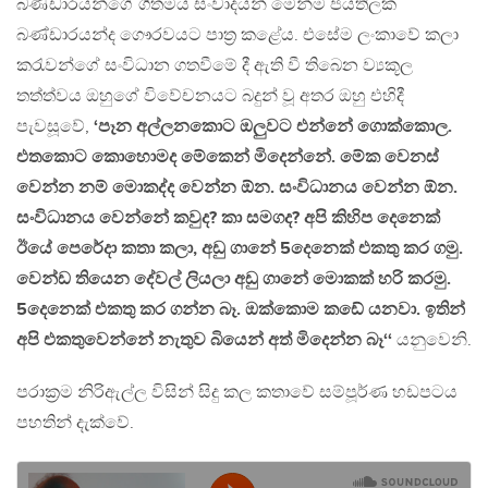
බණ්ඩාරයන්ගේ ගීතමය සංවාදයන් මෙන්ම ජයතිලක
බණ්ඩාරයන්ද ගෞරවයට පාත්‍ර කළේය. එසේම ලංකාවේ කලා
කරැවන්ගේ සංවිධාන ගතවීමේ දී ඇති වී තිබෙන ව්‍යකූල
තත්ත්වය ඔහුගේ විවේචනයට බදුන් වූ අතර ඔහු එහිදී
පැවසූවේ,
‘පෑන අල්ලනකොට ඔලුවට එන්නේ ගොක්කොල.
එතකොට කොහොමද මේකෙන් මිදෙන්නේ. මේක වෙනස්
වෙන්න නම් මොකද්ද වෙන්න ඕන. සංවිධානය වෙන්න ඕන.
සංවිධානය වෙන්නේ කවුද? කා සමගද? අපි කිහිප දෙනෙක්
ඊයේ පෙරේදා කතා කලා, අඩු ගානේ 5දෙනෙක් එකතු කර ගමු.
වෙන්ඩ තියෙන දේවල් ලියලා අඩු ගානේ මොකක් හරි කරමු.
5දෙනෙක් එකතු කර ගන්න බෑ. ඔක්කොම කඩේ යනවා. ඉතින්
අපි එකතුවෙන්නේ නැතුව බියෙන් අත් මිදෙන්න බෑ‘‘
යනුවෙනි.
පරාක්‍රම නිරිඇල්ල විසින් සිදු කල කතාවේ සම්පූර්ණ හඩපටය
පහතින් දැක්වේ.