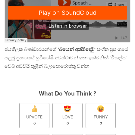
ජයතිලක බණ්ඩාරයන්ගේ
‘බියෙන් අත්මිදෙමු‘
සංගීත ප්‍රසංගයේ
පළමු ප්‍රසංගයේ සුවිශේෂී අවස්ථාවන් ඉතා ඉක්මනින් ‘විකල්ප‘
වෙබ් අඩවියි තුළින් බලාපොරොත්තු වන්න
What Do You Think ?
UPVOTE
LOVE
FUNNY
0
0
0