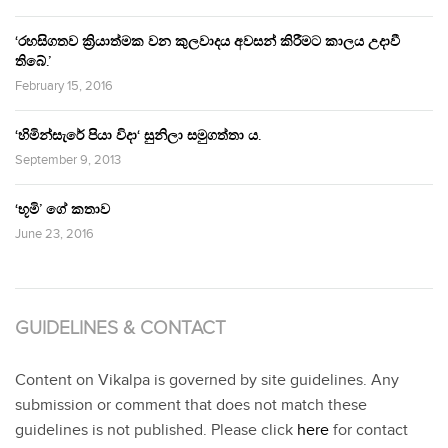
‘රහසිගතව ක්‍රියාත්මක වන කුලවාදය අවසන් කිරීමට කාලය උදාවී
තිබේ.’
February 15, 2016
‘හිමින්සැරේ පියා විදා‘ සුනිලා සමුගත්තා ය.
September 9, 2013
‘භූමි’ ගේ කතාව
June 23, 2016
GUIDELINES & CONTACT
Content on Vikalpa is governed by site guidelines. Any
submission or comment that does not match these
guidelines is not published. Please click
here
for contact