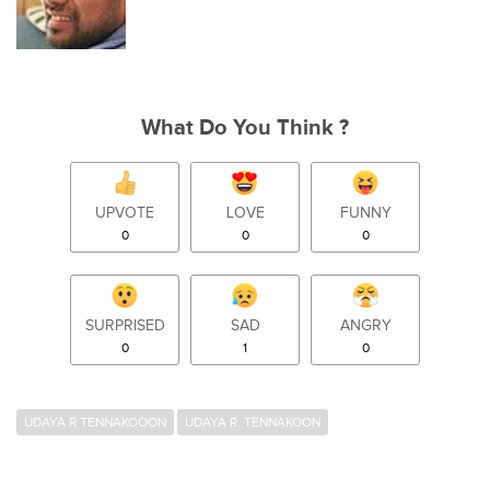
What Do You Think ?
UPVOTE
LOVE
FUNNY
0
0
0
SURPRISED
SAD
ANGRY
0
1
0
UDAYA R TENNAKOOON
UDAYA R. TENNAKOON