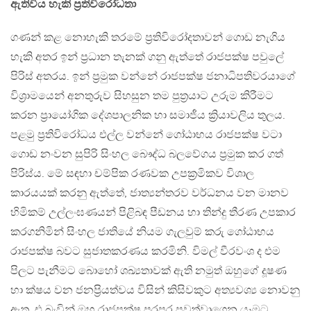
ඇතිවිය හැකි ප්‍රතිවිරෝධතා
ගණන් කළ නොහැකි තරමේ ප්‍රතිවිරෝදතාවන් ගොඩ නැගිය
හැකි අතර ඉන් ප්‍රධාන තැනක් ගනු ඇත්තේ රාජපක්ෂ පවුලේ
පිරිස් අතරය. ඉන් ප්‍රමුක වන්නේ රාජපක්ෂ ජනාධිපතිවරයාගේ
විශ්‍රාමයෙන් අනතුරුව සිහසුන තම පුත්‍රයාට උරුම කිරීමට
කරන ප්‍රායෝගික දේශපාලනික හා සමාජීය ක්‍රියාවලිය තුලය.
පළමු ප්‍රතිවිරෝධය එල්ල වන්නේ ගෝඨාභය රාජපක්ෂ වටා
ගොඩ නංවන සුපිරි සිංහල බෞද්ධ බලවේගය ප්‍රමුක කර ගත්
පිරිස්ය. මේ සඳහා චම්පික රණවක උපක්‍රමිකව විශාල
කාරයයක් කරනු ඇත්තේ, ජාත්‍යන්තරව වර්ධනය වන මානව
හිමිකම් උල්ලංඝණයන් පිළිබඳ පීඩනය හා තින්දු තීරණ උපකාර
කරගනිමින් සිංහල ජාතියේ නියම ගැලවුම් කරු ගෝඨාභය
රාජපක්ෂ බවට සුජාතකරණය කරමිනි. විමල් වීරවංශ ද එම
පිලට පැනීමට බොහෝ ශඛ්‍යතාවක් ඇති නමුත් ඔහුගේ දූෂණ
හා ක්ෂය වන ජනප්‍රියත්වය විසින් කිසිවකුට අත්‍යවශ්‍ය නොවනු
ඇත. එ බැවින් ඔහු රාජපක්ෂ පරපුර පවත්වාගෙන යෑමට