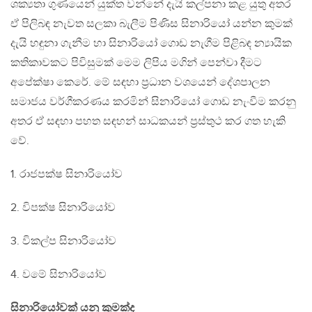
ශක්‍යතා ගුණයෙන් යුක්ත වන්නේ දැයි කල්පනා කළ යුතු අතර
ඒ පිලිබඳ නැවත සලකා බැලීම පිණිස සිනාරියෝ යන්න කුමක්
දැයි හඳුනා ගැනීම හා සිනාරියෝ ගොඩ නැගීම පිළිබඳ න්‍යායික
කතිකාවකට පිවිසුමක් මෙම ලිපිය මගින් පෙන්වා දීමට
අපේක්ෂා කෙරේ. මේ සඳහා ප්‍රධාන වශයෙන් දේශපාලන
සමාජය වර්ගීකරණය කරමින් සිනාරියෝ ගොඩ නැංවීම කරනු
අතර ඒ සඳහා පහත සඳහන් සාධකයන් ප්‍රස්තුථ කර ගත හැකි
වේ.
1. රාජපක්ෂ සිනාරියෝව
2. විපක්ෂ සිනාරියෝව
3. විකල්ප සිනාරියෝව
4. වමේ සිනාරියෝව
සිනාරියෝවක් යනු කුමක්ද