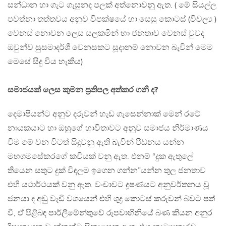
සන්ධාන හා ගැට ගැසුනද පලක් අත්නොවනු ඇත. ( මේ සියල්ල
පවත්නා තත්තවය අනුව විපක්ෂයේ හා සෙසු කොටස් (විචල්‍ය )
වෙනස් නොවන ලෙස සලකමින් හා ජනතාව වෙනස් වුවද
ඔවුන්ව සුසමාදර්ශී වෙනසකට සූදානම් නොවන බැවින් මෙම
මෙසේ සිදු විය හැකිය)
සමාජයක් ලෙස කුමන ප්‍රතිපල අත්කර ගනී ද?
දෙමාපියන්ට අනුව දරුවන් හැඩ ගැසෙන්නාක් මෙන් රටේ
නායකයාට හා ඔහුගේ භාවිතාවට අනුව සමාජය නිර්මාණය
වීම මේ වන විටත් සිදුවනු ඇති බැවින් පීඩනය යන්න
මහගමසේකරගේ කවියක් වනු ඇත. එනම් “දුක ඇතුලේ
තියෙන සතුට දුක් විඳලම ඉගෙන ගන්න”යන්න තුල ජනතාව
එහි යථාර්ථයක් වනු ඇත. වංචාවට දූෂණයට අනුවර්තනය වූ
ජනයා ද අඩු වැඩි වශයෙන් එහි ශුද්‍ර කොටස් කරුවන් බවට පත්
වී, ඒ පිළිබඳ පාර්ලීමේන්තුවේ රූපවාහිනියේ බණ කියන අනුර