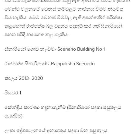
එය විය හැකි සිනාරියෝවක් වනු ඇති අතර එය විවිධ හැඩයන්
මෙන්ම චලනයේ වෙනස් කම්වලට භාජනය වීමට නියමිත
විය හැකිය. මෙම වෙනස් වීම්වල ඇති අසන්තතීන් පරීක්ෂා
කළහොත් රාජපක්ෂ බල ව්‍යුහය පදනම් කර ගත් සිනාරියෝ
පහත පරිදි න්‍යයගත කළ හැකිය.
සිනාරියෝ ගොඩ නැංවීම- Scenario Building No 1
රාජපක්ෂ සිනාරියෝව-Rajapaksha Scenario
කාලය 2013- 2020
පියවර 1
කේන්ද්‍රීය කාරණා හඳුනාගැනීම (සිනාරියෝ සඳහා පසුතලය
සැකසීම)
ලංකා දේශපාලනයේ අනාගතය සඳහා වන පසුතලය