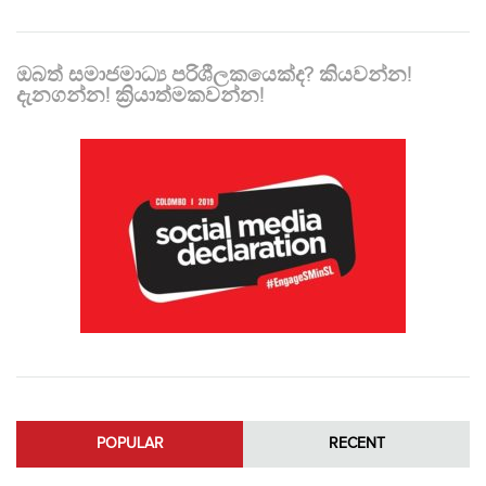
ඔබත් සමාජමාධ්‍ය පරිශීලකයෙක්ද? කියවන්න!
දැනගන්න! ක්‍රියාත්මකවන්න!
POPULAR
RECENT