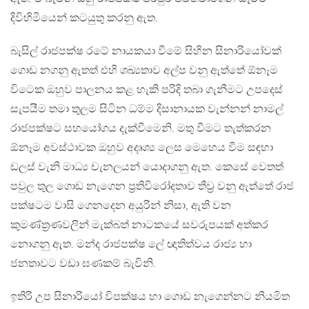
දිවිහිමියෙන් කටයුතු කරනු ඇත.
බැසිල් රාජපක්ෂ රටේ නායකයා වීමේ සිහින සිනාරියෝවක්
ගොඩ නගනු ඇතත් එහි ශඛ්‍යතාව අල්ප වනු ඇත්තේ ඕනෑම
විටෙක ඔහුව පාලනය කළ හැකි පරිදි තබා ගැනීමට උපදෙස්
සැපයීම තමා තුලම සිටින ධම්ම දිසානායක වැන්නන් නාමල්
රාජපක්ෂට සහයෝගය දැක්වීමෙනි. මතු වීමට තැත්කරන
ඕනෑම අවස්ථාවක ඔහුව අදෘශ්‍ය ලෙස මෙහෙය වීම සඳහා
ඩලස් වැනි මාධ්‍ය චැනලයන් යොදාගනු ඇත. කෙසේ වෙතත්
පවුල තුල ගොඩ නැගෙන ප්‍රතිවිරෝදතාව තීව්‍ර වනු ඇත්තේ රාජ
පක්ෂටම වාසි ගෙනදෙන අයුරින් නිසා, ඇති වන
කුමණ්ත්‍රණවලින් මැක්බත් නාටකයේ සවරුපයක් අත්කර
නොගනු ඇත. මන්ද රාජපක්ෂ ලේ ඥාතිත්වය රාජ්‍ය හා
ජනතාවට වඩා ඝණකම් බැවිනි.
ඉතිරි උප සිනාරියෝ විපක්ෂය හා ගොඩ නැගෙන්නට නියමිත