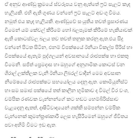
ඒ අනුව ආණ්ඩු ක්‍රමයේ ස්වරූපය වනු ඇත්තේ ෆ්‍රට් සැලට් කැඳ
හැලියකි. එහි ඇති ගුණය වන්නේ ෆ්‍රට් සැලට් අඩංගු වීමය.
නමුත් එය කැඳ හැලියකි. ආණ්ඩුවේ සංයුතිය තවත් ප්‍රසාරණය
වීමෙන් යම් කේවල් කිරීමේ හෝ බලපෑමක් කිරීමේ හැකියාවක්
ඇති කොටස්වල බලය තව තවත් තනුක කරනු ඇත.එය සිදු
වන්නේ පිටත සිටින, එනම් විපක්ෂයේ ඊනියා විකල්ප පිරිස් හා
විපක්ෂයේ ඇතැම් පුද්ගලයන් අවසානයේ රාජපක්ෂ හා එකතු
වීමෙනි. සජිත් ප්‍රෙමදාස හා ඔහුගේ අනුගාමික කොටස් වන
ශිරාල් ලක්තිලක වැනි ඊනියා ලිබරල් වාදීන් මෙම අවසාන
නිමේෂයේ රාජපක්ෂට සහයෝලය දෙනු ඇත. කොමියුනිස්ට්
හා සම සමාජ පක්ෂයේ තත් කාලීන භූමිකාව ද විමල් වීර වංශ,
චම්පික රණවක වැන්නන්ගේ කට හඬට හෙම්බිරිස්සාව
වැළදෙනු ඇතත්, දෘෂිටිවාදයෙන් ශක්කි සම්පන්න චම්පික
වැන්නෙක් කුමන්ත්‍රණකාරී ලෙස හැසීරීමෙන් ඔහුගේ ජීවිතය
පවා අහිමි වීමට ඉඩ ඇත.