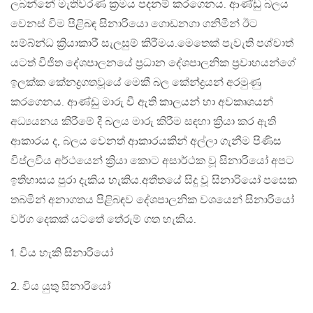
ලබන්නේ මැතිවරණ ක්‍රමය පදනම් කරගෙනය. ආණ්ඩු බලය
වෙනස් විම පිළිබඳ සිනාරියො ගොඩනගා ගනිමින් ඊට
සම්බ්න්ධ ක්‍රියාකාරී සැලසුම් කිරීමය.මෙතෙක් පැවැති පශ්චාත්
යටත් විජිත දේශපාලනයේ ප්‍රධාන දේශපාලනික ප්‍රවාහයන්ගේ
ඉලක්ක කේනද්‍රගතවූයේ මෙකී බල කේන්ද්‍රයන් අරමුණු
කරගෙනය. ආණ්ඩු මාරු වී ඇති කාලයන් හා අවකෘශයන්
අධ්‍යයනය කිරීමේ දී බලය මාරු කිරීම සඳහා ක්‍රියා කර ඇති
ආකාරය ද, බලය වෙනත් ආකාරයකින් අල්ලා ගැනීම පිණිස
විප්ලවීය අර්ථයෙන් ක්‍රියා කොට අසාර්ථක වූ සිනාරියෝ අපට
ඉතිහාසය පුරා දැකිය හැකිය.අතීතයේ සිදු වූ සිනාරියෝ පසෙක
තබමින් අනාගතය පිළිබඳව දේශපාලනික වශයෙන් සිනාරියෝ
වර්ග දෙකක් යටතේ තේරුම් ගත හැකිය.
1. විය හැකි සිනාරියෝ
2. විය යුතු සිනාරියෝ