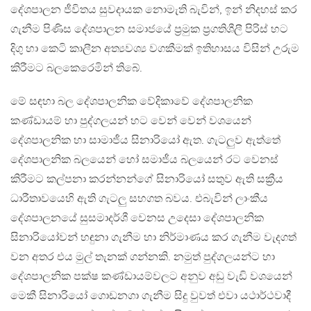
දේශපාලන ජීවිතය සුවදායක නොමැති බැවින්, ඉන් නිදහස් කර
ගැනීම පිණිස දේශපාලන සමාජයේ ප්‍රමුක ප්‍රගතිශීලී පිරිස් හට
දිගු හා කෙටි කාලීන අත්‍යවශ්‍ය වගකීමක් ඉතිහාසය විසින් උරුම
කිරීමට බලකෙරෙමින් තිබේ.
මේ සඳහා බල දේශපාලනික වේදිකාවේ දේශපාලනික
කණ්ඩායම් හා පුද්ගලයන් හට වෙන් වෙන් වශයෙන්
දේශපාලනික හා සාමාජීය සිනාරියෝ ඇත. ගැටලුව ඇත්තේ
දේශපාලනික බලයෙන් හෝ සමාජීය බලයෙන් රට වෙනස්
කිරීමට කල්පනා කරන්නන්ගේ සිනාරියෝ සතුව ඇති සක්‍රීය
ධාරීතාවයෙහි ඇති ගැටලු සහගත බවය. එබැවින් ලාංකීය
දේශපාලනයේ සුසමාදර්ශී වෙනස උදෙසා දේශපාලනික
සිනාරියෝවන් හඳුනා ගැනීම හා නිර්මාණය කර ගැනීම වැදගත්
වන අතර එය මුල් තැනක් ගන්නකි. නමුත් පුද්ගලයන්ට හා
දේශපාලනික පක්ෂ කණ්ඩායම්වලට අනුව අඩු වැඩි වශයෙන්
මෙකී සිනාරියෝ ගොඩනගා ගැනීම සිදු වුවත් එවා යථාර්ථවාදී