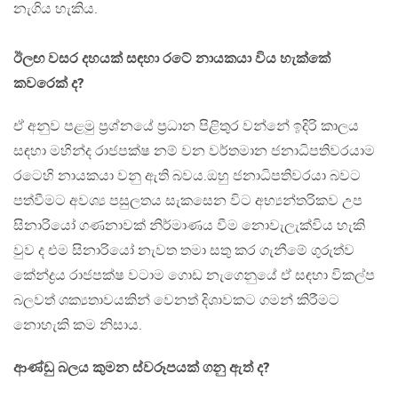
නැගිය හැකිය.
ඊලඟ වසර දහයක් සඳහා රටේ නායකයා විය හැක්කේ
කවරෙක් ද?
ඒ අනුව පළමු ප්‍රශ්නයේ ප්‍රධාන පිළිතුර වන්නේ ඉදිරි කාලය
සඳහා මහින්ද රාජපක්ෂ නම් වන වර්තමාන ජනාධිපතිවරයාම
රටෙහි නායකයා වනු ඇති බවය.ඔහු ජනාධිපතිවරයා බවට
පත්වීමට අවශ්‍ය පසුලතය සැකසෙන විට අභ්‍යන්තරිකව උප
සිනාරියෝ ගණනාවක් නිර්මාණය වීම නොවැලැක්විය හැකි
වුව ද එම සිනාරියෝ නැවත තමා සතු කර ගැනීමේ ගුරුත්ව
කේන්ද්‍රය රාජපක්ෂ වටාම ගොඩ නැගෙනුයේ ඒ සඳහා විකල්ප
බලවත් ශක්‍යතාවයකින් වෙනත් දිශාවකට ගමන් කිරීමට
නොහැකි කම නිසාය.
ආණ්ඩු බලය කුමන ස්වරූපයක් ගනු ඇත් ද?