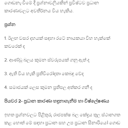
ගොඩනැංවීමේ දී ප්‍රශ්නාවලියකින් ප්‍රවිෂ්ටව ප්‍රධාන
කාරණාවලට අවතීර්නය විය හැකිය.
ප්‍රශ්න
1. ඊලඟ වසර දහයක් සඳහා රටේ නායකයා විහ හැක්කේ
කවරෙක් ද
2. ආණ්ඩු බලය කුමන ස්වරූපයක් ගනු ඇත් ද
3. ඇති විය හැකි ප්‍රතිවිරෝදතා කෙබඳු වේද
4. සමාජයක් ලෙස කුමන ප්‍රතිපල අත්කර ගනී ද
පියවර 2- ප්‍රධාන කාරණා හඳුනාගැනීම හා විෂ්ලේෂණය
ඉහත ප්‍රශ්නවලට පිළිතුරු රාජපක්ෂ බල කේද්‍රය තුල ස්ථානගත
කළ හොත් මේ සඳහා ප්‍රධාන සහ උප ප්‍රධාන සිනාරියෝ ගොඩ