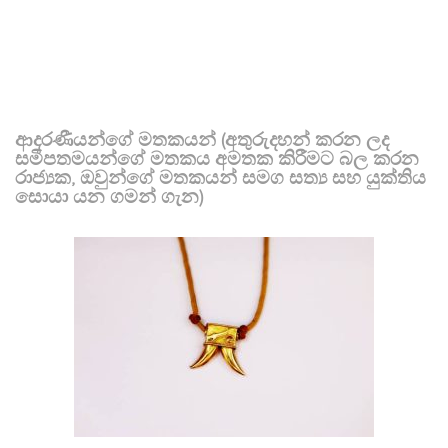
ආදරණීයන්ගේ මතකයන් (අතුරුදහන් කරන ලද
සමීපතමයන්ගේ මතකය අමතක කිරීමට බල කරන
රාජ්‍යක, ඔවුන්ගේ මතකයන් සමග සත්‍ය සහ යුක්තිය
සොයා යන ගමන් ගැන)