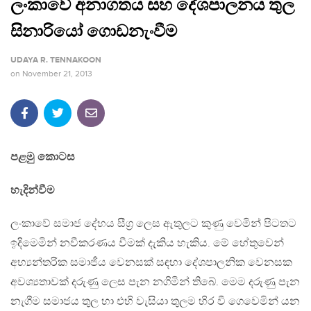
ලංකාවේ අනාගතය සහ දේශපාලනය තුල
සිනාරියෝ ගොඩනැංවීම
UDAYA R. TENNAKOON
on
November 21, 2013
පළමු කොටස
හැදින්වීම
ලංකාවේ සමාජ දේහය සීග්‍ර ලෙස ඇතුලට කුණු වෙමින් පිටතට
ඉදිමෙමින් නවීකරණය වීමක් දැකිය හැකිය. මේ හේතුවෙන්
අභ්‍යන්තරික සමාජීය වෙනසක් සඳහා දේශපාලනික වෙනසක
අවශ්‍යතාවක් දරුණු ලෙස පැන නගිමින් තිබේ. මෙම දරුණු පැන
නැගීම සමාජය තුල හා එහි වැසියා තුලම හිර වී ගෙවෙමින් යන