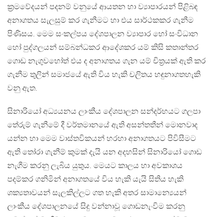
ක්‍රමවේදයන් පදනම් වනුයේ ආයතන හා ව්‍යාපාරයන් පිළිබඳ
අනාගතය සැලසුම් කර ගැනීමට හා එය සාර්ථකකර ගැනීම
පිණිසය. මෙම සංකල්පය දේශපාලන ව්‍යාපාර හෝ සංවිධාන
හෝ පුද්ගලයන් සම්බන්ධකර ආදේශකර යම් කිසි කතාන්තර
ගොඩ නැගුවහෝත් එය ද අනාගතය ගැන යම් චිත්‍රයක් ඇති කර
ගැනීම තුලින් සමාජයේ ඇති විය හැකි චලිතය හඳුනාගතහැකි
වනු ඇත.
සිනාරියෝ අධ්‍යයනය ලාංකීය දේශපාලන සන්දර්භයට ගලපා
තේරුම් ගැනීමේ දී වර්තමානයේ ඇති අසන්තතීන් මොනවාද
යන්න හා මෙම වාස්තවිකයන් හරහා අනාගතයට පිවිසීමට
ඇති තෝරා ගැනීම් කුමක් දැයි යන අදහසින් සිනාරියෝ ගොඩ
නැගීම කරනු ලැබිය යුතුය. මෙයට කාලය හා අවකාශය
පදම්කර ගනිමින් අනාගතයේ විය හැකි යැයි සිතිය හැකි
ශක්‍යතාවයන් සැලකිල්ලට ගත හැකි අතර සාමාන්‍යෙයන්
ලාංකීය දේශපාලනයේ සිදු වන්නාවූ ගොඩනැංවිම කරනු