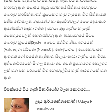
දිසානායක වැන්නන්ට සිනාසෙනු ඇත. එය නාට්‍යාකාරව
නරඹනු ඇත. සමාජය අපූරු පන්නයේ සිහිනය වෙනුවට
බොරුව කරපින්නාගත් ක්‍රමයකට හැඩ ගැසෙන විට සිහිනයක්
සහිත දේශපාලන න්‍යායන්ට හා කැපවීම්වලට මෙම දෙයාකාර
අසන්තතින් හඳුනා ගත්ත ද ජනයා මුදා ගැනීම නැමැති
මෙහෙයුම්වලින් හෙම්බත්වනු ඇත. අධ්‍යාපනයේ සිටම
බොරුව ක්‍රමයක්(System) බවට පත්වීම නිසා අගයයන්
(Values)හා ධර්මතා (Norms0ද, බෞද්ධාගම ද යොහෝවාගේ
ආගමක් හෝ එසේත් නැතිනම්, සිංලයා බේරා ගැනීම යන මිථ්‍යා
අභිමතාර්ථයෙන් සිංහල ජනයා තව තවත් ප්‍රපාතයටම හෙලීමට
ලක් වන ජන වර්ගයක් වීම නොවැල්විය හැකි ආරම්භයක් වනු
ඇත.
විපක්ෂයේ විය හැකි සිනාරියෝව ඊලඟ කොටසට….
උදය ආර්.තෙන්නකෝන්
| Udaya R
Tennakoon