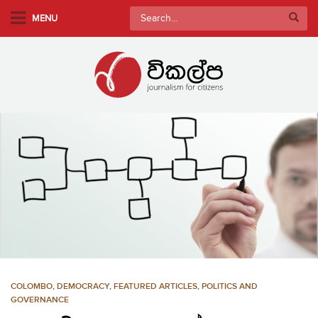
S
Search
MENU
k
for:
i
p
t
o
m
a
i
n
c
o
n
t
e
n
COLOMBO
,
DEMOCRACY
,
FEATURED ARTICLES
,
POLITICS AND
t
GOVERNANCE