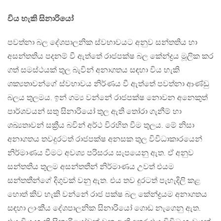
විය හැකි සිනාරියෝ
පවත්නා බල දේශපාලනික ස්වභාවයට අනුව සන්තතිය හා
අසන්තතිය පදනම් වී ඇත්තේ රාජපක්ෂ බල කේන්ද්‍රය මූලික කර
ගත් සමස්ථයක් තුල බැවින් අනාගතය සඳහා විය හැකි
ශක්‍යතාවන්ගේ ස්වභාවය නිර්ණය වී ඇත්තේ පවත්නා ආණ්ඩු
බලය තුලමය. ඉන් ගම්‍ය වන්නේ රාජපක්ෂ නොවන අනෙකුත්
පාර්ශවයන් සතු සිනාරියෝ තුල ඇති තෝරා ගැනීම් හා
ශඛ්‍යතාවන් සක්‍රීය බවින් අර්ථ විරහිත වීම තුලය. මේ නිසා
අනාගතය තවදුරටත් රාජපක්ෂ අනසක තුල විවිධාකාරයෙන්
නිර්මාණය වීමට අවශ්‍ය පරිසරය සැපයෙනු ඇත. ඒ අනුව
සන්තතිය තුලම අසන්තතීන් නිර්මාණය උවත් එයම
සන්තතීන්ගේ දිගුවක් වනු ඇත. එය තව දුරටත් පැහැදිලි කළ
හොත් කිව හැකි වන්නේ රාජ පක්ෂ බල කේන්ද්‍රයම අනාගතය
සඳහා ලාංකීය දේශපාලනික සිනාරියෝ ගොඩ නැගෙනු ඇත.