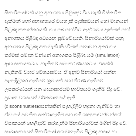
සිනාරීයෝවක් යනු අනාගතය පිළිබඳව විය හැකි විස්තාරිත
දැක්මන් හෝ අනාගතයේ වියහැකි පැතිකඩයන් හෝ මානයන්
පිළිබඳ කතාන්තරයකි. එය බොහෝවිට ආදර්ශමය දැක්මක් හෝ
අනාගතය පිළිබඳ අධ්‍යයන ක්‍රමවේදයකි. සිනාරියෝවක් යනු
අනාගතය පිළිබඳ අනාවැකි කියවීමක් නොවන අතර එය
තරමක් සමාන වන්නේ අනාගතය පිළිබඳ යම් (simulation)
ආභාසනයකටය. නැතිනම් සමාකරණයකටය. එසේත්
නැතිනම් ව්‍යාජ වේශයකටය. ඒ අනුව සිනාරියෝ යන්න
පැහැදිලිකර ගැනීමේ ක්‍රමයක් හෝ තීරණ ගැනීමේ
උපකරණයන් යන දෙයාකාරයම භාවිතයට ගැනීම සිදු වේ.
ප්‍රධාන වශයෙන් වර්තමානයේ ඇති
(discontinuities)අසන්තතීන් පැහැදිලිව හඳුනා ගැනීමට හා
ඒවායේ පවතින තෝරාගැනීම් සහ එහි ශක්‍යතාවන්වන්ගේ
විපාකයන් හෙලිදරව් කරගැනීම සිනාරියෝවක් මගින් සිදු වේ.
සාමාන්‍යෙයන් සිනාරියෝ ගොඩනැංවීම පිළිබඳ න්‍යාය හා