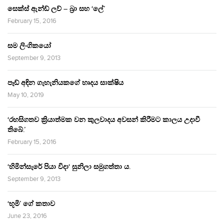
සෙක්ස් ඇන්ඩ් ලව් – බ්‍රා සහ ‘ලේ’
February 15, 2016
සම ලිංගිකයෝ
September 9, 2013
පෑඩ් අඳින ගැහැනියකගේ හෘදය සාක්ෂිය
May 10, 2019
‘රහසිගතව ක්‍රියාත්මක වන කුලවාදය අවසන් කිරීමට කාලය උදාවී
තිබේ.’
February 15, 2016
‘හිමින්සැරේ පියා විදා‘ සුනිලා සමුගත්තා ය.
September 9, 2013
‘භූමි’ ගේ කතාව
June 23, 2016