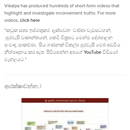
Vikalpa has produced hundreds of short-form videos that
highlight and investigate inconvenient truths. For more
videos,
click here
.
"කටුක සත්‍ය ඉස්මතුකර දැක්වෙන වාර්තා වැඩසටහන්,
පුරවැසි වෘතාන්තයන්, කෙටි චිත්‍රපට මෙන්ම දේශපාලන
සංවාද, සාකච්ඡා, සිය ගණනක් විකල්ප පුරවැසි වෙබ් අඩවිය
නිශ්පාදනය කර ඇත. පිවිසෙන්න අපගේ
YouTube
වීඩියෝ
චැනලයට."
ආරක්ෂාවන්න..!