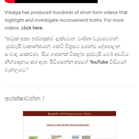
Vikalpa has produced hundreds of short-form videos that
highlight and investigate inconvenient truths. For more
videos,
click here
.
"කටුක සත්‍ය ඉස්මතුකර දැක්වෙන වාර්තා වැඩසටහන්,
පුරවැසි වෘතාන්තයන්, කෙටි චිත්‍රපට මෙන්ම දේශපාලන
සංවාද, සාකච්ඡා, සිය ගණනක් විකල්ප පුරවැසි වෙබ් අඩවිය
නිශ්පාදනය කර ඇත. පිවිසෙන්න අපගේ
YouTube
වීඩියෝ
චැනලයට."
ආරක්ෂාවන්න..!