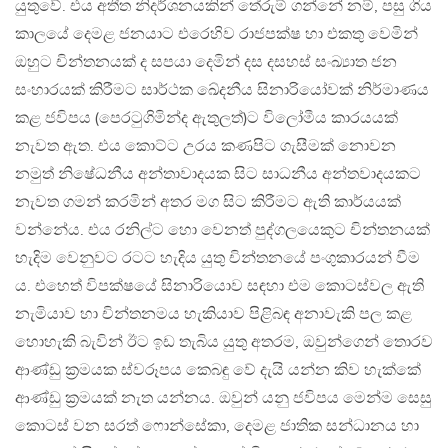
යුතුවේ. එය අතීත නිදර්ශනයකින් තේරුම් ගන්නේ නම්, පසු ගිය
කාලයේ දෙමළ ජනයාට එරෙහිව රාජපක්ෂ හා එකතු වෙමින්
ඔහුට චින්තනයක් ද සපයා දෙමින් දස දසහස් සංඛ්‍යාත ජන
සංහාරයක් කිරීමට සාර්ථක ඛේදනීය සිනාරියෝවක් නිර්මාණය
කළ ජවිපය (පෙරටුගිමින්ද ඇතුලත්)ට විලෝමීය කාරයයක්
නැවත ඇත. එය කොට්ට උරය කණපිට ගැසීමක් නොවන
නමුත් නිෂේධනීය අන්තාවාදයක සිට සාධනීය අන්තවාදයකට
නැවත ගමන් කරමින් අතර මග සිට කිරීමට ඇති කාර්යයක්
වන්නේය. එය රනිල්ට හො වෙනත් පුද්ගලයෙකුට චින්තනයක්
හැදිම වෙනුවට රටට හැදිය යුතු චින්තනයේ පංගුකාරයන් වීම
ය. එහෙත් විපක්ෂයේ සිනාරියොව සඳහා එම කොටස්වල ඇති
නැමියාව හා චින්තනමය හැකියාව පිළිබඳ අනාවැකි පල කළ
හොහැකි බැවින් ඊට ඉඩ තැබිය යුතු අතරම, ඔවුන්ගෙන් තොරව
ආණ්ඩු ක්‍රමයක ස්වරූපය කෙබඳු වේ දැයි යන්න කිව හැක්කේ
ආණ්ඩු ක්‍රමයක් නැත යන්නය. ඔවුන් යනු ජවිපය මෙන්ම සෙසු
කොටස් වන සරත් ෆොන්සේකා, දෙමළ ජාතික සන්ධානය හා