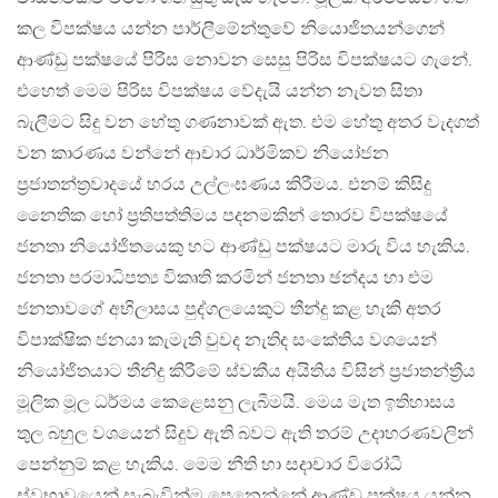
කල විපක්ෂය යන්න පාර්ලීමේන්තුවේ නියොජිතයන්ගෙන්
ආණ්ඩු පක්ෂයේ පිරිස නොවන සෙසු පිරිස විපක්ෂයට ගැනේ.
එහෙත් මෙම පිරිස විපක්ෂය වේදැයි යන්න නැවත සිතා
බැලීමට සිදු වන හේතු ගණනාවක් ඇත. එම හේතු අතර වැදගත්
වන කාරණය වන්නේ ආචාර ධාර්මිකව නියෝජන
ප්‍රජාතන්ත්‍රවාදයේ හරය උල්ලංඝණය කිරීමය. එනම් කිසිදු
නෛතික හෝ ප්‍රතිපත්තිමය පදනමකින් තොරව විපක්ෂයේ
ජනතා නියෝජිතයෙකු හට ආණ්ඩු පක්ෂයට මාරු විය හැකිය.
ජනතා පරමාධිපත්‍ය විකෘති කරමින් ජනතා ඡන්දය හා එම
ජනතාවගේ අභිලාසය පුද්ගලයෙකුට තීන්දු කළ හැකි අතර
විපාක්ෂික ජනයා කැමැති වුවද නැතිද සංකේතිය වශයෙන්
නියෝජිතයාට තීනිදු කිරීමේ ස්වකීය අයිතිය විසින් ප්‍රජාතන්ත්‍රීය
මූලික මූල ධර්මය කෙළෙසනු ලැබීමයි. මෙය මැත ඉතිහාසය
තුල බහුල වශයෙන් සිදුව ඇති බවට ඇති තරම් උදාහරණවලින්
පෙන්නුම් කළ හැකිය. මෙම නීති හා සදාචාර විරෝධී
ස්වභාවයෙන් සැබැවින්ම පෙනෙන්නේ ආණ්ඩු පක්ෂය යන්න