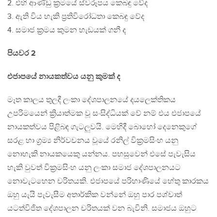
2. එහි ආණ්ඩු ක්‍රමයේ ස්වරූපය කෙබඳු වේද
3. ඇති විය හැකි ප්‍රතිවිරෝධතා කෙබඳු වේද
4. සමාජ ක්‍රමය කුමන හැඩයක් ගනී ද
පියවර 2
එජාපයේ නායකත්වය යනු කුමක් ද
මෑත කාලය තුලදී ලංකා දේශපාලනයේ දයලෙක්තිකය
උපරිමයෙන් ක්‍රියාත්මක වූ සංසිද්ධියක් වේ නම් එය එජාපයේ
නායකත්වය පිළිබඳ ගැටලුවයි. මෙහිදී බොහෝ දෙනෙකුගේ
සරළ හා ග්‍රම්‍ය නිර්වචනය වූයේ රනිල් වික්‍රමසිංහ යනු
නොහැකි නායකයෙකු යන්නය. පහසුවෙන් එසේ පැවැසිය
හැකි වුවත් වික්‍රමසිංහ යනු ලංකා සමාජ දේශපාලනයට
නොවැටහෙන චරිතයකි. එජාපයේ පරිහාණියේ හේතු කාරකය
ඔහු යැයි පැවැසීම අතාර්කික වන්නේ ඔහු පාර පශ්චාත්
යටත්විජිත දේශපාලන චරිතයක් වන බැවිනි. සමාජය ඔහුට