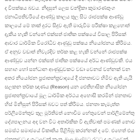
ද විපක්ෂය බවය. නිදසුන් ලෙස චන්ද්‍රිකා කුමාරණතුංග
ජනාධිපතිවරියේ ආණ්ඩු කාලය තුල සිට රාජපක්ෂ ආණ්ඩු
කාලයේ මේ තාක් දුරට සිදුව ඇති මාරුවීම පරීක්ෂා කළහොත්
දැකිය හැකි වන්නේ එක්සත් ජාතික පක්ෂයේ විසාල පිරිසක්
ආචාර ධාර්මික විරෝධීව ආණුඩු පක්ෂය නියෝජනය කිරීමය.
ඒ අනුව වඩාත් නිවැරදිව තර්ක කළ හැකි වන්නේ රාජපක්ෂ
ආණ්ඩුව යන්න එක්සත් ජාතික පක්ෂයේ අර්ධ ආණ්ඩුවකි. එය
සභාග හෝ සන්ධාන ආණුඩුවකට වඩා වෙනස් වන්නක් වන
අතර නියෝජන ප්‍රජාතන්ත්‍රවාදයේ දී ජනතාවට හිමිව ඇති යැයි
සලකන තර්ක ඥාණය (Reason) යන ඓතිහාසික නියෝජන
ප්‍රජාතන්ත්‍රවායේ මූල ධාර්මික අර්ථය අහොසි කරමින් ජනතාව
හිස් මිනිසුන් පිරිසක් බවට පත් කිරීමය. ජනතා කැමැත්ත
පර්ලීමේන්තුව තුල මූර්තිමත් නොවීම හේතුවෙන් පාර්ලිමේන්තු
දේශපාලනය අද වන විට අතාර්කික වි ඇතිවාක් පමණක් නොව
සමස්ථ සමාජයේ විකෘතිය පිළිබිඹු කරන්නක් ද වේ. එහෙත් එය
ජනතාවට ද ගැටලුවක් නැත. බැලූ බැල්මට රටට ද ගැටලුවක්