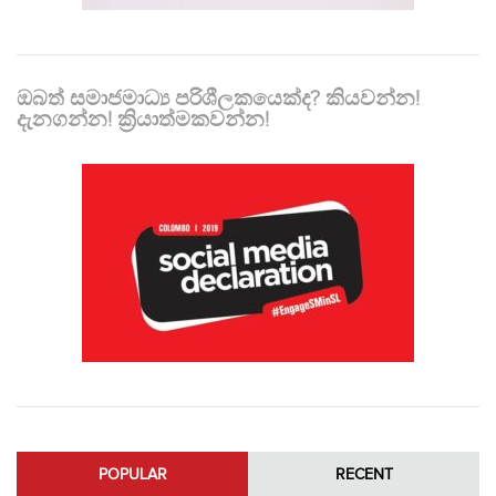
ඔබත් සමාජමාධ්‍ය පරිශීලකයෙක්ද? කියවන්න!
දැනගන්න! ක්‍රියාත්මකවන්න!
POPULAR
RECENT