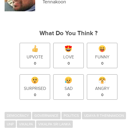
Tennakoon
What Do You Think ?
UPVOTE
LOVE
FUNNY
0
0
0
SURPRISED
SAD
ANGRY
0
0
0
DEMOCRACY
GOVERNANCE
POLITICS
UDAYA R THENNAKOON
UNP
VIKALPA
VIKALPA SRI LANKA