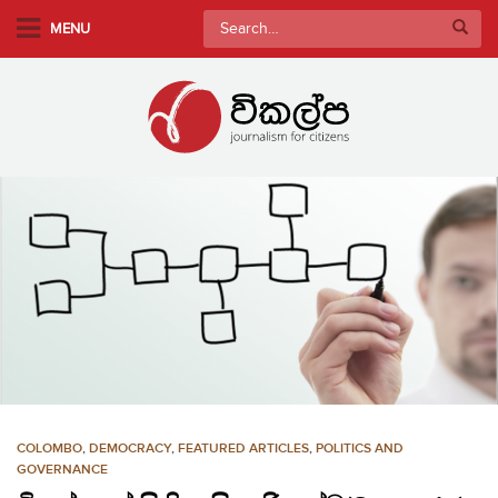
S
Search
MENU
k
for:
i
p
t
o
m
a
i
n
c
o
n
t
e
n
COLOMBO
,
DEMOCRACY
,
FEATURED ARTICLES
,
POLITICS AND
t
GOVERNANCE