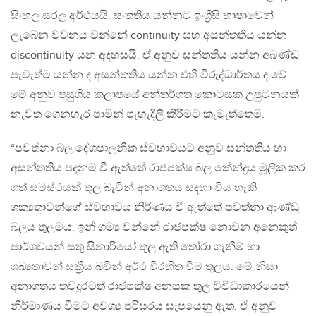
සිංහල සරල අර්ථයයි. සංතතිය යන්නට ඉංග්‍රීසි භාෂාවෙන්
ලැබෙන වචනය වන්නේ continuity සහ අසන්තතිය යන්න
discontinuity යන අදහසයි. ඒ අනුව සන්තතිය යන්න අඛණ්ඩ
පැවැත්ම යන්න ද අසන්තතිය යන්න එහි විරුද්ධාර්තය ද වේ.
මේ අනුව පසුගිය කලාපයේ අන්තර්ගත කොටසක උපුටනයක්
නැවත ගෙනහැර පාමින් පැහැදිලි කිරීමට කැමැත්තෙමි.
“පවත්නා බල දේශපාලනික ස්වභාවයට අනුව සන්තතිය හා
අසන්තතිය පදනම් වී ඇත්තේ රාජපක්ෂ බල කේන්ද්‍රය මූලික කර
ගත් සමස්ථයක් තුල බැවින් අනාගතය සඳහා විය හැකි
ශක්‍යතාවන්ගේ ස්වභාවය නිර්ණය වී ඇත්තේ පවත්නා ආණ්ඩු
බලය තුලමය. ඉන් ගම්‍ය වන්නේ රාජපක්ෂ නොවන අනෙකුත්
පාර්ශවයන් සතු සිනාරියෝ තුල ඇති තෝරා ගැනීම් හා
ශඛ්‍යතාවන් සක්‍රීය බවින් අර්ථ විරහිත වීම තුලය. මේ නිසා
අනාගතය තවදුරටත් රාජපක්ෂ අනසක තුල විවිධාකාරයෙන්
නිර්මාණය වීමට අවශ්‍ය පරිසරය සැපයෙනු ඇත. ඒ අනුව