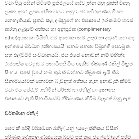
වඩා පිටු පසින් සිටීමේ ප්‍රතිඵලයේ අස්වැන්න ඔහු බුක්ති විඳුනු
ලබන අතර උපයෝගිතාවයට අනුව වේශනිරූපණය වීමේ
නෙහැකියාව ප්‍රකට කළ ද ඔහුගේ හා එජාපයේ ඉරණමට හරස්
කරනු ලැබුවේ අතීතය හා අනුපූරක (complimentary
other)අනෙකා විසිනි. එම අනෙකා නම් උතුර හා දකුණ යන දෙ
අන්තයේ මර්ධන ඉතිහාසයයි. එනම් ජනතා විමුක්ති පෙරමුණ
සහ එල්ටීටීඊ සංවිධානයයි. එය එසේ නොවිනි නම් මහින්ද
රාජපක්ෂ වෙනුවට ජනාධිපති විය හැකිව තිබුණේ රනිල් වික්‍රම
සිංහය. එසේ වූයේ නම් කුමක් වන්නට තිබුණේ දැයි කීම
සිනාරියෝවක් නොවන බැවිනුත් අතීතය ගැන අනාවැකි කීමට
වඩා එය තේරුම් ගනිමින් වර්තමාන රනිල් හා අනාගත
එජාපයට ඇති සිනාරියෝව නිර්මාණය කිරීම වැදගත් වනු ඇත.
වර්තමාන රනිල්
පෙර කී පරිදි වර්තමාන රනිල් යනු දයලෙක්තිකය විසින්
පරිණත දේශපාලණඥ්යෙකු බවට පත් කළ ප්ලේටෝගේ පරම