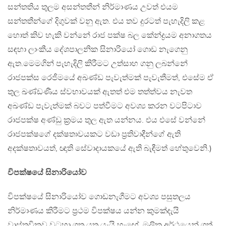
සන්තතිය තුලම අසන්තතීන් නිර්මාණය උවත් එයම
සන්තතීන්ගේ දිගුවක් වනු ඇත. එය තව දුරටත් පැහැදිලි කළ
හොත් කිව හැකි වන්නේ රාජ පක්ෂ බල කේන්ද්‍රයම අනාගතය
සඳහා ලාංකීය දේශපාලනික සිනාරියෝ ගොඩ නැගෙනු
ඇත.මෙමගින් පැහැදිලි කිරීමට උත්සාහ ගනු ලබන්නේ
රාජපක්ස රෙජීමයේ අඛණ්ඩ පැවැත්මක් පැවැතීමත්, එසේම ඒ
තුල ඛණ්ඩණීය ස්වභාවයක් ඇතත් එම තත්ත්වය නැවත
අඛණ්ඩ පැවැත්මක් බවට පත්වීමට අවශ්‍ය කරන වටපිටාව
රාජපක්ෂ අණ්ඩු ක්‍රමය තුල ඇත යන්නය. එය එසේ වන්නේ
රාජපක්ෂගේ දක්ෂතාවයකට වඩා ප්‍රතිවාදීන්ගේ ඇති
අදක්ෂතාවයත්, ඥාති සේවාදායකයේ ඇති බැඳීමත් හේතුවෙනි.)
විපක්ෂයේ සිනාරියෝව
විපක්ෂයේ සිනාරියෝව ගොඩනැගීමට අවශ්‍ය පසුතලය
නිර්මාණය කිරීමට ප්‍රථම විපක්ෂය යන්න කුමක්දැයි
වාස්තවිකව වටහා ගත යුතු යැයි හැඟේ. මූලික අර්ථයෙන් ගත්