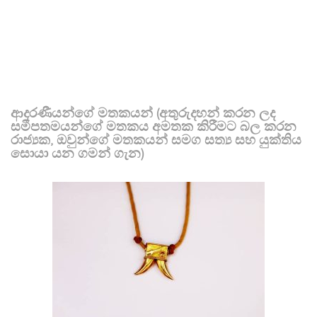
ආදරණීයන්ගේ මතකයන් (අතුරුදහන් කරන ලද
සමීපතමයන්ගේ මතකය අමතක කිරීමට බල කරන
රාජ්‍යක, ඔවුන්ගේ මතකයන් සමග සත්‍ය සහ යුක්තිය
සොයා යන ගමන් ගැන)