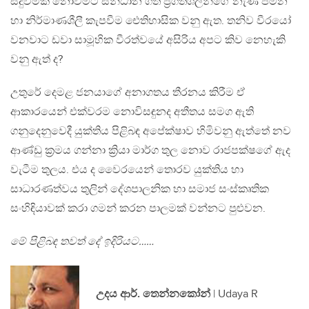
සිදුවීමක් නොවීමට සන්ධාන ගත ප්‍රගතිශීලින්ගේ නැණ පමන
හා නිර්මාණශීලී කැපවීම ඓතිහාසික වනු ඇත. තනිව වීරයෝ
වනවාට ඩවා සාමූහික වීරත්වයේ අසිරිය අපට කිව නෙහැකි
වනු ඇත් ද?
උතුරේ දෙමළ ජනයාගේ අනාගතය තීරනය කිරීම ඒ
ආකාරයෙන් එක්වරම නොවිසඳුනද අතීතය සමග ඇති
ගනුදෙනුවෙදී යුක්තිය පිළිබඳ අපේක්ෂාව හිමිවනු ඇත්තේ නව
ආණ්ඩු ක්‍රමය ගන්නා ක්‍රියා මාර්ග තුල නොව රාජපක්ෂගේ ඇද
වැටීම තුලය. එය ද වෛරයෙන් තොරව යුක්තිය හා
සාධාරණත්වය තුලින් දේශපාලනික හා සමාජ සංස්කෘතික
සංහිඳියාවක් කරා ගමන් කරන පාලමක් වන්නට පුළුවන.
මේ පිළිබඳ තවත් දේ ඉදිරියට……
උදය ආර්. තෙන්නකෝන්
| Udaya R