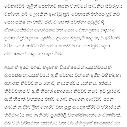
වෙනස්වීම තුලින් පෙන්නුම් කරන විභවයේ සාධනීය ස්වරූපය
වන්නේ, යම් ලෙසකින් ආණ්ඩු ක්‍රම වෙනසක් එජාපය ප්‍රමුකව
සෙසු පක්ෂ හා එක්ව සිදුවුව හොත් පවත්නා පවුල්වාදී
ඒකාධිපතිත්වය අහෝසිකරමින් සෙසු දේශපාලනය සඳහා ද
ප්‍රජාතන්ත්‍රවාදය හා යුක්තිය උදෙසා බලපෑම් කළ හැකි ඉදිරිගාමි
පිරිසකගේ දෘෂ්ටිවාදීමය මග පෙන්වීම හා තෙරපුම සඳහා
අවකාශයක් පාදා ගත හැකි වීමය.
අනෙක් අතට ගොඩ නැගෙන විපක්ෂයේ නායකත්වයෙන්
රාජපක්ෂ නායකත්වයේ ඇති වෙනස වන්නේ අතීත මහින්ද හා
අනාගත නිර්වචනය නොවූ නායකත්වය යන්නය. අතීතය
නිර්වචනය වී ඇති නිසාත් අනාගතය නිර්වචනයට ඉඩ ප්‍රස්ථාව
ඇති නිසාත් විපක්ෂය එක්ව ගොඩ නැගෙන ආණ්ඩුව පරන
ගණක් හැදීම්වලින් තොරව වන සූත්‍ර ආදේශ කිරීමට පරිසරයක්
නිර්මාණය කර ගැනීමට ප්‍රගතිශීලී විපාක්ෂිකයන්ගේ වගකීමකි.
එබැවින් වර්තමාන තත්තවය වන විට රනිල්ගේ නායකත්වයේ