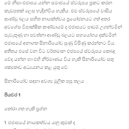
මේ නිසා එජාපය යන්න සමාජයේ ස්වරූපය ප්‍රකට කරන
කැඩපතක් ලෙස හැඳින්විය හැකිය. එම ස්වරූපයේ වාසිය
ආණ්ඩු බලය සහිත නායක්ත්වය ප්‍රයෝජනයට ගත් අතර
අවශේස විපාක්ෂික කණ්ඩායම් ද එජාපයට පාඩම් උගන්වමින්
පැවැතුණු හා පවත්නා ආණ්ඩු බලයට සහයෝගය දක්වමින්
එජාපයේ අනාගත සිනාරියෝව සුණු විසිණු කරන්නට විය.
අතීතය එසේ වන විට වර්තමාන එජපයේ ස්වරූපය කෙබඳු
වේද යන්න හා එහි නිර්මාණය විය හැකි සිනාරියෝව සතු
ශක්‍යතාව අධ්‍යයනය කළ යුතු වේ.
සිනාරියෝව සඳහා අවශ්‍ය මූලික පසු තලය
පියවර 1
තෝරා ගත හැකි ප්‍රශ්න
1. එජාපයේ නායකත්වය යනු කුමක් ද