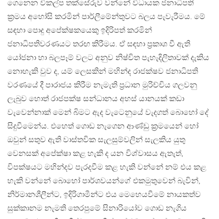
ගෙනෙන විකල්ප තක්සේරුව වන්නේ විධායක ජනාධිපති
ක්‍රමය අහෝසි කරමින් පාර්ලීමේන්තුවට බලය පැවැරීමය. මේ
සඳහා පොදු අපේක්ෂකයෙකු ඉදිරිපත් කරමින්
ජනාධිපතිවරණයට තරඟ කිරීමය. ඒ සඳහා ප්‍රකාශ වී ඇති
යෝජනා හා බලපෑම් වලට අනුව නිෂ්චිත පැහැදිලිතාවක් දැකිය
නොහැකි වුව ද, යම් ලෙසකින් මහින්ද රාජක්ෂව ජනාධිපති
වරණයේ දී පාරාජය කිරීම නැමැති ප්‍රධාන මුරිච්චිය ගලවනු
ලැබුව හොත් රාජපක්ෂ සන්ධානය අහස් යානයක් කඩා
වැවෙන්නාක් මෙන් බිමට ඇද වැටෙනුයේ වැදගත් බොහෝ දේ
සිදුවීමෙන්ය. එහෙත් ගොඩ නැගෙන ආණ්ඩු ක්‍රමයෙන් හෝ
ඔවුන් සතුව ඇති වාස්තවික සැලසුම්වලින් සැලකිය යුතු
වෙනසක් අපේක්ෂා කළ හැකි ද යන විශ්වාසය ඇතැත්,
විපක්ෂයට මහින්දව පැරදවීම කළ හැකි වන්නේ නම් එය කළ
හැකි වන්නේ බොහෝ පාර්ශවයන්ගේ එකමුතුවෙන් බැවින්,
නිර්මානශීලීන්ට, ඉදිරිගාමීන්ට එය මෙහෙයවීමේ නායකත්ව
සුක්කානම නැමති තෙරපුමේ සිනාරියෝව ගොඩ නැගිය