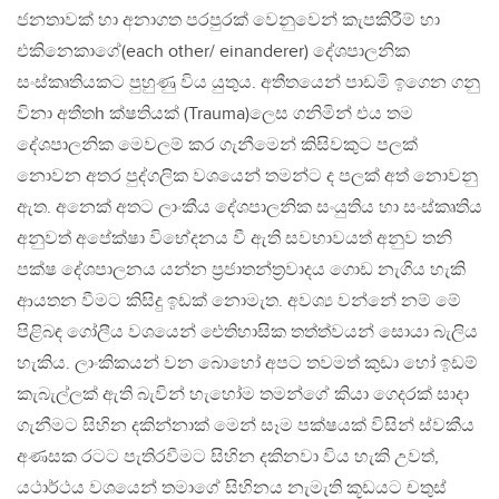
ජනතාවක් හා අනාගත පරපුරක් වෙනුවෙන් කැපකිරීම් හා
එකිනෙකාගේ(each other/ einanderer) දේශපාලනික
සංස්කෘතියකට පුහුණු විය යුතුය. අතීතයෙන් පාඩමි ඉගෙන ගනු
විනා අතීතh ක්ෂතියක් (Trauma)ලෙස ගනිමින් එය තම
දේශපාලනික මෙවලම් කර ගැනීමෙන් කිසිවකුට පලක්
නොවන අතර පුද්ගලික වශයෙන් තමන්ට ද පලක් අත් නොවනු
ඇත. අනෙක් අතට ලාංකීය දේශපාලනික සංයුතිය හා සංස්කෘතිය
අනුවත් අපේක්ෂා විභේදනය වී ඇති සවභාවයත් අනුව තනි
පක්ෂ දේශපාලනය යන්න ප්‍රජාතන්ත්‍රවාදය ගොඩ නැගිය හැකි
ආයතන වීමට කිසිදු ඉඩක් නොමැත. අවශ්‍ය වන්නේ නම් මේ
පිළිබඳ ගෝලීය වශයෙන් ඓතිහාසික තත්ත්වයන් සොයා බැලිය
හැකිය. ලාංකිකයන් වන බොහෝ අපට තවමත් කුඩා හෝ ඉඩම්
කැබැල්ලක් ඇති බැවින් හැහෝම තමන්ගේ කියා ගෙදරක් සාදා
ගැනීමට සිහින දකින්නාක් මෙන් සෑම පක්ෂයක් විසින් ස්වකීය
අණසක රටට පැතිරවීමට සිහින දකිනවා විය හැකි උවත්,
යථාර්ථය වශයෙන් තමාගේ සිහිනය නැමැති කූඩයට චතුස්