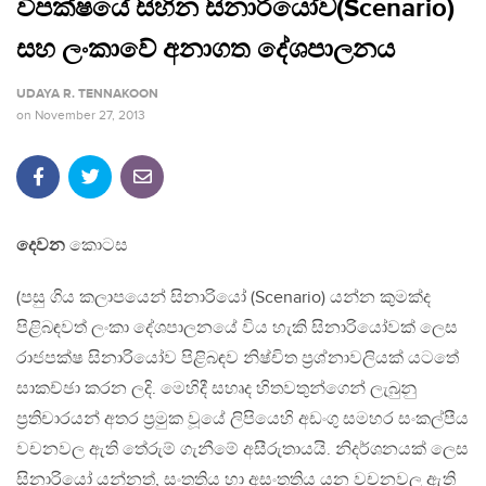
විපක්ෂයේ සිහින සිනාරියෝව(Scenario)
සහ ලංකාවේ අනාගත දේශපාලනය
UDAYA R. TENNAKOON
on
November 27, 2013
දෙවන
කොටස
(පසු ගිය කලාපයෙන් සිනාරියෝ (Scenario) යන්න කුමක්ද
පිළිබඳවත් ලංකා දේශපාලනයේ විය හැකි සිනාරියෝවක් ලෙස
රාජපක්ෂ සිනාරියෝව පිළිබඳව නිෂ්චිත ප්‍රශ්නාවලියක් යටතේ
සාකච්ඡා කරන ලදි. මෙහිදී සහෘද හිතවතුන්ගෙන් ලැබුනු
ප්‍රතිචාරයන් අතර ප්‍රමුක වූයේ ලිපියෙහි අඩංගු සමහර සංකල්පීය
වචනවල ඇති තේරුම් ගැනීමේ අසීරුතායයි. නිදර්ශනයක් ලෙස
සිනාරියෝ යන්නත්, සංතතිය හා අසංතතිය යන වචනවල ඇති