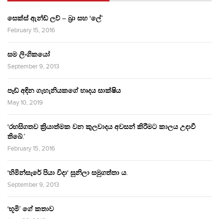
සෙක්ස් ඇන්ඩ් ලව් – බ්‍රා සහ ‘ලේ’
February 15, 2016
සම ලිංගිකයෝ
September 9, 2013
පෑඩ් අඳින ගැහැනියකගේ හෘදය සාක්ෂිය
May 10, 2019
‘රහසිගතව ක්‍රියාත්මක වන කුලවාදය අවසන් කිරීමට කාලය උදාවී
තිබේ.’
February 15, 2016
‘හිමින්සැරේ පියා විදා‘ සුනිලා සමුගත්තා ය.
September 9, 2013
‘භූමි’ ගේ කතාව