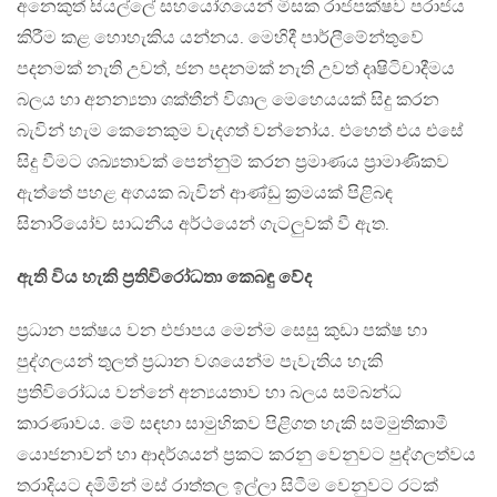
අනෙකුත් සියල්ලේ සහයෝගයෙන් මිසක රාජපක්ෂව පරාජය
කිරීම කළ හොහැකිය යන්නය. මෙහිදී පාර්ලීමේන්තුවේ
පදනමක් නැති උවත්, ජන පදනමක් නැති උවත් දෘෂිටිචාදීමය
බලය හා අනන්‍යතා ශක්තීන් විශාල මෙහෙයයක් සිදු කරන
බැවින් හැම කෙනෙකුම වැදගත් වන්නෝය. එහෙත් එය එසේ
සිදු වීමට ශඛ්‍යතාවක් පෙන්නුම් කරන ප්‍රමාණය ප්‍රාමාණිකව
ඇත්තේ පහළ අගයක බැවින් ආණ්ඩු ක්‍රමයක් පිළිබඳ
සිනාරියෝව සාධනීය අර්ථයෙන් ගැටලුවක් වී ඇත.
ඇති විය හැකි ප්‍රතිවිරෝධතා කෙබඳු වේද
ප්‍රධාන පක්ෂය වන එජාපය මෙන්ම සෙසු කුඩා පක්ෂ හා
පුද්ගලයන් තුලත් ප්‍රධාන වශයෙන්ම පැවැතිය හැකි
ප්‍රතිවිරෝධය වන්නේ අන්‍යයතාව හා බලය සම්බන්ධ
කාරණාවය. මේ සඳහා සාමුහිකව පිළිගත හැකි සම්මුතිකාමී
යොජනාවන් හා ආදර්ශයන් ප්‍රකට කරනු වෙනුවට පුද්ගලත්වය
තරාදියට දමිමින් මස් රාත්තල ඉල්ලා සිටීම වෙනුවට රටක්