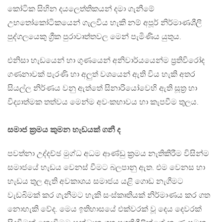
කෝටික සිහින දයලෙත්තිකයන් දමා ගැනීමේ
උභතෝකෝටිකයෙන් ගැලවිය හැකි නම් අපූර් නිර්මාණශීලි
පුද්ගලයෙකු ග්‍රීක පුරාවෘත්තවල මෙන් පැමිණිය යුතුය.
එනිසා හැඩයෙන් හා ගුණයෙන් අනිවාර්යයෙන්ම ප්‍රතිවිරෝද
ගණනාවක් පැරණි හා අලුත් වශයෙන් ඇති විය හැකි අතර
සියල්ල නිර්ණය වනු ඇත්තේ සිනාරියෝවෙහි ඇති සූත්‍ර හා
විද්‍යාත්මක තත්වය මෙන්ම අවංකභාවය හා කැපවීම තුලය.
සමාජ ක්‍රමය කුමන හැඩයක් ගනී ද
පවත්නා උද්දච්ඡ මුග්ධ අධම ආණ්ඩු ක්‍රමය නැතිකිරීම විසින්ම
සමාජයේ හැඩය වෙනස් වීමට බලපානු ඇත. එම වෙනස හා
හැඩය තුල ඇති අවකාශය සමාජය යළි ගොඩ නැගීමට
වැඩබිමක් කර ගැනීමට හැකි සංස්කෘතියක් නිර්මාණය කර ගත
නොහැකි වේද. මෙය ඉතිහාසයේ එක්වරක් වූ දෙය දෙවරක්