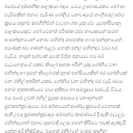
රජ්‍යෙය් දාර්ශනික පාලකයා බඳුය. මෙය උපහාසයකට හෝ ආ
වැඩීමකින් එහාට පැමිණ ගෝලීය ධනවාදයේ හා ලිබරල් අර්ථ
ක්‍රමය පදනම් කරගිනිමින් වැටහා ගත යුතු වේ. යුතෝපියානු
පාලකයෙකුට හෝ වෙනත් පරිණත රජ්‍ය නායකයන් සමඟ
සංසන්දනයෙන් නොව මහින්ද රාජපක්ෂ හා සංසන්දනයෙන්
පමණක් බව ගණන් බැලුව හොත් රන්ල් මහින්දට වඩා බර
වැඩිය. නමුත් පශ්චාත් යටත් විජිත ජනයාට එම බර
වැටහෙනුයේ යකඩ කිලෝ දාහක බරින් යුතු ගෝනිය වන
මහින්ද හා පුළුන් කිලෝ එක් දහස් පන්සියයකින් බර ගෝනියක්
වන රනිල් අතරින් යකඩ ගෝනිය වන මහින්ද බර වැඩි බවය.
එනම් නූතනත්වයට වඩා අතීතය හා සම්ප්‍රදාය බරවැඩි වීමය.
එය එසේ උවත් රනිල් ප්‍රමුක එජාපය ද නොදන්නේ
ප්‍රජාතන්ත්‍රවාදයය. එම අර්තයෙන් ආණ්ඩු ක්‍රමයේ වෙනසක්
ඇති උවද ප්‍රජාතන්ත්‍රවාදය සම්බන්ධ කාරණයේ දී ඇති ගැටලුව
මහින්දගෙන් එහාට සුභවාදී ලෙස ගමන් කිරීමට ඉඩක් ඇත්දැයි
යන්න අවිනිෂ්චිතය. එහෙත් රනිල්ගේ මෑතම කාලීන