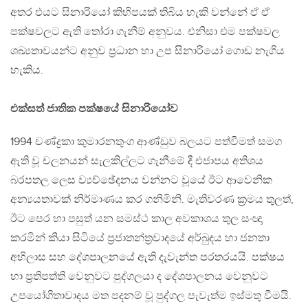
අතර එයට සිනාරියෝ කිහිපයක් තිබිය හැකි වන්නේ ඒ ඒ
පක්ෂවලට ඇති තෝරා ගැනීම් අනුවය. එනිසා එම පක්ෂවල
ශඛ්‍යතාවයන්ට අනුව ප්‍රධාන හා උප සිනාරියෝ ගොඩ නැගිය
හැකිය.
එක්සත් ජාතික පක්ෂයේ සිනාරියෝව
1994 චණ්ද්‍රකා කුමාරනතුංග ආණ්ඩුව බලයට පත්වීමත් සමග
ඇති වූ චලනයන් සැලකිල්ලට ගැනීමේ දී එජාපය අතිශය
බරපතල ලෙස ව්‍යච්ඡේදනය වන්නට වූයේ ඊට ආවෙනික
අන්‍යයතාවක් නිර්මාණය කර ගනිමිනි. මැතිවරණ ක්‍රමය තුලත්,
ඊට පෙර හා පසුත් යන සමස්ථ කාල අවකාශය තුල සංඥා
කරමින් කියා සිටියේ ප්‍රජාතන්ත්‍රවාදයේ අර්බුදය හා ජනතා
අභිලාස සහ දේශපාලනයේ ඇති දැවැන්ත පරතරයයි. පක්ෂය
හා ප්‍රතිපත්ති වෙනුවට පුද්ගලයා ද දේශපාලනය වෙනුවට
උපයෝගිතාවාදය මත පදනම් වූ පුද්ගල පැවැත්ම ඉස්මතු වීමයි.