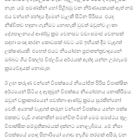
නැත. යම් පමණකින් හෝ පිළිබඹු වන නිර්ණායකයක් ඇත් නම්
එය වන්නේ ඡන්දය දීමෙන් වැලකී සිටින පිරිසය. එයද
නිෂ්චිතව හඳුනා ගැනීමට නොහැකි වුවත් ඔවුන්ව ලංකා
දේශපාලනයේ ආණ්ඩු ක්‍රම වෙනසට වඩා සමාජ වෙනසක්
සඳහා සංඥා කරන කොටසක් බවට යම් ඉඟියක් දීම වැදගත්
ලක්ෂණයකි. එහෙත් එයට නියෝජන ප්‍රජාතන්ත්‍රවාදයෙන්
ඔබ්බට ගිය විකල්ප විප්ලවීය අර්ථයක් ඇත්ද යන්න උරගෑමේ
ක්‍රමවේදයක් නොමැත.
ඊ ලඟ කරුණ වන්නේ විපක්ෂයේ නියෝජිත පිරිස විපාක්ෂික
අර්ථයෙන් සිටිය ද ඇතුමුන් විපක්ෂය නියෝජනය නොකිරීමය.
ඔවුන් වක්‍රාකාරයෙන් පවත්නා ආණ්ඩු ක්‍රමය සුරකින්නෝ
වෙති. අනෙක් වැදගත් කරුන වන්නේ විපක්ෂය යන්න පක්ෂ
එකකට වැඩි ගණනකින් සමන්විත වීමත් මෙම සමස්ථය තුල
විපාක්ෂික සම්මුතිකාමයක් දක්නට නොලැබීමය. මේ නිසා
විපක්ෂයේ පොදු සිනාරියෝ ගොඩ නැගීම තරමක් අසීරු වන