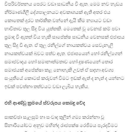
විපරිවර්තනය පෙරට වඩා සාධනීය වී ඇත. මෙම නව හැඩය
නිර්මාණශීලී දේශපාලනයට අවකාශයක් ඇති අතර එය
කොතෙක් දුරට තාර්කික වන්නේ දැයි කීම න්‍යායට වඩා
භාවිතාව තුල සිදු විය යුත්තකි. මෙතෙක් වූ වෙනස් කම් පවා
ප්‍රමාද වී ඇතත් විය හැකි සාපේක්ෂ සාධනිය වෙනසක් එජාපය
තුල සිදු වී ඇත. ඒ තුල රනිල්ගේ නායකත්වය සෙවැනැලි
නායකත්වයක් බවට පත්ව ඇත. එජාපයෙන් හෝ රනිල්ගෙන්
සමාජවාදය හෝ සමානාත්මතාව හෝ දූෂණයෙන් තොර
සමාජයක් අපේක්ෂා කළ නොහැකි උවත් ඒ සඳහා අවශ්‍ය
සංයුතියේ කොටස් කරුවන් වීමට ඉඩක් ඇත් ද නැත් ද යන්නට
ඉඩක් පවත්නා තත්වයට වඩා ලැබිය හැකිය.
එහි ආණ්ඩු ක්‍රමයේ ස්වරූපය කෙබඳු වේද
සාකච්ඡා සැලසුම් හා සංවාද තුලින් ගම්‍ය කරන්නා වූ
සිනාරියෝවට අනුව මහින්ද රාජපක්ෂ රෙජීමය පැරදවීමට