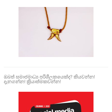
ඔබත් සමාජමාධ්‍ය පරිශීලකයෙක්ද? කියවන්න!
දැනගන්න! ක්‍රියාත්මකවන්න!