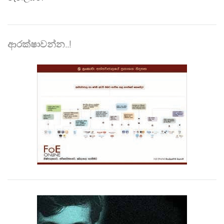
ආරක්ෂාවන්න..!