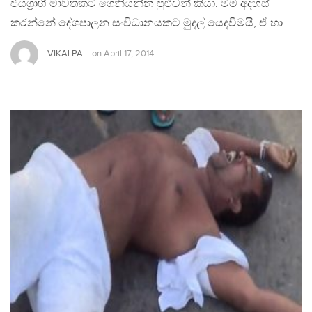
ජයග්‍රාහී මාවතකට ගෙනියන්න පුළුවන් කියා. මම අදහස්
කරන්නේ දේශපාලන සංවිධානයකට මුදල් යෙදවීමයි, ඒ හා…
VIKALPA
on
April 17, 2014