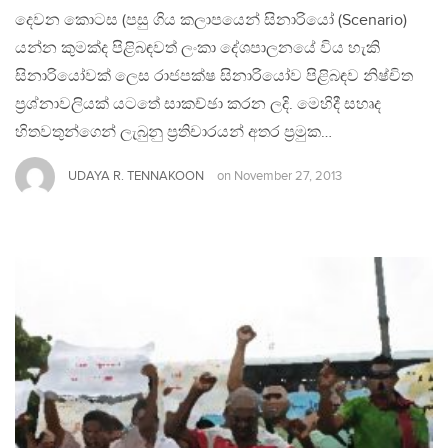
දෙවන කොටස (පසු ගිය කලාපයෙන් සිනාරියෝ (Scenario)
යන්න කුමක්ද පිළිබඳවත් ලංකා දේශපාලනයේ විය හැකි
සිනාරියෝවක් ලෙස රාජපක්ෂ සිනාරියෝව පිළිබඳව නිෂ්චිත
ප්‍රශ්නාවලියක් යටතේ සාකච්ඡා කරන ලදි. මෙහිදී සහෘද
හිතවතුන්ගෙන් ලැබුනු ප්‍රතිචාරයන් අතර ප්‍රමුක…
UDAYA R. TENNAKOON
on
November 27, 2013