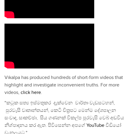
Vikalpa has produced hundreds of short-form videos that
highlight and investigate inconvenient truths. For more
videos,
click here
.
"කටුක සත්‍ය ඉස්මතුකර දැක්වෙන වාර්තා වැඩසටහන්,
පුරවැසි වෘතාන්තයන්, කෙටි චිත්‍රපට මෙන්ම දේශපාලන
සංවාද, සාකච්ඡා, සිය ගණනක් විකල්ප පුරවැසි වෙබ් අඩවිය
නිශ්පාදනය කර ඇත. පිවිසෙන්න අපගේ
YouTube
වීඩියෝ
චැනලයට."