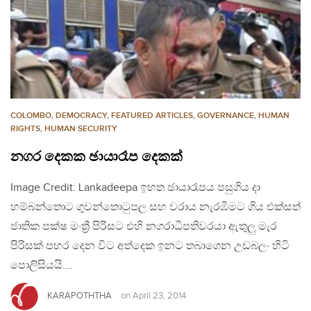
COLOMBO
,
DEMOCRACY
,
FEATURED ARTICLES
,
GOVERNANCE
,
HUMAN
RIGHTS
,
HUMAN SECURITY
නගර දෙකක ඡායාරෑප දෙකක්
Image Credit: Lankadeepa ඉහත ඡායාරෑපය පසුගිය දා
හම්බන්තොට ගුවන්තොටුපල සහ වරාය නැරඹීමට ගිය එක්සත්
ජාතික පක්ෂ මංත්‍රී පිරිසට එහි නගරාධිපතිවරයා ඇතුලු මැර
පිරිසක් පහර දෙන විට අත්දෙක ඉනට තබාගෙන උඩබලං හිටි
පොලිසියයි….
KARAPOTHTHA
on
April 23, 2014