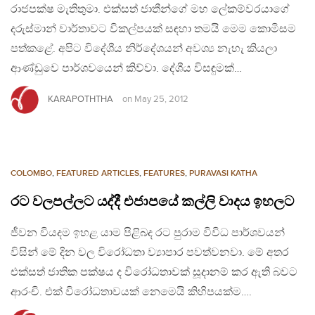
රාජපක්ෂ මැතිතුමා. එක්සත් ජාතීන්ගේ මහ ලේකම්වරයාගේ
දරුස්මාන් වාර්තාවට විකල්පයක් සඳහා තමයි මෙම කොමිසම
පත්කළේ. අපිට විදේශීය නිර්දේශයන් අවශ්‍ය නැහැ කියලා
ආණ්ඩුවෙ පාර්ශවයෙන් කිව්වා. දේශීය විසඳුමක්…
KARAPOTHTHA
on
May 25, 2012
COLOMBO
,
FEATURED ARTICLES
,
FEATURES
,
PURAVASI KATHA
රට වලපල්ලට යද්දී එජාපයේ කල්ලි වාදය ඉහලට
ජීවන වියදම ඉහළ යාම පිළිබද රට පුරාම ‍විවිධ පාර්ශවයන්
විසින් මේ දින වල විරෝධතා ව්‍යාපාර පවත්වනවා. මේ අතර
එක්සත් ජාතික පක්ෂය ද විරෝධතාවක් සූදානම් කර ඇති බවට
ආරංචි. එක් විරෝධතාවයක් නෙමෙයි කිහිපයක්ම….