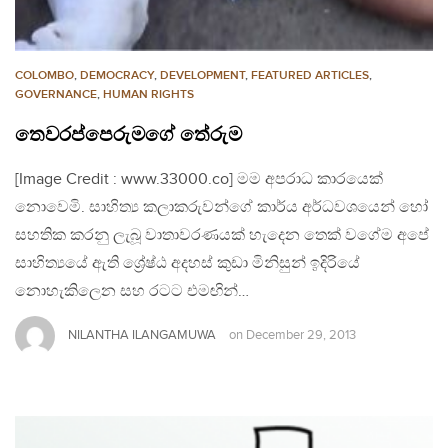
COLOMBO
,
DEMOCRACY
,
DEVELOPMENT
,
FEATURED ARTICLES
,
GOVERNANCE
,
HUMAN RIGHTS
තෙවරප්පෙරුමගේ තේරුම
[Image Credit : www.33000.co] මම අපරාධ කාරයෙක්
නොවෙමි. සාහිත්‍ය කලාකරුවන්ගේ කාර්ය අර්ධවශයෙන් හෝ
සහතික කරනු ලැබූ වාතාවරණයක් හැදෙන තෙක් වගේම අපේ
සාහිත්‍යයේ ඇති ශ්‍රේෂ්ඨ අදහස් කුඩා මිනිසුන් ඉදිරියේ
නොහැකිලෙන සහ රටට එමඟින්…
NILANTHA ILANGAMUWA
on
December 29, 2013