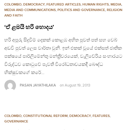
COLOMBO
,
DEMOCRACY
,
FEATURED ARTICLES
,
HUMAN RIGHTS
,
MEDIA
,
MEDIA AND COMMUNICATIONS
,
POLITICS AND GOVERNANCE
,
RELIGION
AND FAITH
‘ඒ ළමයි හරි හොදය’
හරි අපූරු සිදුවීම් දෙකක් කොළඹ අභිත පුවත් පත් සහ වෙබ්
අඩවි පුවත් ලෙස වාර්තා වුනි. ඉන් එකක් වූයේ එක්සත් ජාතික
පක්ෂයේ පාර්ලිමේන්තු මන්ත්‍රීවරයෙක්, වැලිවේරිය සංහාරයට
විරුද්ධව කොටුවේ පැවති විරෝධතාවයකදී බෞද්ධ
භික්ෂුවකගේ කරේ…
PASAN JAYATHILAKA
on
August 19, 2013
COLOMBO
,
CONSTITUTIONAL REFORM
,
DEMOCRACY
,
FEATURES
,
GOVERNANCE