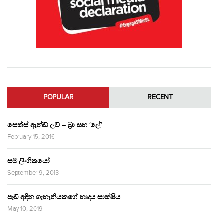
POPULAR
RECENT
සෙක්ස් ඇන්ඩ් ලව් – බ්‍රා සහ ‘ලේ’
February 15, 2016
සම ලිංගිකයෝ
September 9, 2013
පෑඩ් අඳින ගැහැනියකගේ හෘදය සාක්ෂිය
May 10, 2019