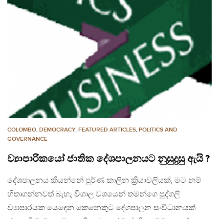
COLOMBO
,
DEMOCRACY
,
FEATURED ARTICLES
,
POLITICS AND
GOVERNANCE
ව්‍යාපාරිකයෝ ජාතික දේශපාලනයට නුසුදුසු ඇයි ?
දේශපාලනය කියන්නේ පූර්ණ කාලීන ක්‍රියාවලියක්, මට නම්
හිතාගන්නවත් බැහැ විශාල වශයෙන් තමන්ගෙ පුද්ගලි
ව්‍යාපාරයක යෙදෙන කෙනෙකුට දේශපාලන සංවිධානයක්