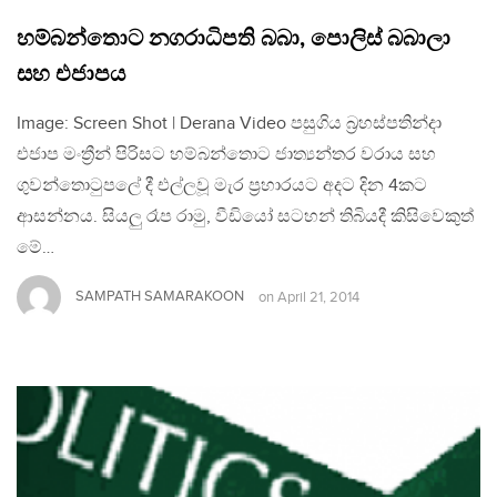
හම්බන්තොට නගරාධිපති බබා, පොලිස් බබාලා
සහ එජාපය
Image: Screen Shot | Derana Video පසුගිය බ්‍රහස්පතින්දා
එජාප මංත්‍රීන් පිරිසට හම්බන්තොට ජාත්‍යන්තර වරාය සහ
ගුවන්තොටුපලේ දී එල්ලවූ මැර ප්‍රහාරයට අදට දින 4කට
ආසන්නය. සියලු රෑප රාමු, වීඩියෝ සටහන් තිබියදී කිසිවෙකුත්
මේ…
SAMPATH SAMARAKOON
on
April 21, 2014