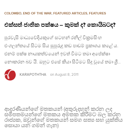
COLOMBO
,
END OF THE WAR
,
FEATURED ARTICLES
,
FEATURES
එක්සත් ජාතික පක්ෂය – කුමක් ද? කොයිබටද?
පුරවැසි මාධ්‍යවේදියකුගේ සටහන් රනිල් වික්‍රමසිංහ
එංගලන්තයේ සිටම සිය සුපුරුදු කඩ පාඩම් ප්‍රකාශය කළේ ය.
එනම් පක්ෂ නායකත්වයෙන් ඉවත් වීමට තමා අපේක්ෂා
නොකරන බව යි. ඔහුට එසේ කියා සිටීමට සිදු වූයේ තමා ශ්‍රී…
KARAPOTHTHA
on
August 8, 2011
ආදරණීයන්ගේ මතකයන් (අතුරුදහන් කරන ලද
සමීපතමයන්ගේ මතකය අමතක කිරීමට බල කරන
රාජ්‍යක, ඔවුන්ගේ මතකයන් සමග සත්‍ය සහ යුක්තිය
සොයා යන ගමන් ගැන)