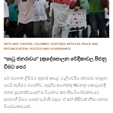
ARTS AND THEATRE
,
COLOMBO
,
FEATURED ARTICLES
,
PEACE AND
RECONCILIATION
,
POLITICS AND GOVERNANCE
“සාධු ජනරාවය” (අ)දේශපාලන වේදිකාවල පිළුනු
වීමට පෙර
මේ සටහන ලිවීමට අදහස් කළේ, වැලිවේරිය ජනයාට හමුදාව
වෙඩි තැබීමට එරෙහිව, පසුගිය අගෝස්තු 14වනදා කොටුවේදී
එජාප ප්‍රධනත්වයෙන් සංවිධානය කර තිබූ විරෝධතාවයට
සහභාගී වීමට ගොස් පැමිණි පසුය. ඒ අන් කිසිවක් නිසා නොව
විරොධතාවයත්,…