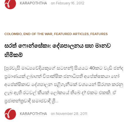
KARAPOTHTHA
on
February 16, 2012
COLOMBO
,
END OF THE WAR
,
FEATURED ARTICLES
,
FEATURES
සරත් ෆොන්සේකා: දේශපාලනය සහ මානව
හිමිකම්
[පුරවැසි මාධ්‍යවේදියකුගේ සටහන්] සියයට 40කට වැඩි ජන්ද
ප්‍රමාණයක් ලබාගත් විපාක්ෂික ජනාධිපති අපේක්ෂකයා හෝ
අපේක්ෂිකාව දේශපාලන පළිගැනීමක් වශයෙන් සිරගත කරනු
ලැබ ඇති රටවල් කීයක් ලෝකයේ තිබේ ද? එකම එකකි. ඒ
ප්‍රජාතන්ත්‍රවාදී සමාජවාදී ශ්‍රී…
KARAPOTHTHA
on
November 28, 2011