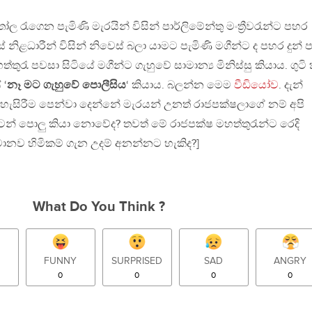
ෝල රැගෙන පැමිණි මැරයින් විසින් පාර්ලිමේන්තු මංත්‍රීවරැන්ට පහර
 නිළධාරීන් විසින් නිවෙස් බලා යාමට පැමිණි මගීන්ට ද පහර දුන් ප
තුරැ පවසා සිටියේ මගීන්ට ගැහුවේ සාමාන්‍ය මිනිස්සු කියාය. ගුටි
 ‘
නෑ මට ගැහුවේ පොලීසිය
‘ කියාය. බලන්න මෙම
වීඩියෝව
. දැන්
හැසිරීම පෙන්වා දෙන්නේ මැරයන් උනත් රාජපක්ෂලාගේ නම් අපි
ටන් පොලු කියා නොවේද? තවත් මේ රාජපක්ෂ මහත්තුරැන්ට රෙදි
මානව හිමිකම් ගැන උදම් අනන්නට හැකිද?]
What Do You Think ?
FUNNY
SURPRISED
SAD
ANGRY
0
0
0
0