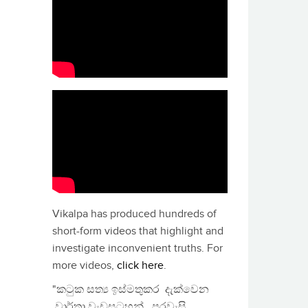
Vikalpa has produced hundreds of
short-form videos that highlight and
investigate inconvenient truths. For
more videos,
click here
.
"කටුක සත්‍ය ඉස්මතුකර දැක්වෙන
වාර්තා වැඩසටහන්, පුරවැසි