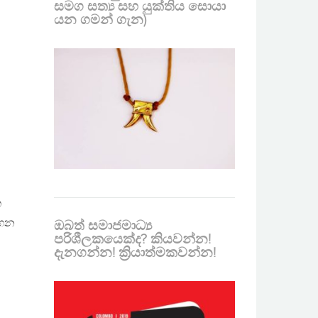
සමග සත්‍ය සහ යුක්තිය සොයා
යන ගමන් ගැන)
ක
ගෙන
ඔබත් සමාජමාධ්‍ය
පරිශීලකයෙක්ද? කියවන්න!
දැනගන්න! ක්‍රියාත්මකවන්න!