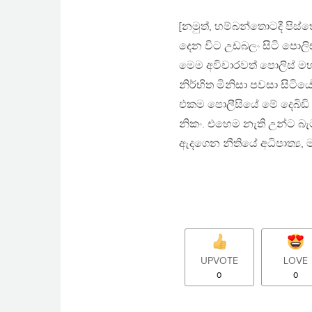
[නමුත්, හම්බන්තොටදී පිස්ත
දෙන විට උඩබලං සිටි පොලිස්
මෙම අවිචාරවත් පොලිස් මහත්
නිර්භිත මිනිසා පවසා සිටියේ
එකම පොලීසියේ මේ දෙබිඩි 
නිකං. එහෙම නැති උන්ට බැ
ඇදගෙන නීතියේ අධිපාත්‍ය, 
UPVOTE
LOVE
0
0