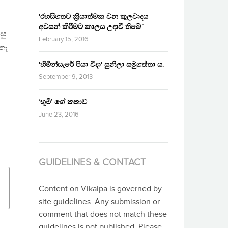
‘රහසිගතව ක්‍රියාත්මක වන කුලවාදය
අවසන් කිරීමට කාලය උදාවී තිබේ.’
සු
February 15, 2016
 කෑ
‘හිමින්සැරේ පියා විදා‘ සුනිලා සමුගත්තා ය.
September 9, 2013
‘භූමි’ ගේ කතාව
June 23, 2016
GUIDELINES & CONTACT
Content on Vikalpa is governed by
site guidelines. Any submission or
comment that does not match these
guidelines is not published. Please