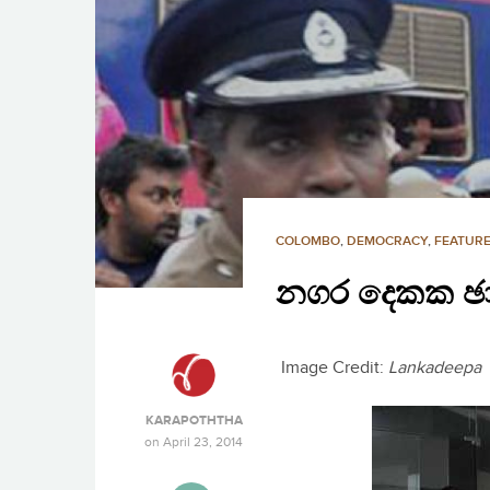
COLOMBO
,
DEMOCRACY
,
FEATURE
නගර දෙකක ඡා
Image Credit:
Lankadeepa
KARAPOTHTHA
on
April 23, 2014