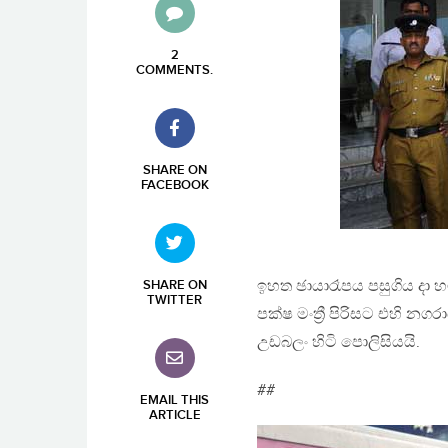
2
COMMENTS
.
SHARE ON
FACEBOOK
ඉහත ඡායාරෑපය පසුගිය දා
SHARE ON
TWITTER
පක්ෂ මංත්‍රී පිරිසට එහි 
උඩබලං හිටි පොලිසියයි.
##
EMAIL THIS
ARTICLE