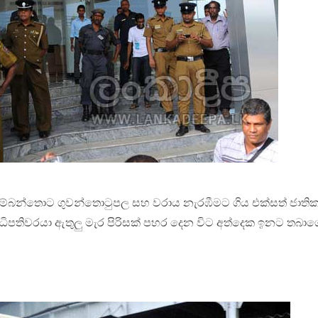
 හම්බන්තොට ගුවන්තොටුපල සහ වරාය නැරඹීමට ගිය එක්සත් ජාති
නගරාධිපතිවරයා ඇතුලු මැර පිරිසක් පහර දෙන විට අත්දෙක ඉනට තබා