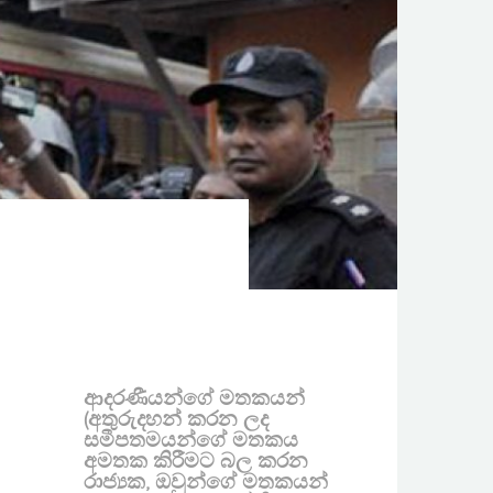
ආදරණීයන්ගේ මතකයන්
(අතුරුදහන් කරන ලද
සමීපතමයන්ගේ මතකය
අමතක කිරීමට බල කරන
රාජ්‍යක, ඔවුන්ගේ මතකයන්