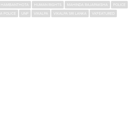
HAMBANTHOTA
HUMAN RIGHTS
MAHINDA RAJAPAKSHA
POLICE
KA POLICE
UNP
VIKALPA
VIKALPA SRI LANKA
VKFEATURED