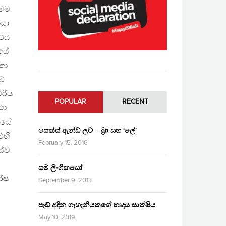
ෙම
ායා
ෑපය
යේ
ො
ඹ
ම්රිය
POPULAR
RECENT
ථා
යේ
සෙක්ස් ඇන්ඩ් ලව් – බ්‍රා සහ ‘ලේ’
 එහි
February 15, 2016
ේව
සම ලිංගිකයෝ
රිස
September 9, 2013
පෑඩ් අඳින ගැහැනියකගේ හෘදය සාක්ෂිය
May 10, 2019