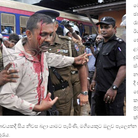
ම
ඡ
ර
ඊ
ක
ළ
දු
ස්
න
දී
ස
ක
පි
ක්
ාවයකදී සිය නිවස බලා යාමට පැමිණි, මගියෙකුට ඔලුව පැලෙන්න
ුරැය.