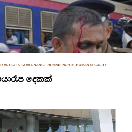
D ARTICLES
,
GOVERNANCE
,
HUMAN RIGHTS
,
HUMAN SECURITY
යාරෑප දෙකක්