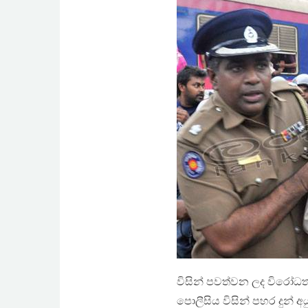
විසින් පවත්වන ලද විරෝධත
පොලීසිය විසින් පහර දුන් අය