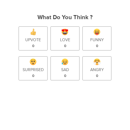
What Do You Think ?
UPVOTE
LOVE
FUNNY
0
0
0
SURPRISED
SAD
ANGRY
0
0
0