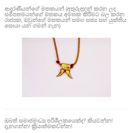
ආදරණීයන්ගේ මතකයන් (අතුරුදහන් කරන ලද
සමීපතමයන්ගේ මතකය අමතක කිරීමට බල කරන
රාජ්‍යක, ඔවුන්ගේ මතකයන් සමග සත්‍ය සහ යුක්තිය
සොයා යන ගමන් ගැන)
ඔබත් සමාජමාධ්‍ය පරිශීලකයෙක්ද? කියවන්න!
දැනගන්න! ක්‍රියාත්මකවන්න!