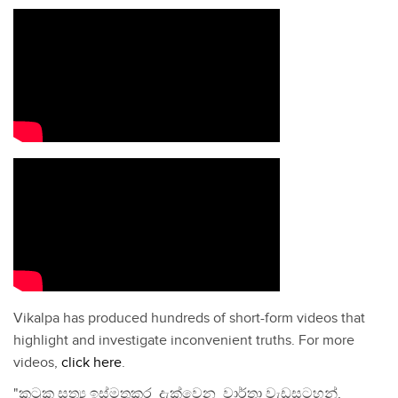
Vikalpa has produced hundreds of short-form videos that
highlight and investigate inconvenient truths. For more
videos,
click here
.
"කටුක සත්‍ය ඉස්මතුකර දැක්වෙන වාර්තා වැඩසටහන්,