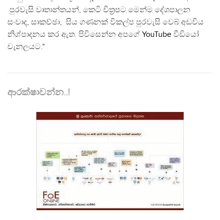
පුරවැසි වෘතාන්තයන්, කෙටි චිත්‍රපට මෙන්ම දේශපාලන
සංවාද, සාකච්ඡා, සිය ගණනක් විකල්ප පුරවැසි වෙබ් අඩවිය
නිශ්පාදනය කර ඇත. පිවිසෙන්න අපගේ
YouTube
වීඩියෝ
චැනලයට."
ආරක්ෂාවන්න..!