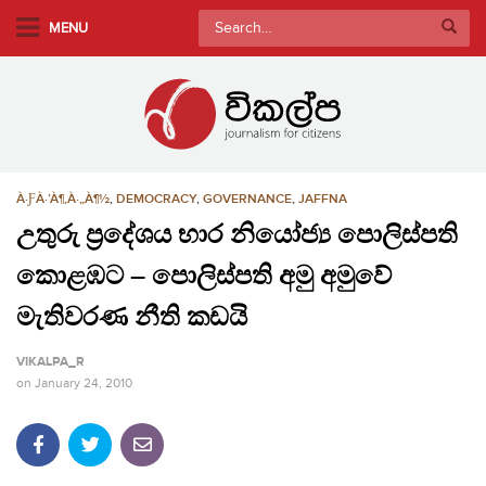
S
Search
MENU
k
for:
i
p
t
o
m
À·ƑÀ·’À¶‚À·„À¶½
,
DEMOCRACY
,
GOVERNANCE
,
JAFFNA
a
i
උතුරු ප්‍රදේශය භාර නියෝජ්‍ය පොලිස්පති
n
කොළඹට – පොලිස්පති අමු අමුවේ
c
o
මැතිවරණ නීති කඩයි
n
VIKALPA_R
t
on
January 24, 2010
e
n
t