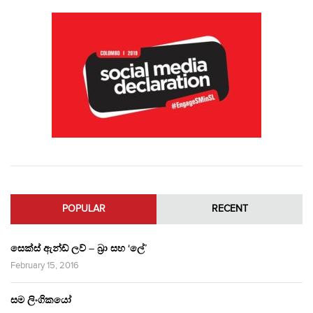
POPULAR
RECENT
සෙක්ස් ඇන්ඩ් ලව් – බ්‍රා සහ ‘ලේ’
February 15, 2016
සම ලිංගිකයෝ