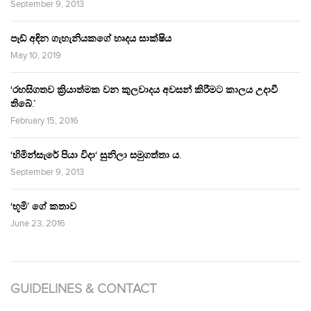
September 9, 2013
පෑඩ් අඳින ගැහැනියකගේ හෘදය සාක්ෂිය
May 10, 2019
‘රහසිගතව ක්‍රියාත්මක වන කුලවාදය අවසන් කිරීමට කාලය උදාවී
තිබේ.’
February 15, 2016
‘හිමින්සැරේ පියා විදා‘ සුනිලා සමුගත්තා ය.
September 9, 2013
‘භූමි’ ගේ කතාව
June 23, 2016
GUIDELINES & CONTACT