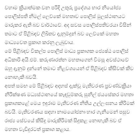
වහාම ක්‍රියාත්මක වන පරිදි උතුරු ප්‍රදේශය භාර නියෝජ්‍ය
පොලිස්පති නිමල් ලෙව්කේ මහතාව පොලිස් මුලස්ථානයට
මාරුකර ඇති බව වාර්ථාවේ. අද සවස පොලිස්පතිවරයා විසින්
තමාට ඒ පිළිබඳව ලිඛිතව දැනුම්දුන් බව ලෙව්කේ මහතා
මාධ්‍යවෙත ප්‍රකාශ කරනු ලැබුවාය.
මේ පිළිබඳව විකල්ප පොලිස් මාධ්‍ය ප්‍රකාශක ජ්‍යෙෂ්ඨ පොලිස්
අධිකාරි අයි.එම්. කරුණාරත්න මහතාගෙන් විමසූ අවස්ථාවේ
ඔහු දැනුම් දුන්නේ තමාට නිළවශයෙන් ඒ පිළිබදව කිසිවක් කිව
නොහැකි බවයි.
අපත් සමඟ මේ පිළිබඳව අදහස් දැක්වූ මැතිවරණ ප්‍රචණ්ඩක්‍රියා
නිරීක්ෂණ මධ්‍යස්ථානයේ කැඳවුම්කරු සුනිල් ජයසේකර මහතා
ප්‍රකාශකළේ මෙය ඉඳුරාම මැතිවරණ නිතිය උල්ලංඝනය කිරීමක්
බවයි. මැතිවරණය සඳහා නාමයෝජනා භාර ගැනීමෙන් පසුව
රාජ්‍ය සේවයේ කිසිදු මාරුකිරීමක් සිදුකළ නොහැකි බව ඒ
මහතා වැඩිදුරටත් ප්‍රකාශ කළාය.