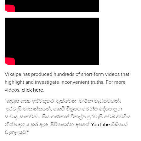
Vikalpa has produced hundreds of short-form videos that
highlight and investigate inconvenient truths. For more
videos,
click here
.
"කටුක සත්‍ය ඉස්මතුකර දැක්වෙන වාර්තා වැඩසටහන්,
පුරවැසි වෘතාන්තයන්, කෙටි චිත්‍රපට මෙන්ම දේශපාලන
සංවාද, සාකච්ඡා, සිය ගණනක් විකල්ප පුරවැසි වෙබ් අඩවිය
නිශ්පාදනය කර ඇත. පිවිසෙන්න අපගේ
YouTube
වීඩියෝ
චැනලයට."