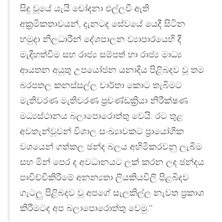
සිදු වූයේ යැයි චෝදනා එල්ලවී ඇති
අක්‍රමිකතාවයන්, දැනටද සේවයේ යෙදී සිටින
හමුදා නිලධාරීන් දේශපාලන ව්‍යාපාරයෙහි දී
මැදිහත්වීම සහ රාජ්‍ය සම්පත් හා රාජ්‍ය මාධ්‍ය
ආයතන අයුතු උපයෝජන යනාදිය පිළිබදව වූ තම
බරපතල කනස්සල්ල වාර්තා කොට තැබීමට
මැතිවරණ මැතිවරණ ප්‍රචණ්ඩක්‍රියා නිරීක්ෂණ
මධ්‍යස්ථානය බලාපොරොත්තු වෙයි. රට තුළ
අවතැන්වූවන් විශාල සංඛ්‍යාවකට ප්‍රායෝගික
වශයෙන් ගත්කල ඡන්ද බලය අහිමිකරවනු ලැබීම
සහ මින් පෙර ද අවධානයට ලක් කරන ලද ඡන්දය
පාවිච්චිකිරීමේ අනන්‍යතා ලියකියවිලි පිළබිදව
ගැටලු පිළිබදව වූ අපගේ සැලකිල්ල නැවත ප්‍රකාශ
කිරීමටද අප බලාපොරොත්තු වෙමු.’’