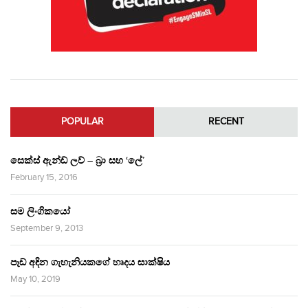
POPULAR
RECENT
සෙක්ස් ඇන්ඩ් ලව් – බ්‍රා සහ ‘ලේ’
February 15, 2016
සම ලිංගිකයෝ
September 9, 2013
පෑඩ් අඳින ගැහැනියකගේ හෘදය සාක්ෂිය
May 10, 2019