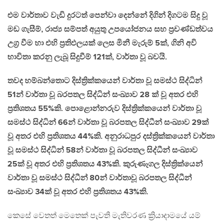
එම වාර්තාව වැඩි දුරටත් පෙන්වා දෙන්නේ දිගින් දිගටම සිදු වූ
මඩ ගැසීම්, රාජ්‍ය සම්පත් අයුතු උපයෝජනය සහ ප්‍රචණ්ඩත්වය
උග්‍ර වීම හා එහි ප්‍රතිඵලයක් ලෙස මිනී මැරුම් 5ක්, ගිනි අවි
භාවිතා කරනු ලැබූ සිදුවීම් 121ක්, වාර්තා වූ බවයි.
තවද හම්බන්තොට දිස්ත්‍රික්කයෙන් වාර්තා වූ සමස්ථ සිද්ධින්
51න් වාර්තා වූ බරපතල සිද්ධින් සංඛ්‍යාව 28 ක් වූ අතර එහි
ප්‍රතිශතය 55%කි. පොළොන්නරුව දිස්ත්‍රික්කයෙන් වාර්තා වූ
සමස්ථ සිද්ධින් 66න් වාර්තා වූ බරපතල සිද්ධීන් සංඛ්‍යාව 29ක්
වූ අතර එහි ප්‍රතිශතය 44%කි. අනුරාධපුර දස්ත්‍රික්කයෙන් වාර්තා
වූ සමස්ථ සිද්ධින් 58න් වාර්තා වූ බරපතල සිද්ධීන් සංඛ්‍යාව
25ක් වූ අතර එහි ප්‍රතිශතය 43%කි. කුරුණෑගල දිස්ත්‍රික්යෙන්
වාර්තා වූ සමස්ථ සිද්ධීන් 80න් වාර්තාවූ බරපතල සිද්ධීන්
සංඛ්‍යාව 34ක් වූ අතර එහි ප්‍රතිශතය 43%කි.
කෙසේ වෙතත් මෙතෙක් පැවති මැතිවරණ ක්‍රියාදාමයේ යම්