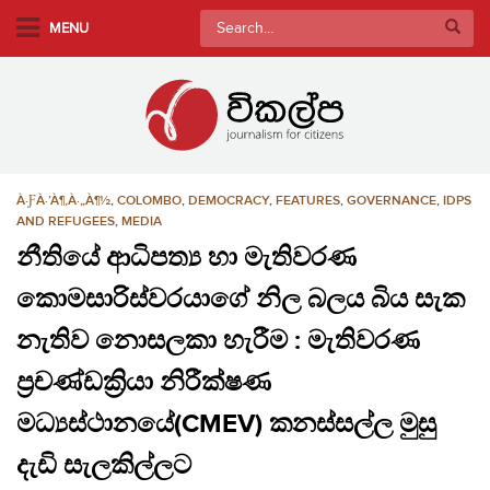
S
Search
MENU
k
for:
i
p
t
o
m
À·ƑÀ·’À¶‚À·„À¶½
,
COLOMBO
,
DEMOCRACY
,
FEATURES
,
GOVERNANCE
,
IDPS
a
AND REFUGEES
,
MEDIA
i
නීතියේ ආධිපත්‍ය හා මැතිවරණ
n
c
කොමසාරිස්වරයාගේ නිල බලය බිය සැක
o
නැතිව නොසලකා හැරීම : මැතිවරණ
n
t
ප්‍රචණ්ඩක්‍රියා නිරීක්ෂණ
e
මධ්‍යස්ථානයේ(CMEV) කනස්සල්ල මුසු
n
t
දැඩි සැලකිල්ලට