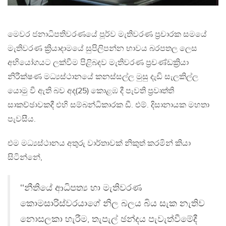
මෙවර ජනාධිපතිවරණයේ පූර්ව මැතිවරණ ප්‍රචාරක සමයේ
මැතිවරණ ක්‍රියාදාමයේ සුපිලිපන්න භාවය බරපතල ලෙස
අභියෝගයට ලක්වීම පිළිබදව මැතිවරණ ප්‍රචණ්ඩක්‍රියා
නිරීක්ෂණ මධ්‍යස්ථානයේ කනස්සල්ල මුසු දැඩි සැලකිල්ල
යොමු වී ඇති බව අද(25) කොළඹ දී පැවති ප්‍රවෘත්ති
සාකච්ඡාවකදී එහි සම්බන්ධිකාරක ඩී. එම්. දිසානායක මහතා
පැවසීය.
එම මධ්‍යස්ථානය අතුරු වාර්තාවක් නිකුත් කරමින් කියා
සිටින්නේ,
‛‛නීතියේ ආධිපත්‍ය හා මැතිවරණ
කොමසාරිස්වරයාගේ නිල බලය බිය සැක නැතිව
නොසලකා හැරීම, තැපැල් ඡන්දය පැවැත්වීමේදී