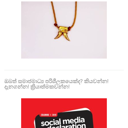
ඔබත් සමාජමාධ්‍ය පරිශීලකයෙක්ද? කියවන්න!
දැනගන්න! ක්‍රියාත්මකවන්න!