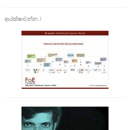
ආරක්ෂාවන්න..!