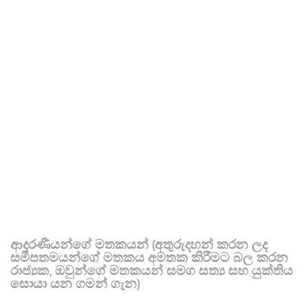
ආදරණීයන්ගේ මතකයන් (අතුරුදහන් කරන ලද
සමීපතමයන්ගේ මතකය අමතක කිරීමට බල කරන
රාජ්‍යක, ඔවුන්ගේ මතකයන් සමග සත්‍ය සහ යුක්තිය
සොයා යන ගමන් ගැන)