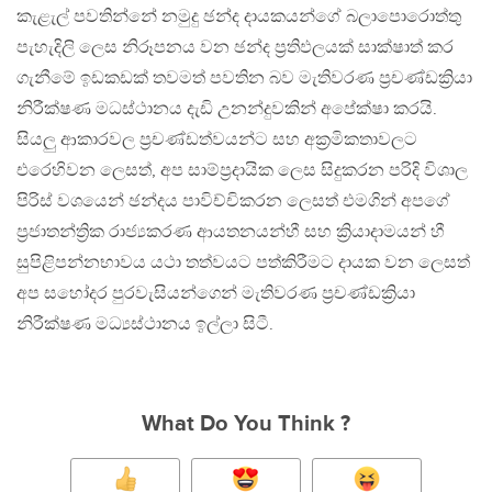
කැළැල් පවතින්නේ නමුදු ඡන්ද දායකයන්ගේ බලාපොරොත්තු
පැහැදිලි ලෙස නිරූපනය වන ඡන්ද ප්‍රතිඵලයක් සාක්ෂාත් කර
ගැනීමේ ඉඩකඩක් තවමත් පවතින බව මැතිවරණ ප්‍රචණ්ඩක්‍රියා
නිරීක්ෂණ මධස්ථානය දැඩි උනන්දුවකින් අපේක්ෂා කරයි.
සියලු ආකාරවල ප්‍රචණ්ඩත්වයන්ට සහ අක්‍රමිකතාවලට
එරෙහිවන ලෙසත්, අප සාම්ප්‍රදායික ලෙස සිදුකරන පරිදි විශාල
පිරිස් වශයෙන් ඡන්දය පාවිච්චිකරන ලෙසත් එමගින් අපගේ
ප්‍රජාතන්ත්‍රික රාජ්‍යකරණ ආයතනයන්හී සහ ක්‍රියාදාමයන් හී
සුපිළිපන්නභාවය යථා තත්වයට පත්කිරීමට දායක වන ලෙසත්
අප සහෝදර පුරවැසියන්ගෙන් මැතිවරණ ප්‍රචණ්ඩක්‍රියා
නිරීක්ෂණ මධ්‍යස්ථානය ඉල්ලා සිටී.
What Do You Think ?