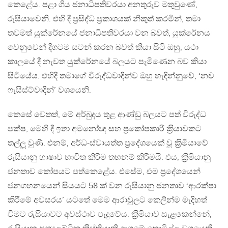
කෙළේය. පළා ගිය ජනාධිපතිවරයා අනතුරුව මතුවුණේ,
රුසියාවෙනි. එහි දී ප‍්‍රසිද්ධ ප‍්‍රකාශයක් නිකුත් කරමින්, තමා
තවමත් යුක්රේනයේ ජනාධිපතිවරයා වන බවත්, යුක්රේනය
වෙනුවෙන් දිගටම සටන් කරන බවත් කියා සිටි ඔහු, යථා
කාලයේ දී නැවත යුක්රේනයේ බලයට පැමිණෙන බව කියා
සිටියේය. එහිදී තමාගේ විරුද්ධවාදීන්ව ඔහු හැඳින්නුවේ, ‘නව
ෆැසිස්ට්වාදීන්’ වශයෙනි.
කෙසේ වෙතත්, මේ අර්බුදය තුළ ආණ්ඩු බලයට පත් විරුද්ධ
පක්ෂ, මෙහි දී ඉතා අමනෝඥ සහ ප‍්‍රකෝපකාරී ක‍්‍රියාවකට
තල්ලූ වුණි. එනම්, අර්ධ-ස්වායත්ත ප‍්‍රදේශයෙක් වූ ක‍්‍රිමියාවේ
රුසියානු භාෂාව භාවිත කිරීම තහනම් කිරීමයි. එය, ක‍්‍රිමියානු
ජනතාව කෝපයට පත්කෙළේය. එසේම, එම ප‍්‍රදේශයෙන්
ජනගහනයෙන් සියයට 58 ක් වන රුසියානු ජනතාව ‘ආරක්ෂා
කිරීමේ අවසරය’ යටතේ මෙම ආරාවුලට කෙලින්ම මැදිහත්
වීමට රුසියාවට අවස්ථාව පෑදුවේය. ක‍්‍රිමියාව සැළකෙන්නේ,