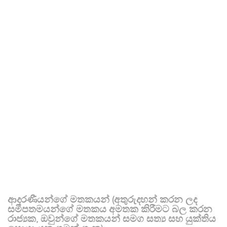
ආදරණීයන්ගේ මතකයන් (අතුරුදහන් කරන ලද
සමීපතමයන්ගේ මතකය අමතක කිරීමට බල කරන
රාජ්‍යක, ඔවුන්ගේ මතකයන් සමග සත්‍ය සහ යුක්තිය