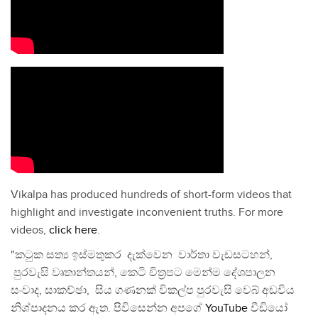
Vikalpa has produced hundreds of short-form videos that
highlight and investigate inconvenient truths. For more
videos,
click here
.
"කටුක සත්‍ය ඉස්මතුකර දැක්වෙන වාර්තා වැඩසටහන්,
පුරවැසි වෘතාන්තයන්, කෙටි චිත්‍රපට මෙන්ම දේශපාලන
සංවාද, සාකච්ඡා, සිය ගණනක් විකල්ප පුරවැසි වෙබ් අඩවිය
නිශ්පාදනය කර ඇත. පිවිසෙන්න අපගේ
YouTube
වීඩියෝ