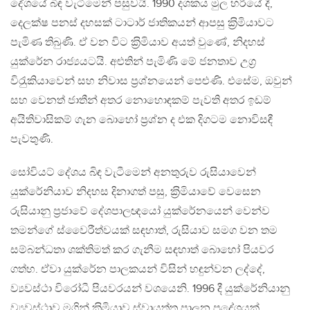
දේශයේ බිඳ වැටීමෙන් පසුවයි. 1990 දශකය මුල හරියේ දී,
දෙලක්ෂ පනස් දහසක් ටාටාර් ජාතිකයන් ආපසු ක‍්‍රිමියාවට
පැමිණ තිබුණි. ඒ වන විට ක‍්‍රිමියාව අයත් වුණේ, නිදහස්
යුක්රේන රාජ්‍යයටයි. අළුතින් පැමිණි මේ ජනතාව උග‍්‍ර
විරැුකියාවෙන් සහ නිවාස ප‍්‍රශ්නයෙන් පෙළුණි. එසේම, ඔවුන්
සහ වෙනත් ජාතීන් අතර නොහොඳකම් පැවති අතර ඉඩම්
අයිතිවාසිකම් ගැන බොහෝ ප‍්‍රශ්න ද එක දිගටම නොවිසඳී
පැවතුණි.
සෝවියට් දේශය බිඳ වැටීමෙන් අනතුරුව රුසියාවෙන්
යුක්රේනියාව නිදහස දිනාගත් පසු, ක‍්‍රිමියාවේ වෙසෙන
රුසියානු ප‍්‍රජාවේ දේශපාලඥයෝ යුක්රේනයෙන් වෙන්ව
තමන්ගේ ස්වෛරීත්වයක් සඳහාත්, රුසියාව සමග වන තම
සම්බන්ධතා ශක්තිමත් කර ගැනීම සඳහාත් බොහෝ පියවර
ගත්හ. ඒවා යුක්රේන පාලකයන් විසින් හඳුන්වන ලද්දේ,
ව්‍යවස්ථා විරෝධී පියවරයන් වශයෙනි. 1996 දී යුක්රේනියානු
ව්‍යවස්ථාව මගින් ක‍්‍රිමියාව ස්වායත්ත පාලන ප‍්‍රදේශයක්