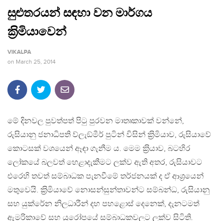
සුළුතරයන් සඳහා වන මාර්ගය
ක‍්‍රිමියාවෙන්
VIKALPA
on
March 25, 2014
මේ දිනවල පුවත්පත් පිටු පුරවන මාතෘකාවක් වන්නේ,
රුසියානු ජනාධිපති ව්ලැඞ්මීර් පුටින් විසින් ක‍්‍රිමියාව, රුසියාවේ
කොටසක් වශයෙන් ඈඳා ගැනීම ය. මෙම ක‍්‍රියාව, බටහිර
ලෝකයේ බලවත් හෙළාදැකීමට ලක්ව ඇති අතර, රුසියාවට
එරෙහි තවත් සම්බාධක පැනවීමේ තර්ජනයක් ද ඒ ආශ‍්‍රයෙන්
මතුවෙයි. ක‍්‍රිමියාවේ නොසන්සුන්තාවන්ට සම්බන්ධ, රුසියානු
සහ යුක්රේන නිලධාරීන් දහ පහළොස් දෙනෙක්, දැනටමත්
ඇමරිකාවේ සහ යුරෝපයේ සම්බාධකවලට ලක්ව සිටිති.