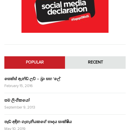
POPULAR
RECENT
සෙක්ස් ඇන්ඩ් ලව් – බ්‍රා සහ ‘ලේ’
February 15, 2016
සම ලිංගිකයෝ
September 9, 2013
පෑඩ් අඳින ගැහැනියකගේ හෘදය සාක්ෂිය
May 10, 2019