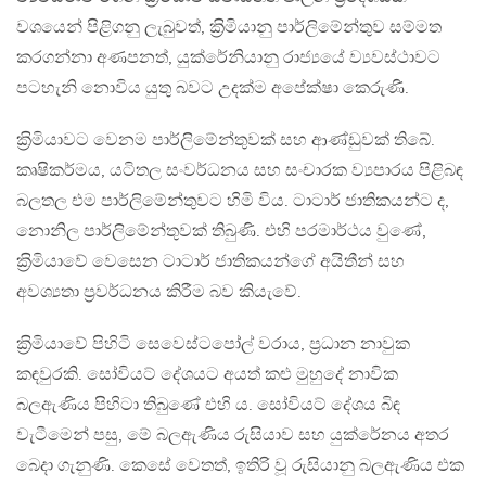
වශයෙන් පිළිගනු ලැබුවත්, ක‍්‍රිමියානු පාර්ලිමේන්තුව සම්මත
කරගන්නා අණපනත්, යුක්රේනියානු රාජ්‍යයේ ව්‍යවස්ථාවට
පටහැනි නොවිය යුතු බවට උදක්ම අපේක්ෂා කෙරුණි.
ක‍්‍රිමියාවට වෙනම පාර්ලිමේන්තුවක් සහ ආණ්ඩුවක් තිබේ.
කෘෂිකර්මය, යටිතල සංවර්ධනය සහ සංචාරක ව්‍යපාරය පිළිබඳ
බලතල එම පාර්ලිමේන්තුවට හිමි විය. ටාටාර් ජාතිකයන්ට ද,
නොනිල පාර්ලිමේන්තුවක් තිබුණි. එහි පරමාර්ථය වුණේ,
ක‍්‍රිමියාවේ වෙසෙන ටාටාර් ජාතිකයන්ගේ අයිතීන් සහ
අවශ්‍යතා ප‍්‍රවර්ධනය කිරීම බව කියැවේ.
ක‍්‍රිමියාවේ පිහිටි සෙවෙස්ටපෝල් වරාය, ප‍්‍රධාන නාවුක
කඳවුරකි. සෝවියට් දේශයට අයත් කළු මුහුදේ නාවික
බලඇණිය පිහිටා තිබුණේ එහි ය. සෝවියට් දේශය බිඳ
වැටීමෙන් පසු, මේ බලඇණිය රුසියාව සහ යුක්රේනය අතර
බෙදා ගැනුණි. කෙසේ වෙතත්, ඉතිරි වූ රුසියානු බලඇණිය එක