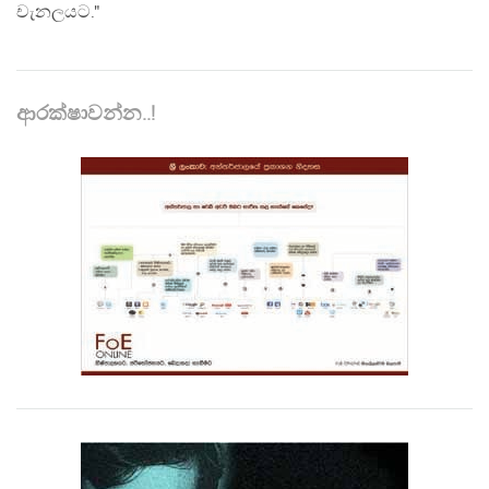
චැනලයට."
ආරක්ෂාවන්න..!