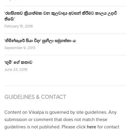
‘රහසිගතව ක්‍රියාත්මක වන කුලවාදය අවසන් කිරීමට කාලය උදාවී
තිබේ.’
February 15, 2016
‘හිමින්සැරේ පියා විදා‘ සුනිලා සමුගත්තා ය.
September 9, 2013
‘භූමි’ ගේ කතාව
June 23, 2016
GUIDELINES & CONTACT
Content on Vikalpa is governed by site guidelines. Any
submission or comment that does not match these
guidelines is not published. Please click
here
for contact