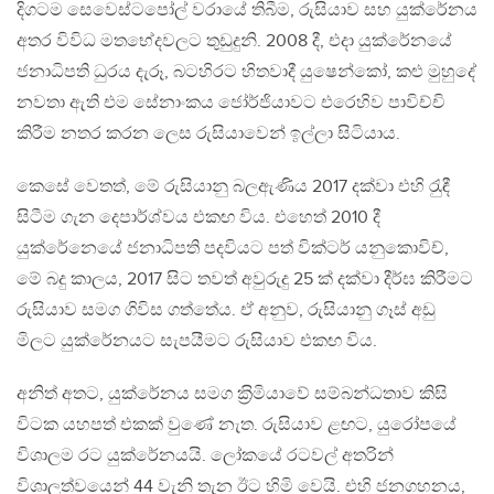
දිගටම සෙවෙස්ටපෝල් වරායේ තිබීම, රුසියාව සහ යුක්රේනය
අතර විවිධ මතභේදවලට තුඩුදුනි. 2008 දී, එදා යුක්රේනයේ
ජනාධිපති ධුරය දැරූ, බටහිරට හිතවාදී යුෂෙන්කෝ, කළු මුහුදේ
නවතා ඇති එම සේනාංකය ජෝර්ජියාවට එරෙහිව පාවිච්චි
කිරීම නතර කරන ලෙස රුසියාවෙන් ඉල්ලා සිටියාය.
කෙසේ වෙතත්, මේ රුසියානු බලඇණිය 2017 දක්වා එහි රැුඳී
සිටීම ගැන දෙපාර්ශ්වය එකඟ විය. එහෙත් 2010 දී
යුක්රේනෙයේ ජනාධිපති පදවියට පත් වික්ටර් යනුකොවිච්,
මේ බදු කාලය, 2017 සිට තවත් අවුරුදු 25 ක් දක්වා දීර්ඝ කිරීමට
රුසියාව සමග ගිවිස ගත්තේය. ඒ අනුව, රුසියානු ගෑස් අඩු
මිලට යුක්රේනයට සැපයීමට රුසියාව එකඟ විය.
අනිත් අතට, යුක්රේනය සමග ක‍්‍රිමියාවේ සම්බන්ධතාව කිසි
විටක යහපත් එකක් වුණේ නැත. රුසියාව ළඟට, යුරෝපයේ
විශාලම රට යුක්රේනයයි. ලෝකයේ රටවල් අතරින්
විශාලත්වයෙන් 44 වැනි තැන ඊට හිමි වෙයි. එහි ජනගහනය,