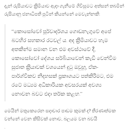
දැන් රුසියාවට ක‍්‍රිමියාව ඈඳා ගැනීමේ ගිවිසුමට අත්සන් තබමින්
රුසියානු ජනාධිපති පුටින් කියන්නේ මෙවැන්නකි:
‘‘කොසෝවෝ පූර්වාදර්ශය ගොඩනැගුවේ අපේ
බටහිර සහකාර රටවල් ය. අද ක‍්‍රිමියාවට හැම
අතකින්ම සමාන වන එම අවස්ථාවේ දී,
කොසෝවෝ දේශය සර්බියාවෙන් කැඞී වෙන්වීම
සුජාත ක‍්‍රියාවක් වශයෙන් දුටු ඔවුහූ, ඒක-
පාර්ශ්විකව නිදහසක් ප‍්‍රකාශයට පත්කිරීමට, එම
රටේ මධ්‍යම අධිකාරියක අවසරයක් අවශ්‍ය
නොවන බවට එදා තර්ක කළහ.’’
මෙයින් මතුකෙරෙන සදාචාර පාඩම කුමක් ද? තීරණාත්මක
වන්නේ වෙන කිසිවක් නොව, බලයම වන බවයි
.