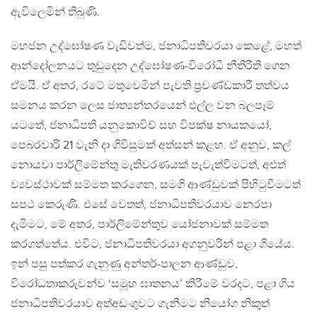
ඇවිලෙමින් තිබුණි.
මහජන උද්ඝෝෂණ වැඩිවත්ම, ජනාධිපතිවරයා කෙළේ, මහත්
ආන්දෝලනයට තුඩුදෙන උද්ඝෝෂණ-විරෝධී නීතිරීති ගෙන
ඒමයි. ඒ අතර, රටේ මතුවෙමින් පැවති ප‍්‍රචණ්ඩකාරී තත්වය
සමනය කරන ලෙස ජාත්‍යන්තරයෙන් එල්ල වන බලපෑම්
යටතේ, ජනාධිපති යනුකොවිච් සහ විපක්ෂ නායකයෝ,
පෙබරවාරි 21 වැනි දා ගිවිසුමක් අත්සන් කළහ. ඒ අනුව, කල්
නොයවා පාර්ලිමේන්තු මැතිවරණයක් පැවැත්වීමටත්, අළුත්
ව්‍යවස්ථාවක් සම්මත කරගෙන, සමගි ආණ්ඩුවක් පිහිටුවීමටත්
සපථ කෙරුණි. එසේ වෙතත්, ජනාධිපතිවරයාව නෙරපා
දැමීමට, මේ අතර, පාර්ලිමේන්තුව යෝජනාවක් සම්මත
කරගත්තේය. එවිට, ජනාධිපතිවරයා අගනුවරින් පළා ගියේය.
ඉන් පසු පත්කර ගැනුණු අන්තර්-පාලන ආණ්ඩුව,
විරෝධතාකරුවන්ව ‘සමූහ ඝාතනය’ කිරීමේ වරදට, පළා ගිය
ජනාධිපතිවරයාව අත්අඩංගුවට ගැනීමට නියෝග නිකුත්