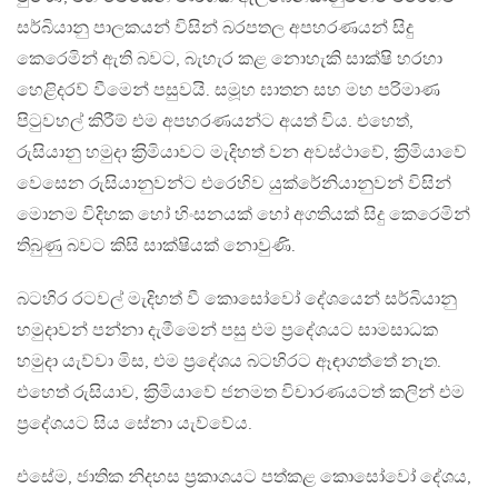
සර්බියානු පාලකයන් විසින් බරපතල අපහරණයන් සිදු
කෙරෙමින් ඇති බවට, බැහැර කළ නොහැකි සාක්ෂි හරහා
හෙළිදරව් වීමෙන් පසුවයි. සමූහ ඝාතන සහ මහ පරිමාණ
පිටුවහල් කිරීම් එම අපහරණයන්ට අයත් විය. එහෙත්,
රුසියානු හමුදා ක‍්‍රිමියාවට මැදිහත් වන අවස්ථාවේ, ක‍්‍රිමියාවේ
වෙසෙන රුසියානුවන්ට එරෙහිව යුක්රේනියානුවන් විසින්
මොනම විදිහක හෝ හිංසනයක් හෝ අගතියක් සිදු කෙරෙමින්
තිබුණු බවට කිසි සාක්ෂියක් නොවුණි.
බටහිර රටවල් මැදිහත් වී කොසෝවෝ දේශයෙන් සර්බියානු
හමුදාවන් පන්නා දැමීමෙන් පසු එම ප‍්‍රදේශයට සාමසාධක
හමුදා යැව්වා මිස, එම ප‍්‍රදේශය බටහිරට ඈඳාගත්තේ නැත.
එහෙත් රුසියාව, ක‍්‍රිමියාවේ ජනමත විචාරණයටත් කලින් එම
ප‍්‍රදේශයට සිය සේනා යැව්වේය.
එසේම, ජාතික නිදහස ප‍්‍රකාශයට පත්කළ කොසෝවෝ දේශය,