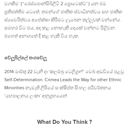
වගකීම’ (‘‘රෙස්පොන්සිබිලිටි 2 ප්‍රොටෙක්ට්’’) යන එම
ප‍්‍රතිපත්තිම යටතේ, තමන්ගේ ජාතික ස්වාධීනත්වය සහ ජාතික
ස්වෛරීත්වය අපේක්ෂා කිරීමට ලැබෙන තල්ලූවක් වන්නේය.
සමහර විට එය, අද කළ නොහැකි දෙයක් වන්නට පිළිවන.
එහෙත් අනාගතේ දී කළ හැකි විය හැක.
වේලූපිල්ලේ තංගවේලූ
2014 මාර්තු 22 වැනි දා ‘කලම්බු ටෙලිග‍්‍රාෆ්’ වෙබ් අඩවියේ පළවු
Self-Determination: Crimea Leads the Way for other Ethnic
Minorities නැමැති ලිපියේ සංක්ෂිප්ත සිංහල පරිවර්තනය
‘යහපාලනය ලංකා’ අනුග‍්‍රහයෙන්
What Do You Think ?