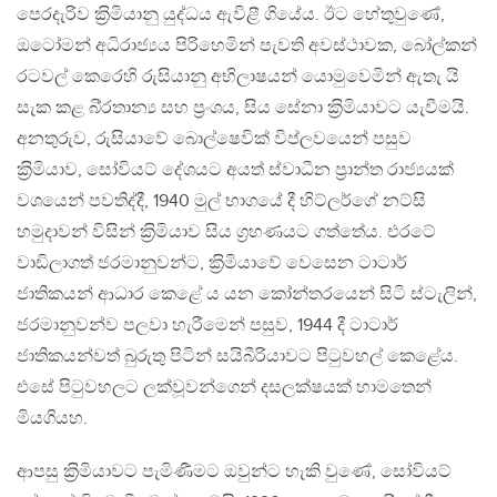
පෙරදැරිව ක‍්‍රිමියානු යුද්ධය ඇවිළී ගියේය. ඊට හේතුවුණේ,
ඔටෝමන් අධිරාජ්‍යය පිරිහෙමින් පැවති අවස්ථාවක, බෝල්කන්
රටවල් කෙරෙහි රුසියානු අභිලාෂයන් යොමුවෙමින් ඇතැ යි
සැක කළ බි‍්‍රතාන්‍ය සහ ප‍්‍රංශය, සිය සේනා ක‍්‍රිමියාවට යැවීමයි.
අනතුරුව, රුසියාවේ බොල්ෂෙවික් විප්ලවයෙන් පසුව
ක‍්‍රිමියාව, සෝවියට් දේශයට අයත් ස්වාධීන ප‍්‍රාන්ත රාජ්‍යයක්
වශයෙන් පවතිද්දී, 1940 මුල් භාගයේ දී හිට්ලර්ගේ නට්සි
හමුදාවන් විසින් ක‍්‍රිමියාව සිය ග‍්‍රහණයට ගත්තේය. එරටේ
වාඩිලාගත් ජරමානුවන්ට, ක‍්‍රිමියාවේ වෙසෙන ටාටාර්
ජාතිකයන් ආධාර කෙළේ ය යන කෝන්තරයෙන් සිටි ස්ටැලින්,
ජරමානුවන්ව පලවා හැරීමෙන් පසුව, 1944 දී ටාටාර්
ජාතිකයන්වත් බුරුතු පිටින් සයිබීරියාවට පිටුවහල් කෙළේය.
එසේ පිටුවහලට ලක්වූවන්ගෙන් දසලක්ෂයක් හාමතෙන්
මියගියහ.
ආපසු ක‍්‍රිමියාවට පැමිණීමට ඔවුන්ට හැකි වුණේ, සෝවියට්