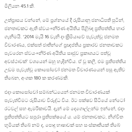
මිලියන 45.1 කි.
උත්ප‍්‍රාසය වන්නේ, මේ ප‍්‍රශ්නයේ දී රුසියානු ජනාධිපති පුටින්,
ජනතාවකට ඇති ස්වයං=නිර්ණ අයිතිය පිළිබඳ ප‍්‍රතිපත්තිය භාර
ගැනීමයි. ‘2014 මැයි 16 වැනි දා ක‍්‍රිමියාවේ පැවැත්වූ ජනමත
විචාරණය, එක්සත් ජාතීන්ගේ ප‍්‍රඥප්තිය ප‍්‍රකාරව ජනතාවකට
පැවරෙන ස්වයං=නිර්ණ අයිතිය සෘජුව ප‍්‍රකාශයට පත්වූ
අවස්ථාවක්’ වශයෙන් ඔහු හැඳින්වීය. ඒ වූ කලී, එම ප‍්‍රතිපත්තිය
උඩම පැවැත්වූ කොසෝවෝ ජනමත විචාරණයෙන් පසු ඇතිව
තිබෙන, අංශක 180 ක කරණමකි.
එදා කොසෝවෝ සම්බන්ධයෙන් ජනමත විචාරණයක්
පැවැත්වීමට රුසියාව විරුද්ධ විය. ඊට පක්ෂව සිටියේ නේටෝ
රටවල් සහ ඇමරිකාවයි. දැන් මේ දෙගොල්ලන්ම ඉන්නේ, එදා
ප‍්‍රතිපත්තියට සපුරා ප‍්‍රතිපක්ෂයේ ය. යම් ජනතාවකට, නිශ්චිත
භූමියක් තිබේ නම් ද, පොදු භාෂාවක් සහ සංස්කෘතියක් තිබේ