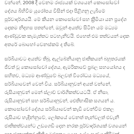
වන්නේ, 2008 දී වෙනම රාජ්‍යයක් වශයෙන් කොසෝවෝ
දේශය බිහිවීම යුරෝපය විසින් එදා පිළිගනු ලැබීමේ
පූර්වාදර්ශයයි. මේ කියන කොසෝවෝ සහ ක‍්‍රිමියා යන ප‍්‍රදේශ
දෙකම නිදහස පතන්නේ, ඔවුන් අයත්ව සිටින යම් මධ්‍යම
ආණ්ඩුවක කැමැත්තට පටහැනිවයි. එහෙත් එම තත්වයන් දෙක
අතරේ බොහෝ වෙනස්කම් ද තිබේ.
සර්බියාවට අයත්ව තිබූ, ඇල්බේනියානු ජාතිකයන් බහුතරයක්
ජීවත් වූ කොසෝවෝ දේශය, ඇමරිකාවේ ප‍්‍රබල සහයෝගය ද
සහිතව, මධ්‍යම ආණ්ඩුවේ බලවත් විරෝධය මධ්‍යයේ,
සර්බියාවෙන් වෙන් විය. සර්බියානුවන් අයත් වන්නේ,
රුසියානුවන් මෙන් ස්ලාව් වාර්ගිකත්වයටයි. ඒ නිසා,
රුසියානුවන් සහ සර්බියානුවන්, ඓතිහාසික සගයන් ය.
කොසෝවෝ දේශය සර්බියාවෙන් කැඞී වෙන්වීම එකල
රුසියාව හැඳින්නුවේ, ලෝකයේ වෙනත් තැන්වලත් එවැනි
ජාතිකත්වයන්ට උඩගෙඩි දෙන නරක පූර්වාදර්ශයක් වශයෙන්