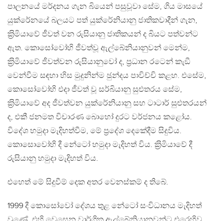
පාලනයේ මර්දනය ගැන බියෙන් පසුවූවා සේම, ගිය මාසයේ
යුක්රේනයේ බලයට පත් යුක්රේනියානු ජාතිකවාදීන් ගැන,
ක‍්‍රිමියාවේ ජීවත් වන රුසියානු ජාතිකයන් ද බියට පත්වන්ට
ඇත. කොසෝවෝහි ජීවත්වූ ඇල්බේනියානුවන් මෙන්ම,
ක‍්‍රිමියාවේ ජීවත්වන රුසියානුවෝ ද, ප‍්‍රධාන රටෙන් කැඞී
වෙන්වීම සඳහා හිස මුදුනින්ම ඡුන්දය පාවිච්චි කළහ. එසේම,
කොසෝවෝහි එදා ජීවත් වූ සර්බියානු සුළුතරය සේම,
ක‍්‍රිමියාවේ අද ජීවත්වන යුක්රේනියානු සහ ටාටාර් සුළුතරයන්
ද, එකී ජනමත විචාරණ බොහෝ දුරට වර්ජනය කළෝය.
විදේශ හමුදා මැදිහත්වීම, මේ ප‍්‍රදේශ දෙකේදීම සිදුවිය.
කොසොවෝහි දී නේටෝ හමුදා මැදිහත් විය. ක‍්‍රිමියාවේ දී
රුසියානු හමුදා මැදිහත් විය.
එහෙත් මේ සිදුවීම් දෙක අතර වෙනස්කම් ද තිබේ.
1999 දී කොසෝවෝ දේශය තුළ නේටෝ සංවිධානය මැදිහත්
වුණේ, එහි වෙසෙන වාර්ගික ඇල්බේනියානුවන්ට එරෙහිව