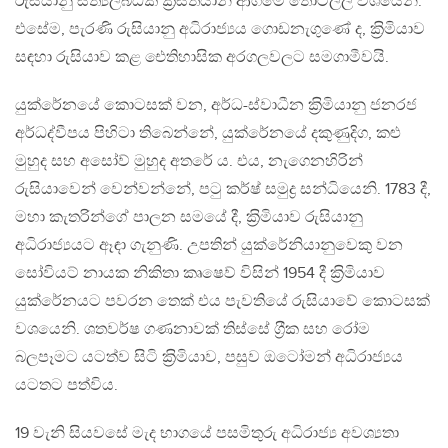
රුසියානු සත්‍යලබ්ධික ක‍්‍රිස්තියානි ආගමේ තොටිල්ල වශයෙනි.
එසේම, පැරණි රුසියානු අධිරාජ්‍යය ගොඩනැගුණේ ද, ක‍්‍රිමියාව
සඳහා රුසියාව කළ ඓතිහාසික අරගලවලට සමගාමීවයි.
යුක්රේනයේ කොටසක් වන, අර්ධ-ස්වාධීන ක‍්‍රිමියානු ජනරජ
අර්ධද්වීපය පිහිටා තිබෙන්නේ, යුක්රේනයේ දකුණුදිග, කළු
මුහුද සහ අසෝව් මුහුද අතරේ ය. එය, නැගෙනහිරින්
රුසියාවෙන් වෙන්වන්නේ, පටු කර්ෂ් සමුද්‍ර සන්ධියෙනි. 1783 දී,
මහා කැතරින්ගේ පාලන සමයේ දී, ක‍්‍රිමියාව රුසියානු
අධිරාජ්‍යයට ඈඳා ගැනුණි. උපතින් යුක්රේනියානුවෙකු වන
සෝවියට් නායක නිකිතා කෘෂෙව් විසින් 1954 දී ක‍්‍රිමියාව
යුක්රේනයට පවරන තෙක් එය පැවතියේ රුසියාවේ කොටසක්
වශයෙනි. ශතවර්ෂ ගණනාවක් තිස්සේ ග‍්‍රීක සහ රෝම
බලපෑමට යටත්ව සිටි ක‍්‍රිමියාව, පසුව ඔටෝමන් අධිරාජ්‍යය
යටතට පත්විය.
19 වැනි සියවසේ මැද භාගයේ පසමිතුරු අධිරාජ්‍ය අවශ්‍යතා