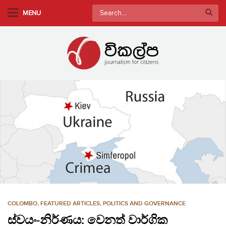
S
Search
MENU
k
for:
i
p
t
o
m
a
i
n
c
o
n
t
e
n
COLOMBO
,
FEATURED ARTICLES
,
POLITICS AND GOVERNANCE
t
ස්වයං-නිර්ණය: වෙනත් වාර්ගික