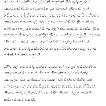
තමන්ගේම ජාතියේ ඇල්බේනියානුවන් සිටි අල්ලපු රටේ
කොටසක් බවට පත්වුණේ නැත. එහෙත්, ක‍්‍රිමියාව දැන්
රුසියාවට ඈඳී තිබේ. එසේම, කොසෝවෝ දේශය සිය නිදහස
ප‍්‍රකාශයට පත්කෙළේ, එම දේශය කෙරෙහි තිබූ ක‍්‍රියාන්විත
සර්බියානු බලය අවසන් වී අවුරුදු 9 කට පසුවයි. එසේම, දීර්ඝ
අන්තර්ජාතික රාජ්‍ය තාන්ත‍්‍රික ක‍්‍රියාවලියකින් ද පසුවයි. එහෙත්
ක‍්‍රිමියාව, යුක්රේනයෙන් වෙන් වීමට කැමැත්ත දුන්නේ,
රුසියානු හිතවාදී යුක්රේනියානු ජනාධිපතිවරයා පළා ගොස්
සති කිහිපයකට පසුවයි.
2010 ජුලි මාසයේ දී, එක්සත් ජාතීන්ගේ ඉහළම අධිකරණය,
කොසෝවෝ දේශයේ නිදහස නීත්‍යානුකූල බවට තීන්දු
කෙළේය. එය, රාජ්‍යයක් වශයෙන් එම එක්සත් ජාතීන්ගේ
මණ්ඩලයෙන් තවමත් පිළිනොගැනෙන්නේ, වෙන කිසිවක්
නිසා නොව, රුසියාව ඊට එරෙහිව නිෂේධ බලය පාවිච්චි
කරන නිසාම පමණි.