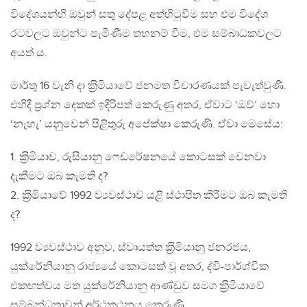
විදේශයන්හි ඔවුන් සතු දේපළ අත්හිටුවීම සහ එම විදේශ
රටවලට ඔවුන්ට පැමිණීම තහනම් වීම, එම සම්බාධකවලට
අයත් ය.
මාර්තු 16 වැනි දා ක‍්‍රිමියාවේ ජනමත විචාරණයක් පැවැත්වුණි.
එහිදී ප‍්‍රශ්න දෙකක් ඉදිරිපත් කෙරුණු අතර, ඒවාට ‘ඔව්’ හො
‘නැහැ’ යනුවෙන් පිළිතුරු අපේක්ෂා කෙරුණි. ඒවා මෙසේය:
1. ක‍්‍රිමියාව, රුසියානු ෆෙඩරේෂනයේ කොටසක් වෙනවා
දැකීමට ඔබ කැමති ද?
2. ක‍්‍රිමියාවේ 1992 ව්‍යවස්ථාව යළි ස්ථාපිත කිරීමට ඔබ කැමති
ද?
1992 ව්‍යවස්ථාව අනුව, ස්වායත්ත ක‍්‍රිමියානු ජනරජය,
යුක්රේනියානු රාජ්‍යයේ කොටසක් වූ අතර, ද්වි-පාර්ශ්වික
එකඟත්වය මත යුක්රේනියානු ආණ්ඩුව සමග ක‍්‍රිමියාවේ
සම්බන්ධතාවන් අර්ථකථනය කෙරුණි.