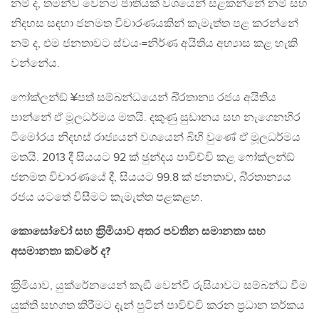
නම් ද, තමන්ව වෙනම ජාතියක් වශයෙන් සළකන්නේ නම් සහ
නිදහස සඳහා ජනමත විචාරණයකින් කැමැත්ත පළ කරන්නේ
නම් ද, එම ජනතාවට ස්වයං=නිර්ණ අයිතිය අභ්‍යාස කළ හැකි
වන්නේය.
ෆෝක්ලන්ඞ් ¥පත් සම්බන්ධයෙන් බි‍්‍රතාන්‍ය රජය අයිතිය
පාන්නේ ඒ මූලධර්මය මතයි. දකුණු සුඩානය සහ නැගෙනහිර
ටිමෝරය නිදහස් රාජ්‍යයන් වශයෙන් බිහි වුණේ ඒ මූලධර්මය
මතයි. 2013 දී සියයට 92 ක් ඡුන්දය පාවිච්චි කළ ෆෝක්ලන්ඞ්
ජනමත විචාරණයේ දී, සියයට 99.8 ක් ජනතාව, බි‍්‍රතාන්‍යය
රජය යටතේ විසීමට කැමැත්ත පළකළහ.
කොසෝවෝ සහ ක‍්‍රිමියාව අතර පවතින සමානතා සහ
අසමානතා කවරේ ද?
ක‍්‍රිමියාව, යුක්රේනයෙන් කැඞී වෙන්වී රුසියාවට සම්බන්ධ වීම
යුක්ති සහගත කිරීමට දැන් පුටින් පාවිච්චි කරන ප‍්‍රධාන තර්කය