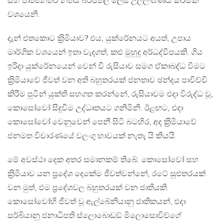
සහ ජාත්‍යන්තර නීතිය බරපතල ලෙස උල්ලංඝණය කිරිමක්
වශයෙනි.
දැන් එතකොට ක‍්‍රිමියාව? එය, යුක්රේනයට අයත්, උපාය
මාර්ගික වශයෙන් ඉතා වැදගත්, කළු මුහුදු අර්ධද්වීපයකි. ගිය
ඉරිදා යුක්රේනයෙන් වෙන් වී රුසියාව සමග ඒකාබද්ධ වීමට
ක‍්‍රිමියාවේ ජීවත් වන අති බහුතරයක් ජනතාව ඡන්දය පාවිච්චි
කිරීම පුටින් යුක්ති සහගත කරන්නේ, රුසියාවම එදා විරුද්ධ වූ,
කොසෝවෝ සිදුවීම උද්ධෘතයට ගනිමිනි. ඊළඟට, එදා
කොසෝවෝ වෙනුවෙන් පෙනී සිටි බටහිර, අද ක‍්‍රිමියාවේ
ජනමත විචාරණයේ වලංගු භාවයක් නැතැ යි කියයි.
මේ අවස්ථා දෙක අතර සමානකම් තිබේ. කොසෝවෝ සහ
ක‍්‍රිමියාව යන ප‍්‍රදේශ දෙකේම ජීවත්වන්නේ, රටේ සුළුතරයක්
වන මුත්, එම ප‍්‍රදේශවල බහුතරයක් වන ජාතියකි.
කොසෝවෝහි ජීවත් වූ ඇල්බේනියානු ජාතිකයන්, එදා
සර්බියානු ජනාධිපති ස්ලොබොඩඞ් මිලොසොවිච්ගේ