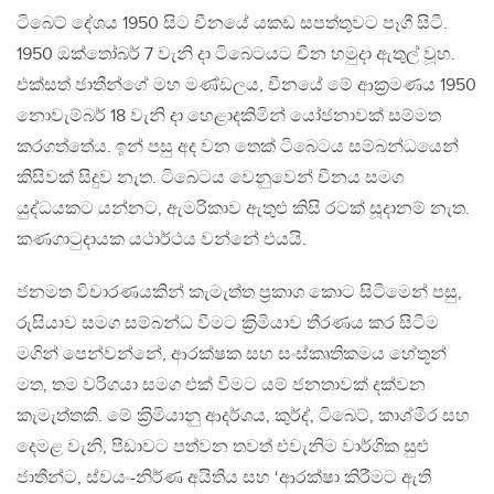
ටිබෙට් දේශය 1950 සිට චීනයේ යකඩ සපත්තුවට පෑගී සිටී.
1950 ඔක්තෝබර් 7 වැනි දා ටිබෙටයට චීන හමුදා ඇතුල් වූහ.
එක්සත් ජාතීන්ගේ මහ මණ්ඩලය, චීනයේ මේ ආක‍්‍රමණය 1950
නොවැම්බර් 18 වැනි දා හෙළාදකිමින් යෝජනාවක් සම්මත
කරගත්තේය. ඉන් පසු අද වන තෙක් ටිබෙටය සම්බන්ධයෙන්
කිසිවක් සිදුව නැත. ටිබෙටය වෙනුවෙන් චීනය සමග
යුද්ධයකට යන්නට, ඇමරිකාව ඇතුළු කිසි රටක් සූදානම් නැත.
කණගාටුදායක යථාර්ථය වන්නේ එයයි.
ජනමත විචාරණයකින් කැමැත්ත ප‍්‍රකාශ කොට සිටීමෙන් පසු,
රුසියාව සමග සම්බන්ධ වීමට ක‍්‍රිමියාව තීරණය කර සිටීම
මගින් පෙන්වන්නේ, ආරක්ෂක සහ සංස්කෘතිකමය හේතූන්
මත, තම වරිගයා සමග එක් වීමට යම් ජනතාවක් දක්වන
කැමැත්තකි. මේ ක‍්‍රිමියානු ආදර්ශය, කුර්ද්, ටිබෙට්, කාශ්මීර සහ
දෙමළ වැනි, පීඩාවට පත්වන තවත් එවැනිම වාර්ගික සුළු
ජාතීන්ට, ස්වයං-නිර්ණ අයිතිය සහ ‘ආරක්ෂා කිරීමට ඇති