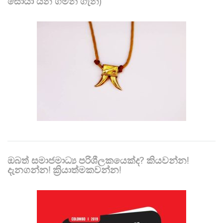
සොයා යන ගමන් ගැන)
ඔබත් සමාජමාධ්‍ය පරිශීලකයෙක්ද? කියවන්න!
දැනගන්න! ක්‍රියාත්මකවන්න!