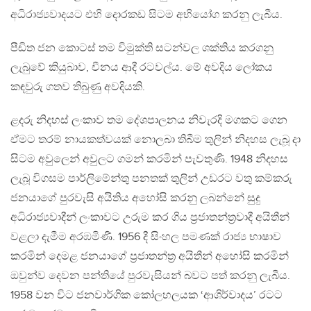
අධිරාජ්‍යවාදයට එහි දොරකඩ සිටම අභියෝග කරනු ලැබීය.
පීඩිත ජන කොටස් තම විමුක්ති සටන්වල ශක්තිය කරගනු
ලැබුවේ කියුබාව, චීනය ආදී රටවල්ය. මේ අවදිය ලෝකය
කඳවුරු ගතව තිබුණු අවදියකි.
ළදරු නිදහස් ලංකාව තම දේශපාලනය නිවැරදි මගකට ගෙන
ඒමට තරම් නායකත්වයක් නොලබා තිබීම තුලින් නිදහස ලැබූ දා
සිටම අවුලෙන් අවුලට ගමන් කරමින් පැවතුණි. 1948 නිදහස
ලැබූ විගසම පාර්ලිමේන්තු පනතක් තුලින් උඩරට වතු කම්කරු
ජනයාගේ පුරවැසි අයිතිය අහෝසි කරනු ලබන්නේ සුදු
අධිරාජ්‍යවාදීන් ලංකාවට උරුම කර ගිය ප්‍රජාතන්ත්‍රවාදී අයිතීන්
වළලා දැමීම අරඹමිණි. 1956 දී සිංහල පමණක් රාජ්‍ය භාෂාව
කරමින් දෙමළ ජනයාගේ ප්‍රජාතන්ත්‍ර අයිතීන් අහෝසි කරමින්
ඔවුන්ව දෙවන පන්තියේ පුරවැසියන් බවට පත් කරනු ලැබීය.
1958 වන විට ජනවාර්ගික කෝලහලයක ‘ආශිර්වාදය’ රටට