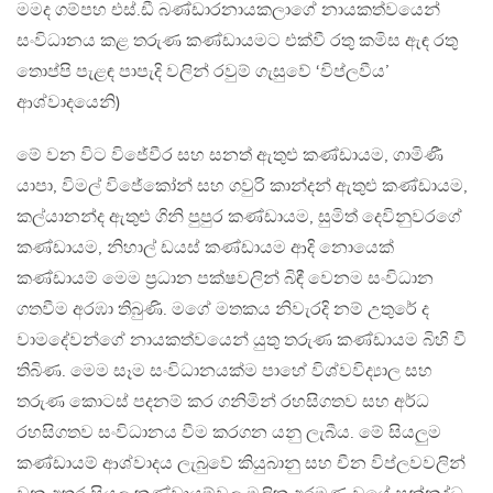
මමද ගම්පහ එස්.ඩී බණ්ඩාරනායකලාගේ නායකත්වයෙන්
සංවිධානය කළ තරුණ කණ්ඩායමට එක්වී රතු කමිස ඇඳ රතු
තොප්පි පැළඳ පාපැදි වලින් රවුම් ගැසුවේ ‘විප්ලවීය’
ආශ්වාදයෙනි)
මේ වන විට විජේවීර සහ සනත් ඇතුළු කණ්ඩායම, ගාමිණී
යාපා, විමල් විජේකෝන් සහ ගවුරි කාන්දන් ඇතුළු කණ්ඩායම,
කල්යානන්ද ඇතුළු ගිනි පුපුර කණ්ඩායම, සුමිත් දෙවිනුවරගේ
කණ්ඩායම, නිහාල් ඩයස් කණ්ඩායම ආදි නොයෙක්
කණ්ඩායම් මෙම ප්‍රධාන පක්ෂවලින් බිඳී වෙනම සංවිධාන
ගතවීම අරඹා තිබුණි. මගේ මතකය නිවැරදි නම් උතුරේ ද
වාමදේවන්ගේ නායකත්වයෙන් යුතු තරුණ කණ්ඩායම බිහි වී
තිබිණ. මෙම සෑම සංවිධානයක්ම පාහේ විශ්වවිද්‍යාල සහ
තරුණ කොටස් පදනම් කර ගනිමින් රහසිගතව සහ අර්ධ
රහසිගතව සංවිධානය වීම කරගන යනු ලැබීය. මේ සියලුම
කණ්ඩායම් ආශ්වාදය ලැබුවේ කියුබානු සහ චීන විප්ලවවලින්