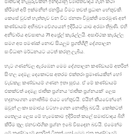
ජාතිවාදී නැඹුරුවකින් ඉන්දියානු ව්‍යාප්තවාදය ගැන කථා
කිරීමත් අපි ඉක්මනින් ජනප්‍රිය වීමට තවත් ප්‍රධාන හේතුවකි.
කෙසේ වුවත් හැත්තෑව වන විට ජනතා විමුක්ති පෙරමුණ අන්
කණ්ඩායම් අභිබවා වේගයෙන් ඉදිරියට යාම අරඹා තිබුණි. එහි
අනිවාර්ය අවසානය 71 අප්‍රේල් කැරැල්ලයි. අසාර්ථක කැරැල්ල
සමග අප පමණක් නොව සියලුම ප්‍රගතිශීලී දේශපාලන
සංවිධාන මර්ධනයට යටත් කරනු ලැබීය.
හැට ගණන්වල ඇරඹෙන මෙම දේශපාලන කණ්ඩායම් අතරින්
සිංහල දෙමළ දෙකොටස අතරම එක්තරා ප්‍රමාණයකින් හෝ
වැඩකළ කණ්ඩායම් ගණන ඉතා සුළුය. ඒ මේ කණ්ඩායම්
එකක්වත් දෙමළ ජාතික ප්‍රශ්නය ‘ජාතික ප්‍රශ්නයක්’ ලෙස
හදුනාගෙන නොතිබීම එයට හේතුවයි. එයින් කියවෙන්නේ
ඔවුන් ලංකා සමාජය වටහා ගෙන නොතිබූ බවයි. කෝකටත්
තෛලය ලෙස මේ හැමෙකාම ඉදිරිපත් කලේ සමාජවාදය බිහි
කිරීම තුල ජනවාර්ගික ප්‍රශ්න ඉබේ විසඳෙන බවයි. එමෙන්ම
මේ කණ්ඩායම් අතරින් ටිකක් හෝ මෙම ජන කණ්ඩායම්