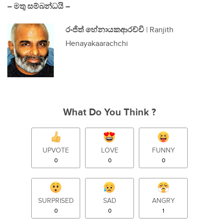
– මතු සම්බන්ධයි –
රංජිත් හේනායකආරච්චි
| Ranjith
Henayakaarachchi
What Do You Think ?
UPVOTE
LOVE
FUNNY
0
0
0
SURPRISED
SAD
ANGRY
0
0
1