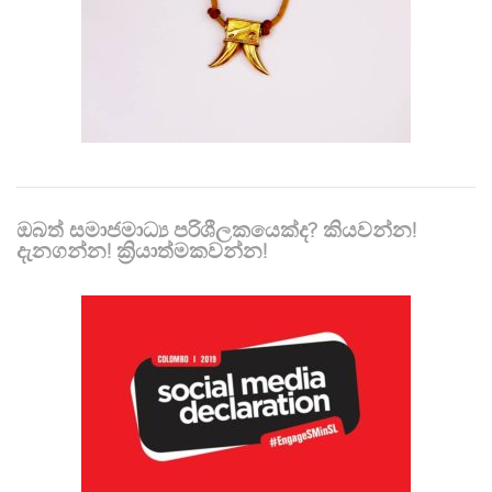
ඔබත් සමාජමාධ්‍ය පරිශීලකයෙක්ද? කියවන්න!
දැනගන්න! ක්‍රියාත්මකවන්න!