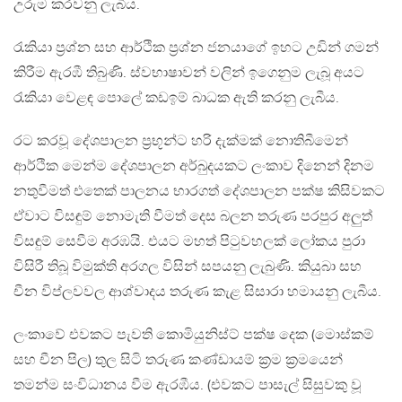
උරුම කරවනු ලැබීය.
රැකියා ප්‍රශ්න සහ ආර්ථික ප්‍රශ්න ජනයාගේ ඉහට උඩින් ගමන්
කිරීම ඇරඹී තිබුණි. ස්වභාෂාවන් වලින් ඉගෙනුම ලැබූ අයට
රැකියා වෙළඳ පොලේ කඩඉම් බාධක ඇති කරනු ලැබීය.
රට කරවූ දේශපාලන ප්‍රභූන්ට හරි දැක්මක් නොතිබීමෙන්
ආර්ථික මෙන්ම දේශපාලන අර්බුදයකට ලංකාව දිනෙන් දිනම
නතුවීමත් එතෙක් පාලනය භාරගත් දේශපාලන පක්ෂ කිසිවකට
ඒවාට විසඳුම් නොමැති වීමත් දෙස බලන තරුණ පරපුර අලුත්
විසඳුම් සෙවීම අරඹයි. එයට මහත් පිටුවහලක් ලෝකය පුරා
විසිරී තිබූ විමුක්ති අරගල විසින් සපයනු ලැබුණි. කියුබා සහ
චීන විප්ලවවල ආශ්වාදය තරුණ කැළ සිසාරා හමායනු ලැබීය.
ලංකාවේ එවකට පැවති කොමියුනිස්ට් පක්ෂ දෙක (මොස්කම්
සහ චීන පිල) තුල සිටි තරුණ කණ්ඩායම් ක්‍රම ක්‍රමයෙන්
තමන්ම සංවිධානය වීම ඇරඹීය. (එවකට පාසැල් සිසුවකු වූ