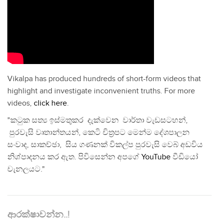
Vikalpa has produced hundreds of short-form videos that
highlight and investigate inconvenient truths. For more
videos,
click here
.
"කටුක සත්‍ය ඉස්මතුකර දැක්වෙන වාර්තා වැඩසටහන්,
පුරවැසි වෘතාන්තයන්, කෙටි චිත්‍රපට මෙන්ම දේශපාලන
සංවාද, සාකච්ඡා, සිය ගණනක් විකල්ප පුරවැසි වෙබ් අඩවිය
නිශ්පාදනය කර ඇත. පිවිසෙන්න අපගේ
YouTube
වීඩියෝ
චැනලයට."
ආරක්ෂාවන්න..!