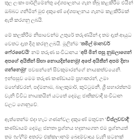
තුල ලංකා පාර්ලිමේන්තු දේශපාලනය ගැන තිබූ කළකිරීම එයින්
ඔබ්බට ගනිමින් මුළු දකුණේ දේශපාලනය ගැනම කළකිරීමක්
ඇති කරගනු ලබයි.
මේ කලකිරීම නිසාවෙන්ම උතුරේ තරුණයින් ද තම දෑත් ආයුධ
වෙතට දෑත දිගු කරනු ලබයි. මුලින්ම ‘
තමිල් මානවර්
ෆේරවෛයි
‘ නම් තරුණ සංවිධානය ‘
අපි මින් පසු නුඹලාගෙන්
අපගේ අයිතීන් සිඟා නොයදින්නෙමු! අපේ අයිතීන් අපම දිනා
ගන්නෙමු!
‘ පවසන්නේ සිවකුමාරන්ගේ නායකත්වයෙනි.
ඉන්පසුව මෙම තරුණ කණ්ඩායම් ප්‍රභාකරන්, උමා
මහේෂ්වරන්, පද්මනාඹ, බාලකුමාර්, කුට්ටුමනී, ශ්‍රී සභාරත්නම්
වැනි විවිධ නායකයින් යටතේ දෙමළ ජාතිකවාදී සංවිධාන
වලට ගොනුවේ.
ඇත්තෙන්ම එදා හැට ගණන්වල දකුණේ මතුවන ‘
විප්ලවවාදී
‘
කණ්ඩායම් දෙමළ ජනතා ප්‍රශ්නය හදුනාගෙන එම ප්‍රශ්නයත්
තම ඉල්ලීම් අතරට එක්කලානම් බෙදුම්වාදය වැනි සටනක්