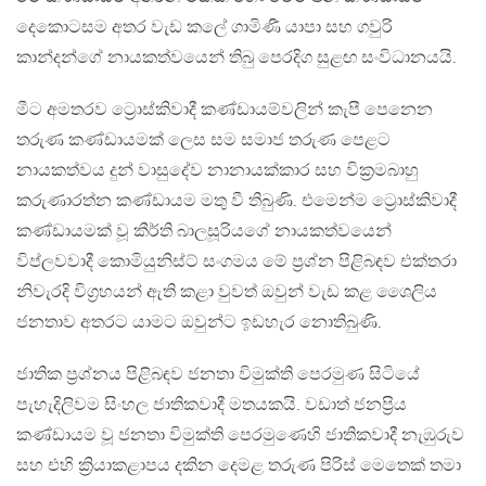
දෙකොටසම අතර වැඩ කලේ ගාමිණී යාපා සහ ගවුරි
කාන්දන්ගේ නායකත්වයෙන් තිබු පෙරදිග සුළඟ සංවිධානයයි.
මීට අමතරව ට්‍රොස්කිවාදී කණ්ඩායම්වලින් කැපී පෙනෙන
තරුණ කණ්ඩායමක් ලෙස සම සමාජ තරුණ පෙළට
නායකත්වය දුන් වාසුදේව නානායක්කාර සහ වික්‍රමබාහු
කරුණාරත්න කණ්ඩායම මතු වී තිබුණි. එමෙන්ම ට්‍රොස්කිවාදී
කණ්ඩායමක් වූ කීර්ති බාලසූරියගේ නායකත්වයෙන්
විප්ලවවාදී කොමියුනිස්ට් සංගමය මේ ප්‍රශ්න පිළිබඳව එක්තරා
නිවැරදි විග්‍රහයන් ඇති කළා වුවත් ඔවුන් වැඩ කළ ශෛලිය
ජනතාව අතරට යාමට ඔවුන්ට ඉඩහැර නොතිබුණි.
ජාතික ප්‍රශ්නය පිළිබඳව ජනතා විමුක්ති පෙරමුණ සිටියේ
පැහැදිලිවම සිංහල ජාතිකවාදී මතයකයි. වඩාත් ජනප්‍රිය
කණ්ඩායම වූ ජනතා විමුක්ති පෙරමුණෙහි ජාතිකවාදී නැඹුරුව
සහ එහි ක්‍රියාකළාපය දකින දෙමළ තරුණ පිරිස් මෙතෙක් තමා