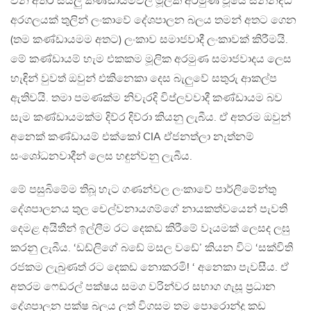
වන අතර සියලු කණ්ඩායම්වල මූලික අරමුණ වූයේ සන්නද්ධ
අරගලයක් තුලින් ලංකාවේ දේශපාලන බලය තමන් අතට ගෙන
(තම කණ්ඩායමම අතට) ලංකාව සමාජවාදී ලංකාවක් කිරීමයි.
මේ කණ්ඩායම් හැම එකකම මූලික අරමුණ සමාජවාදය ලෙස
හැඳින් වුවත් ඔවුන් එකිනෙකා දෙස බැලුවේ සතුරු ආකල්ප
ඇතිවයි. තමා පමණක්ම නිවැරදි විප්ලවවාදී කණ්ඩායම බව
සැම කණ්ඩායමක්ම දිව්ර දිව්රා කියනු ලැබීය. ඒ අතරම ඔවුන්
අනෙක් කණ්ඩායම් එක්කෝ CIA ඒජනත්ලා නැත්නම්
සංශෝධනවාදීන් ලෙස හඳුන්වනු ලැබීය.
මේ පසුබිමේම තිබූ හැට ගණන්වල ලංකාවේ පාර්ලිමේන්තු
දේශපාලනය තුල චෙල්වනායගම්ගේ නායකත්වයෙන් පැවති
දෙමළ අයිතීන් ඉල්ලීම රට දෙකඩ කිරීමේ වෑයමක් ලෙසද ලඝු
කරනු ලැබීය. ‘ඩඩ්ලිගේ බඩේ මසල වඩේ’ කියන විට ‘සක්විති
රජකම ලැබුණත් රට දෙකඩ නොකරමි! ‘ අනෙකා පැවසීය. ඒ
අතරම ෆෙඩරල් පක්ෂය සමග වරින්වර සභාග ගැසූ ප්‍රධාන
දේශපාලන පක්ෂ බලය ලත් විගසම තම පොරොන්දු කඩ