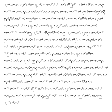
ලක්පොළොව මත ඇති නොවීමට ඉඩ තිබුණි. ඒත් ජවිපෙ එදා
අරඹන අරගලය සමාජවාදය ගැන කතා කරමින් ප්‍රජාතන්ත්‍රවාදී
ඉල්ලීමක්වත් අනුමත නොකරන තත්වයක පැවතීම නිසා ලක්
පොළොව මහා අගාධයකට ඇද දැමීමේ හේතු කාරකයන්
අතරටම එක්වනු ලබයි. නිදහසින් පසු ලංකාවේ ප්‍රභූ පන්තියට
ප්‍රජාතාන්ත්‍රවාදී රාජ්‍යයක් පාලනය කිරීමට තිබූ නොහැකියාව
මෙන්ම ප්‍රජාතන්ත්‍රවාදය දෙසට රටේ දේශපාලනය හැරවීමට
ඔවුන් තුල තිබූ නොහැකියාව ලංකා සමාජය අද පවතින
අගාධයට ඇද දමනු ලැබීය. ඒවාගේම විප්ලවය ගැන කතාකල
අපේ තරුණ පරපුරද රටේ ප්‍රශ්න හරිහැටි හදුනා නොගැනීමෙන්
අරඹන අරගලයද එවැනිම හානියක් රටට කරමින් එම විනාශය
ඇති කිරීමේ කොටස් කරුවන් වී හමාරය. ලංකා සිංහල
සමාජයට ජාතිවාදී විෂබීජය පෙවීමේ ප්‍රධාන කාර්යයක් මෙම
තරුණ අරගලකරුවන් දැණුවත්ව හෝ නොදැණුවත්ව කරනු
ලැබ තිබේ.