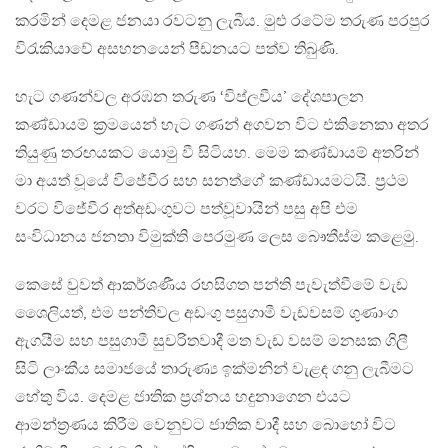
කරමින් දෙමළ ජනයා රවටනු ලැබීය. මුළු රටේම තරුණ පරපුර
විරැකියාවේ අසහනයෙන් පීඩනයට පත්ව තිබුණි.
හැට ගණන්වල අරඹන තරුණ ‘විප්ලවීය’ දේශපාලන
කණ්ඩායම් ක්‍රමයෙන් හැට ගණන් අගවන විට එකිනෙකා අතර
තියුණු තරඟයකට යොමු වී සිටියහ. මෙම කණ්ඩායම් අතරින්
මා අයත් වූයේ විජේවීර සහ සනත්ගේ කණ්ඩායමටයි. ප්‍රථම
වරට විජේවීර අත්අඩංගුවට පත්වූවායින් පසු අපි එම
සංවිධානය ජනතා විමුක්ති පෙරමුණ ලෙස බෞතීස්ම කළෙමු.
කෙසේ වුවත් ආකර්ශණීය රහසිගත පන්ති පැවැත්වීමේ වැඩ
ශෛලියත්, එම පන්තිවල අඩංගු පසුගාමී වැඩවසම් ගුණාංග
ඇගයීම සහ පසුගාමී සුචරිතවාදී මත වැඩ වසම් මනසක ගිලී
සිටි ලාංකීය සමාජයේ තාරුණ්‍ය ඉක්මනින් වැළඳ ගනු ලැබීමට
හේතු විය. දෙමළ ජාතික ප්‍රශ්නය හදුනාගෙන එයට
ආමන්ත්‍රණය කිරීම වෙනුවට ජාතික වාදී සහ බොහෝ විට