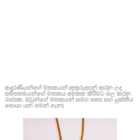
ආදරණීයන්ගේ මතකයන් (අතුරුදහන් කරන ලද
සමීපතමයන්ගේ මතකය අමතක කිරීමට බල කරන
රාජ්‍යක, ඔවුන්ගේ මතකයන් සමග සත්‍ය සහ යුක්තිය
සොයා යන ගමන් ගැන)