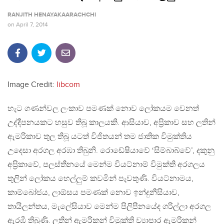
RANJITH HENAYAKAARACHCHI
on
April 7, 2014
Image Credit:
libcom
හැට ගණන්වල ලංකාව පමණක් නොව ලෝකයම වෙනත්
උද්දීපනයකට හසුව තිබූ කාලයකි. ආසියාව, අප්‍රිකාව සහ ලතින්
ඇමරිකාව තුල තිබූ යටත් විජිතයන් තම ජාතික විමුක්තිය
උදෙසා අරගල අරඹා තිබුනි. රොඩේෂියාවේ ‘සිම්බාබ්වේ’, දකුනු
අප්‍රිකාවේ, පලස්තීනයේ මෙන්ම වියට්නාම් විමුක්ති අරගලය
තුලින් ලෝකය හෙල්ලුම් කවමින් පැවතුණි. වියට්නාමය,
කාම්බෝජය, ලාඕසය පමණක් නොව ඉන්දුනීසියාව,
තායිලන්තය, මැලේසියාව මෙන්ම පිලිපීනයේද ගරිල්ලා අරගල
ඇරඹී තිබුණි. ලතින් ඇමරිකන් විමුක්ති ව්‍යාපාර ඇමරිකන්