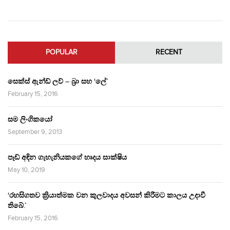
POPULAR
RECENT
සෙක්ස් ඇන්ඩ් ලව් – බ්‍රා සහ ‘ලේ’
February 15, 2016
සම ලිංගිකයෝ
September 9, 2013
පෑඩ් අඳින ගැහැනියකගේ හෘදය සාක්ෂිය
May 10, 2019
‘රහසිගතව ක්‍රියාත්මක වන කුලවාදය අවසන් කිරීමට කාලය උදාවී
තිබේ.’
February 15, 2016