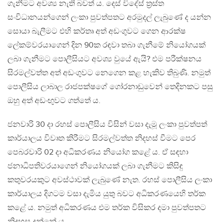
ගැනීමට අවශ්‍ය නැති බවත් ය. දෙස් විදේස් ත්‍රස්ත
සංවිධානයන්ගෙන් ලංකා පුවත්පතට අරමුදල් ලැබුණේ ද යන්න
සොයා බැලීමට එහි කර්තෘ අත් අඩංගුවට ගෙන ආරක්ෂ
ලේකම්වරයාගෙන් දින 90ක රඳවා තබා ගැනීමේ නියෝගයක්
ලබා ගැනීමට පොලීසියට අවශ්‍ය වුයේ ඇයි? එම පරීක්ෂනය
සිරමල්වත්ත අත් අඩංගුවට නෙගෙන කළ හැකිව තිබුණි. නමුත්
පොලීසිය ලාබාල රාජපක්ෂගේ ගෝරනාඩුවෙන් තෙදිනකට පසු
ඔහු අත් අඩංඟුවට ගත්තේ ය.
ජනවාරි 30 දා රහස් පොලීසිය විසින් වසා දැමූ ලංකා පුවත්පත්
කාර්යාලය විවෘත කිරීමට සිරමල්වත්ත නිදහස් වීමට පෙර
පෙබරවාරි 02 දා අධිකරණය නියෝග කළේ ය. ඒ සඳහා
ජනාධිපතිවරයාගෙන් නියෝගයක් ලබා ගැනීමට කිසිඳු
කතුවරයකුට අවස්ථාවක් ලැබුණේ නැත. රහස් පොලීසිය ලංකා
කාර්යාලය දිගටම වසා දැමිය යුතු බවට අධිකරණයෙහි තර්ක
කළේ ය. නමුත් අධිකරණය එම තර්ක විසිකර දමා පුවත්පතට
නිදහස දුන්නේ ය.