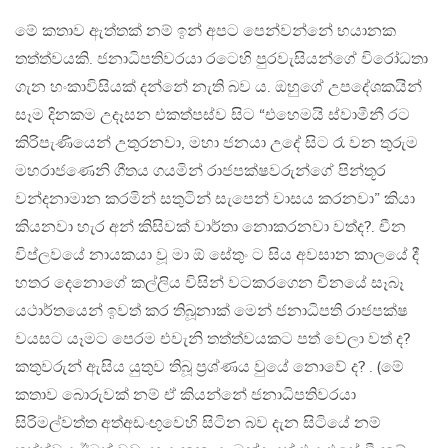
මේ කතාව ඇත්තක් නම් ඉන් අපට පෙන්වන්නේ භයානක
තත්ත්වයකි. ජනාධිපතිවරයා රටෙහි පුරවැසියන්ගේ විරෝධතා
ගැන හංකාවිසියක් දන්නේ නැති බව ය. ඔහුගේ උපදේශකයින්
සෑම දිනකම උදෑසන එකත්පස්ව සිට “එහෙමයි ස්වාමීනී රට
කිරිපැණියෙන් උතුරනවා, මහා ජනයා උදේ සිට රෑ වන තුරුම
මහරාජණෙනි ගීතය ගයමින් රාජපක්ෂවරුන්ගේ පින්තූර
වන්දනාමාන කරමින් සතුටින් සැපෙන් වාසය කරනවා” කියා
කියනවා හැර අන් කිසිවක් වාර්තා නොකරනවා වත්ද?. චීන
විප්ලවයේ නායකයා වූ මා ඕ සේතුං ට සිය අවසාන කාලයේ දී
හතර දෙනොගේ කල්ලිය විසින් වටකරගෙන චීනයේ සෑබෑ
යථාර්තයෙන් ඉවත් කර තිබූනාක් මෙන් ජනාධිපති රාජපක්ෂ
වයසට යෑමට පෙරම එවැනි තත්ත්වයකට පත් වෙලා වත් ද?
කතුවරුන් ඇසිය යුතුව තිබූ ප්‍රශ්ණය වුයේ නොවේ ද? . (මේ
කතාව බොරුවක් නම් ඒ කියන්නේ ජනාධිපතිවරයා
සිරිමල්වත්ත අත්අඩංඟුවෙහි සිටින බව දැන සිටියේ නම්