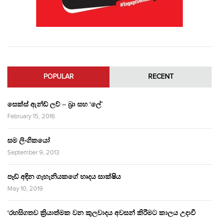
POPULAR
RECENT
සෙක්ස් ඇන්ඩ් ලව් – බ්‍රා සහ ‘ලේ’
February 15, 2016
සම ලිංගිකයෝ
September 9, 2013
පෑඩ් අඳින ගැහැනියකගේ හෘදය සාක්ෂිය
May 10, 2019
‘රහසිගතව ක්‍රියාත්මක වන කුලවාදය අවසන් කිරීමට කාලය උදාවී