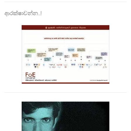
ආරක්ෂාවන්න..!