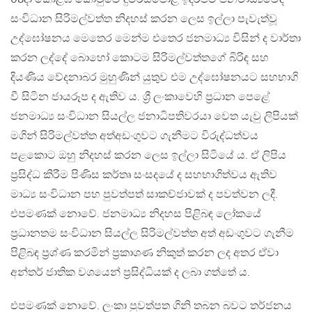
සංවිධාන සිරිමල්වත්ත නිදහස් කරන ලෙස ඉල්ලා පැවැත්වූ
උද්ඝෝෂනය මෙතෙර මෙන්ම එතෙර ජනමාධ්‍ය විසින් ද වාර්තා
කරන ලද්දේ බොහෝ කොටම සිරිමල්වත්තගේ බිරිඳ සහ
දියණිය වේදනාබර මුහුණින් යුතුව එම උද්ඝෝෂනයට සහභාගි
වී සිටින ජායරූප ද ඇතිව ය. ශ්‍රී ලංකාවෙහි ප්‍රධාන පෙළේ
ජනමාධ්‍ය සංවිධාන සියල්ල ජනාධිපතිවරයා වෙත යැවු ලිපියක්
මගින් සිරිමල්වත්ත අත්අඩංගුවට ගැනීමට විරුද්ධත්වය
පළකොට ඔහු නිදහස් කරන ලෙස ඉල්ලා සිටියේ ය. ඒ ලිපිය
ප්‍රසිද්ධ කිරීම පිණිස කර්තෘ සංසදයේ ද සහභාගිත්වය ඇතිව
මාධ්‍ය සංවිධාන පහ පුවත්පත් සාකච්ජාවක් ද පවත්වන ලදී.
එපමණක් නොවේ. ජනමාධ්‍ය නිදහස පිළිබඳ ලෝකයේ
ප්‍රධානතම සංවිධාන සියල්ල සිරිමල්වත්ත අත් අඩංගුවට ගැනීම
පිළිබඳ ප්‍රශ්ණ කරමින් ප්‍රකාශණ නිකුත් කරන ලද අතර ඒවා
අන්තර් ජාතික වශයෙන් ප්‍රසිද්ධියක් ද ලබා ගත්තේ ය.
එපමණක් නොවේ. ලංකා පුවත්පත ගිනි තබන බවට තර්ජනය