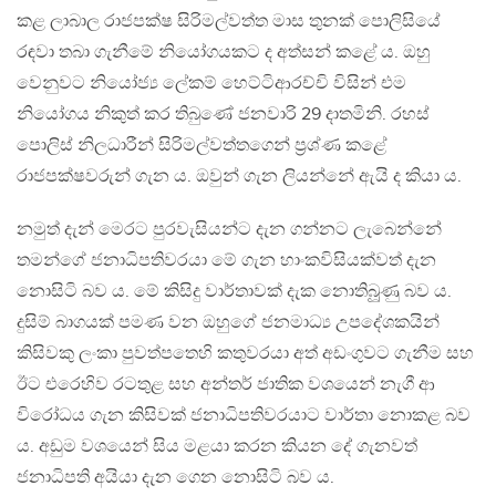
කළ ලාබාල රාජපක්ෂ සිරිමල්වත්ත මාස තුනක් පොලිසියේ
රඳවා තබා ගැනීමේ නියෝගයකට ද අත්සන් කළේ ය. ඔහු
වෙනුවට නියෝජ්‍ය ලේකම් හෙට්ටිආරච්චි විසින් එම
නියෝගය නිකුත් කර තිබුණේ ජනවාරි 29 දාතමිනි. රහස්
පොලිස් නිලධාරීන් සිරිමල්වත්තගෙන් ප්‍රශ්ණ කළේ
රාජපක්ෂවරුන් ගැන ය. ඔවුන් ගැන ලියන්නේ ඇයි ද කියා ය.
නමුත් දැන් මෙරට පුරවැසියන්ට දැන ගන්නට ලැබෙන්නේ
තමන්ගේ ජනාධිපතිවරයා මේ ගැන හාංකවිසියක්වත් දැන
නොසිටි බව ය. මේ කිසිදු වාර්තාවක් දැක නොතිබුූණු බව ය.
දුසිම් බාගයක් පමණ වන ඔහුගේ ජනමාධ්‍ය උපදේශකයින්
කිසිවකු ලංකා පුවත්පතෙහි කතුවරයා අත් අඩංගුවට ගැනීම සහ
ඊට එරෙහිව රටතුළ සහ අන්තර් ජාතික වශයෙන් නැගී ආ
විරෝධය ගැන කිසිවක් ජනාධිපතිවරයාට වාර්තා නොකළ බව
ය. අඩුම වශයෙන් සිය මළයා කරන කියන දේ ගැනවත්
ජනාධිපති අයියා දැන ගෙන නොසිටි බව ය.