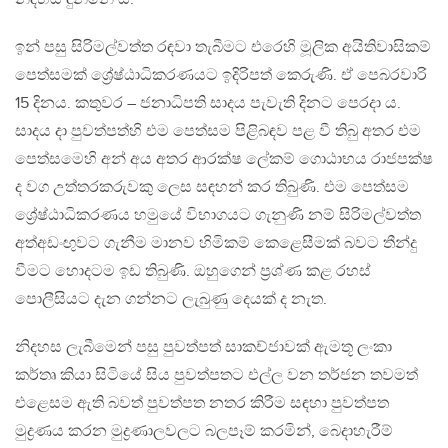
ඉන් පසු සිරිමල්වත්ත රඳවා තැබීමට එරෙහි මූලික අයිතිවාසිකම්
පෙත්සමක් ශ්‍රේෂ්ඨාධිකරණයට ඉදිරිපත් කෙරුණි. ඒ පෙබරවාරි
15 දිනය. කතුවර – ජනාධිපති සාදය පැවැති දිනට පෙරදා ය.
සාදය දා පුවත්පත්හි එම පෙත්සම පිළිබඳව පළ වී තිබු අතර එම
පෙත්සමෙහි අන් අය අතර ආරක්ෂ ලේකම් ගොඨාභය රාජපක්ෂ
ද වග උත්තරකරුවකු ලෙස සඳහන් කර තිබුණි. එම පෙත්සම
ශ්‍රේෂ්ඨාධිකරණය හමුයේ විභාගයට ගැනුණි නම් සිරිමල්වත්ත
අත්අඩංඟුවට ගැනීම මානව හිමිකම් කෙළෙසීමක් බවට තීන්දු
වීමට හොදටම ඉඩ තිබුණි. ඔහුගෙන් ප්‍රශ්ණ කළ රහස්
පොලීසියට දැන ගන්නට ලැබුණු දෙයක් ද නැත.
නිදහස ලැබීමෙන් පසු පුවත්පත් සාකච්ජාවක් ඇමතූ ලංකා
කර්තෘ කියා සිටියේ සිය පුවත්පතට එල්ල වන තර්ජන තවමත්
එළෙසම ඇති බවත් පුවත්පත නතර කිරීම සඳහා පුවත්පත
මුද්‍රණය කරන මුද්‍රණාලවලට බලපෑම් කරමින්, බෙදාහැරීම්