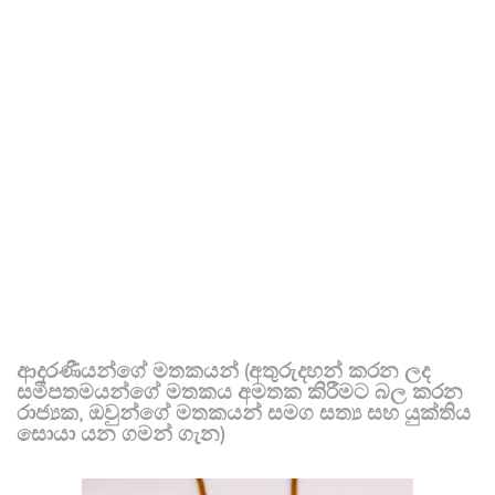
ආදරණීයන්ගේ මතකයන් (අතුරුදහන් කරන ලද
සමීපතමයන්ගේ මතකය අමතක කිරීමට බල කරන
රාජ්‍යක, ඔවුන්ගේ මතකයන් සමග සත්‍ය සහ යුක්තිය
සොයා යන ගමන් ගැන)