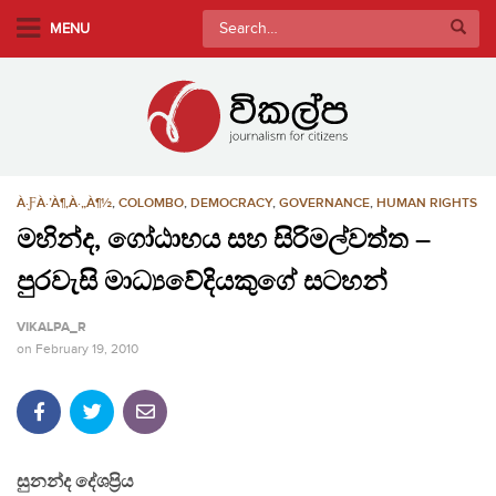
S
Search
MENU
k
for:
i
p
t
o
m
À·ƑÀ·’À¶‚À·„À¶½
,
COLOMBO
,
DEMOCRACY
,
GOVERNANCE
,
HUMAN RIGHTS
a
i
මහින්ද, ගෝඨාභය සහ සිරිමල්වත්ත –
n
පුරවැසි මාධ්‍යවේදියකුගේ සටහන්
c
o
VIKALPA_R
n
on
February 19, 2010
t
e
n
t
සුනන්ද දේශප්‍රිය