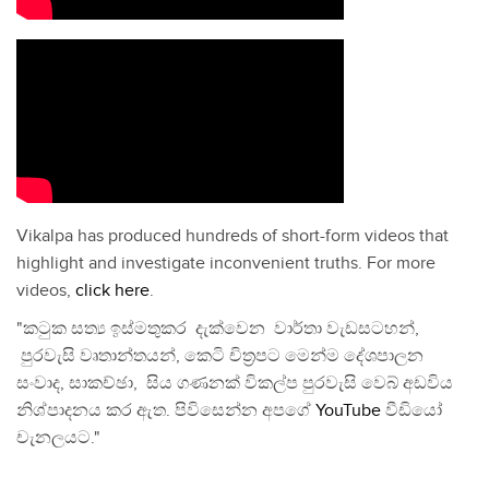
Vikalpa has produced hundreds of short-form videos that
highlight and investigate inconvenient truths. For more
videos,
click here
.
"කටුක සත්‍ය ඉස්මතුකර දැක්වෙන වාර්තා වැඩසටහන්,
පුරවැසි වෘතාන්තයන්, කෙටි චිත්‍රපට මෙන්ම දේශපාලන
සංවාද, සාකච්ඡා, සිය ගණනක් විකල්ප පුරවැසි වෙබ් අඩවිය
නිශ්පාදනය කර ඇත. පිවිසෙන්න අපගේ
YouTube
වීඩියෝ
චැනලයට."