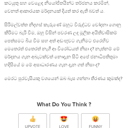
කටයුතු සහ වෙළෙඳ නියෝජිතයින්ට තර්ජනය කරමින්,
වෙනත් ආකාරයක මර්දනයක් දියත් කර ඇති බවත් ය.
සිරිමල්වත්ත නිදහස් කැරුණේ ඔහුට විරුද්ධව චෝදනා ගොනු
කිරීමට බැරි වීම, ඔහු විසින් පවරණ ලද මූලික අයිතිවාසිකම්
පෙත්සමට බිය වීම සහ අත් අඩංඟුවට ගැනීමට එරෙහිව
මෙතෙරත් එතෙරත් නැගී ආ විරෝධයත් නිසා ද? නැත්නම් මේ
මර්දනය ගැන අබැටක්වත් නොදැන සිටි අපේ ජනාධිපතිතුමා
හදිසියේ ම මේ අසාධාරණය ගැන දැන ගත් නිසා ද?
මෙරට පුරවැසියකු වශයෙන් ඔබ බැස ගන්නා තීරණය කුමක්ද?
What Do You Think ?
UPVOTE
LOVE
FUNNY