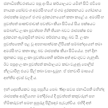
ජනාධිපතිවරණයට පසු දා සිය කර්යාලයට යමින් සිටි ජවිපෙ
නායක සෝමවංශ අමරසිංහගේ ජංගම දුරකතනයට ගෝඨාභය
රාජපක්ෂ ඔහුගේ ජංගම දුරකථනයෙන් කතා කළේ ය. අමරසිංහ
පුවත්පත් සාකච්ජාවක් පවත්වා කියා සිටියේ සිය පක්ෂයට
සම්බන්ධ ලංකා පුවත්පත ගිනි තියන බවට රාජපක්ෂ එම
දුරකථන ඇමතුමින් තමාට තර්ජනය කළ බව යි. ලංකා
පුවත්පතෙහි පළ වූ අපහාසාත්මක ලිපියක් සම්බන්දයෙන් තමා
අමරසිංහට කතා කළ බව රාජපක්ෂ කියා සිටියේය. ඉන් දින
තුනකට පසු ලංකා පුවත්පතෙහි කර්තෘ අත් අඩංගුවට ගැනුණි.
ඊට පසුදා ලංකා පුවත්පත් කාර්‍යාලයට කඩා වැදුණු පොලිස්
නිලධාරීහු එයට සීල් තබා වසා දැමූහ. ඒ ජනවාරි මාසයේ
අන්තිම දවස් වලදී ය.
ඉන් දෙසතියකට පසු පසුගිය පෙබ. 15දා සවස ජනාධිපති මහින්ද
රාජපක්ෂ අරලියගහ මන්දිරයේ දී පුවත්පත් කතුවරුන් සහ
හිමිකරුවන් සමඟ සුපුරුදු පිළිසඳර පැවැත්වීය. එහිදී අත්