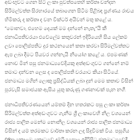
අඩංඟුවට ගෙන සිටි ලංකා පුවත්පතෙහි කර්තෘ චන්දන
සිරිමල්වත්ත සිරභාරයේ තබාගෙන සිටීම පිළිබඳ ප්‍රශ්ණය රාවය
හිමිකරු ද කර්තෘ ද වන වික්ටර් අයිවන් මතු කළේ ය.
“මොනවා, එහෙම දෙයක් මම දන්නේ නැතැ“යි කී
ජනාධිපතිවරයා එවේලේම කතුවරන් ඉදිරියෙහි සිය ලේකම්
ලවා පොලිස්පතිට දුර කථනයෙන් කතා කරවා සිරිමල්වත්තට
ඇප ලබා දීමට පියවර ගන්නැයි නියෝග කළේ ය. එපමණක්
නොව මින් පසු ජනමාධ්‍යවේදියකු අත්අඩංගුවට ගන්නේ නම්
තමාට දන්වන ලෙස ද පොලිස්පති වරයාට කියා සිටියේ.
ජනමාධ්‍ය මගින් ලොකු ප්‍රසිද්ධියක් ලබා දුන් මෙම කතාව විසින්
පුරවැසි සමාජයක ඇසිය යුතු කරුණූ ගණනාවක් පැන නගී.
ජනාධිපතිවරණයෙන් යම්තම් දින හතරකට පසු ලංකා කර්තෘ
සිරිමල්වත්ත අත්අඩංගූවට ගැනීම ශ්‍රී ලංකාවෙහි නිල වශයෙන්
රාජ්‍ය පාලිත මෙන්ම නොනිල වශයෙන් රාජ්‍ය පාලිත ජනමාධ්‍ය
විසින් ද යම් තරමකට වාර්තා කරන ලද සිදුවීමක් විය. පසුගිය
08දා කොළඹ කොටුවේ දුම්රියපොළ ඉදිරිපිට ජනමාධ්‍යවේදී