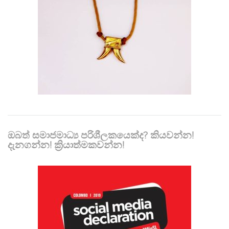
ඔබත් සමාජමාධ්‍ය පරිශීලකයෙක්ද? කියවන්න!
දැනගන්න! ක්‍රියාත්මකවන්න!