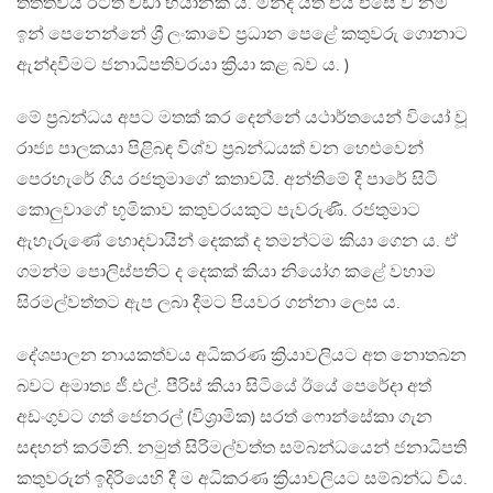
තත්ත්වය ඊටත් වඩා භයානක ය. මන්ද යත් එය එසේ වී නම්
ඉන් පෙනෙන්නේ ශ්‍රී ලංකාවේ ප්‍රධාන පෙළේ කතුවරු ගොනාට
ඇන්දවීමට ජනාධිපතිවරයා ක්‍රියා කළ බව ය. )
මේ ප්‍රබන්ධය අපට මතක් කර දෙන්නේ යථාර්තයෙන් වියෝ වූ
රාජ්‍ය පාලකයා පිළිබඳ විශ්ව ප්‍රබන්ධයක් වන හෙළුවෙන්
පෙරහැරේ ගිය රජතුමාගේ කතාවයි. අන්තිමේ දී පාරේ සිටි
කොලුවාගේ භූමිකාව කතුවරයකුට පැවරුණි. රජතුමාට
ඇහැරුණේ හොදවායින් දෙකක් ද තමන්ටම කියා ගෙන ය. ඒ
ගමන්ම පොලිස්පතිට ද දෙකක් කියා නියෝග කළේ වහාම
සිරමල්වත්තට ඇප ලබා දීමට පියවර ගන්නා ලෙස ය.
දේශපාලන නායකත්වය අධිකරණ ක්‍රියාවලියට අත නොතබන
බවට අමාත්‍ය ජී.එල්. පීරිස් කියා සිටියේ ඊයේ පෙරේදා අත්
අඩංගුවට ගත් ජෙනරල් (විශ්‍රාමික) සරත් ෆොන්සේකා ගැන
සඳහන් කරමිනි. නමුත් සිරිමල්වත්ත සම්බන්ධයෙන් ජනාධිපති
කතුවරුන් ඉදිරියෙහි දී ම අධිකරණ ක්‍රියාවලියට සම්බන්ධ විය.