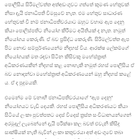
පොලීසිය සිරිමල්වත්ත අත්අඩංගුවට ගත්තේ කුමණ හේතුවක්
නිසා දැයි ජනාධිපති විමසුවේ නැත. එම හේතුව සාධාරණ
හේතුවක් වී නම් ජනාධිපතිවරයාට ඔහුට වහාම ඇප දෙනු
කියා පොලිස්පතිට නියෝග කිරීමට අයිතියක් ද නැත. නමුත්
නියෝගය කෙරුණි. ඒ බව ප්‍රසිද්ධ කෙරුණි. සිරිමල්වත්ත ඇප
පිට නොව සම්පූර්ණයෙන්ම නිදහස් විය. ආරක්ෂ ලේකම්ගේ
නියෝගයක් මත රඳවා සිටින කිසිවකු මහේස්ත්‍රාත්
අධිකරණයකින් නිදහස් කළ නොහැකි නමුත් රහස් පොලීසිය ඒ
බව නොදන්වා මහේස්ත්‍රාත් අධිකරණයෙන් ඔහු නිදහස් කළේ
ය. ඒ ද පුදුමයකි.
එමෙන්ම මේ වනාහී ජනාධිපතිවරයාගේ “ඇප දෙනු“
නියෝගයට වැඩි දෙයකි. රහස් පොලීසිය අධිකරණයට කියා
සිටියේ ලංකා පුවත්පතට දෙස් විදෙස් ත්‍රස්ත සංවිධානයන්ගෙන්
අරමුදල් ලැබෙන්නේ දැයි පරීක්ෂා කල බවත් එවැනි කිසිදු
සාක්ෂියක් නැති බැවින් ලංකා කතුවරයා අත් අඩංගුවේ තබා