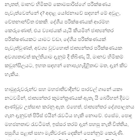
නැතත්, මානව හිමිකම් කොමසාරිස්ගේ පරීක්ෂණය
පැවැත්වෙන්නේ ද? අදාළ යෝජනාවේ සඳහන් මේ අවුල,
චේතනාන්විත එකකි. දේශීය පරීක්ෂණයක් ආරම්භ
කෙරුණොත්, එය ව්‍යාජයක් යැයි කියමින් ජාත්‍යන්තර
පරීක්ෂණයකට යාමට වඩා, දේශීය පරීක්ෂණයක්
පැවැත්වුණත්, අවශ්‍ය වුවහොත් ජාත්‍යන්තර පරීක්ෂණයක
අවශ්‍යතාවත් කල්තියාම දැනුම් දී තිබිණැ යි, මානව හිමිකම්
කවුන්සිලයට, ඉහත සඳහන් නොපැහැදිළිතාව මත, දැන් කිව
හැකිය.
හාමුදුරුවරුන්ව සහ මහජාතිවාදීන්ව පාරවල් ගානේ යකා
නටවමින්, ජාත්‍යන්තර කුමන්ත‍්‍රණයක් ඇතැ යි බෙරිහන් දීමට
ආණ්ඩුව උත්සාහ කරනු ඇත. එහෙත්, ජාත්‍යන්තර දේශපාලනය
ගැන දැනුවත් පිරිස් එයින් රැවටිය හැකි නොවේ. එසේම, පොදු
මහජනතාව රැවටීමත්, ඉස්සර තරම් දැන් පහසු නැති විත්තිය,
පසුගිය පළාත් සභා මැතිවරණ දෙකින් පෙන්නුම් කෙරුණි.