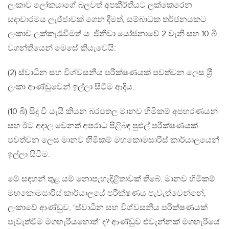
ලංකාව ලෝකයාගේ බලවත් අපකීර්තියට ලක්කෙරෙන
සදාචාරමය ලැජ්ජාවක් ගෙන දීමත්, සම්බාධක තර්ජනයකට
ලංකාව ලක්කැරැවීමත් ය. ජිනීවා යෝජනාවේ 2 වැනි සහ 10 බී.
වගන්තියෙන් මෙසේ කියැවෙයි:
(2) ස්වාධීන සහ විශ්වසනීය පරීක්ෂණයක් පවත්වන ලෙස ශ‍්‍රී
ලංකා ආණ්ඩුවෙන් ඉල්ලා සිටීම ආදිය.
(10 බී) සිදු වී යැයි කියන බරපතල මානව හිමිකම් අපහරණයන්
සහ ඊට අදාල වෙනත් අපරාධ පිළිබඳ පුළුල් පරීක්ෂණයක්
පවත්වන ලෙස මානව හිිමිකම් මහකොමසාරිස් කාර්යාලයෙන්
ඉල්ලා සිටීම.
මේ සඳහන් තුළ යම් නොපැහැදිළිතාවක් තිබේ. මානව හිමිකම්
මහකොමසාරිස් කාර්යාලයේ පරීක්ෂණය පැවැත්වෙන්නේ,
ලංකාවේ ආණ්ඩුව, ‘ස්වාධීන සහ විශ්වසනීය පරීක්ෂණයක්
පැවැත්වීම මගහැරියහොත්’ ද? ආණ්ඩුව එවැන්නක් මගහැරියේ