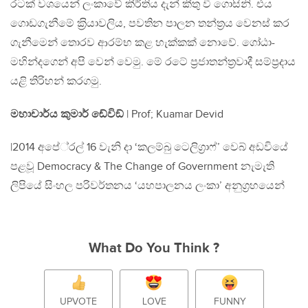
රටක් වශයෙන් ලංකාවේ කීර්තිය දැන් කීතු වී ගොසිනි. එය
ගොඩගැනීමේ ක‍්‍රියාවලිය, පවතින පාලන තන්ත‍්‍රය වෙනස් කර
ගැනීමෙන් තොරව ආරම්භ කළ හැක්කක් නොවේ. ගෝඨා-
මහින්දගෙන් අපි වෙන් වෙමු. මේ රටේ ප‍්‍රජාතන්ත‍්‍රවාදී සම්ප‍්‍රදාය
යළි තිරිහන් කරගමු.
මහාචාර්ය කුමාර් ඬේවිඞ්
| Prof; Kuamar Devid
|2014 අපේ‍්‍රල් 16 වැනි දා ‘කලම්බු ටෙලිග‍්‍රාෆ්’ වෙබ් අඩවියේ
පළවූ Democracy & The Change of Government නැමැති
ලිපියේ සිංහල පරිවර්තනය ‘යහපාලනය ලංකා’ අනුග‍්‍රහයෙන්
What Do You Think ?
UPVOTE
LOVE
FUNNY