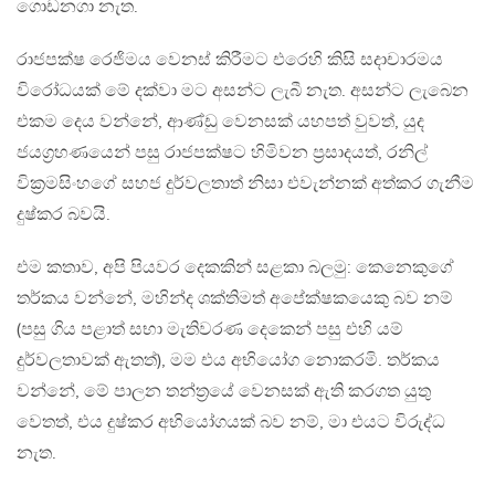
ගොඩනගා නැත.
රාජපක්ෂ රෙජිමය වෙනස් කිරීමට එරෙහි කිසි සදාචාරමය
විරෝධයක් මේ දක්වා මට අසන්ට ලැබී නැත. අසන්ට ලැබෙන
එකම දෙය වන්නේ, ආණ්ඩු වෙනසක් යහපත් වුවත්, යුද
ජයග‍්‍රහණයෙන් පසු රාජපක්ෂට හිමිවන ප‍්‍රසාදයත්, රනිල්
වික‍්‍රමසිංහගේ සහජ දුර්වලතාත් නිසා එවැන්නක් අත්කර ගැනීම
දුෂ්කර බවයි.
එම කතාව, අපි පියවර දෙකකින් සළකා බලමු: කෙනෙකුගේ
තර්කය වන්නේ, මහින්ද ශක්තිමත් අපේක්ෂකයෙකු බව නම්
(පසු ගිය පළාත් සභා මැතිවරණ දෙකෙන් පසු එහි යම්
දුර්වලතාවක් ඇතත්), මම එය අභියෝග නොකරමි. තර්කය
වන්නේ, මේ පාලන තන්ත‍්‍රයේ වෙනසක් ඇති කරගත යුතු
වෙතත්, එය දුෂ්කර අභියෝගයක් බව නම්, මා එයට විරුද්ධ
නැත.