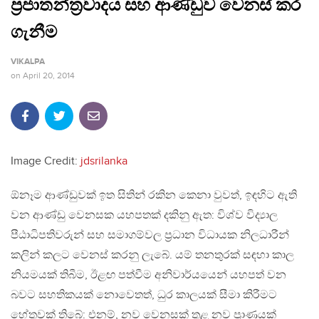
ප‍්‍රජාතන්ත‍්‍රවාදය සහ ආණ්ඩුව වෙනස් කර
ගැනීම
VIKALPA
on
April 20, 2014
Image Credit:
jdsrilanka
ඕනෑම ආණ්ඩුවක් ඉත සිතින් රකින කෙනා වුවත්, ඉඳහිට ඇති
වන ආණ්ඩු වෙනසක යහපතක් දකිනු ඇත: විශ්ව විද්‍යාල
පීඨාධිපතිවරුන් සහ සමාගම්වල ප‍්‍රධාන විධායක නිලධාරීන්
කලින් කලට වෙනස් කරනු ලැබේ. යම් තනතුරක් සඳහා කාල
නියමයක් තිබීම, ඊළඟ පත්වීම අනිවාර්යයෙන් යහපත් වන
බවට සහතිකයක් නොවෙතත්, ධුර කාලයක් සීමා කිරීමට
හේතුවක් තිබේ: එනම්, නව වෙනසක් තුළ නව ප‍්‍රාණයක්