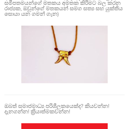
සමීපතමයන්ගේ මතකය අමතක කිරීමට බල කරන
රාජ්‍යක, ඔවුන්ගේ මතකයන් සමග සත්‍ය සහ යුක්තිය
සොයා යන ගමන් ගැන)
ඔබත් සමාජමාධ්‍ය පරිශීලකයෙක්ද? කියවන්න!
දැනගන්න! ක්‍රියාත්මකවන්න!