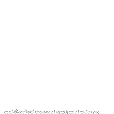
ආදරණීයන්ගේ මතකයන් (අතුරුදහන් කරන ලද