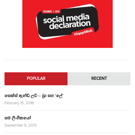
POPULAR
RECENT
සෙක්ස් ඇන්ඩ් ලව් – බ්‍රා සහ ‘ලේ’
February 15, 2016
සම ලිංගිකයෝ
September 9, 2013