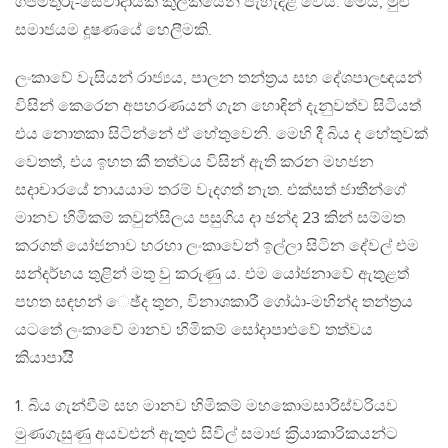
ගජමිතුරු-සේවාදායක කුලකයෙන් පැහැදිළි වෙයි. මෙය, මුළු
සමාජයම දූෂණයේ හෙලීමකි.
ලංකාවේ වැසියන් රාජ්‍යය, පාලන තන්ත‍්‍රය සහ දේශපාලඥයන්
විසින් කෙරෙන අපහරණයන් ගැන හොඳින් දැනුවත්ව සිටියත්
එය නොතකා සිටින්නේ ඒ හේතුවෙනි. මෙහි දී බිය ද හේතුවක්
වෙතත්, එය ඉහත කී තත්වය විසින් ඇති කරන මහජන
සදාචාරයේ නායයාම තරම් වැදගත් නැත. එක්සත් ජාතීන්ගේ
මානව හිමිකම් කවුන්සිලය පසුගිය දා ඡන්ද 23 කින් සම්මත
කරගත් යෝජනාව හරහා ලංකාවෙන් ඉල්ලා සිටින දේවල් එම
සන්දර්භය තුළින් මතු වු කරුණු ය. එම යෝජනාවේ ඇතුළත්
පහත සඳහන් ෙඡ්ද තුන, විනාශකාරී ගෝඨා-මහින්ද තන්ත‍්‍රය
යටතේ ලංකාවේ මානව හිමිකම් සෝදාපාළුවේ තත්වය
කියාපායිි
1. බිය ගැන්වීම් සහ මානව හිමිකම් මහකොමසාරිස්වරියව
මුණගැසුණු අයවළුන් ඇතුළු සිවිල් සමාජ ක‍්‍රියාකාරිකයන්ට