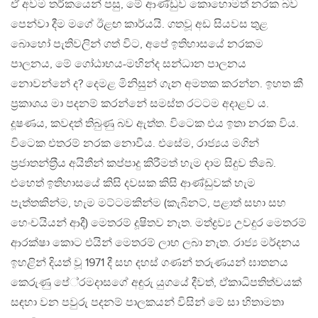
ඒ අවම තර්කයෙන් පසු, මේ ආණ්ඩුව කොහොමත් නරක බව
පෙන්වා දීම මගේ ඊළඟ කාර්යයි. ගතවූ අඩ සියවස තුළ
බොහෝ පැතිවලින් ගත් විට, අපේ ඉතිහාසයේ නරකම
පාලනය, මේ ගෝඨාභය-මහින්ද සන්ධාන පාලනය
නොවන්නේ ද? දෙමළ මිනිසුන් ගැන අමතක කරන්න. ඉහත කී
ප‍්‍රකාශය මා පදනම් කරන්නේ සමස්ත රටටම අදාළව ය.
දූෂණය, කවදත් තිබුණු බව ඇත්ත. විටෙක එය ඉතා නරක විය.
විටෙක එතරම් නරක නොවීය. එසේම, රාජ්‍යය මගින්
ප‍්‍රජාතන්ත‍්‍රීය අයිතීන් කප්පාදු කිරීමත් හැම දාම සිදුව තිබේ.
එහෙත් ඉතිහාසයේ කිසි දවසක කිසි ආණ්ඩුවක් හැම
පැත්තකින්ම, හැම මට්ටමකින්ම (කැබිනට්, පළාත් සභා සහ
හෙංචයියන් ආදී) මෙතරම් දූෂිතව නැත. මත්ද්‍රව්‍ය උවදුර මෙතරම්
ආරක්ෂා කොට එයින් මෙතරම් ලාභ ලබා නැත. රාජ්‍ය මර්දනය
ඉහළින් දියත් වූ 1971 දී සහ දහස් ගණන් තරුණයන් ඝාතනය
කෙරුණු පේ‍්‍රමදාසගේ අඳුරු යුගයේ දීවත්, ඒකාධිපතිත්වයක්
සඳහා වන පවුරු පදනම් පාලකයන් විසින් මේ සා හිතාමතා