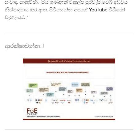
සංවාද, සාකච්ඡා, සිය ගණනක් විකල්ප පුරවැසි වෙබ් අඩවිය
නිශ්පාදනය කර ඇත. පිවිසෙන්න අපගේ
YouTube
වීඩියෝ
චැනලයට."
ආරක්ෂාවන්න..!