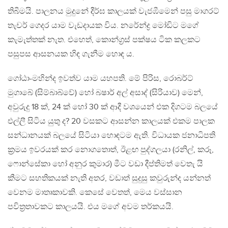
තිබීමයි. පාලනය මුදුනේ දීර්ඝ කාලයක් වැජඹීමෙන් පසු මාගරට්
තැචර් ගෙදර යාම වැඩදායක විය. නරේන්ද්‍ර මෝඩිට මගේ
කැමැත්තක් නැත. එහෙත්, කොන්ග‍්‍රස් පක්ෂය ටික කලකට
පසුපස ආසනයක හිඳ ගැනීම හොඳ ය.
ගෝඨා-මහින්ද ඉවත්ව යාම යහපති. මේ පිරිස, රොබර්ට්
මුගාබේ (සිම්බාබ්වේ) හෝ බෂාර් අල් අසාද් (සිරියාව) මෙන්,
අවුරුදු 18 ක්, 24 ක් හෝ 30 ක් ආදී වශයෙන් එක දිගටම බලයේ
එල්ලී සිටිය යුතු ද? 20 වසකට ආසන්න කාලයක් එකම පාලක
සන්ධානයක් බලයේ සිටියා හොඳටම ඇති. විධායක ජනාධිපති
ක‍්‍රමය ඉවරයක් කර නොගතොත්, ඊළඟ පුද්ගලයා (රනිල්, කරූ,
ෆොන්සේකා හෝ අනුර කුමාර) මීට වඩා දීප්තිමත් වෙතැ යි
කීමට සහතිකයක් නැති අතර, වඩාත් සුදුසු කවුරුන්ද යන්නත්
වෙනම මාතෘකාවකි. කෙසේ වෙතත්, මෙය වස්සාන
පවිත‍්‍රතාවකට කාලයයි. එය මගේ අවම තර්කයයි.