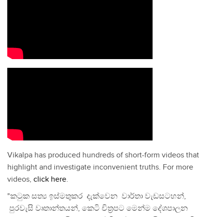
Vikalpa has produced hundreds of short-form videos that
highlight and investigate inconvenient truths. For more
videos,
click here
.
"කටුක සත්‍ය ඉස්මතුකර දැක්වෙන වාර්තා වැඩසටහන්,
පුරවැසි වෘතාන්තයන්, කෙටි චිත්‍රපට මෙන්ම දේශපාලන