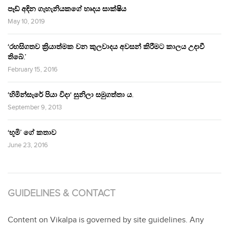
පෑඩ් අඳින ගැහැනියකගේ හෘදය සාක්ෂිය
May 10, 2019
‘රහසිගතව ක්‍රියාත්මක වන කුලවාදය අවසන් කිරීමට කාලය උදාවී
තිබේ.’
February 15, 2016
‘හිමින්සැරේ පියා විදා‘ සුනිලා සමුගත්තා ය.
September 9, 2013
‘භූමි’ ගේ කතාව
June 23, 2016
GUIDELINES & CONTACT
Content on Vikalpa is governed by site guidelines. Any