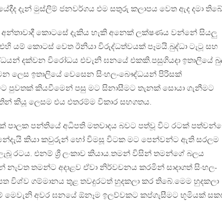
ේදීද දැන් මුස්ලිම් ජනවර්ගය එම සතුරු කලාපය වෙත ඇද දමා තිබේ
න්තාවාදී කොටසේ දැකිය හැකි අනෙක් ලක්ෂණය වන්නේ සියලු
 එහි යම් කොටස් වෙත ඊනියා විරුද්ධත්වයක් පෑමයි.බුද්ධා ටැටූ සහ
ෞද්ධයන් දක්වන විරෝධය එවැනි ඝනයේ එකකි.පසුගියදා ඉතාලියේ බුද
දමන ලෙස ඉතාලියේ වෙසෙන සිංහල-බෞද්ධයන් පිරිසක්
වට පුවතක් කියවීමෙන් පසු මට සිනාසීමට තැනක් සොයා ගැනීමට
හතින් කියූ ලෙසම එය එතරම්ම විකාර සහගතය.
් පාලක පන්තියේ අධිපති මතවාදය බවට පත්වූ විට රටක් පත්වන්
ේදැයි කියා කවුරුන් හෝ විමසූ විටක මට පෙන්වන්ට ඇති සරලම
ූ රටය. එනම් ශ්‍රී ලංකාව කියාය.තමන් විසින් තමන්ගේ බලය
 නැවත තමන්ට අදාළව ඒවා නිර්වචනය කරමින් සාදාගත් සිංහල-
ූපත විශ්ව ගම්මානය තුළ තවදුරටත් හුදකලා කර තිබේ.මෙම හුදකලා
 මෙවැනි අවර ඝනයේ ඕනෑම ඉලව්වකට කප්ගැසීමට භූමියක් සක