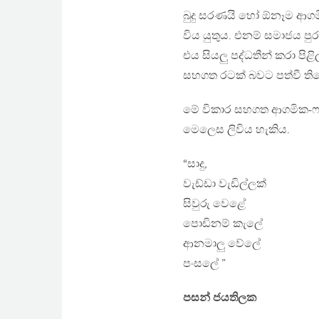
බුදු සරණයි හෝ ඕනෑම ආගම
විය යුතුය. එනම් සමාජය ප
එය සියලු පද්ධතීන් කරා පි
සහගත රටක් බවට පත්වී ති
මේ විකාර සහගත ආගමික-ෆ
මෙලෙස ලිවිය හැකිය.
“සාදු,
වැඩ්ඩා වැඩිල්ලක්
සිවුරු වෙළේ
පොඩිනම් කැලේ
ආනමාලු වේලේ
පංසලේ ”
පසන් ජයතිලක