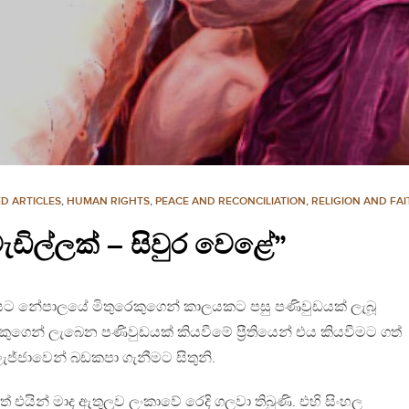
D ARTICLES
,
HUMAN RIGHTS
,
PEACE AND RECONCILIATION
,
RELIGION AND FAI
 වැඩිල්ලක් – සිවුර වෙළේ”
ේලයට නේපාලයේ මිතුරෙකුගෙන් කාලයකට පසු පණිවුඩයක් ලැබූ
කුගෙන් ලැබෙන පණිවුඩයක් කියවීමේ ප්‍රීතියෙන් එය කියවීමට ගත්
ැජ්ජාවෙන් බඩකපා ගැනීමට සිතුනි.
් එයින් මාද ඇතුලුව ලංකාවේ රෙදි ගලවා තිබුණි. එහි සිංහල