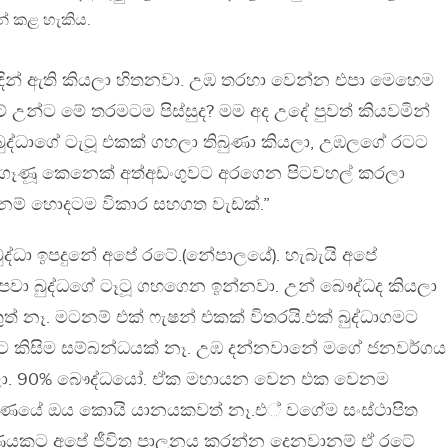
් කළ හැකිය.
ින් ඇති කියලා හිතනවා. උඹ තරහා වෙන්න එපා මෙහෙම
උන්ට මේ තරමටම පිස්සුද? මම අද උදේ පුවත් කියවමින්
ුද්ධාගේ ටැටූ එකක් ගහලා තිබුණා කියලා, උඹලගේ රටට
 ගෑණූ කෙනෙක් අත්අඩංගුවට අරගෙන පිටවහල් කරලා
නම් හොදටම විකාර සහගත වැඩක්.”
ද්ධා ඉපදුනේ අපේ රටේ.(නේපාලයේ). හැබැයි අපේ
ා බුද්ධගේ ටෑටූ ගහගෙන ඉන්නවා. උන් බෞද්ධද කියලා
ත් නෑ. මටනම් එක් ෆැෂන් එකක් විතරයි.එක් බුද්ධාගමට
 කිසිම සම්බන්ධයක් නෑ. උඹ දන්නවානේ මගේ ජනවර්ගය
යලා. 90% බෞද්ධයෝ. ඒක මහායන වෙන එක වෙනම
්ශණයේ ඔය කොයි යානයකවත් නෑ.එ් වගේම සංස්ථාපිත
ණයකට අපේ ජීවිත පාලනය කරන්න දෙනවානම් ඒ රටේ