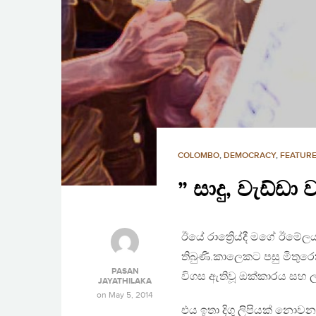
COLOMBO
,
DEMOCRACY
,
FEATURE
” සාදු, වැඩ්ඩා
ඊයේ රාත්‍රිෙය්දී මගේ ඊම
තිබුණි.කාලෙකට පසු මිතුරෙ
PASAN
විගස ඇතිවූ ඔක්කාරය සහ ල
JAYATHILAKA
on
May 5, 2014
එය ඉතා දිගු ලිපියක් නොවනත