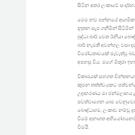
සිටින අතර ලංකාවේ සංදර්භය
මෙම නව පන්නයේ ආගමික අ
නූතන සැප ගනිමින් සිටිමින්
බුද්ධා බාර් වෙත ඊනියා බ
බාර් නැමති අවන්හල වසා 
විරෝධතාවයක් පැවැත්වූ බ
අපහසු විය. මගේ මිතුරා ඉ
විකාරයක් සහගත චින්තනයක
කුමන තත්ත්වයකට පත්වන්න
උදාහරණය මා ජන්මලාභය ලැබ
පවත්වාගෙන යාම වෙනුවෙන්
බෞද්ධාගම, ලංකාව නම්වූ ද
වීමේ අනාගත අභියෝගයනම්
වීමයි.