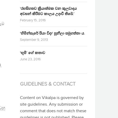
‘රහසිගතව ක්‍රියාත්මක වන කුලවාදය
අවසන් කිරීමට කාලය උදාවී තිබේ.’
February 15, 2016
ෑම
‘හිමින්සැරේ පියා විදා‘ සුනිලා සමුගත්තා ය.
September 9, 2013
‘භූමි’ ගේ කතාව
June 23, 2016
.
GUIDELINES & CONTACT
Content on Vikalpa is governed by
site guidelines. Any submission or
ුහු
comment that does not match these
guidelines is not published. Please