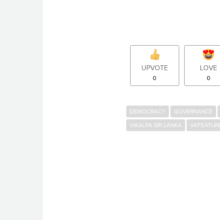
UPVOTE
LOVE
0
0
DEMOCRACY
GOVERNANCE
VIKALPA SRI LANKA
VKFEATUR