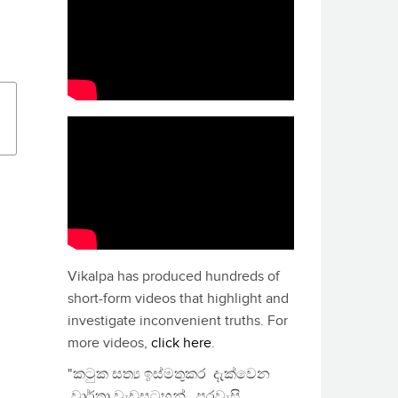
Vikalpa has produced hundreds of
short-form videos that highlight and
investigate inconvenient truths. For
more videos,
click here
.
"කටුක සත්‍ය ඉස්මතුකර දැක්වෙන
වාර්තා වැඩසටහන්, පුරවැසි