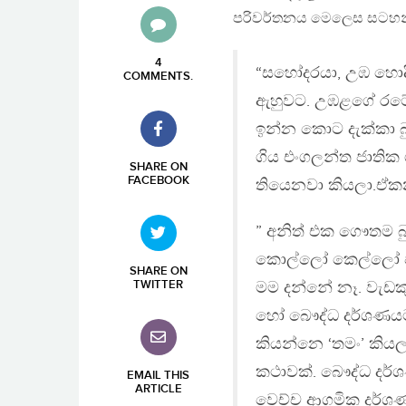
පරිවර්තනය මෙලෙස සටහන
4
“සහෝදරයා, උඹ හොද
COMMENTS
.
ඇහුවට. උඹළගේ රටේ 
ඉන්න කොට දැක්කා බ
ගිය එංගලන්ත ජාතික
SHARE ON
FACEBOOK
තියෙනවා කියලා.ඒක
” අනිත් එක ගෞතම බු
කොල්ලෝ කෙල්ලෝ පව
SHARE ON
TWITTER
මම දන්නේ නෑ. වැඩකු
හෝ බෞද්ධ දර්ශණයට
කියන්නෙ ‘තමං’ කි
කථාවක්. බෞද්ධ දර
EMAIL THIS
ARTICLE
වෙච්ච ආගමික දර්ශ