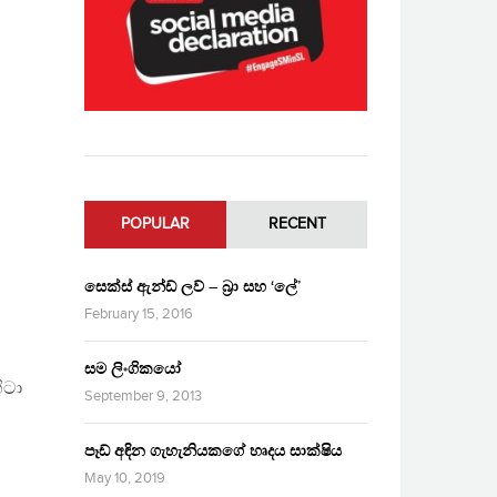
POPULAR
RECENT
සෙක්ස් ඇන්ඩ් ලව් – බ්‍රා සහ ‘ලේ’
February 15, 2016
සම ලිංගිකයෝ
ිටා
September 9, 2013
පෑඩ් අඳින ගැහැනියකගේ හෘදය සාක්ෂිය
May 10, 2019