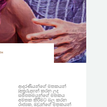
TH
ආදරණීයන්ගේ මතකයන්
(අතුරුදහන් කරන ලද
සමීපතමයන්ගේ මතකය
අමතක කිරීමට බල කරන
රාජ්‍යක, ඔවුන්ගේ මතකයන්