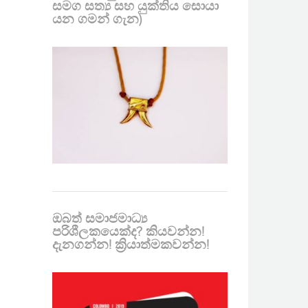
සමග සත්‍ය සහ යුක්තිය සොයා
යන ගමන් ගැන)
ඔබත් සමාජමාධ්‍ය
පරිශීලකයෙක්ද? කියවන්න!
දැනගන්න! ක්‍රියාත්මකවන්න!