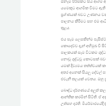
ඕනෑම පිරිසකට සිය ආගම ඇද
යමෙකුට ආගමික වීමට ඇති අ
ප්‍රශ්ණයක් බවට උණනය වන
පාලනය කිරීමට සහ එම ආධ
තුළය.
එය සෑම ලෙසකින්ම පැසිස්ට්
කොදෙව්ව දැන් අභිමුඛ වී ස
පාලකයක් සෑම විටකම ශුද්ධ ව
නොවූ ශුද්ධවූ කොටසක් බවට
යමක් දිව්‍යමය තත්ත්වයක් 
අතර අනෙක් සියලු දේවල් 
එවැනි තලයක් වෙතය. ඔහු 
බෞද්ධ දර්ශණයේ අලුත් කල
ආන්තික කරමින් සිටිති. ඒ අ
උත්සහ දරති. මියර්මාරයේදී