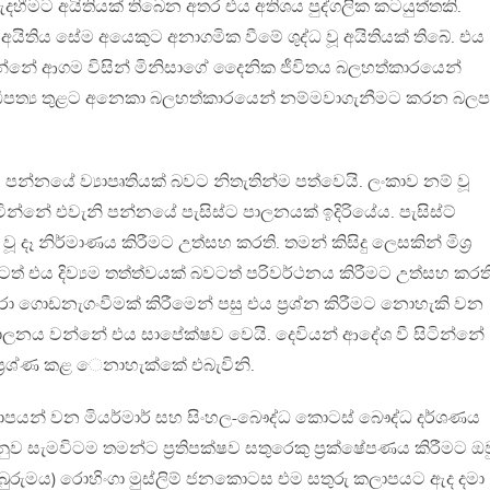
හීමට අයිතියක් තිබෙන අතර එය අතිශය පුද්ගලික කටයුත්තකි.
යිතිය සේම අයෙකුට අනාගමික වීමේ ශුද්ධ වූ අයිතියක් තිබේ. එය
්නේ ආගම විසින් මිනිසාගේ දෛනික ජීවිතය බලහත්කාරයෙන්
ිපත්‍ය තුළට අනෙකා බලහත්කාරයෙන් නම්මවාගැනීමට කරන බලප
 පන්නයේ ව්‍යාපෘතියක් බවට නිතැතින්ම පත්වෙයි. ලංකාව නම් වූ
ිටින්නේ එවැනි පන්නයේ පැසිස්ට පාලනයක් ඉදිරියේය. පැසිස්ට්
ූ දෑ නිර්මාණය කිරීමට උත්සහ කරති. තමන් කිසිදු ලෙසකින් මිශ්‍ර
ත් එය දිව්‍යම තත්ත්වයක් බවටත් පරිවර්ථනය කිරීමට උත්සහ කරති
කරා ගොඩනැගංවීමක් කිරීමෙන් පසු එය ප්‍රශ්න කිරීමට නොහැකි වන
පාලනය වන්නේ එය සාපේක්ෂව වෙයි. දෙවියන් ආදේශ වී සිටින්නේ
ප්‍රශ්ණ කළ ෙනාහැක්කේ එබැවිනි.
ාපයන් වන මියර්මාර් සහ සිංහල-බෞද්ධ කොටස් බෞද්ධ දර්ශණය
නුව සැමවිටම තමන්ට ප්‍රතිපක්ෂව සතුරෙකු ප්‍රක්ෂේපණය කිරීමට ඔව
 (බුරුමය) රොහිංගා මුස්ලිම් ජනකොටස එම සතුරු කලාපයට ඇද දමා