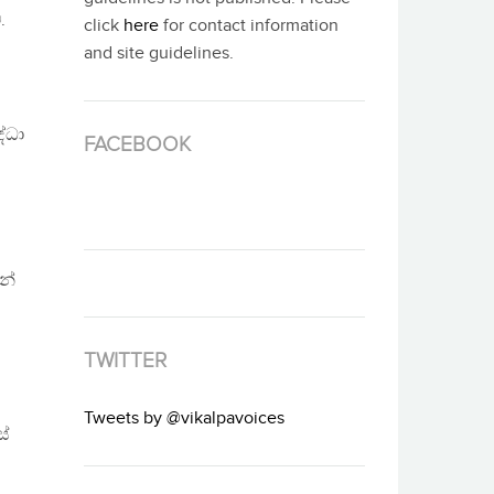
.
click
here
for contact information
and site guidelines.
්ධා
FACEBOOK
නේ
TWITTER
Tweets by @vikalpavoices
ස්