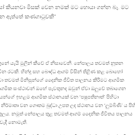
යෝ කියනවා මිසක් වෙන නමක් මට හොයා ගන්න බෑ. මට
ගැන ඇත්තේ කණගාටුවකි”
නේ යැයි මුලින් කීවේ ඒ නිසාවෙනි. නේපාලය තවමත් නූතන
ටින රටකි. හින්දු සහ බෞද්ධ ආගම් විසින් තිළිණ කළ බොහෝ
වා තවමත් මිනිසුන්ගේ දෛනික ජීවිත පාලනය කිරීමට ආගමික
 ආගමික සංස්ථාවන් ඔහේ පැවතුනද ඔවුන් ඒවා ඔලුවේ තබාගෙන
ිකයන්ගේ ඉහළම ආගමික ස්ථානයක් වන ‘පෂුපතිනාත්’ පිහිටා
නිර්මාතෘ වන ගෞතම බුද්ධා උපත ලද ස්ථානය වන ‘ලුම්බිණි’ ය පිහ
තුලය. නමුත් නේපාලය තුළ තවමත් ආගම් දෛනික ජීවිතය පාලනය
වැදී නොමැති.