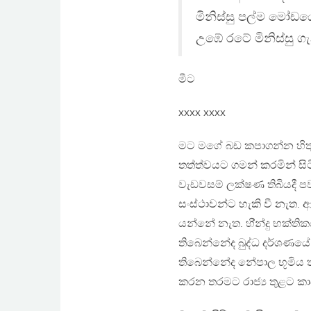
මිනිස්සු පල්ම මෝඩ
උඹේ රටේ මිනිස්සු 
මීට
xxxx xxxx
මට මගේ බඩ කපාගන්න හිතු
තත්ත්වයට ගමන් කරමින් සි
වැඩවසම් ලක්ෂණ තිබියදී ප
සංස්ථාවන්ට හැකි වී නැත.
යන්නේ නැත. හි්න්දු භක්ත
තිබෙන්නේද බුද්ධ දර්ශණයේ 
තිබෙන්නේද නේපාල භූමිය 
කරන තරමට රාජ්‍ය තුළට කා