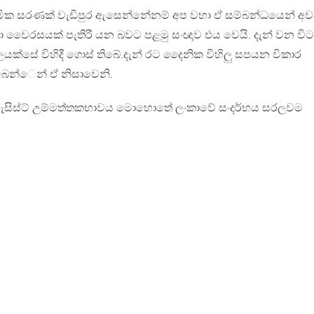
ික සරණක් වැඩිපුර ඇසෙන්නේනම් අප වහා ඒ සම්බන්ධයෙන් අවද
ුරා වෛරසයක් පැතිරී යන බවට පළමු සංඥාව එය වෙයි. දැන් වන විට
ළිලයක්සේ විහිදී ගොස් තිබේ.දැන් රට දෛනික විහිලු සපයන විකාර
බෙන්ෙන් ඒ නිසාවෙනි.
ැසිස්ට් උම්මත්තකභාවය මොහොතේ ලංකාවේ සංදර්භය සරලවම