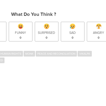
What Do You Think ?
FUNNY
SURPRISED
SAD
ANGRY
0
0
0
0
HUMAN RIGHTS
MONK
PEACE AND RECONCILIATION
VIKALPA
ED