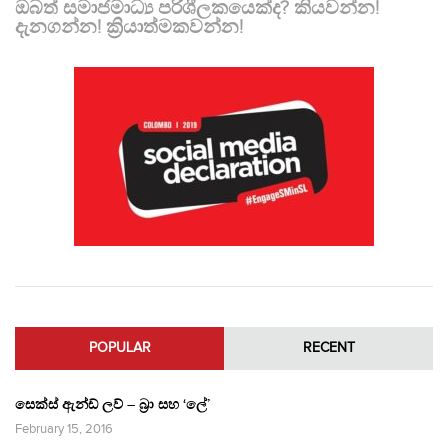
ඔබත් සමාජමාධ්‍ය පරිශීලකයෙක්ද? කියවන්න!
දැනගන්න! ක්‍රියාත්මකවන්න!
POPULAR
RECENT
සෙක්ස් ඇන්ඩ් ලව් – බ්‍රා සහ ‘ලේ’
February 15, 2016