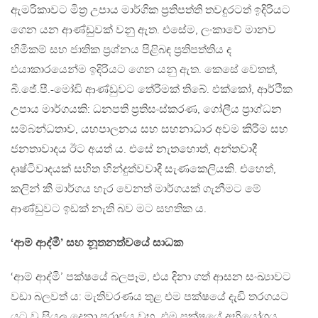
ඇමරිකාවට මිත‍්‍ර උපාය මාර්ගික ප‍්‍රතිපත්ති තවදුරටත් ඉදිරියට
ගෙන යන ආණ්ඩුවක් වනු ඇත. එසේම, ලංකාවේ මානව
හිමිකම් සහ ජාතික ප‍්‍රශ්නය පිළිබඳ ප‍්‍රතිපත්තිය ද
එයාකාරයෙන්ම ඉදිරියට ගෙන යනු ඇත. කෙසේ වෙතත්,
බී.ජේ.පී.-මෝඩි ආණ්ඩුවට තේරීමක් තිබේ. එක්කෝ, ආර්ථික
උපාය මාර්ගයකි: ධනපති ප‍්‍රතිසංස්කරණ, ගෝලීය ප‍්‍රාග්ධන
සම්බන්ධතාව, යහපාලනය සහ සහනාධාර අවම කිරීම සහ
ජනතාවාදය ඊට අයත් ය. එසේ නැතහොත්, අන්තවාදී
දෘෂ්ටිවාදයක් සහිත හින්දුත්වවාදී සැණකෙලියකි. එහෙත්,
කලින් කී මාර්ගය හැර වෙනත් මාර්ගයක් ගැනීමට මේ
ආණ්ඩුවට ඉඩක් නැති බව මට සහතික ය.
‘ආම් ආද්මී’ සහ නූතනත්වයේ සාධක
‘ආම් ආද්මි’ පක්ෂයේ බලපෑම, එය දිනා ගත් ආසන සංඛ්‍යාවට
වඩා බලවත් ය: මැතිවරණය තුළ එම පක්ෂයේ දැඩි තරගයට
යට වූ සියලූ දෙනා පරාජය වුහ. එම පක්ෂයේ අභියෝගය