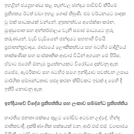
ඉහළින් ජයග‍්‍රහණය කළ තැන්වල ඡන්දය පාවිච්චි කිරීමේ
ප‍්‍රතිශතය ඊටත් වඩා ඉහළ ගොස් තිබුණි. එම වර්ධනයට පාදක
වු එක් සාධකයක් වන්නේ, නූතනත්වය අපේක්ෂා කරන,
මූණුපොත සහ අන්තර්ජාලය වැනි සමාජ මාධ්‍යයට හුරු
තරුණයන්, වැඩි වැඩියෙන් ඡන්දයට සහභාගී වීමයි.
ප‍්‍රජාතන්ත‍්‍රවාදය, රාජ්‍යයේ ලෞකිකත්වය සහ බටහිර මාදිලියේ
තාක්ෂණික සහ සංස්කෘතික ආචාර විධීන් අගයන මේ පිරිස,
ඒවාට එරෙහි ඕනෑම ප‍්‍රයත්නයකට විරෝධය දක්වනු ඇත.
එසේම, ඇමරිකාව සහ බටහිර සමග ඉන්දියාව පවත්වන උපාය
මාර්ගික සම්බන්ධතාව පළුදු කරන කිසිවකට ඉඩක් ද මෙහි දී
ඉතිරි නොවනු ඇත.
ඉන්දියාවේ විදේශ ප‍්‍රතිපත්තිය සහ ලංකාව සම්බන්ධ ප‍්‍රතිපත්තිය
භාරතීය ජනතා පක්ෂය තුළට මෝඩිව අටවන ලද්දේ, හින්දු
ජාතිකවාදී, දක්ෂිණාංශික පක්ෂයක් වන, ආර්.එස්.එස්. ව්‍යාපාරය