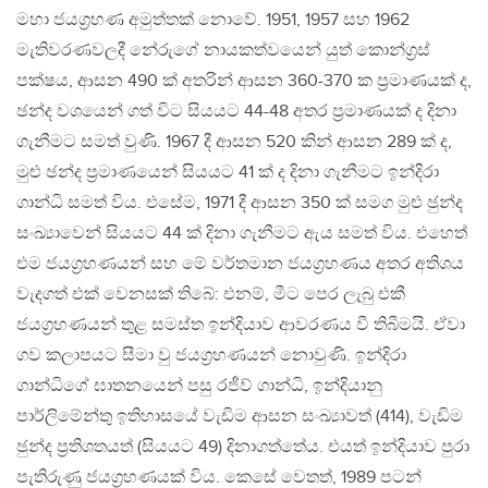
මහා ජයග‍්‍රහණ අමුත්තක් නොවේ. 1951, 1957 සහ 1962
මැතිවරණවලදී නේරුගේ නායකත්වයෙන් යුත් කොන්ග‍්‍රස්
පක්ෂය, ආසන 490 ක් අතරින් ආසන 360-370 ක ප‍්‍රමාණයක් ද,
ඡන්ද වශයෙන් ගත් විට සියයට 44-48 අතර ප‍්‍රමාණයක් ද දිනා
ගැනීමට සමත් වුණි. 1967 දී ආසන 520 කින් ආසන 289 ක් ද,
මුළු ඡන්ද ප‍්‍රමාණයෙන් සියයට 41 ක් ද දිනා ගැනීමට ඉන්දිරා
ගාන්ධි සමත් විය. එසේම, 1971 දී ආසන 350 ක් සමග මුළු ඡුන්ද
සංඛ්‍යාවෙන් සියයට 44 ක් දිනා ගැනීමට ඇය සමත් විය. එහෙත්
එම ජයග‍්‍රහණයන් සහ මේ වර්තමාන ජයග‍්‍රහණය අතර අතිශය
වැදගත් එක් වෙනසක් තිබේ: එනම්, මීට පෙර ලැබු එකී
ජයග‍්‍රහණයන් තුළ සමස්ත ඉන්දියාව ආවරණය වී තිබීමයි. ඒවා
ගව කලාපයට සීමා වු ජයග‍්‍රහණයන් නොවුණි. ඉන්දිරා
ගාන්ධිගේ ඝාතනයෙන් පසු රජීව් ගාන්ධි, ඉන්දියානු
පාර්ලිමේන්තු ඉතිහාසයේ වැඩිම ආසන සංඛ්‍යාවත් (414), වැඩිම
ඡුන්ද ප‍්‍රතිශතයත් (සියයට 49) දිනාගත්තේය. එයත් ඉන්දියාව පුරා
පැතිරුණු ජයග‍්‍රහණයක් විය. කෙසේ වෙතත්, 1989 පටන්