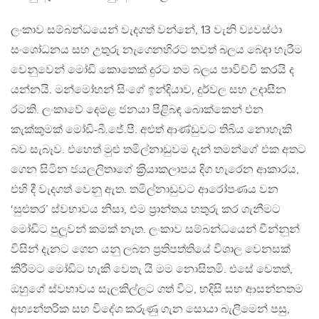
ලංකාව සම්බන්ධයෙන් වැදගත් වන්නේ, 13 වැනි ව්‍යවස්ථා
සංශෝධනය සහ උතුරු නැගෙනහිරට තවත් බලය බෙදා හැරීම
වෙනුවෙන් මෝඩි කොතෙක් දුරට තම බලය පාවිච්චි කරයි ද
යන්නයි. මන්මෝහන් සිංගේ ඉන්දියාව, දුර්වල සහ උදාසීන
රටකි. ලංකාවේ දෙමළ ජනයා පිළිබඳ බොක්කෙන් එන
කැක්කුමක් මෝඩි-බී.ජේ.පී. අළුත් ආණ්ඩුවට තිබිය නොහැකි
බව සැබෑව. එහෙත් මුළු තමිල්නාඩුවම දැන් තමන්ගේ එක අතට
ගෙන සිටින ජයලලිතාගේ ක‍්‍රියාකලාපය දිග හැරෙන ආකාරය,
එහි දී වැදගත් වෙනු ඇත. තමිල්නාඩුවට ආරෝපණය වන
‘සුළුතර’ ස්වභාවය නිසා, එම ප‍්‍රාන්තය හතුරු කර ගැනීමට
මෝඩිට පුලූවන් කමක් නැත. ලංකාව සම්බන්ධයෙන් චීන්නුන්
විසින් දැනට ගෙන යනු ලබන ප‍්‍රතිපත්තියේ විශාල වෙනසක්
කිරීමට මෝඩිට හැකි වෙතැ යි මම නොසිතමි. එසේ වෙතත්,
ඔහුගේ ස්වභාවය සැලකිල්ලට ගත් විට, හදිසි සහ ආසන්නතම
අභ්‍යන්තරික සහ විදේශ කරුණු ගැන සොයා බැලීමෙන් පසු,