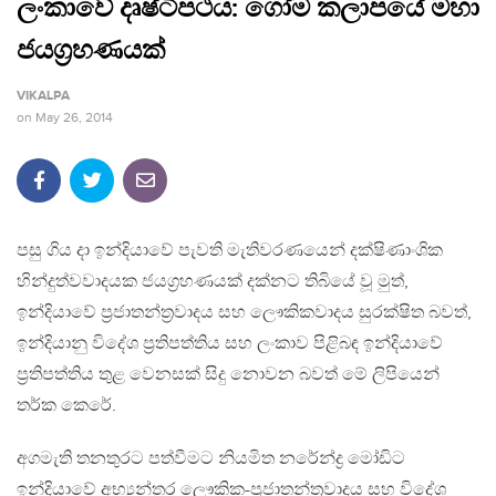
ලංකාවේ දෘෂ්ටිපථය: ගෝම කලාපයේ මහා
ජයග‍්‍රහණයක්
VIKALPA
on
May 26, 2014
පසු ගිය දා ඉන්දියාවේ පැවති මැතිවරණයෙන් දක්ෂිණාංශික
හින්දුත්වවාදයක ජයග‍්‍රහණයක් දක්නට තිබියේ වූ මුත්,
ඉන්දියාවේ ප‍්‍රජාතන්ත‍්‍රවාදය සහ ලෞකිකවාදය සුරක්ෂිත බවත්,
ඉන්දියානු විදේශ ප‍්‍රතිපත්තිය සහ ලංකාව පිළිබඳ ඉන්දියාවේ
ප‍්‍රතිපත්තිය තුළ වෙනසක් සිදු නොවන බවත් මේ ලිපියෙන්
තර්ක කෙරේ.
අගමැති තනතුරට පත්වීමට නියමිත නරේන්ද්‍ර මෝඩිට
ඉන්දියාවේ අභ්‍යන්තර ලෞකික-ප‍්‍රජාතන්ත‍්‍රවාදය සහ විදේශ