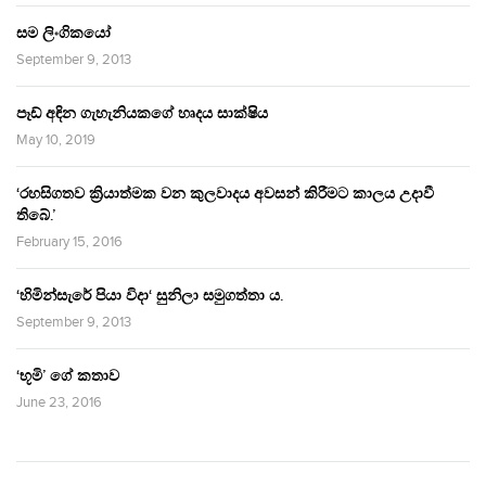
සම ලිංගිකයෝ
September 9, 2013
පෑඩ් අඳින ගැහැනියකගේ හෘදය සාක්ෂිය
May 10, 2019
‘රහසිගතව ක්‍රියාත්මක වන කුලවාදය අවසන් කිරීමට කාලය උදාවී
තිබේ.’
February 15, 2016
‘හිමින්සැරේ පියා විදා‘ සුනිලා සමුගත්තා ය.
September 9, 2013
‘භූමි’ ගේ කතාව
June 23, 2016