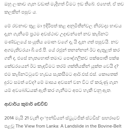
ඔහු ලංකාව ගැන වඩාත් මැදිහත් වීමට ඉඩ තිබේ. එහෙත්, ඒ තව
කලකින් පසුව ය.
මේ රචනාව තුළ මා ඉදිරිපත් කළ අනුමිතීන්වල නිරවද්‍ය භාවය
දැන ගැනීමේ ප‍්‍රථම අවස්ථාව උදාවන්නේ නව කැබිනට්
මණ්ඩලයේ සංයුතිය මොන වගේ දැ යි දැන ගත් පසුවයි. නව
අගමැතිවරයා බී.ජේ.පී. යේ රජුන් තනන්නන් ඊට ඇතුළත් කර
ගනී ද, එසේ නැතහොත් තමාට පෞද්ගලිකව පක්ෂපාතී පක්ෂ
කේඩරයෙන් ඊට කැඳවීමට තරම් ශක්තියකින් යුක්ත වෙයි ද?
එම කැබිනට්ටුවේ හැඩය සැකසීමට ආර්.එස්.එස්. කොතෙක්
දුරට සමත් වේද? මේ මාසය අවසන් වන විට ඒ කරුණු ගැන
යම් අවබෝධයක් ඇති කර ගැනීමට අපට හැකි වනු ඇත.
ආචාර්ය කුමාර් ඬේවිඞ්
2014 මැයි 21 වැනි දා ‘ඉන්ඩියන් ස්ට‍්‍රැටජික් ස්ටඞීස්’ සඟරාවේ
පළවූ The View from Lanka: A Landslide in the Bovine-Belt