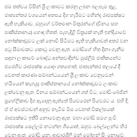
එම තත්වය විසින් ශ‍්‍රි ලංකාවට කරනු ලබන බලපෑම තුළ,
ජාත්‍යන්තර වශයෙන් අතපය දිග හැරීමට මහින්ද රාජපක්ෂට
ඇති හැකියාව, ඔහුගේ වර්තමාන මිතුරන්ගේ (චීනය සහ
පාකිස්තානය) හොඳ හිතත්, පැහැදිළි චිත‍්‍රයක් නැති ඉන්දියාවේ
නෝක්කාඩුවට ලක් නොවී සිටීමට ඇති හැකියාවත් අතර වන
පටු සීමාවකට කොටු වෙනු ඇත. මෝඩිගේ හිත දිනා ගැනීම
සඳහා ලංකාවේ බෞද්ධ අන්තවාදීන්ව මුස්ලිම් ජාතිකයන්ට
එරෙහිව රාජපක්ෂ යොදා ගතහොත්, ජාත්‍යන්තර තලයේ දී
වෙනත් කාරණා සම්බන්ධයෙන් ශ‍්‍රී ලංකාව වෙනුවෙන්
හයියෙන් කෑගැසූ පාකිස්තානයේ නෝක්කාඩුවට ලංකාව
ලක්වෙනු ඇත. චීනය සම්බන්ධයෙන් ගත් විට, මෝඩි-බේජින්
ප‍්‍රහේලිකාව දිග ඇදෙනු ඇත්තේ පියවරෙන් පියවරට ය. එහි දී,
ඒ ඒ අවස්ථාවන් අනුව නැටීම මිස වෙනත් විකල්පයක්
රාජපක්ෂට ඉතිරි නොවෙනු ඇත. මහා මෝඩි සමග පුංචි
රාජපක්ෂ සෙල්ලම් නටන්න ගියොත්, ඔහුව බෙල්ලෙන්ම හිර
වෙනු ඇත. මෝඩි යනු, ආචාරශීලී මන් මෝහන් සිං නොවේ.