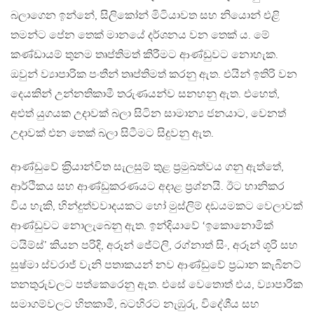
බලාගෙන ඉන්නේ, සිලිකෝන් මිටියාවත සහ නියොන් එළි
තමන්ට පේන තෙක් මානයේ දර්ශනය වන තෙක් ය. මේ
කණ්ඩායම් තුනම තෘප්තිමත් කිරීමට ආණ්ඩුවට නොහැක.
ඔවුන් ව්‍යාපාරික පංතීන් තෘප්තිමත් කරනු ඇත. එයින් ඉතිරි වන
දෙයකින් උන්නතිකාමී තරුණයන්ව සනහනු ඇත. එහෙත්,
අළුත් යුගයක උදාවක් බලා සිටින සාමාන්‍ය ජනයාට, වෙනත්
උදාවක් එන තෙක් බලා සිටීමට සිදුවනු ඇත.
ආණ්ඩුවේ ක‍්‍රියාන්විත සැලසුම් තුළ ප‍්‍රමුඛත්වය ගනු ඇත්තේ,
ආර්ථිකය සහ ආණ්ඩුකරණයට අදාළ ප‍්‍රශ්නයි. ඊට හානිකර
විය හැකි, හින්දුත්වවාදයකට හෝ මුස්ලිම් දඩයමකට වෙලාවක්
ආණ්ඩුවට නොලැබෙනු ඇත. ඉන්දියාවේ ‘ඉකොනොමික්
ටයිම්ස්’ කියන පරිදි, අරූන් ජේට්ලි, රග්නාත් සිං, අරූන් ශූරි සහ
සුෂ්මා ස්වරාජ් වැනි පතාකයන් නව ආණ්ඩුවේ ප‍්‍රධාන කැබිනට්
තනතුරුවලට පත්කෙරෙනු ඇත. එසේ වෙතොත් එය, ව්‍යාපාරික
සමාගම්වලට හිතකාමී, බටහිරට නැඹුරු, විදේශීය සහ