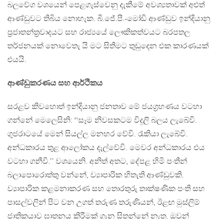
බලවේග වශයෙන් පෙළගැස්වෙනු දැකීමේ අවශ්‍යතාවක් අළුත්
ආණ්ඩුවට තිබිය නොහැක. බී.ජේ.පී.-මෝඩි ආණ්ඩුව ඉන්දියානු
ප‍්‍රජාතන්ත‍්‍රවාදයට සහ රාජ්‍යයේ ලෞකිකත්වයට බරපතල
තර්ජනයක් නොවෙතැ යි මට සිතීමට තුඩුදෙන එක කාරණයක්
එයයි.
ආණ්ඩුකරණය සහ ආර්ථිකය
සරළව කිවහොත් ඉන්දියානු ජනතාව මේ ජයග‍්‍රහණය වටහා
ගන්නේ මෙලෙසිනි: ‘‘සෑම නිවසකටම විදුලි බලය ලැබේවි.
ගුජරාටයේ මෙන් සියල්ල මනහර වේවි. රැකියා ලැබේවි.
අන්ධකාරය තුළ ආලෝකය දැල්වේවි. මෙවර අන්ධකාරය එය
වටහා ගනීවි.’’ වශයෙනි. අනිත් අතට, දේපළ හිමි පංතීන්
බලාපොරොත්තු වන්නේ, ව්‍යාපාරික හිතැති ආණ්ඩුවකි.
ව්‍යාපාරික කළමනාකරණ සහ තොරතුරු තාක්ෂණික පංති සහ
පාසල්වලින් පිට වන උගත් තරුණ තරුණියන්, ඊළඟ මුස්ලිම්
ජාතිකයාව ඝාතනය කිරීමක් ගැන සිතන්නේ නැත. ඔවුන්