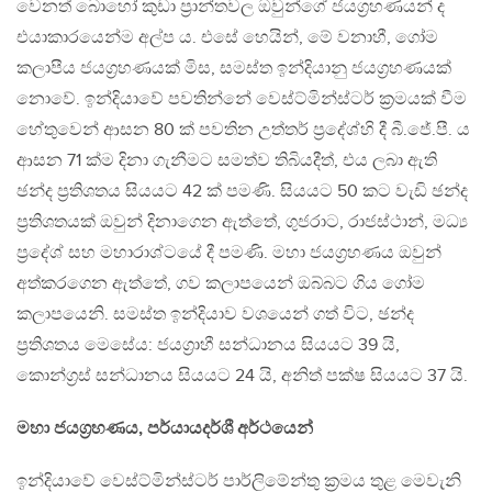
වෙනත් බොහෝ කුඩා ප‍්‍රාන්තවල ඔවුන්ගේ ජයග‍්‍රහණයන් ද
එයාකාරයෙන්ම අල්ප ය. එසේ හෙයින්, මේ වනාහී, ගෝම
කලාපීය ජයග‍්‍රහණයක් මිස, සමස්ත ඉන්දියානු ජයග‍්‍රහණයක්
නොවේ. ඉන්දියාවේ පවතින්නේ වෙස්ට්මින්ස්ටර් ක‍්‍රමයක් වීම
හේතුවෙන් ආසන 80 ක් පවතින උත්තර් ප‍්‍රදේශ්හි දී බී.ජේ.පී. ය
ආසන 71 ක්ම දිනා ගැනීමට සමත්ව තිබියදීත්, එය ලබා ඇති
ඡන්ද ප‍්‍රතිශතය සියයට 42 ක් පමණි. සියයට 50 කට වැඩි ඡන්ද
ප‍්‍රතිශතයක් ඔවුන් දිනාගෙන ඇත්තේ, ගුජරාට, රාජස්ථාන්, මධ්‍ය
ප‍්‍රදේශ් සහ මහාරාශ්ටයේ දී පමණි. මහා ජයග‍්‍රහණය ඔවුන්
අත්කරගෙන ඇත්තේ, ගව කලාපයෙන් ඔබ්බට ගිය ගෝම
කලාපයෙනි. සමස්ත ඉන්දියාව වශයෙන් ගත් විට, ඡන්ද
ප‍්‍රතිශතය මෙසේය: ජයග‍්‍රාහී සන්ධානය සියයට 39 යි,
කොන්ග‍්‍රස් සන්ධානය සියයට 24 යි, අනිත් පක්ෂ සියයට 37 යි.
මහා ජයග‍්‍රහණය, පර්යායදර්ශී අර්ථයෙන්
ඉන්දියාවේ වෙස්ට්මින්ස්ටර් පාර්ලිමේන්තු ක‍්‍රමය තුළ මෙවැනි