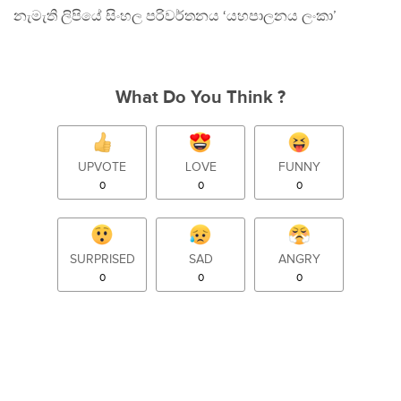
නැමැති ලිපියේ සිංහල පරිවර්තනය ‘යහපාලනය ලංකා’
What Do You Think ?
UPVOTE
LOVE
FUNNY
0
0
0
SURPRISED
SAD
ANGRY
0
0
0