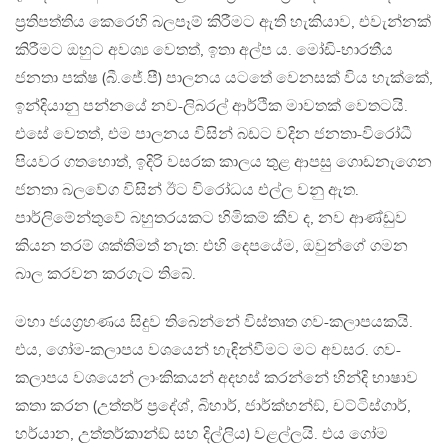
ප‍්‍රතිපත්තිය කෙරෙහි බලපෑම් කිරීමට ඇති හැකියාව, එවැන්නක්
කිරීමට ඔහුට අවශ්‍ය වෙතත්, ඉතා අල්ප ය. මෝඩි-භාරතීය
ජනතා පක්ෂ (බී.ජේ.පී) පාලනය යටතේ වෙනසක් විය හැක්කේ,
ඉන්දියානු පන්නයේ නව-ලිබරල් ආර්ථික මාවතක් වෙතටයි.
එසේ වෙතත්, එම පාලනය විසින් බඩට වදින ජනතා-විරෝධී
පියවර ගතහොත්, ඉදිරි වසරක කාලය තුළ ආපසු ගොඩනැගෙන
ජනතා බලවේග විසින් ඊට විරෝධය එල්ල වනු ඇත.
පාර්ලිමේන්තුවේ බහුතරයකට හිමිකම් කීව ද, නව ආණ්ඩුව
කියන තරම් ශක්තිමත් නැත: එහි දෙපයේම, ඔවුන්ගේ ගමන
බාල කරවන කරගැට තිබේ.
මහා ජයග‍්‍රහණය සිදුව තිබෙන්නේ විස්තෘත ගව-කලාපයකයි.
එය, ගෝම-කලාපය වශයෙන් හැඳින්වීමට මට අවසර. ගව-
කලාපය වශයෙන් ලාංකිකයන් අදහස් කරන්නේ හින්දි භාෂාව
කතා කරන (උත්තර් ප‍්‍රදේශ්, බිහාර්, ජාර්ක්හන්ඞ්, චට්ටිස්ගාර්,
හර්යාන, උත්තර්කාන්ඞ් සහ දිල්ලිය) වළල්ලයි. එය ගෝම