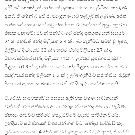
ඉදිරියේ කොන්ග‍්‍රස් පක්ෂයේ සුජාත භාවය සුනුවිසිනු කෙරුණු
අතර, ඒ මගින් බී.ජේ.පී. ජයග‍්‍රහණයට තල්ලූවක් ලැබුණි. අළුත්
පක්ෂයක් වශෙයෙන් ඔවුන්ගේම සාර්ථකත්වයත් අඩු ලංසුවක
එකක් නොවේ: ඔවුන් පන්ජාබයේ ඡන්ද ප‍්‍රතිශතයෙන් සියයට
24 ක් හෙවත් ඡන්ද මිලියන 3.4 ක් ලබා ගැනීමට සමත් වූ අතර,
දිල්ලියේ දී සියයට 33 ක් හෙවත් ඡන්ද මිලියන 2.7 ක් ද,
මහාරාෂ්ට‍්‍රයේ ඡන්ද මිලියන 1.1 ක් ද, උත්තර් ප‍්‍රදේශයේ ඡුන්ද
මිලියන 0.8 ක් ද, හර්යානාවේ ඡන්ද මිලිනය භාගයක් සහ මධ්‍ය
ප‍්‍රදේශයේ ඡන්ද මිලියන 0.3 ක් ද ලබා ගැනීමට සමත් විය. ඔවුන්
දිනා ගත් ආසන සංඛ්‍යාව හතරකි. ඒ සියල්ල පන්ජාබයෙනි.
බී.ජේ.පී. සාර්ථකත්වය පසුපස ඇති එක් විශාල සාධකයක්
වන්නේ, එම පක්ෂයේ ආධාරකරුවන්ව ඡන්ද පොළට පැමිණ
ඡන්දය පාවිච්චි කිරීමට පෙළඹවීමේ වෑයම සාර්ථක වීමයි.
ඉන්දියාව සමස්තයක් වශයෙන් ගත් විට, ඡන්දය පාවිච්චි කළ
ප‍්‍රතිශතය සියයට 4 කින් මෙවර ඉහළ ගොස් ඇති අතර, බී.ජේ.පී.