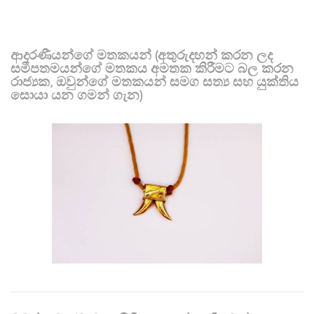
ආදරණීයන්ගේ මතකයන් (අතුරුදහන් කරන ලද
සමීපතමයන්ගේ මතකය අමතක කිරීමට බල කරන
රාජ්‍යක, ඔවුන්ගේ මතකයන් සමග සත්‍ය සහ යුක්තිය
සොයා යන ගමන් ගැන)