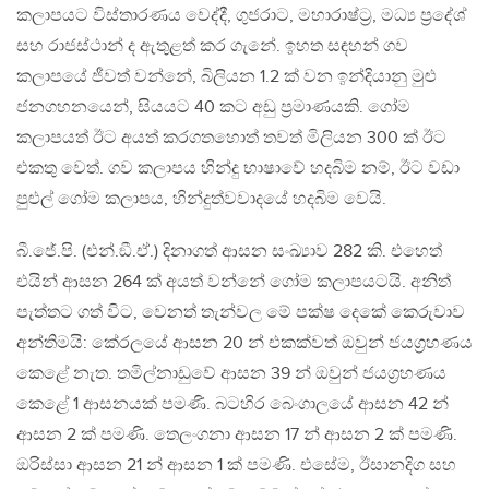
කලාපයට විස්තාරණය වෙද්දී, ගුජරාට, මහාරාෂ්ට‍්‍ර, මධ්‍ය ප‍්‍රදේශ්
සහ රාජස්ථාන් ද ඇතුළත් කර ගැනේ. ඉහත සඳහන් ගව
කලාපයේ ජීවත් වන්නේ, බිලියන 1.2 ක් වන ඉන්දියානු මුළු
ජනගහනයෙන්, සියයට 40 කට අඩු ප‍්‍රමාණයකි. ගෝම
කලාපයත් ඊට අයත් කරගතහොත් තවත් මිලියන 300 ක් ඊට
එකතු වෙත්. ගව කලාපය හින්දු භාෂාවේ හදබිම නම්, ඊට වඩා
පුළුල් ගෝම කලාපය, හින්දුත්වවාදයේ හදබිම වෙයි.
බී.ජේ.පි. (එන්.ඞී.ඒ.) දිනාගත් ආසන සංඛ්‍යාව 282 කි. එහෙත්
එයින් ආසන 264 ක් අයත් වන්නේ ගෝම කලාපයටයි. අනිත්
පැත්තට ගත් විට, වෙනත් තැන්වල මේ පක්ෂ දෙකේ කෙරුවාව
අන්තිමයි: කේරලයේ ආසන 20 න් එකක්වත් ඔවුන් ජයග‍්‍රහණය
කෙළේ නැත. තමිල්නාඩුවේ ආසන 39 න් ඔවුන් ජයග‍්‍රහණය
කෙළේ 1 ආසනයක් පමණි. බටහිර බෙංගාලයේ ආසන 42 න්
ආසන 2 ක් පමණි. තෙලංගනා ආසන 17 න් ආසන 2 ක් පමණි.
ඔරිස්සා ආසන 21 න් ආසන 1 ක් පමණි. එසේම, ඊසානදිග සහ