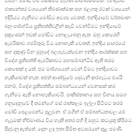
විසිනි. මෝඩි එම පක්ෂයේ පැරණි සාමාජිකයෙකි. ඉන්දියාව
ජාත්‍යන්තර වශයෙන් තීරණාත්මක සහ බලගතු රටක් වශයෙන්
ඉදිරියට ගැනීමට මෝඩිට අවශ්‍ය වෙතත්, ඉන්දියාවේ වර්තමාන
බහු-පාර්ශ්වීය ප‍්‍රතිපත්තිවලින් කැඞී වෙන්වීමට ඉන්දියාවේ
දකුණෙන් ඉඩක් මෝඩිට නොලැබෙනු ඇත. ඔහු කෙරෙහි
ඇමරිකාව ගජමිතුරු විය නොහැකි වෙතත්, ඉන්දිය සාගරයේ
සහ දකුණු චීන මුහුදේ බලපැවැත්වෙන ඉන්දීය ආරක්ෂක සහ
විදේශ ප‍්‍රතිපත්ති ඇමරිකාවට සහසම්බන්ධීව ඇති තරම
කෙතෙක් ද යත්, එම මාර්ගයෙන් වෙන් වීමට ඉන්දියාවට
හැකියාවක් නැත. අළුත් ආණ්ඩුවේ දෙවැනි කරගැටය එයයි:
එනම්, විදේශ ප‍්‍රතිපත්තිය සම්බන්ධයෙන් වෙනසක් කර
ගැනීමට ඇති නොහැකියාවයි. පාකිස්තානය සහ චීනය සමග
ගනුදෙනුවේ දී තමන්ගේ මස් රාත්තලම ඉල්ලා සිටීමට තරම්
මෝඩි පෙළඹෙන්ට පුලූවන. ඒ මගින් ඒ සම්බන්ධතාවල යම්
ගැටුමක් නිර්මාණය විය හැකි අතර එහි දී ඔහුට කටයුතු කිරීමට
සිදුවනු ඇත්තේ, දෙන ලද ඉතා සීමිත අවසරයන් තුළ පමණි.