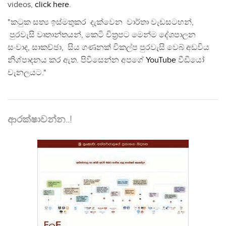
videos,
click here
.
"කටුක සත්‍ය ඉස්මතුකර දැක්වෙන වාර්තා වැඩසටහන්,
පුරවැසි වෘතාන්තයන්, කෙටි චිත්‍රපට මෙන්ම දේශපාලන
සංවාද, සාකච්ඡා, සිය ගණනක් විකල්ප පුරවැසි වෙබ් අඩවිය
නිශ්පාදනය කර ඇත. පිවිසෙන්න අපගේ
YouTube
වීඩියෝ
චැනලයට."
ආරක්ෂාවන්න..!