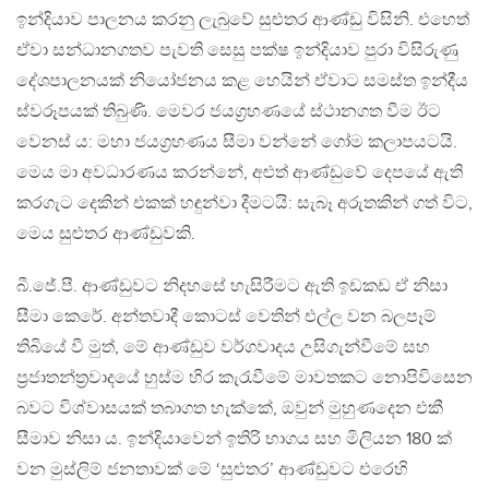
ඉන්දියාව පාලනය කරනු ලැබුවේ සුළුතර ආණ්ඩු විසිනි. එහෙත්
ඒවා සන්ධානගතව පැවති සෙසු පක්ෂ ඉන්දියාව පුරා විසිරුණු
දේශපාලනයක් නියෝජනය කළ හෙයින් ඒවාට සමස්ත ඉන්දීය
ස්වරූපයක් තිබුණි. මෙවර ජයග‍්‍රහණයේ ස්ථානගත වීම ඊට
වෙනස් ය: මහා ජයග‍්‍රහණය සීමා වන්නේ ගෝම කලාපයටයි.
මෙය මා අවධාරණය කරන්නේ, අළුත් ආණ්ඩුවේ දෙපයේ ඇති
කරගැට දෙකින් එකක් හඳුන්වා දීමටයි: සැබෑ අරුතකින් ගත් විට,
මෙය සුළුතර ආණ්ඩුවකි.
බී.ජේ.පී. ආණ්ඩුවට නිදහසේ හැසිරීමට ඇති ඉඩකඩ ඒ නිසා
සීමා කෙරේ. අන්තවාදී කොටස් වෙතින් එල්ල වන බලපෑම්
තිබියේ වී මුත්, මේ ආණ්ඩුව වර්ගවාදය උසිගැන්වීමේ සහ
ප‍්‍රජාතන්ත‍්‍රවාදයේ හුස්ම හිර කැරැවීමේ මාවතකට නොපිවිසෙන
බවට විශ්වාසයක් තබාගත හැක්කේ, ඔවුන් මුහුණදෙන එකී
සීමාව නිසා ය. ඉන්දියාවෙන් ඉතිරි භාගය සහ මිලියන 180 ක්
වන මුස්ලිම් ජනතාවක් මේ ‘සුළුතර’ ආණ්ඩුවට එරෙහි