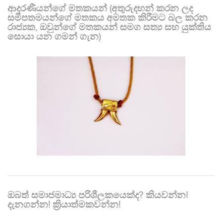
ආදරණීයන්ගේ මතකයන් (අතුරුදහන් කරන ලද
සමීපතමයන්ගේ මතකය අමතක කිරීමට බල කරන
රාජ්‍යක, ඔවුන්ගේ මතකයන් සමග සත්‍ය සහ යුක්තිය
සොයා යන ගමන් ගැන)
ඔබත් සමාජමාධ්‍ය පරිශීලකයෙක්ද? කියවන්න!
දැනගන්න! ක්‍රියාත්මකවන්න!