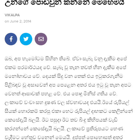
උන්ගේ පොඩිවුන් කන්නේ මෙහෙමයි
VIKALPA
on
June 2, 2014
ඔබ, අප හැමෝටම සිහින තිබේ. ඒවා සැබෑ වනු දැකීම අපේ
එකම පරමාර්ථයද වේ. සැබෑ වූ තැන තවත් හීන දැකීම අපේ
මනෝභාවය වේ. දෙයක් සිදු වන තෙක් එය ඉටුකරගැනීම
පිළිබඳව වූ අසාවෙන් අප පෙළෙන අතර එය ඉටු වූ තැන අපට
වෙනත් ආසාවක් පහළ වේ. එය පොදු මිනිස් ගතිය වේ.
ලංකාවේ වංචා සහ දූෂණ වල ස්වභාවයද එයයි.ඊයේ රුපියල්
සීයක් හොරකම් කරපු එකා හෙට රුපියල් දාහකට කෙලින්නේ
කෙසේදැයි බලයි. ඊට පසුදා ඊට තව බිංදු කිහිපයක් වැඩි
කරගන්නේ කෙසේදැයි බලයි. ලංකාවේ ප්‍රතිරූපයට හෙණ
වැදීමට හේතුව වනෙන් මෙයයි. දුප්පත් පොහොසත් අතර