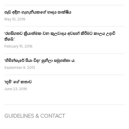
පෑඩ් අඳින ගැහැනියකගේ හෘදය සාක්ෂිය
May 10, 2019
‘රහසිගතව ක්‍රියාත්මක වන කුලවාදය අවසන් කිරීමට කාලය උදාවී
තිබේ.’
February 15, 2016
‘හිමින්සැරේ පියා විදා‘ සුනිලා සමුගත්තා ය.
September 9, 2013
‘භූමි’ ගේ කතාව
June 23, 2016
GUIDELINES & CONTACT