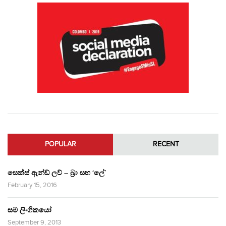
POPULAR
RECENT
සෙක්ස් ඇන්ඩ් ලව් – බ්‍රා සහ ‘ලේ’
February 15, 2016
සම ලිංගිකයෝ
September 9, 2013