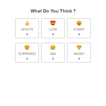
What Do You Think ?
UPVOTE
LOVE
FUNNY
0
0
0
SURPRISED
SAD
ANGRY
0
0
0