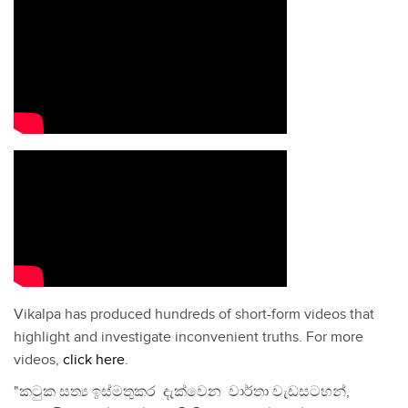
Vikalpa has produced hundreds of short-form videos that
highlight and investigate inconvenient truths. For more
videos,
click here
.
"කටුක සත්‍ය ඉස්මතුකර දැක්වෙන වාර්තා වැඩසටහන්,