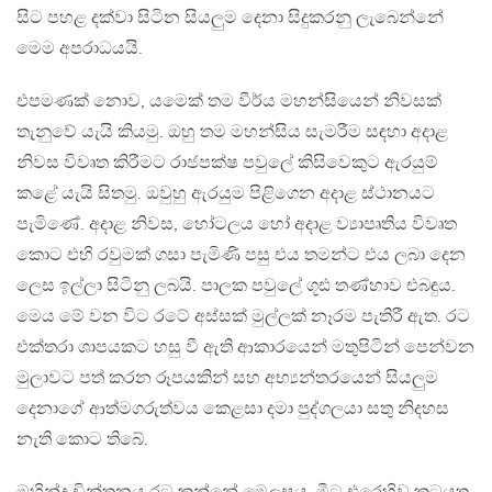
සිට පහළ දක්වා සිටින සියලුම දෙනා සිදුකරනු ලැබෙන්නේ
මෙම අපරාධයයි.
එපමණක් නොව, යමෙක් තම වීර්ය මහන්සියෙන් නිවසක්
තැනුවේ යැයි කියමු. ඔහු තම මහන්සිය සැමරීම සඳහා අදාළ
නිවස විවෘත කිරීමට රාජපක්ෂ පවුලේ කිසිවෙකුට ඇරයුම්
කළේ යැයි සිතමු. ඔවුහු ඇරයුම පිළිගෙන අදාළ ස්ථානයට
පැමිණේ. අදාළ නිවස, හෝටලය හෝ අදාළ ව්‍යාපෘතිය විවෘත
කොට එහි රවුමක් ගසා පැමිණි පසු එය තමන්ට එය ලබා දෙන
ලෙස ඉල්ලා සිටිනු ලබයි. පාලක පවුලේ ගූඪ තණ්හාව එබඳුය.
මෙය මේ වන විට රටේ අස්සක් මුල්ලක් නෑරම පැතිරී ඇත. රට
එක්තරා ශාපයකට හසු වී ඇති ආකාරයෙන් මතුපිටින් පෙන්වන
මුලාවට පත් කරන රූපයකින් සහ අභ්‍යන්තරයෙන් සියලුම
දෙනාගේ ආත්මගරුත්වය කෙළසා දමා පුද්ගලයා සතු නිදහස
නැති කොට තිබේ.