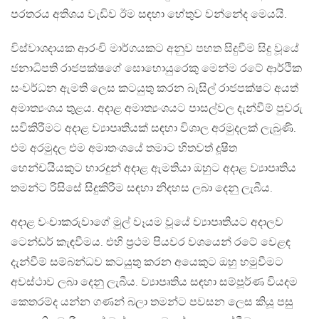
පරතරය අතිශය වැඩිව ඊම සඳහා හේතුව වන්නේද මෙයයි.
විස්වාශදායක ආරංචි මාර්ගයකට අනුව පහත සිදුවීම සිදු වූයේ
ජනාධිපති රාජපක්ෂගේ සොහොයුරෙකු මෙන්ම රටේ ආර්ථික
සංවර්ධන ඇමති ලෙස කටයුතු කරන බැසිල් රාජපක්ෂට අයත්
අමාත්‍යංශය තුළය. අදාළ අමාත්‍යංශයට පාසල්වල දැන්වීම් පුවරු
සවිකිරීමට අදාළ ව්‍යාපෘතියක් සඳහා විශාල අරමුදලක් ලැබුණි.
එම අරමුදල එම අමාතංශයේ තමාට හිතවත් දූෂිත
හෙන්චයියකුට භාරදුන් අදාළ ඇමතියා ඔහුට අදාළ ව්‍යාපෘතිය
තමන්ට රිසිසේ සිදුකිරීම සඳහා නිදහස ලබා දෙනු ලැබීය.
අදාළ වංචාකරුවාගේ මුල් වෑයම වූයේ ව්‍යාපෘතියට අදාලව
ටෙන්ඩර් කැඳවීමය. එහි ප්‍රථම පියවර වශයෙන් රටේ වෙළඳ
දැන්වීම් සම්බන්ධව කටයුතු කරන අයෙකුට ඔහු හමුවීමට
අවස්ථාව ලබා දෙනු ලැබීය. ව්‍යාපෘතිය සඳහා සම්පූර්ණ වියදම
කෙතරම්ද යන්න ගණන් බලා තමන්ට පවසන ලෙස කියූ පසු