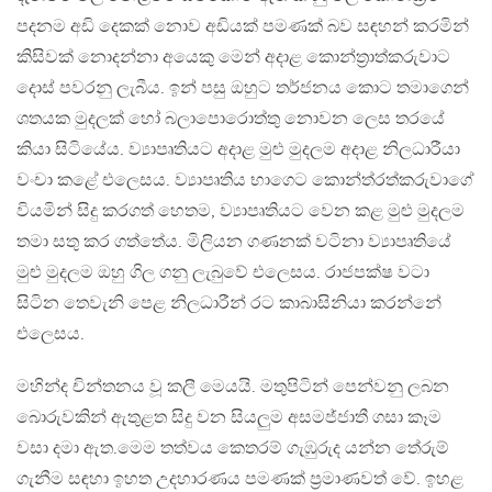
පදනම අඩි දෙකක් නොව අඩියක් පමණක් බව සඳහන් කරමින්
කිසිවක් නොදන්නා අයෙකු මෙන් අදාළ කොන්ත්‍රාත්කරුවාට
දොස් පවරනු ලැබීය. ඉන් පසු ඔහුට තර්ජනය කොට තමාගෙන්
ශතයක මුදලක් හෝ බලාපොරොත්තු නොවන ලෙස තරයේ
කියා සිටියේය. ව්‍යාපෘතියට අදාළ මුළු මුදලම අදාළ නිලධාරීයා
වංචා කළේ එලෙසය. ව්‍යාපෘතිය භාගෙට කොන්ත්රත්කරුවාගේ
වියමින් සිදු කරගත් හෙතම, ව්‍යාපෘතියට වෙන කළ මුළු මුදලම
තමා සතු කර ගත්තේය. මිලියන ගණනක් වටිනා ව්‍යාපෘතියේ
මුළු මුදලම ඔහු ගිල ගනු ලැබුවේ එලෙසය. රාජපක්ෂ වටා
සිටින තෙවැනි පෙළ නිලධාරීන් රට කාබාසිනියා කරන්නේ
එලෙසය.
මහින්ද චින්තනය වූ කලී මෙයයි. මතුපිටින් පෙන්වනු ලබන
බොරුවකින් ඇතුළත සිදු වන සියලුම අසමජ්ජාතී ගසා කෑම
වසා දමා ඇත.මෙම තත්වය කෙතරම් ගැඹුරුද යන්න තේරුම්
ගැනීම සඳහා ඉහත උදහාරණය පමණක් ප්‍රමාණවත් වේ. ඉහළ