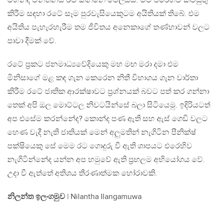
මහින්ද චින්තනය රට කන්නේ මෙලසය. මීට එරෙහිව කටයුතු
කිරීම සඳහා රටේ සෑම පුරවැසියෙකුටම අයිතියක් තිබේ. එම
අයිතිය පැහැරහැරීම තම ජීවිතය අනෙකාගේ තණ්හාවන් වලට
පාවා දීමක් වේ.
රටේ ප්‍රකට ජනමාධ්‍යවේදියෙකු මහ මඟ මරා දමා එම
මිනිසාගේ මළ කඳ ගැන කෙරෙන නිතී විභාගය ගැන වාර්තා
කිරීම රටේ ජාතික ආරක්ෂාවට ප්‍රශ්නයක් බවට පත් කර ගන්නා
තෙක් අපි ඔල මොට්ටල නිවටයින්සේ බලා සිටියෙමු. ඉදිරියටත්
අප එසේම කරන්නේද? කොන්ද පණ ඇති සහ ඇස් ගෙඩි වලට
හෙණ වැදී නැති ජාතියක් මෙන් අලුමතින් නැගිටින පීනික්ෂ්
පක්ෂියෙකු සේ මෙම රට ගොදුරු වී ඇති ශාපයට එරෙහිව
නැගිටින්නේද යන්න අප හමුවේ ඇති ප්‍රභලම අභියෝගය වේ.
උදා වී ඇත්තේ අතිශය තීරණාත්මක හෝරාවකි.
නිලන්ත ඉලංගමුව
| Nilantha Ilangamuwa