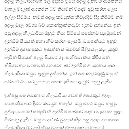
අදාළ නිලධාරියාගේ මුල් අදහස වූයේ අදාළ දැන්වීම ආයතනය
විශාල මුදලක් අයකරන බව කියමින් වියදම අඩු කරන ලෙස
ඉල්ලා සිටීමය. නමුත් අදාළ කටයුත්ත නිවැරදිව සිදු කිරීමට නම්
අදාළ මුදල අවශ්‍ය බව කොන්ත්‍රාත්කරුවා දැනුම් දුන්නේය. ඉන්
පසු අදාළ නිලධාරියා ඔහුට කියා සිටියේ එසේනම් පළමුවෙන්
දැන්වීම් සීයයක් තනා නිම කරන ලෙසයි. ව්‍යාපෘතියට අනුව
දැන්වීම් දසදහසකට ආසන්න සංඛ්‍යාවක් පිළියෙළ කළ යුතුව
බැවින් සීයයක් පළමු පියවර ලෙස නිර්මාණය කිරීමෙන්
කිසිවෙකුට වගතුවක් නොවන බව දැන්වීම් ආයතනය බාර
නිලධාරියා ඔහුට දැනුම් දුන්නේය. ඉන් නොනැවතුණු ඔහූ ඒ
සම්බන්ධව කටයුතු කළ නොහැකි බව දැනුම් දෙනු ලැබීය.
ඉන්පසු එම අමාත්‍යංශ නිලධාරියා වෙනත් අයෙකුට අදාළ
ව්‍යාපෘතිය බාර දීමට කටයුතු කළේය. ඔහු එවර ඔහුට හමු වූ
පුද්ගලයාගෙන් සම්පූර්ණ දැන්වීම් සංඛ්‍යාව සඳහා වැයවන මුදල
විමසනු ලැබීය. ඔහු සාදාරණ මුදලක් කියූ පසු අදාළ අමාත්‍යංශ
නිලධාරියා ඊට අතිරේක මුදලක් එකතු කොට ඔහුගේ