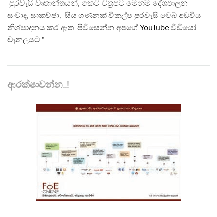
පුරවැසි වෘතාන්තයන්, කෙටි චිත්‍රපට මෙන්ම දේශපාලන
සංවාද, සාකච්ඡා, සිය ගණනක් විකල්ප පුරවැසි වෙබ් අඩවිය
නිශ්පාදනය කර ඇත. පිවිසෙන්න අපගේ
YouTube
වීඩියෝ
චැනලයට."
ආරක්ෂාවන්න..!