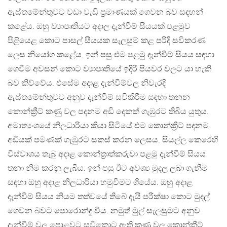
ඇස්තමේන්තුවට වඩා වැඩි ප්‍රමාණයක් ගෙවන බව සඳහන්
කළේය. ඔහු ව්‍යාපෘතියට අදාල දැන්වීම් සීයයක් පළමුව
පිළියෙළ කොට පාසල් සීයයක සැලසුම් කළ පරිදි සවිකරණ
ලෙස නියෝග කළේය. ඉන් පසු එම පළමු දැන්වීම් සියය සඳහා
ගෙවීම අවසන් කොට ව්‍යාපෘතියේ ඉදිරි පියවර වලට යා හැකි
බව කිව්වේය. එසේම අදාළ දැන්වීම්වල නිවැරදි
ඇස්තමේන්තුවට අනුව දැන්වීම් සවිකිරීම සඳහා තනන
කොන්ක්‍රීට් කණු වල පදනම අඩි දෙකක් ගැඹුරට තිබිය යුතුය.
අමාත්‍යංශයේ නිලධාරියා කියා සිටියේ එම කොන්ක්‍රීට් පදනම
අඩියක් පමණක් ගැඹුරට සකස් කරන ලෙසය. සියල්ල කෙරෙහි
විස්වාශය තැබු අදාළ කොන්ත්‍රාත්කරුවා පළමු දැන්වීම් සියය
තනා නිම කරනු ලැබීය. ඉන් පසු ඊට අවශ්‍ය මුදල ලබා ගැනීම
සඳහා ඔහු අදාළ නිලධාරියා හමුවීමට ගියේය. ඔහු අදාළ
දැන්වීම් සියය නියම තත්වයේ තිබේ දැයි පරීක්ෂා කොට මුදල්
ගෙවන බවට පොරොන්දු විය. නමුත් මුල් සැලසුමට අනුව
දැන්වීම් වල පොළවට සවිකොට ඇති කණු වල කොන්ක්‍රීට්