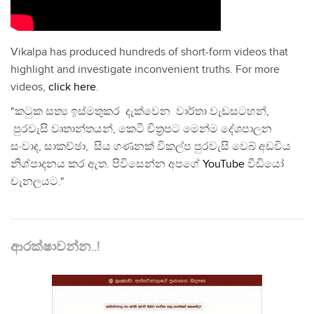
Vikalpa has produced hundreds of short-form videos that
highlight and investigate inconvenient truths. For more
videos,
click here
.
"කටුක සත්‍ය ඉස්මතුකර දැක්වෙන වාර්තා වැඩසටහන්,
පුරවැසි වෘතාන්තයන්, කෙටි චිත්‍රපට මෙන්ම දේශපාලන
සංවාද, සාකච්ඡා, සිය ගණනක් විකල්ප පුරවැසි වෙබ් අඩවිය
නිශ්පාදනය කර ඇත. පිවිසෙන්න අපගේ
YouTube
වීඩියෝ
චැනලයට."
ආරක්ෂාවන්න..!