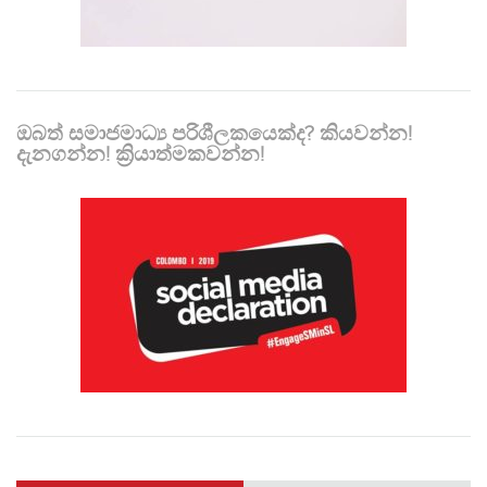
ඔබත් සමාජමාධ්‍ය පරිශීලකයෙක්ද? කියවන්න!
දැනගන්න! ක්‍රියාත්මකවන්න!