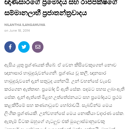
ඥාණසාරගේ ප්‍රමෝදය සහ රාජපක්ෂගේ
සම්මානලාභී ප්‍රජාතන්ත්‍රවාදය
NILANTHA ILANGAMUWA
on
June 18, 2014
ඇසිය යුතු ප්‍රශ්ණයක් තිබේ. ඒ වෙන කිසිවෙකුගෙන් නොව
ඥානාසාර හාමුදුරුවන්ගෙනි. ප්‍රශ්ණය වූ කලී, ඥානසාර
හාමුදුරුවනේ දැන් සතුටුද යන්නයි. උන් වහන්සේ වැඩේ
කරගෙන ඇත්තාහ. ප්‍රමෝද වී ඇති සේක. පදමට පහස ලබා ඇති
සේක. දැන් ඇත්තේ මීළඟ උත්තේජනයට සහ ප්‍රමෝදයට ප්‍රථම
කළකිරීමේ සහ කණගාටුවේ හෝරාවයි. සැබවින්ම මෙය
ලිංගික ප්‍රශ්ණයකි. උන්වහන්සේ මෙය නොකියා වදාරණ සේක.
ඇතැම් විටක ඔහුගේ ගැටලුව එක් මුලොස්මානුවෙකු