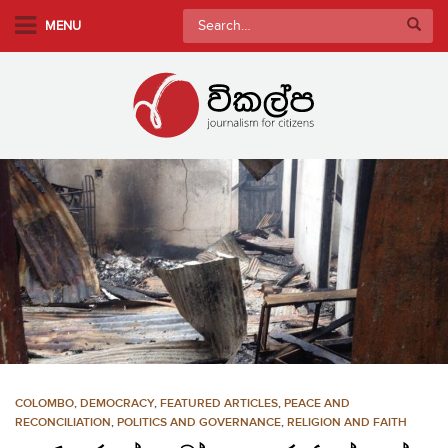
S
Search
MENU
k
for:
i
p
t
o
m
a
i
n
c
o
n
t
e
n
COLOMBO
,
DEMOCRACY
,
FEATURED ARTICLES
,
PEACE AND
t
RECONCILIATION
,
POLITICS AND GOVERNANCE
,
RELIGION AND FAITH