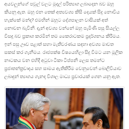
අයවලුන්ගේ පවුල් වලට මුදල් පරිත්‍යාග ලබාදෙන බව ඔහු
කියනු ඇත. ඔහු එන තෙක් අත්‍යවශ්‍ය කිසි දෙයක් සිදු නොවිය
හැක්කේ මන්ද? එමඟින් ඔහුට දේශපාලන වාසියක් අත්
නොවන බැවිනි. දැන් අවශ්‍ය වන්නේ ඔහු පැමිණි පසු සියල්ල
විසඳූ බව ප්‍රකාශ කරමින් තම කෛරාටකම ප්‍රදර්ශනය කිරීමය.
ඉන් පසු ඌව පළාත් සභා මැතිවරණය සඳහා අවශ්‍ය මාවත
සකස් කර ගැනීමය. රාජපක්ෂ විෂයෙහිලා සිදු වීමට යන මූලික
නාටකය වන එහිදී අටුවා ටීකා ටිප්පනි ලෙස තමන්ට
ප්‍රජාතන්ත්‍රවාදය සහ සාමය ඇතිකිරීම වෙනුවෙන් බොලිවියාව
ලබාදුන් ත්‍යාගය ගැනද විශාල මාධ්‍ය ප්‍රචාරයක් ගෙන යනු ඇත.