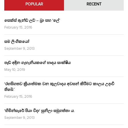
POPULAR
RECENT
සෙක්ස් ඇන්ඩ් ලව් – බ්‍රා සහ ‘ලේ’
February 15, 2016
සම ලිංගිකයෝ
September 9, 2013
පෑඩ් අඳින ගැහැනියකගේ හෘදය සාක්ෂිය
May 10, 2019
‘රහසිගතව ක්‍රියාත්මක වන කුලවාදය අවසන් කිරීමට කාලය උදාවී
තිබේ.’
February 15, 2016
‘හිමින්සැරේ පියා විදා‘ සුනිලා සමුගත්තා ය.
September 9, 2013