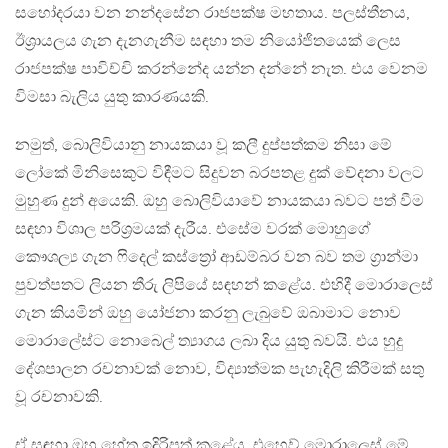
සහෝදරයා වන නන්දසේන රාජපක්ෂ මහතාය. පලස්තීනය,
ඊශ්‍රායලය ගැන දැනගැනීම සඳහා තම නියෝජිතයෙක් ලෙස
රාජපක්ෂ පාවිච්චි කරන්නේද යන්න දන්නේ නැත. එය වෙනම
විමසා බැලිය යුතු කාරණයකි.
නමුත්, බොලිවියානු නායකයා වූ කලී දුප්පත්කම නිසා මේ
ලෝකේ මිනිසෙකුට විඳීමට සිදුවන බරපතළ දුක් වේදනා වලට
මුහුණ දුන් අයෙකි. ඔහු බොලිවියාවේ නායකයා බවට පත් වීම
සඳහා විශාල පරිශ්‍රමයක් දැරීය. එසේම වරක් මොහුගේ
කෞශල්‍ය ගැන ෆිදෙල් කස්ත්‍රෝ ආඩම්බර වන බව තම ග්‍රාන්මා
පුවත්පතට ලියන තීරු ලිපියේ සඳහන් කළේය. එහිදී මොරාලෙස්
ගැන කියමින් ඔහු යෝජනා කරනු ලැබුවේ ඔබාමාට නොව
මොරාලේස්ට නොබෙල් ත්‍යාගය ලබා දිය යුතු බවයි. එය හුදු
දේශපාලන රචනාවක් නොව, විද්‍යාත්මක පැහැදිලි කිරීමක් සතු
වූ රචනාවකි.
ඒ සඳහා ඔහු හේතු ඉදිරිපත් කළේය. එහෙව් මොරාලෙස් මේ