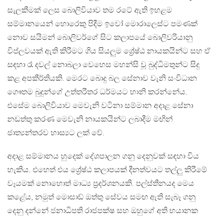
සැලකීමක් ලෙස බොලිවියාව තම රටේ ඇති ඉහළම
සම්මානයෙන් හොරෙකු පිදීම ඉවෝ මොරාලෙස්ට පමණක්
නොව සයිමන් බොලිවර්ගේ සිට කලාපයේ බොලිවරියානු
විප්ලවයක් ඇති කිරීමට ගිය සියලුම ශ්‍රේෂ්ඨ නායකයින්ට සහ ඒ
සඳහා රෑ දවල් නොබලා වෙහෙස මහන්සි වූ බුද්ධිමතුන්ට සිදු
කළ අපකීර්තියකි. මෙරට බොදු බල සේනාව වැනි සංවිධාන
ගෞතම බුදුන්ගේ උත්තරීතර ධර්මයට හානි කරන්නේය.
එසේම බොලිවියාව මෙවැනි වටිනා සම්මාන අදාළ සේනා
නඩත්තු කරණ මෙවැනි නායකයින්ට ලබාදීම මඟින්
ජාත්‍යන්තරව හාස්‍යට ලක් වේ.
අදාළ සම්මානය හුදෙක් දේශපාලන ගනු දෙනුවක් සඳහා විය
හැකිය. එහෙත් එය ශ්‍රේෂ්ඨ කලාපයක් දීනත්වයට තල්ලු කිරීමේ
වෑයමක් නොහොත් මාධ්‍ය ප්‍රදර්ශනයකි. පල්ස්තීනයද මෙය
කළේය, නමුත් මොසාඩ් ඔත්තු සේවය සමඟ ඇති සැබෑ ගනු
දෙනු දන්නේ ජනාධිපති රාජපක්ෂ සහ ඔහුගේ අති භයානක