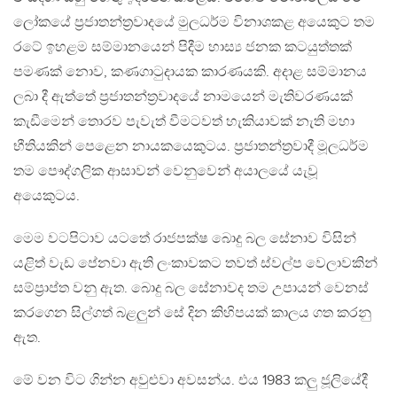
ලෝකයේ ප්‍රජාතන්ත්‍රවාදයේ මුලධර්ම විනාශකළ අයෙකුට තම
රටේ ඉහළම සම්මානයෙන් පිදීම හාස්‍ය ජනක කටයුත්තක්
පමණක් නොව, කණගාටුදායක කාරණයකි. අදාළ සම්මානය
ලබා දී ඇත්තේ ප්‍රජාතන්ත්‍රවාදයේ නාමයෙන් මැතිවරණයක්
කැඩීමෙන් තොරව පැවැත් වීමටවත් හැකියාවක් නැති මහා
භීතියකින් පෙළෙන නායකයෙකුටය. ප්‍රජාතන්ත්‍රවාදී මූලධර්ම
තම පෞද්ගලික ආසාවන් වෙනුවෙන් අයාලයේ යැවූ
අයෙකුටය.
මෙම වටපිටාව යටතේ රාජපක්ෂ බොදු බල සේනාව විසින්
යළිත් වැඩ පේනවා ඇති ලංකාවකට තවත් ස්වල්ප වෙලාවකින්
සම්ප්‍රාප්ත වනු ඇත. බොදු බල සේනාවද තම උපායන් වෙනස්
කරගෙන සිල්ගත් බළලුන් සේ දින කිහිපයක් කාලය ගත කරනු
ඇත.
මේ වන විට ගින්න අවුළුවා අවසන්ය. එය 1983 කලු ජූලියේදී