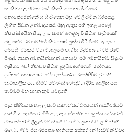
බහුභාර්යා සේවනයේ යෙදෙන්නේ මන්ද යන්නයි. ඔහුටත්
හැකි බව උන්වහන්සේ කියති. සාමන්‍ය මිනිසාට
නොතේරෙන්නේ යැයි සිතෙන ඔහු වෙලී සිටින බරපතළ
ලිංගික පීඩන උන්මාදයකට ඔහු ඇතුළු එහි ඉහළ පෙළේ
නියෝජිතයින් සියල්ලම පාහේ ගොදුරු වී සිටින සැටියෙකි.
ඔහුගේම වචනවලින් කිවහොත් ජුන්ඩ මිරිකීමේ ගැටලුව
මෙයයි. රටකට වන විශාලතම හානිය සිදුවන්නේ එම රටේ
පිණුම් ගසන අමනයින්ගෙන් නොවේ. එම අමනයින්ට පිණුම්
ගැසීමට ඉඩදී නිහඬව සිටින බුද්ධිමතුන්ගෙනි. රෝගයට
ප්‍රතිකාර නොකොට රෝග ලක්ෂණ යටපත්කිරීම වූ කලී
තාවකාලීක සැනසීමට පමණක් හේතුවන දීර්ඝ කාලීන පසු
තැවීමට මඟ පාදන ක්‍රම වේදයකි.
පැය කිහිපයක් තුළ ලංකාව ජාත්‍යන්තර වශයෙන් අපකීර්තියට
ලක් විය. ඥාණසාර හිමි කළ අලුගුත්තේරු කටයුත්ත හේතුවන්
ජාත්‍යන්තර විලිලැජ්ජාවක් මේ වන විට ලංකාවට ලැබී තිබේ.
බැලූ බැල්මට එය බරපතළ හානියක් අත්කර දුන් සිදුවීමක් වුවද