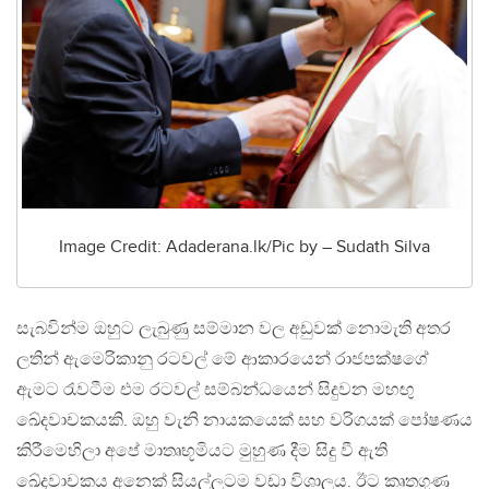
Image Credit: Adaderana.lk/Pic by – Sudath Silva
සැබවින්ම ඔහුට ලැබුණු සම්මාන වල අඩුවක් නොමැති අතර
ලතින් ඇමෙරිකානු රටවල් මේ ආකාරයෙන් රාජපක්ෂගේ
ඇමට රැවටීම එම රටවල් සම්බන්ධයෙන් සිදුවන මහඟු
ඛේදවාචකයකි. ඔහු වැනි නායකයෙක් සහ වරිගයක් පෝෂණය
කිරීමෙහිලා අපේ මාතෘභූමියට මුහුණ දීම සිදු වී ඇති
ඛේදවාචකය අනෙක් සියල්ලටම වඩා විශාලය. ඊට කෘතගුණ