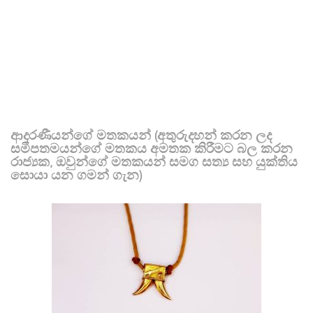
ආදරණීයන්ගේ මතකයන් (අතුරුදහන් කරන ලද
සමීපතමයන්ගේ මතකය අමතක කිරීමට බල කරන
රාජ්‍යක, ඔවුන්ගේ මතකයන් සමග සත්‍ය සහ යුක්තිය
සොයා යන ගමන් ගැන)