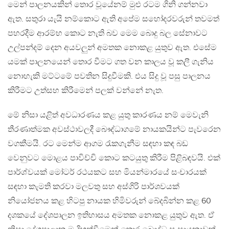
මෙන් පාලනයකින් තොර වූයේනම් මුළු රටම ගිනි ගන්නවා
ඇත. සතුරා යැයි නම්කොට ඇති අපේම සහෝදරවරුන් තවමත්
පහරදීම ආරම්භ කොට නැති බව මෙම බොදු බල සේනාවට
උල්පන්දම් දෙන අයවලුන් අමතක නොකළ යුතුව ඇත. එසේම
යමක් පාලනයෙන් තොර වීමට ගත වන කාලය වූ කලී ගැනිය
නොහැකි මට්ටමේ පවතින සිදුවීමකි. එය සිදු වූ පසු පාලනය
කිරීමට උත්සහ කිරීමෙන් පලක් වන්නේ නැත.
මේ නිසා යළිත් අවධාරණය කළ යුතු කාරණය නම් මෙවැනි
තීරණාත්මක අවස්ථාවලදී බෞද්ධාගමේ නායකයින්ට පැවරෙන
වගකීමයි. රට මෙන්ම ආගම රැකගැනීම සඳහා කඳ බඩ
වෙනුවට මොළය පාවිච්චි කොට කටයුතු කිරීම පිළිබඳවයි. එක්
පාර්ශ්වයක් මෝටර් රථයකට සහ මියන්මාරයේ සංචාරයක්
සඳහා කැමති කරවා මලවතු සහ අස්ගිරි පාර්ශවයක්
නියෝජනය කළ හිටපු නායක හිමිවරුන් බේදබින්න කළ 60
දශකයේ දේශපාලන ඉතිහාසය අමතක නොකළ යුතුව ඇත. ඒ