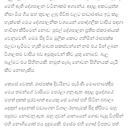
මෙහි ඇති දේශපාලන වටිනාකම් අගනේය. අදාළ අකටයුත්ත
නිසා මිය ගිය සහ තුවාල ලබූ ජීවිත වලට සාධාරණය ඉටු කළ
හැක්කේ මෙය දේශපාලනික වශයෙන් පෞද්ගලික වාසිය සඳහා
භාවිතා කිරීමෙන් නොව, පුළුල් දේශපාලන ප්‍රතිසංස්කරණයක්
වෙනුවෙනි. මෙම සිදු වීම මූලික කොට ගනිමින් රාජපක්ෂ
එලවා දැමීමට හැකි මාවත සකස්වන්නේ නම් එය මින් ලබන
විශාලතම වාසිය බව අමුතුවෙන් කිව යුතු නොවේ. බැලූ
බැල්මට එය සිහිනයකි. නමුත් සැබෑ නොවන සිහිනයක් යැයි
කිව නොහැකිය.
කෙසේ වෙතත්, රාජපක්ෂ දිවයිනට පැමිණි මොහොතේදීම
මෙය තමන්ගේ වාසියට පෙරළා ගනු ඇත. අදාළ ප්‍රදේශයේ
මහත් දුකක් පුරවාගත් අයෙකු සේ ගොස් එහි සිටින බබාලා
දෙතුන් දෙනෙක් වඩාගෙන විශාල රඟපෑමක් සිදු කිරීමට ඔහු
පසුබට නොවනු ඇත. ඔහු ගුවන් යානයෙන් ගොඩ බැසූ විගසින්
එහි නොගියොත් එය පුදුමයකි. එසේම එහි ගොස් විපතට පත්