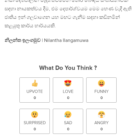
නිසා දේශපාලාන මැදිහත්වීමෙන් තොර බෞද්ධ සංඝායනාවක්
සඳහා නායකත්වය දීම, එම දෙපාර්ශ්වයම මෙම හෙණ වැදී ඇති
ජාතිය ඉන් ගලවාගෙන යහ මඟට ගැනීම සඳහා කඩිනමින්
කළයුතු කාර්ය භාර්යයකි.
නිලන්ත ඉලංගමුව
| Nilantha Ilangamuwa
What Do You Think ?
UPVOTE
LOVE
FUNNY
0
0
0
SURPRISED
SAD
ANGRY
0
0
0