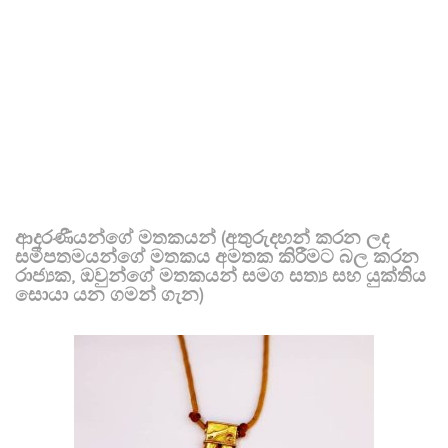
ආදරණීයන්ගේ මතකයන් (අතුරුදහන් කරන ලද
සමීපතමයන්ගේ මතකය අමතක කිරීමට බල කරන
රාජ්‍යක, ඔවුන්ගේ මතකයන් සමග සත්‍ය සහ යුක්තිය
සොයා යන ගමන් ගැන)