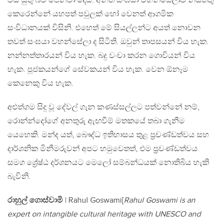
විය යුතු බව පෙන්වා දෙයි. අනිත් සංඝයා වහන්සේලාව නඩත්තු
කෙරෙන්නේ යහපත් පවුලක් හෝ වෙනත් ආගමික
සංවිධානයක් විසිනි. එහෙත් මේ සියල්ලන්ට අයත් නොවන
තවත් සංඝයා වහන්සේලා ද සිටිති. ඔවුන් තාපසයන් විය හැක.
නන්නත්තාරයන් විය හැක. බදු වංචා කරන ගොවියන් විය
හැක. පූජකයන්ගේ සේවකයන් විය හැක. වෙන ඕනෑම
කෙනෙකු විය හැක.
අළුත්ගම සිදු වූ දේවල් ගැන කණස්සල්ලට පත්වන්නේ නම්,
රොන්න්දෝගේ අනතුරු ඇඟවීම් මතකයේ තබා ගැනීම
යෙහෙකි. මන්ද යත්, බෞද්ධ ඉතිහාසය තුළ ප‍්‍රචණ්ඩත්වය සහ
දාර්ශනික මිනීමරුවන් අපට හමුවෙතත්, එම ප‍්‍රචණ්ඩත්වය
සමග ශ්‍රේෂ්ඨ දර්ශනයට මෙලෝ සම්බන්ධයක් නොතිබිය හැකි
බැවිනි.
රාහුල් ගොස්වාමි
| Rahul Goswami[
Rahul Goswami is an
expert on intangible cultural heritage with UNESCO and