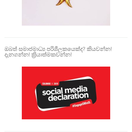
ඔබත් සමාජමාධ්‍ය පරිශීලකයෙක්ද? කියවන්න!
දැනගන්න! ක්‍රියාත්මකවන්න!