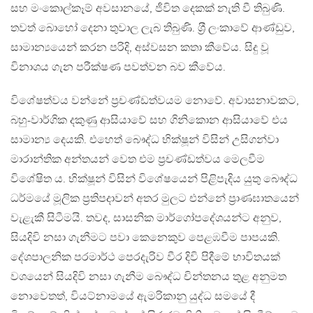
සහ මංකොල්කෑම් අවසානයේ, ජීවිත දෙකක් නැති වී තිබුණි.
තවත් බොහෝ දෙනා තුවාල ලැබ තිබුණි. ශ‍්‍රී ලංකාවේ ආණ්ඩුව,
සාමාන්‍යයෙන් කරන පරිදි, අස්වසන කතා කීවේය. සිදු වූ
විනාශය ගැන පරීක්ෂණ පවත්වන බව කීවේය.
විශේෂත්වය වන්නේ ප‍්‍රචණ්ඩත්වයම නොවේ. අවාසනාවකට,
බහු-වාර්ගික දකුණු ආසියාවේ සහ ගිනිකොන ආසියාවේ එය
සාමාන්‍ය දෙයකි. එහෙත් බෞද්ධ භික්ෂූන් විසින් උසිගන්වා
මාරාන්තික අන්තයන් වෙත එම ප‍්‍රචණ්ඩත්වය මෙලවීම
විශේෂිත ය. භික්ෂූන් විසින් විශේෂයෙන් පිළිපැදිය යුතු බෞද්ධ
ධර්මයේ මූලික ප‍්‍රතිපදාවන් අතර මුලට එන්නේ ප‍්‍රාණඝාතයෙන්
වැළැකී සිටීමයි. තවද, සාසනික මාර්ගෝපදේශයන්ට අනුව,
සියදිවි නසා ගැනීමට පවා කෙනෙකුව පෙළඹවීම පාපයකි.
දේශපාලනික පරමාර්ථ පෙරදැරිව වීර දිවි පිදීමේ භාවිතයක්
වශයෙන් සියදිවි නසා ගැනීම බෞද්ධ චින්තනය තුළ අනුමත
නොවෙතත්, වියට්නාමයේ ඇමරිකානු යුද්ධ සමයේ දී