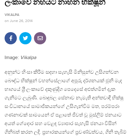
ලංකාවේ නහයට නාහන භික්ෂූන්
VIKALPA
on
June 26, 2014
Image:
Vikalpa
අනුන්ට හිංසා කිරීම සඳහා සැහැසි මිනිසුන්ව උසිගන්වන
බෞද්ධ භික්ෂූන් වහන්සේලාගේ අපූරු දර්ශනයක් ජුනි මැද
භාගයේ ශ‍්‍රී ලංකාවේ දකුණුදිග පෙදෙසේ අළුත්ගමින් දැක
ගැනීමට ලැබුණි. බොදුබල සේනාව නැමැති අන්තවාදී භික්ෂු
සංවිධානයේ සාමාජිකයන්ගේ උසිගැන්වීම මත, පරම්පරා
ගණනාවක් සාමයෙන් ඒ පළාතේ ජීවත් වූ මුස්ලිම් ජනයාට
අයත් ගේදොර සහ වෙළඳ ව්‍යාපාර සැහැසි ජනයා විසින්
ගිනිබත් කරන ලදි. ප‍්‍රහාරකයන්ගේ ප‍්‍රචණ්ඩත්වය, ගිනි තැබීම්