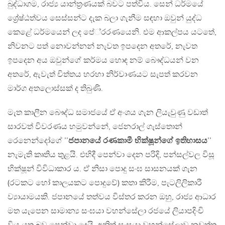
බුද්ධාගම, රාජ්‍ය යාන්ත‍්‍රණයක් බවට පත්විය. සෙන් ධර්මයේ
ශ්‍රේෂ්ඨත්වය සෙස්සන්ට දැක බලා ගැනීම සඳහා ඔවුන් යුද්ධ
කෙළේ ධර්මයෙන් ලද පේ‍්‍රරණයෙනි. එම ආකල්පය යටතේ,
නිවනට පත් නොවන්නන් නැවත ඉපදෙන අතරේ, නැවත
ඉපදෙන අය ඔවුන්ගේ කර්මය හොඳ නම් බෞද්ධයන් වන
අතරේ, ඇවැත් චිත්තය හරහා නිර්වාණයට සැපත් කරවන
මාර්ග අතලොස්සක් ද තිබුණි.
මැත කාලීන බෞද්ධ සමාජයේ ඒ අංශය ගැන ලියැවුණු වඩාත්
සාරවත් විවරණය හමුවන්නේ, ජෙනරාල් ගැස්තොන්
රෙනෙන්දෝගේ ’’
ජපානයේ රණකාමී භික්ෂූන්ගේ ඉතිහාසය
’’
නැමැති කෘතිය තුළයි. එහිදී පෙන්වා දෙන පරිදි, පන්සල්වල විසූ
භික්ෂූන් විවිධාකාර ය. ඒ නිසා පොදු සංඝ සාසනයක් ගැන
(රටකට හෝ කාලයකට පොදුවේ) කතා කිරීම, පැටලිලිකාරී
ව්‍යායාමයකි. ජපානයේ තත්වය විස්තර කරන ඔහු, රාජ්‍ය ආධාර
මත යැපෙන සාමාන්‍ය සංඝයා වහන්සේලා රජයේ ලියාපදිංචි