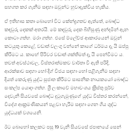
සහගත කර ගැනීම සඳහා ඔවුන්ට හුවාදැක්විය හැකිය.
ඒ ඉතිහාස කතා බොහෝ විට කේන්ද්‍රගතව ඇත්තේ, බෞද්ධ
කඳවුරු දෙකක් අතරයි. මේ කඳවුරු දෙක බිහිසුණු අන්දමින් ඇන
කොටා ගත්හ. මරා ගත්හ. එසේ ම්ලේච්ඡ ආකාරයෙන් ඔවුන්
කටයුතු කෙළේ, වඩාත් වලංගු වන්නේ කාගේ ධර්මය දැ යි ඔප්පු
කිරීමට ය. කාහේ පිරිවර වඩාත් ශක්තිමත් දැ යි පෙන්වීමට ය.
තවත් අවස්ථාවල, විස්තරාත්මකව වාර්තා වී ඇති පරිදි,
ආරක්ෂාව සඳහා හෝ දිග් විජය සඳහා හෝ පළිගැනීම සඳහා
දියත් කෙරුණු යුද්ධ සුජාත කිරීමට සාසනික නායකයෝ බෞද්ධ
සංකල්ප යොදා ගත්හ. ශ‍්‍රී ලංකාවේ මහාවංශය ක‍්‍රිස්තු පූර්ව
දෙවැනි සියවසේ බෞද්ධ දුටුගැමුණුගේ යුද්ධ විස්තර කරන්නේ,
විදේශ ආක‍්‍රමණිකයන් පළවා හැරීම සඳහා ගෙන ගිය ශුද්ධ
යුද්ධයක් වශයෙනි.
ඊට බොහෝ කලකට පසු 19 වැනි සියවසේ ජපානයේ සෙන්