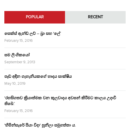
POPULAR
RECENT
සෙක්ස් ඇන්ඩ් ලව් – බ්‍රා සහ ‘ලේ’
February 15, 2016
සම ලිංගිකයෝ
September 9, 2013
පෑඩ් අඳින ගැහැනියකගේ හෘදය සාක්ෂිය
May 10, 2019
‘රහසිගතව ක්‍රියාත්මක වන කුලවාදය අවසන් කිරීමට කාලය උදාවී
තිබේ.’
February 15, 2016
‘හිමින්සැරේ පියා විදා‘ සුනිලා සමුගත්තා ය.