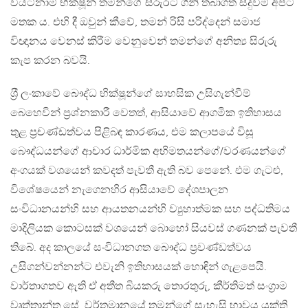
වියට්නාම් භික්ෂූන් තමන්ගේ සිරුරට ගිනි තබාගත් සිදුවීම් අපට
මතක ය. එහි දී ඔවුන් කීවේ, තමන් රිසි පරිද්දෙන් සමාජ
විඥානය වෙනස් කිරීම වෙනුවෙන් තමන්ගේ අනිත්‍ය සිරුරු
කැප කරන බවයි.
ශ‍්‍රී ලංකාවේ බෞද්ධ භික්ෂූන්ගේ සාහසික උසිගැන්වීම්
බෙහෙවින් ප‍්‍රශ්නකාරී වෙතත්, ආසියාවේ ආගමික ඉතිහාසය
තුළ ප‍්‍රචණ්ඩත්වය පිළිබඳ කාරණය, එම කලාපයේ විසූ
බෞද්ධයන්ගේ ආචාර ධාර්මික අභිමතයන්ගේ/වරණයන්ගේ
අංගයක් වශයෙන් කවදත් පැවතී ඇති බව පෙනේ. එම ගැටළු,
විශේෂයෙන් නැගෙනහිර ආසියාවේ දේශපාලන
සංවිධානයන්හි සහ ආයතනයන්හි ව්‍යුහාත්මක සහ පද්ධතිමය
මාදිලියක කොටසක් වශයෙන් බොහෝ සියවස් ගණනක් පැවතී
තිබේ. අද කාලයේ සංවිධානගත බෞද්ධ ප‍්‍රචණ්ඩත්වය
උසිගන්වන්නන්ට එවැනි ඉතිහාසයක් හොඳින් ගැළපෙයි.
වාර්තාගතව ඇති ඒ අතීත බියකරු තොරතුරු, කීර්තිමත් සංග‍්‍රාම
වෘත්තාන්ත සේ, වර්තමානයේ තමන්ගේ සැහැසි භාවය යුක්ති