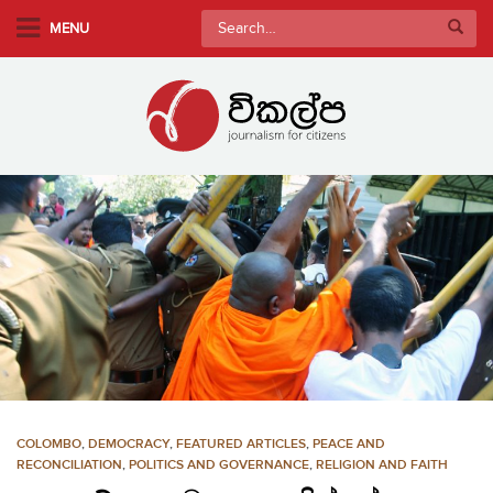
S
Search
MENU
k
for:
i
p
t
o
m
a
i
n
c
o
n
t
e
n
COLOMBO
,
DEMOCRACY
,
FEATURED ARTICLES
,
PEACE AND
t
RECONCILIATION
,
POLITICS AND GOVERNANCE
,
RELIGION AND FAITH