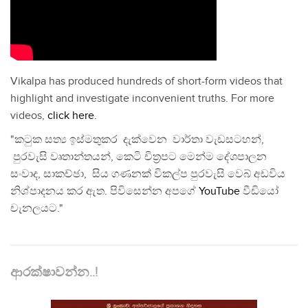
Vikalpa has produced hundreds of short-form videos that
highlight and investigate inconvenient truths. For more
videos,
click here
.
"කටුක සත්‍ය ඉස්මතුකර දැක්වෙන වාර්තා වැඩසටහන්,
පුරවැසි වෘතාන්තයන්, කෙටි චිත්‍රපට මෙන්ම දේශපාලන
සංවාද, සාකච්ඡා, සිය ගණනක් විකල්ප පුරවැසි වෙබ් අඩවිය
නිශ්පාදනය කර ඇත. පිවිසෙන්න අපගේ
YouTube
වීඩියෝ
චැනලයට."
ආරක්ෂාවන්න..!