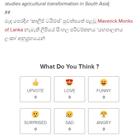
studies agricultural transformation in South Asia
]
##
මැද පෙරදිග ‘කාලිජ් ටයිම්ස්’ පුවත්පතේ පළවූ
Maverick Monks
of Lanka
නැමැති ලිපියේ සිංහල පරිවර්තනය ‘යහපාලනය
ලංකා’ අනුග‍්‍රහයෙන්
What Do You Think ?
UPVOTE
LOVE
FUNNY
0
0
0
SURPRISED
SAD
ANGRY
0
0
0