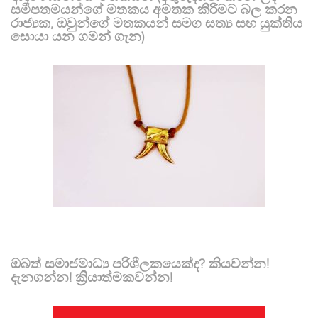
සමීපතමයන්ගේ මතකය අමතක කිරීමට බල කරන
රාජ්‍යක, ඔවුන්ගේ මතකයන් සමග සත්‍ය සහ යුක්තිය
සොයා යන ගමන් ගැන)
ඔබත් සමාජමාධ්‍ය පරිශීලකයෙක්ද? කියවන්න!
දැනගන්න! ක්‍රියාත්මකවන්න!