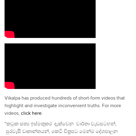
Vikalpa has produced hundreds of short-form videos that
highlight and investigate inconvenient truths. For more
videos,
click here
.
"කටුක සත්‍ය ඉස්මතුකර දැක්වෙන වාර්තා වැඩසටහන්,
පුරවැසි වෘතාන්තයන්, කෙටි චිත්‍රපට මෙන්ම දේශපාලන