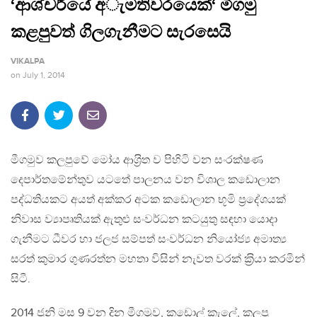
‘ආශ්චර්යේ අැමතිවරයෙක්‘ මීගමු
කළපුවත් ගිලගැනීමට සැරසෙයි
VIKALPA
on
July 1, 2014
මීගමුව කලපුවේ මෝය ආශ‍්‍රිත ව පිහිටි වන සංරක්ෂණ
දෙපාර්තමේන්තුව යටතේ පාලනය වන විශාල කඩොලාන
පද්ධතියකට අයත් අක්කර අටක කඩොලාන භූමි ප‍්‍රදේශයක්
නිවාස ව්‍යාපෘතියක් ඇතුළු සංවර්ධන කටයුතු සඳහා යොදා
ගැනීමට ධීවර හා ජලජ සම්පත් සංවර්ධන නියෝජ්‍ය අමාත්‍ය
සරත් කුමාර ගුණරත්න මහතා විසින් නැවත වරක් ක‍්‍රියා කරමින්
සිටී.
2014 ජුනි මස 9 වන දින මීගමුව, කඩොල් කැලේ, කලපු