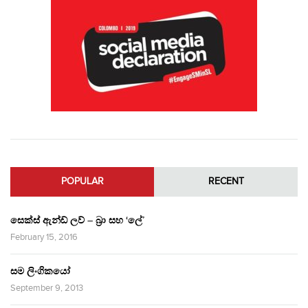
POPULAR
RECENT
සෙක්ස් ඇන්ඩ් ලව් – බ්‍රා සහ ‘ලේ’
February 15, 2016
සම ලිංගිකයෝ
September 9, 2013