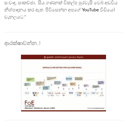
සංවාද, සාකච්ඡා, සිය ගණනක් විකල්ප පුරවැසි වෙබ් අඩවිය
නිශ්පාදනය කර ඇත. පිවිසෙන්න අපගේ
YouTube
වීඩියෝ
චැනලයට."
ආරක්ෂාවන්න..!