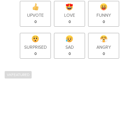
UPVOTE
LOVE
FUNNY
0
0
0
SURPRISED
SAD
ANGRY
0
0
0
VKFEATURED