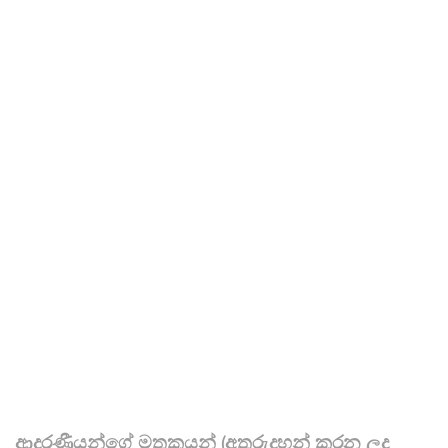
ආදරණීයන්ගේ මතකයන් (අතුරුදහන් කරන ලද