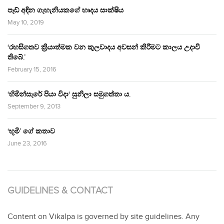
පෑඩ් අඳින ගැහැනියකගේ හෘදය සාක්ෂිය
May 10, 2019
‘රහසිගතව ක්‍රියාත්මක වන කුලවාදය අවසන් කිරීමට කාලය උදාවී
තිබේ.’
February 15, 2016
‘හිමින්සැරේ පියා විදා‘ සුනිලා සමුගත්තා ය.
September 9, 2013
‘භූමි’ ගේ කතාව
June 23, 2016
GUIDELINES & CONTACT
Content on Vikalpa is governed by site guidelines. Any