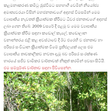
කළමනාකරණ කමිටු රැුස්වීමට සහභාගී වෙමින් නියෝජ්‍ය
අමාත්‍යවරයා විසින් මහජනතාවගේ අදහස් විමසමින් මෙම
ව්‍යාපෘතිය නැවතත් ක‍්‍රියාත්මක කිරීමට ධීවර ජනතාවගේ අදහස්
ලබා ගෙන තිබේ. 2009 වසරේ දී පළමු ව මෙම ව්‍යාපෘතිය
ක‍්‍රියාත්මක කිරීම සඳහා කඩොල් කැලේ, කඩොලාන
වනාන්තරය එළි කළ අවස්ථාවේ දී ඊට එරෙහි ව ජනතාව හා
පරිසර සංවිධාන ක‍්‍රියාත්මක වීමේ ප‍්‍රතිඵලයක් ලෙස එම
ව්‍යාපෘතිය තාවකාලිකව නවතා දැමූ බව පරිසර සංරක්ෂණ
භාරයේ සජීව චාමිකර වාර්තාවක් නිකුත් කරමින් පවසා සිටියි.
එම සම්පූර්ණ වාර්තාව සදහා පිවිසෙන්න
.