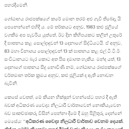
පහරදීමෙනි.
ගෝඨාභය රාජපක්ෂගේ කරේ මොන තරම් අළු ගෑවී තිබේදැ යි
පෙනෙන්නේ එහිදී ය. මේ තර්කයට අනුව, 1983 කළු ජූලියේ
වගකීම අප පැවරිය යුත්තේ, ඊට දින කිහිපයකට කලින් උතුරේ
දී ඝාතනය කළ සොල්දාදුවන් 13 දෙනාගේ සිද්ධියටයි. ඒ අනුව,
83 මහා විනාශය සොල්දාදුවන් 13 ක් ඝාතනය කළ එල්.ටී.ටී.ඊ.
සංවිධානයට බැර කොට අත පිස දමාගත හැකිය. මන්ද යත්, 13
දෙනාගේ ඝාතනය සිදු නොවිණි නම්, ගෝඨාභය රාජපක්ෂගේ
වර්තමාන තර්ක ක‍්‍රමය අනුව, කළු ජූලියක් ද ඇති නොවන
බැවිනි.
කෙසේ වෙතත්, මේ කියන භික්ෂුන් වහන්සේට පහර දී ඇති
බවක් අධිකරණ වෛද්‍ය නිලධාරී වාර්තාවෙන් නොකියැවෙන
බව සාකච්ඡාකරු විසින් පෙන්නා දීමේ දී ඔහු පිළිතුරු දෙන්නේ
මෙසේය: ‘‘
අධිකරණ වෛද්‍ය නිලධාරී වාර්තාව වෙනම දෙයක්.