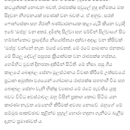
කටයුත්තක් නොවන බවත්, රාජපක්ෂ පවුලේ හුදු අභිමතය මත
සිදුවන නිගමනයක් පමණක් වන බවත් ය. ඒ අනුව, සරත්
ෆොන්සේකා සහ ශිරානී බණ්ඩාරනායක කළා යැයි කියන වැරදි
ඉබේ ‘ඔප්පු’ වන අතර, දුමින්ද සිල්වා සහ මර්වින් සිල්වාගේ සිට
හම්බන්තොට ප‍්‍රාදේශීය නියෝජිතයා දක්වා අදාළ වන කිසිවක්
‘ඔප්පු’ වන්නේ නැත. එසේ වෙතත්, මේ රටේ සාමාන්‍ය ජනතාව
මේ සියලූ දේවල් පසුපස ක‍්‍රියාත්මක වන රාජපක්ෂ හස්තය,
හෙමිහිට වුවත් දිනපතා දකිමින් සිටිති. මේ නිසා, පසු ගිය
කාලයේ බොදුබල සේනා මූලස්ථානය විවෘත කිරීමේ උත්සවයේ
ප‍්‍රධාන අමුත්තා වශයෙන් ගෝඨාභය රාජපක්ෂ සහභාගී වීම සහ
බොදුබල සේනා වැනි භික්ෂු ව්‍යාපාර මේ රටේ පැවතිය යුතු
බවට විවිධ අවස්ථාවල ඔහු විසින් ප‍්‍රකාශ කොට සිටීම යන
කාරණා නැවත මෙනෙහි කිරීමක් අවශ්‍ය නොවේ. ඔහුගේ මේ
සම්මුඛ සාකච්ඡාව තුළින්ම පුහුල් හොරා හඳුනා ගැනීමට බැලීම
දැනට ප‍්‍රමාණවත් ය.