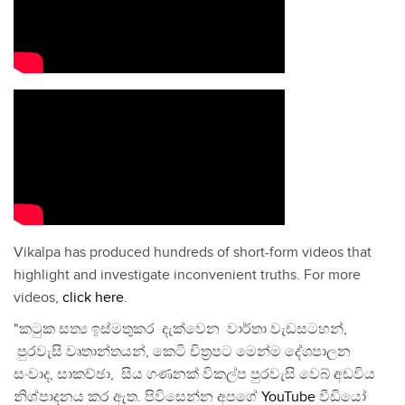
Vikalpa has produced hundreds of short-form videos that
highlight and investigate inconvenient truths. For more
videos,
click here
.
"කටුක සත්‍ය ඉස්මතුකර දැක්වෙන වාර්තා වැඩසටහන්,
පුරවැසි වෘතාන්තයන්, කෙටි චිත්‍රපට මෙන්ම දේශපාලන
සංවාද, සාකච්ඡා, සිය ගණනක් විකල්ප පුරවැසි වෙබ් අඩවිය
නිශ්පාදනය කර ඇත. පිවිසෙන්න අපගේ
YouTube
වීඩියෝ