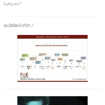
චැනලයට."
ආරක්ෂාවන්න..!