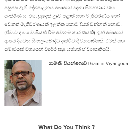
පසුපස ඇති දේශපාලනය බොහෝ දෙනා සිතනවාට වඩා
සංකීර්ණ ය. එය, හුදෙක් ඌව පළාත් සභා මැතිවරණය හෝ
වෙනත් මැතිවරණයක් ඉලක්ක කොට දියත් වන්නක් නොව,
(ඒවාට ද එය වාසියක් වීම වෙනම කාරණයකි). ඉන් බොහෝ
ඈතට දිවෙන සිංහල-බෞද්ධ දෘෂ්ටිවාදී ව්‍යාපෘතියකි. රටක් සහ
සමාජයක් වශයෙන් ව්‍යර්ථ කළ යුත්තේ ඒ ව්‍යාපෘතියයි.
ගාමිණී වියන්ගොඩ
| Gamini Viyangoda
What Do You Think ?