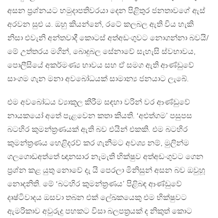
අසන ප‍්‍රශ්නයට හමුදාපතිවරයා දෙන පිළිතුර ජනතාවගේ ඇස්
අරවන සුළු ය. ඔහු කියන්නේ, රටේ කලබල ඇති විය හැකි
නිසා එවැනි අන්තවාදී කොටස් අත්අඩංගුවට නොගන්නා බවයි/
මේ උත්තරය මගින්, බොදුබල සේනාවේ සැහැසි ස්වභාවය,
පොලීසියේ අකර්මණ්‍ය භාවය සහ ඒ සමග ඇති ආණ්ඩුවේ
සාංගම ගැන මනා අවබෝධයක් සාමාන්‍ය ජනයාට ලැබේ.
එම අවබෝධය ව්‍යාකූල කිරීම සඳහා වරින් වර ආණ්ඩුවේ
නායකයෝ අතේ පැළවෙන කතා කියති. ‘අළුත්ගම’ පසුපස
බටහිර කුමන්ත‍්‍රණයක් ඇති බව එයින් එකකි. එම බටහිර
කුමන්ත‍්‍රණය හෙළිදරව් කර ගැනීමට අවශ්‍ය නම්, මුලින්ම
ගලගොඩඅත්තේ ඥානසාර නැමැති භික්ෂුව අත්අඩංගුවට ගෙන
ප‍්‍රශ්න කළ යුතු නොවේ දැ යි පෙරලා මිනිසුන් අසන බව ඔවුහූ
නොදනිති. මේ ‘බටහිර කුමන්ත‍්‍රණය’ පිළිබඳ ආණ්ඩුවේ
දෘෂ්ටිවාදය ඔසවා තබන එක් ලේඛකයෙකු එම භික්ෂුවට
ඇමරිකාව අවුරුදු පහකට විසා බලපත‍්‍රයක් ද නිකුත් කොට