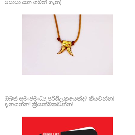
සොයා යන ගමන් ගැන)
ඔබත් සමාජමාධ්‍ය පරිශීලකයෙක්ද? කියවන්න!
දැනගන්න! ක්‍රියාත්මකවන්න!