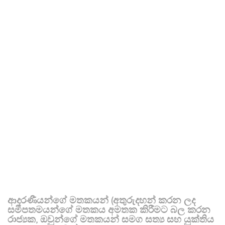
ආදරණීයන්ගේ මතකයන් (අතුරුදහන් කරන ලද
සමීපතමයන්ගේ මතකය අමතක කිරීමට බල කරන
රාජ්‍යක, ඔවුන්ගේ මතකයන් සමග සත්‍ය සහ යුක්තිය