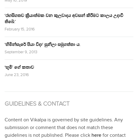
May 10, 2019
‘රහසිගතව ක්‍රියාත්මක වන කුලවාදය අවසන් කිරීමට කාලය උදාවී
තිබේ.’
February 15, 2016
‘හිමින්සැරේ පියා විදා‘ සුනිලා සමුගත්තා ය.
September 9, 2013
‘භූමි’ ගේ කතාව
June 23, 2016
GUIDELINES & CONTACT
Content on Vikalpa is governed by site guidelines. Any
submission or comment that does not match these
guidelines is not published. Please click
here
for contact