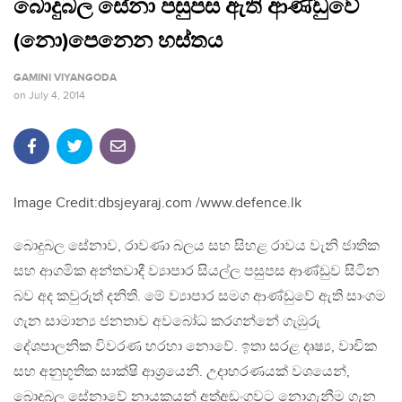
බොදුබල සේනා පසුපස ඇති ආණ්ඩුවේ
(නො)පෙනෙන හස්තය
GAMINI VIYANGODA
on
July 4, 2014
Image Credit:dbsjeyaraj.com /www.defence.lk
බොදුබල සේනාව, රාවණා බලය සහ සිහළ රාවය වැනි ජාතික
සහ ආගමික අන්තවාදී ව්‍යාපාර සියල්ල පසුපස ආණ්ඩුව සිටින
බව අද කවුරුත් දනිති. මේ ව්‍යාපාර සමග ආණ්ඩුවේ ඇති සාංගම
ගැන සාමාන්‍ය ජනතාව අවබෝධ කරගන්නේ ගැඹුරු
දේශපාලනික විවරණ හරහා නොවේ. ඉතා සරළ දෘෂ්‍ය, වාචික
සහ අනුභූතික සාක්ෂි ආශ‍්‍රයෙනි. උදාහරණයක් වශයෙන්,
බොදුබල සේනාවේ නායකයන් අත්අඩංගුවට නොගැනීම ගැන