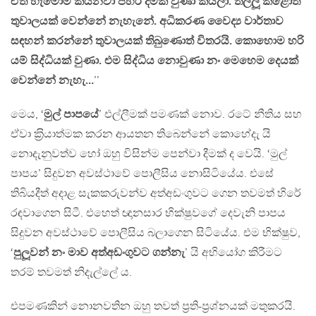
ඒත් හැමෝම කියනවා පහර දීමක් වුණා කියලා. තල්ලූ කළොත්
තුවාලයක් වෙන්නේ නැහැනේ. අධිකරණ වෛද්‍ය වාර්තාව
සඳහන් කරන්නේ තුවාලයක් තිබුණොත් විතරයි. කොහොම හරි
යම් සිද්ධියක් වුණා. එම සිද්ධිය නොවුණා නං මෙහෙම දෙයක්
වෙන්නේ නැහැ…
’’
මෙය, ‘
මුල් පාපයේ
’ එල්ලීමක් පමණක් නොව. රටේ නීතිය සහ
ඒවා ක‍්‍රියාත්මක කරන ආයතන තිබෙන්නේ කොහේදැ යි
නොදැනුවත්ව හෝ ඔහු විසින්ම පෙන්වා දීමක් ද වෙයි. ‘මුල්
පාපය’ සිදුවන අවස්ථාවේ පොලීසිය නොසිටියේය. එසේ
තිබියදීත් අදාළ සැකකරුවන්ව අත්අඩංගුවට ගෙන තවමත් හිරේ
රඳවාගෙන සිටී. එහෙත් ඥානසාර භික්ෂුවගේ දෙවැනි පාපය
සිදුවන අවස්ථාවේ පොලීසිය බලාගෙන සිටියේය. එම භික්ෂුව,
‘
පුලූවන් නං මාව අත්අඩංගුවට ගන්නැ
’ යි අභියෝග කිරීමට
තරම් තවමත් නිදැල්ලේ ය.
එපමණකින් නොනවතින ඔහු තවත් ප‍්‍රති-ප‍්‍රශ්නයක් මතුකරයි.