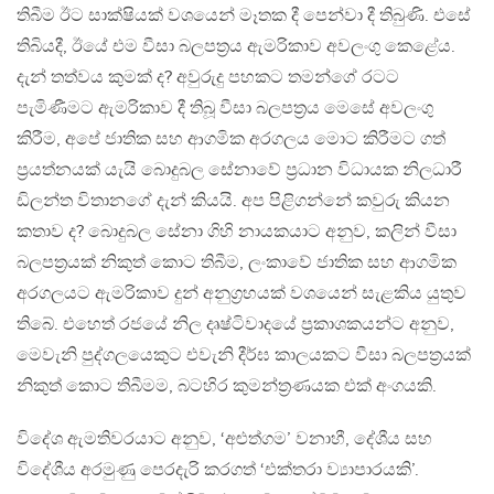
තිබීම ඊට සාක්ෂියක් වශයෙන් මෑතක දී පෙන්වා දී තිබුණි. එසේ
තිබියදී, ඊයේ එම වීසා බලපත‍්‍රය ඇමරිකාව අවලංගු කෙළේය.
දැන් තත්වය කුමක් ද? අවුරුදු පහකට තමන්ගේ රටට
පැමිණීමට ඇමරිකාව දී තිබූ වීසා බලපත‍්‍රය මෙසේ අවලංගු
කිරීම, අපේ ජාතික සහ ආගමික අරගලය මොට කිරීමට ගත්
ප‍්‍රයත්නයක් යැයි බොදුබල සේනාවේ ප‍්‍රධාන විධායක නිලධාරී
ඩිලන්ත විතානගේ දැන් කියයි. අප පිළිගන්නේ කවුරු කියන
කතාව ද? බොදුබල සේනා ගිහි නායකයාට අනුව, කලින් වීසා
බලපත‍්‍රයක් නිකුත් කොට තිබීම, ලංකාවේ ජාතික සහ ආගමික
අරගලයට ඇමරිකාව දුන් අනුග‍්‍රහයක් වශයෙන් සැළකිය යුතුව
තිබේ. එහෙත් රජයේ නිල දෘෂ්ටිවාදයේ ප‍්‍රකාශකයන්ට අනුව,
මෙවැනි පුද්ගලයෙකුට එවැනි දීර්ඝ කාලයකට වීසා බලපත‍්‍රයක්
නිකුත් කොට තිබීමම, බටහිර කුමන්ත‍්‍රණයක එක් අංගයකි.
විදේශ ඇමතිවරයාට අනුව, ‘අළුත්ගම’ වනාහී, දේශීය සහ
විදේශීය අරමුණු පෙරදැරි කරගත් ‘එක්තරා ව්‍යාපාරයකි’.