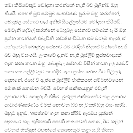
තමා කිසිවෙකුට චෝදනා කරන්නේ නැති බව මුලින්ම ඔහු
කියයි. එහෙත් මුළු සම්මුඛ සාකච්ඡාව පුරාම ඔහු කරන්නේ,
බොදුබල සේනාව හැර අනිත් සියල්ලන්ටම චෝදනා කිරීමයි.
මෙවැනි දේවල් කරන්නේ බොදුබල සේනාව පමණක් දැ යි ඔහු
ප‍්‍රශ්න කරන්නේ එබැවිනි. තවත් සංවිධාන එම වරදම කළත්, ඒ
හේතුවෙන් බොදුබල සේනාව එම වරදින් නිදහස් වන්නේ නැති
බව ඔහු වසංගයි. ලංකාවේ දැනට නැති මුස්ලිම් ත‍්‍රස්තවාදයක්
ගැන කතා කරන ඔහු, බොදුබල සේනාව විසින් කරන ලද වෛරී
කතා සහ පල්ලිවලට පහරදීම් ගැන ප‍්‍රශ්න කරන විට පිළිතුරු
දෙන්නේ, එසේ වී ඇත්තේ මුස්ලිම් ජාතිකයන් සම්බන්ධයෙන්
පමණක් නොවන බවයි. වෙනත් ජාතිකයනුත් එවැනි
ප‍්‍රහාරයන්ට ගොදුරු වී තිබීම, මුස්ලිම් ජාතිකයන්ට කළ ප‍්‍රහාරය
සාධාරණීකරණය වීමක් නොවන බව නැවතත් ඔහු වසං කරයි.
ඔහුට අනුව, ‘අළුත්ගම’ ගැන කතා කිරීම ඇරඹිය යුත්තේ
ඥානසාර කළ කුපිතකාරී වෛරී කතාවෙන් නොව, ඊට කලින්
වෙනත් භික්ෂුන් වහන්සේ කෙනෙකුට කළා යැයි කියන