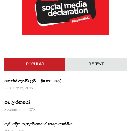
POPULAR
RECENT
සෙක්ස් ඇන්ඩ් ලව් – බ්‍රා සහ ‘ලේ’
February 15, 2016
සම ලිංගිකයෝ
September 9, 2013
පෑඩ් අඳින ගැහැනියකගේ හෘදය සාක්ෂිය