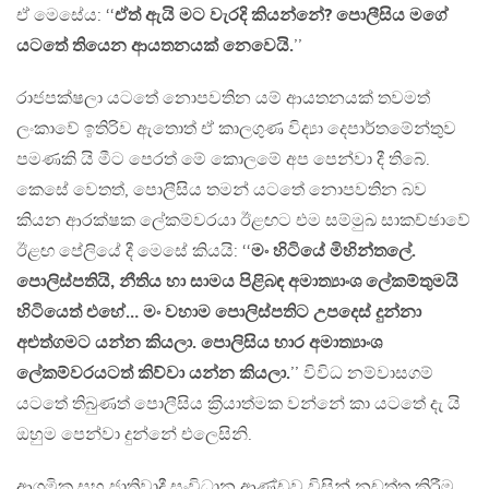
ඒ මෙසේය: ‘‘
ඒත් ඇයි මට වැරදි කියන්නේ? පොලීසිය මගේ
යටතේ තියෙන ආයතනයක් නෙවෙයි.
’’
රාජපක්ෂලා යටතේ නොපවතින යම් ආයතනයක් තවමත්
ලංකාවේ ඉතිරිව ඇතොත් ඒ කාලගුණ විද්‍යා දෙපාර්තමේන්තුව
පමණකි යි මීට පෙරත් මේ කොලමේ අප පෙන්වා දී තිබේ.
කෙසේ වෙතත්, පොලීසිය තමන් යටතේ නොපවතින බව
කියන ආරක්ෂක ලේකම්වරයා ඊළඟට එම සම්මුඛ සාකච්ඡාවේ
ඊළඟ පේලියේ දී මෙසේ කියයි: ‘‘
මං හිටියේ මිහින්තලේ.
පොලිස්පතියි, නීතිය හා සාමය පිළිබඳ අමාත්‍යාංශ ලේකම්තුමයි
හිටියෙත් එහේ… මං වහාම පොලිස්පතිට උපදෙස් දුන්නා
අළුත්ගමට යන්න කියලා. පොලිසිය භාර අමාත්‍යාංශ
ලේකම්වරයටත් කිව්වා යන්න කියලා.
’’ විවිධ නම්වාසගම්
යටතේ තිබුණත් පොලීසිය ක‍්‍රියාත්මක වන්නේ කා යටතේ දැ යි
ඔහුම පෙන්වා දුන්නේ එලෙසිනි.
ආගමික සහ ජාතිවාදී සංවිධාන ආණ්ඩුව විසින් නඩත්තු කිරීම