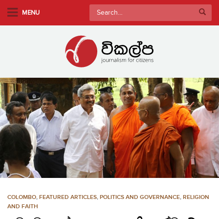
S
Search
MENU
k
for:
i
p
t
o
m
a
i
n
c
o
n
t
e
n
COLOMBO
,
FEATURED ARTICLES
,
POLITICS AND GOVERNANCE
,
RELIGION
t
AND FAITH