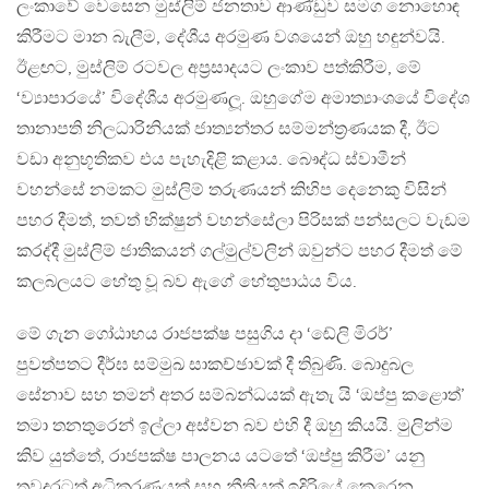
ලංකාවේ වෙසෙන මුස්ලිම් ජනතාව ආණ්ඩුව සමග නොහොඳ
කිරීමට මාන බැලීම, දේශීය අරමුණ වශයෙන් ඔහු හඳුන්වයි.
ඊළඟට, මුස්ලිම් රටවල අප‍්‍රසාදයට ලංකාව පත්කිරීම, මේ
‘ව්‍යාපාරයේ’ විදේශීය අරමුණලූ. ඔහුගේම අමාත්‍යාංශයේ විදේශ
තානාපති නිලධාරිනියක් ජාත්‍යන්තර සම්මන්ත‍්‍රණයක දී, ඊට
වඩා අනුභූතිකව එය පැහැදිළි කළාය. බෞද්ධ ස්වාමීන්
වහන්සේ නමකට මුස්ලිම් තරුණයන් කිහිප දෙනෙකු විසින්
පහර දීමත්, තවත් භික්ෂුන් වහන්සේලා පිරිසක් පන්සලට වැඩම
කරද්දී මුස්ලිම් ජාතිකයන් ගල්මුල්වලින් ඔවුන්ට පහර දීමත් මේ
කලබලයට හේතු වූ බව ඇගේ හේතුපාඨය විය.
මේ ගැන ගෝඨාභය රාජපක්ෂ පසුගිය දා ‘ඬේලි මිරර්’
පුවත්පතට දීර්ඝ සම්මුඛ සාකච්ඡාවක් දී තිබුණි. බොදුබල
සේනාව සහ තමන් අතර සම්බන්ධයක් ඇතැ යි ‘ඔප්පු කළොත්’
තමා තනතුරෙන් ඉල්ලා අස්වන බව එහි දී ඔහු කියයි. මුලින්ම
කිව යුත්තේ, රාජපක්ෂ පාලනය යටතේ ‘ඔප්පු කිරීම’ යනු
තවදුරටත් අධිකරණයක් සහ නීතියක් ඉදිරියේ කෙරෙන