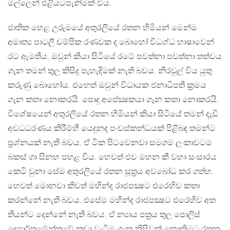
මල්ලෙන් එළියටපැනිමක් විය.
ජාතික හෙළ උරුමයේ අතුරලියේ රතන හිමියන් මෙන්ම
අමාත්‍ය පාටලී චම්පික රණවක ද බොහෝ විධග්ධ භාෂාවෙන්
රට ඇමතීය. ඔවුන් කියා සිටියේ රටේ පවත්නා පවත්නා තත්වය
ගැන තමන් තුල කිසිදු පැහැදිමක් නැති බවය. නිරවුල් විය යුතු
කරුණු බොහෝය. එහෙත් ඔවුන් විධායක ජනාධිපති ක‍්‍රමය
ගැන කතා නොකරයි. පොදු අපේක්‍ෂකයා ගැන කතා නොකරයි.
විශේෂයෙන් අතුරලියේ රතන හිමියන් කියා සිටියේ තමන් දැඩි
අවධධරණය කිරීම්හී යෙදුනද පංචස්කන්ධයක් පිළිබඳ තමන්ට
ප‍්‍රශ්නයක් නැති බවය. ඒ ටික පිටවෙනවා සමගම ලංකාවටම
බකස් ගා සිනහ පහළ විය. හෙවත් එව මහන කී වහා සංසාරය
කෙටි වුනා සේම අතුරලියේ රතන සූත‍්‍රය අවබෝධ කර ගත්හ.
හෙවත් මොනවා කිවත් මහින්ද රාජපක්‍ෂට එරෙහිව කතා
කරන්නේ නැති බවය. එසේම මහින්ද රාජපක්‍ෂට එරෙහිව අත
තියන්ට දෙන්නේ නැති බවය. ඒ න්‍යාය පත‍්‍රය තුල පොලිස්
දෙපාර්තමේන්තුවේ කඩා වැටිම ගැන කිසිවක් නොකිමට රතන