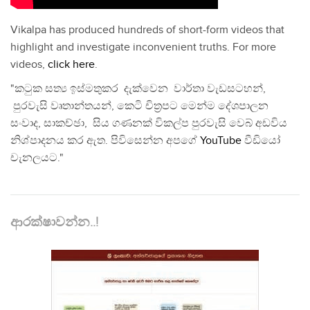
Vikalpa has produced hundreds of short-form videos that
highlight and investigate inconvenient truths. For more
videos,
click here
.
"කටුක සත්‍ය ඉස්මතුකර දැක්වෙන වාර්තා වැඩසටහන්,
පුරවැසි වෘතාන්තයන්, කෙටි චිත්‍රපට මෙන්ම දේශපාලන
සංවාද, සාකච්ඡා, සිය ගණනක් විකල්ප පුරවැසි වෙබ් අඩවිය
නිශ්පාදනය කර ඇත. පිවිසෙන්න අපගේ
YouTube
වීඩියෝ
චැනලයට."
ආරක්ෂාවන්න..!