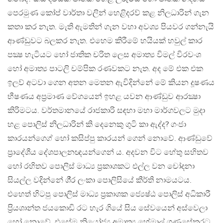
පෙරමුණ කෝප් වාර්තා වලින් හෙළිදරව් කළ නිලධාරින් ගැන
කතා කර නැත. මැති ඇමතින් ගැන වහා අවශ්‍ය පියවර ගන්නැයි
ආණ්ඩුවට බලකර නැත. එහෙම කිරීමේ හයියක් හවුල් කාර
පක්‍ෂ හැටියට හෝ ජාතික චරිත ලෙස අමාත්‍ය විමල් විරවංශ
හෝ අමාත්‍ය පාටලි චම්පික රණවකට නැත. අද මේ එක එක
ඉලව් අටවා ගෙන අතන මෙතන ඇවිදින්නේ මේ කියන දූෂණය
භීෂණය අප‍්‍රමාණ වේගයෙන් ඉහළ යවන ආණ්ඩුව ආරක්‍ෂා
කිරිමටය. වර්තමානයේ රාජකාරි සඳහා මහා මාර්ගවලට මුදා
හළ පොලිස් නිලධාරින් කි දෙනෙකු ගුටි කා ඇද්ද? ගංජා
කාරයන්ගෙග් හෝ කසිප්පු කාරයන් ගෙන් නොවේ. ආණ්ඩුවේ
ප‍්‍රාදේශීය දේශපාලනඥයන්ගෙන් ය. අදවන විට හේතු සහිතව
හෝ රහිතව පොලිස් මාධ්‍ය ප‍්‍රකාශකට එල්ල වන චෝදනා
සියල්ල වදින්නේ ශී‍්‍ර ලංකා පොලිසියේ කීර්ති නාමයටය.
එහෙත් හිටපු පොලිස් මාධ්‍ය ප‍්‍රකාශක ජ්‍යෙෂ්ඨ පොලිස් අධිකාරී
ප‍්‍රියශාන්ත ජයකොඩි රට හැර ගියේ සිය සේවයෙන් අස්වෙලා
හෝ නොවේ. එසේම නියෝජ්‍ය අමාත්‍ය හේමාල් ගුණසේකරට