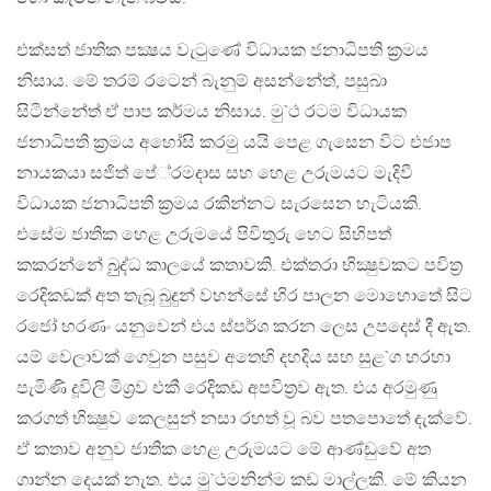
එක්සත් ජාතික පක්‍ෂය වැටුණේ විධායක ජනාධිපති ක‍්‍රමය
නිසාය. මේ තරම් රටෙන් බැනුම් අසන්නේත්, පසුබා
සිටින්නේත් ඒ පාප කර්මය නිසාය. මු`ථ රටම විධායක
ජනාධිපති ක‍්‍රමය අහෝසි කරමු යයි පෙළ ගැසෙන විට එජාප
නායකයා සජිත් පේ‍්‍රමදාස සහ හෙළ උරුමයට මැදිවී
විධායක ජනාධිපති ක‍්‍රමය රකින්නට සැරසෙන හැටියකි.
එසේම ජාතික හෙළ උරුමයේ පිවිතුරු හෙට සිහිපත්
කකරන්නේ බුුද්ධ කාලයේ කතාවකි. එක්තරා භික්‍ෂුවකට පවිත‍්‍ර
රෙදිකඩක් අත තැබූ බුදුන් වහන්සේ හිර පාලන මොහොතේ සිට
රජෝ හරණං යනුවෙන් එය ස්පර්ශ කරන ලෙස උපදෙස් දී ඇත.
යම් වෙලාවක් ගෙවුන පසුව අතෙහි දහදිය සහ සුළ`ග හරහා
පැමිණි දූවිලි මිශ‍්‍රව එකී රෙදිකඩ අපවිත‍්‍රව ඇත. එය අරමුණු
කරගත් භික්‍ෂුව කෙලසුන් නසා රහත් වූ බව පතපොතේ දැක්වේ.
ඒ කතාව අනුව ජාතික හෙළ උරුමයට මේ ආණ්ඩුවේ අත
ගාන්න දෙයක් නැත. එය මු`ථමනින්ම කඩ මාල්ලකි. මේ කියන