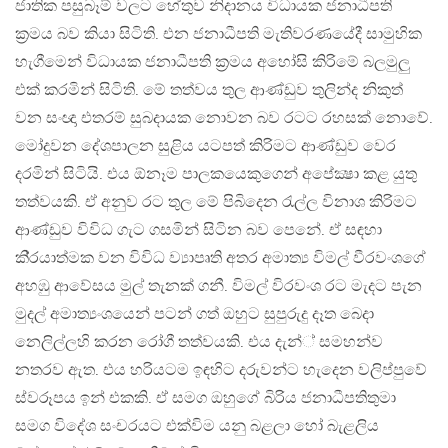
ජාතික පසුබෑම් වලට හේතුව නිදානය විධායක ජනාධීපති
ක‍්‍රමය බව කියා සිටිති. එන ජනාධීපති මැතිවරණයේදී සාමුහික
හැගීමෙන් විධායක ජනාධීපති ක‍්‍රමය අහෝසි කිරිමේ බලමුලු
එක් කරමින් සිටිති. මේ තත්වය තුල ආණ්ඩුව තුලින්ද නිකුත්
වන සංඥා එතරම් සුබදායක නොවන බව රටට රහසක් නොවේ.
මෝදුවන දේශපාලන සුළිය යටපත් කිරිමට ආණ්ඩුව වෙර
දරමින් සිටියි. එය ඕනෑම පාලකයෙකුගෙන් අපේක්‍ෂා කළ යුතු
තත්වයකි. ඒ අනුව රට තුල මේ පිබිදෙන රැල්ල විනාශ කිරිමට
ආණ්ඩුව විවිධ ගැට ගසමින් සිටින බව පෙනේ. ඒ සඳහා
කි‍්‍රයාත්මක වන විවිධ ව්‍යාපෘති අතර අමාත්‍ය විමල් වීරවංශගේ
අහඹු ආවේසය මුල් තැනක් ගනී. විමල් විරවංශ රට මැදට පැන
මුදල් අමාත්‍යංශයෙන් පටන් ගත් ඔහුට සුපුරුදු දෑත බෙදා
නෙලිල්ලහි කරන රෝගී තත්වයකි. එය දැන්් සමහන්ව
නතරව ඇත. එය හරියටම ඉඳහිට දරුවන්ට හැදෙන වලිප්පුවේ
ස්වරූපය ඉන් එකකි. ඒ සමග ඔහුගේ බිරිය ජනාධීපතිතුමා
සමග විදේශ සංචරයට එක්විම යනු බළලා හෝ බැළලිය