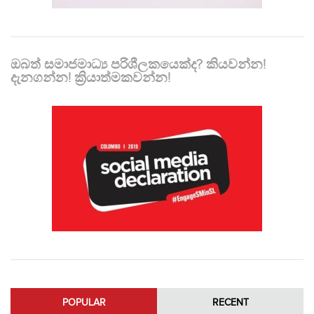
ඔබත් සමාජමාධ්‍ය පරිශීලකයෙක්ද? කියවන්න!
දැනගන්න! ක්‍රියාත්මකවන්න!
POPULAR
RECENT