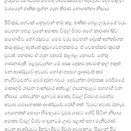
උරුමය ජනාධීපති මහින්ද රාජපක්‍ෂගෙන් බැහැරව දේහපාලන
වශයෙන් ජාතික ප‍්‍රශ්න ගැන තිරණ නොගන්නා නිසාය.
පිවිතුරු හෙටක් යනුවෙන් නම් කළ ජාතික හෙළ උරුමයේ වැඩ
සටහන පහළ වුනේ අමාත්‍ය විමල් විරවංශගේ කාරණා 12ට
සමාගාමීව හෝ පසුවය. මෙම වැඩ සටහන් දෙකේ අන්තර්ගත
කරුණුවල ඇත්තේ කුඩා වෙනස්කම්ය. ඒ වෙනස්කම් කුමක්
වුවත්, ජනතාව ඒ ගැන එතරම් කලබල නොවේ. හේතු
ගණනාවකි. පළමුවැන්න මේ පක්‍ෂ දෙකම තවමත් කල් ඉකුත්
වන ආණ්ඩුවේ අවයව හෝ අ`ගපසග ප‍්‍රාණවත් කර
නැගිට්ටුවන්ට වෙර දරන බවය. දෙවැන්න රාජපක්‍ෂ රෙජිමයේ
මාතෘභූමි ගායන වෘන්දයේ අත්වැල් ගායනාවලට සහභාගි වන
නිසාය. තෙවැන්න දැනටම අමාත්‍ය විමල් වීරවංශ මෙන්ම
අවශ්‍ය මොහොතක ආණ්ඩුවේ රෝගී තත්්වයට අවශ්‍ය ඕනෑම
බෙහෙතක් සොයා හිමාලයට වුවද යාමට පේවී සිටින නිසාය.
අමාත්‍ය විමල් විරවංශ දැනටම ඌව පළාත් සභා මැතිවරණ
සටන ආණ්ඩුවට දිනවා දීමට දිවුරා අවසානය. පිලෙන් පිට