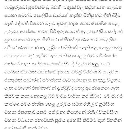
හාමුදුරුවෝ ප‍්‍රවේසම් වූ බවකි. රතුපස්වල කටුනායක හලාවත
ඝාතන මෙන්ම පොලිසිය චාරයක් නැතිව මිනිසුන්ට ගිනි බිඳීම
වැනි දේ එකී විවේන වලට අඩංගු නැත. හෙවත් ජාතික හෙළ
උරුමය අපේක්‍ෂා කරන පිවිතුරු හෙටක් තුල පොලිසිය සල්ලන්
වුනාට කමක් නැත. මිනි මරා ස්තීී‍්‍රන් දූෂණය කර පොලිසිය
අධීකරණයට භාර කළ චුදියන් නිතිපතිට ඇති බලය අනුව නඩු
නො අසා ගෙදර යැවිම ගැන ජාතික හෙළ උරුමය විස්සෝප
වන්නේ නැත. තත්වය මෙසේ තිබියදිත් පූජ්‍ය මාදුලුවාවේ
සෝබිත ස්වාමින් වහන්සේ අමාත්‍ය විමල් විරවංශ බැහැ දුටහ.
එතතුමන් සාධාරණ සමාජයක් වැඩ සටහන ගැන කළ විග‍්‍රහය
ගැන බොහෝ එක`ගතාවන් දැක්වුවද පොදු අපේක්‍ෂකයා ගැන
කිසිවක් කතා නොකළ බව මාධ්‍ය වාර්තා කර තිබිණ. මේ සිය`ථ
කාරණා සමග ජාතික හෙළ උරුමය සමග රනිල් වික‍්‍රමසිංහ
මහතා එකගතාවයකට පත් වුනා කියන්නේ රනිල් වික‍්‍රමසිංහ
මහතා විධායක ජනාධිපති ක‍්‍රමය අහෝසි කිරිමට තුන් සිතකින්
හෝ කැමති නැති බවය.