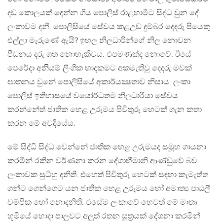
දඩ කොලයක් දෙන්න ගිය පොලිස් රාළහාමිට සිද්ධ වුන දේ
ලංකාවම දනී. පොලිසියේ සේවය කළඋඩ දුම්බර දෙදරු පියෙකු
එල්ලා මැරුණේ ඇයි? ඉහල නිලධාරින්ගේ නිල නොවන
පීඩනය දරු ගත නොහැකිවය. එපමණක්ද නොවේ. ඊයේ
පෙරේදා අනිියම් ලිංගික හාදකමට අකමැතිවු දෙදරු මවක්
ඝාතනය වුනේ පොලිසියේ අකාර්යක්‍ෂතාව නිසාය. ලංකා
පොලිස් ඉතිහාසයේ වයෝර්ධතම නිලධාරියා සේවය
කරන්නේත් ජාතික හෙළ උරුමය පිවිතුරු හෙටක් ගැන කතා
කරන මේ අවදියේය.
මේ සිද්ධි සිද්ධ වෙන්නේ ජාතික හෙළ උරුමයද සමූහ ගායනා
කරමින් රකින වර්ණනා කරන දේශාභීමානි ආණ්ඩුවේ බව
ලංකාවක සුධීහු දනිති. එහෙත් පිවිතුරු හෙටක් සඳහා කැමැත්ත
ගන්ට ගෙන්ගෙට යන ජාතික හෙළ උරුමය හෝ අමාත්‍ය පාඨලී
චම්පික හෝ නොදනිති. එසේම ලංකාවේ හෙවත් මේ මාතෘ
භූමියේ හොදා පාලූවට අලුත් රතන සූත‍්‍රයක් දේශනා කරමින්