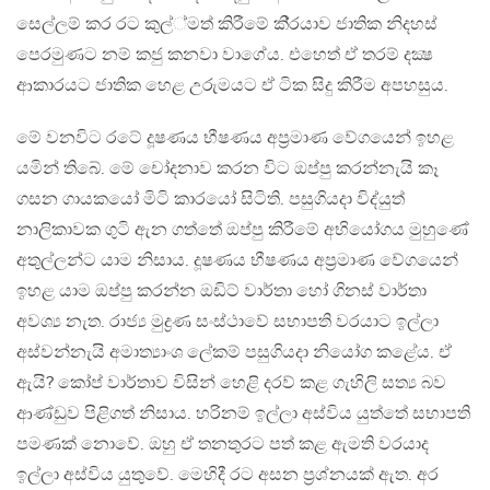
සෙල්ලම් කර රට කුල්්මත් කිරීමේ කි‍්‍රයාව ජාතික නිදහස්
පෙරමුණට නම් කජු කනවා වාගේය. එහෙත් ඒ තරම් දක්‍ෂ
ආකාරයට ජාතික හෙළ උරුමයට ඒ ටික සිදු කිරීම අපහසුය.
මේ වනවිට රටේ දූෂණය භීෂණය අප‍්‍රමාණ වේගයෙන් ඉහළ
යමින් තිබේ. මේ චෝදනාව කරන විට ඔප්පු කරන්නැයි කෑ
ගසන ගායකයෝ මිටි කාරයෝ සිටිති. පසුගියදා විද්යුත්
නාලිකාවක ගුටි ඇන ගත්තේ ඔප්පු කිරීමේ අභියෝගය මුහුණේ
අතුල්ලන්ට යාම නිසාය. දූෂණය භීෂණය අප‍්‍රමාණ වේගයෙන්
ඉහළ යාම ඔප්පු කරන්න ඔඩිට් වාර්තා හෝ ගිනස් වාර්තා
අවශ්‍ය නැත. රාජ්‍ය මුද්‍රණ සංස්ථාවේ සභාපති වරයාට ඉල්ලා
අස්වන්නැයි අමාත්‍යාංශ ලේකම් පසුගියදා නියෝග කළේය. ඒ
ඇයි? කෝප් වාර්තාව විසින් හෙළි දරව් කළ ගැහිලි සත්‍ය බව
ආණ්ඩුව පිළිගත් නිසාය. හරිනම් ඉල්ලා අස්විය යුත්තේ සභාපති
පමණක් නොවේ. ඔහු ඒ තනතුරට පත් කළ ඇමති වරයාද
ඉල්ලා අස්විය යුතුවේ. මෙහිදී රට අසන ප‍්‍රශ්නයක් ඇත. අර