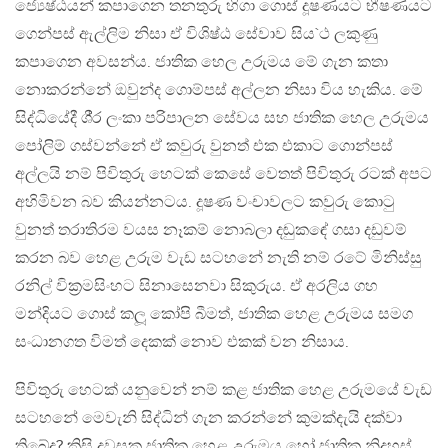
ජ්‍යෙෂ්ඨයන් කපාගෙන තනතුරු හිගා ගොස් දූෂණයට භීෂණයට
ගෙන්පස් ඇල්ලිම නිසා ඒ විශිෂ්ඨ සේවාව සිය`ථ ලකුණු
කපාගෙන අවසන්ය. ජාතික හෙල උරුමය මේ ගැන කතා
නොකරන්නේ ඔවුන්ද ගොම්පස් අල්ලන නිසා විය හැකිය. මේ
සිද්ධියේදී ශී‍්‍ර ලංකා පරිපාලන සේවය සහ ජාතික හෙල උරුමය
පෝලිම් ගස්වන්නේ ඒ කවුරු වුනත් එක එකාට ගොන්පස්
අල්ලයි නම් පිවිතුරු හෙටක් කෙසේ වෙතත් පිවිතුරු රටක් අපට
අහිමිවන බව කියන්නටය. දූෂණ වංචාවලට කවුරු කොටු
වුනත් තරාතිරම වයස නෑකම් නොබලා දඬුකඳේ ගසා දඩුවම්
කරන බව හෙළ උරුම වැඩ සටහනේ නැති නම් රටේ මිනිස්සු
රනිල් වික‍්‍රමසිංහට සිනාසෙනවා සිකුරුය. ඒ අරලිය ගහ
මන්දියට ගොස් කලූ කෝපි බීමත්, ජාතික හෙළ උරුමය සමග
සංධානගත විමත් දෙකක් නොව එකක් වන නිසාය.
පිවිතුරු හෙටක් යනුවෙන් නම් කළ ජාතික හෙළ උරුමයේ වැඩ
සටහනේ මෙවැනි සිද්ධින් ගැන කරන්නේ කුමක්දැයි දක්වා
තිබේද? කිසි දවසක ජාතික හෙළ උරුමය හෝ ජාතික නිදහස්