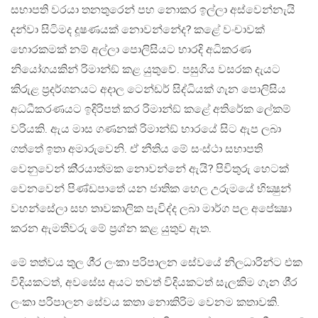
සභාපති වරයා තනතුරෙන් පහ නොකර ඉල්ලා අස්වෙන්නැයි
දන්වා සිටිමද දූෂණයක් නොවන්නේද? කළේ වංචාවක්
හොරකමක් නම් අල්ලා පොලිසියට භාරදි අධිකරණ
නියෝගයකින් රිමාන්ඞ් කළ යුතුවේ. පසුගිය වසරක දැයට
කිරුළ ප‍්‍රදර්ශනයට අදාල ටෙන්ඩර් සිද්ධියක් ගැන පොලිසිය
අධධීකරණයට ඉදිරිපත් කර රිමාන්ඞ් කළේ අතිරේක ලේකම්
වරියකි. ඇය මාස ගණනක් රිමාන්ඞ් භාරයේ සිට ඇප ලබා
ගත්තේ ඉතා අමාරුවෙනි. ඒ නීතිය මේ සංස්ථා සභාපති
වෙනුවෙන් කි‍්‍රයාත්මක නොවන්නේ ඇයි? පිවිතුරු හෙටක්
වෙනවෙන් පිණ්ඩපාතේ යන ජාතික හෙල උරුමයේ භික්‍ෂුන්
වහන්සේලා සහ තාවකාලික පැවිද්ද ලබා මාර්ග පල අපේක්‍ෂා
කරන ඇමතිවරු මේ ප‍්‍රශ්න කළ යුතුව ඇත.
මේ තත්වය තුල ශී‍්‍ර ලංකා පරිපාලන සේවයේ නිලධාරින්ට එක
විදියකටත්, අවසේස අයට තවත් විදියකටත් සැලකිම ගැන ශී‍්‍ර
ලංකා පරිපාලන සේවය කතා නොකිරිම වෙනම කතාවකි.