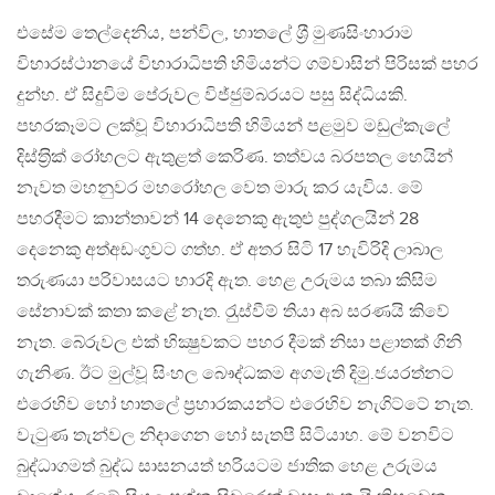
එසේම තෙල්දෙනිය, පන්විල, හාතලේ ශ‍්‍රී මුණසිංහාරාම
විහාරස්ථානයේ විහාරාධිපති හිමියන්ට ගම්වාසින් පිරිසක් පහර
දුන්හ. ඒ සිදුවිම පේරුවල විජ්ජුම්බරයට පසු සිද්ධියකි.
පහරකෑමට ලක්වූ විහාරාධිපති හිමියන් පළමුව මඩුල්කැලේ
දිස්ත‍්‍රික් රෝහලට ඇතුළත් කෙරිණ. තත්වය බරපතල හෙයින්
නැවත මහනුවර මහරෝහල වෙත මාරු කර යැවිය. මේ
පහරදීමට කාන්තාවන් 14 දෙනෙකු ඇතුළු පුද්ගලයින් 28
දෙනෙකු අත්අඩංගුවට ගත්හ. ඒ අතර සිටි 17 හැවිරිදි ලාබාල
තරුණයා පරිවාසයට භාරදි ඇත. හෙළ උරුමය තබා කිසිම
සේනාවක් කතා කළේ නැත. රැුස්වීම් තියා අබ සරණයි කිවේ
නැත. බේරුවල එක් භික්‍ෂුවකට පහර දීමක් නිසා පළාතක් ගිනි
ගැනිණ. ඊට මුල්වූ සිංහල බෞද්ධකම අගමැති දිමු.ජයරත්නට
එරෙහිව හෝ හාතලේ ප‍්‍රහාරකයන්ට එරෙහිව නැගිට්ටේ නැත.
වැටුණ තැන්වල නිදාගෙන හෝ සැතපී සිටියාහ. මේ වනවිට
බුද්ධාගමත් බුද්ධ සාසනයත් හරියටම ජාතික හෙළ උරුමය