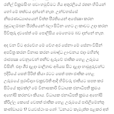
රනිල් වික‍්‍රමසිංහ පවා හමුවිමට ගිය අතුරලියේ රතන හිමියන්
හෝ මේ තත්වය දන්නේ නැත. උන්වහස්සේ
නිසරණාධ්‍යාශයෙන් චිත්ත පි‍්‍රතියෙන් අපේක්‍ෂා කරන
බුදුධාලම්බන පි‍්‍රතියෙන් බලා සිටින හෙට ලංකාවට උදා කරන
පිවිතුරු දවසේත් මේ පොලිසිය මෙහෙමම බව දන්නේ නැත.
අද වන විට අරවේග මේ වේග අර සේනා මේ සේනා විසින්
අපවිත‍්‍ර කරන විනාස කරන බෞද්ධ ලාංචනය එදා මහින්ද
රාජපක්‍ෂ වෙනුවෙන් තනිව දැරුවේ ජාතික හෙළ උරුමය
විසිනි. එදා ශී‍්‍ර දළදා මාලිගාව අබියස සිට දළදා හාමුදුරුවන්ට
ඉදිරියේ සෙත් පිරිත් කියා රටට සෙත් පතා ජාතික හෙළ
උරුමයේ පුරාවිද්‍යා චක‍්‍රවර්ති ආදි හිමිවරු ජාතියට සපත කර
සිටියේ කුමක්ද? මේ විනාසකාරි විධායක ජනාධීපති ක‍්‍රමය
අහෝසි කරනවා කියාය. විධායක ජනාධීපති ක‍්‍රමය අහෝසි
කිරිල්ල කෙසේ වෙතත් ජාතික හෙළ උරුමයේ පාර්ලිමේන්තු
කණ්ඩායම 17 වයවස්ථා සංශෝ්ධනයට කැමැත්ත පළකර අත්