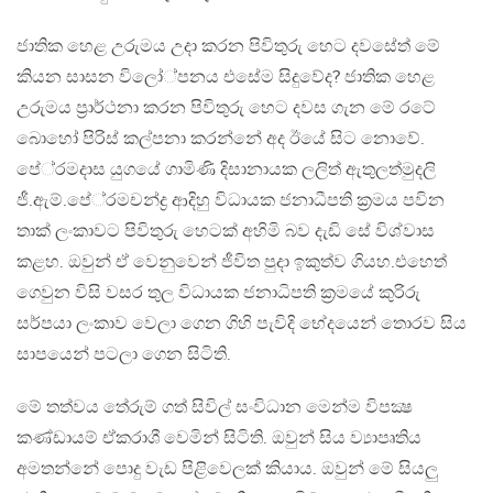
ජාතික හෙළ උරුමය උදා කරන පිවිතුරු හෙට දවසේත් මේ
කියන සාසන විලෝ්පනය එසේම සිදුවේද? ජාතික හෙළ
උරුමය ප‍්‍රාර්ථනා කරන පිවිතුරු හෙට දවස ගැන මේ රටේ
බොහෝ පිරිස් කල්පනා කරන්නේ අද ඊයේ සිට නොවේ.
පේ‍්‍රමදාස යුගයේ ගාමිණි දිසානායක ලලිත් ඇතුලත්මුදලි
ජී.ඇම්.පේ‍්‍රමචන්ද්‍ර ආදිහු විධායක ජනාධීපති ක‍්‍රමය පවින
තාක් ලංකාවට පිවිතුරු හෙටක් අහිමි බව දැඩි සේ විශ්වාස
කළහ. ඔවුන් ඒ වෙනුවෙන් ජීවිත පුදා ඉකුත්ව ගියහ.එහෙත්
ගෙවුන විසි වසර තුල විධායක ජනාධිපති ක‍්‍රමයේ කුරිරු
සර්පයා ලංකාව වෙලා ගෙන ගිහි පැවිදි භේදයෙන් තොරව සිය
සාපයෙන් පටලා ගෙන සිටිති.
මේ තත්වය තේරුම් ගත් සිවිල් සංවිධාන මෙන්ම විපක්‍ෂ
කණ්ඩායම් ඒකරාශී වෙමින් සිටිති. ඔවුන් සිය ව්‍යාපෘතිය
අමතන්නේ පොදු වැඩ පිළිවෙලක් කියාය. ඔවුන් මේ සියලු