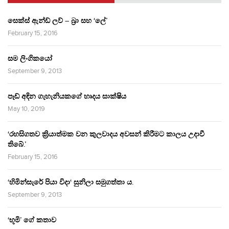
සෙක්ස් ඇන්ඩ් ලව් – බ්‍රා සහ ‘ලේ’
February 15, 2016
සම ලිංගිකයෝ
September 9, 2013
පෑඩ් අඳින ගැහැනියකගේ හෘදය සාක්ෂිය
May 10, 2019
‘රහසිගතව ක්‍රියාත්මක වන කුලවාදය අවසන් කිරීමට කාලය උදාවී
තිබේ.’
February 15, 2016
‘හිමින්සැරේ පියා විදා‘ සුනිලා සමුගත්තා ය.
September 9, 2013
‘භූමි’ ගේ කතාව