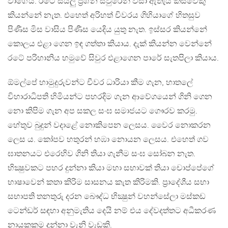
වාගේය. රටේ සියලු ප‍්‍රශ්න සිවුරෙන් වසා ඇතැයි කිසවෙකු
කියන්නේ නැත. එහෙත් අරිහත් චිවරය ගිහියාගේ හිතසුව
පිණීස මිස වාසිය පිණීස යෙදිය යුතු නැත. ඉස්සර කියන්නේ
කොලය එළා ගෙන ඉඳ ගත්තා කියාය. දැක් කියන්න වෙන්නේ
රටේ පරිහානිය හමුවේ සිවුර එළාගෙන පාරේ සැතපිලා කියාය.
ඕමල්පේ හාමුදුරුවන්ට චීවර ධාරියා කීම ගැන, හාතලේ
විහාරාධිපති හිමියන්ට පහරදිම ගැන ආවේගයෙන් ගිනි ගෙන
නො කිපිම ගැන අප සකල සංඝ සමාජයට ගෞරව කරමු.
හේතුව බුදුන් වදාළේ නොකිපෙන ලෙසය. වෛර නොකරන
ලෙස ය. කෝපව හතුරන් හඹා නොයන ලෙසය. එහෙත් ගව
ඝාතනයට එරෙහිව ගිනි තියා ගැනීම සංඝ සෝබන නැත.
භික්‍ෂුවකට පහර දුන්නා කියා මහා සභාවක් තියා චොප්පේගේ
භාෂාවෙන් කතා කිරිම සාසනය කැත කිරිමකි. ප‍්‍රාදේශීය සභා
සභාපති තනතුරු දරන බෞද්ධ භික්‍ෂුන් වහන්සේලා මස්කඩ
ටෙන්ඩර් සඳහා අනුමැතිය දෙයි නම් එය දේවදත්තට අධීකරණ
නායකකම දුන්නා වැනි වැඩකි.