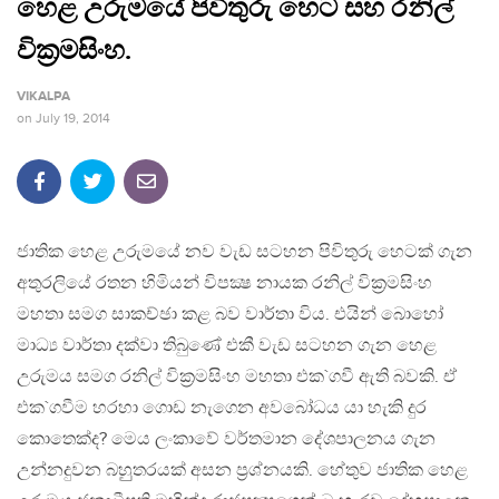
හෙළ උරුමයේ පිවිතුරු හෙට සහ රනිල්
වික‍්‍රමසිංහ.
VIKALPA
on
July 19, 2014
ජාතික හෙළ උරුමයේ නව වැඩ සටහන පිවිතුරු හෙටක් ගැන
අතුරලියේ රතන හිමියන් විපක්‍ෂ නායක රනිල් වික‍්‍රමසිංහ
මහතා සමග සාකච්ඡා කළ බව වාර්තා විය. එයින් බොහෝ
මාධ්‍ය වාර්තා දක්වා තිබුණේ එකී වැඩ සටහන ගැන හෙළ
උරුමය සමග රනිල් වික‍්‍රමසිංහ මහතා එක`ගවී ඇති බවකි. ඒ
එක`ගවීම හරහා ගොඩ නැගෙන අවබෝධය යා හැකි දුර
කොතෙක්ද? මෙය ලංකාවේ වර්තමාන දේශපාලනය ගැන
උන්නදුවන බහුුතරයක් අසන ප‍්‍රශ්නයකි. හේතුව ජාතික හෙළ