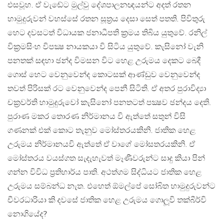
එසවූහ. ඒ වැඬේට මුල්වු දේශපාලනඥයන්ට අදත් රතන
හාමුදුරුවන් වහස්සේ රතන සූත‍්‍රය දෙසා සෙත් පතති. පිවිතුරු
හෙට දවසටත් විධායක ජනාධීපති ක‍්‍රමය තිබිය යුතුවේ. රනිල්
වික‍්‍රමසිංහ විපක්‍ෂ නායකයා වි සිටිය යුතුවේ. කැසිනෝ වැනි
පනතක් සඳහා ඡන්ද විමසන විට හෙළ උරුමය දෙකට බෙදී
ගොස් හෙට වෙනුවෙන්ද කොටසක් ආණ්ඩුව වෙනුවෙන්ද
තවත් පිරිසක් රට වෙනුවෙන්ද පෙනී සිටිති. ඒ අතර පුරාවිද්‍යා
චක‍්‍රවර්ති හාමුදුරුවෝ කැසිනෝ පනතටත් පක්‍ෂව ඡන්දය දෙති.
පුරාණ මකර තොරණ නිර්මානය වි ඇත්තේ සතුන් විසි
ගණනක් එක් කොට තැනුව මෝස්තරයකිනි. ජාතික හෙළ
උරුමය නිර්මානයවි ඇත්තේ ඒ වාගේ මෝසතරයකිනි. ඒ
මෝස්තරය වයස්ගත සැදැහැවත් මෑණීවරුන්ට සාදු කියා පින්
ගන්න විවිධ ප‍්‍රතිහාර්ය පාති. අථත්ගම සිද්ධියට ජාතික හෙළ
උරුමය සම්බන්ධ නැත. එහෙත් ඕමල්පේ සෝබිත හාමුදුරුවන්ට
චීවරධාරියා කි දවසේ ජාතික හෙළ උරුමය ගොලූවි තක්බීර්වි
නොගියේද?