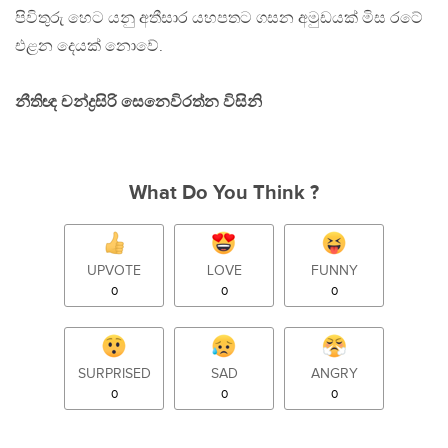
පිවිතුරු හෙට යනු අතීසාර යහපතට ගසන අමුඩයක් මිස රටේ
එළන දෙයක් නොවේ.
නීතිඥ චන්ද්‍රසිරි සෙනෙවිරත්න විසිනි
What Do You Think ?
UPVOTE
LOVE
FUNNY
0
0
0
SURPRISED
SAD
ANGRY
0
0
0