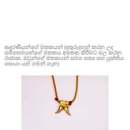
ආදරණීයන්ගේ මතකයන් (අතුරුදහන් කරන ලද
සමීපතමයන්ගේ මතකය අමතක කිරීමට බල කරන
රාජ්‍යක, ඔවුන්ගේ මතකයන් සමග සත්‍ය සහ යුක්තිය
සොයා යන ගමන් ගැන)