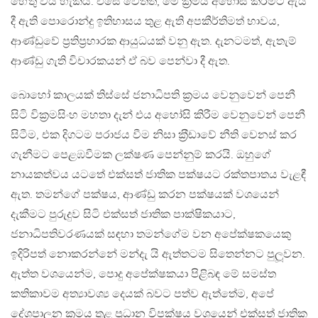
හේතු විය හැකිය. එසේ වෙතත්, මේ ක‍්‍රමය අහෝසි කිරීමට ඇය
දී ඇති පොරොන්දු ඉතිහාසය තුළ ඇති අපකීර්තිමත් භාවය,
ආණ්ඩුවේ ප‍්‍රතිප‍්‍රහාරක ආයුධයක් වනු ඇත. දැනටමත්, ඇතැම්
ආණ්ඩු ගැති විචාරකයන් ඒ බව පෙන්වා දී ඇත.
බොහෝ කාලයක් තිස්සේ ජනාධිපති ක‍්‍රමය වෙනුවෙන් පෙනී
සිටි වික‍්‍රමසිංහ මහතා දැන් එය අහෝසි කිරීම වෙනුවෙන් පෙනී
සිටීම, එක දිගටම පරාජය වීම නිසා ක‍්‍රීඩාවේ නීති වෙනස් කර
ගැනීමට පෙළඹවීමක ලක්ෂණ පෙන්නුම් කරයි. ඔහුගේ
නායකත්වය යටතේ එක්සත් ජාතික පක්ෂයට රක්තපාතය වැළඳී
ඇත. තමන්ගේ පක්ෂය, ආණ්ඩු කරන පක්ෂයක් වශයෙන්
දැකීමට පුරුදුව සිටි එක්සත් ජාතික පාක්ෂිකයාට,
ජනාධිපතිවරණයක් සඳහා තමන්ගේම වන අපේක්ෂකයෙකු
ඉදිරිපත් නොකරන්නේ මන්දැ යි ඇත්තටම සිතෙන්නට පුලූවන.
ඇත්ත වශයෙන්ම, පොදු අපේක්ෂකයා පිළිබඳ මේ සමස්ත
කතිකාවම අත්‍යාවශ්‍ය දෙයක් බවට පත්ව ඇත්තේම, අපේ
දේශපාලන ක‍්‍රමය තුළ ප‍්‍රධාන විපක්ෂය වශයෙන් එක්සත් ජාතික