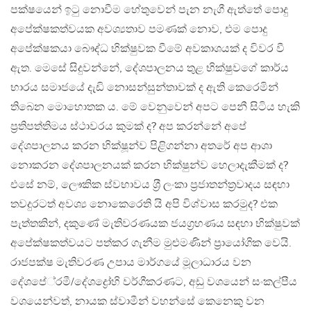
පක්ෂයෙන් ඉටු නොවීම හේතුවෙන් පැන නැගී ඇත්තේ පොදු
අපේක්ෂකත්වයක අවශ්‍යතාව පමණක් නොව, එම පොදු
අපේක්ෂකයා බෞද්ධ භික්ෂුවක වීමේ අවකාශයක් ද විවර වී
ඇත. මෙසේ සිදුවන්නේ, දේශපාලනය තුළ භික්ෂුවගේ කාර්ය
භාරය සමාජයේ දැඩි නොසන්සුන්තාවක් ද ඇති කෙරෙමින්
තිබෙන මොහොතක ය. මේ වෙනුවෙන් අපට පෙනී සිටිය හැකි
ප‍්‍රතිපත්තිමය ස්ථාවරය කුමක් ද? අප කරන්නේ අපේ
දේශපාලනය කරන භික්ෂූන්ව පිළිගන්නා අතරේ අප ආශා
නොකරන දේශපාලනයක් කරන භික්ෂුන්ව හෙලාදැකීමක් ද?
එසේ නම්, ලෞකික ස්වභාවය ශ‍්‍රී ලංකා ප‍්‍රජාතන්ත‍්‍රවාදය සඳහා
තවදුරටත් අවශ්‍ය නොකෙරෙති යි අපි විශ්වාස කරමුද? එක
පැත්තකින්, දකුණේ මැතිවරණයක ජයග‍්‍රහණය සඳහා භික්ෂුවක්
අපේක්ෂකත්වයට පත්කර ගැනීම මුළුමණින් ප‍්‍රායෝගික වෙයි.
රාජපක්ෂ මැතිවරණ උපාය මාර්ගයේ මූලාධාරය වන
දේශපේ‍්‍රමී/දේශද්‍රෝහි වර්ගීකරණට, අඩු වශයෙන් සංකල්පීය
වශයෙන්වත්, නායක ස්වාමීන් වහන්සේ කෙනෙකු වන