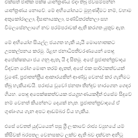
එක්සත් ජාතික පක්ෂ යාන්ත‍්‍රණය එදා තිබූ ජවසම්පන්න
යාන්ත‍්‍රණය නොවේ. මේ අභියෝගයට මුහුණදීමට නම්, වහාම
අතුකෝරාලලා, දිසානායකලා, පණ්ඩිතරත්නලා සහ
විමලසේනලාගේ නව පරම්පරාවක් ඇති කරගත යුතුව ඇත.
මේ අභියෝග සියල්ල ජයගත හැකි යැයි මොහොතකට
උපකල්පනය කරමු. ඊළඟ ජනාධිපතිවරණයෙන් පොදු
අපේක්ෂකයා ජය ගනු ඇතැ යි ද සිතමු. අපේ ප‍්‍රජාතන්ත‍්‍රවාදය
විඳවන රෝග මොන තරම් ඇතත්, අපේ එක සාර්ථකත්වයක්
වුණේ, ප‍්‍රජාතන්ත‍්‍රීය ආකාරයකින් ආණ්ඩු වෙනස් කර ගැනීමට
තිබූ හැකියාවයි. පරාජය වූවෝ ජනතා තීන්දුව භාරගෙන ගෙදර
ගියහ. පොදු අපෙක්ෂකත්වයක ජයග‍්‍රහණයකදීත් එසේම සිදුවේ
නම් වෙනත් කියන්නට දෙයක් නැත. ප‍්‍රජාතන්ත‍්‍රවාදයේ ඒ
ගුණාංගය ගැන අපට ආඩම්බර විය හැකිය.
එසේ වෙතත් යුද්ධයෙන් පසු ශ‍්‍රී ලංකාවේ රාජ්‍ය ව්‍යුහයේ යම්
කිසිවක් බරපතල වෙනසකට ලක්ව ඇති බව දක්වන අනිටු