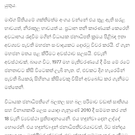
යුතුය.
මාර්ග සිතියමේ ශක්තිමත්ම අංගය වන්නේ එය තුළ ඇති සරළ
භාවයත්, නිරාකූල භාවයත් ය. ප‍්‍රධාන තනි කාරණයක් කෙරෙහි
අවධානය රැඳවීම මගින් විධායක ජනාධිපති ක‍්‍රමය පිළිබඳ ඉතා
අවශ්‍යව පැවති මහජන සංවාදයකට දොරටු විවර කරයි. ඒ ගැන
මහජන මතය පළ කිරීමට අවස්ථාව සලසයි. එවැනි
අවස්ථාවක්, බාගෙ විට, 1977 මහ මැතිවරණයේ දී මිස මේ රටේ
ජනතාවට කිසි විටෙකත් ලැබී නැත. ඒ, එවකට දිග හැරෙමින්
පැවති බියකරු සිහිනය කිසිවෙකු විසින් අවබෝධ කර ගැනීමට
මත්තෙනි.
විධායක ජනාධිපතිගේ බලතල සහ බල පරිමාව වඩාත් සාතිශය
සහ විනාශකාරී ලෙස යොදා ගැනුණේ 2010 දී සම්මත කර ගත්
18 වැනි ව්‍යවස්ථා ප‍්‍රතිපාදනයෙනි. එය හඳුන්වා දෙන ලද්දේ
හොරෙනි. එය හඳුන්වා දුන් ජනාධිපතිවරයාටවත්, ඊට ඡන්දය