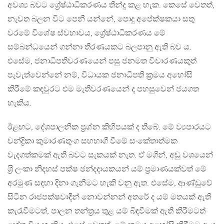
අවශ්‍ය බවට ශ්‍රේෂ්ඨාධිකරණය තීන්දු කළ හැක. කෙසේ වෙතත්,
නැවත බලන විට පෙනී යන්නේ, පොදු අපේක්ෂකයා සතු
වරමේ විශේෂ ස්වභාවය, ශ්‍රේෂ්ඨාධිකරණය මේ
සම්බන්ධයෙන් ගන්නා තීරණයකට බලපානු ඇති බව ය.
එසේම, ජනාධිපතිවරණයෙන් පසු ජනමත විචාරණයකුත්
පැවැත්වෙන්නේ නම්, විධායක ජනාධිපති ක‍්‍රමය අහෝසි
කිරීමේ කඳවුරට එම මැතිවරණයෙන් ද පහසුවෙන් ජයගත
හැකිය.
ඊළඟට, දේශපාලනික ප‍්‍රශ්න කිහිපයක් ද තිබේ. මේ ව්‍යපාරයට
චන්ද්‍රිකා කුමාරණතුංග සහභාගී වීමේ සංකේතාත්මක
වැදගත්කමක් ඇති බවට සැකයක් නැත. ඒ මගින්, අඩු වශයෙන්
ශ‍්‍රි ලංකා නිදහස් පක්ෂ ඡන්දදායකයන් යම් ප‍්‍රමාණයක්වත් මේ
අරමුණ සඳහා දිනා ගැනීමට හැකි වනු ඇත. එසේම, ආණ්ඩුවේ
සිටින රාජපක්ෂවාදීන් නොවන්නන් අතරේ ද යම් මතයක් ඇති
කැරැවීමටත්, පාලන තන්ත‍්‍රය තුළ යම් බිඳවීමක් ඇති කිරීමටත්