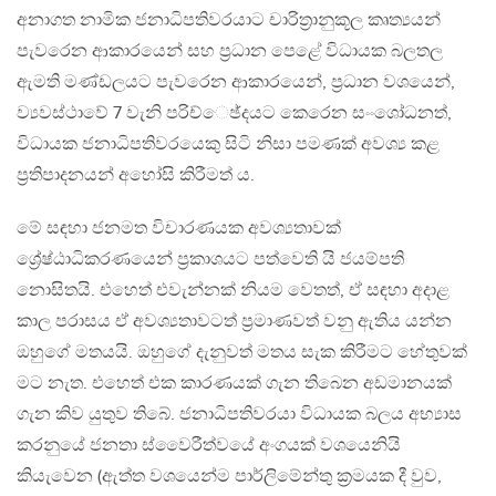
අනාගත නාමික ජනාධිපතිවරයාට චාරිත‍්‍රානුකූල කෘත්‍යයන්
පැවරෙන ආකාරයෙන් සහ ප‍්‍රධාන පෙළේ විධායක බලතල
ඇමති මණ්ඩලයට පැවරෙන ආකාරයෙන්, ප‍්‍රධාන වශයෙන්,
ව්‍යවස්ථාවේ 7 වැනි පරිච්ෙඡ්දයට කෙරෙන සංංශෝධනත්,
විධායක ජනාධිපතිවරයෙකු සිටි නිසා පමණක් අවශ්‍ය කළ
ප‍්‍රතිපාදනයන් අහෝසි කිරීමත් ය.
මේ සඳහා ජනමත විචාරණයක අවශ්‍යතාවක්
ශ්‍රේෂ්ඨාධිකරණයෙන් ප‍්‍රකාශයට පත්වෙති යි ජයම්පති
නොසිතයි. එහෙත් එවැන්නක් නියම වෙතත්, ඒ සඳහා අදාළ
කාල පරාසය ඒ අවශ්‍යතාවටත් ප‍්‍රමාණවත් වනු ඇතිය යන්න
ඔහුගේ මතයයි. ඔහුගේ දැනුවත් මතය සැක කිරීමට හේතුවක්
මට නැත. එහෙත් එක කාරණයක් ගැන තිබෙන අඩමානයක්
ගැන කිව යුතුව තිබේ. ජනාධිපතිවරයා විධායක බලය අභ්‍යාස
කරනුයේ ජනතා ස්වෛරීත්වයේ අංගයක් වශයෙනියි
කියැවෙන (ඇත්ත වශයෙන්ම පාර්ලිමේන්තු ක‍්‍රමයක දී වුව,