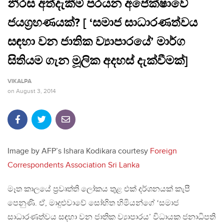
නීරස අත්දැකීම් පරයන අපේක්ෂාවේ
ජයග‍්‍රහණයක්? [ ‘සමාජ සාධාරණත්වය
සඳහා වන ජාතික ව්‍යාපාරයේ’ මාර්ග
සිතියම ගැන මූලික අදහස් දැක්වීමක්]
VIKALPA
on
August 3, 2014
Image by AFP’s Ishara Kodikara courtesy
Foreign
Correspondents Association Sri Lanka
මෑත කාලයේ ප‍්‍රවෘත්ති ලෝකය තුළ එක් දර්ශනයක් කැපී
පෙනුණි. ඒ, මාදුළුවාවේ සෝභිත හිමියන්ගේ ‘සමාජ
සාධාරණත්වය සඳහා වන ජාතික ව්‍යාපාරය’ විධායක ජනාධිපති