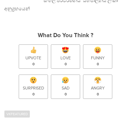
සිංහල පරිවර්තනය ‘යහපාලනය ලංකා’
අනුග‍්‍රහයෙන්
What Do You Think ?
UPVOTE
LOVE
FUNNY
0
0
0
SURPRISED
SAD
ANGRY
0
0
0
VKFEATURED