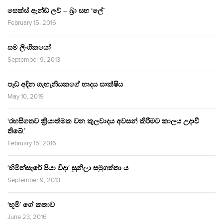
සෙක්ස් ඇන්ඩ් ලව් – බ්‍රා සහ ‘ලේ’
February 15, 2016
සම ලිංගිකයෝ
September 9, 2013
පෑඩ් අඳින ගැහැනියකගේ හෘදය සාක්ෂිය
May 10, 2019
‘රහසිගතව ක්‍රියාත්මක වන කුලවාදය අවසන් කිරීමට කාලය උදාවී
තිබේ.’
February 15, 2016
‘හිමින්සැරේ පියා විදා‘ සුනිලා සමුගත්තා ය.
September 9, 2013
‘භූමි’ ගේ කතාව
June 23, 2016