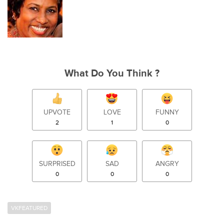
What Do You Think ?
UPVOTE
LOVE
FUNNY
2
1
0
SURPRISED
SAD
ANGRY
0
0
0
VKFEATURED