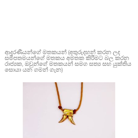
ආදරණීයන්ගේ මතකයන් (අතුරුදහන් කරන ලද
සමීපතමයන්ගේ මතකය අමතක කිරීමට බල කරන
රාජ්‍යක, ඔවුන්ගේ මතකයන් සමග සත්‍ය සහ යුක්තිය
සොයා යන ගමන් ගැන)