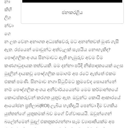
නා
කිහි
ජනකරළිය
ලිග
න්වා
ගෙ
න ලත වෙන අනාගත අධ්‍යක්ෂවරු මට අනන්තවත් මුණ ගැසී
ඇත. රජයෙන් මොවුන්ට අත්වැලක් සැපයිය නොහැකිද?
පෞද්ගලික අංශය සිනමාවට ඇති නැඹුරුව අවම වීම
කණගාටුදායක තත්වයකි. මම දන්නා පරිදි නිෂ්පාදකයෙක් ලෙස
මුදලින් දායකවූ පෞද්ගලික සමාගම් අප රටේ ඇත්තේ එකම
එකක් පමණි. සිනමාව නගා සිටුවීමට ක්‍රමවේද සොයන්නේ
නම් පෞද්ගලික අංශය අනිවාර්යයෙන්ම මෙම කර්මාන්තයේ
කොටස්කරුවන් කරගත යුතුව ඇත. ඔවුන්ට කොයි ආකාරයේ
ආයෝජන ප්‍රතිලාබ(ROI) ලැබිය හැකිදැයි පෙන්වා දීම වගකිය
යුත්තන්ගේ යුතුකමක් බව මගේ විශ්වාසයයි. ඔවුන්ගෙන්
බලේන්මෙන් මුදල් එකතුකරගන්නා සෑම ව්‍යාපෘතියක්ම අප