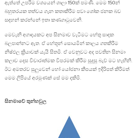
ඇත්තේ උපරිම වශයෙන් ශාලා 150ක් පමණි. මෙම 150න්
බහුතරයක තත්වය ගැන කතාකිරීම පවා ශෝක ජනක බව
සඳහන් කරන්නේ ඉතා කණගාටුවෙනි.
මෙවැනි අගාදයකට අප සිනමාව වැටීමට හේතු සාදක
බලපාන්නට ඇත. ඒ හේතූන් සොයමින් කාලය ගතකිරීම
නිෂ්ඵල ක්‍රියාවක් යැයි සිතමි. ඒ වෙනුවට අද පවතින සිනමා
කලාව දෙස විචාරාත්මක විපරමක් කිරීම සුදුසු බැව් මට හැඟිනි.
ඊට අමතරව සුලුවෙන් හෝ යෝජනා කීපයක් ඉදිරිපත් කිරීමත්
මෙම ලිපියේ අරමුණක් සේ මම දකිමි.
සිනමාවේ තුන්හවුල