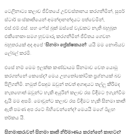
ටෙලිනාට්‍ය කලාව ජීවිතයේ උච්චස්තානය කරගනිමින්, සුපර්
ස්ටාර් සංස්කෘතියෙන් අමන්දානන්දයට පත්වෙමින්,
එස්.එම්.එස්. සහ ෆේස් බුක් ඔස්සේ වැඩකට නැති බහුබූත
එකිනෙකා සමග හුවමාරු කරගනිමින් ජීවිතය ගෙවන
බහුතරයක් අද අපේ ‘
සිනමා ප්‍රේක්ෂකයන්
‘ යයි මම නොබියව
ලේබල් කරමි.
එසේ නම් මෙම ඉලක්ක කණ්ඩායම සිනමාව වෙත යොමු
කරගන්නේ කෙසේද? මෙය උභතෝකෝටික ප්‍රශ්නයක් බව
පිලිගනිමි. නමුත් විසඳුම ඔවුන් තවත් අගාදයට තල්ලු කිරීමද
නැතහොත් ඔවුන්ට හැකි අයුරින් කලාව රස විඳීමට ඉගැන්වීම
දැයි මම අසමි. මොවුන්ට කලාව රස විඳීමට හැකි සිනමා කෘතී
ඇති පමණ අප රටේ බිහිවෙන්නේද? මෙයයි මගේ ඊළඟ
තර්කය යි.
සිනමාකරුවන් සිනමා කෘති නිර්මාණය කරන්නේ කාහටද?