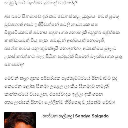
නැඹුරු කර ගැන්මට ඉවහල් වන්නේද?
අප රටේ සිනමාවේ ඉරණම වෙනස් කළ යුතුමය. තවත් ප්‍රමාද
වුවහොත් අපට ඉතිරිවන්නේ ටෙලි නාට්‍යයක සහ
චිත්‍රපටියකවත් වෙනස හඳුනා ගත නොහැකි බහුතර ප්‍රේක්ෂක
කණ්ඩායමක් විය හැක. මොවුන් ආත්මයක් නොමැති,
රසග්නතාවය යනු කුමක්දැයි නොදන්නා, අධ්‍යාත්මය මුදලට
උකස් කරන්නට බලා සිටින පරපුරක් වීමෙන් වලක්වා ගත යුතු
නොවේද?
මෙවන් කළා ශූන්‍ය පරිසරයක සැප්තැම්බරයේ සිනමාවට පුද
කෙරෙන ලෝක සිනමා උළෙල ලාංකීය සිනමාව නමැති
කාන්තාරයේ වියලෙන, රසාස්වාදය ඉල්ලා ඉකි ගසන
අතලොස්සක් සිනමා ලෝලීන්ට හිරිපොද වැස්සක්ම වේවා!
සන්ධ්‍යා සල්ගාදු | Sandya Salgado