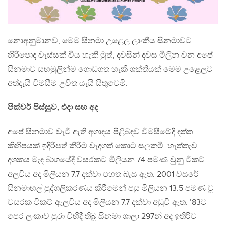
නොඅනුමානව, මෙම සිනමා උළෙල ලාංකීය සිනමාවට
හිරිපොද වැස්සක් විය හැකි මුත්, දවසින් දවස මිලින වන අපේ
සිනමාව සහමුලින්ම ගොඩගත හැකි ශක්තියක් මෙම උළෙලට
අත්දැයි විමසීම උචිත යැයි සිතුවෙමි.
පික්චර් පිස්සුව, එදා සහ අද
අපේ සිනමාව වැටී ඇති අගාදය පිළිබඳව විමසීමේදී දත්ත
කිහිපයක් ඉදිරිපත් කිරීම වැදගත් කොට සලකමි. හැත්තැව
දශකය මැද බාගයේදී වසරකට මිලියන 74 පමණ වුනු ටිකට්
අලවිය අද මිලියන 7.7 දක්වා පහත බැස ඇත. 2001 වසරේ
සිනමාහල් පුද්ගලීකරණය කිරීමෙන් පසු මිලියන 13.5 පමණ වූ
වසරක ටිකට් ඇලවිය අද මිලියන 7.7 දක්වා අඩුවී ඇත. ’83ට
පෙර ලංකාව පුරා විහිදී තිබූ සිනමා ශාලා 297න් අද ඉතිරිව