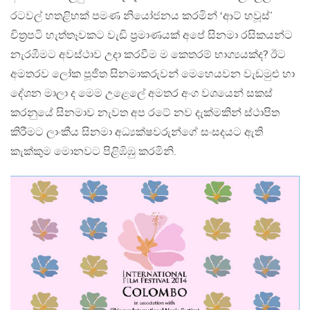
රටවල් හතළිහක් පමණ නියෝජනය කරමින් ‘ආට් හවූස්’
චිත්‍රපටි හැත්තෑවකට වැඩි ප්‍රමාණයක් අපේ සිනමා රසිකයන්ට
නැරඹීමට අවස්ථාව උදා කරවීම ම කෙතරම් භාග්‍යයක්ද? ඊට
අමතරව ලෝක පූජිත සිනමාකරුවන් මෙහෙයවන වැඩමුළු හා
දේශන මාලා ද මෙම උළෙලේ අමතර අංග වශයෙන් සකස්
කරනුයේ සිනමාව නැවත අප රටේ නව දැක්මකින් ස්ථාපිත
කිරීමට ලාංකීය සිනමා අධ්‍යක්ෂවරුන්ගේ සංසදයට ඇති
කැක්කුම මොනවට පිළිඹිඹු කරමිනි.