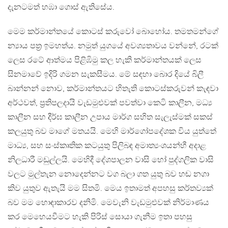
දැනටමත් හඹා ගොස් ඇතිසේය.
මෙම කර්මාන්තයේ කොටස් කරුවෝ බොහෝය. තමතමන්ගේ
න්‍යාය පත්‍ර ඉමහත්ය. නමුත් යුගයේ අවශ්‍යතාවය වන්නේ, රටක්
ලෙස රටේ ආත්මය පිළිඹිමු කල හැකි කර්මාන්තයක් ලෙස
සිනමාවේ ඉදිරි ගමන සැකසීමය. මේ සඳහා බොර දියේ බිලී
බාන්නන් නොව, කර්මාන්තයට හිතැති කොටස්කරුවන් කැඳවා
අර්ථවත්, ප්‍රතිපලදායි වැඩමුළුවක් පවත්වා කෙටි කාලීන, මධ්‍ය
කාලීන සහ දීර්ඝ කාලීන උපාය මාර්ග සහිත සැලැස්මක් සකස්
කලයුතු බව මාගේ මතයයි. මෙහි මාර්ගෝපදේශක විය යුත්තේ
මාධ්‍ය, සහ සංස්කෘතික කටයුතු පිලිබඳ අමාත්‍යංශයන්හී අදාළ
නිලධාරී මඩුල්ලයි. මෙහිදී දේශපාලන වාසි හෝ පුද්ගලික වාසි
වලට මුල්තැන නොදෙන්නට වග බලා ගත යුතු බව හඬ නගා
කිව යුතුව ඇතැයි මම සිතමි. මෙය ඉතාමත් අපහසු කර්තව්‍යක්
බව මම හොඳාකාරව දනිමි. මෙවැනි වැඩමුළුවක් නිර්මාණය
කර මෙහෙයවීමට හැකි පිරිස් සොයා ගැනීම ඉතා පහසු