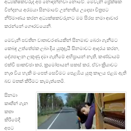
අධ්‍යක්ෂකවරුද අප නොදන්නවා නොවේ. මෙවැනි ප්‍රේක්ෂක
වින්දනය අරඹයා සිනමාවේ උන්නතිය උදෙසා චිත්‍රපට
නිර්මාණය කරන අධ්‍යක්ෂකවරුනට මම සිරස නමා ආචාර
කරන්නේ ගෞරවයෙනි.
මෙවැනි පවතින වාතාවරණයකින් සිනමාව බෙරා ගැනීමට
කෙබඳු උත්තේජක ලබා දිය යුතුදැයි සිනමාවට ආදරය කරන,
දේශපාලන ලකුණු දමා ගැනීමේ අභිප්‍රායන් නැති, කණ්ඩායම්
එක්වී සාකච්ඡා කර, ක්‍රමෝපායන් සකස් කර, ඒවා ක්‍රියාවට
නැo විය හැකි මංපෙත් සෙවීමට පෙළඹිය යුතු කාලය එළඹ ඇති
බව මතක් කිරීමට කැමැත්තෙමි.
සිනමා
කෘතීන් ගැන
කතා
කිරීමේදී
අපට