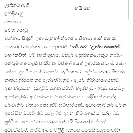
ලඟින්ම ඇති
හයි වේ
ඉන්දියානු
සිනමාව
වෙත යොමු
වන්නට සිතුනි. ඉතා මෑතකදී තිරගතවූ සිනමා කෘති තුනක්
කෙරෙහි අවධානය යොමු කරමි. ‘
හයි වේ
‘, ‘
ලන්ච් බොක්ස්
‘
සහ ‘
කවීන්
‘ මේ කෘති තුනයි. ඔනෑම ප්‍රේක්ෂකයෙකුට නරඹා
තේරුම් ගත හැකි සංකීර්ණ වස්තු බීජයක් ඉතාමත් සරලව පෙළ
ගස්වා, උපරිම ආශ්වාදයක්ද කැටිකොට, ප්‍රේක්ෂකයාට සිනමා
කෘතිය ඉදිරිපත් කර ඇත්තේ ඔහුව / ඇයව නිරායාසයෙන්ම
ආනන්දයෙන් -ප්‍රඥාවට ගෙන යමිනි. හැත්තෑව / අසුව දශකවල
අපේ ශ්‍රේෂ්ට අධ්‍යක්ෂකවරු ප්‍රේක්ෂකයාට ඉදිරිපත් කළේද
මෙවැනිම සිනමා අත්දැකීම් සම්භාරයකි.. අවාසනාවකට මෙන්
අපේ සිනමාවේ තිබු සරල බව අද නැතිවී ගොස්ය. සරල බව
බුද්ධියට කෙරෙන අවමානයක් යයි සිතාදෝ වත්මන්
අධ්‍යක්ෂවරු සංකීර්ණ, පැටලිලි සහගත පිටපත් පසුපස හඹා