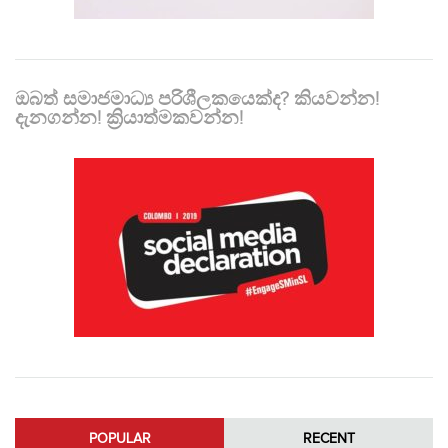
ඔබත් සමාජමාධ්‍ය පරිශීලකයෙක්ද? කියවන්න!
දැනගන්න! ක්‍රියාත්මකවන්න!
POPULAR
RECENT