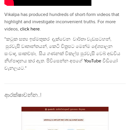
Vikalpa has produced hundreds of short-form videos that
highlight and investigate inconvenient truths. For more
videos,
click here
.
"කටුක සත්‍ය ඉස්මතුකර දැක්වෙන වාර්තා වැඩසටහන්,
පුරවැසි වෘතාන්තයන්, කෙටි චිත්‍රපට මෙන්ම දේශපාලන
සංවාද, සාකච්ඡා, සිය ගණනක් විකල්ප පුරවැසි වෙබ් අඩවිය
නිශ්පාදනය කර ඇත. පිවිසෙන්න අපගේ
YouTube
වීඩියෝ
චැනලයට."
ආරක්ෂාවන්න..!