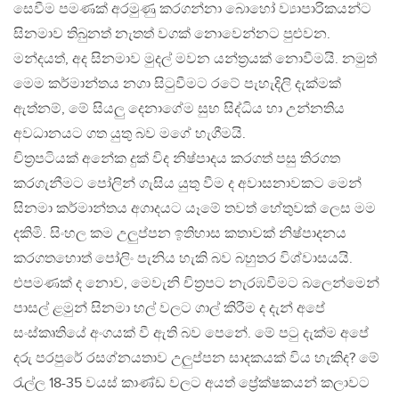
සෙවීම පමණක් අරමුණු කරගන්නා බොහෝ ව්‍යාපාරිකයන්ට
සිනමාව තිබුනත් නැතත් වගක් නොවෙන්නට පුළුවන.
මන්දයත්, අද සිනමාව මුදල් මවන යන්ත්‍රයක් නොවීමයි. නමුත්
මෙම කර්මාන්තය නගා සිටුවීමට රටේ පැහැදිලි දැක්මක්
ඇත්නම්, මේ සියලු දෙනාගේම සුභ සිද්ධිය හා උන්නතිය
අවධානයට ගත යුතු බව මගේ හැගීමයි.
චිත්‍රපටියක් අනේක දුක් විද නිෂ්පාදය කරගත් පසු තිරගත
කරගැනීමට පෝලින් ගැසිය යුතු වීම ද අවාසනාවකට මෙන්
සිනමා කර්මාන්තය අගාදයට යෑමේ තවත් හේතුවක් ලෙස මම
දකිමි. සිංහල කම උලුප්පන ඉතිහාස කතාවක් නිෂ්පාදනය
කරගතහොත් පෝලිං පැනිය හැකි බව බහුතර විශ්වාසයයි.
එපමණක් ද නොව, මෙවැනි චිත්‍රපට නැරඹවීමට බලෙන්මෙන්
පාසල් ළමුන් සිනමා හල් වලට ගාල් කිරීම ද දැන් අපේ
සංස්කෘතියේ අංගයක් වී ඇති බව පෙනේ. මේ පටු දැක්ම අපේ
දරු පරපුරේ රසග්නයතාව උලුප්පන සාදකයක් විය හැකිද? මේ
රැල්ල 18-35 වයස් කාණ්ඩ වලට අයත් ප්‍රේක්ෂකයන් කලාවට