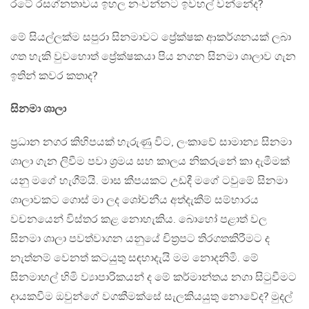
රටේ රසග්නතාවය ඉහල නංවන්නට ඉවහල් වන්නේද?
මේ සියල්ලක්ම සපුරා සිනමාවට ප්‍රේක්ෂක ආකර්ශනයක් ලබා
ගත හැකි වුවහොත් ප්‍රේක්ෂකයා පිය නගන සිනමා ශාලාව ගැන
ඉතින් කවර කතාද?
සිනමා ශාලා
ප්‍රධාන නගර කිහිපයක් හැරුණු විට, ලංකාවේ සාමාන්‍ය සිනමා
ශාලා ගැන ලිවීම පවා ශ්‍රමය සහ කාලය නිකරුනේ කා දැමීමක්
යනු මගේ හැගීම්යි. මාස කීපයකට උඩදී මගේ ටවුමේ සිනමා
ශාලාවකට ගොස් මා ලද ශෝචනීය අත්දැකීම් සම්භාරය
වචනයෙන් විස්තර කළ නොහැකිය. බොහෝ පළාත් වල
සිනමා ශාලා පවත්වාගන යනුයේ චිත්‍රපට තිරගතකිරීමට ද
නැත්නම් වෙනත් කටයුතු සඳහාදැයි මම නොදනිමි. මේ
සිනමාහල් හිමි ව්‍යාපාරිකයන් ද මේ කර්මාන්තය නගා සිටුවීමට
දායකවීම ඔවුන්ගේ වගකීමක්සේ සැලකියයුතු නොවේද? මුදල්