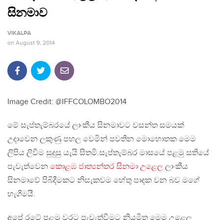
සිනමාව
VIKALPA
on
August 9, 2014
Image Credit: @IFFCOLOMBO2014
මේ සැප්තැම්බරයේ ලාංකීය සිනමාවට වසන්ත සමයක්
උදාවෙන ලකුණු පහල වෙමින් පවතින මොහොතක මෙම
ලිපිය ලිවීම සුදුසු යැයි සිතමි.සැප්තැම්බර මාසයේ පළමු සතියේ
පැවැත්වෙන
කොළඹ ජාත්‍යන්තර සිනමා උළෙල
ලාංකීය
සිනමාවේ පිබිදීමකට නිසැකවම හේතු පාදක වන බව මගේ
හැගීමයී.
අපේ රටේ පළමු වරට පැවැත්වීමට නියමිත මෙම උළෙල