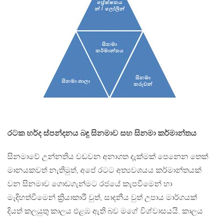
රටක හර්ද ස්පන්දනය බඳු සිනමාව සහ සිනමා කර්මාන්තය
සිනමාවේ උන්නතිය වඩවන අනාගත දැක්මක් පෙනෙන තෙක්
මානයකවත් නැතිමුත්, අපේ රටට අත්‍යවශයය කර්මාන්තයක්
වන සිනමාව ගොඩගැන්මට රජයේ කැපවීමෙන් හා
මැදිහත්වීමෙන් ක්‍රියාකාරී වුත්, සාදනීය වුත් උපාය මාර්ගයක්
දියත් කලයුතු කාලය එළඹ ඇති බව මගේ විශ්වාසයයි. කාලය