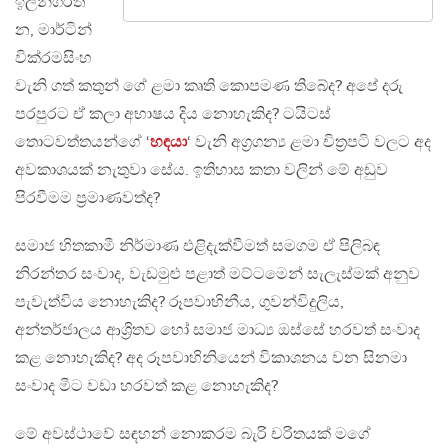
ඉලන්ගරත්
න, මාර්ටින්
වික්රමසිංහ
වැනි ගත් කතුන් ගේ ළමා කෘති කොපමණ තිබේද? අපේ දරු
පරපුරට ඒ කලා අභාෂය දිය නොහැකිද? ටයිටස්
තොටවත්තයන්ගේ ‘
හඳයා
‘ වැනි අග්‍රගන්‍ය ළමා චිත්‍රපටි වලට අද
අවකාශයක් නැතුවා සේය. ඉතිහාස කතා වලින් මේ අඩුව
පිරවීමම ප්‍රමාණවත්ද?
සමාජ හිතකාමී නිර්මාණ එළිදැක්වීමත් සමගම ඒ පිලිබඳ
නිරන්තර සංවාද, වැඩමුළු පළාත් මට්ටමෙන් සැලැස්මක් අනුව
පැවැත්විය නොහැකිද? රූපවාහිනීය, ගුවන්විදුලිය,
අන්තර්ජාලය ආශ්‍රිතව හෝ සමාජ මාධ්‍ය ඔස්සේ හරවත් සංවාද
කළ නොහැකිද? අද රූපවාහිනියෙන් විකාශනය වන සිනමා
සංවාද මීට වඩා හරවත් කළ නොහැකිද?
මේ අවස්ථාවේ සඳහන් නොකරම බැරි චරිතයක් මගේ