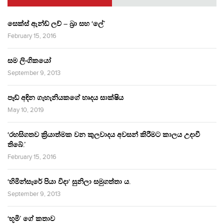
සෙක්ස් ඇන්ඩ් ලව් – බ්‍රා සහ ‘ලේ’
February 15, 2016
සම ලිංගිකයෝ
September 9, 2013
පෑඩ් අඳින ගැහැනියකගේ හෘදය සාක්ෂිය
May 10, 2019
‘රහසිගතව ක්‍රියාත්මක වන කුලවාදය අවසන් කිරීමට කාලය උදාවී
තිබේ.’
February 15, 2016
‘හිමින්සැරේ පියා විදා‘ සුනිලා සමුගත්තා ය.
September 9, 2013
‘භූමි’ ගේ කතාව