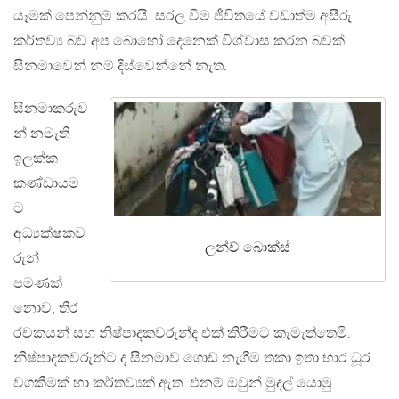
යෑමක් පෙන්නුම් කරයි. සරල වීම ජීවිතයේ වඩාත්ම අසීරු
කර්තව්‍ය බව අප බොහෝ දෙනෙක් විශ්වාස කරන බවක්
සිනමාවෙන් නම් දිස්වෙන්නේ නැත.
සිනමාකරුව
න් නමැති
ඉලක්ක
කණ්ඩායම
ට
අධ්‍යක්ෂකව
ලන්ච් බොක්ස්
රුන්
පමණක්
නොව, තිර
රචකයන් සහ නිෂ්පාදකවරුන්ද එක් කිරීමට කැමැත්තෙමි.
නිෂ්පාදකවරුන්ට ද සිනමාව ගොඩ නැගීම තකා ඉතා භාර ධූර
වගකීමක් හා කර්තව්‍යක් ඇත. එනම් ඔවුන් මුදල් යොමු