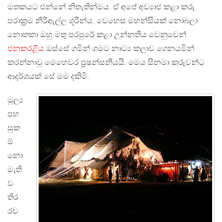
මතකයට එන්නේ නිතැතින්මය. ඒ අපේ අව්‍යාජ කළා කරු
පරාක්‍රම නීරිඇල්ල ශූරීන්ය. වෙහෙස මහන්සියක් නොබලා
නොතකා ඔහු මතු පරපුරේ කළා උන්නතිය වෙනුවෙන්
ජනකරළිය
ඔස්සේ ගමින් ගමට නාට්‍ය කලාව ගෙනයමින්
කරන්නාවූ මෙහෙවර ප්‍රෂන්සනීයයි. මෙය සිනමා කරුවන්ට
ආදර්ශයක් සේ මම දකිමි.
මූල්‍ය
පහ
සුක
ම්
නො
මැති
ව
තිර
රච