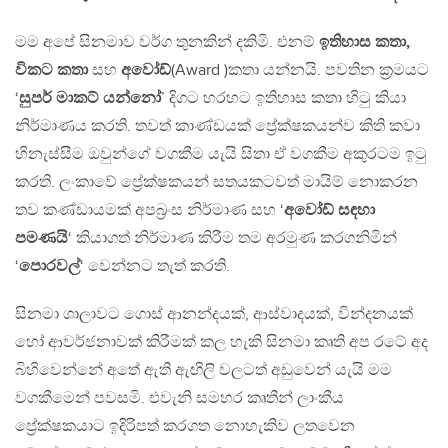
මම අපේ සිනමාව වර්ග තුනකින් දකිමි. එනම්
ඉතිහාස කතා,
විකට කතා
සහ
අවෝඩ්
(Award )කතා යන්නයි. පවතින ක්‍රමයට
‘
සුපර් මාකට් යන්නෝ
’ දිගට හරහට ඉතිහාස කතා හිටු කියා
නිර්මාණය කරති. තවත් කාණ්ඩයක් ප්‍රේක්ෂකයන්ව කිති කවා
හිනැස්සීම ඔවුන්ගේ වගකීම යැයි සිතා ඒ වගකීම අකුරටම ඉටු
කරති. ලංකාවේ ප්‍රේක්ෂකයන් සතයකටවත් මායිම් නොකරන
තව කණ්ඩායමක් අපබ්‍රංස නිර්මාණ සහ ‘
අවෝඩ් සඳහා
පමණයි
‘ කියාගත් නිර්මාණ කිරීම තම අරමුණ කරගනිමින්
‘
පොරවල්
‘ වෙන්නට තැත් කරති.
සිනමා ශාලාවට ගොස් ආනන්දයක්, ආස්වාදයක්, වින්දනයක්
හෝ ආවර්ජනාවක් කිරීමක් කල හැකි සිනමා කෘති අප රටේ අද
බිහිවෙන්නේ අතේ ඇති ඇඟිලි වලටත් අඩුවෙන් යැයි මම
වගකීමෙන් පවසමි. එවැනි සමහර කෘතීන් ලාංකීය
ප්‍රේක්ෂකයාට ඉදිරිපත් කරගත නොහැකිව ලතවෙන