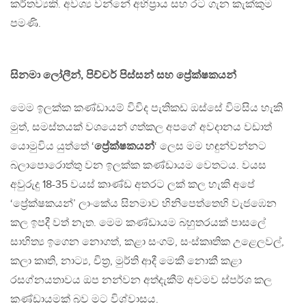
කර්තව්‍යකි. අවශ්‍ය වන්නේ අභිප්‍රාය සහ රට ගැන කැක්කුම
පමණි.
සිනමා ලෝලීන්, පිච්චර් පිස්සන් සහ ප්‍රේක්ෂකයන්
මෙම ඉලක්ක කණ්ඩායම් විවිද පැතිකඩ ඔස්සේ විමසිය හැකි
මුත්, සමස්තයක් වශයෙන් ගත්කල අපගේ අවදානය වඩාත්
යොමුවිය යුත්තේ ‘
ප්‍රේක්ෂකයන්
‘ ලෙස මම හඳුන්වන්නට
බලාපොරොත්තු වන ඉලක්ක කණ්ඩායම වෙතටය. වයස
අවුරුදු 18-35 වයස් කාණ්ඩ අතරට ලක් කල හැකි අපේ
‘ප්‍රේක්ෂකයන්’ ලාංකේය සිනමාව හිනිපෙත්තෙහි වැජඹෙන
කල ඉපදී වත් නැත. මෙම කණ්ඩායම බහුතරයක් පාසලේ
සාහිත්‍ය ඉගෙන නොගත්, කළා සංගම්, සංස්කෘතික උළෙලවල්,
කලා කෘති, නාට්‍ය, චිත්‍ර, මුර්ති ආදී මෙකී නොකී කළා
රසග්නයතාවය ඔප නන්වන අත්දැකීම් අවමව ස්පර්ශ කල
කණ්ඩායමක් බව මට විශ්වාසය.