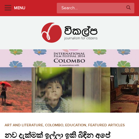
S
Search
MENU
k
for:
i
p
t
o
m
a
i
n
c
o
n
t
e
n
ART AND LITERATURE
,
COLOMBO
,
EDUCATION
,
FEATURED ARTICLES
t
නව දැක්මක් ඉල්ලා ඉකි බිඳින අපේ