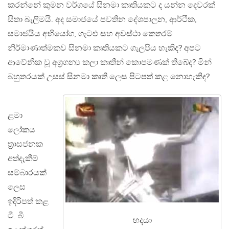
කරන්නේ කුමන වර්ගයේ සිනමා කෘතියකට ද යන්න දෙවරක්
සිතා බැලීමයි. අද සමාජයේ පවතින දේශපාලන, ආර්ථික,
සමාජයීය අභියෝග, ගැටළු සහ අවස්ථා කෙතරම්
නිර්මාණාත්මකව සිනමා කෘතියකට ගැලපිය හැකිද? අපට
ආවේනික වූ අග්‍රගන්‍ය කලා කෘතීන් කොපමණක් තිබේද? මින්
බහුතරයක් උසස් සිනමා කෘති ලෙස පිටපත් කළ නොහැකිද?
ළමා
ලෝකය
ත්‍රාසජනක
අත්දැකීම්
සම්බාරයක්
ලෙස
ඉදිරිපත් කළ
ටී. බී.
හදයා