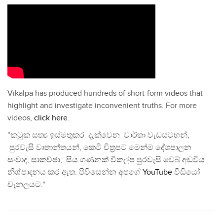
Vikalpa has produced hundreds of short-form videos that
highlight and investigate inconvenient truths. For more
videos,
click here
.
"කටුක සත්‍ය ඉස්මතුකර දැක්වෙන වාර්තා වැඩසටහන්,
පුරවැසි වෘතාන්තයන්, කෙටි චිත්‍රපට මෙන්ම දේශපාලන
සංවාද, සාකච්ඡා, සිය ගණනක් විකල්ප පුරවැසි වෙබ් අඩවිය
නිශ්පාදනය කර ඇත. පිවිසෙන්න අපගේ
YouTube
වීඩියෝ
චැනලයට."