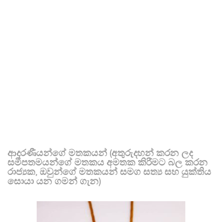
ආදරණීයන්ගේ මතකයන් (අතුරුදහන් කරන ලද
සමීපතමයන්ගේ මතකය අමතක කිරීමට බල කරන
රාජ්‍යක, ඔවුන්ගේ මතකයන් සමග සත්‍ය සහ යුක්තිය
සොයා යන ගමන් ගැන)