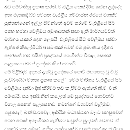
බව ගම්වාසීහු ප්‍රකාශ කරති. වෑඑළිය තෙක් දීර්ඝ කරන ලද්දේද
ඉතා මෑතකදී බව පවසන වෑඑළිය ගම්වාසින් රජයේ වගකිව
යුත්තන්ගෙන් ඉල්ලා සිටින්නේ අවම තරමේ වෑඑළියේ සිට
පතහ හරහා වේලීඔය අමුණතෙක් කපා ඇති මාර්ගයටවත්
මාර්ගය යාකර දෙන ලෙසයි. වෑඑළියේ සිට වේලීඔය දක්වා
ඇත්තේ කිලෝමිටර් 6 පමණක් බවත් එම ප්‍රමාණය ඉදිකර
දෙන්නේ නම් එයින් ප්‍රදේශයේ ගොවීන්ට විශාල සෙතක්
සැලසෙන බවත් ප්‍රදේශවාසීන් පවසයි.
මේ පිළිබඳව අදහස් දැක්වූ ප්‍රදේශයේ ගොවි මහතෙකු වූ වී.මූ.
පුංචිබණ්ඩා මහතා ප්‍රකාශ කලේ ‛‛ මෙම මාර්ගය වෑඑළියේ සිට
වේලිඔය දක්වා දික් කිරිමට තව කැපීමට ඇත්තේ කි.මී. 6 ක්
පමණයි. එය ඉක්මනින් කලොත් මේ ප්‍රදේශයේ ගොවින්ට
විශාල සෙතක් සැලසෙනව. තමන්ගේ වගාවන් වැලිමඩ,
හපුතලේ, බණ්ඩාරවෙල ආර්ථික මධ්‍යස්ථාන වලට පහසුවෙන්
ගෙන ගොස් අලෙවිකර ගැනිමට ඔවුන්ට පුලුවන් වෙනව. ඒ
වගේම ඉතා දුෂ්කර ග්‍රාමිය ප්‍රදේශයක් වන මේ ප්‍රදේශය මාර්ගය