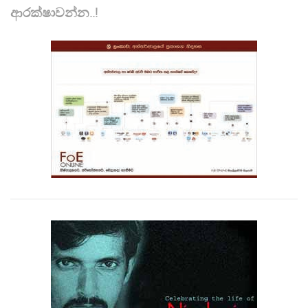
ආරක්ෂාවන්න..!