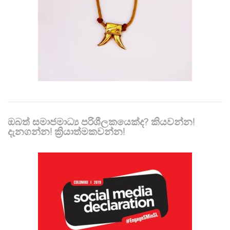
ඔබත් සමාජමාධ්‍ය පරිශීලකයෙක්ද? කියවන්න!
දැනගන්න! ක්‍රියාත්මකවන්න!