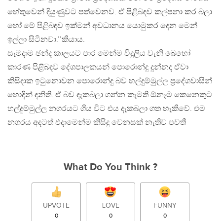
හේතුවෙන් දියුණුවට පත්වෙනව. ඒ පිළිබඳව කල්පනා කර බලා
හෝ මේ පිළිබඳව ඉක්මන් අවධානය යොමුකර දෙන මෙන්
ඉල්ලා සිටිනවා.’’කියාය.
සෑමදාම ඡන්ද කාලයට පාර මෙන්ම විදුලිය වැනි බෙහෝ
කාරණ පිළිබඳව දේශපාලකයන් පොරොන්දු දුන්නද ඒවා
කිසිදාක ඉටුනොවන පොරොන්දු බව හල්දුම්මුල්ල ප්‍රදේශවාසින්
හොදින් දනිති. ඒ බව දැකබලා ගන්න කැමති ඕනෑම කෙනෙකුට
හල්දුම්මුල්ල නගරයට ගිය විට එය දැකබලා ගත හැකිවේ. එම
නගරය අදටත් එදාමෙන්ම කිසිදු වෙනසක් නැතිව පවතී
What Do You Think ?
UPVOTE
LOVE
FUNNY
0
0
0