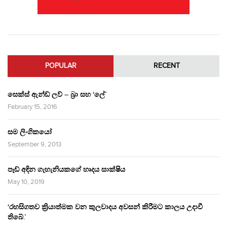
POPULAR
RECENT
සෙක්ස් ඇන්ඩ් ලව් – බ්‍රා සහ ‘ලේ’
February 15, 2016
සම ලිංගිකයෝ
September 9, 2013
පෑඩ් අඳින ගැහැනියකගේ හෘදය සාක්ෂිය
May 10, 2019
‘රහසිගතව ක්‍රියාත්මක වන කුලවාදය අවසන් කිරීමට කාලය උදාවී
තිබේ.’