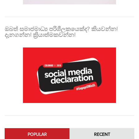
ඔබත් සමාජමාධ්‍ය පරිශීලකයෙක්ද? කියවන්න!
දැනගන්න! ක්‍රියාත්මකවන්න!
POPULAR
RECENT