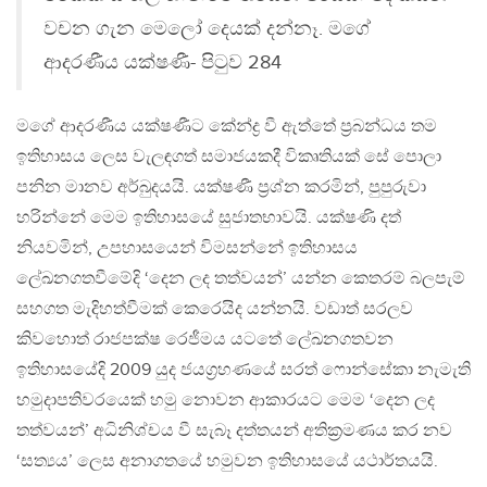
වචන ගැන මෙලෝ දෙයක් දන්නෑ. මගේ
ආදරණීය යක්ෂණී- පිටුව 284
මගේ ආදරණීය යක්ෂණීට කේන්ද්‍ර වී ඇත්තේ ප්‍රබන්ධය තම
ඉතිහාසය ලෙස වැලඳගත් සමාජයකදී විකෘතියක් සේ පොලා
පනින මානව අර්බුදයයි. යක්ෂණී ප්‍රශ්න කරමින්, පුපුරුවා
හරින්නේ මෙම ඉතිහාසයේ සුජාතභාවයි. යක්ෂණි දත්
නියවමින්, උපහාසයෙන් විමසන්නේ ඉතිහාසය
ලේඛනගතවීමේදි ‘දෙන ලද තත්වයන්’ යන්න කෙතරම් බලපැම්
සහගත මැදිහත්වීමක් කෙරෙයිද යන්නයි. වඩාත් සරලව
කිවහොත් රාජපක්ෂ රෙජීමය යටතේ ලේඛනගතවන
ඉතිහාසයේදි 2009 යුද ජයග්‍රහණයේ සරත් ෆොන්සේකා නැමැති
හමුදාපතිවරයෙක් හමු නොවන ආකාරයට මෙම ‘දෙන ලද
තත්වයන්’ අධිනිශ්චය වී සැබෑ දත්තයන් අතික්‍රමණය කර නව
‘සත්‍යය’ ලෙස අනාගතයේ හමුවන ඉතිහාසයේ යථාර්තයයි.