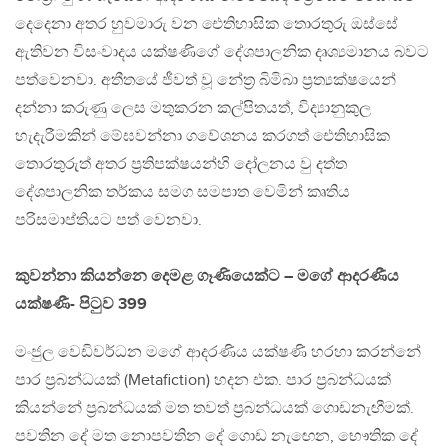
දෙදෙනා අතර හුවමාරු වන ඓතිහාසික තොරතුරු ඔස්සේ
ඇතිවන විසංවාදය යක්ෂණිගේ දේශපාලනික දෘශ්‍යමානය බවට
පත්වෙනවා. අතීතයේ ජීවත් වූ නේත්‍ර බිමිබා ප්‍රත්‍යක්ෂයෙන්
දන්නා කරුණු ලෙස මතුකරන කල්පිතයත්, විද්‍යානුකුල
හැදැරීමකින් මේඝවන්නා ගවේශනය කරගත් ඓතිහාසික
තොරතුරුත් අතර ප්‍රතිපක්ෂයන්හි දෝලනය වු දත්ත
දේශපාලනික තර්කය සමග සමපාත වෙමින් කෘතිය
පරිසමාප්තියට පත් වෙනවා.
කුවන්නා කියන්නෙ දෙමළ ගෑණියෙක්ට – මගේ ආදරණීය
යක්ෂණී- පිටුව 399
මංජුල වෙඩිවර්ධන මගේ ආදරණිය යක්ෂණි හරහා කරන්නේ
පාර ප්‍රබන්ධයක් (Metafiction) හදන එක. පාර ප්‍රබන්ධයක්
කියන්නේ ප්‍රබන්ධයක් මත තවත් ප්‍රබන්ධයක් ගොඩනැඟීමක්.
පවතින දේ මත නොපවතින දේ ගොඩ නැඟෙන, භෞතික දේ