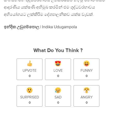
සිංහයින්ගේ ශුද්ධවරභාවය උත්කර්ෂයට නැංවූ මහාවංශයට
ආදරණිය යක්ෂණි අභිමුඛ කරමින් එම ශුද්ධවරභාවය
අභියෝගයට ලක්කිරිම දේශපාලනිකව යක්ෂ වැඩක්.
ඉන්දික උඩුගම්පොල
| Indika Udugampola
What Do You Think ?
UPVOTE
LOVE
FUNNY
0
0
0
SURPRISED
SAD
ANGRY
0
0
0