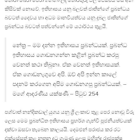
තෝරා ඛේරා පෙරා ගන්නා ලද තොරතුරු වල ඵෙක්‍යය මිස අන්
කිසිවක් නොවේ. ඉතිහාසය යනු බලවත් ජාතීන්ගේ ප්‍රබන්ධය
බවටත් දෛවය හා අධම මානවීයත්වය යනු දූබල ජාතින්ගේ
ප්‍රබන්ධය බවටත් පත්වන්නේ මේ යථාර්ථය තුළයි.
නේත්‍ර – මම දන්න ඉතිහාසය ප්‍රබන්ධයක්. ප්‍රබන්ධ
ඉතිහාසය ගොඩනගන්න කළින් ප්‍රබන්ධ කරපු
වෙනත් කථා තිබුනා. ඒක වෙනත් ඉතිහාසයක්.
ඒක ගොඩනැගුවෙ අපි. ඔව් අපි ඉන්න කාලේ
පදනම් කරගෙන අපිම ගොඩනගපු ප්‍රබන්ධයක්. –
මගේ ආදරණීය යක්ෂණී – පිටුව 254
පශ්චාත් නන්දිකඩාල් යුගය යනු ශ්‍රී ලංකාව තුළ පෙර නොවූ විරූ
ලෙස මෙම ප්‍රබන්ධිත ඉතිහාසය ප්‍රහර්ශ ගැන්වී පූජනීයත්වයක්
දක්වා ඔසවා තැබෙන කාලයයි. දෙමළුන් පරාජය කර රට
එක්සේසත් කළ නූතන දූටු ගැමුණු ලෙස මහින්ද රාජපක්ෂ