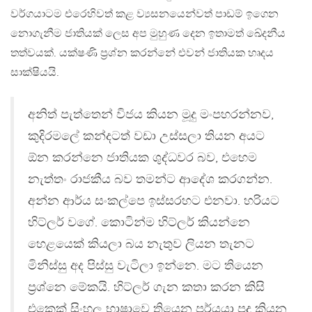
වර්ගයාටම එරෙහිවත් කළ ව්‍යසනයෙන්වත් පාඩම් ඉගෙන
නොගැනීම ජාතියක් ලෙස අප මුහුණ දෙන ඉතාමත් ඛේදනීය
තත්වයක්. යක්ෂණි ප්‍රශ්න කරන්නේ එවන් ජාතියක හෘදය
සාක්ෂියයි.
අනිත් පැත්තෙන් විජය කියන මූදු මංපහරන්නව,
කුදිරමලේ කන්දටත් වඩා උස්සලා තියන අයට
ඕන කරන්නෙ ජාතියක ශුද්ධවර බව, එහෙම
නැත්තං රාජකීය බව තමන්ට ආදේශ කරගන්න.
අන්න ආර්ය සංකල්පෙ ඉස්සරහට එනවා. හරියට
හිට්ලර් වගේ. කොටින්ම හිට්ලර් කියන්නෙ
හෙළයෙක් කියලා බය නැතුව ලියන තැනට
මිනිස්සු අද පිස්සු වැටිලා ඉන්නෙ. මට තියෙන
ප්‍රශ්නෙ මේකයි. හිට්ලර් ගැන කතා කරන කිසි
එකෙක් සිංහල භාෂාවෙ තියෙන පර්යයා පද කියන