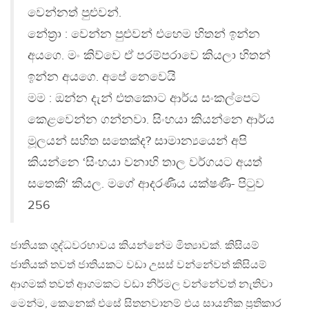
වෙන්නත් පුළුවන්.
නේත්‍රා : වෙන්න පුළුවන් එහෙම හිතන් ඉන්න
අයගෙ. මං කිව්වෙ ඒ පරම්පරාවෙ කියලා හිතන්
ඉන්න අයගෙ. අපේ නෙවෙයි
මම : ඔන්න දැන් එතකොට ආර්ය සංකල්පෙට
කෙළවෙන්න ගන්නවා. සිංහයා කියන්නෙ ආර්ය
මූලයන් සහිත සතෙක්ද? සාමාන්‍යයෙන් අපි
කියන්නෙ ‘සිංහයා වනාහි තාල වර්ගයට අයත්
සතෙකි‘ කියල. මගේ ආදරණීය යක්ෂණී- පිටුව
256
ජාතියක ශුද්ධවරභාවය කියන්නේම මිත්‍යාවක්. කිසියම්
ජාතියක් තවත් ජාතියකට වඩා උසස් වන්නේවත් කිසියම්
ආගමක් තවත් ආගමකට වඩා නිර්මල වන්නේවත් නැතිවා
මෙන්ම, කෙනෙක් එසේ සිතනවානම් එය සායනික ප්‍රතිකාර