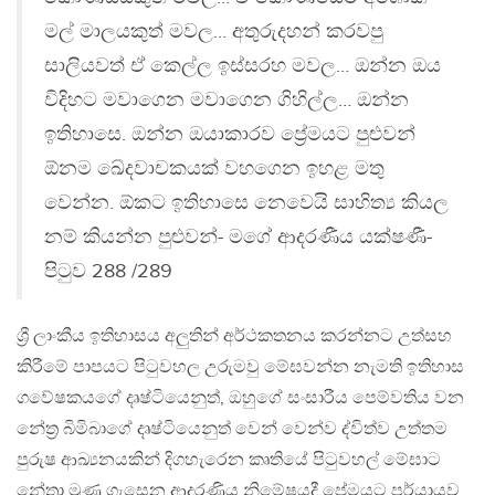
මල් මාලයකුත් මවල… අතුරුදහන් කරවපු
සාලියවත් ඒ කෙල්ල ඉස්සරහ මවල… ඔන්න ඔය
විදිහට මවාගෙන මවාගෙන ගිහිල්ල… ඔන්න
ඉතිහාසෙ. ඔන්න ඔයාකාරව ප්‍රේමයට පුළුවන්
ඕනම ඛේදවාචකයක් වහගෙන ඉහළ මතු
වෙන්න. ඕකට ඉතිහාසෙ නෙවෙයි සාහිත්‍ය කියල
නම් කියන්න පුළුවන්- මගේ ආදරණීය යක්ෂණී-
පිටුව 288 /289
ශ්‍රී ලාංකීය ඉතිහාසය අලුතින් අර්ථකතනය කරන්නට උත්සහ
කිරීමේ පාපයට පිටුවහල උරුමවු මේඝවන්න නැමති ඉතිහාස
ගවේෂකයගේ දෘෂ්ටියෙනුත්, ඔහුගේ සංසාරීය පෙම්වතිය වන
නේත්‍ර බිමිබාගේ දෘෂ්ටියෙනුත් වෙන් වෙන්ව ද්විත්ව උත්තම
පුරුෂ ආඛ්‍යනයකින් දිගහැරෙන කෘතියේ පිටුවහල් මේඝාට
නේත්‍රා මුණ ගැසෙන ආදරණිය නිමේෂයදී ප්‍රේමයට පර්යායව