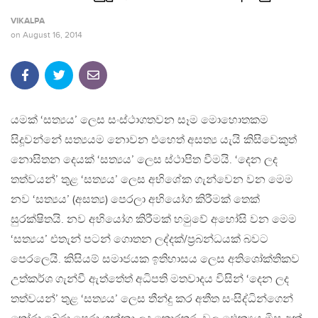
VIKALPA
on
August 16, 2014
යමක් ‘සත්‍යය’ ලෙස සංස්ථාගතවන සෑම මොහොතකම
සිදූවන්නේ සත්‍යයම නොවන එහෙත් අසත්‍ය යැයි කිසිවෙකුත්
නොසිතන දෙයක් ‘සත්‍යය’ ලෙස ස්ථාපිත වීමයි. ‘දෙන ලද
තත්වයන්’ තුළ ‘සත්‍යය’ ලෙස අභිශේක ගැන්වෙන වන මෙම
නව ‘සත්‍යය’ (අසත්‍ය) පෙරලා අභියෝග කිරීමක් තෙක්
සුරක්ෂිතයි. නව අභියෝග කිරීමක් හමුවේ අහෝසි වන මෙම
‘සත්‍යය’ එතැන් පටන් ගොතන ලද්දක්/ප්‍රබන්ධයක් බවට
පෙරලෙයි. කිසියම් සමාජයක ඉතිහාසය ලෙස අතිශෝක්තිකව
උත්කර්ශ ගැන්වී ඇත්තේත් අධිපති මතවාදය විසින් ‘දෙන ලද
තත්වයන්’ තුළ ‘සත්‍යය’ ලෙස තීන්දු කර අතීත සංසිද්ධින්ගෙන්