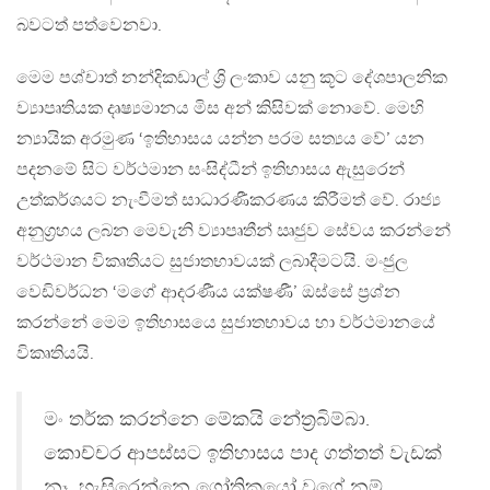
බවටත් පත්වෙනවා.
මෙම පශ්චාත් නන්දිකඩාල් ශ්‍රි ලංකාව යනු කූට දේශපාලනික
ව්‍යාපෘතියක දෘෂ්‍යමානය මිස අන් කිසිවක් නොවේ. මෙහි
න්‍යායික අරමුණ ‘ඉතිහාසය යන්න පරම සත්‍යය වේ’ යන
පදනමේ සිට වර්ථමාන සංසිද්ධීන් ඉතිහාසය ඇසුරෙන්
උත්කර්ශයට නැංවීමත් සාධාරණීකරණය කිරීමත් වේ. රාජ්‍ය
අනුග්‍රහය ලබන මෙවැනි ව්‍යාපෘතීන් ඍජුව සේවය කරන්නේ
වර්ථමාන විකෘතියට සුජාතභාවයක් ලබාදීමටයි. මංජුල
වෙඩිවර්ධන ‘මගේ ආදරණීය යක්ෂණී’ ඔස්සේ ප්‍රශ්න
කරන්නේ මෙම ඉතිහාසයෙ සුජාතභාවය හා වර්ථමානයේ
විකෘතියයි.
මං තර්ක කරන්නෙ මේකයි නේත්‍රබිම්බා.
කොච්චර ආපස්සට ඉතිහාසය පාද ගත්තත් වැඩක්
නෑ, හැසිරෙන්නෙ ගෝත්‍රිකයෝ වගේ නම්.