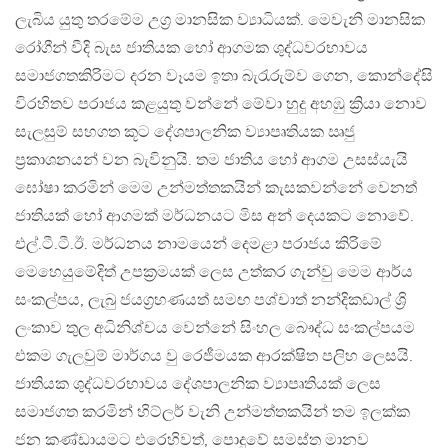
ලැබිය යුතු තරමේම උග්‍ර මානසික ව්‍යාධියක්. මෙවැනි මානසික
රෝගීන් වීදි බැස ජාතියක හෝ ආගමක ශුද්ධවරභාවය
සමාජගතකිරිමට දරන වෑයම ඉතා බැරැරුම්ව ගෙන, කොන්දේසි
විරහිතව පරාජය කළයුතු වන්නේ මේවා හුදු අහඹු ක්‍රියා නොව
සැලසුම් සහගත කූට දේශපාලනික ව්‍යාපෘතියක ඍජු
ප්‍රකාශනයන් වන බැවිනුයි. තම ජාතිය හෝ ආගම උසස්යැයි
ඝෝෂා කරමින් මෙම උන්මත්තකයින් කැසකවන්නේ වෙනත්
ජාතියක් හෝ ආගමක් මර්ධනයට මිස අන් දෙයකට නොවේ.
එල්.ටී.ටී.ඊ. මර්ධනය නාමයෙන් දෙමළා පරාජය කිරිමේ
මෙහෙයුමේදිත් උපක්‍රමයක් ලෙස උත්කර ගැන්වු මෙම ආර්ය
සංකල්පය, ලැබු ජයග්‍රහණයත් සමඟ පශ්චාත් නන්දිකඩාල් ශ්‍රි
ලංකාව තුල අධිනිශ්චය වෙන්නේ සිංහල බෞද්ධ සංකල්පයම
එකම ගැලවුම් මාර්ගය වු රෙජීමයක ආරක්ෂිත පලිහ ලෙසයි.
ජාතියක ශුද්ධවරභාවය දේශපාලනික ව්‍යාපෘතියක් ලෙස
සමාජගත කරමින් හිට්ලර් වැනි උන්මත්තකයින් තම ඉලක්ක
ජන කණ්ඩායමට එරෙහිවත්, පොදුවේ සමස්ත මානව