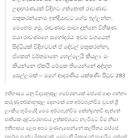
උදාහරණයක් විදිහට ගත්තොත් රාවණාව
මතුකරන්නෙම ඉන්දියාවට ගේම ඉල්ලන්න..
මෙහෙම ගමු, රාවණාව පාවා දූන්නෙ විභීෂණ.
එයා රාවණාගෙ සහෝදරය. අවම වශයෙන්
සිද්ධියක් විදිහටවත් ඒ දේවල් මතුකරන්නෑ.
ඒකෙන් වර්තමානෙ හෙල්ලෙයි කියලා. මං
කියන්නෙ ඒකයි මේකෙ තියෙන්නේ අද්භූත
සෙල්ලමක් – මගේ ආදරණීය යක්ෂණී- පිටුව 283
ඉතිහාසය යනු විද්‍යානුකූල ගවේශනයක් ඔස්සේ පාදා ගන්නා
කරුණු තර්කානුකුල පදනමක් මත අර්ථගැන්වීම වුවත් ශ්‍රී
ලාංකීය භූමියේදි මෙම අර්ථගැන්වීම කේන්ද්‍රගතවී ඇත්තේ
ජාතියක ශුද්ධවරභාවය උත්කර්ශයට නැංවීමට වීම නිසා
ඉතිහාසය ලෙස අපට මුණගැසෙන්නේ කල්පිතය ඔස්සේ
ප්‍රහර්ශ ගැන්වු මිත්‍යාවක්. මෙවැනි මිත්‍යාවන් හැදැරිය යුත්තේ