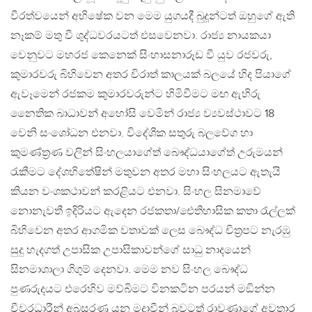
වීරත්වයෙන් අභිෂේක වන මෙම යුගයදී බුදූන්ටත් ඔහුගේ ඇති
නෑකම් මතු වී ශුද්ධවරයටත් එසවෙනවා. රාජ්‍ය නායකයා
වෙනුවට මහරජ කෙනෙක් සිංහාසනාරූඩ වී යුව රජවරු,
කුමාරවරු බිහිවෙන අතර චිරාත් කාලයක් බලයේ හිද පියාගේ
ඇවෑමෙන් රජකම කුමාරවරුන්ට හිමිවීමට මඟ ඇහිරු
නෛතික බාධාවන් අහෝසි වෙමින් රාජ්‍ය ව්‍යවස්ථාවට 18
වෙනි සංශෝධන එනවා. විදේශීක සතුරු බලවේග හා
කුමණ්ත්‍රණ වලින් සිංහලයාගේත් බෞද්ධයාගේත් උරුමයන්
රැකීමට දේශහිතේෂින් මතුවන අතර මහා සිංහලයට ඇතැයි
කියන වංශකථාවන් කරළියට එනවා. සිංහල සිනමාවේ
නොනැවතී ඉදිරියට ඇදෙන රජකතා/ඓතිහාසික කතා රැල්ලක්
බිහිවෙන අතර ආගමික වතාවක් ලෙස බෞද්ධ චිත්‍රපට නැරඹු
සුදු හැදගත් උපාසික උපාසිකාවන්ගේ සාධු නාදයෙන්
සිනමාශාලා ගිගුම් දෙනවා. මෙම නව සිංහල බෞද්ධ
පුණරුදයට එරෙහිව මව්බිමට විනකටින පරයන් මඞින්න
චීවරධාරීන් අබසරණ යන මදාවීන් බවටත් රාවණාගේ අවතාර