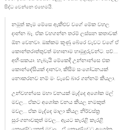
සිද්ධ වෙන්නෙ එහෙමයි.
නමුත් කෑම මේසෙ ඇකිළුව වගේ මේක වහල
දාන්න බෑ. ඒක වහගන්න තරම් ලස්සන කතාවක්
ඕන වෙනවා. ඔක්කම කූණු බේරෙ වැවට වගේ ඒ
කොන්තරාත්තුවත් මහානාම හාමුදූරුවන්ට. පව්….
අහිංසකයා. හැබැයි මේකෙදි උන්නාන්සෙ එක
කොන්දේසියක් දානවා, කිසිම සංශෝධනයක්
නොකරනව නම් මං වැඩේ බාර ගන්නම් කියලා.
උන්වහන්සෙ මහා වනයක් මැද්දෙ අශෝක මල්
මවල… ඒකට අශෝක වනය කියල නමකුත්
මවල… ඒක මැද්දෙ මාලා කියල නිර්වස්ත්‍ර
සුරංගනාවකුත් මවල… ඇයට කැරළි කැරළි
කොණ්ඩයකුත් මවල… ඒ කොණ්ඩෙට අශෝක