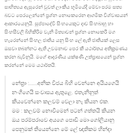
සාහිත්‍යය ඇසුරෙන් වුවත් ලාංකීය භූමියේදි මේවා පරම සත්‍ය
බවට පෙරලෙන්නේ ප්‍රශ්න නොකෙරෙන ආගමික විශ්වාසයන්
ආකාරයෙනුයි. සුප්පාදේවි සිංහයෙකුට දාව සිංහබාහු හා
සිංහසීවලි බිහිකිරිම වැනි මිත්‍යාවන් ප්‍රශ්න නොකෙරී මග
හැරෙන්නේ සිංහල ජාතිය යනු සිංහ ලේ ඇති ජාතියක් ලෙස
ඔසවා තබන්නට ඇති උවමනාව පෙර කී යථාර්තය අතික්‍රමණය
කරන බැවිනුයි. මගේ ආදරණීය යක්ෂණි උත්ප්‍රාසයෙන් ප්‍රශ්න
කරන්නේ මෙම යථාර්තයි.
නේත්‍රා :…….අනික විජය බිහි වෙන්නෙ අයියගෙයි
නංගිගෙයි සංවාසය ඇතුළෙ. එතැනිනුත්
කියවෙන්නෙ කලවම් වෙලා නෑ කියන එක.
මම : කලවම් නොවීමෙන් පටන් ගත්තයි කියන
ඔය පරම්පරාවෙ අයගෙ පොඩි මොංගෝලියානු
පෙනුමක් තියෙන්නෙ මේ ලේ ඥාතිකම හින්දා