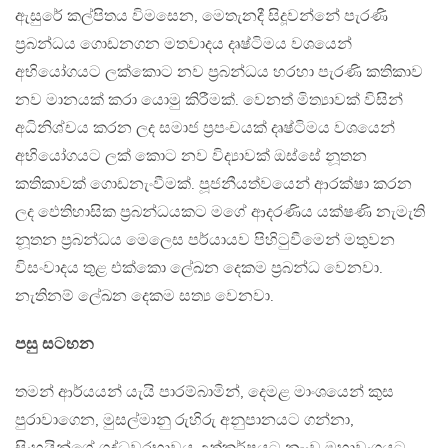
ඇසුරේ කල්පිතය විමසෙන, මෙතැනදී සිදූවන්නේ පැරණි
ප්‍රබන්ධය ගොඩනගන මතවාදය දෘෂ්ටිමය වශයෙන්
අභියෝගයට ලක්කොට නව ප්‍රබන්ධය හරහා පැරණි කතිකාව
නව මානයක් කරා යොමු කිරීමක්. වෙනත් මිත්‍යාවක් විසින්
අධිනිශ්චය කරන ලද සමාජ ප්‍රපංචයක් දෘෂ්ටිමය වශයෙන්
අභියෝගයට ලක් කොට නව විද්‍යාවක් ඔස්සේ නූතන
කතිකාවක් ගොඩනැංවීමක්. පූජනීයත්වයෙන් ආරක්ෂා කරන
ලද ඵෙතිහාසික ප්‍රබන්ධයකට මගේ ආදරණිය යක්ෂණි නැමැති
නූතන ප්‍රබන්ධය මෙලෙස පර්යායව පිහිටුවීමෙන් මතුවන
විසංවාදය තුළ එක්කො ලේඛන දෙකම ප්‍රබන්ධ වෙනවා.
නැතිනම් ලේඛන දෙකම සත්‍ය වෙනවා.
පසු සටහන
තමන් ආර්යයන් යැයි පාරම්බාමින්, දෙමළ මාංශයෙන් කුස
පුරාවාගෙන, මුසල්මානු රුහිරු අනුපානයට ගන්නා,