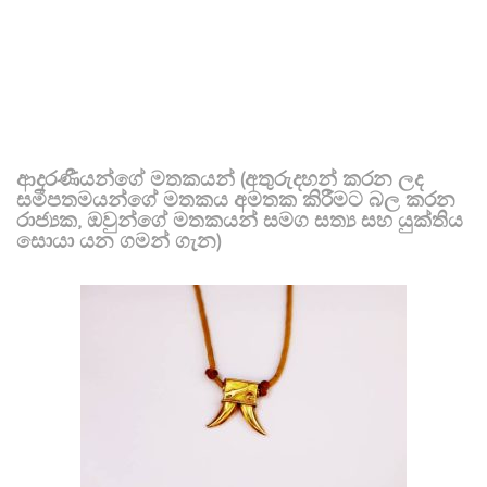
ආදරණීයන්ගේ මතකයන් (අතුරුදහන් කරන ලද
සමීපතමයන්ගේ මතකය අමතක කිරීමට බල කරන
රාජ්‍යක, ඔවුන්ගේ මතකයන් සමග සත්‍ය සහ යුක්තිය
සොයා යන ගමන් ගැන)