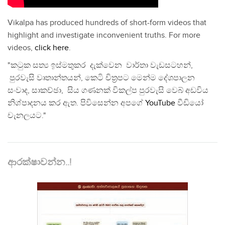
Vikalpa has produced hundreds of short-form videos that
highlight and investigate inconvenient truths. For more
videos,
click here
.
"කටුක සත්‍ය ඉස්මතුකර දැක්වෙන වාර්තා වැඩසටහන්,
පුරවැසි වෘතාන්තයන්, කෙටි චිත්‍රපට මෙන්ම දේශපාලන
සංවාද, සාකච්ඡා, සිය ගණනක් විකල්ප පුරවැසි වෙබ් අඩවිය
නිශ්පාදනය කර ඇත. පිවිසෙන්න අපගේ
YouTube
වීඩියෝ
චැනලයට."
ආරක්ෂාවන්න..!