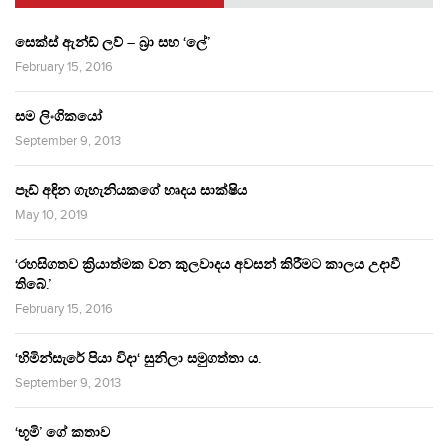
සෙක්ස් ඇන්ඩ් ලව් – බ්‍රා සහ ‘ලේ’
February 15, 2016
සම ලිංගිකයෝ
September 9, 2013
පෑඩ් අඳින ගැහැනියකගේ හෘදය සාක්ෂිය
May 10, 2019
‘රහසිගතව ක්‍රියාත්මක වන කුලවාදය අවසන් කිරීමට කාලය උදාවී
තිබේ.’
February 15, 2016
‘හිමින්සැරේ පියා විදා‘ සුනිලා සමුගත්තා ය.
September 9, 2013
‘භූමි’ ගේ කතාව