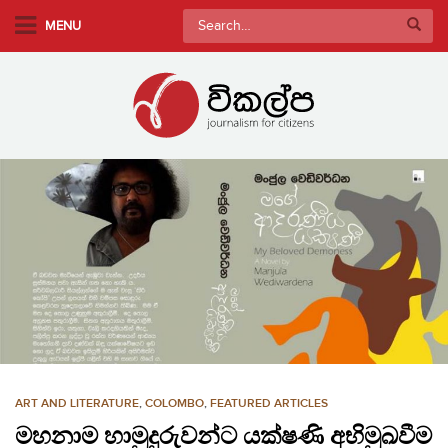
S
Search
MENU
k
for:
i
p
t
o
m
a
i
n
c
o
n
t
e
n
ART AND LITERATURE
,
COLOMBO
,
FEATURED ARTICLES
t
මහනාම හාමුදුරුවන්ට යක්ෂණි අභිමුඛවීම