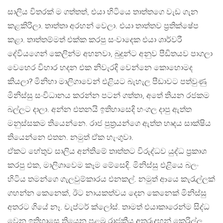
සාලිය විතරක් ම ගත්තත්, එයා හිටියෙ තාත්තගෙ වැඩ ගැන
කළකිරිලා. තාත්තා අරහන් වෙලා. එයා තාත්තව ප්‍රතික්ෂේප
කළා. තාත්තම්මත් එක්ක කරපු සංවාදෙක එයා ශාර්වරී
දේවියගෙන් කෙලින්ම අහනවා, බුදුන්ට අනුව පීඩිතයව පාගලා
වෙහෙර විහාර හදන එක නිවැරදි වෙන්නෙ කොහොමද
කියලා? මිනිහා මාලිගාවෙන් එළියට බැහැල පීඩාවට පත්වුණු
මිනිස්සු සංවිධානය කරන්න පටන් ගත්තා, අතේ තියන රජකම
බල්ලට දාලා. අන්න එතනයි ඉතිහාසෙදි හංගල දාපු ඇත්ත
මනුස්සකම තියෙන්නෙ. රාජ පුත්‍රයන්ගෙ ඇත්ත හෘදය සාක්ෂිය
තියෙන්නෙ එතන. නමුත් ඒක හැංගුවා.
ඒකට හේතුව සාලිය අන්තිමේ තාත්තට විරුද්ධව යුද්ධ ප්‍රකාශ
කරපු එක, මාලිගාවෙම කෑම මේසෙදි. මිනිස්සු එළියෙ බලං
හිටිය තමන්ගෙ ගැලවුම්කාරය එනකල්. නමුත් ආයෙ කැරැල්ලක්
ගහන්න කෙනෙක්, ඊට නායකත්වය දෙන කෙනෙක් මිනිස්සු
අතරට ගියේ නෑ. චැප්ටර් ක්ලෝස්. තාමත් එයාකාරෙන්ම සිද්ධ
වෙන ඉතිහාසෙ තියෙන පළමු රාජකීය අතුරුදහන් කෙරිල්ල