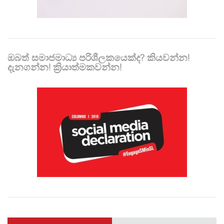
ඔබත් සමාජමාධ්‍ය පරිශීලකයෙක්ද? කියවන්න!
දැනගන්න! ක්‍රියාත්මකවන්න!