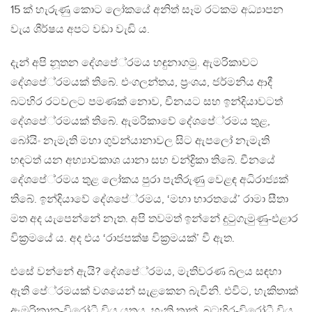
15 ක් හැරුණු කොට ලෝකයේ අනිත් සෑම රටකම අධ්‍යාපන
වැය ශීර්ෂය අපට වඩා වැඩි ය.
දැන් අපි නූතන දේශපේ‍්‍රමය හඳුනාගමු. ඇමරිකාවට
දේශපේ‍්‍රමයක් තිබේ. එංගලන්තය, ප‍්‍රංශය, ජර්මනිය ආදී
බටහිර රටවලට පමණක් නොව, චීනයට සහ ඉන්දියාවටත්
දේශපේ‍්‍රමයක් තිබේ. ඇමරිකාවේ දේශපේ‍්‍රමය තුළ,
බෝයිං නැමැති මහා ගුවන්යානාවල සිට ඇපලෝ නැමැති
හඳටත් යන අභ්‍යාවකාශ යානා සහ චන්ද්‍රිකා තිබේ. චීනයේ
දේශපේ‍්‍රමය තුළ ලෝකය පුරා පැතිරුණු වෙළඳ අධිරාජ්‍යක්
තිබේ. ඉන්දියාවේ දේශපේ‍්‍රමය, ‘මහා භාරතයේ’ රාමා සීතා
මත අද යැපෙන්නේ නැත. අපි තවමත් ඉන්නේ දුටුගැමුණු-එළාර
වික‍්‍රමයේ ය. අද එය ‘රාජපක්ෂ වික‍්‍රමයක්’ වී ඇත.
එසේ වන්නේ ඇයි? දේශපේ‍්‍රමය, මැතිවරණ බලය සඳහා
ඇති පේ‍්‍රමයක් වශයෙන් සැළකෙන බැවිනි. එවිට, හැකිතාක්
ඇමරිකානු-විරෝධී විය යුතුය. හැකි තාක්, බටහිර-විරෝධී විය