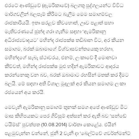
එරටේ ආණ්ඩුවේ (ඇමරිකාවේ) බලගතු පුද්ගලයන්ට විවිධ
මාර්ගවලින් බලපෑම් කිරීමට බැලීම මෙම සමාගම්වල
රාජකාරියයි. ඉතා සරළව කිවහොත්, ඌව පළාත් සභා
මැතිවරණයේ ඡුන්ද ගරා ගැනීම සඳහා ‘ඇමරිකානු
අධිරාජ්‍යවාදයට’ මහින්ද රාජපක්ෂ තඩිබාන විට, අර කියන
සමාගම, බරක් ඔබාමාගේ විශ්වාසවන්තයෙකු හරහා,
මහින්දගේ සැබෑ ස්ථාවරය, එනම්, ලංකාවේ දී මොනවා
කිව්වත්, මහින්ද රාජපක්ෂ මුළු හදින් ඇමරිකාවට ආදරය
කරන්නෙකු වන බව, බරක් ඔබාමාට රහසින් මතක් කර දීමට
බලයි. මේ සඳහා අති විශාල මුදලක් අර කියන සමාගම ලංකා
රජයෙන් අය කරයි.
මෙවැනි ඇමරිකානු සමාගම් තුනක් සමග අපේ ආණ්ඩුව මීට
මාස කිහිපයකට පෙර ගිවිසුම් අත්සන් කර ඇති බව ‘සන්ඬේ
ටයිම්ස්’ පුවත්පත (10.08.2014) වාර්තා කෙළේය. එයින්
පළමුවැන්න වන්නේ, ජුනි 2 වැනි දා ‘බෙල්ට්වේ ගවර්න්මන්ට්