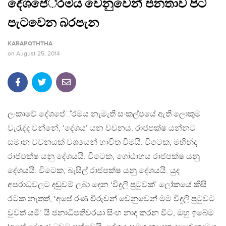
දේශපේ‍්‍රමය වෙනුවෙන් ජනතාව පිට
පැටවෙන බරපැන
KARAPOTHTHA
on
August 25, 2014
ලංකාවේ දේශපේ‍්‍රමය නැමැති සංකල්පයේ ඇති ලොකුම
වැරැද්ද වන්නේ, ‘දේශය’ යන වචනය, රාජපක්ෂ යන්නට
සමාන වචනයක් වශයෙන් භාවිත වීමයි. විටෙක, මහින්ද
රාජපක්ෂ යනු දේශයයි. විටෙක, ගෝඨාභය රාජපක්ෂ යනු
දේශයයි. විටෙක, බැසිල් රාජපක්ෂ යනු දේශයයි. යුද
අපරාධවලට දඬුවම් ලබා දෙන ‘විදුලි පුටුවක්’ ලෝකයේ කිසි
රටක නැතත්, ‘අපේ රණ විරුවන් වෙනුවෙන් මම විදුලි පුටුවට
වුවත් යමි’ යි ජනාධිපතිවරයා සිංහ නාද කරන විට, ඔහු ඉබේම