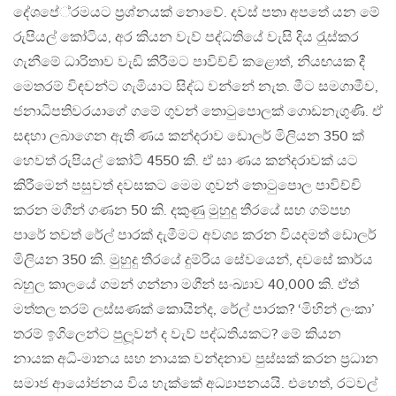
දේශපේ‍්‍රමයට ප‍්‍රශ්නයක් නොවේ. දවස් පතා අපතේ යන මේ
රුපියල් කෝටිය, අර කියන වැව් පද්ධතියේ වැසි දිය රැුස්කර
ගැනීමේ ධාරිතාව වැඩි කිරීමට පාවිච්චි කළොත්, නියඟයක දී
මෙතරම් විඳවන්ට ගැමියාට සිද්ධ වන්නේ නැත. මීට සමගාමීව,
ජනාධිපතිවරයාගේ ගමේ ගුවන් තොටුපොලක් ගොඩනැගුණි. ඒ
සඳහා ලබාගෙන ඇති ණය කන්දරාව ඩොලර් මිලියන 350 ක්
හෙවත් රුපියල් කෝටි 4550 කි. ඒ සා ණය කන්දරාවක් යට
කිරීමෙන් පසුවත් දවසකට මෙම ගුවන් තොටුපොල පාවිච්චි
කරන මගීන් ගණන 50 කි. දකුණු මුහුදු තීරයේ සහ ගම්පහ
පාරේ තවත් රේල් පාරක් දැමීමට අවශ්‍ය කරන වියදමත් ඩොලර්
මිලියන 350 කි. මුහුදු තීරයේ දුම්රිය සේවයෙන්, දවසේ කාර්ය
බහුල කාලයේ ගමන් ගන්නා මගීන් සංඛ්‍යාව 40,000 කි. ඒත්
මත්තල තරම් ලස්සණක් කොයින්ද, රේල් පාරක? ‘මිහින් ලංකා’
තරම් ඉගිලෙන්ට පුලූවන් ද වැව් පද්ධතියකට? මේ කියන
නායක අධි-මානය සහ නායක වන්දනාව පුස්සක් කරන ප‍්‍රධාන
සමාජ ආයෝජනය විය හැක්කේ අධ්‍යාපනයයි. එහෙත්, රටවල්