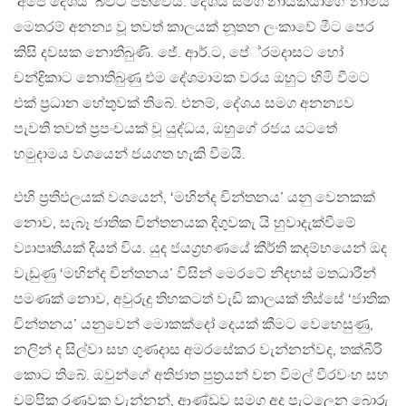
‘අපේ දේශය’ බවට පත්වෙයි. දේශය සමග නායකයාගේ නාමය
මෙතරම් අනන්‍ය වූ තවත් කාලයක් නූතන ලංකාවේ මීට පෙර
කිසි දවසක නොතිබුණි. ජේ. ආර්.ට, පේ‍්‍රමදාසට හෝ
චන්ද්‍රිකාට නොතිබුණු එම දේශමාමක වරය ඔහුට හිමි වීමට
එක් ප‍්‍රධාන හේතුවක් තිබේ. එනම්, දේශය සමග අනන්‍යව
පැවති තවත් ප‍්‍රපංචයක් වූ යුද්ධය, ඔහුගේ රජය යටතේ
හමුදාමය වශයෙන් ජයගත හැකි වීමයි.
එහි ප‍්‍රතිඵලයක් වශයෙන්, ‘මහින්ද චින්තනය’ යනු වෙනකක්
නොව, සැබෑ ජාතික චින්තනයක දිගුවකැ යි හුවාදැක්වීමේ
ව්‍යාපෘතියක් දියත් විය. යුද ජයග‍්‍රහණයේ කීර්ති කදම්භයෙන් ඔද
වැඩුණු ‘මහින්ද චින්තනය’ විසින් මෙරටේ නිදහස් මතධාරීන්
පමණක් නොව, අවුරුදු තිහකටත් වැඩි කාලයක් තිස්සේ ‘ජාතික
චින්තනය’ යනුවෙන් මොකක්දෝ දෙයක් කීමට වෙහෙසුණු,
නලින් ද සිල්වා සහ ගුණදාස අමරසේකර වැන්නන්වද, තක්බීරි
කොට තිබේ. ඔවුන්ගේ අතිජාත පුත‍්‍රයන් වන විමල් වීරවංහ සහ
චම්පික රණවක වැන්නන්, ආණ්ඩුව සමග අද පැටලෙන බොරු