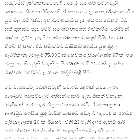
ස්ට‍්‍රැටජීස් ඉන්කෝපරේෂන්’ නැමැති සමාගම සමග ඇති
කරගෙන තිබෙන ගිවිසුමකි. ඒ සමාගමට ලංකා ආණ්ඩුව ගෙවිය
යුතු මිල මේ දක්වා අනාවරණය වී නැත. කෙසේ වෙතත්, ඊට
සති තුනකට පසු, මෙම සමාගම භාරගත් රාජකාරිය ‘බර්ස්ටන්
මාස්ටෙලර්’ නැමැති තවත් සමාගමකට ඔවුන් විසින් පවරා
තිබේ. ඒ සඳහා එම සමාගමට මාසිකව ගෙවිය යුතු මුදල
ඇමරිකානු ඩොලර් 75,000 ක් හෙවත් රුපියල් ලක්ෂ 97 කි. එම
මුදල පසු ගිය ජුනි 1 වැනි දා සිට 2015 මැයි 31 වැනි දා දක්වා
මාස්පතා ගෙවීමට ලංකා ආණ්ඩුව බැඳී සිටී.
මේ මාසයේම, තවත් එවැනි සමාගම් දෙකක් සමග ලංකා
ආණ්ඩුව ගිවිසුම්වලට අත්සන් කොට ඇත. එකක් වන්නේ,
‘මැඩිසන් ගෘප්’ නැමැති ප‍්‍රචාරක සමාගමයි. ඒ සඳහා ලංකා
ආණ්ඩුව ගෙවිය යුතු මාසික ගාස්තුව ඩොලර් 15,000 ක් හෙවත්
රුපියල් ලක්ෂ 20 කි. ඊළඟට, ජුනි 23 වැනි දා ‘පී ඇන්ඞ් ආර්
පාට්නර්ස් ඉන්කෝපරේටඞ්’ නැමැති තවත් ඇමරිකානු