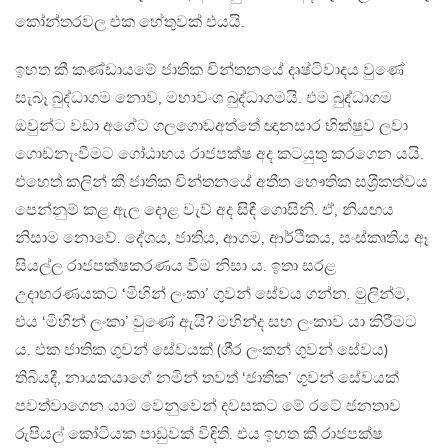
කෝන්තරවල එක හේතුවක් එයයි.
ඉහත කී කණ්ඩායමේ ජාතික චින්තනයේ දෘෂ්ටිවාදය වුණේ
සැබෑ බුද්ධාගම නොව, මහාවංශ බුද්ධාගමයි. එම බුද්ධාගම
ඔවුන්ට වඩා අගේට ගලගොඩඅත්තේ ඥානසාර භික්ෂුව ලවා
ගොඩනැංවීමට ගෝඨාභය රාජපක්ෂ අද කටයුතු කරගෙන යයි.
එහෙත් කලින් කී ජාතික චින්තනයේ අතීත භෞතික සශ‍්‍රීකත්වය
පෙන්නුම් කළ ඇල දොළ වැව් අද සිඳී ගොසිනි. ඒ, නියඟය
නිසාම නොවේ. දේශය, ජාතිය, ආගම, ආර්ථිකය, සංස්කෘතිය ඈ
සියල්ල රාජපක්ෂකරණය වීම නිසා ය. ඉතා සරළ
උදාහරණයකට ‘මිහින් ලංකා’ ගුවන් සේවය ගන්න. මුලින්ම,
එය ‘මිහින් ලංකා’ වුණේ ඇයි? මහින්ද සහ ලංකාව යා කිරීමට
ය. එක ජාතික ගුවන් සේවයක් (ශී‍්‍ර ලංකන් ගුවන් සේවය)
තිබියදී, නායකයාගේ නමින් තවත් ‘ජාතික’ ගුවන් සේවයක්
පවත්වාගෙන යාම වෙනුවෙන් දවසකට මේ රටේ ජනතාව
රුපියල් කෝටියක පාඩුවක් විඳිති. එය ඉහත කී රාජපක්ෂ