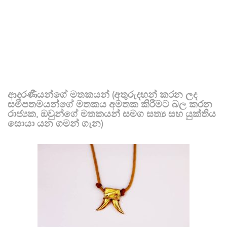
ආදරණීයන්ගේ මතකයන් (අතුරුදහන් කරන ලද
සමීපතමයන්ගේ මතකය අමතක කිරීමට බල කරන
රාජ්‍යක, ඔවුන්ගේ මතකයන් සමග සත්‍ය සහ යුක්තිය
සොයා යන ගමන් ගැන)