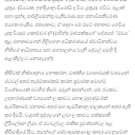
යුතුය. (විටෙක, ඉන්දියානු-විරෝධී ද විය යුතුය). එවිට, පළාත්
සභා ඡුන්ද, පාර්ලිමේන්තු මැතිවරණ සහ ජනාධිපතිවරණ
ජයගත හැකිය. එතකොට, ඒ සඳහා මේ රටේ ජනතාව ගෙවිය
යුතු වියදම කොච්චර ද? (මහින්ද රාජපක්ෂගේ ‘දේශපේ‍්‍රමය’
තුළ ජනතාවගෙන් ගිලිහෙන අධිකරණයේ ස්වාධීනත්වය,
නීතියේ ආධිපත්‍යය සහ යහපාලනය වැනි දේවල් මෙහි දී
සැලකිල්ලට නොගැනේ).
කිසිවක් නිෂ්පාදනය නොකරන, වෘත්තීය ව්‍යාපාරයක් වශයෙන්
රටවල් අතර තැරැව්කාරකම් කරන ප‍්‍රචාරක සමාගම්
විශේෂයෙක් බටහිර තිබේ. ඔවුන් කරන්නේ, යම් රටකට,
උදාහරණයක් වශයෙන් ලංකාවට හොඳ මුහුණුවරක්
ඇමරිකාවේ ජනතාව අතර සහ ඇමරිකානු පාලකයන් අතර ඇති
කර දීමයි. වැදගත් පුද්ගලයන් ලවා ලංකාවට පක්ෂපාතී
ලිපිලේඛන ලියා, ඒ රටවල්වල ජාතික පුවත්පත්වල පළ
කිරීමාදියේ සිට, තමන්ගේ සේවාදායකයා (ලංකාව) වෙනුවෙන්