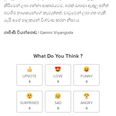
කිරීමෙන් ලබා ගන්නා ආකාරයටම, බරක් ඔබාමා ඇතුලූ අනිත්
බටහිර නායකයන්ගේ කැමැත්තත්, චාටුවෙන් ලබා ගත හැකි
යැයි අපේ පාලකයන් විශ්වාස කරන නිසා ය.
ගාමිණී වියන්ගොඩ
| Gamini Viyangoda
What Do You Think ?
UPVOTE
LOVE
FUNNY
0
0
0
SURPRISED
SAD
ANGRY
0
0
0