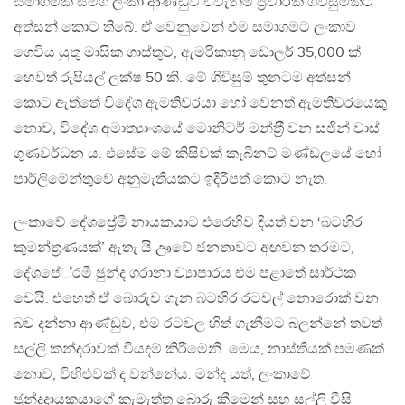
සමාගමක් සමග ලංකා ආණ්ඩුව එවැනිම ප‍්‍රචාරක ගිවිසුමකට
අත්සන් කොට තිබේ. ඒ වෙනුවෙන් එම සමාගමට ලංකාව
ගෙවිය යුතු මාසික ගාස්තුව, ඇමරිකානු ඩොලර් 35,000 ක්
හෙවත් රුපියල් ලක්ෂ 50 කි. මේ ගිවිසුම් තුනටම අත්සන්
කොට ඇත්තේ විදේශ ඇමතිවරයා හෝ වෙනත් ඇමතිවරයෙකු
නොව, විදේශ අමාත්‍යාංශයේ මොනිටර් මන්ත‍්‍රී වන සජින් වාස්
ගුණවර්ධන ය. එසේම මේ කිසිවක් කැබිනට් මණ්ඩලයේ හෝ
පාර්ලිමේන්තුවේ අනුමැතියකට ඉදිරිපත් කොට නැත.
ලංකාවේ දේශප්‍රේමී නායකයාට එරෙහිව දියත් වන ‘බටහිර
කුමන්ත‍්‍රණයක්’ ඇතැ යි ඌවේ ජනතාවට අඟවන තරමට,
දේශපේ‍්‍රමී ඡුන්ද ගරානා ව්‍යාපාරය එම පළාතේ සාර්ථක
වෙයි. එහෙත් ඒ බොරුව ගැන බටහිර රටවල් නොරොක් වන
බව දන්නා ආණ්ඩුව, එම රටවල හිත් ගැනීමට බලන්නේ තවත්
සල්ලි කන්දරාවක් වියදම් කිරීමෙනි. මෙය, නාස්තියක් පමණක්
නොව, විහිළුවක් ද වන්නේය. මන්ද යත්, ලංකාවේ
ඡුන්දදායකයාගේ කැමැත්ත බොරු කීමෙන් සහ සල්ලි වීසි