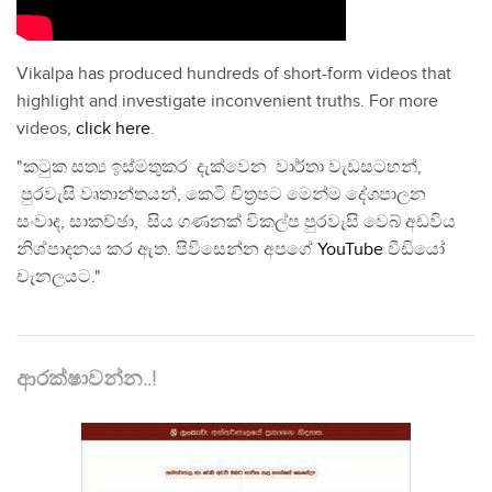
Vikalpa has produced hundreds of short-form videos that
highlight and investigate inconvenient truths. For more
videos,
click here
.
"කටුක සත්‍ය ඉස්මතුකර දැක්වෙන වාර්තා වැඩසටහන්,
පුරවැසි වෘතාන්තයන්, කෙටි චිත්‍රපට මෙන්ම දේශපාලන
සංවාද, සාකච්ඡා, සිය ගණනක් විකල්ප පුරවැසි වෙබ් අඩවිය
නිශ්පාදනය කර ඇත. පිවිසෙන්න අපගේ
YouTube
වීඩියෝ
චැනලයට."
ආරක්ෂාවන්න..!