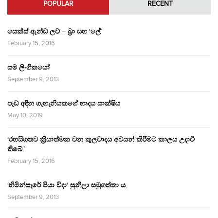
POPULAR
RECENT
සෙක්ස් ඇන්ඩ් ලව් – බ්‍රා සහ ‘ලේ’
February 15, 2016
සම ලිංගිකයෝ
September 9, 2013
පෑඩ් අඳින ගැහැනියකගේ හෘදය සාක්ෂිය
May 10, 2019
‘රහසිගතව ක්‍රියාත්මක වන කුලවාදය අවසන් කිරීමට කාලය උදාවී
තිබේ.’
February 15, 2016
‘හිමින්සැරේ පියා විදා‘ සුනිලා සමුගත්තා ය.
September 9, 2013