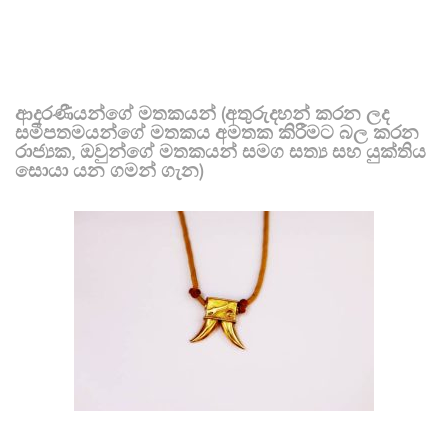
ආදරණීයන්ගේ මතකයන් (අතුරුදහන් කරන ලද
සමීපතමයන්ගේ මතකය අමතක කිරීමට බල කරන
රාජ්‍යක, ඔවුන්ගේ මතකයන් සමග සත්‍ය සහ යුක්තිය
සොයා යන ගමන් ගැන)