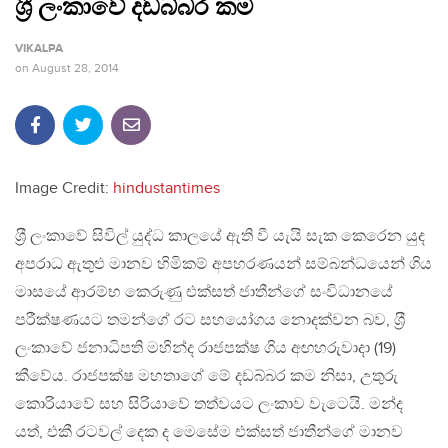
ශ‍්‍රී ලංකාවේ දඩබ්බර කම
VIKALPA
on
August 28, 2014
Image Credit:
hindustantimes
ශ‍්‍රී ලංකාවේ සිවිල් යුද්ධ කාලයේ ඇති වී යැයි සැක කෙරෙන යුද
අපරාධ ඇතුළු මානව හිමිකම් අපහරණයන් සම්බන්ධයෙන් ගිය
මාසයේ ආරම්භ කෙරුණු එක්සත් ජාතීන්ගේ සංවිධානයේ
පරීක්ෂණයට තමන්ගේ රට සහයෝගය නොදක්වන බව, ශ‍්‍රී
ලංකාවේ ජනාධිපති මහින්ද රාජපක්ෂ ගිය අඟහරුවාදා (19)
කීවේය. රාජපක්ෂ මහතාගේ මේ දඩබ්බර කම නිසා, උතුරු
කොරියාවේ සහ සිරියාවේ තත්වයට ලංකාව වැටෙයි. මන්ද
යත්, එකී රටවල් දෙක ද මෙසේම එක්සත් ජාතීන්ගේ මානව