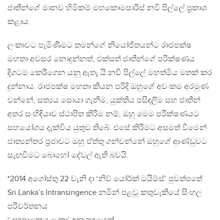
ජාතීන්ගේ මානව හිමිකම් මහකොමසාරිස් නවී පිල්ලේ ප‍්‍රකාශ
කළාය.
ලංකාවට පැමිණීමට තමන්ගේ නියෝජිතයන්ට රාජපක්ෂ
මහතා අවසර නොදුන්නත්, එක්සත් ජාතීන්ගේ පරීක්ෂණය
දිගටම කෙරීගෙන යනු ඇතැ යි නවී පිල්ලේ මහත්මිය මතක් කර
දුන්නාය. රාජපක්ෂ මහතා කියන පරිදි ඔහුගේ අවංකම අරමුණ
වන්නේ, සත්‍යය සොයා ගැනීම, යුක්තිය පසිඳලීම සහ ජාතීන්
අතර සංහිඳියාව ස්ථාපිත කිරීම නම්, ඔහු මෙම පරීක්ෂණයට
සහයෝගය දැක්විය යුතුව තිබේ. එසේ කිරීමට අසමත් වීමෙන්
ජාත්‍යන්තර ප‍්‍රජාවට ඔහු ඒත්තු ගන්වන්නේ ඔහුගේ ආණ්ඩුවට
සැඟවීමට බොහෝ දේවල් ඇති බවයි.
*2014 අගෝස්තු 22 වැනි දා ‘නිව් යෝර්ක් ටයිම්ස්’ පුවත්පතේ
Sri Lanka’s Intransingence නමින් පළවූ කතුවැකියේ සිංහල
පරිවර්තනය