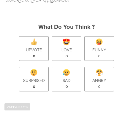
‘යහපාලනය ලංකා’ අනුග‍්‍රහයෙන්
What Do You Think ?
UPVOTE
LOVE
FUNNY
0
0
0
SURPRISED
SAD
ANGRY
0
0
0
VKFEATURED