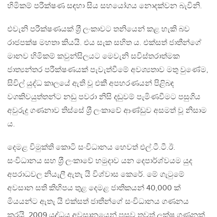
හිමිකම් පරීක්ෂණ සඳහා සිය සහයෝගය නොදක්වන බැවිනි.
එවැනි පරීක්ෂණයක් ශ‍්‍රී ලංකාවට තනියෙන් කළ හැකි බව
රාජපක්ෂ මහතා කියයි. එය සැක සහිත ය. එක්සත් ජාතීන්ගේ
මානව හිමිකම් කවුන්සිලයට මෙවැනි සවිස්තරාත්මක
ජාත්‍යන්තර පරීක්ෂණයක් පැවැත්වීමේ අවශ්‍යතාව මතු වුණේම,
සිවිල් යුද්ධ කාලයේ ඇති වූ එකී අපහරණයන් පිළිබඳ
වගකිවයුත්තන්ට නඩු පවරා නිසි දඬුවම් පැමිණවීමට පසුගිය
අවුරුදු ගණනාව තිස්සේ ශ‍්‍රී ලංකාවේ ආණ්ඩුව අසමත් වූ නිසාම
ය.
දෙමළ විමුක්ති කොටි සංවිධානය හෙවත් එල්.ටී.ටී.ඊ.
සංවිධානය සහ ශ‍්‍රී ලංකාවේ හමුදාව යන දෙපාර්ශ්වයම යුද
අපරාධවල නියැලී ඇතැ යි විශ්වාස කෙරේ. මේ ගැටුමේ
අවසාන සති කිහිපය තුළ දෙමළ ජාතිකයන් 40,000 ක්
මියයන්ට ඇතැ යි එක්සත් ජාතීන්ගේ සංවිධානය ගණනය
කරයි. 2009 යුද්ධය අවසානයෙන් පසුව තවත් ලක්ෂ ගණනක්