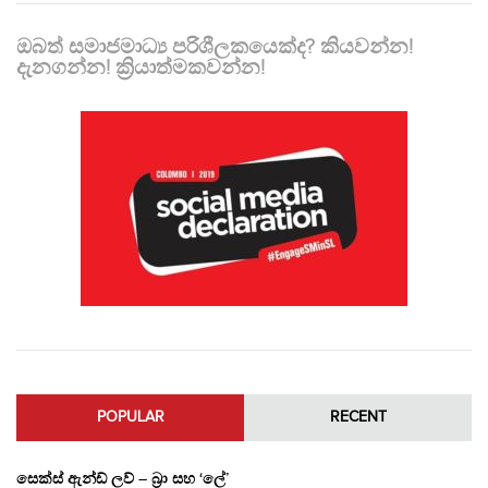
ඔබත් සමාජමාධ්‍ය පරිශීලකයෙක්ද? කියවන්න!
දැනගන්න! ක්‍රියාත්මකවන්න!
POPULAR
RECENT
සෙක්ස් ඇන්ඩ් ලව් – බ්‍රා සහ ‘ලේ’