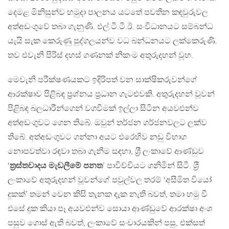
දෙමළ මිනිසුන්ව හමුදා පාලනය යටතේ පවතින කඳවුරුවල
අත්අඩංගුවේ තබා ගැනුණි. එල්.ටී.ටී.ඊ. සංවිධානයට සම්බන්ධ
යැයි සැක කෙරුණු පුද්ගලයන්ව වධ බන්ධනයට ලක්කෙරුණි.
තව එවැනි පිරිස් දහස් ගණනක් නිකංම අතුරුදහන් වූහ.
මෙවැනි පරීක්ෂණයකට ඉදිරිපත් වන සාක්ෂිකරුවන්ගේ
ආරක්ෂාව පිළිබඳ ප‍්‍රශ්නය ප‍්‍රධාන ගැටළුවකි. අතුරුදහන් වූවන්
පිළිබඳ බලධාරීන්ගෙන් වගවීමක් ඉල්ලා සිටින අයවළුන්ව
අත්අඩංගුවට ගෙන තිබේ. ඔවුන් තර්ජන ගර්ජනවලට ලක්ව
තිබේ. අත්අඩංගුවට ගන්නා අයට එරෙහිව නඩු විභාග
නොපවත්වා රඳවා තබා ගැනීම සඳහා, ශ‍්‍රී ලංකාවේ ආණ්ඩුව
‘
ත‍්‍රස්තවාදය මැඩලීමේ පනත
’ පාවිච්චියට ගනිමින් සිටී. ශ‍්‍රී
ලංකාවේ අතුරුදහන් වූවන්ගේ පවුල්වල තරම් ‘අසීමිත වියෝ
දුකක්’ තමන් වෙන කිසි තැනක දැක නැති බවත්, තමා හමු වී
එසේ දුක කියා පෑ අයවළුන්ව සොයා ආණ්ඩුවේ ආරක්ෂා අංශ
පසුව ගොස් ඇති බවත්, ලංකාවේ සංචාරයකින් පසු, එක්සත්