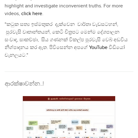
highlight and investigate inconvenient truths. For more
videos,
click here
.
"කටුක සත්‍ය ඉස්මතුකර දැක්වෙන වාර්තා වැඩසටහන්,
පුරවැසි වෘතාන්තයන්, කෙටි චිත්‍රපට මෙන්ම දේශපාලන
සංවාද, සාකච්ඡා, සිය ගණනක් විකල්ප පුරවැසි වෙබ් අඩවිය
නිශ්පාදනය කර ඇත. පිවිසෙන්න අපගේ
YouTube
වීඩියෝ
චැනලයට."
ආරක්ෂාවන්න..!