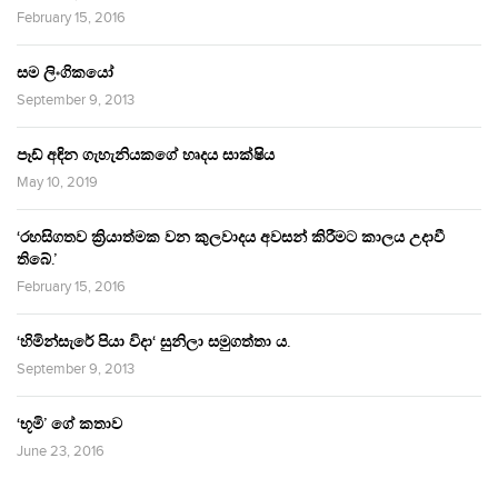
February 15, 2016
සම ලිංගිකයෝ
September 9, 2013
පෑඩ් අඳින ගැහැනියකගේ හෘදය සාක්ෂිය
May 10, 2019
‘රහසිගතව ක්‍රියාත්මක වන කුලවාදය අවසන් කිරීමට කාලය උදාවී
තිබේ.’
February 15, 2016
‘හිමින්සැරේ පියා විදා‘ සුනිලා සමුගත්තා ය.
September 9, 2013
‘භූමි’ ගේ කතාව
June 23, 2016