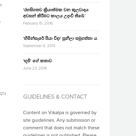
ා
‘රහසිගතව ක්‍රියාත්මක වන කුලවාදය
අවසන් කිරීමට කාලය උදාවී තිබේ.’
න
February 15, 2016
‘හිමින්සැරේ පියා විදා‘ සුනිලා සමුගත්තා ය.
September 9, 2013
‘භූමි’ ගේ කතාව
June 23, 2016
ඳහා
GUIDELINES & CONTACT
Content on Vikalpa is governed by
site guidelines. Any submission or
comment that does not match these
guidelines is not published. Please