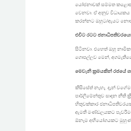
යෝජනාවක් සම්මත කළොත් අග්
වෙනවා. ඒ අනුව විධායකය 
කරන්නට ඔහුට/ඇයට නොහැ
එවිට රටට ජනාධිපතිවරයෙක්
සිටිනවා. එහෙත් ඔහු නාමි
ගොපල්ලව මෙන්, අගමැතිග
මෙවැනි ක්‍රමයකින් රජයේ 
කිසිසේත් නැහැ. දැන් වගේ
පාර්ලිමේන්තුව සාදන නීති ක්
හිතුවක්කාර ජනාධිපතිවරයකු
ඇමති මණ්ඩලයකට පැවරීමයි.
ඕනෑම අභියෝගයකට මුහුණ ද