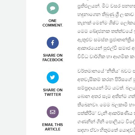
ප්‍රතිඵලයන්. මීට වසර පනහ
හඳුනාගෙන තිබුණු ශ්‍රී ලං
ONE
තැනක් මෙන්ම ශිෂ්ට ලෝකය
COMMENT
.
මෙම ඛේදජනක තත්ත්වයේ ඉතා
ඇතුළුව සමස්ත ප්‍රජාතාන්ත්
ආකාරයෙන් පුළුල්වී සමාජ
SHARE ON
විවිධ වාර්ගික හා ආගමික 
FACEBOOK
වර්තමානයේ ‘නීතිය’ බවට 
අතවැසිකම් කරන පිරිසගේ පු
සම්ප්‍රදායයන් ඊට යටත්.
SHARE ON
TWITTER
බොන අතර සෑම අතින්ම ගත්
තිඛෙනවා. මෙම බලකාමී හා
පත්කිරීම’ වැනි ආකර්ෂණීය
ගණනින් ගිනි පොලියට විදේශ
EMAIL THIS
ARTICLE
සඳහා ඒවා හිතුමතේ යොදවම