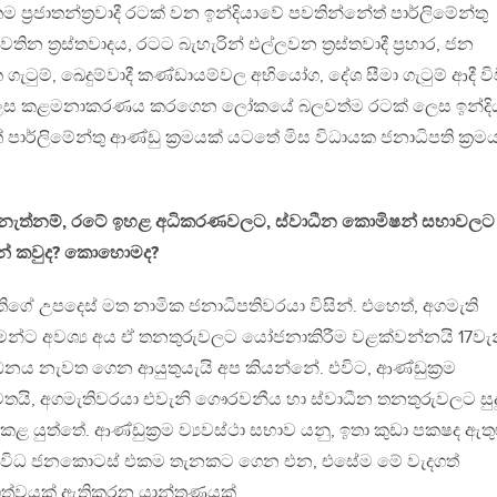
‍රජාතන්ත්‍රවාදී රටක් වන ඉන්දියාවේ පවතින්නේත් පාර්ලිමේන්තු
වතින ත්‍රස්තවාදය, රටට බැහැරින් එල්ලවන ත්‍රස්තවාදී ප්‍රහාර, ජන
ැටුම්, ඛෙදුම්වාදී කණ්ඩායම්වල අභියෝග, දේශ සීමා ගැටුම් ආදී වි
සි ලෙස කළමනාකරණය කරගෙන ලෝකයේ බලවත්ම රටක් ලෙස ඉන්දි
ර්ලිමේන්තු ආණ්ඩු ක්‍රමයක් යටතේ මිස විධායක ජනාධිපති ක්‍රම
 නැත්නම්, රටේ ඉහළ අධිකරණවලට, ස්වාධීන කොමිෂන් සභාවලට
න්නේ කවුද? කොහොමද?
තිගේ උපදෙස් මත නාමික ජනාධිපතිවරයා විසින්. එහෙත්, අගමැති
න්ට අවශ්‍ය අය ඒ තනතුරුවලට යෝජනාකිරීම වළක්වන්නයි 17වැ
ෝධනය නැවත ගෙන ආයුතුයැයි අප කියන්නේ. එවිට, ආණ්ඩුක්‍රම
 මතයි, අගමැතිවරයා එවැනි ගෞරවනීය හා ස්වාධීන තනතුරුවලට සුද
 යුත්තේ. ආණ්ඩුක්‍රම ව්‍යවස්ථා සභාව යනු, ඉතා කුඩා පක‍ෂද ඇතු
 විවිධ ජනකොටස් එකම තැනකට ගෙන එන, එසේම මේ වැදගත්
කඟත්වයක් ඇතිකරන යාන්ත්‍රණයක්.