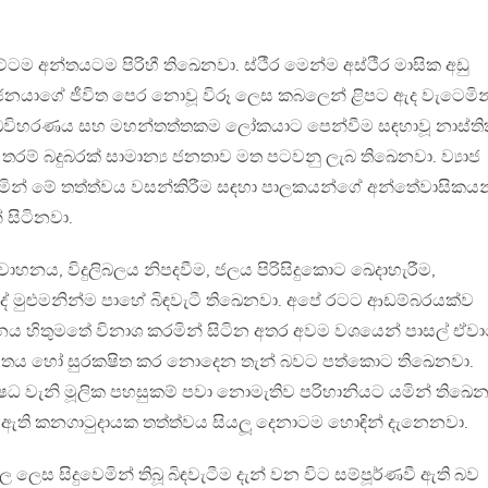
ටම අන්තයටම පිරිහී තිඛෙනවා. ස්ථීර මෙන්ම අස්ථීර මාසික අඩු
නයාගේ ජීවිත පෙර නොවූ විරූ ලෙස කබලෙන් ළිපට ඇද වැටෙමින
ඛවිහරණය සහ මහන්තත්තකම ලෝකයාට පෙන්වීම සඳහාවූ නාස්ති
 තරම් බදුබරක් සාමාන්‍ය ජනතාව මත පටවනු ලැබ තිඛෙනවා. ව්‍යාජ
රමින් මේ තත්ත්වය වසන්කිරීම සඳහා පාලකයන්ගේ අන්තේවාසිකයන
 සිටිනවා.
්‍රවාහනය, විදුලිබලය නිපදවීම, ජලය පිරිසිදුකොට ඛෙදාහැරීම,
 දේ මුළුමනින්ම පාහේ බිඳවැටී තිඛෙනවා. අපේ රටට ආඩම්බරයක්ව
‍යාපනය හිතුමතේ විනාශ කරමින් සිටින අතර අවම වශයෙන් පාසල් ඒව
විතය හෝ සුරක‍ෂිත කර නොදෙන තැන් බවට පත්කොට තිඛෙනවා.
ෂධ වැනි මූලික පහසුකම් පවා නොමැතිව පරිහානියට යමින් තිඛෙන
ටී ඇති කනගාටුදායක තත්ත්වය සියලූ දෙනාටම හොඳින් දැනෙනවා.
ල ලෙස සිදුවෙමින් තිබූ බිඳවැටීම දැන් වන විට සම්පූර්ණවී ඇති බව