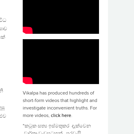
විධ
යාව
යක්
නි
Vikalpa has produced hundreds of
short-form videos that highlight and
ුසු
investigate inconvenient truths. For
more videos,
click here
.
ළුව
"කටුක සත්‍ය ඉස්මතුකර දැක්වෙන
වාර්තා වැඩසටහන්, පුරවැසි