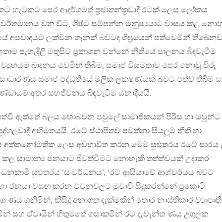
කට හැටකට පෙර ආදර්ශමත් ප්‍රජාතන්ත්‍රවාදී රටක් ලෙස ලෝකය
කාව වර්තමානය වන විට, ශිෂ්ට සම්පන්න මනුෂ්‍යයාට වාසය කළ නොහ
ේ අපවාදයට ලක්වන තැනක් බවටද ශීඝ්‍රයෙන් පත්වෙමින් තිඛෙනව
ම පැහැදිලි මතුපිට ප්‍රකාශන වන්නේ නීතියේ පාලනය බිඳවැටීම
‍රීය ව්‍යුහයම ඛාදනය වෙමින් තිබීම, සමාජ විසමතාව පෙර නොවූ විරූ
 අසාධාරණය සමාජ පද්ධතියේ මූලික ලක‍ෂණයක් බවට පත්ව තිබීම 
කණ්ඩායම් අතර සහජීවනය බිඳවැටීම යනාදියයි.
පත්වී ඇත්තේ බලය හොබවන පවුලේ සාමාජිකයන් පිරිස හා ඔවුන්ට
ද්ගලවාදී අභිමතයයි. රටේ ස්ථාපිතව පවත්නා සියලූම නීති හා
 බලය අත්තනෝමතික ලෙස අවභාවිත කරන මෙම සුළුතරය රටේ සාරය 
 කල සාමාන්‍ය ජනයාට ජීවත්වීමට නොහැකි තත්ත්වයක් උදාකර
 ධනකාමී සුළුතරය ‘සංවර්ධනය’, ‘රට ආසියාවේ ආශ්චර්යය බවට
 හා ජනයා වසඟ කරන වචනවලට මුවාවී සිදුකරන්නේ ප්‍රකෝටි
 ණය ගනිමින්, කිසිදු අනාගත දැක්මකින් තොර නාස්තිකාර ව්‍යාපෘති
ින් සහ ඒවායින් හිතුමතේ ගසාකමින් රට දැවැන්ත ණය උගුලක