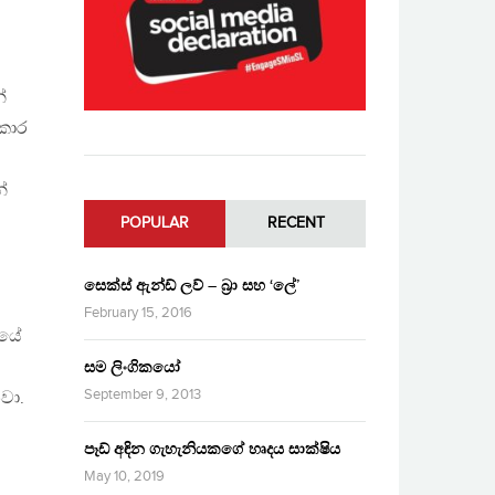
්
කාර
්
POPULAR
RECENT
සෙක්ස් ඇන්ඩ් ලව් – බ්‍රා සහ ‘ලේ’
February 15, 2016
ායේ
සම ලිංගිකයෝ
September 9, 2013
වා.
පෑඩ් අඳින ගැහැනියකගේ හෘදය සාක්ෂිය
May 10, 2019