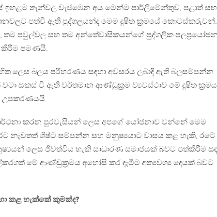
ේ ඉහළම තැන්වල වැජඹෙන අය මෙන්ම පාර්ලිමේන්තුව, පළාත් සභ
තනවලට පත්වී ඇති පුද්ගලයන්ද මෙම දූෂිත ක්‍රමයේ කොටස්කරුවන්.
තම පවුල්වල සහ තම අන්තේවාසිකයන්ගේ පුද්ගලික පලප්‍රයෝජ
කිරීම පමණයි.
විරහිත ලෙස බලය පරිහරණය සඳහා අවසරය ලබාදී ඇති බලසම්පන්න
ටා සකස් වී ඇති වර්තමාන ආණ්ඩුක්‍රම ව්‍යවස්ථාව මේ දූෂිත ක්‍රමය
ම උපකරණයයි.
ප්‍රාර්ථනා කරන පුරවැසියන් ලෙස අපගේ යෝජනාව වන්නේ මෙම
 නැවතත් ශිෂ්ට සම්පන්න සහ මනුෂ්‍යයාට වාසය කළ හැකි, රටේ
ෂ්‍යයන් ලෙස ජීවත්විය හැකි සාධාරණ සමාජයක් බවට පත්කිරීම ස
ල්කරගත් මේ ආණ්ඩුක්‍රමය අහෝසි කර දැමීම අත්‍යවශ්‍ය දෙයක් බවට
හා කළ හැක්කේ කුමක්ද?