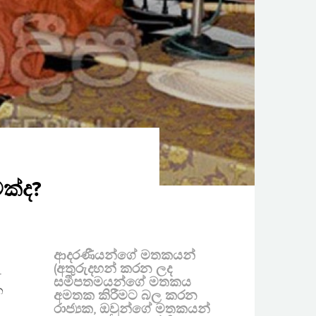
මක්ද?
ආදරණීයන්ගේ මතකයන්
(අතුරුදහන් කරන ලද
.
සමීපතමයන්ගේ මතකය
න
අමතක කිරීමට බල කරන
රාජ්‍යක, ඔවුන්ගේ මතකයන්
ේ