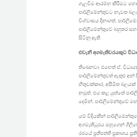
ගැලවීම ආරම්භ කිරීමට හො
පාර්ලිමේන්තුවට නැවත බලය 
විශ්වාසය දිනාගත්, පාර්ලිම
පාර්ලිමේන්තුවේ බහුතර ස
සිටිනු ඇති.
එවැනි අගමැතිවරයකුට විධ
තිඛෙනවා. එහෙත් ඒ, විධායක
පාර්ලිමේන්තුවත් ඇතුළු අ
හිතුවක්කාර, අසීමිත බලයක
නමුත්, එය කළ යුත්තේ පාර්ලිම
දෙමින්, පාර්ලිමේන්තුවේ ම
යම් විදියකින් පාර්ලිමේන
අගමැතිධුරය ඔහුගෙන් ගිල
රජයේ ප්‍රතිපත්ති ප්‍රකාශය