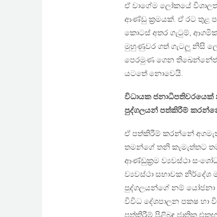
ඒ වාගේම ලෝකයේ විශාලතම ප්
ආණ්ඩු ක්‍රමයක්. ඒ රට තුළ ප
කොටස් අතර ගැටුම්, ආගමික ග
මුහුණුවර ගත් ගැටලූ නි
පෙරමුණ ගෙන තිඛෙන්නේත් පා
යටතේ නොවෙයි.
විධායක ජනාධිපතිවරයෙක්
පුද්ගලයන් පත්කිරීම් කර
ඒ පත්කිරීම් කරන්නේ අගමැ
තමන්ගේ තනි කැමැත්තට තම
ආණ්ඩුක්‍රම ව්‍යවස්ථා සංශ
ව්‍යවස්ථා සභාවක නිර්දේශ
පුද්ගලයන්ගේ නම් යෝජනා කළ
විවිධ දේශපාලන පක‍ෂ හා
පත්කිරීම් පිළිබඳ ජාතික එ