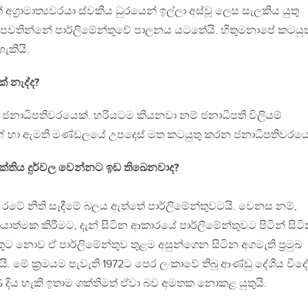
‍රාමාත්‍යවරයා ස්වකීය ධුරයෙන් ඉල්ලා අස්වූ ලෙස සැලකිය යුතු
පවතින්නේ පාර්ලිමේන්තුවේ පාලනය යටතේයි. හිතුමනාපේ කටයුත
කියි.
 නැද්ද?
ක ජනාධිපතිවරයෙක්. හරියටම කියනවා නම් ජනාධිපති විලියම්
ේ හා ඇමති මණ්ඩලයේ උපදෙස් මත කටයුතු කරන ජනාධිපතිවරයෙ
ශක්තිය දුර්වල වෙන්නට ඉඩ තිඛෙනවාද?
ම රටේ නීති සෑදීමේ බලය ඇත්තේ පාර්ලිමේන්තුවටයි. වෙනස නම්,
‍රියාත්මක කිරීමට, දැන් සිටින ආකාරයේ පාර්ලිමේන්තුවට පිටින් සිට
ට නොව ඒ පාර්ලිමේන්තුව තුළම අසුන්ගෙන සිටින අගමැති ප්‍රමුඛ
 මේ ක්‍රමයම පැවැති 1972ට පෙර ලංකාවේ තිබූ ආණ්ඩු දේශීය විදේ
ිය හැකි ඉතාම ශක්තිමත් ඒවා බව අමතක නොකළ යුතුයි.