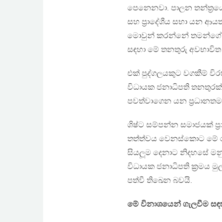
පෙනෙනවා. පාලන තන්ත්‍රය
සහ ප්‍රාදේශීය සභා යන ආය
මොවුන් කරන්නේ තමන්ගේ, 
සඳහා මේ තනතුරු අවභාවිත 
එක් පුද්ගලයකුට වගකීම් 
විධායක ජනාධිපති තනතුරක් ව
පවත්වාගෙන යන ප්‍රධානත
ශිෂ්ට සම්පන්න සමාජයක් 
තත්ත්වය වෙනස්කොට මේ රට
සියලූම දෙනාට නිදහසේ මනු
විධායක ජනාධිපති ක්‍රමය මු
පත්වී තිඛෙන බවයි.
මේ විනාශයෙන් ගැලවීම සඳ