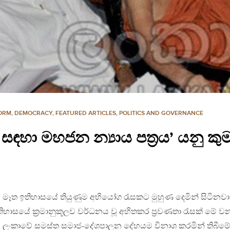
FORM
,
DEMOCRACY
,
FEATURED ARTICLES
,
POLITICS AND GOVERNANCE
ඳහා මහජන න්‍යාය පත්‍රය’ යනු කු
ටේ මෑත ඉතිහාසයේ තියුණුම අභියෝග රැසකට මුහුණ දෙමින් සිටිනවා
හාසයේ ක්‍රමානුකූලව වර්ධනය වූ අහිතකර ප්‍රවණතා රැසක් මේ ව
ී, ලංකාවේ සමස්ත සමාජ-දේශපාලන දේහයම විනාශ කරමින් තිබීම