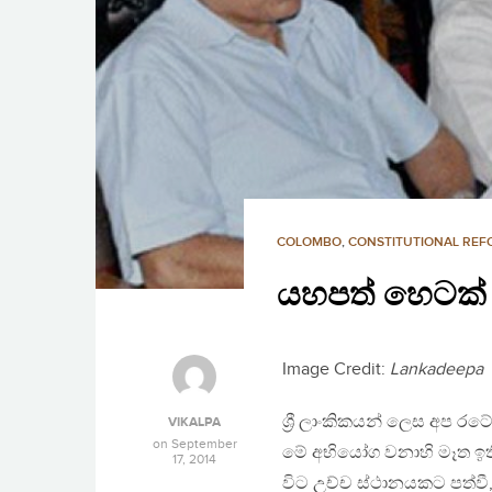
COLOMBO
,
CONSTITUTIONAL RE
යහපත් හෙටක් ස
Image Credit:
Lankadeepa
ශ්‍රී ලාංකිකයන් ලෙස අප ර
VIKALPA
on
September
මේ අභියෝග වනාහි මෑත ඉති
17, 2014
විට උච්ච ස්ථානයකට පත්ව