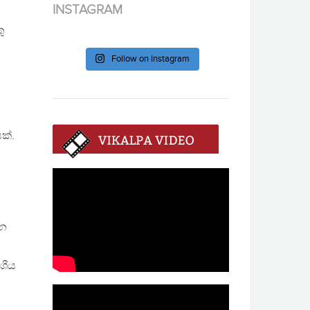
INSTAGRAM
ු
Follow on Instagram
ක්.
ින
ශීය