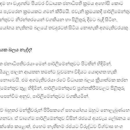
ඳම හා වැදගත්ම පියවර විධායක ජනාධිපති ක්‍රමය අහෝසි කොට
පැවරෙන ක්‍රමයකට ගමන් කිරීමයි. එවැනි ක්‍රමයකදී පාර්ලිමේන්ත
ේන්තුවට නිරන්තරයෙන් වගකියන හා පිළිතුරු දීමට බැඳී සිටින,
හයෝගය නැතිනම් බලයේ තවදුරටත් සිටිය නොහැකි අගමැතිවරයකු
ායක බලය නැද්ද?
 ජනාධිපතිවරයා මෙන් පාර්ලිමේන්තුවට පිටතින් හිඳිමින්,
න් සියලූ පාලන ආයතන තමන්ට වුවමනා විදියට යොදාගත හැකි
් නොවෙයි. එම අගමැතිවරයා රටේ විධායක බලය ක්‍රියාත්මක කරන
ේන්තුව තුළ හිඳිමින්, පාර්ලිමේන්තුවේ ප්‍රශ්නකිරීම්වලට පිළිතුරු
ඟපෙන්වීම අනුව, පාර්ලිමේන්තුවට වගකියමින්.
්තුවේ බහුතර මන්ත්‍රීවරුන් පිරිසකගේ සහයෝගය ඔහුට නොලැබුණහො
ිහෙනවා. ඒ වාගේම පාර්ලිමේන්තුව විසින් රජයේ අයවැය ලේඛනය
 ප්‍රතික්ෂේප කළොත්, එහෙම නැතිනම් රජයට විරුද්ධව විශ්වාස භංග