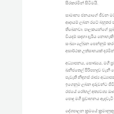
සිරකරමින් සිටීමයි.
සාමාන්‍ය ජනයාගේ ජීවන මට්
ආදායම් ලබන රටේ බහුතර ජ
තිඛෙනවා. පාලකයන්ගේ සු
වියදම් සඳහා දැරිය නොහැකි
සංඛ්‍යා ලේඛන පෙන්නුම් ක
අසාර්ථක උත්සාහයක් දරමින්
අධ්‍යාපනය, සෞඛ්‍යය, මගී ප
ඛනිජතෙල් පිරිපහදුව වැනි
පැවැති නිදහස් රාජ්‍ය අධ්
ඉගෙනුම ලබන දරුවන්ට ජී
රජයේ රෝහල් අත්‍යවශ්‍ය ඖ
පොදු මගී ප්‍රවාහනය ඇදවැ
දේශපාලන ක්‍රමයේ ක්‍රමානුකූ