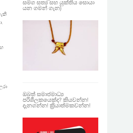
සමග සත්‍ය සහ යුක්තිය සොයා
යන ගමන් ගැන)
ැකි
ා.
සහ
උරා
ඔබත් සමාජමාධ්‍ය
පරිශීලකයෙක්ද? කියවන්න!
දැනගන්න! ක්‍රියාත්මකවන්න!