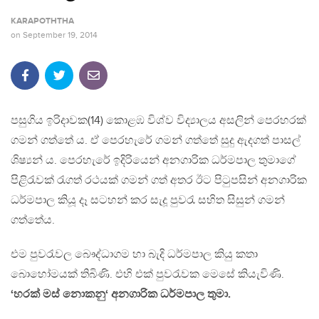
KARAPOTHTHA
on
September 19, 2014
පසුගිය ඉරිදාවක(14) කොළඹ විශ්ව විද්‍යාලය අසලින් පෙරහරක්
ගමන් ගත්තේ ය. ඒ පෙරහැරේ ගමන් ගත්තේ සුදු ඇදගත් පාසල්
ශිෂ්‍යන් ය. පෙරහැරේ ඉදිරියෙන් අනගාරික ධර්මපාල තුමාගේ
පිළිරැවක් රැගත් රථයක් ගමන් ගත් අතර ඊට පිටුපසින් අනගාරික
ධර්මපාල කියූ දෑ සටහන් කර සැදූ පුවරැ සහිත සිසුන් ගමන්
ගත්තේය.
එම පුවරැවල බෞද්ධාගම හා බැදි ධර්මපාල කියු කතා
බොහෝමයක් තිබිණි. එහි එක් පුවරැවක මෙසේ කියැවිණි.
‘හරක් මස් නොකනු‘ අනගාරික ධර්මපාල තුමා.