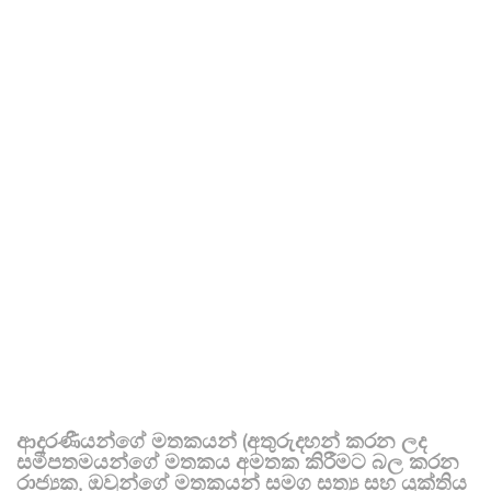
ආදරණීයන්ගේ මතකයන් (අතුරුදහන් කරන ලද
සමීපතමයන්ගේ මතකය අමතක කිරීමට බල කරන
රාජ්‍යක, ඔවුන්ගේ මතකයන් සමග සත්‍ය සහ යුක්තිය