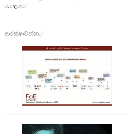
චැනලයට."
ආරක්ෂාවන්න..!