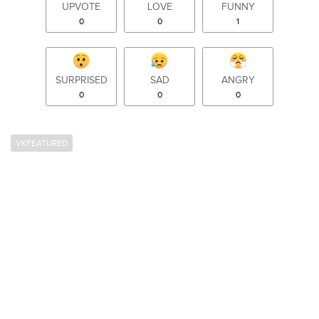
UPVOTE
LOVE
FUNNY
0
0
1
SURPRISED
SAD
ANGRY
0
0
0
VKFEATURED