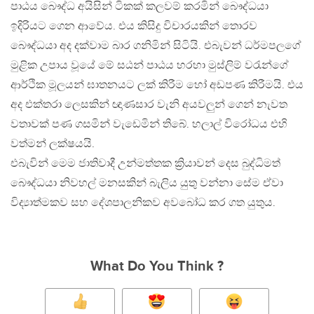
පාඨය බෞද්ධ අයිසින් ටිකක් කලවම් කරමින් බෞද්ධයා
ඉදිරියට ගෙන ආවේය. එය කිසිදු විචාරයකින් තොරව
බෞද්ධයා අද දක්වාම බාර ගනිමින් සිටියි. එබැවන් ධර්මපලගේ
මුළික උපාය වූයේ මේ සඨන් පාඨය හරහා මුස්ලිම් වරැන්ගේ
ආර්ථික මූලයන් ඝාතනයට ලක් කිරීම හෝ අඩපණ කිරීමයි. එය
අද එක්තරා ලෙසකින් ඥාණසාර වැනි අයවලුන් ගෙන් නැවත
වතාවක් පණ ගසමින් වැඩෙමින් තිබේ. හලාල් විරෝධය එහි
වත්මන් ලක්ෂයයි.
එබැවින් මෙම ජාතිවාදී උන්මත්තක ක්‍රියාවන් දෙස බුද්ධිමත්
බෞද්ධයා නිවහල් මනසකින් බැලිය යුතු වන්නා සේම ඒවා
විද්‍යාත්මකව සහ දේශපාලනිකව අවබෝධ කර ගත යුතුය.
What Do You Think ?