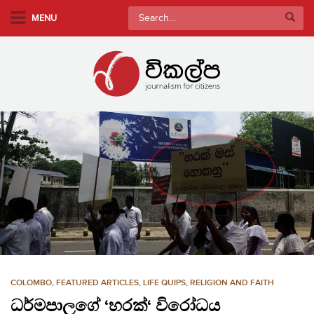
S
Search
MENU
k
for:
i
p
t
o
m
a
i
n
c
o
n
t
e
n
COLOMBO
,
FEATURED ARTICLES
,
LIFE QUIPS
,
RELIGION AND FAITH
t
ධර්මපාලගේ ‘හරක්‘ විරෝධය