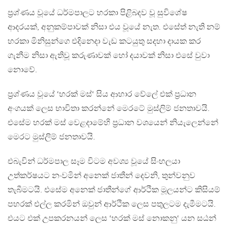
ප්‍රශ්ණය වූයේ ධර්මපාලට හරකා පිළිබදව වූ සුවිශේෂ
ආදරයක්, අනුකම්පාවක් නිසා එය වූයේ නැත. එසේත් නැති නම්
හරකා මිනිසුන්ගෙ එදිනෙදා වැඩ කටයුතු සදහා දායක කර
ගැනීම නිසා ඇතිවූ කරුණාවක් හෝ දයාවක් නිසා එසේ වුවා
නොවේ.
ප්‍රශ්ණය වූයේ ‘හරක් මස්‘ සිය ආහාර වේලේ එක් ප්‍රධාන
අංගයක් ලෙස භාවිතා කරන්නේ මෙරටේ මුස්ලිම් ජනතාවයි.
එසේම හරක් මස් වෙළදාමේහි ප්‍රධාන වශයෙන් නියැලෙන්නේ
මෙරට මුස්ලිම් ජනතාවයි.
එබැවින් ධර්මපාල සෑම විටම අවශ්‍ය වූයේ සිංහලයා
උත්කර්ෂයට නංවමින් අනෙක් ජාතීන් දෙවනි, තුන්වනුව
තැබීමටයි. එසේම අනෙක් ජාතීන්ගේ ආර්ථික මූලයන්ට කිසියම්
පහරක් එල්ල කරමින් ඔවුන් ආර්ථික ලෙස පතුලටම දැමීමටයි.
එයට එක් උපකරනයන් ලෙස ‘හරක් මස් නොකනු‘ යන සඨන්