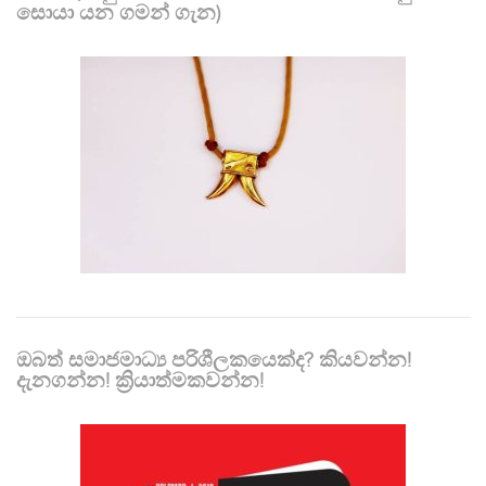
සොයා යන ගමන් ගැන)
ඔබත් සමාජමාධ්‍ය පරිශීලකයෙක්ද? කියවන්න!
දැනගන්න! ක්‍රියාත්මකවන්න!