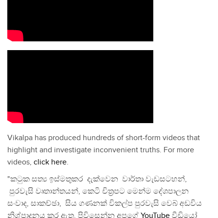
Vikalpa has produced hundreds of short-form videos that
highlight and investigate inconvenient truths. For more
videos,
click here
.
"කටුක සත්‍ය ඉස්මතුකර දැක්වෙන වාර්තා වැඩසටහන්,
පුරවැසි වෘතාන්තයන්, කෙටි චිත්‍රපට මෙන්ම දේශපාලන
සංවාද, සාකච්ඡා, සිය ගණනක් විකල්ප පුරවැසි වෙබ් අඩවිය
නිශ්පාදනය කර ඇත. පිවිසෙන්න අපගේ
YouTube
වීඩියෝ