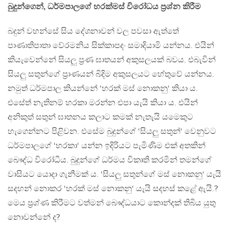
බුදුන්ගෙන්, ධර්මපාලගේ හරක්මස් විරෝධය ප්‍රශ්න කිරීම
බදුන් වහන්සේ සිය දේශනාවන් වල පවසා ඇත්තේ
පාණාතිපාතා වේරමනිය සික්කාපදං සමාදියාමි යන්නය. එයින්
කියැවෙන්නේ සියලු ප්‍රණ ඝාතයන් අකුසලයක් බවය. එබැවින්
සියලු සතුන්ගේ ප්‍රාණයන් බිදිම අකුසලයට හේතුවේ යන්නය.
නමුත් ධර්මපාල කියන්නේ ‘හරක් මස් නොකනු‘ කියා ය.
එසේත් නැතිනම් හරකා මරන්න එපා යැයි කියා ය. එයින්
අනිකුත් සතුන් ඝාතනය කලාට කමක් නැතැයි යමෙකුට
හැගෙන්නට පිළිවන. එසේම බුදුන්ගේ ‘සියලු සතුන්‘ වෙනුවට
ධර්මපාලගේ ‘හරකා‘ යන්න ඉදිරියට පැමිණිම එක් අතකින්
බෞද්ධ විරෝධීය. බුදුන්ගේ ධර්මය විකෘති කරමින් තමන්ගේ
වාසියට යොදා ගැනීමක් ය. ‘සියලු සතුන්ගේ මස් නොකනු‘ යැයි
සදහන් නොකර ‘හරක් මස් නොකනු‘ යැයි සදහස් කළේ ඇයි.?
මෙය ප්‍රශ්ණ කිරීමට වත්මන් බෞද්ධයාට කොන්දක් තිබිය යුතු
නොවන්නේ ද?