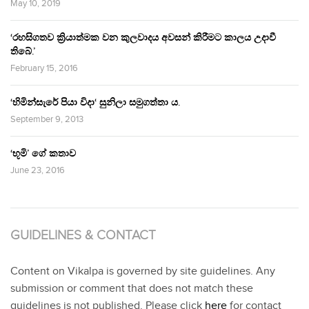
May 10, 2019
‘රහසිගතව ක්‍රියාත්මක වන කුලවාදය අවසන් කිරීමට කාලය උදාවී
තිබේ.’
February 15, 2016
‘හිමින්සැරේ පියා විදා‘ සුනිලා සමුගත්තා ය.
September 9, 2013
‘භූමි’ ගේ කතාව
June 23, 2016
GUIDELINES & CONTACT
Content on Vikalpa is governed by site guidelines. Any
submission or comment that does not match these
guidelines is not published. Please click
here
for contact