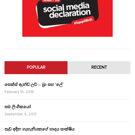
POPULAR
RECENT
සෙක්ස් ඇන්ඩ් ලව් – බ්‍රා සහ ‘ලේ’
February 15, 2016
සම ලිංගිකයෝ
September 9, 2013
පෑඩ් අඳින ගැහැනියකගේ හෘදය සාක්ෂිය