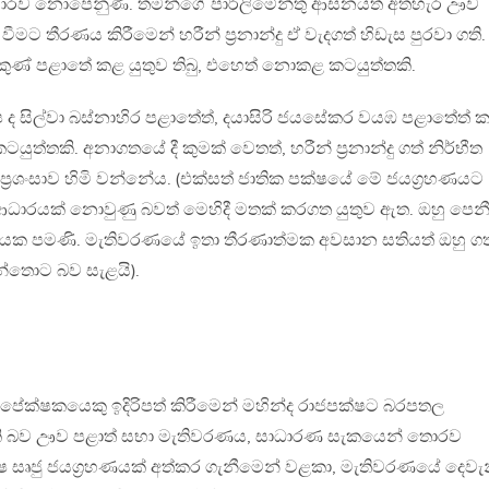
සාරව නොපෙනුණී. තමන්ගේ පාර්ලිමේන්තු ආසනයත් අතහැර ඌව
 වීමට තීරණය කිරීමෙන් හරීන් ප‍්‍රනාන්දු ඒ වැදගත් හිඩැස පුරවා ගති.
දකුණ් පළාතේ කළ යුතුව තිබු, එහෙත් නොකළ කටයුත්තකි.
ද සිල්වා බස්නාහිර පළාතේත්, දයාසිරි ජයසේකර වයඹ පළාතේත් 
ුත්තකි. අනාගතයේ දී කුමක් වෙතත්, හරීන් ප‍්‍රනාන්දු ගත් නිර්භීත
්‍රශංසාව හිමි වන්නේය. (එක්සත් ජාතික පක්ෂයේ මේ ජයග‍්‍රහණයට
ආධාරයක් නොවුණු බවත් මෙහිදී මතක් කරගත යුතුව ඇත. ඔහු පෙන
හිපයක පමණි. මැතිවරණයේ ඉතා තීරණාත්මක අවසාන සතියත් ඔහු ග
තොට බව සැළයි).
ල අපේක්ෂකයෙකු ඉදිරිපත් කිරීමෙන් මහින්ද රාජපක්ෂට බරපතල
ි බව ඌව පළාත් සභා මැතිවරණය, සාධාරණ සැකයෙන් තොරව
 සෘජු ජයග‍්‍රහණයක් අත්කර ගැනීමෙන් වළකා, මැතිවරණයේ දෙවැ