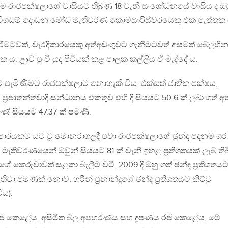
ම රාජපක්ෂලාගේ වාසියට තිබුණු 18 වැනි සංශෝධනයේ වාසිය ද ඔව
 ය: විගඩම් දොඩන මෝඩ මැතිවරණ කොමසාරිස්වරයෙකු එක පැත්තක 
ීමටවත්, වැරදිකාරයෙකු අත්අඩංගුවට ගැනීමටවත් අසමත් බෙලහී
 ය. ඌව පුංචි යුද පිටියක් කළ පාලක කල්ලිය ඒ මැද්දේ ය.
වට පැමිණීමට රාජපක්ෂලාට නොහැකි විය. එක්සත් ජාතික පක්ෂය,
‍්‍රජාතන්තවාදී සන්ධානය එකතුව එහි දී සියයට 50.6 ක් ලබා ගත් අ
ේ සියයට 47.37 ක් පමණි.
්‍යාපාරයකට යට වූ මොනරාගලදී පවා රාජපක්ෂලාගේ ඡුන්ද පදනම ගර
 මැතිවරණයෙන් ඔවුන් සියයට 81 ක් වැනි ඉහළ ප‍්‍රතිශතයක් ලැබ තිබ
ක්ෂගේ කෙරුවාවත් සළකා බැලීම වටී. 2009 දී ඔහු ගත් ඡන්ද ප‍්‍රතිශතය
වා පමණක් නොව, හරීන් ප‍්‍රනාන්දුගේ ඡන්ද ප‍්‍රතිශතයට කිට්ටු
ිය).
ේ රජ කෙළේය. අසීමිත බල අපහරණය සහ දූෂණය රජ කෙළේය. මේ