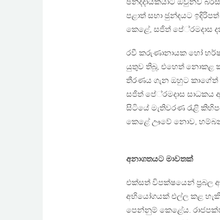
ඡන්දදායකයාට ඔවුන්ව බර
පළාත් සභා ඡුන්දයට ඉදිරිපත්
කෙළේ, සජිත් පේ‍්‍රමදාස 
රවී කරුණානායක හෝ හර්ෂ 
යුතුව තිබූ, එහෙත් නොකළ කටය
තීරණය ගැන ඔහුට කාගේත් ප‍
සජිත් පේ‍්‍රමදාස සාධකය 
සිටියේ මැතිවරණ රැළි කි
කෙළේ ඌවේ නොව, හම්බන්
අනාගතයට මාවතක්
එක්සත් විපක්ෂයෙන් ප‍්‍රබ
අභියෝගයක් එල්ල කළ හැක
පෙන්නුම් කෙළේය. රාජපක්ෂ