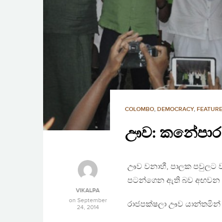
COLOMBO
,
DEMOCRACY
,
FEATURE
ඌව: කනේපාර 
ඌව වනාහී, පාලක පවුලට ව
පටන්ගෙන ඇති බව අඟවන 
VIKALPA
on
September
රාජපක්ෂලා ඌව යාන්තමින් 
24, 2014