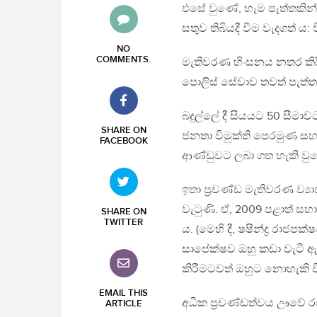
එසේ වුණේ, හැම පැත්තකින්
සතුව තිබියදී වීම වැදගත්
NO
COMMENTS
.
මැතිවරණ හිංසනය නතර කිර
පොලිස් සේවාව තවත් පැත්තක
බදුල්ලේ දී සියයට 50 සීමා
SHARE ON
ජනතා විමුක්ති පෙරමුණ සහ ප
FACEBOOK
ආණ්ඩුවට ලබා ගත හැකි වුණ
ඉතා ප‍්‍රචණ්ඩ මැතිවරණ ව
වැටුණි. ඒ, 2009 පළාත් සභා
SHARE ON
TWITTER
ය. (මෙහි දී, ෂෂීන්ද්‍ර රාජප
සාපේක්ෂව ඔහු කඩා වැටී ඇති
කිරීමටවත් ඔහුට නොහැකි ව
EMAIL THIS
අධික ප‍්‍රචණ්ඩත්වය ඌව
ARTICLE