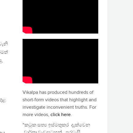
වැනි
ීමත්
ු,
Vikalpa has produced hundreds of
තුළ
short-form videos that highlight and
investigate inconvenient truths. For
more videos,
click here
.
"කටුක සත්‍ය ඉස්මතුකර දැක්වෙන
වාර්තා වැඩසටහන්, පුරවැසි