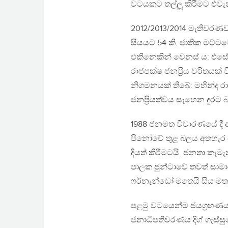
වටයකට තල්ලූ කිරීමට එවැන
2012/2013/2014 මැතිවරණවල
සියයට 54 කි. ජාතික මට්ටමේ
එකිනෙකින් වෙනස් ය: එසේ
රාජපක්ෂ ජනප‍්‍රිය චරිතයක්
නිගමනයක් තිබේ: මහින්ද රා
ජනප‍්‍රියත්වය සෑහෙන දුරට බා
1988 ජනමත විචාරණයේ දී අ
පිනෝචේ තුළ බලය අතහැර යා
දියත් කිරීමටයි. ජනතා ක
පාලක ජුන්ටාවේ තවත් සාමා
ෆර්නැන්ඩෝ මතෙයි සිය මතක ස
පළමු වටයෙන්ම ජයග‍්‍රහණ
ජනාධිපතිවරණය දිග් ගැස්සු