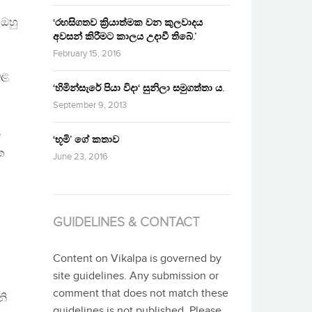
 ඔහු
‘රහසිගතව ක්‍රියාත්මක වන කුලවාදය
අවසන් කිරීමට කාලය උදාවී තිබේ.’
February 15, 2016
කළ
‘හිමින්සැරේ පියා විදා‘ සුනිලා සමුගත්තා ය.
September 9, 2013
ී
‘භූමි’ ගේ කතාව
ත
June 23, 2016
GUIDELINES & CONTACT
Content on Vikalpa is governed by
site guidelines. Any submission or
comment that does not match these
නි
guidelines is not published. Please