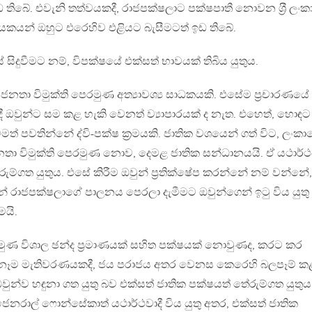
ේ. එවැනි තත්වයකදී, රාජපක්ෂලාට පක්ෂපාතී නොවන ශ‍්‍රී ලංක
යකයන් ඔහුට එරෙහිව එළියට බැසීමටත් ඉඩ තිබේ.
ිදුවීමට නම්, විපක්ෂයේ එක්සත් භාවයක් තිබිය යුතුය.
ා විමුක්ති පෙරමුණ අත්‍යාවශ්‍ය සාධකයකි. එසේම ප‍්‍රචාරණයේ ද
ී ඔවුන්ට සම කළ හැකි වෙනත් ව්‍යාපාරයක් ද නැත. එහෙත්, හොඳට
මත් පවතින්නේ ද්වි-පක්ෂ ක‍්‍රමයකි. ජාතික වශයෙන් ගත් විට, ලංකා
නතා විමුක්ති පෙරමුණ නොව, දෙමළ ජාතික සන්ධානයයි. ඒ යථාර්
ුම්ගත යුතුය. එසේ කිරීම ඔවුන් ප‍්‍රතික්ෂේප කරන්නේ නම් වන්නේ,
න් රාජපක්ෂලාගේ පාලනය පෙරලා දැමීමට ඔවුන්ගෙන් ඉටු විය යුතු
මයි.
මුණ විශාල ඡන්ද ප‍්‍රමාණයක් සහිත පක්ෂයක් නොවුණද, කරට කර
නෑම මැතිවරණයකදී, ජය පරාජය අතර වෙනස කෙරෙහි බලපෑම් ක
ඔවුන්ව හඳුනා ගත යුතු බව එක්සත් ජාතික පක්ෂයත් තේරුම්ගත යුතුය
ජෙනරාල් ෆොන්සේකාත් යථාර්ථවාදී විය යුතු අතර, එක්සත් ජාතික