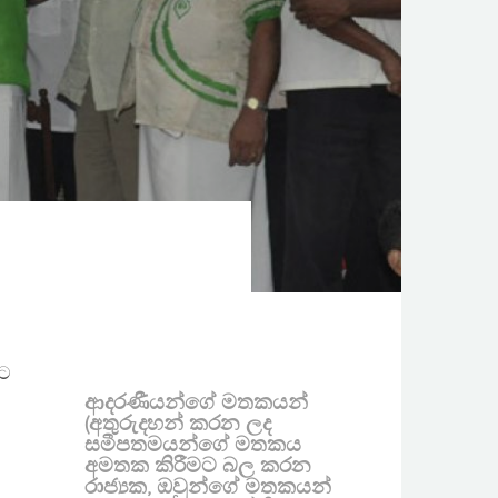
මට
ආදරණීයන්ගේ මතකයන්
(අතුරුදහන් කරන ලද
සමීපතමයන්ගේ මතකය
අමතක කිරීමට බල කරන
රාජ්‍යක, ඔවුන්ගේ මතකයන්