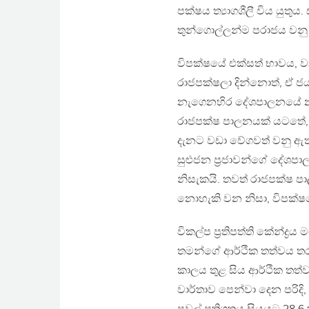
පක්ෂය ත්‍යාගශීලී විය යුතු
තුන්ගොල්ලන්ම පරාජය වනු
විපක්ෂයේ එක්සත් භාවය, වා
රාජපක්ෂලා දින්නොත්, ඒ ජය
නැගෙනහිර දේශපාලනයේ නව ක
රාජපක්ෂ පාලනයක් යටතේ, 
දැනට වඩා වේගවත් වනු ඇත. 
සුළුජන ප‍්‍රජාවන්ගේ දේශ
නිසැකයි. තවත් රාජපක්ෂ පාල
නොහැකි වන නිසා, විපක්ෂය
විකල්ප ප‍්‍රතිපත්ති කේන්ද
තමන්ගේ ආර්ථික තත්වය තරම
කාලය තුළ සිය ආර්ථික තත්ව
වාර්තාව පෙන්වා දෙන පරිදි