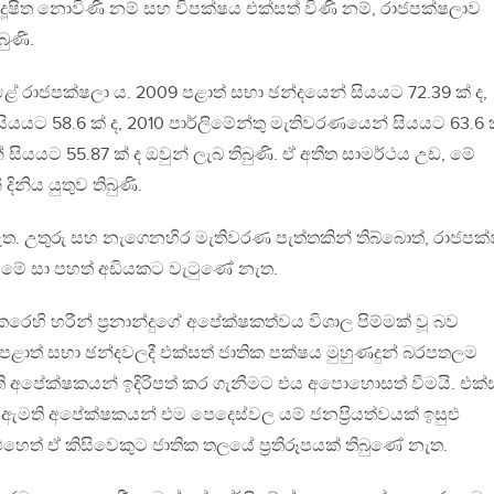
ූෂිත නොවිණි නම් සහ විපක්ෂය එක්සත් විණි නම්, රාජපක්ෂලාව
ුණි.
රාජපක්ෂලා ය. 2009 පළාත් සභා ඡන්දයෙන් සියයට 72.39 ක් ද,
යට 58.6 ක් ද, 2010 පාර්ලිමේන්තු මැතිවරණයෙන් සියයට 63.6 ක
 සියයට 55.87 ක් ද ඔවුන් ලැබ තිබුණි. ඒ අතීත සාමර්ථය උඩ, මේ
ිනිය යුතුව තිබුණි.
. උතුරු සහ නැගෙනහිර මැතිවරණ පැත්තකින් තිබ්බොත්, රාජපක්
 මේ සා පහත් අඩියකට වැටුණේ නැත.
රෙහි හරීන් ප‍්‍රනාන්දුගේ අපේක්ෂකත්වය විශාල පිම්මක් වූ බව
ි පළාත් සභා ඡන්දවලදී එක්සත් ජාතික පක්ෂය මුහුණදුන් බරපතලම
මති අපේක්ෂකයන් ඉදිරිපත් කර ගැනීමට එය අපොහොසත් වීමයි. එක්
මති අපේක්ෂකයන් එම පෙදෙස්වල යම් ජනප‍්‍රියත්වයක් ඉසුළු
එහෙත් ඒ කිසිවෙකුට ජාතික තලයේ ප‍්‍රතිරූපයක් තිබුණේ නැත.