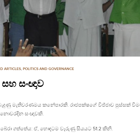
D ARTICLES
,
POLITICS AND GOVERNANCE
සහ සංඥාව
ැදුණු මැතිවරණමය කනේපාරකි. රාජපක්ෂගේ විජ්ජාව පුස්සක් වී
නොවරදින සංඥාවකි.
බේරා ගත්තේය: ඒ, හොඳටම වෑරුණු සියයට 51.2 කිනි.