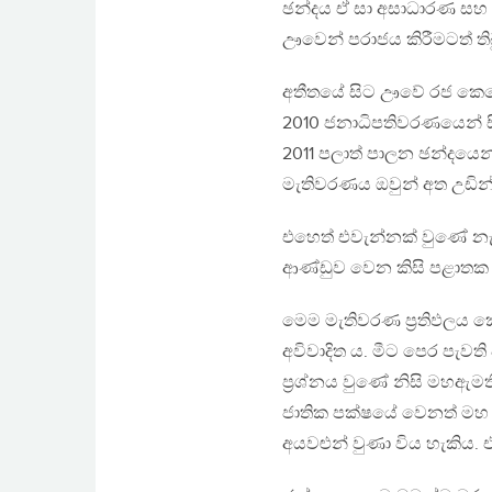
ඡන්දය ඒ සා අසාධාරණ සහ ද
ඌවෙන් පරාජය කිරීමටත් තිබ
අතීතයේ සිට ඌවේ රජ කෙළේ 
2010 ජනාධිපතිවරණයෙන් සිය
2011 පලාත් පාලන ඡන්දයෙන්
මැතිවරණය ඔවුන් අත උඩින් ද
එහෙත් එවැන්නක් වුණේ නැත
ආණ්ඩුව වෙන කිසි පළාතක
මෙම මැතිවරණ ප‍්‍රතිඵලය කෙ
අවිවාදිත ය. මීට පෙර පැවත
ප‍්‍රශ්නය වුණේ නිසි මහඇ
ජාතික පක්ෂයේ වෙනත් මහ ඇ
අයවළුන් වුණා විය හැකිය. 