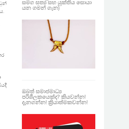
සමග සත්‍ය සහ යුක්තිය සොයා
ුන්
යන ගමන් ගැන)
ය.
න
තර
ා
ියදී
ඔබත් සමාජමාධ්‍ය
ට
පරිශීලකයෙක්ද? කියවන්න!
දැනගන්න! ක්‍රියාත්මකවන්න!