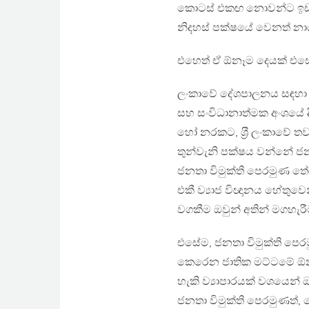
කොටස් එකඟ නොවන්ට ඉඩ තිබ
නිදහස් පක්ෂයේ වෙනත් නා
එහෙත් ඒ ඕනෑම දෙයක් එසේ ස
ලංකාවේ දේශපාලනය සඳහා ජනත
සහ සංවිධානාත්මක අංශයේ ද
හෝ නරකට, ශ‍්‍රී ලංකාවේ තව
තුන්වැනි පක්ෂය වන්නේ ජ
ජනතා විමුක්ති පෙරමුණ තේර
එකී ව්‍යාජ විඥානය හේතුවෙ
වගකීම ඔවුන් අතින් මගහැරී
එසේම, ජනතා විමුක්ති පෙර
කෙරෙන ජාතික මට්ටමේ ඕ
හැකි ව්‍යාපාරයක් වශයෙන් 
ජනතා විමුක්ති පෙරමුණත්, 