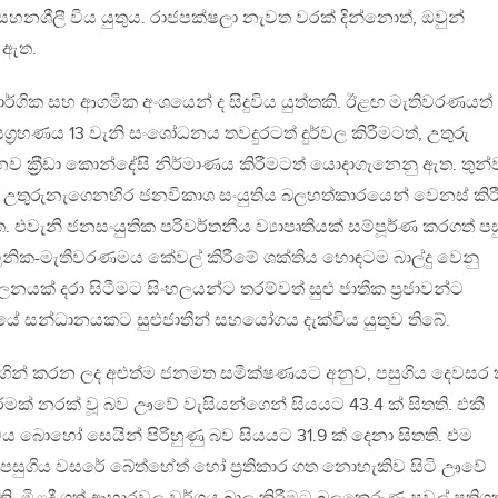
ය. සහනශීලී විය යුතුය. රාජපක්ෂලා නැවත වරක් දින්නොත්, ඔවුන්
 ඇත.
ර්ගික සහ ආගමික අංශයෙන් ද සිදුවිය යුත්තකි. ඊළඟ මැතිවරණයත්
ග‍්‍රහණය 13 වැනි සංශෝධනය තවදුරටත් දුර්වල කිරීමටත්, උතුරු
‍්‍රීඩා කොන්දේසි නිර්මාණය කිරීමටත් යොදාගැනෙනු ඇත. තුන්
උතුරුනැගෙනහිර ජනවිකාශ සංයුතිය බලහත්කාරයෙන් වෙනස් කිර
එවැනි ජනසංයුතික පරිවර්තනීය ව්‍යාපෘතියක් සම්පූර්ණ කරගත් පස
පාලනික-මැතිවරණමය කේවල් කිරීමේ ශක්තිය හොඳටම බාල්දු වෙනු
නයක් දරා සිටීමට සිංහලයන්ට තරම්වත් සුළු ජාතීක ප‍්‍රජාවන්ට
ේ සන්ධානයකට සුළුජාතීන් සහයෝගය දැක්විය යුතුව තිබේ.
්‍රය මගින් කරන ලද අළුත්ම ජනමත සමීක්ෂණයට අනුව, පසුගිය දෙවසර 
ක් නරක් වූ බව ඌවේ වැසියන්ගෙන් සියයට 43.4 ක් සිතති. එකී
ය බොහෝ සෙයින් පිරිහුණු බව සියයට 31.9 ක් දෙනා සිතති. එම
, පසුගිය වසරේ බේත්හේත් හෝ ප‍්‍රතිකාර ගත නොහැකිව සිටි ඌවේ