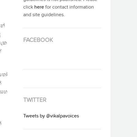
click
here
for contact information
and site guidelines.
යන්
ද
FACEBOOK
සැක
ේ
්තෝ
්
 සහ
TWITTER
Tweets by @vikalpavoices
්