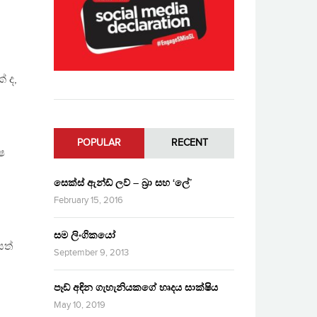
් ද,
POPULAR
RECENT
ෂ
සෙක්ස් ඇන්ඩ් ලව් – බ්‍රා සහ ‘ලේ’
February 15, 2016
සම ලිංගිකයෝ
සත්
September 9, 2013
පෑඩ් අඳින ගැහැනියකගේ හෘදය සාක්ෂිය
May 10, 2019