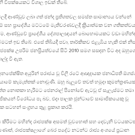
ි විපක්ෂයකට විශාල ඉඩක් තිබේ.
දී ආණ්ඩුව ලබා ගත් ඡන්ද ප‍්‍රතිශතවල සමස්ත සාමාන්‍යය වන්නේ
 සහ ප‍්‍රාදේශීය මට්ටමේ මැතිවරණවලදී ක‍්‍රියාත්මක වන ගතිකත්ව
ම, ආණ්ඩුවේ ප‍්‍රාදේශීය දේශපාලඥයන් බොහොමයකට වඩා මහින්
 වීමටත් ඉඩ තිබේ. එසේ තිබියදී පවා, තාර්කිකව එළැඹිය හැකි එක් නි
ජපක්ෂ උපරිම ජනප‍්‍රියත්වයේ සිටි 2010 සමග සසඳන විට අද ඔහුග
ල්දු වී ඇත.
නපේක්ෂිත අයුරින් පරාජය වූ චිලී රටේ ආඥාදායක ජනාධිපති ඕගස
මේ කැමැත්තක් නොවුණි. ඔහු බැලූවේ තවත් හමුදා කුමන්ත‍්‍රණයක
ැමැත්ත නොතකා හැරීමට ජෙනරාල් පිනෝචේ ඇටවූ ඒ සැලැස්මට තමා
ජිකයන් විරෝධය පෑ බව, එදා පාලක ජුන්ටාවේ සාමාජිකයෙකු වූ
ටහන් සංග‍්‍රහය තුළ ප‍්‍රකාශ කරයි.
ය කිරීමට මහින්ද රාජපක්ෂ අසමත් වුවහොත් සහ දෙවැනි වටයකටත
ණොත්, රාජපක්ෂලාගේ බෙර පදේට නටන්ට රාජ්‍ය අංශයේ ප‍්‍රධාන