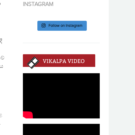
ා
INSTAGRAM
Follow on Instagram
ී
වේ
ථය
ළ
.