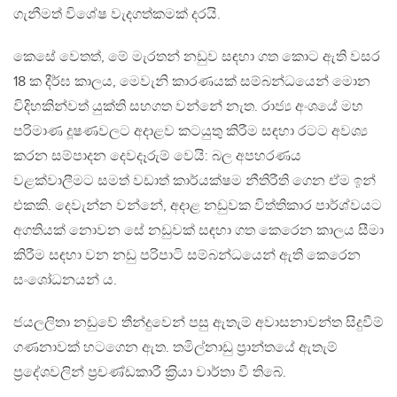
ගැනීමත් විශේෂ වැදගත්කමක් දරයි.
කෙසේ වෙතත්, මේ මැරතන් නඩුව සඳහා ගත කොට ඇති වසර
18 ක දීර්ඝ කාලය, මෙවැනි කාරණයක් සම්බන්ධයෙන් මොන
විදිහකින්වත් යුක්ති සහගත වන්නේ නැත. රාජ්‍ය අංශයේ මහ
පරිමාණ දූෂණවලට අදාළව කටයුතු කිරීම සඳහා රටට අවශ්‍ය
කරන සම්පාදන දෙවදෑරුම් වෙයි: බල අපහරණය
වළක්වාලීමට සමත් වඩාත් කාර්යක්ෂම නීතිරීති ගෙන ඒම ඉන්
එකකි. දෙවැන්න වන්නේ, අදාළ නඩුවක විත්තිකාර පාර්ශ්වයට
අගතියක් නොවන සේ නඩුවක් සඳහා ගත කෙරෙන කාලය සීමා
කිරීම සඳහා වන නඩු පරිපාටි සම්බන්ධයෙන් ඇති කෙරෙන
සංශෝධනයන් ය.
ජයලලිතා නඩුවේ තීන්දුවෙන් පසු ඇතැම් අවාසනාවන්ත සිදුවීම්
ගණනාවක් හටගෙන ඇත. තමිල්නාඩු ප‍්‍රාන්තයේ ඇතැම්
ප‍්‍රදේශවලින් ප‍්‍රචණ්ඩකාරී ක‍්‍රියා වාර්තා වී තිබේ.