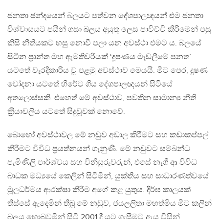
ජනතා ඡන්දයෙන් බලයට පත්වන දේශපාලඥයන් එම ජනතා
විශ්වාසයට පයින් ගසා බලය අයුතු ලෙස පාවිච්චි කිරීමෙන් පසු
කිසි නීතියකට හසු නොවී පලා යන අවස්ථා එමට ය. බලයේ
සිටින ප‍්‍රාන්ත මහ ඇමතිවරියක් ‘දූෂණය මැඩලීමේ පනත’
යටතේ වැරදිකාරිය වූ පළමු අවස්ථාව මෙයයි. මීට පෙර, දූෂණ
චෝදනා යටතේ හිරේට ගිය දේශපාලඥයන් සිටියේ
අතලොස්සකි. එහෙත් මේ අවස්ථාව, පවතින සාමාන්‍ය නීති
ක‍්‍රියාවලිය යටතේ සිදුවූවක් නොවේ.
බොහෝ අවස්ථාවල මේ නඩුව අඩාල කිරීමට සහ කඩාකප්පල්
කිරීමට විවිධ ප‍්‍රයත්නයන් ගැනුණි. මේ නඩුවට සම්බන්ධ
පැමිණිලි පාර්ශ්වය සහ විනිසුරුවරුන්, එසේ නැගී ආ විවිධ
බාධක මධ්‍යයේ කෙලින් සිටිමින්, යුක්තිය සහ සාධාරණත්වයේ
මූලධර්මය ආරක්ෂා කිරීම අගේ කළ යුතුය. දීර්ඝ කාලයක්
තිස්සේ ඇදෙමින් තිබූ මේ නඩුව, ජයලලිතා මහත්මිය මීට කලින්
බලය හොබවමින් සිටි 2001 දී යට ගැසීමට ඇය විසින්