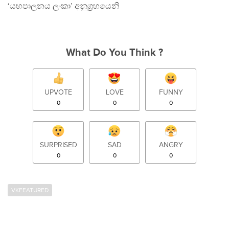
‘යහපාලනය ලංකා’ අනුග‍්‍රහයෙනි
What Do You Think ?
UPVOTE
LOVE
FUNNY
0
0
0
SURPRISED
SAD
ANGRY
0
0
0
VKFEATURED