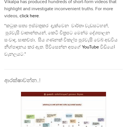
Vikalpa has produced hundreds of short-form videos that
highlight and investigate inconvenient truths. For more
videos,
click here
.
"කටුක සත්‍ය ඉස්මතුකර දැක්වෙන වාර්තා වැඩසටහන්,
පුරවැසි වෘතාන්තයන්, කෙටි චිත්‍රපට මෙන්ම දේශපාලන
සංවාද, සාකච්ඡා, සිය ගණනක් විකල්ප පුරවැසි වෙබ් අඩවිය
නිශ්පාදනය කර ඇත. පිවිසෙන්න අපගේ
YouTube
වීඩියෝ
චැනලයට."
ආරක්ෂාවන්න..!