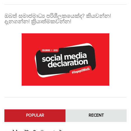
ඔබත් සමාජමාධ්‍ය පරිශීලකයෙක්ද? කියවන්න!
දැනගන්න! ක්‍රියාත්මකවන්න!
POPULAR
RECENT