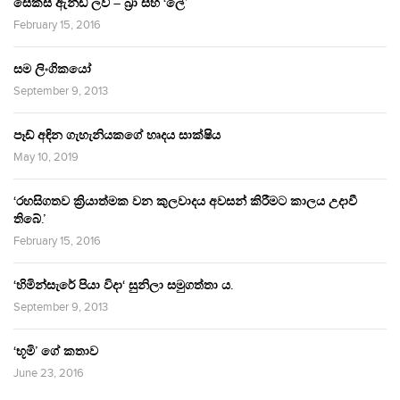
සෙක්ස් ඇන්ඩ් ලව් – බ්‍රා සහ ‘ලේ’
February 15, 2016
සම ලිංගිකයෝ
September 9, 2013
පෑඩ් අඳින ගැහැනියකගේ හෘදය සාක්ෂිය
May 10, 2019
‘රහසිගතව ක්‍රියාත්මක වන කුලවාදය අවසන් කිරීමට කාලය උදාවී
තිබේ.’
February 15, 2016
‘හිමින්සැරේ පියා විදා‘ සුනිලා සමුගත්තා ය.
September 9, 2013
‘භූමි’ ගේ කතාව
June 23, 2016