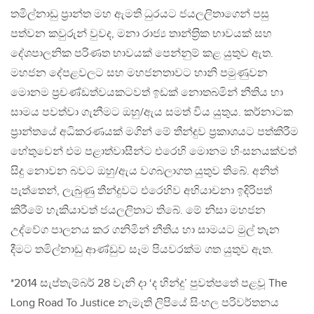
තමිල්නාඩු ප‍්‍රාන්ත මහ ඇමති ධුරයට ජයලලිතාගෙන් පසු
පත්වන කවුරුන් වුවද, මනා රාජ්‍ය තාන්ත‍්‍රික භාවයක් සහ
දේශපාලනික පරිණත භාවයක් පෙන්නුම් කළ යුතුව ඇත.
මහජන දේපළවලට සහ මහජනතාවට හානි පමුණුවන
මොනම ප‍්‍රචණ්ඩත්වයකටවත් ඉඩක් නොතබමින් නීතිය හා
සාමය පවත්වා ගැනීමට ඔහු/ඇය සමත් විය යුතුය. කර්නාටක
ප‍්‍රාන්තයේ අධිකරණයක් මගින් මේ තීන්දුව ප‍්‍රකාශයට පත්කිරීම
හේතුවෙන් එම පළාත්වාසීන්ට එරෙහි මොනම හිංසනයක්වත්
සිදු නොවන බවට ඔහු/ඇය වගබලාගත යුතුව තිබේ. අනිත්
පැත්තෙන්, ලැබුණු තීන්දුවට එරෙහිව අභියාචනා ඉදිරිපත්
කිරීමේ හැකියාවත් ජයලලිතාට තිබේ. මේ නිසා මහජන
උද්වේග පාලනය කර ගනිමින් නීතිය හා සාමයට මුල් තැන
දීමට තමිල්නාඩු ආණ්ඩුව සෑම පියවරක්ම ගත යුතුව ඇත.
*2014 සැප්තැම්බර් 28 වැනි දා ‘ද හින්දු’ පුවත්පතේ පළවූ The
Long Road To Justice නැමැති ලිපියේ සිංහල පරිවර්තනය