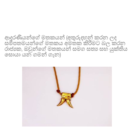
ආදරණීයන්ගේ මතකයන් (අතුරුදහන් කරන ලද
සමීපතමයන්ගේ මතකය අමතක කිරීමට බල කරන
රාජ්‍යක, ඔවුන්ගේ මතකයන් සමග සත්‍ය සහ යුක්තිය
සොයා යන ගමන් ගැන)