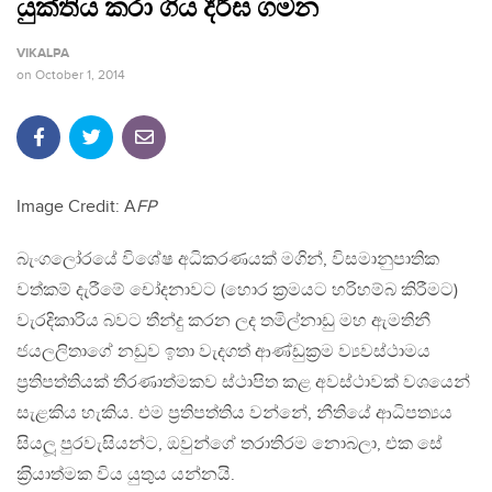
යුක්තිය කරා ගිය දීර්ඝ ගමන
VIKALPA
on
October 1, 2014
Image Credit: A
FP
බැංගලෝරයේ විශේෂ අධිකරණයක් මගින්, විසමානුපාතික
වත්කම් දැරීමේ චෝදනාවට (හොර ක‍්‍රමයට හරිහම්බ කිරීමට)
වැරදිකාරිය බවට තීන්දු කරන ලද තමිල්නාඩු මහ ඇමතිනී
ජයලලිතාගේ නඩුව ඉතා වැදගත් ආණ්ඩුක‍්‍රම ව්‍යවස්ථාමය
ප‍්‍රතිපත්තියක් තීරණාත්මකව ස්ථාපිත කළ අවස්ථාවක් වශයෙන්
සැළකිය හැකිය. එම ප‍්‍රතිපත්තිය වන්නේ, නීතියේ ආධිපත්‍යය
සියලූ පුරවැසියන්ට, ඔවුන්ගේ තරාතිරම නොබලා, එක සේ
ක‍්‍රියාත්මක විය යුතුය යන්නයි.