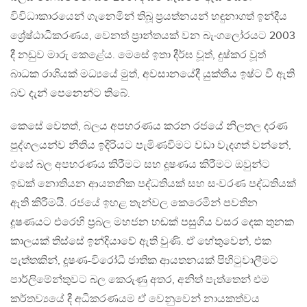
විවිධාකාරයෙන් ගැනෙමින් තිබූ ප‍්‍රයත්නයන් හඳුනාගත් ඉන්දීය
ශ්‍රේෂ්ඨාධිකරණය, වෙනත් ප‍්‍රාන්තයක් වන බැංගලෝරයට 2003
දී නඩුව මාරු කෙළේය. මෙසේ ඉතා දීර්ඝ වූත්, දුෂ්කර වූත්
බාධක රාශියක් මධ්‍යයේ මුත්, අවසානයේදී යුක්තිය ඉෂ්ට වී ඇති
බව දැන් පෙනෙන්ට තිබේ.
කෙසේ වෙතත්, බලය අපහරණය කරන රජයේ නිලතල දරණ
පුද්ගලයන්ව නීතිය ඉදිරියට පැමිණවීමට වඩා වැදගත් වන්නේ,
එසේ බල අපහරණය කිරීමට සහ දූෂණය කිරීමට ඔවුන්ට
ඉඩක් නොතියන ආයතනික පද්ධතියක් සහ සංවරණ පද්ධතියක්
ඇති කිරීමයි. රජයේ ඉහළ තැන්වල කෙරෙමින් පවතින
දූෂණයට එරෙහි ප‍්‍රබල මහජන හඬක් පසුගිය වසර දෙක තුනක
කාලයක් තිස්සේ ඉන්දියාවේ ඇති වුණි. ඒ හේතුවෙන්, එක
පැත්තකින්, දූෂණ-විරෝධී ජාතික ආයතනයක් පිහිටුවාලීමට
පාර්ලිමේන්තුවට බල කෙරුණු අතර, අනිත් පැත්තෙන් එම
කර්තව්‍යයේ දී අධිකරණයම ඒ වෙනුවෙන් නායකත්වය