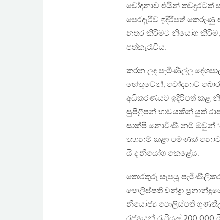
චෝදනාව එයින් තවදුරටත් ස
පෙරදැරිව ඉදිරිපත් කෙරුණු
නතර කිරීමට නියෝග කිරීම, ම
පත්කැරැවීය.
කරන ලද පැමිණිල්ල දේශපාල
හේතුවෙන්, චෝදනාව බොරුවක
අධිකරණයට ඉදිරිපත් කළ න
සුපිළිපන් භාවයකින් යුත් ර
සාක්ෂි නොවිණි නම් ඔවුන් 
තහනම් කළා පමණක් නොව, ප
යි ද නියෝග කෙළේය:
තොරතුරු සැපයූ පැමිණිලිකරු ව
පොලිස්පති චන්ද්‍රා ප‍්‍රනාන්ද
නියෝජ්‍ය පොලිස්පති ගුණති
රජයෙන් රුපියල් 200,000 ය