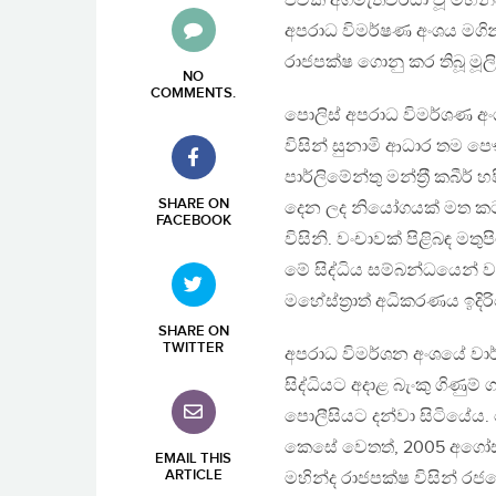
එවක අගමැතිවරයා වූ මහින්
අපරාධ විමර්ෂණ අංශය මගින
රාජපක්ෂ ගොනු කර තිබූ මූලි
NO
COMMENTS
.
පොලිස් අපරාධ විමර්ශණ අ
විසින් සුනාමි ආධාර තම ප
පාර්ලිමේන්තු මන්ත‍්‍රී කබීර
SHARE ON
දෙන ලද නියෝගයක් මත කටය
FACEBOOK
විසිනි. වංචාවක් පිළිබඳ මත
මේ සිද්ධිය සම්බන්ධයෙන් ව
මහේස්ත‍්‍රාත් අධිකරණය ඉදි
SHARE ON
TWITTER
අපරාධ විමර්ශන අංශයේ වාර්
සිද්ධියට අදාළ බැංකු ගිණුම
පොලීසියට දන්වා සිටියේය.
කෙසේ වෙතත්, 2005 අගෝස්ත
EMAIL THIS
ARTICLE
මහින්ද රාජපක්ෂ විසින් රජ