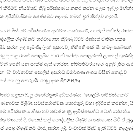
ද රාජපක්ෂ විසින් බැර කරගත් බවට නැගී තිබූ චෝදනාව ගැන පොලි
් කිරීමට නියමිතව තිබූ පරීක්ෂණය නතර කරන ලෙස ඉල්ලා මහින්
ක අයිතිවාසිකම් පෙත්සමට අදාළව තමන් දුන් තීන්දුව ගැනයි.
ංශය මගින් මේ පරීක්ෂණය ආරම්භ කෙරුණේ, අගමැති මහින්ද රාජප
ෞද්ගලික ගිණුමකට හරවාගෙන තිබුණු බවට එක්සත් ජාතික පක්ෂ
් හෂීම් කරන ලද පැමිණිල්ලක් ප‍්‍රකාරව, නීතිපති කේ. සී. කමලසබේසන්
ුතු කළ රහස් පොලිසිය භාර නියෝජ්‍ය පොලිස්පති ලයනල් ගුණත
ුපිටින් පෙනී යන සාක්ෂි ඇති හෙයින්, නීතිපතිවරයාගේ අනුමැතිය ඇත
න ‘බී’ වාර්තාවක් පොලිස් අපරාධ විමර්ශණ අංශය විසින් කොටුව
රියේ ගොනු කෙරුණි. (නඩු අංක බී/1294/5).
තාව සළකා බැලූ මහේස්ත‍්‍රාත් අධිකරණය, ‘හෙල්පිං හම්බන්තොට’
් ගණනාවක් පිළිබඳ සවිස්තරාත්මක තොරතුරු වහා ඉදිරිපත් කරන්නැ ය
 මේ පරීක්ෂණය නිසා තව තවත් කුණු ඇවිස්සෙන්ට පටන් ගත්තේය.
ු මාසයේ දී, එතෙක් කල් පෞද්ගලික ගිණුමක තබාගෙන සිටි ඒ මුදල
යේ පොදු ගිණුමකට මාරු කරන ලදි. වංචාවක් සිදුව ඇති බවට නැගුණු