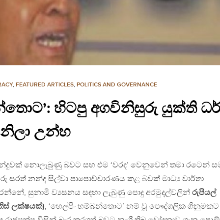
RACY
,
FEATURED ARTICLES
,
POLITICS AND GOVERNANCE
්තොට’: හිටපු අගවිනිසුරු යුක්ති ධ
නිලා උන්හ
 තීන්දුවක් නොලැබුණු බවට සහ එම ‘වරද’ වෙනුවෙන් තමා රටෙන් ස
ුරු සරත් නන්ද සිල්වා පාපොච්චාරණය කළ බවක් මාධ්‍ය වාර්තා
්නේ, සුනාමි ව්‍යසනය සඳහා ලැබුණු පොදු අරමුදල්වලින්
රුපියල්
ිස් ලක්ෂයක්)
, ‘හෙල්පිං හම්බන්තොට’ නම් වූ පෞද්ගලික ගිනුමකට