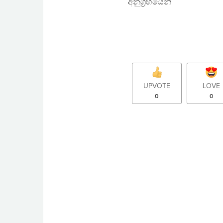
අනුග‍්‍රහයෙනි
UPVOTE
LOVE
0
0