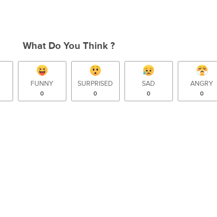
What Do You Think ?
FUNNY
SURPRISED
SAD
ANGRY
0
0
0
0