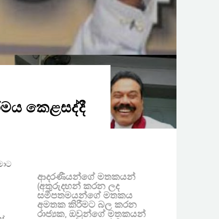
ර්මය කෙළසද්දී
මාට
ආදරණීයන්ගේ මතකයන්
(අතුරුදහන් කරන ලද
සමීපතමයන්ගේ මතකය
අමතක කිරීමට බල කරන
රාජ්‍යක, ඔවුන්ගේ මතකයන්