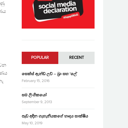
ණු
ෂණය
POPULAR
RECENT
 වන
්ෂණය
සෙක්ස් ඇන්ඩ් ලව් – බ්‍රා සහ ‘ලේ’
නැ
February 15, 2016
සම ලිංගිකයෝ
September 9, 2013
පෑඩ් අඳින ගැහැනියකගේ හෘදය සාක්ෂිය
May 10, 2019