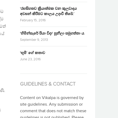
‘රහසිගතව ක්‍රියාත්මක වන කුලවාදය
්ම
අවසන් කිරීමට කාලය උදාවී තිබේ.’
ීම
February 15, 2016
මත්
‘හිමින්සැරේ පියා විදා‘ සුනිලා සමුගත්තා ය.
යේ
September 9, 2013
‘භූමි’ ගේ කතාව
June 23, 2016
GUIDELINES & CONTACT
ණි.
Content on Vikalpa is governed by
site guidelines. Any submission or
්
comment that does not match these
guidelines is not published. Please