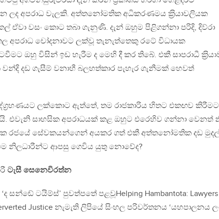
 හිටපු අගවිනිසුරුවරයා දැන් කරන ප‍්‍රකාශය හරහා හෙළිදරව්
රන ලද අපරාධ වැලකි. අත්තනෝමතික අධිකරණමය ක‍්‍රියාවලියක
වා වසං කොට තබා ගැනුණි. දැන් ඔහුම පිළිගන්නා පරිදි, දිව්රා
ල අපරාධ චෝදනාවට ලක්වූ තැනැත්තෙකු රටේ විධායක
ට ඔහු විසින් ඉඩ හැරීම ද මෙහි දී කර තිබේ. එකී සාපරාධී ක‍්‍රියා
වන්දි දඩ ගැසීම් වනාහී බලහත්කාර පැහැර ගැනීමක් හෙවත්
රාසද්ග‍්‍රහණයට ලක්කොට ඇත්තේ, තම රාජකාරිය හිතට එකඟව කිරීමට
්වයි. එවැනි සාහසික අපරාධයක් කළ ඔහුට එරෙහිව ගන්නා වෙනත් න
සක රජයේ සේවකයන්ගෙන් අයකර ගත් එකී අත්තනෝමතික දඩ මුදල
ද එම නිලධාරීන්ට ආපසු ගෙවිය යුතු නොවේද?
ාරී
ටැසී සෙනෙවිරත්න
 ‘ද සන්ඬේ ටයිම්ස්’ පුවත්පතේ පළවූHelping Hambantota: Lawyers
rverted Justice නැමැති ලිපියේ සිංහල පරිවර්තනය ‘යහපාලනය ල