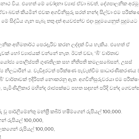
නාථ විය. එහෙත් මේ චෝදනා ව්‍යාජ ඒවා බවත්, දේශපාලනික අරමු
 ඒවා බවත් කියමින් එවක අගවිනිසුරු සරත් නන්ද සිල්වා එම පරීක්
ේ සිද්ධිය ගැන සැබෑ තතු දත් අයවළුන්ව එදා පුදුමයෙනුත් පුදුමයට
නික අභිමතාර්ථ පෙරදැරිව කරන ලද්දක් විය හැකිය. එහෙත් ඒ
් හෝ ව්‍යාජයක් වන්නේ නැත. ඊටත් වඩා, ‘බී’ වාර්තාව
ියෝජ්‍ය පොලිස්පති ගුණතිලක සහ නීතිපති කමලසබේසන්, උසස්
ාජ්‍ය නිලධාරීන් ය. වැඩිදුරටත් පරීක්ෂණ පැවැත්වීම සාධාරණීකරණය
‘බී’ වාර්තාවක් ඉදිරිපත් නොකරනු ඇත. අගවිනිසුරුවරයා එම පරීක
ැමිණිලිකාර මහින්ද රාජපක්ෂට පහත සඳහන් පරිදි වන්ද ගෙවන්
ූ පාර්ලිමේන්තු මන්ත‍්‍රී කබීර් හෂීම්ගෙන් රුපියල් 100,000.
ුගෙන් රුපියල් 100,000,
ලකගෙන් රුපියල් 100,000,
ි.