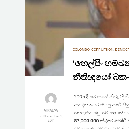
COLOMBO
,
CORRUPTION
,
DEMOC
‘හෙල්පිං හම්බන
නීතිඥයෝ බකං
2005 දී තමාගෙන් නිවැරදි
අයැදින බවට හිටපු අගවිනිස
VIKALPA
කෙළේය. ඔහු මේ සඳහන් කරන
on
November 3,
2014
83,000,000 ක් (අට කෝටි ත