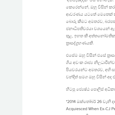
‘අත්වැරැද්දක්’ විය නොහැක.
කෙරෙන්නේ, ඔහු විසින් ක
ආවරණය යටතේ මෙතෙක් කල් ඒ
බොරු කීමට අමතරව, බරපත
ජනාධිපතිවරයා වශයෙන් ඇටවීම
තුළ, ඉහත කී අත්තනෝමතික 
ත‍්‍රාසද්ග‍්‍රහණයකි.
එසේම ඔහු විසින් එසේ ත‍්‍
ගිය අවංක රාජ්‍ය නිලධාරීන
පියවරයන්ට අමතරව, අහිං
වන්දිත් සමග ඔහු විසින් අ
හිටපු ජ්‍යෙෂ්ඨ පොලිස් අධික
*2014 ඔක්තෝබර් 26 වැනි දා
Acquiesced When Ex-CJ Pe