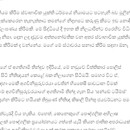
ියම කිරීම ස්වාභාවික යුක්ති ධර්මයේ නියාමයට පටහැනි බව මුලින
ට ලක්කෙරෙන තැනැත්තාට තමන්ගේ නිදහසට කරුණු කීමට ඉඩ නොද
්ලංඝණය කිරීමකි. මේ සිද්ධියේ දී ඉහත කී නිලධාරීන්ට එරෙහිව විධි
ිසා, දෙන ලද දඩුවම අත්තනෝමතික වන අතර ස්වාභාවික යුක්ති
ය කිරීමක් ද වන්නේය. මගේ මේ ස්ථාවරය සනාථ කිරීම සඳහා ඕනෑ
ේ ඒ අගතිගාමී තීන්දුව ඉදිරියේ, මේ නඩුවේ විත්තිකාර පොලිස්
 සිටි නීතිඥයන් කෙළේ බකංනිලාගෙන සිටීමයි. සමහර විට ඒ,
ා මෙකී අගවිනිසුරුවරයා වෙතින් හිතෛෂී සාවධාන වීමක්
ේ අගවිනිසුරුවරයාගේ අගතිගාමී තීන්දු ගැන සිය ‘සන්ඬේ ටයිම්ස්’
දා ප‍්‍රශ්න කිරීමට හයියක් තිබුණේ නීතිඥ කිෂාලි පින්තු ජයවර්ධනට පම
ත්වැරැදි විය හැකිය. එහෙත්, කෙනෙකුගේ පෞද්ගලික අභිලාෂ
ලක් පෞද්ගලික ප‍්‍රයෝජනයට ගත්තේ යැයි කියන ජාතික අපරාධයක