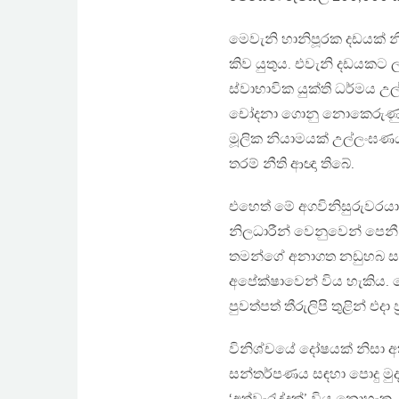
මෙවැනි හානිපූරක දඩයක් න
කිව යුතුය. එවැනි දඩයක
ස්වාභාවික යුක්ති ධර්මය උල
චෝදනා ගොනු නොකෙරුණු න
මූලික නියාමයක් උල්ලංඝණ
තරම් නීති ආඥා තිබේ.
එහෙත් මේ අගවිනිසුරුවරයාග
නිලධාරීන් වෙනුවෙන් පෙනී
තමන්ගේ අනාගත නඩුහබ සඳහ
අපේක්ෂාවෙන් විය හැකිය. ම
පුවත්පත් තීරුලිපි තුළින් එ
විනිශ්චයේ දෝෂයක් නිසා අ
සන්තර්පණය සඳහා පොදු මුද