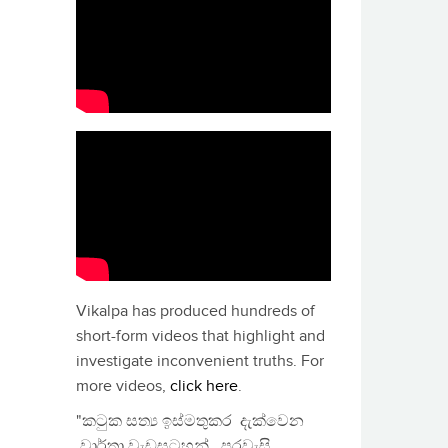
Vikalpa has produced hundreds of
short-form videos that highlight and
investigate inconvenient truths. For
more videos,
click here
.
"කටුක සත්‍ය ඉස්මතුකර දැක්වෙන
වාර්තා වැඩසටහන්, පුරවැසි