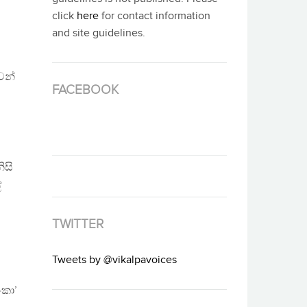
click
here
for contact information
and site guidelines.
වන්
FACEBOOK
ිසි
්
TWITTER
Tweets by @vikalpavoices
ංකා’