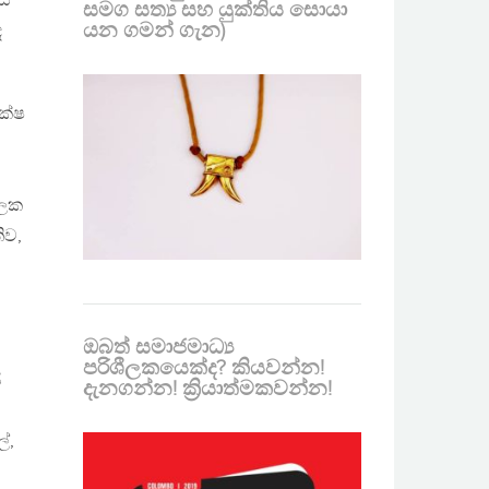
ස්
සමග සත්‍ය සහ යුක්තිය සොයා
යන ගමන් ගැන)
ද
ක්ෂ
ිලක
ිව,
ඔබත් සමාජමාධ්‍ය
පරිශීලකයෙක්ද? කියවන්න!
ි
දැනගන්න! ක්‍රියාත්මකවන්න!
්,