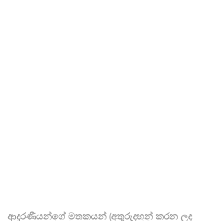
ආදරණීයන්ගේ මතකයන් (අතුරුදහන් කරන ලද