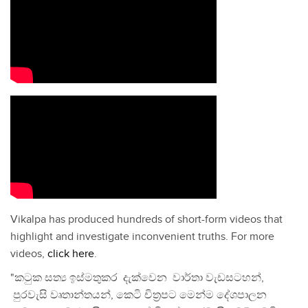
Vikalpa has produced hundreds of short-form videos that
highlight and investigate inconvenient truths. For more
videos,
click here
.
"කටුක සත්‍ය ඉස්මතුකර දැක්වෙන වාර්තා වැඩසටහන්,
පුරවැසි වෘතාන්තයන්, කෙටි චිත්‍රපට මෙන්ම දේශපාලන