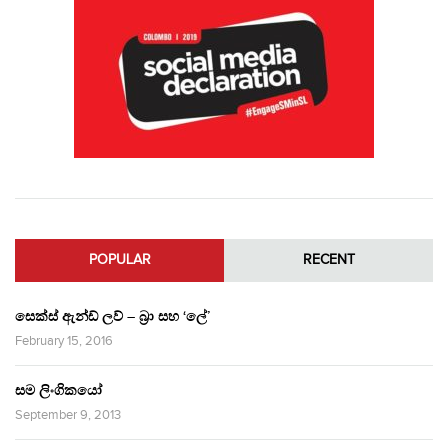
POPULAR
RECENT
සෙක්ස් ඇන්ඩ් ලව් – බ්‍රා සහ ‘ලේ’
February 15, 2016
සම ලිංගිකයෝ
September 9, 2013