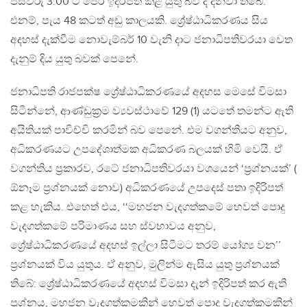
පස්වරු 3.00 ට පෙර ඉදිරිපත් කළ යුතු බව ද දන්වා තිබේ.
එනම්, පැය 48 කටත් අඩු කාලයකි. ශ්‍රේෂ්ඨාධිකරණය සිය
අදහස් දැක්වීම නොවැම්බර් 10 වැනි දාට ජනාධිපතිවරයා වෙත
දැනුම් දිය යුතු බවක් පෙනේ.
ජනාධිපති රාජපක්ෂ ශ්‍රේෂ්ඨාධිකරණයේ අදහස මෙසේ විමසා
සිටින්නේ, ආණ්ඩුක‍්‍රම ව්‍යවස්ථාවේ 129 (1) යටතේ තමන්ට ඇති
අයිතියක් පාවිච්චි කරමින් බව පෙනේ. එම වගන්තියට අනුව,
අධිකරණයට උපදේශාත්මක අධිකරණ බලයක් හිමි වෙයි. ඒ
වගන්තිය ප‍්‍රකාරව, රටේ ජනාධිපතිවරයා වශයෙන් ‘ප‍්‍රශ්නයක්’ (
ඕනෑම ප‍්‍රශ්නයක් නොව) අධිකරණයේ උපදෙස් පතා ඉදිරිපත්
කළ හැකිය. එහෙත් එය, ‘‘මහජන වැදගත්කමේ හෙවත් පොදු
වැදගත්කමේ පරිමාණය සහ ස්වභාවය අනුව,
ශ්‍රේෂ්ඨාධිකරණයේ අදහස් ඉල්ලා සිටීමට තරම් යෝග්‍ය වන’’
ප‍්‍රශ්නයක් විය යුතුය. ඒ අනුව, මුලින්ම ඇසිය යුතු ප‍්‍රශ්නයක්
තිබේ: ශ්‍රේෂ්ඨාධිකරණයේ අදහස් විමසා දැන් ඉදිරිපත් කර ඇති
ප‍්‍රශ්නය, මහජන වැදගත්කමකින් හෙවත් පොදු වැදගත්කමකින්