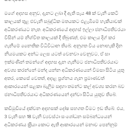
මගේ අදහස අනුව, දැනට ලබා දී ඇති පැය 48 ක් වැනි කෙටි
කාලයක් තුළ එවැනි සබුද්ධික මතයකට එළැඹීමේ හැකියාවක්
අධිකරණයට නැත. අධිකරණයේ අදහස් ඉල්ලා ජනාධිපතිවරයා
විසින් යම් නිශ්චිත කාලයක් දී තිබුණත්, එම කාලය දිග් කර
ගැනීමේ නෛතික විධිවිධාන තිබේ. අනුගත විය නොහැකි දින
නියමයකට අන්ධ ලෙස යටත් වෙනවා වෙනුවට, ඒ සා
ඉක්මණින් තමන්ගේ අදහස දැන ගැනීමට ජනාධිපතිවරයාට
අවශ්‍ය කරන්නේ මන්ද යන්න අධිකරණයෙන් විමසා සිටිය යුතු
අතර, කෙසේ වෙතත්, අදාළ ප‍්‍රශ්නය ගැන ප‍්‍රමාණවත්
ආකාරයෙන් සළකා බැලීම සඳහා තමන්ට කල් අවශ්‍ය කරන බව
ජනාධිපතිවරයාට අධිකරණයෙන් දන්වා සිටිය යුතුව තිබේ.
කඩිමුඩියේ දක්වන අදහසක් දෝෂ සහගත වීමට ඉඩ තිබේ. එය,
3 වැනි සහ 18 වැනි ව්‍යවස්ථා සංශෝධන සම්බන්ධයෙන්
අධිකරණය ක‍්‍රියා කොට ඇති ආකාරයෙන් මනාව පෙන්නුම්