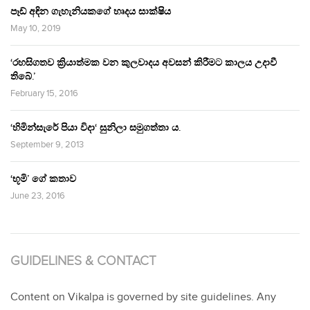
පෑඩ් අඳින ගැහැනියකගේ හෘදය සාක්ෂිය
May 10, 2019
‘රහසිගතව ක්‍රියාත්මක වන කුලවාදය අවසන් කිරීමට කාලය උදාවී
තිබේ.’
February 15, 2016
‘හිමින්සැරේ පියා විදා‘ සුනිලා සමුගත්තා ය.
September 9, 2013
‘භූමි’ ගේ කතාව
June 23, 2016
GUIDELINES & CONTACT
Content on Vikalpa is governed by site guidelines. Any