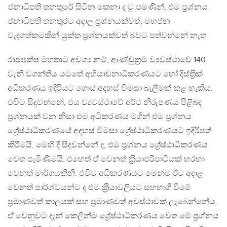
ජනාධිපති තනතුරේ සිටින කෙනා ද වූ පමණින්, එම ප‍්‍රශ්නය
ජනාධිපති තනතුරට අදාල ප‍්‍රශ්නයක්වත්, මහජන
වැදගත්කමකින් යුක්ත ප‍්‍රශ්නයක්වත් බවට පත්වන්නේ නැත.
රාජපක්ෂ මහතාට අවශ්‍ය නම්, ආණ්ඩුක‍්‍රම ව්‍යවස්ථාවේ 140
වැනි වගන්තිය යටතේ අභියාචනාධිකරණයට හෝ දිස්ත‍්‍රික්
අධිකරණය ඉදිරියට ගොස් අදහස් විමසා බැලීමක් කළ හැකිය.
එවිට සිදුවන්නේ, එය ව්‍යවස්ථාවේ අර්ථ නිරූපණය පිළිබඳ
ප‍්‍රශ්නයක් වන නිසා එම අධිකරණය මගින් එම ප‍්‍රශ්නය
ශ්‍රේෂ්ඨාධිකරණයේ අදහස් විමසා ශ්‍රේෂ්ඨාධිකරණයට ඉදිරිපත්
කිරීමයි. මෙහි දී සිදුවන්නේ ද, එම ප‍්‍රශ්නය ශ්‍රේෂ්ඨාධිකරණය
වෙත පැමිණීමයි. එහෙත් ඒ වෙනත් ක‍්‍රියාපරිපාටියක් හරහා
වෙනත් මාර්ගයකිනි. එවිට අධිකරණයට මෙන්ම ඊට අදාළ
වෙනත් පාර්ශ්වයන්ට ද එම ක‍්‍රියාවලියට සහභාගී වීමේ
ප‍්‍රමාණවත් කාලයක් සහ ප‍්‍රමාණවත් අවස්ථාවක් ලැබෙන්නේය.
ඒ වෙනුවට දැන් කෙලින්ම ශ්‍රේෂ්ඨාධිකරණය වෙත මේ ප‍්‍රශ්නය