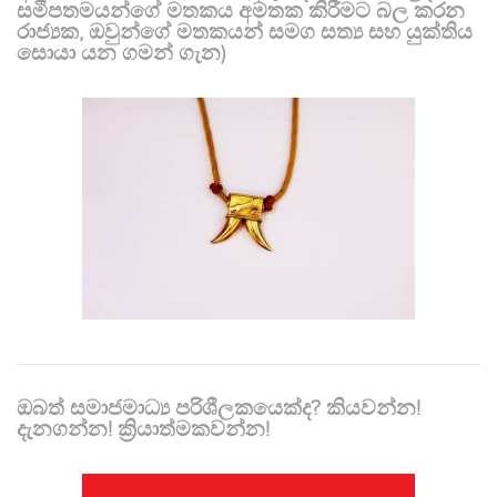
සමීපතමයන්ගේ මතකය අමතක කිරීමට බල කරන
රාජ්‍යක, ඔවුන්ගේ මතකයන් සමග සත්‍ය සහ යුක්තිය
සොයා යන ගමන් ගැන)
ඔබත් සමාජමාධ්‍ය පරිශීලකයෙක්ද? කියවන්න!
දැනගන්න! ක්‍රියාත්මකවන්න!