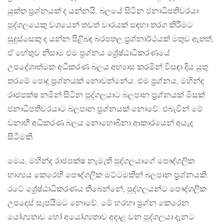
යුක්ත ප‍්‍රශ්නයක් ද යන්නයි. බලයේ සිටින ජනාධිපතිවරයා
පුද්ගලයෙකු වශයෙන් තවත් වාරයක් සඳහා තරග කිරීමට
සුදුස්සෙකු ද යන්න පිළිබඳ බරපතල ප‍්‍රශ්නාර්ථයක් මතුව ඇතත්,
ඒ හේතුව නිසාම එම ප‍්‍රශ්නය ශ්‍රේෂ්ඨාධිකරණයේ
උපදේශාත්මක අධිකරණ බලය අභ්‍යාස කරමින් විසඳා දිය යුතු
තරමේ පොදු ප‍්‍රශ්නයක් නොවන්නේය. එම ප‍්‍රශ්නය, මහින්ද
රාජපක්ෂ නමින් සිටින පුද්ගලයාට බලපාන ප‍්‍රශ්නයක් මිසක්
ජනාධිපතිවරයාට බලපාන ප‍්‍රශ්නයක් නොවේ. එබැවින් මේ
වනාහී අධිකරණ බලය නොහොබිනා ආකාරයෙන් අයැද
සිටීමකි.
මෙය, මහින්ද රාජපක්ෂ නැමැති පුද්ගලයාගේ පෞද්ගලික
භාග්‍යය කෙරෙහි පෞද්ගලික මට්ටමකින් බලපාන ප‍්‍රශ්නයකි.
රටේ ශ්‍රේෂ්ඨාධිකරණය තිබෙන්නේ, පුද්ගලයන්ට පෞද්ගලික
උපදෙස් සැපයීමට නොවේ. මේ හරහා ප‍්‍රශ්න කෙරෙන
යෝග්‍යතාව හෝ අයෝග්‍යතාව අදාළ වන පුද්ගලයා දැනට