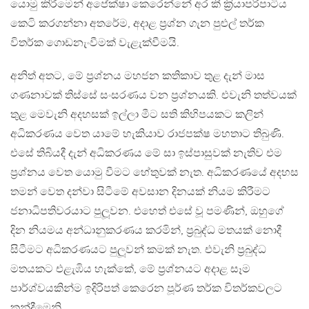
යොමු කිරීමෙන් අපේක්ෂා කෙරෙන්නේ අර කී ක‍්‍රියාපරිපාටිය
කෙටි කරගන්නා අතරේම, අදාළ ප‍්‍රශ්න ගැන පුළුල් තර්ක
විතර්ක ගොඩනැංවීමක් වැළැක්වීමයි.
අනිත් අතට, මේ ප‍්‍රශ්නය මහජන කතිකාව තුළ දැන් මාස
ගණනාවක් තිස්සේ සංසරණය වන ප‍්‍රශ්නයකි. එවැනි තත්වයක්
තුළ මෙවැනි අදහසක් ඉල්ලා මීට සති කිහිපයකට කලින්
අධිකරණය වෙත යාමේ හැකියාව රාජපක්ෂ මහතාට තිබුණි.
එසේ තිබියදී දැන් අධිකරණය මේ සා ඉස්පාසුවක් නැතිව එම
ප‍්‍රශ්නය වෙත යොමු වීමට හේතුවක් නැත. අධිකරණයේ අදහස
තමන් වෙත දන්වා සිටීමේ අවසාන දිනයක් නියම කිරීමට
ජනාධිපතිවරයාට පුලූවන. එහෙත් එසේ වූ පමණින්, ඔහුගේ
දින නියමය අන්ධානුකරණය කරමින්, ප‍්‍රබුද්ධ මතයක් නොදී
සිටීමට අධිකරණයට පුලූවන් කමක් නැත. එවැනි ප‍්‍රබුද්ධ
මතයකට එළැඹිය හැක්කේ, මේ ප‍්‍රශ්නයට අදාළ සෑම
පාර්ශ්වයකින්ම ඉදිරිපත් කෙරෙන පූර්ණ තර්ක විතර්කවලට
කන්දීමෙනි.