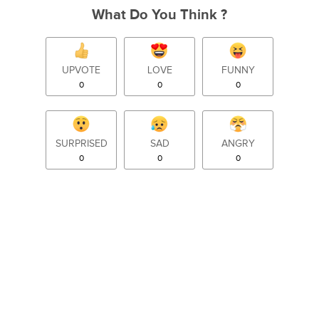
What Do You Think ?
UPVOTE
LOVE
FUNNY
0
0
0
SURPRISED
SAD
ANGRY
0
0
0