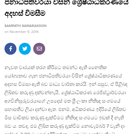
ජනාධිපතිවරයා විසින් ශ්‍රේෂ්ඨාධිකරණයේ
අදහස් විමසීම
SAMPATH SAMARAKOON
on
November 9, 2014
නැවත වාරයක් තරග කිරීමට තමන්ට ඇති නෛතික
යෝග්‍යතාව ගැන ජනාධිපතිවරයා විසින් ශ්‍රේෂ්ඨාධිකරණයේ
අදහස විමසා ඇති බව මාධ්‍ය වාර්තා කරයි. ඉන් පසුව, ඒ පිළිබඳ
ලිඛිතව කරුණු දක්වන්නැයි, ශ්‍රේෂ්ඨාධිකරණ රෙජිස්ට‍්‍රාර්වරයා
අගවිනිසුරුවරයාගේ උපදෙස් මත ශ‍්‍රී ලංකා නීතිඥ සංගමයේ
සභාපතිට ලියා දන්වා ඇත. එනම්, අධිකරණය ඉදිරියේ ලිඛිතව
මිස වාචිකව කරුණු දැක්වීමට නීතිඥ සංගමයට ඉඩක් දී නැති
බව ය. තවද, එම ලිඛිත කරුණු දැක්වීම නොවැම්බර් 7 වැනි දා