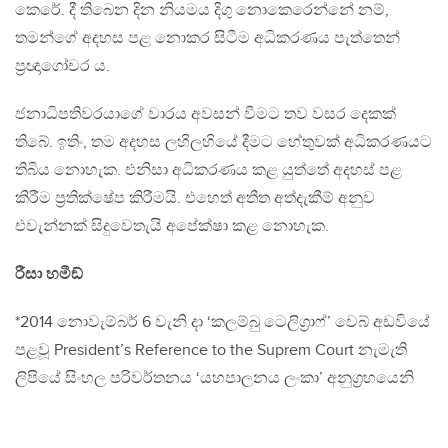
කෙරේ. දී තිබෙන දින නියමය දිගු නොකෙරෙන්නේ නම්,
තමන්ගේ අදහස පළ නොකර සිටීම අධිකරණය පැත්තෙන්
ප‍්‍රඥාගෝචර ය.
ජනාධිපතිවරයාගේ වාරය අවසන් වීමට තව වසර දෙකක්
තිබේ. ඉතිං, තම අදහස ලහිලහියේ දීමට හේතුවක් අධිකරණයට
තිබිය නොහැක. එනිසා අධිකරණය කළ යුත්තේ අදහස් පළ
කිරීම ප‍්‍රතික්ෂේප කිරීමයි. එහෙත් අතීත අත්දැකීම් අනුව
එවැන්නක් සිදුවෙතැයි අපේක්ෂා කළ නොහැක.
රීසා හමීඞ්
*2014 නොවැම්බර් 6 වැනි දා ‘කලම්බු ටෙලිග‍්‍රාෆ්’ වෙබ් අඩවියේ
පළවූ President’s Reference to the Suprem Court නැමැති
ලිපියේ සිංහල පරිවර්තනය ‘යහපාලනය ලංකා’ අනුග‍්‍රහයෙනි