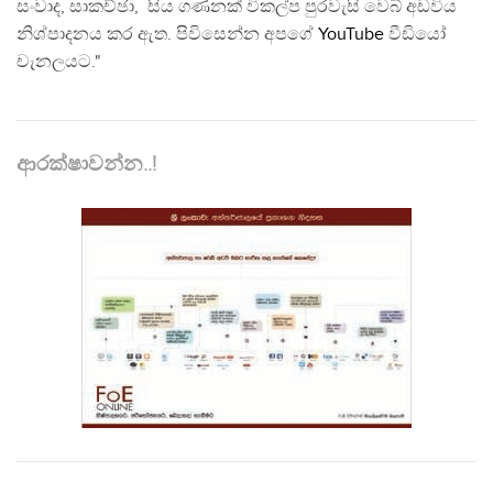
සංවාද, සාකච්ඡා, සිය ගණනක් විකල්ප පුරවැසි වෙබ් අඩවිය
නිශ්පාදනය කර ඇත. පිවිසෙන්න අපගේ
YouTube
වීඩියෝ
චැනලයට."
ආරක්ෂාවන්න..!