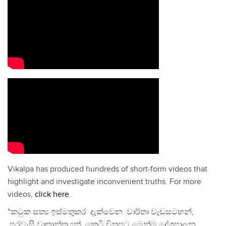
Vikalpa has produced hundreds of short-form videos that
highlight and investigate inconvenient truths. For more
videos,
click here
.
"කටුක සත්‍ය ඉස්මතුකර දැක්වෙන වාර්තා වැඩසටහන්,
පුරවැසි වෘතාන්තයන්, කෙටි චිත්‍රපට මෙන්ම දේශපාලන