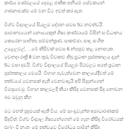
කාර්ය මණ්ඩලයේ දෙමළ ජාතික අනියම් සේවකයන්
ගණනාවක්ම මේ වන විට ඉවත් කර ඇත.
විශ්ව විද්‍යාලයේ සියලුම දේශන සවස 5ට නවත්වයි.
සාමාන්‍යයෙන් නොයෙකුත් ශීෂ්‍ය කණ්ඩායම් විසින් සංවිධානය
කෙරෙන සාහිත්‍ය සම්මන්ත්‍රණ, සාකච්ඡා, සාද, සංගීත
උළෙලවල්, ….මේ කිසිවක් සවස 6 න්පසුව කළ නොහැක.
වෙනදා රාත්‍රී 8 වන තුරු විවෘතව තිබූ ප්‍රධාන පුස්තකාලය දැන්
5ට වසා දමයි. විශ්ව විද්‍යා‍ලයේ සියලුම පිඨවලට අයත් ප්‍රධාන
පුස්තකාලය මෙයයි. විභාග පැවැත්වෙන කාලයේදීවත් මේ
තත්වයේ වෙනසක් ඇති වෙනවාදැයි අපි සිසුන්ගෙන්
විමසුවෙමු. විභාග කාලවලදී කියා කිසිදු වෙනසක් සිදු නොවන
බව ඔවුහු කීහ.
මට මහත් පුදුමයක් ඇති විය. මේ සා දැවැන්ත අසාධාරණකම්
සිදුවීත්, විශ්ව විද්‍යාල ශිෂ්‍යයන්ගෙන් මේ ගැන කිසිදු විරෝධයක්
එල්ල වී නැත. මේ තත්වයට විරෝධය පාමින් කිසිදු