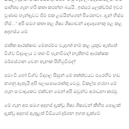
සාහිත්‍ය ගැන හරි කතා කරන්න බයයි…ඉස්සර ලෙක්චර්ස් ඉවර
වුණාම හැන්දෑවට ජිම් එක ළමයින්ගෙන් පිරෙනවා…දැන් හිස්ම
හිස්….” අපි සමග කතා තළ ශිෂ්‍ය ශිෂ්‍යාවන් දෙදෙනෙකු පළ කළ
අදහස්ය මේ.
ජාතික ආරක්ෂාව මේතරම්ම වැදගත් නම් කළ යුතුව ඇත්තේ
විශ්ව විද්‍යාලය ට තහංචි පැනවීමද? නැතිනම් ආරක්ෂක
මර්මස්ථාන වෙන තැනක පිහිටුවීමද?
පමා වී හෝ විශ්ව විද්‍යාල සිසුන් මේ තත්ත්වයට එරෙහිව හඩ
නගනු ඇතැයි අපි බලාපොරොත්තු වෙමු. විකල්ප හරහා මේ
ගැන සංවාදයකට එක්වන මෙන් අපි ඔවුන්ට අරාධනා කරමු.
මේ ගැන අප සමග අදහස් දැක්වූ ශිෂ්‍ය ශිෂ්‍යවන් කිහිප පොළක්
දැක්වු අදහස් ඇතුළත් වීඩියෝ දර්ශන ඉහත දැක්වේ