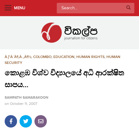
S
Search
MENU
k
for:
i
p
t
o
m
À·ƑÀ·’À¶‚À·„À¶½
,
COLOMBO
,
EDUCATION
,
HUMAN RIGHTS
,
HUMAN
a
SECURITY
i
කොළඹ විශ්ව විද්‍යාලයේ අධි ආරක්ෂිත
n
c
සාපය…
o
n
SAMPATH SAMARAKOON
t
on
October 11, 2007
e
n
t