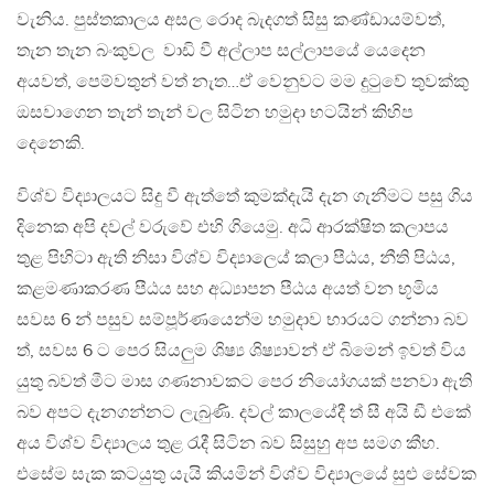
වැනිය. පුස්තකාලය අසල රොද බැදගත් සිසු කණ්ඩායම්වත්,
තැන තැන බංකුවල ‍ වාඩි වී අල්ලාප සල්ලාපයේ යෙදෙන
අයවත්, පෙම්වතුන් වත් නැත…ඒ වෙනුවට මම දුටුවේ තුවක්කු
ඔසවාගෙන තැන් තැන් වල සිටින හමුදා භටයින් කිහිප
දෙනෙකි.
විශ්ව විද්‍යාලයට සිදු වී ඇත්තේ කුමක්දැයි දැන ගැනීමට පසු ගිය
දිනෙක අපි දවල් වරුවේ එහි ගියෙමු. අධි ආරක්ෂිත කලාපය
තුළ පිහිටා ඇති නිසා විශ්ව විද්‍යාල‍ෙය් කලා පීඨය, නීති පිඨය,
කළමණාකරණ පීඨය සහ අධ්‍ය‍ාපන පීඨය අයත් වන භූමිය
සවස 6 න් පසුව සම්පූර්ණයෙන්ම හමුදාව ‍භාරයට ගන්නා බව
ත්, සවස 6 ට පෙර සියලුම ශිෂ්‍ය ශිෂ්‍යාවන් ඒ බිමෙන් ඉවත් විය
යුතු බවත් මීට මාස ගණනාවකට පෙර නියෝගයක් පනවා ඇති
බව අපට දැනගන්නට ලැබුණි. දවල් කාලයේදී ත් සී අයි ඩී එකේ
අය විශ්ව විද්‍යා‍ලය තුළ රැදී සිටින බව සිසුහු අප සමග කීහ.
එසේම සැක කටයුතු යැයි කියමින් විශ්ව විද්‍යාලයේ සුළු සේවක