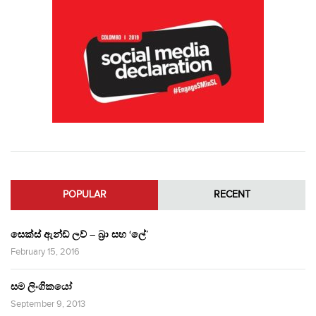
POPULAR
RECENT
සෙක්ස් ඇන්ඩ් ලව් – බ්‍රා සහ ‘ලේ’
February 15, 2016
සම ලිංගිකයෝ
September 9, 2013