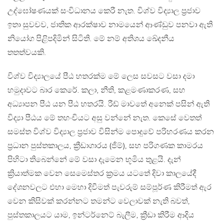
උද්ඝෝෂණයක් සංවිධානය කෙරී නැත. විශ්ව විද්‍යාල ප්‍රජාව
ඉතා සුවචව, ජාතික ආරක්ෂාව නාමයෙන් ආණ්ඩුව පනවා ඇති
නියෝග පිළිපදිමින් සිටිති. මේ නම් අතිශය ඛේදනීය
තතත්වයකි.
විශ්ව විද්‍යා‍ලයේ පීඨ හතරක්ම මේ ‍ලෙස සවසට වසා දමා
හමුදාවට බාර කෙරේ. කලා, නීති, කළමණාකරණ, සහ
අධ්‍යාපන පීඨ යන පීඨ හතරයි. රීඩ් මාවතේ අනෙක් පසින් ඇති
විද්‍යා පීඨය මේ තහංචියට අසු වන්නේ නැත. කෙසේ වෙතත්
සමස්ත විශ්ව විද්‍යාල ප්‍රජාව විසින්ම පොදුවේ පරිහරණය කරන
ප්‍රධාන පුස්තකාලය, ක්‍රීඩාගාරය (ජිම්), සහ පරිගණක කාමරය
පිහිටා තිබෙන්නේ මේ වසා දැමෙන භූමිය තුළයි. දැන්
ක්‍රියාත්මක වෙන සෙමෙස්තර ක්‍රමය යටතේ දිවා කාලයේදී
දේශනවලට එහා මෙහා දිවීමත් පැවරුම් සම්පූර්ණ කිරීමත් ඇර
වෙන කිසිවක් කරන්නට තමන්ට වෙලාවක් නැති බවත්,
පුස්තකාලයට යාම, ඉන්ටර්නෙට් බැලීම, ක්‍රීඩා කිරීම ආදිය