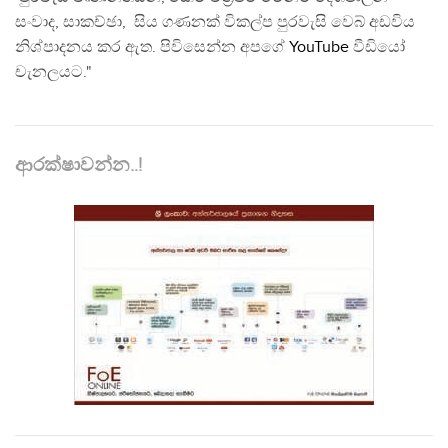
සංවාද, සාකච්ඡා, සිය ගණනක් විකල්ප පුරවැසි වෙබ් අඩවිය
නිශ්පාදනය කර ඇත. පිවිසෙන්න අපගේ
YouTube
වීඩියෝ
චැනලයට."
ආරක්ෂාවන්න..!