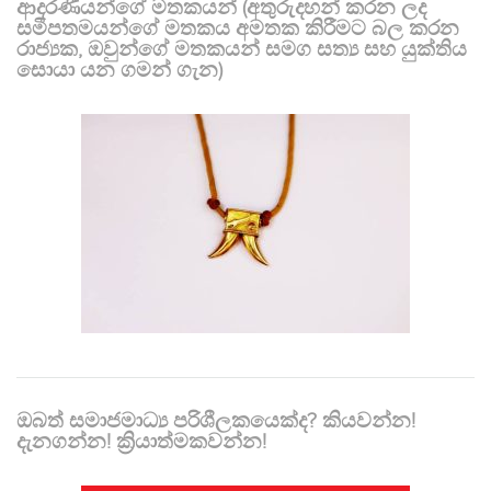
ආදරණීයන්ගේ මතකයන් (අතුරුදහන් කරන ලද
සමීපතමයන්ගේ මතකය අමතක කිරීමට බල කරන
රාජ්‍යක, ඔවුන්ගේ මතකයන් සමග සත්‍ය සහ යුක්තිය
සොයා යන ගමන් ගැන)
ඔබත් සමාජමාධ්‍ය පරිශීලකයෙක්ද? කියවන්න!
දැනගන්න! ක්‍රියාත්මකවන්න!