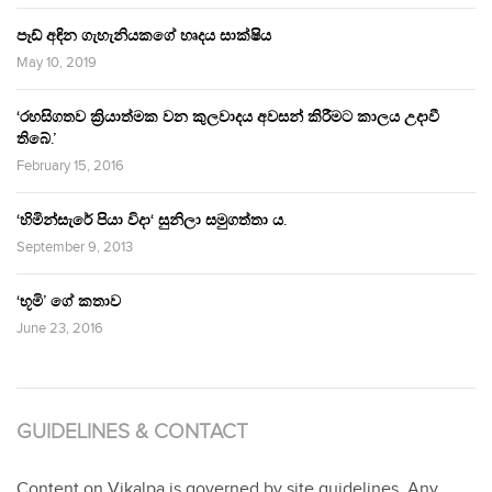
පෑඩ් අඳින ගැහැනියකගේ හෘදය සාක්ෂිය
May 10, 2019
‘රහසිගතව ක්‍රියාත්මක වන කුලවාදය අවසන් කිරීමට කාලය උදාවී
තිබේ.’
February 15, 2016
‘හිමින්සැරේ පියා විදා‘ සුනිලා සමුගත්තා ය.
September 9, 2013
‘භූමි’ ගේ කතාව
June 23, 2016
GUIDELINES & CONTACT
Content on Vikalpa is governed by site guidelines. Any