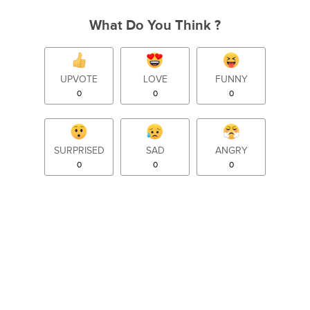
What Do You Think ?
UPVOTE
LOVE
FUNNY
0
0
0
SURPRISED
SAD
ANGRY
0
0
0