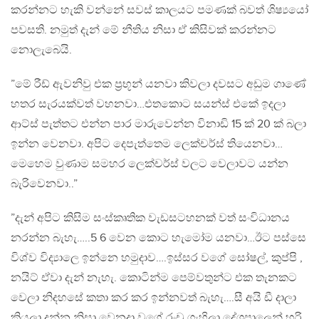
කරන්නට හැකි වන්නේ සවස් කාලයට පමණක් බවත් ශිෂ්‍යයෝ
පවසති. නමුත් දැන් මේ නීතිය නිසා ඒ කිසිවක් කරන්නට
නොලැබෙයි.
”මේ රීඩ් ඇවනිවු එක ප්‍රභූන් යනවා කිවලා දවසට අඩුම ගාණේ
හතර සැරයක්වත් වහනවා…එත‍කොට සයන්ස් එකේ ඉදලා
ආට්ස් පැත්තට එන්න පාර මාරුවෙන්න විනාඩි 15 ක් 20 ක් බලා
ඉන්න වෙනවා. අපිට දෙපැත්තෙම ලෙක්චර්ස් තියෙනවා…
මෙහෙම වුණාම සමහර ලෙක්චර්ස් වලට වෙලාවට යන්න
බැරිවෙනවා..”
”දැන් අපිට කිසිම සංස්කෘතික වැඩසටහනක් වත් සංවිධානය
නරන්න බැහැ…..5 6 වෙන කොට හැමෝම යනවා…ඊට පස්සෙ
විශ්ව විද්‍යාලෙ ඉන්නෙ හමුදාව….ඉස්සර ‍වගේ සෝෂල්, කුප්පි ,
නයිට් ඒවා දැන් නැහැ. කෙ‍ාටින්ම පෙම්වතුන්ට එක තැනකට
වෙලා නිදහසේ කතා කර කර ඉන්නවත් බැහැ….සී අයි ඩී දාලා
කියලා දන්න නිසා වෙනදා වගේ රංචු ගැහිලා දේශපාල‍ෙන් හරි