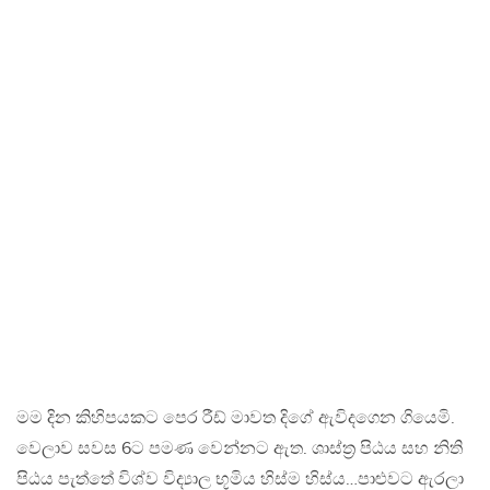
මම දින කිහිපයකට පෙර රීඩ් මාවත දිගේ ඇවිදගෙන ගියෙමි.
වෙලාව සවස 6ට පමණ වෙන්නට ඇත. ශාස්ත්‍ර පිඨය සහ නිති
පිඨය පැත්තේ විශ්ව විද්‍යාල භූමිය හිස්ම හිස්ය…පාළුවට ඇරලා