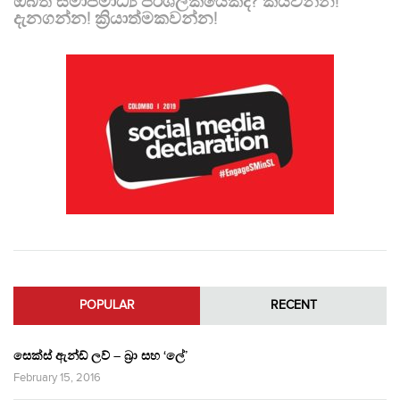
ඔබත් සමාජමාධ්‍ය පරිශීලකයෙක්ද? කියවන්න!
දැනගන්න! ක්‍රියාත්මකවන්න!
POPULAR
RECENT
සෙක්ස් ඇන්ඩ් ලව් – බ්‍රා සහ ‘ලේ’
February 15, 2016