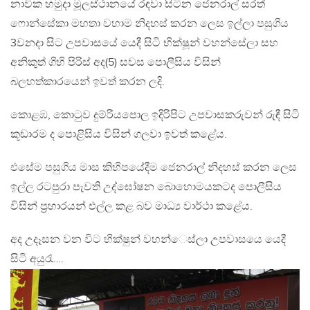
නාවික හමුදා මූලස්ථානයේ රඳවා සිටින ජෙනරාල් සරත්
ෆොන්සේකා මහතා වහාම නිදහස් කරන ලෙස ඉල්ලා පසුගිය
3වනදා සිට උපවාසයේ යෙදී සිටි භික්ෂූන් වහන්සේලා සහ
අනිකුත් ගිහි පිරිස් අද(5) සවස පොලීසිය විසින්
බලහත්කාරයෙන් ඉවත් කරන ලදි.
කොළඹ, කොටුව දුම්රියපොල ඉදිරිපිට උපවාසකරුවන් රුඳී සිටි
කූඩාරම ද පොළිසිය විසින් ගලවා ඉවත් කළේය.
එසේම පසුගිය මාස කිහිපයේදීම ජෙනරාල් නිදහස් කරන ලෙස
ඉල්ල රටපුරා පැවති උද්ඝෝෂන බොහොමයකටද පොලීසිය
විසින් ප්‍රහාරයන් එල්ල කළ බව මාධ්‍ය වාර්ථා කළේය.
අද උදෑසන වන විට භික්ෂුන් වහන්ෙස්ලා උපවාසයෙ යෙදී
සිටි අයුරැ….