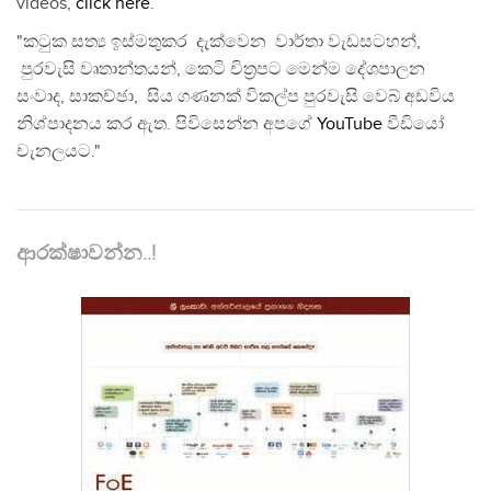
videos,
click here
.
"කටුක සත්‍ය ඉස්මතුකර දැක්වෙන වාර්තා වැඩසටහන්,
පුරවැසි වෘතාන්තයන්, කෙටි චිත්‍රපට මෙන්ම දේශපාලන
සංවාද, සාකච්ඡා, සිය ගණනක් විකල්ප පුරවැසි වෙබ් අඩවිය
නිශ්පාදනය කර ඇත. පිවිසෙන්න අපගේ
YouTube
වීඩියෝ
චැනලයට."
ආරක්ෂාවන්න..!