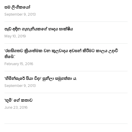
සම ලිංගිකයෝ
September 9, 2013
පෑඩ් අඳින ගැහැනියකගේ හෘදය සාක්ෂිය
May 10, 2019
‘රහසිගතව ක්‍රියාත්මක වන කුලවාදය අවසන් කිරීමට කාලය උදාවී
තිබේ.’
February 15, 2016
‘හිමින්සැරේ පියා විදා‘ සුනිලා සමුගත්තා ය.
September 9, 2013
‘භූමි’ ගේ කතාව
June 23, 2016