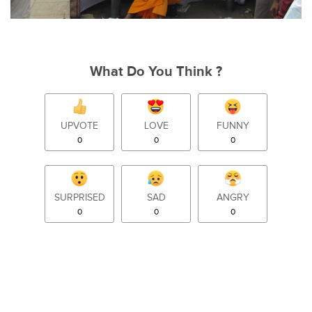
What Do You Think ?
UPVOTE
LOVE
FUNNY
0
0
0
SURPRISED
SAD
ANGRY
0
0
0