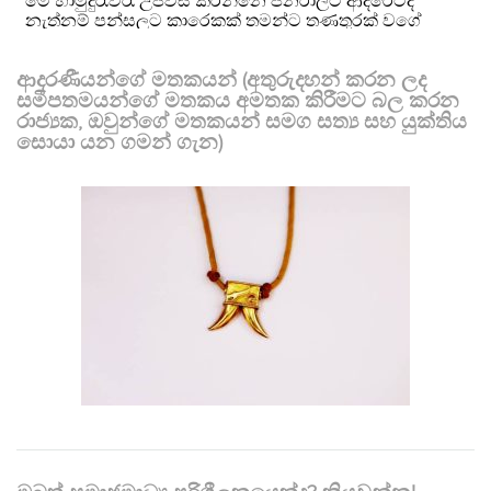
ආදරණීයන්ගේ මතකයන් (අතුරුදහන් කරන ලද
සමීපතමයන්ගේ මතකය අමතක කිරීමට බල කරන
රාජ්‍යක, ඔවුන්ගේ මතකයන් සමග සත්‍ය සහ යුක්තිය
සොයා යන ගමන් ගැන)