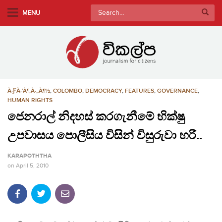
S
Search
MENU
k
for:
i
p
t
o
m
À·ƑÀ·’À¶‚À·„À¶½
,
COLOMBO
,
DEMOCRACY
,
FEATURES
,
GOVERNANCE
,
a
HUMAN RIGHTS
i
ජෙනරාල් නිදහස් කරගැනීමේ භික්ෂු
n
c
උපවාසය පොලීසිය විසින් විසුරුවා හරී..
o
n
KARAPOTHTHA
t
on
April 5, 2010
e
n
t