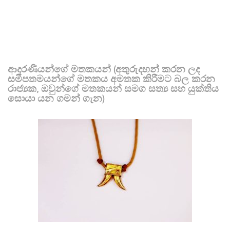
ආදරණීයන්ගේ මතකයන් (අතුරුදහන් කරන ලද
සමීපතමයන්ගේ මතකය අමතක කිරීමට බල කරන
රාජ්‍යක, ඔවුන්ගේ මතකයන් සමග සත්‍ය සහ යුක්තිය
සොයා යන ගමන් ගැන)