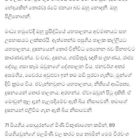
භේදයකින් තොරව) රටේ ජනයා බව ඔහු නොදනී. ඔහු
පිලිනොගනී.
මාධ්‍ය හමුවේදී ඔහු ප්‍රසිද්ධියේ යහපාලනය අවමානයට සහ
උපහාසයට ලක්කරයි. ඇත්තෙන්ම පසුගිය පාලක කල්ලියට
යහපාලනය, දූෂනයෙන් තොර විනිවිධ පෙනෙන බව සිනහවට
කාරණාවන්ය. වංචාව, දූෂනය, ගජමිතුරු ඥාති සංග්‍රහණය, රාජ්‍ය
දේපළ ගසා කෑම ඔවුනගේ දේශපාලන විය. ජනවර්ග අතර
අසමගිය, වෛරය අවුළුවා ඉන් තම මඩි පුරවා ගැනීම, මුන්ගේ
දිවි ක්‍රමය විය. එවැන්නවුනට යහපාලනය, නීතියේ ආධිපත්‍ය,
දූෂනයෙන් තොර පාලනය, අරහන්ය. ඒවා ඔවුන් පිටු දකිති. ඒ
මොවුන් තුල දැන් පැලපදියම්ව ඇති බිය නිසාවෙනි. තමාගේ
දූෂනයන් එලිවීම ගැන ඇති බිය නිසාවෙනි.
71 මියගිය සොයුරන්ගේ මිණී විකුණාගෙන කමින්, 89
මියගියවුන්ගේ මලමිණී වල කරට පය තබමින් මෙම වීරවංශ