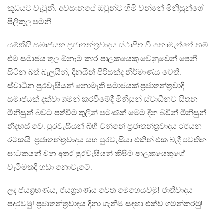
කූඩයට වැටුනි. අවසානයේ ඔවුන්ට හිමි වන්නේ මිනිසුන්ගේ
පිලිකුල පමනි.
යම්කිසි සමාජයක ප්‍රජාතන්ත්‍රවාදය ස්ථාපිත වී නොමැත්තේ නම්
එම සමාජය තුල ඕනෑම කෘර පාලකයෙකු වෙනුවෙන් පෙනී
සිටින බත් බැලයින්, දීනයින් පිරිසක්ද නිර්මාණය වෙති.
ස්වාධීන පුරවැසියන් නොමැති සමාජයක් ප්‍රජාතන්ත්‍රවාදී
සමාජයක් දක්වා ගමන් කරවීමේදී මිනිසුන් ස්වාධීනව සිතන
මිනිසුන් බවට පත්වීම තුලින් පමණක් මෙම දීන බවින් මිනිසුන්
නිදහස් වේ. පුරවැසියන් බිහි වන්නේ ප්‍රජාතන්ත්‍රවාදය රජයන
රටකයි. ප්‍රජාතන්ත්‍රවාදය සහ පුරවැසියා එකින් එක බැඳී පවතින
සාධකයන් වන අතර පුරවැසියන් කිසිම පාලකයෙකුගේ
වැටීමකදී හඬා නොවැටේ.
ලද ජයග්‍රහණය, ජයග්‍රහණය වෙත මෙහෙයවමු! ජාතිවාදය
පදරවමු! ප්‍රජාතන්ත්‍රවාදය දිනා ගැනීම සඳහා එක්ව ගමන්කරමු!