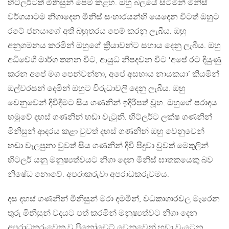
හිට්ලර්ටත් මිනිසුන් පෙම් කළහ. ඔහු බලයේ සිටිමින් මිනිස්
වර්ගයාටම නිගාදෙන මිනිස් සංහාරයන්හි යෙදෙන විටත් ඔහුට
රටේ ජනයාගේ අති බහුතරය පෙම් කරනු ලැබීය. ඔහු
අනුගමනය කරමින් ඔහුගේ ක්‍රියාවන්ට සහාය දෙනු ලැබීය. ඔහු
අධිවේගී මාර්ග තනන විට, ආයුධ නිපදවන විට ‘අපේ රට දියුණු
කරන අපේ මග පෙන්වන්නා, අපේ අසහාය නායකයා’ කියමින්
ඔල්වරසන් දෙමින් ඔහුට විරුධාවලි දෙනු ලැබීය. ඔහු
වෙනුවෙන් දිවිදීමට සිය ගණනින් ඉදිරිපත් වූහ. ඔහුගේ පරාදය
හමුවේ දහස් ගණනින් හඬා වැටුනි. හිට්ලර්ට ලක්ෂ ගණනින්
මිනිසුන් ආදරය කළා වුවත් දහස් ගණනින් ඔහු වෙනුවෙන්
හඬා වැලපුනා වුවත් සිය ගණනින් දිවි පිදුවා වුවත් මෙතුලින්
හිටලර් යනු මනුෂ්‍යත්වයට නිගා දෙන මිනිස් ඝාතකයෙකු බව
නිෂේධ නොවේ. අපරාකරුවා අපරාධකරුවමය.
දස දහස් ගණනින් මිනිසුන් මරා දමමින්, වධකාගාරවල මැරෙන
තුරු මිනිසුන් වදයට පත් කරමින් මනුෂ්‍යත්වට නිගා දෙන
අපරාධකරුවෙකු වූ පිනෝචෙට් වෙනුවෙන් හඬා වැටෙන