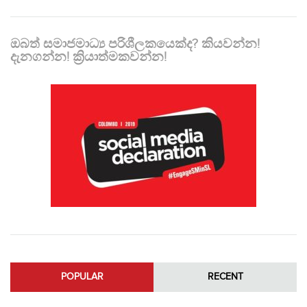
ඔබත් සමාජමාධ්‍ය පරිශීලකයෙක්ද? කියවන්න!
දැනගන්න! ක්‍රියාත්මකවන්න!
POPULAR
RECENT