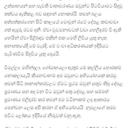
උත්සාහයන් සහ පැවති වාතාවරණය ඔවුන්ට පිටවීයාමට සිදුවූ
තත්වය ඇතිකළ බව සඳහන් නොකරයි. තමන් බලය
අත්පත්කරගෙන සිටි කාලයේ මොවුන් රටේ දේපළ කඩාවඩා
ගත් අයුරු රටම දනී. ඒවා වුවමනාවටත් වඩා හෙලිදරව් වී ඇති
හෙයින් ඒවා පිළිබඳව එකින් එක මෙහි ලිවිය යුතු නැත.
අනාගතයේදී මේ වැරදි, මේ වංචා අධිකරණයක් ඉදිරියට
පැමිණවීම සිදුවිය යුතු දෙයයි.
විමල්ලා, මහින්දලා, ගෝඨාභයලා ඇතුළු මේ කල්ලිය හොරකම්
නොකලායැයි කියනවානම් අප ඔවුනට අභියෝගයක් කරමු.
තමන් සිටි තානාන්තරවලට ඒමට ප්‍රථම ඔවුන් සතුව තිබූ දේපළ
ප්‍රමාණය සහ අද වන විට ඔවුන් සතු දේපළ සහ සම්පත්
ප්‍රමාණය එලිදරව් කර තමන් එම වටිනාකම් ලද ආකාරය
පෙන්වන ලෙස අපි කරන ඒ අභියෝගයයි. නුඹලාගේ තරම
එවිට ලෝකය ඉදිරියේ නිරුවත් වනු ඇත.