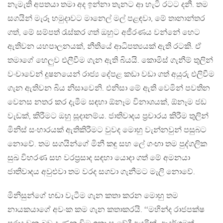
නැමැති අපතයා තමා අද ඉන්නා තැනට ආ හැටි රටට දනී. තම
සගයින් මැරූ හමුදාවට මානෙල් මල් පළඳවා, මේ තානාන්තර
ගත්, මේ සම්පත් රැස්කර ගත් ඔහුට අජීරණය වන්නේ හෙට
ඇතිවන යහපාලනයක්, නීතියේ ආධිපත්‍යයක් ඇති රටකි. ඒ
තමාගේ හෙලුව එලීවීම ගැන ඇති බියයි. කොමිස් ගැනීම් තුලින්
වංචාවෙන් දූෂනයෙන් රාජ්‍ය දේපළ කඩා වඩා ගත් අයුරු එලිවීම
ගැන ඇතිවන බිය නිසාවෙනි. එනිසා මේ ඇති වෙමින් පවතින
වෙනස නතර කර දැමීම සඳහා ඕනෑම විනාශයක්, ඕනෑම ජඩ
වැඩක්, කිරීමට ඔහු සූදානම්ය. ජාතිවාදය ප්‍රචාරය කිරීම තුලින්
මිනිස් සංහාරයක් ඇතිකිරීමට වුවද මොහු වැන්නවුන් පසුබට
නොවේ. තම සගයින්ගේ මිනී කඳු සහ ලේ ගංඟා තම පුද්ගලික
සුඛ විහරණ සහ වරප්‍රසාද සඳහා යොදා ගත් මේ අමනයා
ජාතිවාදය අවුළුවා තම වරද සගවා ගැනීමට මැලි නොවේ.
මිනිසුන්ගේ හඬා වැටීම ගැන කතා කරන මොහු තම
නායකයාගේ අවංක කම ගැන කතාකරයි. ‘‘මහින්ද රාජපක්ෂ