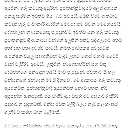
පරාද වන බව දැණුනු විට ඉතා සංවේදී අයුරින්, ආදර්ශමත්
අයුරින්, ගරු කටයුතු අයුරින්, ප්‍රජාතන්ත්‍රවාදයට අලුත් අගයක්
එකතු කරමින් ඉවත්ව ගිය’’ බව පවසයි. මෙහි වීරවංශ තමාට
කවදත් හුරු වංචාකාරී අයුරින් මෙවරද තම වචන මෙහෙයවයි.
දේශපාලන නායකයෙකු පැරදුනවිට ඉවත්ව යන ගරු කටයුතු
ප්‍රජාතන්ත්‍රවාදී ආකාරය වන්නේ අලුතින් පත්වූ පුද්ගලයාට අතට
අතදී සුභ පතා ඉවත්ව යාමයි. නමුත් රාජපක්ෂ තවදුරටත්
ආරක්ෂක වළලු සදාගනිමින් මැදමුලනට ගොස් වහාම වෛරී
වදන් වැපීරීම අරඹයි. ‘උතුරින්, නැගෙනහිරින් සහ වතු
දෙමළුන්ගේ ඡන්දෙන් තමයි මාව පැරදුනේ. ඒවුනාට සිංහල
මිනිසුන්ගේ ඡන්දෙන් මමයි දිනුවෙ’. මේ ආකාරය ගරු කටයුතු
අයුරක්වත්, ප්‍රජාතන්ත්‍රවාදී අයුරක්වත් නොව පහත්, නීච,
අප්‍රසන්න ආකරයකි. එය ජාතිවාදය වපුරා රට අස්ථාවර කිරීම
සඳහාවන සූදනමකි. මිනිස් ජීවිත බිලිදී බලය නැවත ලඟා කර
ගැනීමට කරන මාන බැලීමකි.
වීරවංශ හෝ මහින්ද තමන් බලය අතහැර නොයා සිටීමට කළ