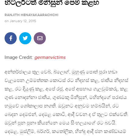
හිට්ලර්ටත් මිනිසුන් පෙම් කළහ
RANJITH HENAYAKAARACHCHI
on
January 12, 2015
Image Credit:
germanvictims
අන්තර්ජාලය තුල වෙබ්, බ්ලොග්, මුහුණු පොත් පුරා හඬා
වැලපෙන උම්මත්තක කොටස් රට නිදහස් කළ, ජාතිය නිදහස්
කළ, රට දියුණු කළ, අපේ රජු, අපේ අසහාය ගැලවුම්කරු, කළ
ගුණ නොදන්නා ජාතිය, ගුණමකු මිනිසුන්, මහින්දගේ පරාජය
හමුවේ ශෝකාලාප නගති. ඔවුනට අනුවම හම්බයින්, රට
බෙදන දෙමළුන්, දෙමළ කොටි, ආදී වචන ද ඒ තුලට එක්වෙති.
ඔවුන් පුන පුනා කියන්නෙ මෙය සිංහලයාගේ රට බවයි.
දෙමළ, මුස්ලිම්, බර්ගර්, කතෝලික, හින්දු ආදී ජන කණ්ඩායම්