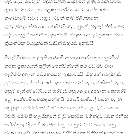
බැරි හැටි’ මෙවැනි වදන් වලින් ඔවුන්ගේ මූණු පොත් සරසා
ඇත. ඔවුනට අනුව ලොකු කණ්ඩායමට යටත්ව කුඩා
කණ්ඩායම් සිටිය යුතුය. ඔවුන් තාම පිලිගන්නේ
(ඉලෙක්ට්‍රොනික් මාධ්‍ය පාවිච්චි කලා වුවත්) කැලේ නීතිය මේ
දේශය තුල රජකරවිය යුතු බවයි. ඔවුනට අනුව ලංකා සමාජය
ක්‍රියාත්මක වියයුත්තේ ඩාවින් වාදයට අනුවයි.
විමල් වීරවංශ නැමැති තක්කඩි අපතයා ජාතිවාදය වපුරමින්
කරන ප්‍රකාශයන් තුලින් පෙන්වන්නේ තම ජඩ බව වසා
ගැනීමට දගලන වෙහෙසෙන ආකාරයයි. ඔහුගේ අඳෝනාව
පුරාවටම ඇත්තේ රටක් ගැන‍ ජනතාවක් ගැන, ජාතියක් ගැන,
ඔහුට ඇති අවබෝධයේ තරමයි. ඔහුගේ දේශපාලන කොතරම්
පටු, අගතිගාමී එකක්ද යන්නයි. වෛරී ජාතිවාදී වචන වලින්
ඔහු හුවා දක්වන්නේ රටේ ජනයා යනු සිංහල වැඩි කොටස
බවයි. මෙම සිංහලයින්ගේ වැඩි කොටස මහින්දට බවත් එනිසා
මහින්ද පැරදී නැති බවත්ය. ඔහුට අනුව රටේ ජනයා යනු
සිංහලයා වේ. මුළු භූමි භාගයේ ජීවත් වන මිනිසුන් (ජනවර්ග