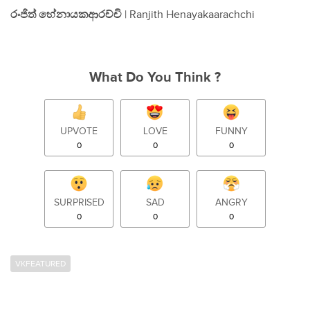
රංජිත් හේනායකආරච්චි
| Ranjith Henayakaarachchi
What Do You Think ?
UPVOTE
LOVE
FUNNY
0
0
0
SURPRISED
SAD
ANGRY
0
0
0
VKFEATURED