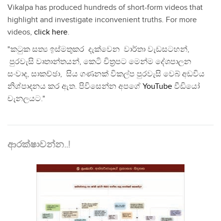
Vikalpa has produced hundreds of short-form videos that
highlight and investigate inconvenient truths. For more
videos,
click here
.
"කටුක සත්‍ය ඉස්මතුකර දැක්වෙන වාර්තා වැඩසටහන්,
පුරවැසි වෘතාන්තයන්, කෙටි චිත්‍රපට මෙන්ම දේශපාලන
සංවාද, සාකච්ඡා, සිය ගණනක් විකල්ප පුරවැසි වෙබ් අඩවිය
නිශ්පාදනය කර ඇත. පිවිසෙන්න අපගේ
YouTube
වීඩියෝ
චැනලයට."
ආරක්ෂාවන්න..!