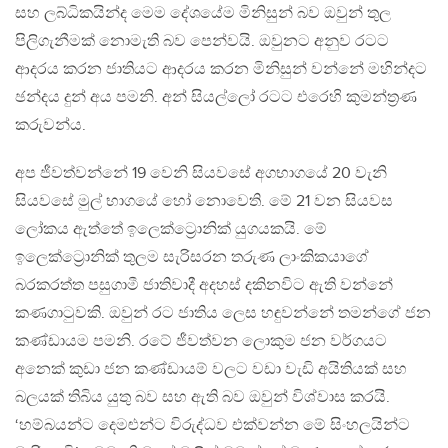
සහ ලබ්ධිකයින්ද මෙම දේශයේම මිනිසුන් බව ඔවුන් තුල
පිලිගැනීමක් නොමැති බව පෙන්වයි. ඔවුනට අනුව රටට
ආදරය කරන ජාතියට ආදරය කරන මිනිසුන් වන්නේ මහින්දට
ඡන්දය දුන් අය පමනි. අන් සියල්ලෝ රටට එරෙහි කුමන්ත්‍රණ
කරුවන්ය.
අප ජීවත්වන්නේ 19 වෙනි සියවසේ අගභාගයේ 20 වැනි
සියවසේ මුල් භාගයේ හෝ නොවෙති. මේ 21 වන සියවස
ලෝකය ඇත්තේ ඉලෙක්ට්‍රොනික් යුගයකයි. මේ
ඉලෙක්ට්‍රොනික් තුලම සැරිසරන තරුණ ලාංකිකයාගේ
බරකරත්ත පසුගාමී ජාතිවාදී අදහස් දකිනවිට ඇති වන්නේ
කණගාටුවකි. ඔවුන් රට ජාතිය ලෙස හඳුවන්නේ තමන්ගේ ජන
කණ්ඩායම පමනි. රටේ ජීවත්වන ලොකුම ජන වර්ගයට
අනෙක් කුඩා ජන කණ්ඩායම් වලට වඩා වැඩි අයිතියක් සහ
බලයක් තිබිය යුතු බව සහ ඇති බව ඔවුන් විශ්වාස කරයි.
‘හම්බයන්ට දෙමළුන්ට විරුද්ධව එක්වන්න මේ සිංහලයින්ට