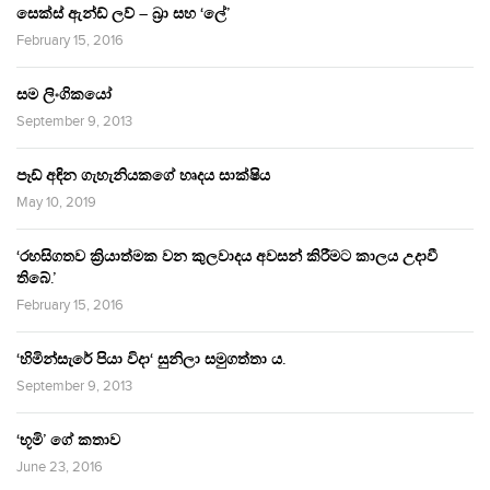
සෙක්ස් ඇන්ඩ් ලව් – බ්‍රා සහ ‘ලේ’
February 15, 2016
සම ලිංගිකයෝ
September 9, 2013
පෑඩ් අඳින ගැහැනියකගේ හෘදය සාක්ෂිය
May 10, 2019
‘රහසිගතව ක්‍රියාත්මක වන කුලවාදය අවසන් කිරීමට කාලය උදාවී
තිබේ.’
February 15, 2016
‘හිමින්සැරේ පියා විදා‘ සුනිලා සමුගත්තා ය.
September 9, 2013
‘භූමි’ ගේ කතාව
June 23, 2016