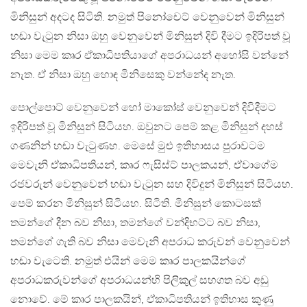
මිනිසුන් අදටද සිටිති. නමුත් පිනෝචෙට් වෙනුවෙන් මිනිසුන්
හඬා වැටුන නිසා ඔහු වෙනුවෙන් මිනිසුන් දිවි දීමට ඉදිරිපත් වූ
නිසා මෙම කෘර ඒකාධිපතියාගේ අපරාධයන් අහෝසි වන්නේ
නැත. ඒ නිසා ඔහු හොඳ මිනිසෙකු වන්නේද නැත.
පොල්පොට් වෙනුවෙන් හෝ මාකෝස් වෙනුවෙන් දිවිදීමට
ඉදිරිපත් වූ මිනිසුන් සිටියහ. ඔවුනට පෙම් කළ මිනිසුන් දහස්
ගණනින් හඬා වැටුණහ. මෙසේ මුළු ඉතිහාසය පුරාවටම
මෙවැනි ඒකාධිපතියන්, කෘර ෆැසිස්ට් පාලකයන්, ඒවාගේම
රජවරුන් වෙනුවෙන් හඬා වැටුන සහ දිවිදුන් මිනිසුන් සිටියහ.
පෙම් කරන මිනිසුන් සිටියහ. සිටිති. මිනිසුන් කොටසක්
තමන්ගේ දීන බව නිසා, තමන්ගේ වන්දිභට්ට බව නිසා,
තමන්ගේ ගැති බව නිසා මෙවැනි අපරාධ කරුවන් වෙනුවෙන්
හඬා වැටෙති. නමුත් එයින් මෙම කෘර පාලකයින්ගේ
අපරාධකරුවන්ගේ අපරාධයන්හි පිලිකුල් සහගත බව අඩු
නොවේ. මේ කෘර පාලකයින්, ඒකාධිපතියන් ඉතිහාස කුණු