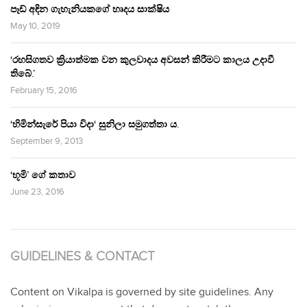
පෑඩ් අඳින ගැහැනියකගේ හෘදය සාක්ෂිය
May 10, 2019
‘රහසිගතව ක්‍රියාත්මක වන කුලවාදය අවසන් කිරීමට කාලය උදාවී
තිබේ.’
February 15, 2016
‘හිමින්සැරේ පියා විදා‘ සුනිලා සමුගත්තා ය.
September 9, 2013
‘භූමි’ ගේ කතාව
June 23, 2016
GUIDELINES & CONTACT
Content on Vikalpa is governed by site guidelines. Any