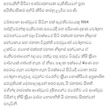
අගමැතිනී සිරිමා බණ්ඩාරනායක මැතිණියගේ ප‍්‍රජා
අයිතිවාසිකම් අහිමි කිරීම කරනු ලැබීම පමණි.
වර්තමාන ආණ්ඩුවේ සිටින එක් ඇමතිවරයෙකු 1994
පාර්ලිමේන්තු මැතිවරණ සමයේදී මහ පරිමාණ දූෂණ චෝදනා
සම්බන්ධයෙන් එදා විපක්ෂයේ සිටි එක්සත් ජනතා නිදහස්
සන්ධානය සහ ජනතා විමුක්ති පෙරමුණේ චෝදනාවට
ලක්විය. එහෙත් එක්සත් ජනතා නිදහස් සන්ධානය ඒ
මැතිවරණයෙන් බලයට පත්වූ පසු ඔහුට විරුද්ධ කිසි ක‍්‍රියා
මාර්ගයක් ගත්තේ නැත. ඒ නිසා, පාලක පක්ෂයේ ¥ෂණ සහ
අපරාධ ගැන චෝදනා ගැන විපක්ෂයේ සිටියදී මොන තරම්
චෝදනා නැගුවද, ඔවුන්ට එරෙහිව ක‍්‍රියා නොකිරීමේ අප‍්‍රකාශිත
සම්මුතියක් දේශපාලඥයන් අතර ඇතැ යි ජනතාව සිතති.
මහින්ද රාජපක්ෂ ආණ්ඩුවේ දූෂිතයන්ට එරෙහිව මේ ආණ්ඩුව
විසින් ද නිසි ක‍්‍රියා මාර්ග නොගනිති යි ජනතාව සිතන්නේ
එබැවිනි.