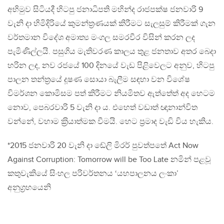
අභිමුව සිටියදී හිටපු ජනාධිපති මහින්ද රාජපක්ෂ ජනවාරි 9
වැනි දා හිමිදිරියේ කුමන්ත‍්‍රණයක් කිරීමට සැලසුම් කිරීමක් ගැන
වර්තමාන විදේශ අමාත්‍ය මංගල සමරවීර විසින් කරන ලද
පැමිණිල්ලයි. පසුගිය මැතිවරණ කාලය තුළ ජනතාව අතර බෙදා
හරින ලද, නව රජයේ 100 දිනයේ වැඩ පිළිවෙලට අනුව, හිටපු
පාලන තන්ත‍්‍රයේ දූෂණ සොයා බැලීම සඳහා වන විශේෂ
විමර්ශන කොමිසම පත් කිරීමට නියමිතව ඇත්තේත් අද හෙටම
නොව, පෙබරවාරි 5 වැනි දා ය. එහෙත් වඩාත් ඥානාන්විත
වන්නේ, වහාම ක‍්‍රියාත්මක වීමයි. හෙට ප‍්‍රමාද වැඩි විය හැකිය.
*2015 ජනවාරි 20 වැනි දා ඬේලි මිරර් පුවත්පතේ Act Now
Against Corruption: Tomorrow will be Too Late නමින් පළවූ
කතුවැකියේ සිංහල පරිවර්තනය ‘යහපාලනය ලංකා’
අනුග‍්‍රහයෙනි