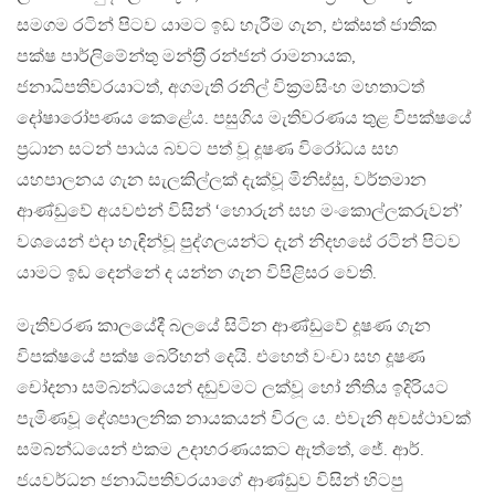
සමගම රටින් පිටව යාමට ඉඩ හැරීම ගැන, එක්සත් ජාතික
පක්ෂ පාර්ලිමේන්තු මන්ත‍්‍රී රන්ජන් රාමනායක,
ජනාධිපතිවරයාටත්, අගමැති රනිල් වික‍්‍රමසිංහ මහතාටත්
දෝෂාරෝපණය කෙළේය. පසුගිය මැතිවරණය තුළ විපක්ෂයේ
ප‍්‍රධාන සටන් පාඨය බවට පත් වූ දූෂණ විරෝධය සහ
යහපාලනය ගැන සැලකිල්ලක් දැක්වූ මිනිස්සු, වර්තමාන
ආණ්ඩුවේ අයවළුන් විසින් ‘හොරුන් සහ මංකොල්ලකරුවන්’
වශයෙන් එදා හැඳින්වූ පුද්ගලයන්ට දැන් නිදහසේ රටින් පිටව
යාමට ඉඩ දෙන්නේ ද යන්න ගැන විපිළිසර වෙති.
මැතිවරණ කාලයේදී බලයේ සිටින ආණ්ඩුවේ දූෂණ ගැන
විපක්ෂයේ පක්ෂ බෙරිහන් දෙයි. එහෙත් වංචා සහ දූෂණ
චෝදනා සම්බන්ධයෙන් දඬුවමට ලක්වූ හෝ නීතිය ඉදිරියට
පැමිණවූ දේශපාලනික නායකයන් විරල ය. එවැනි අවස්ථාවක්
සම්බන්ධයෙන් එකම උදාහරණයකට ඇත්තේ, ජේ. ආර්.
ජයවර්ධන ජනාධිපතිවරයාගේ ආණ්ඩුව විසින් හිටපු