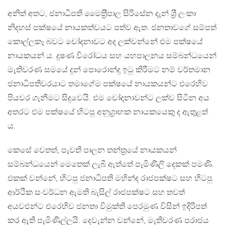
අනිත් අතට, ජනාධිපති මෛත‍්‍රීපාල සිරිසේන දැන් ශ‍්‍රී ලංකා
නිදහස් පක්ෂයේ නායකත්වයට පත්ව ඇත. ජනතාවගේ සම්පත්
කොල්ලකෑ බවට චෝදනාවට අද ලක්වන්නේ එම පක්ෂයේ
නායකයන් ය. දූෂණ විරෝධය සහ යහපාලනය සම්බන්ධයෙන්
මැතිවරණ සමයේ දුන් පොරොන්දු ඉටු කිරීමට නම් වර්තමාන
ජනාධිපතිවරයාට තමාගේම පක්ෂයේ නායකයන්ට එරෙහිව
පියවර ගැනීමට සිදුවෙයි. එම චෝදනාවන්ට ලක්ව සිටින අය
අතරට එම පක්ෂයේ හිටපු අනුග‍්‍රාහක නායකයෙකු ද ඇතුළත්
ය.
කෙසේ වෙතත්, පැවති පාලන තන්ත‍්‍රයේ නායකයන්
සම්බන්ධයෙන් මෙතෙක් ලැබී ඇත්තේ පැමිණිලි දෙකක් පමණි.
එකක් වන්නේ, හිටපු ජනාධිපති මහින්ද රාජපක්ෂට සහ හිටපු
ආර්ථික සංවර්ධන ඇමති බැසිල් රාජපක්ෂට සහ තවත්
අයවළුන්ට එරෙහිව ජනතා විමුක්ති පෙරමුණ විසින් ඉදිරිපත්
කර ඇති පැමිණිල්ලයි. දෙවැන්න වන්නේ, මැතිවරණ පරාජය