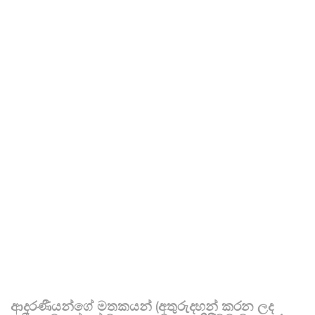
ආදරණීයන්ගේ මතකයන් (අතුරුදහන් කරන ලද