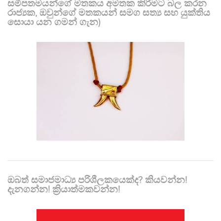
සමීපතමයන්ගේ මතකය අමතක කිරීමට බල කරන
රාජ්‍යක, ඔවුන්ගේ මතකයන් සමග සත්‍ය සහ යුක්තිය
සොයා යන ගමන් ගැන)
ඔබත් සමාජමාධ්‍ය පරිශීලකයෙක්ද? කියවන්න!
දැනගන්න! ක්‍රියාත්මකවන්න!