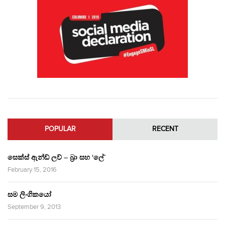
POPULAR
RECENT
සෙක්ස් ඇන්ඩ් ලව් – බ්‍රා සහ ‘ලේ’
February 15, 2016
සම ලිංගිකයෝ
September 9, 2013