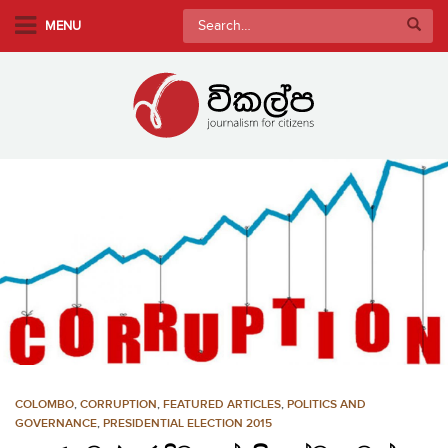
S
Search
MENU
k
for:
i
p
t
o
m
a
i
n
c
o
n
t
e
n
COLOMBO
,
CORRUPTION
,
FEATURED ARTICLES
,
POLITICS AND
t
GOVERNANCE
,
PRESIDENTIAL ELECTION 2015