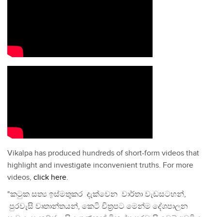
Vikalpa has produced hundreds of short-form videos that
highlight and investigate inconvenient truths. For more
videos,
click here
.
"කටුක සත්‍ය ඉස්මතුකර දැක්වෙන වාර්තා වැඩසටහන්,
පුරවැසි වෘතාන්තයන්, කෙටි චිත්‍රපට මෙන්ම දේශපාලන