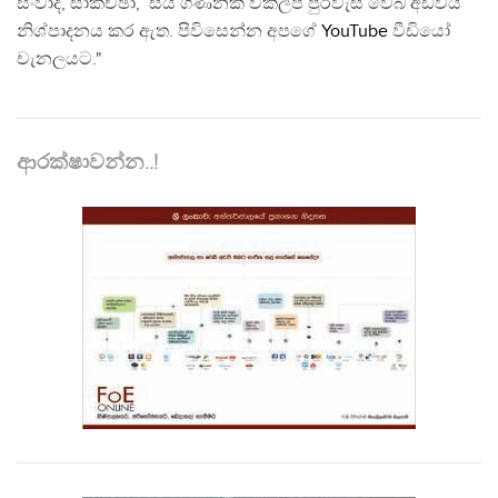
සංවාද, සාකච්ඡා, සිය ගණනක් විකල්ප පුරවැසි වෙබ් අඩවිය
නිශ්පාදනය කර ඇත. පිවිසෙන්න අපගේ
YouTube
වීඩියෝ
චැනලයට."
ආරක්ෂාවන්න..!