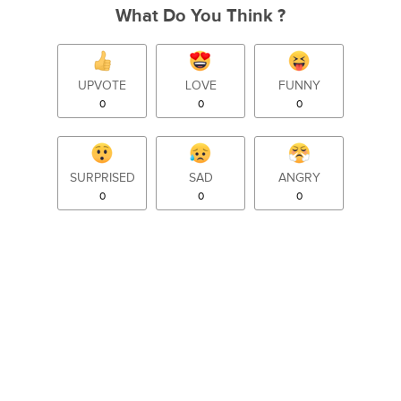
What Do You Think ?
UPVOTE
LOVE
FUNNY
0
0
0
SURPRISED
SAD
ANGRY
0
0
0