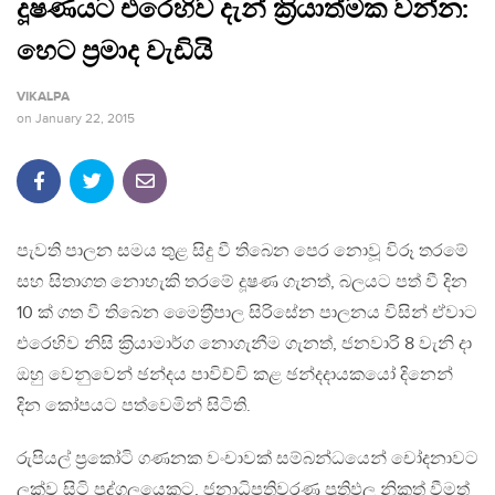
දූෂණයට එරෙහිව දැන් ක‍්‍රියාත්මක වන්න:
හෙට ප‍්‍රමාද වැඩියි
VIKALPA
on
January 22, 2015
පැවති පාලන සමය තුළ සිදු වී තිබෙන පෙර නොවූ විරූ තරමේ
සහ සිතාගත නොහැකි තරමේ දූෂණ ගැනත්, බලයට පත් වී දින
10 ක් ගත වී තිබෙන මෛත‍්‍රීපාල සිරිසේන පාලනය විසින් ඒවාට
එරෙහිව නිසි ක‍්‍රියාමාර්ග නොගැනීම ගැනත්, ජනවාරි 8 වැනි දා
ඔහු වෙනුවෙන් ඡන්දය පාවිච්චි කළ ඡන්දදායකයෝ දිනෙන්
දින කෝපයට පත්වෙමින් සිටිති.
රුපියල් ප‍්‍රකෝටි ගණනක වංචාවක් සම්බන්ධයෙන් චෝදනාවට
ලක්ව සිටි පුද්ගලයෙකුට, ජනාධිපතිවරණ ප‍්‍රතිඵල නිකුත් වීමත්