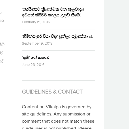
‘රහසිගතව ක්‍රියාත්මක වන කුලවාදය
ා,
අවසන් කිරීමට කාලය උදාවී තිබේ.’
සහ
February 15, 2016
‘හිමින්සැරේ පියා විදා‘ සුනිලා සමුගත්තා ය.
September 9, 2013
ෝධී
ේම
‘භූමි’ ගේ කතාව
යේ
June 23, 2016
GUIDELINES & CONTACT
Content on Vikalpa is governed by
site guidelines. Any submission or
comment that does not match these
guidelines is not published. Please