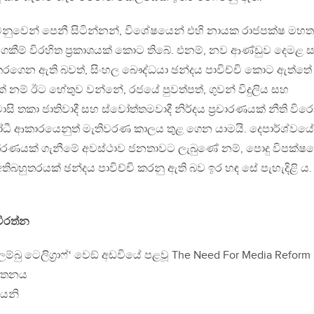
ෙනුවෙන් පෙනී සිටින්නන්, විශේෂයෙන් එහි නායක රාජපක්ෂ මහත
වගකීම් විරහිත ප‍්‍රකාශයක් කොට තිබේ. එනම්, නව ආණ්ඩුව දෙමළ 
් කරගෙන ඇති බවත්, සිංහල බෞද්ධයා ඡන්දය පාවිච්චි කොට ඇත්තේ
 නම් ඊට හේතුව වන්නේ, රජයේ පුවත්පත්, ගුවන් විදුලිය සහ
 වාසි තකා ජාතිවාදී සහ ස්වෝත්තමවාදී නිර්දය ප‍්‍රචාරණයක් නීති විර
ෝධී ආකාරයෙනුත් මැතිවරණ කාලය තුළ ගෙන යාමයි. දෙපාර්ශ්වය
තීරණයක් ගැනීමේ අවස්ථාව ජනතාවට ලැබුණේ නම්, පොදු විපක්ෂ
බහුතරයක් ඡන්දය පාවිච්චි කරනු ඇති බව ඉර හඳ සේ පැහැදිළි ය.
විරත්න
ම්බු ටෙලිග‍්‍රාෆ්‘ වෙඞ් අඩවියේ පළවූ The Need For Media Reform
ර්තනය
යෙනි