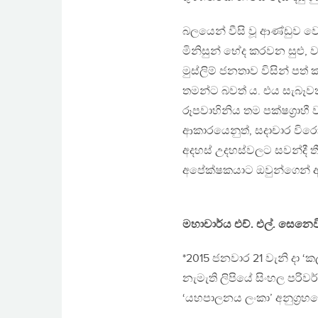
බලයෙන් වීසි වූ ආණ්ඩුව ව
මිනිසුන් භේද කරවන සුළු, 
මුස්ලිම් ජනතාව විසින් පත
තමන්ට බවත් ය. එය සැබෑවක්
රූපවාහිනිය තම පක්ෂග‍්‍රාහී
ආකාරයෙනුත්, සදාචාර විර
අදහස් උදහස්වලට සවන්දී 
අපේක්ෂකයාට ඔවුන්ගෙන් අති
මහාචාර්ය එච්. එල්. සෙනෙ
*2015 ජනවාර 21 වැනි දා ‘කල
නැමැති ලිපියේ සිංහල පරිව
‘යහපාලනය ලංකා’ අනුග‍්‍රහ