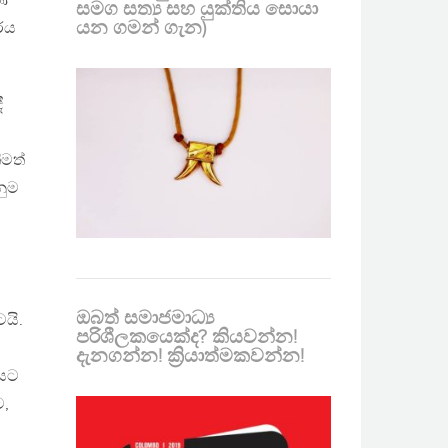
රණ
සමග සත්‍ය සහ යුක්තිය සොයා
යන ගමන් ගැන)
ර්ය
ී
ිමත්
නුම
ඔබත් සමාජමාධ්‍ය
ටයි.
පරිශීලකයෙක්ද? කියවන්න!
දැනගන්න! ක්‍රියාත්මකවන්න!
යයට
ට,