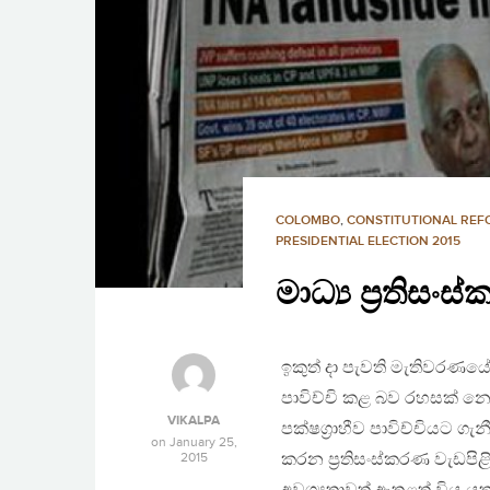
COLOMBO
,
CONSTITUTIONAL RE
PRESIDENTIAL ELECTION 2015
මාධ්‍ය ප‍්‍රති
ඉකුත් දා පැවති මැතිවරණයේදී
පාවිච්චි කළ බව රහසක් නො
VIKALPA
පක්ෂග‍්‍රාහීව පාවිච්චියට 
on
January 25,
2015
කරන ප‍්‍රතිසංස්කරණ වැඩපිළි