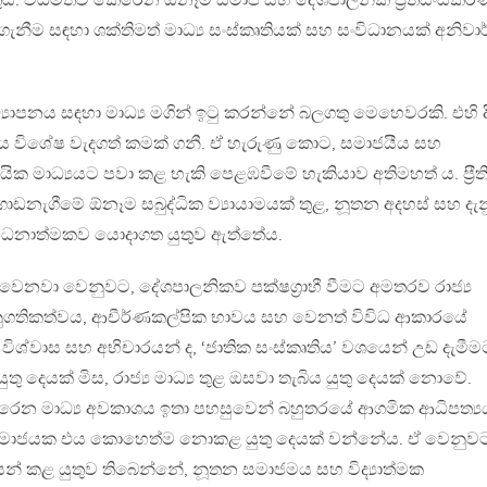
ුතුය. විධිමත්ව කෙරෙන ඕනෑම සමාජ සහ දේශපාලනික ප‍්‍රතිසංස්ක
ැනීම සඳහා ශක්තිමත් මාධ්‍ය සංස්කෘතියක් සහ සංවිධානයක් අනිවා
පනය සඳහා මාධ්‍ය මගින් ඉටු කරන්නේ බලගතු මෙහෙවරකි. එහි ද
ිනිය විශේෂ වැදගත් කමක් ගනී. ඒ හැරුණු කොට, සමාජයීය සහ
දායික මාධ්‍යයට පවා කළ හැකි පෙළඹවීමේ හැකියාව අතිමහත් ය. ප‍්‍රීත
ොඩනැගීමේ ඕනෑම සබුද්ධික ව්‍යායාමයක් තුළ, නූතන අදහස් සහ දැ
ාධ්‍ය ධනාත්මකව යොදාගත යුතුව ඇත්තේය.
ෙනවා වෙනුවට, දේශපාලනිකව පක්ෂග‍්‍රාහී වීමට අමතරව රාජ්‍ය
ානුගතිකත්වය, ආචීර්ණකල්පික භාවය සහ වෙනත් විවිධ ආකාරයේ
‍යා විශ්වාස සහ අභිචාරයන් ද, ‘ජාතික සංස්කෘතිය’ වශයෙන් උඩ දැමීම
 දෙයක් මිස, රාජ්‍ය මාධ්‍ය තුළ ඔසවා තැබිය යුතු දෙයක් නොවේ.
ෙන මාධ්‍ය අවකාශය ඉතා පහසුවෙන් බහුතරයේ ආගමික ආධිපත්‍
 සමාජයක එය කොහෙත්ම නොකළ යුතු දෙයක් වන්නේය. ඒ වෙනුව
යයෙන් කළ යුතුව තිබෙන්නේ, නූතන සමාජමය සහ විද්‍යාත්මක