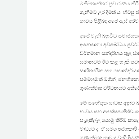
මතිමතාන්තර ප‍්‍රචාරණය කි
ගැනීමට උර දීමත් ය. හිටපු 
භාවය පිළිබඳ අපේ ඇස් අරවන 
අපේ වැනි බහුවිධ සමාජයක,
අන්‍යොන්‍ය අවබෝධය ප‍්‍ර
වර්තමාන සන්දර්භය තුළ ජාත
සමානවම ඊට කළ හැකි තවත
සාහිත්‍යයික සහ සෞන්දර්යාත
සම්මාදමක් මගින්, ජනහිතකා
ගුණාත්මක වර්ධනයට අතිරේ
මේ සහේතුක සාධක අනුව බලන 
භාවය සහ අපක්ෂපාතීත්වයත්
සැළකිල්ල යොමු කිරීම කාලෝච
මාධ්‍යට ද, ඒ සමග තරගකාරී
ගුණාත්මක භාවය වැඩි දියු