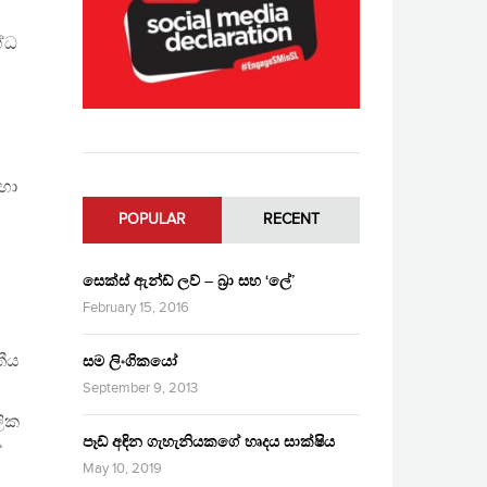
ග්ධ
 හා
POPULAR
RECENT
සෙක්ස් ඇන්ඩ් ලව් – බ්‍රා සහ ‘ලේ’
February 15, 2016
තීය
සම ලිංගිකයෝ
September 9, 2013
ලික
පෑඩ් අඳින ගැහැනියකගේ හෘදය සාක්ෂිය
ේ
May 10, 2019