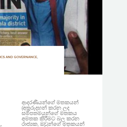
TICS AND GOVERNANCE
,
ආදරණීයන්ගේ මතකයන්
(අතුරුදහන් කරන ලද
සමීපතමයන්ගේ මතකය
අමතක කිරීමට බල කරන
රාජ්‍යක, ඔවුන්ගේ මතකයන්