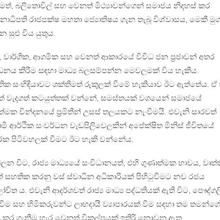
රීමත්, බලිතොවිල් සහ වෙනත් මිථ්‍යාවන්ගෙන් සමාජය නිදහස් කර
ජනාධිපති රාජපක්ෂ මහතා ජ්‍යොතිෂය ගැන තැබූ විශ්වාසය, මෙකී මු
සුළු විය යුතුය.
 වාර්ගික, ආගමික සහ වෙනත් ආකාරයේ විවිධ ජන ප‍්‍රජාවන් අතර
වර්ධනය කිරීම සඳහා මාධ්‍ය බලසම්පන්න මෙවලමක් විය හැකිය.
ික සංහිඳියාවට ශක්තිමත් රුකුලක් වීමේ හැකියාව ඊට ඇත්තේය. ඒ
් වැදගත් කටයුත්තක් වන්නේ, සමස්තයක් වශයෙන් සමාජයේ
්මක වින්දනයේ ප‍්‍රමිතීන් උසස් තලයකට නැංවීමයි. එවැනි සාරවත්
මී ආර්ථික සංවර්ධන වැඩපිලිවෙලකින් අපේක්ෂිත මිනිස් ජීවිතයේ
ක පිටිවහලක් වීමට ඊට හැකි වන්නේය.
විට, රාජ්‍ය මාධ්‍යයේ සංවිධානයත්, එහි ගුණාත්මක භාවය, වෘත්
 සහතික කරනු වස් ස්වාධීන අධිකාරියක් පිහිටුවීමට නව රජය
ිත ය. එවැනි ආදර්ශවත් රාජ්‍ය මාධ්‍ය පද්ධතියක් ඇති විට, පෞද්ග
 වීම සහ හිමිකරුවන්ට ලාභදායී ව්‍යාපාරයක් වීම සඳහා තම තමන්ග
ණු කර ගැනීම හැර වෙනත් විකල්පයක් ඉතිරි නොවනු ඇත.