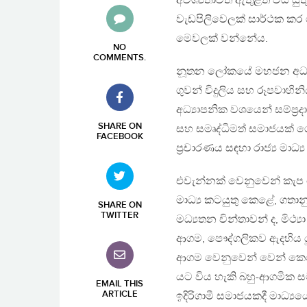
අවශ්‍යතාවත් ඇතුළත් විය ය
වැඩපිලිවෙලක් සාර්ථක කර ග
මෙවලක් වන්නේය.
NO
COMMENTS
.
නූතන ලෝකයේ මහජන අධ්‍යා
ගුවන් විදුලිය සහ රූපවාහ
අධ්‍යාපනික වශයෙන් සම්ප‍්‍ර
SHARE ON
සහ සමෘද්ධිමත් සමාජයක් ග
FACEBOOK
ප‍්‍රචාරණය සඳහා රාජ්‍ය ම
එවැන්නක් වෙනුවෙන් කැප ව
මාධ්‍ය කටයුතු කෙළේ, ගත
SHARE ON
TWITTER
මධ්‍යතන චින්තාවන් ද, මිථ්
ආගම, පෞද්ගලිකව ඇදහිය යුතු
ආගම වෙනුවෙන් වෙන් කෙර
යට විය හැකි බහු-ආගමික
EMAIL THIS
ARTICLE
ඉදිරිගාමී සමාජයකදී මාධ්‍