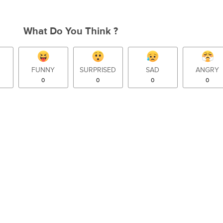
What Do You Think ?
FUNNY
SURPRISED
SAD
ANGRY
0
0
0
0