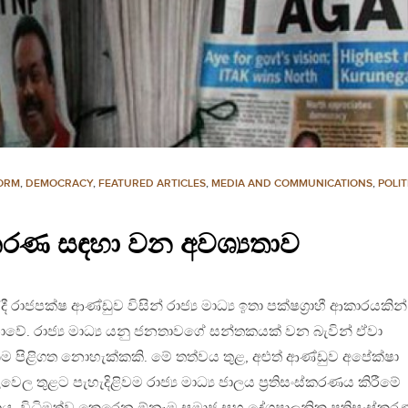
FORM
,
DEMOCRACY
,
FEATURED ARTICLES
,
MEDIA AND COMMUNICATIONS
,
POLI
සංස්කරණ සඳහා වන අවශ්‍යතාව
 රාජපක්ෂ ආණ්ඩුව විසින් රාජ්‍ය මාධ්‍ය ඉතා පක්ෂග‍්‍රාහී ආකාරයකින්
වේ. රාජ්‍ය මාධ්‍ය යනු ජනතාවගේ සන්තකයක් වන බැවින් ඒවා
ගැනීම පිළිගත නොහැක්කකි. මේ තත්වය තුළ, අළුත් ආණ්ඩුව අපේක්ෂා
වෙල තුළට පැහැදිළිවම රාජ්‍ය මාධ්‍ය ජාලය ප‍්‍රතිසංස්කරණය කිරීමේ