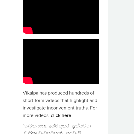
Vikalpa has produced hundreds of
short-form videos that highlight and
investigate inconvenient truths. For
more videos,
click here
.
"කටුක සත්‍ය ඉස්මතුකර දැක්වෙන
වාර්තා වැඩසටහන්, පුරවැසි