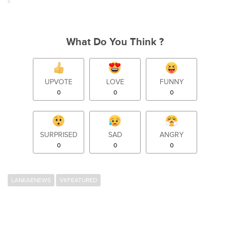
What Do You Think ?
UPVOTE
LOVE
FUNNY
0
0
0
SURPRISED
SAD
ANGRY
0
0
0
LANKAENEWS
VKFEATURED