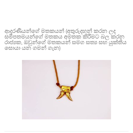
ආදරණීයන්ගේ මතකයන් (අතුරුදහන් කරන ලද
සමීපතමයන්ගේ මතකය අමතක කිරීමට බල කරන
රාජ්‍යක, ඔවුන්ගේ මතකයන් සමග සත්‍ය සහ යුක්තිය
සොයා යන ගමන් ගැන)