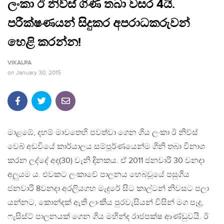
ලංකා ඊ නිව්ස් ගිණි තබා වසර 4යි.
පරීක්ෂණයන් සිදුකර අපරාධකරුවන්
හෙළි කරන්න!
VIKALPA
on
January 30, 2015
මාළඹේ, දහම් මාවතෙහි පවත්වා ගෙන ගිය ලංකා ඊ නිව්ස්
වෙබ් අඩවියේ කාර්යාලය සම්පූර්ණයෙන්ම ගිනි තබා විනාශ
කරන ලද්දේ අද(30) වැනි දිනකය. ඒ 2011 ජනවාරි 30 වනදා
අලුයම ය. එවකට ලංකාවේ පාලනය හෙබවූයේ පසුගිය
ජනවාරි 8වනදා අරලියගහ මැදුරේ සිට කාල්ටන් නිවසට පලා
යන්නට, කොන්දක් ඇති ලාංකීය පුරවැසියන් විසින් මග පෑදූ,
ෆැසිස්ට් පාලනයක් ගෙන ගිය මහින්ද රාජපක්ෂ ආණ්ඩුවයි. ඊ