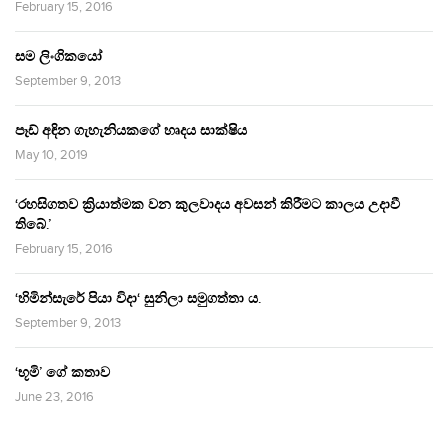
February 15, 2016
සම ලිංගිකයෝ
September 9, 2013
පෑඩ් අඳින ගැහැනියකගේ හෘදය සාක්ෂිය
May 10, 2019
‘රහසිගතව ක්‍රියාත්මක වන කුලවාදය අවසන් කිරීමට කාලය උදාවී
තිබේ.’
February 15, 2016
‘හිමින්සැරේ පියා විදා‘ සුනිලා සමුගත්තා ය.
September 9, 2013
‘භූමි’ ගේ කතාව
June 23, 2016