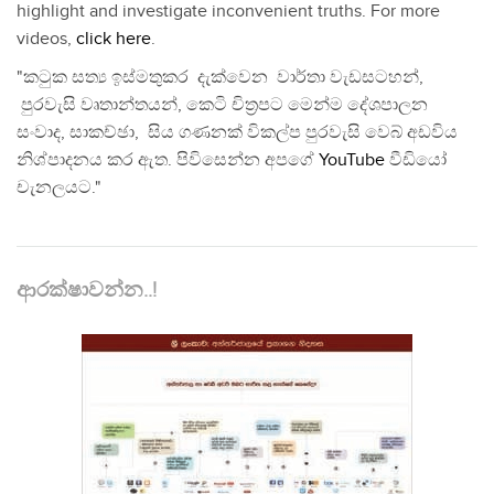
highlight and investigate inconvenient truths. For more
videos,
click here
.
"කටුක සත්‍ය ඉස්මතුකර දැක්වෙන වාර්තා වැඩසටහන්,
පුරවැසි වෘතාන්තයන්, කෙටි චිත්‍රපට මෙන්ම දේශපාලන
සංවාද, සාකච්ඡා, සිය ගණනක් විකල්ප පුරවැසි වෙබ් අඩවිය
නිශ්පාදනය කර ඇත. පිවිසෙන්න අපගේ
YouTube
වීඩියෝ
චැනලයට."
ආරක්ෂාවන්න..!