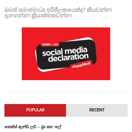
ඔබත් සමාජමාධ්‍ය පරිශීලකයෙක්ද? කියවන්න!
දැනගන්න! ක්‍රියාත්මකවන්න!
POPULAR
RECENT
සෙක්ස් ඇන්ඩ් ලව් – බ්‍රා සහ ‘ලේ’