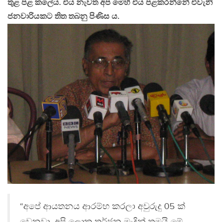
තුළ පළ කලේය. එය නැවත අප මෙහි එය පළකරන්නේ එවැනි
ජනවාරියකට තිත තබනු පිණිස ය.
“අපේ ආයතනය ආරම්භ කරලා අවුරුදු 05 ක්
වෙනවා. අපි ලොකු තර්ජන මැදින් තමයි මේ