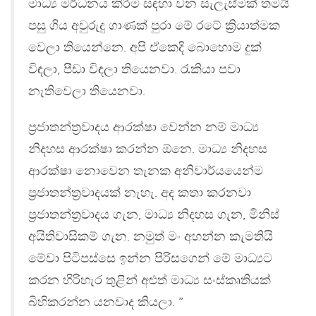
මාධ්‍ය මර්ධනය කිරීම සඳහා වන සැලැස්මක් තමයි
පසු ගිය අවුරුදු ගාණක් පුරා මේ රටේ ක්‍රියාත්මක
වෙලා තියෙන්නෙ. අපි ඒකෙදි බොහොම දුක්
විඳලා, පීඩා විඳලා තියෙනවා. රැකියා පවා
නැතිවෙලා තියෙනවා.
ප්‍රජාතන්ත්‍රවාදය ආරක්ෂා වෙන්න නම් මාධ්‍ය
නිදහස ආරක්ෂා කරන්න ඕනෙ. මාධ්‍ය නිදහස
ආරක්ෂා නොවෙන තැනක අනිවාර්යයෙන්ම
ප්‍රජාතන්ත්‍රවාදයක් නැහැ. අද කතා කරනවා
ප්‍රජාතන්ත්‍රවාදය ගැන, මාධ්‍ය නිදහස ගැන, මිනිස්
අයිතිවාසිකම් ගැන. නමුත් මං අහන්න කැමතියි
මේවා පිටිපස්සෙ ඉන්න පිරිසගෙන් මේ මාධ්‍යට
කරන හිරිහැර තුළින් අළුත් මාධ්‍ය සංස්කෘතියක්
බිහිකරන්න යනවාද කියලා. ”