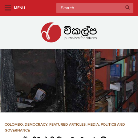
S
Search
MENU
k
for:
i
p
t
o
m
a
i
n
c
o
n
t
e
n
COLOMBO
,
DEMOCRACY
,
FEATURED ARTICLES
,
MEDIA
,
POLITICS AND
t
GOVERNANCE