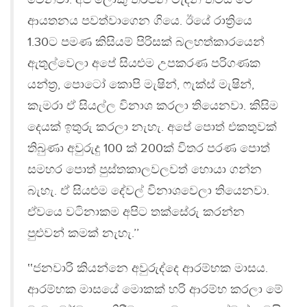
ආයතනය පවත්වාගෙන ගියෙ. ඊයේ රාත්‍රියෙ
1.30ට පමණ කිසියම් පිරිසක් බලහත්කාරයෙන්
ඇතුල්වෙලා අපේ සියළුම උපකරණ පරිගණක
යන්ත්‍ර, පොටෝ කොපි මැෂින්, ෆැක්ස් මැෂින්,
කැමරා ඒ සියල්ල විනාශ කරලා තියෙනවා. කිසිම
දෙයක් ඉතුරු කරලා නැහැ. අපේ පොත් එකතුවක්
තිබුණා අවුරුදු 100 ක් 200ක් විතර පරණ පොත්
සමහර පොත් පුස්තකාලවලවත් හොයා ගන්න
බැහැ. ඒ සියළුම දේවල් විනාශවෙලා තියෙනවා.
ඒවයෙ වටිනාකම අපිට තක්සේරු කරන්න
පුළුවන් කමක් නැහැ.’’
‛‛ජනවාරි කියන්නෙ අවුරුද්දෙ ආරම්භක මාසය.
ආරම්භක මාසයේ මොකක් හරි ආරම්භ කරලා මේ