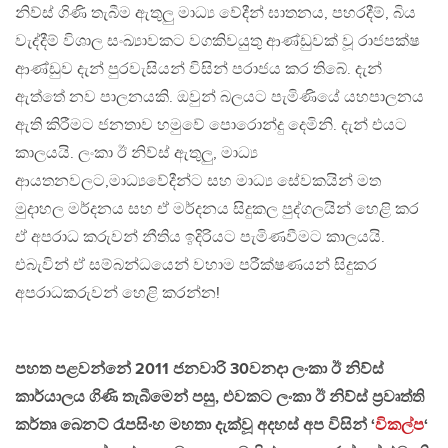
නිව්ස් ගිණි තැබීම ඇතුලු මාධ්‍ය වේදීන් ඝාතනය, පහරදීම්, බිය
වැද්දීම් විශාල සංඛ්‍යාවකට වගකිවයුතු ආණ්ඩුවක් වූ රාජපක්ෂ
ආණ්ඩුව දැන් පුරවැසියන් විසින් පරාජය කර තිබේ. දැන්
ඇත්තේ නව පාලනයකි. ඔවුන් බලයට පැමිණියේ යහපාලනය
ඇති කිරීමට ජනතාව හමුවේ පොරොන්දු දෙමිනි. දැන් එයට
කාලයයි. ලංකා ඊ නිව්ස් ඇතුලු, මාධ්‍ය
ආයතනවලට,මාධ්‍යවේදීන්ට සහ මාධ්‍ය සේවකයින් මත
මුදාහල මර්දනය සහ ඒ මර්දනය සිදුකල පුද්ගලයින් හෙළි කර
ඒ අපරාධ කරුවන් නීතිය ඉදිරියට පැමිණවීමට කාලයයි.
එබැවින් ඒ සම්බන්ධයෙන් වහාම පරීක්ෂණයන් සිදුකර
අපරාධකරුවන් හෙළි කරන්න!
පහත පළවන්නේ 2011 ජනවාරි 30වනදා ලංකා ඊ නිව්ස්
කාර්යාලය ගිණි තැබීමෙන් පසු, එවකට ලංකා ඊ නිව්ස් ප්‍රවෘත්ති
කර්තෘ බෙනට් රෑපසිංහ මහතා දැක්වූ අදහස් අප විසින් ‘
විකල්ප
‘