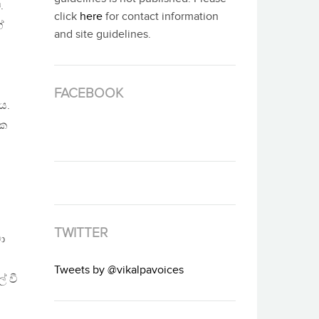
.
click
here
for contact information
ේ
and site guidelines.
FACEBOOK
ය.
මක
TWITTER
ා
Tweets by @vikalpavoices
් වී