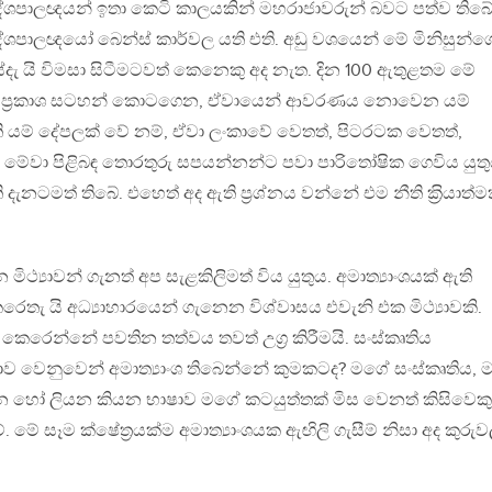
ේශපාලඥයන් ඉතා කෙටි කාලයකින් මහරාජාවරුන් බවට පත්ව තිබේ
ේශපාලඥයෝ බෙන්ස් කාර්වල යති එති. අඩු වශයෙන් මේ මිනිසුන්ග
ැ යි විමසා සිටීමටවත් කෙනෙකු අද නැත. දින 100 ඇතුළතම මේ
කම් ප‍්‍රකාශ සටහන් කොටගෙන, ඒවායෙන් ආවරණය නොවෙන යම්
 යම් දේපලක් වේ නම්, ඒවා ලංකාවේ වෙතත්, පිටරටක වෙතත්,
 මේවා පිළිබඳ තොරතුරු සපයන්නන්ට පවා පාරිතෝෂික ගෙවිය යුතු
 දැනටමත් තිබේ. එහෙත් අද ඇති ප‍්‍රශ්නය වන්නේ එම නීති ක‍්‍රියාත්
ථ්‍යාවන් ගැනත් අප සැළකිලිමත් විය යුතුය. අමාත්‍යාංශයක් ඇති
ෙතැ යි අධ්‍යාහාරයෙන් ගැනෙන විශ්වාසය එවැනි එක මිථ්‍යාවකි.
 කෙරෙන්නේ පවතින තත්වය තවත් උග‍්‍ර කිරීමයි. සංස්කෘතිය
ාෂාව වෙනුවෙන් අමාත්‍යාංශ තිබෙන්නේ කුමකටද? මගේ සංස්කෘතිය, ම
රන හෝ ලියන කියන භාෂාව මගේ කටයුත්තක් මිස වෙනත් කිසිවෙකු
මේ සෑම ක්ෂේත‍්‍රයක්ම අමාත්‍යාංශයක ඇඟිලි ගැසීම් නිසා අද කුරුවල