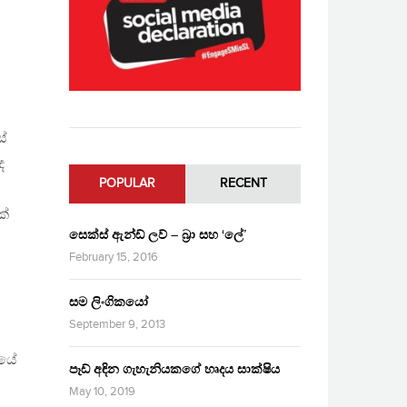
ේ
ද
POPULAR
RECENT
ක්
සෙක්ස් ඇන්ඩ් ලව් – බ්‍රා සහ ‘ලේ’
February 15, 2016
සම ලිංගිකයෝ
September 9, 2013
ියේ
පෑඩ් අඳින ගැහැනියකගේ හෘදය සාක්ෂිය
May 10, 2019