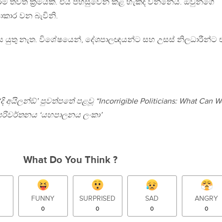
ම තවත් ක‍්‍රමයකි. එය පහසුවෙන් කළ හැකිද වන්නේය. ඔවුන්ගේ
‍යාකාර වන බැවිනි.
ය යුතු නැත. විශේෂයෙන්, දේශපාලඥයන්ට සහ උසස් නිලධාරීන්ට
‘දි අයිලන්ඞ්’ පුවත්පතේ පළවූ “Incorrigible Politicians: What Can 
ල පරිවර්තනය ‘යහපාලනය ලංකා’
What Do You Think ?
FUNNY
SURPRISED
SAD
ANGRY
0
0
0
0