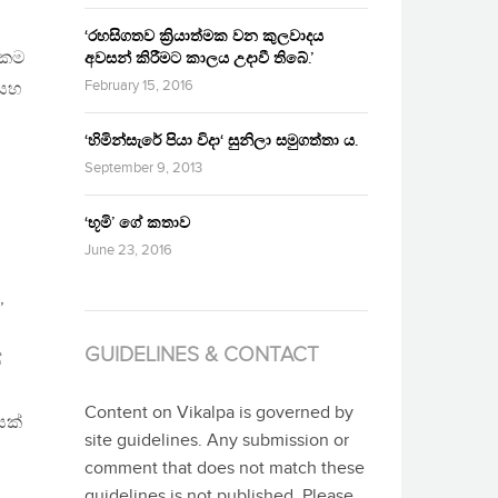
‘රහසිගතව ක්‍රියාත්මක වන කුලවාදය
 එකම
අවසන් කිරීමට කාලය උදාවී තිබේ.’
February 15, 2016
 සහ
‘හිමින්සැරේ පියා විදා‘ සුනිලා සමුගත්තා ය.
September 9, 2013
‘භූමි’ ගේ කතාව
June 23, 2016
,
GUIDELINES & CONTACT
්
Content on Vikalpa is governed by
යක්
site guidelines. Any submission or
comment that does not match these
guidelines is not published. Please