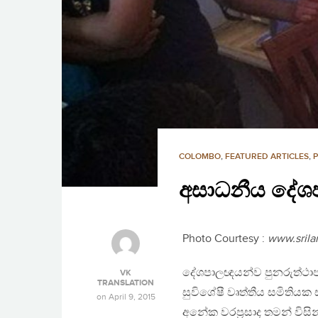
COLOMBO
,
FEATURED ARTICLES
,
අසාධනීය දේශ
Photo Courtesy :
www.srila
දේශපාලඥයන්ව පුනරුත්ථා
VK
TRANSLATION
සුවිශේෂී වෘත්තීය සමිතියක
on
April 9, 2015
අනේක වරප‍්‍රසාද තමන් විස