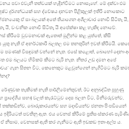
වචනය පවා එවැනි තත්වයක් හැඳින්වීමට නොසෑහේ. මේ දක්වා එම
කු දුෂ්ට දුර්ගන්ධයක් සහ ද්වේෂය දනවන පිළිකුලක් ඉතිරි නොකොට
ග්ජනයෙකු ඒ සා බලයක් අතේ තියාගෙන අශීලාචාර නොවී සිටිතැ යි,
සිටිතැ යි, වංචනික නොවී සිටිතැ යි අපේක්ෂා කළ හැකිද නොවේ.
් කිරීමේ වුවමනාවක් ඇතොත් මුලින්ම කළ යුත්තේ, කිසි
යුතු නැති ඒ අනර්ථකාරී බලතල එම තනතුරින් ඉවත් කිරීමයි. කෙස
රීම පමණක් විසඳුමක් වන්නේ නැත. එසේ කළොත්, බොහෝ දෙනා අ
ැවත එම බලයට හිමිකම් කීමට බැරි නැත. නිතර උඩ දමන අපේ
වය’ ගැන සිතන විට, කෙනෙකුට මළවුන්ගෙන් නැගිටීමට බැරි කම
්නද?
ල් රේණුවක තැකීමක් නැති පාර්ලිමේන්තුවත්, ඊට අනුබද්ධිත පුහුණු
හ ප‍්‍රාදේශීය සභා) වලත් කැරැට්ටුව දෙස බලන විට, මිනීමරුවන්ව,
ේ තක්කඩින්ව, බොරුකාරයන්ව සහ මදාවියන්ව ජනතා පිංපඩියෙන්
ය ඉදිරියටත් පවතිනු ඇත. එය වෙනස් කිරීමේ ප‍්‍රතිසංස්කරණ පැමිණ
ි. ඒ නිසාම, වෙනසක් ඇති කර ගැනීමට ඇති ඉඩකඩ ඉතා අල්ප ය.