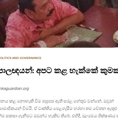
POLITICS AND GOVERNANCE
පාලඥයන්: අපට කළ හැක්කේ කුමක
nkaguardian.org
පනය කළ නොහැකි වීම පසුපස ඇති සරළ හේතුව වන්නේ, ඔවුන්
 සාමාජිකයන් වීමයි. ඒ වෘත්තීය පෙළගැසීම හරහා තම වේතන ඇතුළු
ින්ම සකසා ගැනීමට ඔවුන්ට හැකිව තිබේ. එහිදී, මූල්‍යමය ශික්ෂණය