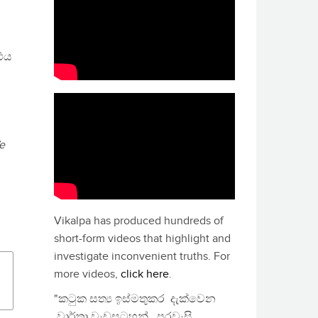
 එය
We
Vikalpa has produced hundreds of
short-form videos that highlight and
investigate inconvenient truths. For
more videos,
click here
.
"කටුක සත්‍ය ඉස්මතුකර දැක්වෙන
වාර්තා වැඩසටහන්, පුරවැසි