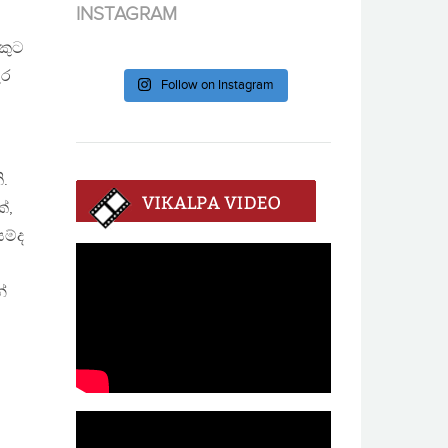
INSTAGRAM
කුට
ැර
Follow on Instagram
ි.
්,
ම්ද
්