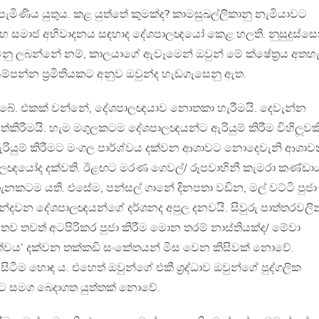
ැමිණිය යුතුය. කළ යුත්තේ කුමක්ද? කාමසුඛල්ලිකානු නැමියාවට
සහ සමාජ අභිවාදනය සඳහාද දේශපාලඥයෝ කෙළ හලති. නුසුදුස්සෙ
්වනු ලබන්නේ නම්, කාලයාගේ ඇවෑමෙන් ඔවුන් මේ ක්ෂේත‍්‍රය අතහ
්පන්න ප‍්‍රමිතියකට අනුව ඔවුන්ද හැඩගැසෙනු ඇත.
 තිබේ. එකක් වන්නේ, දේශපාලඥයාව නොතකා හැරීමයි. දෙවැන්න
්කිරීමයි. හැම මගුලකටම දේශපාලඥයන්ට ඇරියුම් කිරීම විහිලූවක
රියුම් කිරීමට මංගල පාර්ශ්වය දක්වන ආශාවට නොදෙවැනි ආශාවක
ලඥයෝද දක්වති. ඊළඟට මරණ ගෙවල්/ රූපවාහිනී කැමරා කණ්ඩාය
කටම යති. එසේම, පන්සල් ගානේ දිනපතා වඩින, මල් වට්ටි පුජා
්දවන දේශපාලඥයන්ගේ දර්ශනද අපුල දනවයි. සිවුරු පාත්තරවලින
 තව තවත් අටපිරිකර පුජා කිරීම මොන තරම් නාස්තියක්ද/ මේවා
වය’ දක්වන තක්කඩි සංකේතයන් මිස වෙන කිසිවක් නොවේ.
ටීම හොඳ ය. එහෙත් ඔවුන්ගේ එකී ශ‍්‍රද්ධාව ඔවුන්ගේ පුද්ගලික
 රට සමග බෙදාගත යුත්තක් නොවේ.