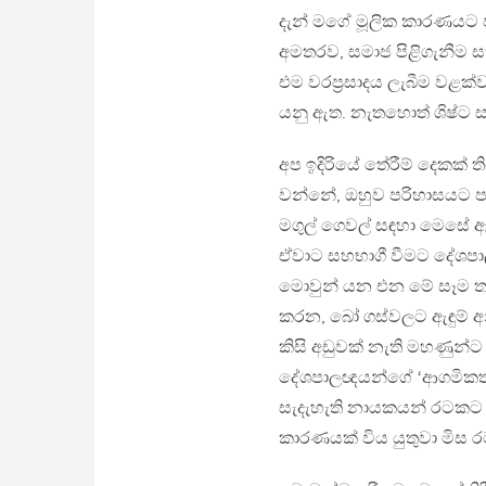
දැන් මගේ මූලික කාරණයට ප
අමතරව, සමාජ පිළිගැනීම 
එම වරප‍්‍රසාදය ලැබීම වළක
යනු ඇත. නැතහොත් ශිෂ්ට සම
අප ඉදිරියේ තේරීම් දෙකක්
වන්නේ, ඔහුව පරිහාසයට පත
මගුල් ගෙවල් සඳහා මෙසේ ඇ
ඒවාට සහභාගී වීමට දේශපා
මොවුන් යන එන මේ සෑම තැන
කරන, බෝ ගස්වලට ඇඳුම් අන
කිසි අඩුවක් නැති මහණුන්ට
දේශපාලඥයන්ගේ ‘ආගමිකත්
සැදැහැති නායකයන් රටකට සි
කාරණයක් විය යුතුවා මිස