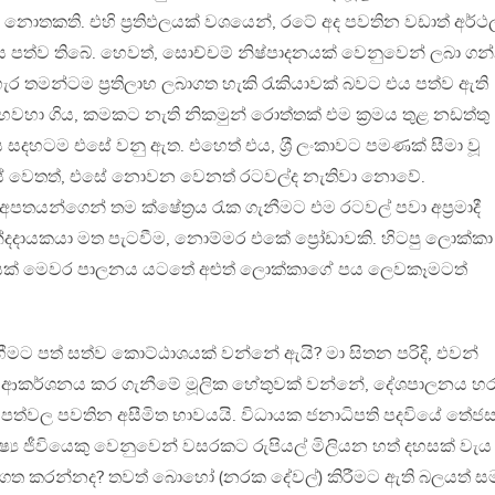
නොතකති. එහි ප‍්‍රතිඵලයක් වශයෙන්, රටේ අද පවතින වඩාත් අර්ථ
 පත්ව තිබේ. හෙවත්, සොච්චම් නිෂ්පාදනයක් වෙනුවෙන් ලබා ගන
ැර තමන්ටම ප‍්‍රතිලාභ ලබාගත හැකි රැකියාවක් බවට එය පත්ව ඇති
හවහා ගිය, කමකට නැති නිකමුන් රොත්තක් එම ක‍්‍රමය තුළ නඩත්තු
සදහටම එසේ වනු ඇත. එහෙත් එය, ශ‍්‍රී ලංකාවට පමණක් සීමා වූ
වෙතත්, එසේ නොවන වෙනත් රටවල්ද නැතිවා නොවේ.
යන්ගෙන් තම ක්ෂේත‍්‍රය රැක ගැනීමට එම රටවල් පවා අප‍්‍රමාදී
්දදායකයා මත පැටවීම, නොම්මර එකේ ප්‍රෝඩාවකි. හිටපු ලොක්කා
ැනියක් මෙවර පාලනය යටතේ අළුත් ලොක්කාගේ පය ලෙවකෑමටත්
මට පත් සත්ව කොට්ඨාශයක් වන්නේ ඇයි? මා සිතන පරිදි, එවන්
ආකර්ශනය කර ගැනීමේ මූලික හේතුවක් වන්නේ, දේශපාලනය හ
්පත්වල පවතින අසීමිත භාවයයි. විධායක ජනාධිපති පදවියේ තේජ
ෂ්‍ය ජීවියෙකු වෙනුවෙන් වසරකට රුපියල් මිලියන හත් දහසක් වැය
සහගත කරන්නද? තවත් බොහෝ (නරක දේවල්) කිරීමට ඇති බලයත් ස