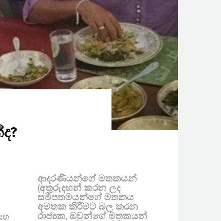
්ද?
ආදරණීයන්ගේ මතකයන්
(අතුරුදහන් කරන ලද
සමීපතමයන්ගේ මතකය
අමතක කිරීමට බල කරන
රාජ්‍යක, ඔවුන්ගේ මතකයන්
 සහ