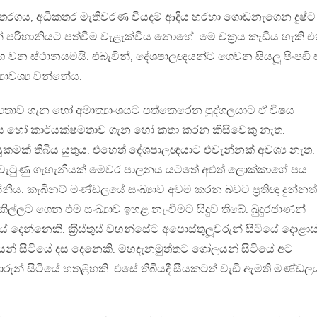
 තරගය, අධිකතර මැතිවරණ වියදම් ආදිය හරහා ගොඩනැගෙන දුෂ්ට
මිතීන් පරිහානියට පත්වීම වැළැක්විය නොහේ. මේ චක‍්‍රය කැඩිය හැකි
භ වන ස්ථානයමයි. එබැවින්, දේශපාලඥයන්ට ගෙවන සියලූ පිංපඩි
යාවශ්‍ය වන්නේය.
ශ්‍යතාව ගැන හෝ අමාත්‍යාංශයට පත්කෙරෙන පුද්ගලයාට ඒ විෂය
ථය හෝ කාර්යක්ෂමතාව ගැන හෝ කතා කරන කිසිවෙකු නැත.
ුකමක් තිබිය යුතුය. එහෙත් දේශපාලඥයාට එවැන්නක් අවශ්‍ය නැත.
ැඳ වැටුණු ගැහැනියක් මෙවර පාලනය යටතේ අළුත් ලොක්කාගේ පය
නීය. කැබිනට් මණ්ඩලයේ සංඛ්‍යාව අවම කරන බවට ප‍්‍රතිඥා දුන්නත්
ල්ලට ගෙන එම සංඛ්‍යාව ඉහළ නැංවීමට සිදුව තිබේ. බුදුරජාණන්
දෙන්නෙකි. ක‍්‍රිස්තුස් වහන්සේට අපොස්තුලූවරුන් සිටියේ දොළාස
යන් සිටියේ දස දෙනෙකි. මහදැනමුත්තට ගෝලයන් සිටියේ අට
රුන් සිටියේ හතළිහකි. එසේ තිබියදී සීයකටත් වැඩි ඇමති මණ්ඩල