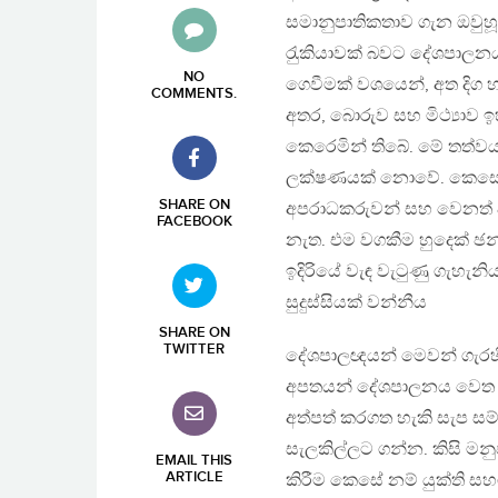
සමානුපාතිකතාව ගැන ඔවුහූ 
රැුකියාවක් බවට දේශපාලනය
NO
ගෙවීමක් වශයෙන්, අත දිග හ
COMMENTS
.
අතර, බොරුව සහ මිථ්‍යාව ඉ
කෙරෙමින් තිබේ. මේ තත්වය 
ලක්ෂණයක් නොවේ. කෙසේ 
SHARE ON
අපරාධකරුවන් සහ වෙනත් අපත
FACEBOOK
නැත. එම වගකීම හුදෙක් ඡන
ඉදිරියේ වැඳ වැටුණු ගැහ
සුදුස්සියක් වන්නීය
SHARE ON
TWITTER
දේශපාලඥයන් මෙවන් ගැරහී
අපතයන් දේශපාලනය වෙත 
අත්පත් කරගත හැකි සැප සම
සැලකිල්ලට ගන්න. කිසි මනු
EMAIL THIS
ARTICLE
කිරීම කෙසේ නම් යුක්ති 