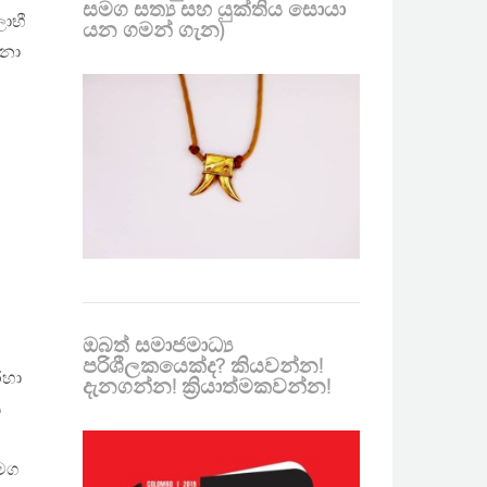
සමග සත්‍ය සහ යුක්තිය සොයා
ලාභී
යන ගමන් ගැන)
්නා
ඔබත් සමාජමාධ්‍ය
පරිශීලකයෙක්ද? කියවන්න!
රහා
දැනගන්න! ක්‍රියාත්මකවන්න!
ස
මග