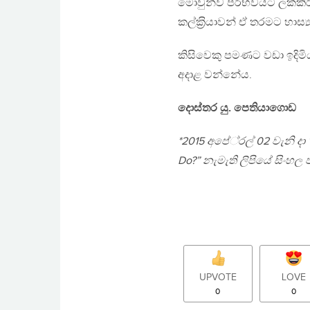
මොවුන්ව පරිභවයට ලක්කිරී
කල්ක‍්‍රියාවන් ඒ තරමට හාස්
කිසිවෙකු පමණට වඩා ඉදිමි
අදාළ වන්නේය.
දොස්තර යු. පෙතියාගොඩ
*2015 අපේ‍්‍රල් 02 වැනි දා 
Do?” නැමැති ලිපියේ සිංහ
UPVOTE
LOVE
0
0