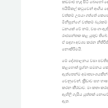
කඩමාළු හැඳ සිටි බොහෝ ද
බයිසිකල් කටුවෙන් ආගිය ද
වත්කම් උපයා ගත්තේ කෙසේද
මිනිසුන්ගේ වත්කම් බැර
ධනයක් වේ නම්, වසංගා ඇති
රාජසන්තක කළ යුතුව තිබේ.
ඒ සඳහා අවශ්‍ය කරන නීතිරීති
නොකිරීමයි.
මේ දේශපාලනය වසා පවතින මි
කළහොත් ප‍්‍රශ්න සමනය කෙර
ඇත්තෙන්ම අමාත්‍යාංශයකින්
වෙනුවෙන්, ක‍්‍රීඩාව සහ භ
කරන කී‍්‍රඩාව. මා කතා ක
ඇඟිලි ගැසිය යුත්තක් නොවේ. 
ඇත.