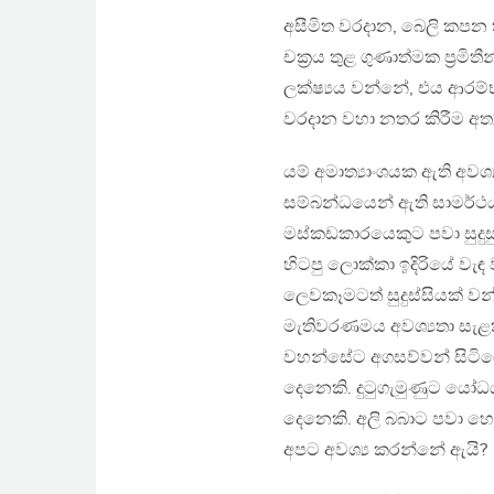
අසීමිත වරදාන, බෙලි කපන
චක‍්‍රය තුළ ගුණාත්මක ප‍්‍ර
ලක්ෂ්‍යය වන්නේ, එය ආරම්
වරදාන වහා නතර කිරීම අත්‍
යම් අමාත්‍යාංශයක ඇති අව
සම්බන්ධයෙන් ඇති සාමර්
මස්කඩකාරයෙකුට පවා සුදුස
හිටපු ලොක්කා ඉදිරියේ ව
ලෙවකෑමටත් සුදුස්සියක් වන්
මැතිවරණමය අවශ්‍යතා සැළකි
වහන්සේට අගසව්වන් සිටියේ 
දෙනෙකි. දුටුගැමුණුට යෝධ
දෙනෙකි. අලි බබාට පවා හො
අපට අවශ්‍ය කරන්නේ ඇයි?