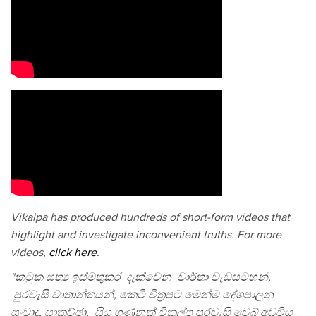
Vikalpa has produced hundreds of short-form videos that
highlight and investigate inconvenient truths. For more
videos,
click here
.
"කටුක සත්‍ය ඉස්මතුකර දැක්වෙන වාර්තා වැඩසටහන්,
පුරවැසි වෘතාන්තයන්, කෙටි චිත්‍රපට මෙන්ම දේශපාලන
සංවාද, සාකච්ඡා, සිය ගණනක් විකල්ප පුරවැසි වෙබ් අඩවිය