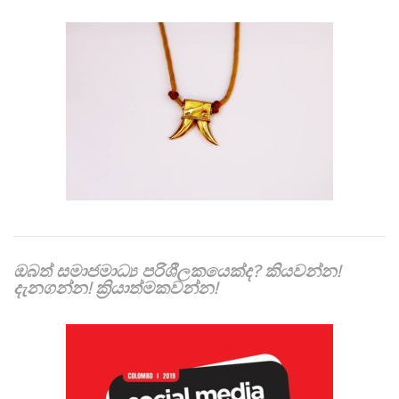
ඔබත් සමාජමාධ්‍ය පරිශීලකයෙක්ද? කියවන්න!
දැනගන්න! ක්‍රියාත්මකවන්න!