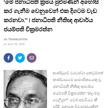
‘මේ ජනාධිපති ක‍්‍රමය මුළුමණින් අහෝසි
කර ගැනීම වෙනුවෙන් එක දිගටම වැඩ
කරනවා.’’ | ජනාධිපති නීතිඥ ආචාර්ය
ජයම්පති වික‍්‍රමරත්න
VK TRANSLATION
on
April 18, 2015
ආණ්ඩුවේ ව්‍යවස්ථා කෙටුම්පත්
කණ්ඩායමේ සාමාජිකයෙකු වූ
ජනාධිපති නීතිඥ ආචාර්ය
ජයම්පති වික‍්‍රමරත්න ‘කලම්බු
ටෙලිග‍්‍රාෆ්’ වෙබ් අඩවියට කී
පරිදි, ජනමත විචාරණයකින්