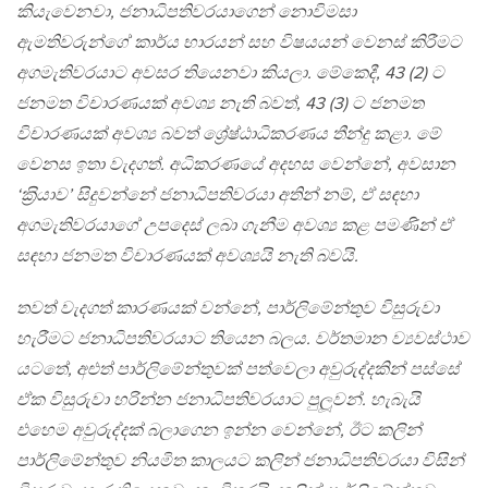
කියැවෙනවා, ජනාධිපතිවරයාගෙන් නොවිමසා
ඇමතිවරුන්ගේ කාර්ය භාරයන් සහ විෂයයන් වෙනස් කිරීමට
අගමැතිවරයාට අවසර තියෙනවා කියලා. මේකෙදී, 43 (2) ට
ජනමත විචාරණයක් අවශ්‍ය නැති බවත්, 43 (3) ට ජනමත
විචාරණයක් අවශ්‍ය බවත් ශ්‍රේෂ්ඨාධිකරණය තීන්දු කළා. මේ
වෙනස ඉතා වැදගත්. අධිකරණයේ අදහස වෙන්නේ, අවසාන
‘ක‍්‍රියාව’ සිදුවන්නේ ජනාධිපතිවරයා අතින් නම්, ඒ සඳහා
අගමැතිවරයාගේ උපදෙස් ලබා ගැනීම අවශ්‍ය කළ පමණින් ඒ
සඳහා ජනමත විචාරණයක් අවශ්‍යයි නැති බවයි.
තවත් වැදගත් කාරණයක් වන්නේ, පාර්ලිමේන්තුව විසුරුවා
හැරීමට ජනාධිපතිවරයාට තියෙන බලය. වර්තමාන ව්‍යවස්ථාව
යටතේ, අළුත් පාර්ලිමේන්තුවක් පත්වෙලා අවුරුද්දකින් පස්සේ
ඒක විසුරුවා හරින්න ජනාධිපතිවරයාට පුලූවන්. හැබැයි
එහෙම අවුරුද්දක් බලාගෙන ඉන්න වෙන්නේ, ඊට කලින්
පාර්ලිමේන්තුව නියමිත කාලයට කලින් ජනාධිපතිවරයා විසින්