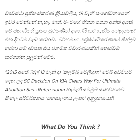
ව්‍යවස්ථා ප‍්‍රතිසංස්කරණ ක‍්‍රියාවලිය, 19 වැනි සංශෝධනයෙන්
ඉවර වෙන්නේ නැහැ. මාත්, මං වගේ හිතන පතන අනිත් අයත්,
මේ ජනාධිපති ක‍්‍රමය මුළුමණින් අහෝසි කර ගැනීම වෙනුවෙන්
එක දිගටම වැඩ කරනවා. වර්තමාන ශ්‍රේෂ්ඨාධිකරණයේ තීන්දුව
හරහා යම් දවසක එය ජනමත විචාරණයකින් තොරවම
කරගන්න පුලූවන් වේවි.
*2015 අපේ‍්‍රල් 13 වැනි දා ‘කලම්බු ටෙලිග‍්‍රාෆ්’ වෙබ් අඩවියට
දෙන ලද SC Decision On 19A Clears Way For Ultimate
Abolition Sans Referendum නැමැති සම්මුඛ සාකච්ඡාවේ
සිංහල පරිවර්තනය ‘යහපාලනය ලංකා’ අනුග‍්‍රහයෙනි
What Do You Think ?