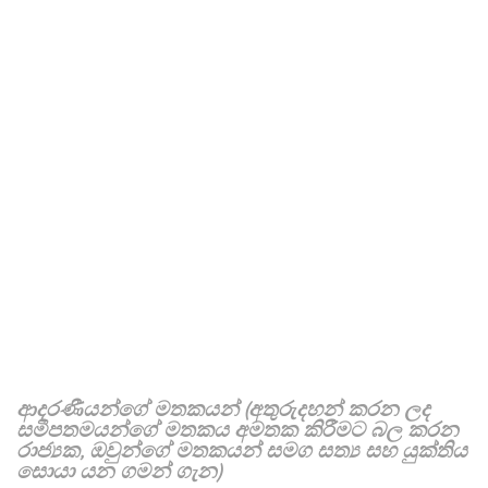
ආදරණීයන්ගේ මතකයන් (අතුරුදහන් කරන ලද
සමීපතමයන්ගේ මතකය අමතක කිරීමට බල කරන
රාජ්‍යක, ඔවුන්ගේ මතකයන් සමග සත්‍ය සහ යුක්තිය
සොයා යන ගමන් ගැන)