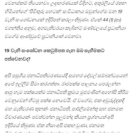
වෙනස්කම් තියෙනවා. උදාහරණයක් විදිහට, අතුරලියේ රතන
හිමියන්ගේ ‘පිවිතුරු හෙටක්’ සංවිධානය ඔවුන්ගේම වන 19
වැනි සංශෝධනයක් ඉදිරිපත් කරලා තිබුණා. ඒකේ 44 (1) (ආ)
වගන්තිය අනුව, අගමැතිවරයා කැබිනට් මණ්ඩලයේ ප‍්‍රධානියා
වගේම ආණ්ඩුවේ ප‍්‍රධානියාත් වෙනවා.
19 වැනි සංශෝධන කෙටුම්පත ගැන ඔබ සෑහීමකට
පත්වෙනවද?
අපි පසුගිය ජනාධිපතිවරණයේදී සමහර දේවල් සම්බන්ධයෙන්
අපේ ඉල්ලීම් සීමා කරගත්තා. රාජපක්ෂ පාලනය පෙරලන්න
ආපු හැම පක්ෂයක්ම ජනාධිපති ක‍්‍රමය මුළුමණින් අහෝසි කිරීම
වෙනුවෙන් හිටපු පක්ෂ නෙවෙයි. ඒ වගේම, එක අවුරුද්දකදී
මහ මැතිවරණ තුනක්- ජනාධිපති, පාර්ලිමේන්තු සහ ජනමත
විචාරණයක්- පවත්වන්න පුලූවන්ද කියන ප‍්‍රශ්නයත් අපි
ඉදිරියේ තිබුණා. ඒක නිසා අපි එකඟ වුණා, ජනමත