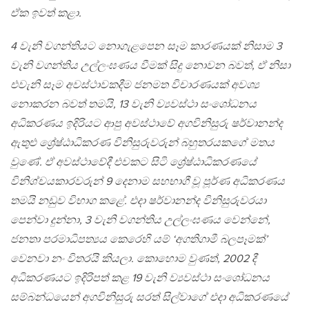
ඒක ඉවත් කළා.
4 වැනි වගන්තියට නොගැළපෙන සෑම කාරණයක් නිසාම 3
වැනි වගන්තිය උල්ලංඝණය වීමක් සිදු නොවන බවත්, ඒ නිසා
එවැනි සෑම අවස්ථාවකදීම ජනමත විචාරණයක් අවශ්‍ය
නොකරන බවත් තමයි, 13 වැනි ව්‍යවස්ථා සංශෝධනය
අධිකරණය ඉදිරියට ආපු අවස්ථාවේ අගවිනිසුරු ෂර්වානන්ද
ඇතුළු ශ්‍රේෂ්ඨාධිකරණ විනිසුරුවරුන් බහුතරයකගේ මතය
වුණේ. ඒ අවස්ථාවේදී එවකට සිටි ශ්‍රේෂ්ඨාධිකරණයේ
විනිශ්චයකාරවරුන් 9 දෙනාම සහභාගී වූ පූර්ණ අධිකරණය
තමයි නඩුව විභාග කළේ. එදා ෂර්වානන්ද විනිසුරුවරයා
පෙන්වා දුන්නා, 3 වැනි වගන්තිය උල්ලංඝණය වෙන්නේ,
ජනතා පරමාධිපත්‍යය කෙරෙහි යම් ‘අගතිගාමී බලපෑමක්’
වෙනවා නං විතරයි කියලා. කොහොම වුණත්, 2002 දී
අධිකරණයට ඉදිරිපත් කළ 19 වැනි ව්‍යවස්ථා සංශෝධනය
සම්බන්ධයෙන් අගවිනිසුරු සරත් සිල්වාගේ එදා අධිකරණයේ