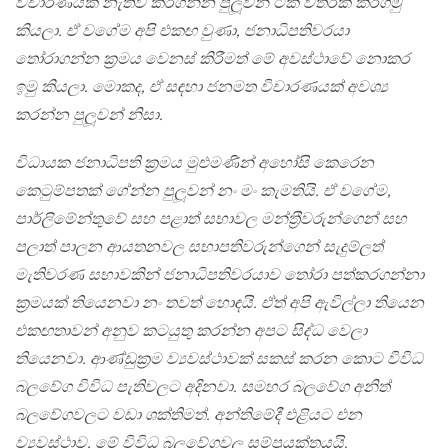
විචාරණයක් නැතිව කරගන්න පුලූවන් ටික විතරක් කරගමු
කියලා. ඒ වගේම අපි එකඟ වුණා, ජනාධිපතිවරයා
තෝරාගන්න ක‍්‍රමය වෙනස් කිරීමත් මේ අවස්ථාවේ නොකර
ඉමු කියලා. මොකද, ඒ සඳහා ජනමත විචාරණයක් අවශ්‍ය
කරන්න පුලූවන් නිසා.
විධායක ජනාධිපති ක‍්‍රමය මුළුමණින් අහෝසි කෙරෙන
කෙටුම්පතක් ගේන්න පුලූවන් නං මං කැමතියි. ඒ වගේම,
පාර්ලිමේන්තුවේ සහ පළාත් සභාවල මන්ත‍්‍රීවරුන්ගෙන් සහ
පලාත් පාලන ආයතනවල සභාපතිවරුන්ගෙන් සැදුම්ලත්
මැතිවරණ සභාවකින් ජනාධිපතිවරයාව තෝරා පත්කරගන්නා
ක‍්‍රමයක් තියෙනවා නං තවත් හොඳයි. ඒත් අපි ඇවිල්ලා තියෙන
එකඟතාවන් අනුව කටයුතු කරන්න අපට සිද්ධ වෙලා
තියෙනවා. ආණ්ඩුක‍්‍රම ව්‍යවස්ථාවක් සකස් කරන කොට විවිධ
බලවේග විවිධ පැතිවලට අදිනවා. සමහර බලවේග අනිත්
බලවේගවලට වඩා ශක්තිමත්. අන්තිමේදී එළියට එන
ව්‍යවස්ථාව, මේ විවිධ බලවේගවල සම්ප‍්‍රයුක්තයයි.