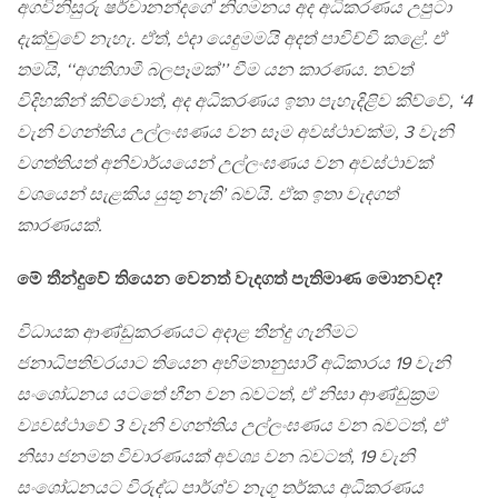
අගවිනිසුරු ෂර්වානන්දගේ නිගමනය අද අධිකරණය උපුටා
දැක්වුවේ නැහැ. ඒත්, එදා යෙදුමමයි අදත් පාවිච්චි කළේ. ඒ
තමයි, ‘‘අගතිගාමී බලපෑමක්’’ වීම යන කාරණය. තවත්
විදිහකින් කිව්වොත්, අද අධිකරණය ඉතා පැහැදිළිව කිව්වේ,
‘4
වැනි වගන්තිය උල්ලංඝණය වන සෑම අවස්ථාවක්ම, 3 වැනි
වගත්තියත් අනිවාර්යයෙන් උල්ලංඝණය වන අවස්ථාවක්
වශයෙන් සැළකිය යුතු නැති’
බවයි. ඒක ඉතා වැදගත්
කාරණයක්.
මේ තීන්දුවේ තියෙන වෙනත් වැදගත් පැතිමාණ මොනවද?
විධායක ආණ්ඩුකරණයට අදාළ තීන්දු ගැනීමට
ජනාධිපතිවරයාට තියෙන අභිමතානුසාරී අධිකාරය 19 වැනි
සංශෝධනය යටතේ හීන වන බවටත්, ඒ නිසා ආණ්ඩුක‍්‍රම
ව්‍යවස්ථාවේ 3 වැනි වගන්තිය උල්ලංඝණය වන බවටත්, ඒ
නිසා ජනමත විචාරණයක් අවශ්‍ය වන බවටත්, 19 වැනි
සංශෝධනයට විරුද්ධ පාර්ශ්ව නැගූ තර්කය අධිකරණය