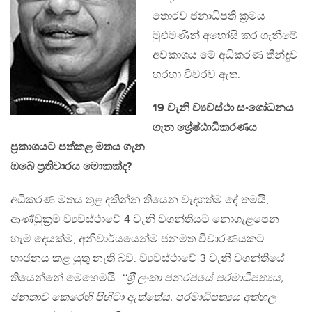
තොරව ජනාධිපති ක‍්‍රමය
මුළුමණින් අහෝසි කර ගැනීමේ
අවකාශය මේ අධිකරණ තීන්දුව
හරහා විවරව ඇත.
19 වැනි ව්‍යවස්ථා සංශෝධනය
ගැන ශ්‍රේෂ්ඨාධිකරණය
ප‍්‍රකාශයට පත්කළ මතය ගැන
ඔබේ ප‍්‍රතිචාරය මොකක්ද?
අධිකරණ මතය තුළ දකින්න තියෙන වැදගත්ම දේ තමයි,
ආණ්ඩුක‍්‍රම ව්‍යවස්ථාවේ 4 වැනි වගන්තියට නොගැළපෙන
හැම දෙයක්ම, අනිවාර්යයෙන්ම ජනමත විචාරණයකට
භාජනය කළ යුතු නැති බව. ව්‍යවස්ථාවේ 3 වැනි වගන්තියේ
තියෙන්නේ මෙහෙමයි:
‘‘ශ‍්‍රී ලංකා ජනරජයේ පරමාධිපත්‍යය,
ජනතාව කෙරෙහි පිහිටා ඇත්තේය. පරමාධිපත්‍යය අත්හල