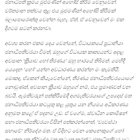
ජනාධිපති ක‍්‍රමය මුළුමණින් අහෝසි කිරීම වෙනුවෙන්.
වර්තමාන තත්වය තුළ එය මුළුමණින් අහෝසි කිරීමක්
බලාපොරොත්තු වෙන්න බැහැ. ඒත්, ඒ වෙනුවෙන් මං එක
දිගටම සටන් කරනවා.
අවශ්‍ය කරන එකම දෙය වෙන්නේ, විධායකයේ ප‍්‍රධානියා
ජනාධිපතිවරයා වීමත්, ඔහුගේ විධායක කෘත්‍යයන්ට අදාළ
අවසාන ‘ක‍්‍රියාව හෝ තීරණය’ ඔහු භාරයේ තිබීමත්. මෙහිදී
යෙදෙන ‘හෝ’ යන්න අවධාරණය කරන්න මං කැමතියි.
මොකද, ඒකෙන් කියැවෙන්නේ, තීරණය ජනාධිපතිවරයාෙගේ
නොවුණත්, අවසාන ක‍්‍රියාව ඔහුගේ නම්, එය ප‍්‍රමාණවත් වන
බවයි. ඇමතිවරුන් පත්කිරීමේදී අගමැතිවරයාගේ උපදෙස් මත
ජනාධිපතිවරයා කටයුතු කළ යුතුය යන නියමය අධිකරණය
අනුමත කළේ ඒ පදනම උඩ. ඒ වගේම, ස්වාධීන කොමිෂන්
සභා ජනාධිපතිවරයා විසින් පත්කරන්නෙත්, ‘ව්‍යවස්ථා
සභාවේ’ නිර්දේශ මත. ඒ විදිහට වෙන කෙනෙකුගේ හෝ
ආයතනයක නිර්දේශ මත කටයුතු කරන්ට ජනාධිපතිවරයාට