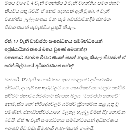
මතය වුණේ, 4 වැනි වගන්තිය 3 වැනි වගන්තිය සමග එකට
කියවිය යුතු බවයි. ඒ අනුව අදහසක් ඇති වුණා, 4 වැනි
වගන්තිය උල්ලංඝණය වන සෑම අවස්ථාවකදීම ජනමත
විචාරණයක් පැවැත්විය යුතුයි කියලා.
ඒත්, 17 වැනි ව්‍යවස්ථා සංශෝධනය සම්බන්ධයෙන්
ශ්‍රේෂ්ඨාධිකරණයේ මතය වුණේ මොකක්ද?
එතකොට ජනමත විචාරණයක් ඕනේ නැහැ කියලා කිව්වෙත් ඒ
සරත් සිල්වාගේ අධිකරණයම නේද?
ඔබ හරි. 17 වැනි සංශෝධනය ආව වෙලාවේ අධිකරණය
කිව්වේ, ඇතැම් තනතුරුවලට සහ කොමිෂන් සභාවලට පත්වීම්
කිරීමට ජනාධිපතිවරයාට තියෙන බලය, ‘ව්‍යවස්ථා සභාවේ’
අනුමැතිය හෝ නිර්දේශවලට යටත්ව ක‍්‍රියාත්මක කළ යුතු වූ
පමණින්, ජනාධිපතිවරයාගේ බලතල හෑල්ලූ වීමක් සිදු නොවන
බවයි. ඒත් 19 වැනි සංශෝධනය සම්බන්ධයෙන් අධිකරණය
දැරුවේ ඊට වඩා සීමාකාරී ආකල්පයක්. හැබැයි,