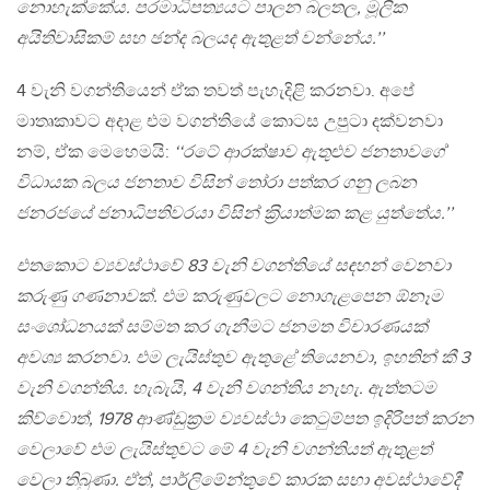
නොහැක්කේය. පරමාධිපත්‍යයට පාලන බලතල, මූලික
අයිතිවාසිකම් සහ ඡන්ද බලයද ඇතුළත් වන්නේය.’’
4 වැනි වගන්තියෙන් ඒක තවත් පැහැදිළි කරනවා. අපේ
මාතෘකාවට අදාළ එම වගන්තියේ කොටස උපුටා දක්වනවා
නම්, ඒක මෙහෙමයි:
‘‘රටේ ආරක්ෂාව ඇතුළුව ජනතාවගේ
විධායක බලය ජනතාව විසින් තෝරා පත්කර ගනු ලබන
ජනරජයේ ජනාධිපතිවරයා විසින් ක‍්‍රියාත්මක කළ යුත්තේය.’’
එතකොට ව්‍යවස්ථාවේ 83 වැනි වගන්තියේ සඳහන් වෙනවා
කරුණු ගණනාවක්. එම කරුණුවලට නොගැළපෙන ඕනෑම
සංශෝධනයක් සම්මත කර ගැනීමට ජනමත විචාරණයක්
අවශ්‍ය කරනවා. එම ලැයිස්තුව ඇතුළේ තියෙනවා, ඉහතින් කී 3
වැනි වගන්තිය. හැබැයි, 4 වැනි වගන්තිය නැහැ. ඇත්තටම
කිව්වොත්, 1978 ආණ්ඩුක‍්‍රම ව්‍යවස්ථා කෙටුම්පත ඉදිරිපත් කරන
වෙලාවේ එම ලැයිස්තුවට මේ 4 වැනි වගන්තියත් ඇතුළත්
වෙලා තිබුණා. ඒත්, පාර්ලිමේන්තුවේ කාරක සභා අවස්ථාවේදී