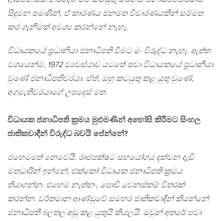
සිදුවන පමණින්, ඒ කාරණය ජනමත විචාරණයකින් සම්මත
කර ගැනීමක් අවශ්‍ය කරන්නේ නැහැ.
විධායකයේ ප‍්‍රධානියා ජනාධිපති වීමට මං විරුද්ධ නැහැ. ඇත්ත
වශයෙන්ම, 1972 ව්‍යවස්ථාව යටතේ පවා විධායකයේ ප‍්‍රධානියා
වුණේ ජනාධිපතිවරයා. ඒත්, ඔහු කටයුතු කළ යුතු වුණේ,
අගමැතිවරයාගේ උපදෙස් මත.
විධායක ජනාධිපති ක‍්‍රමය මුළුමණින් අහෝසි කිරීමට සිංහල
ජාතිකවාදීන් විරුද්ධ බවයි පේන්නේ?
එහෙමමත් නෙවෙයි. රාජපක්ෂට සහයෝගය දක්වන දැඩි
මතධාරීන් ඉන්නේ, එක්කෝ විධායක ජනාධිපති ක‍්‍රමය
තියාගන්න. එහෙම නැත්නං, පොඩි වෙනස්කම් විතරක්
කරන්න. වර්තමාන ආණ්ඩුවේ සමහර ජාතිකවාදීන් කියන්නේ
ජනාධිපති බලතල අඩු කළ යුතුයි කියලයි. ඔවුන් අතරේ පවා