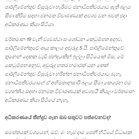
පාර්ලිමේන්තුව විසුරුවා හැරීමට ජනාධිපතිවරයාට ඇති බලය
සීමා කිරීම සඳහා ජනමත විචාරණයක් අවශ්‍ය වන බවත් එදා
අධිකරණය කියා සිටියා.
වර්තමාන 19 වැනි ව්‍යවස්ථා සංශෝධන කෙටුම්පත අනුව,
පාර්ලිමේන්තුවේ ආයු කාලය අවුරුදු 5 යි. පාර්ලිමේන්තුවේ
තුනෙන් දෙකක වැඩි ඡන්දයකින් ඉල්ලා සිටියොත් මිස, මේ
කෙටුම්පත අනුව, අවුරුදු හතර හමාරක් යන තෙක්
පාර්ලිමේන්තුව විසුරුවා හරින්න ජනාධිපතිවරයාට බැහැ.
ජනාධිපතිවරයාගේ ඒ අභිමතානුසාරී බලය සීමා කෙරෙන එම
වගන්තිය සඳහා ජනමත විචාරණයක් අවශ්‍යයි කියලා වර්තමාන
අධිකරණය කියා සිටියේ නැහැ.
අධිකරණයේ තීන්දුව ගැන ඔබ සතුටට පත්වෙනවද?
සමස්තයක් වශයෙන්, ඔව්. මං හැම දාම පෙනී හිටියේ විධායක