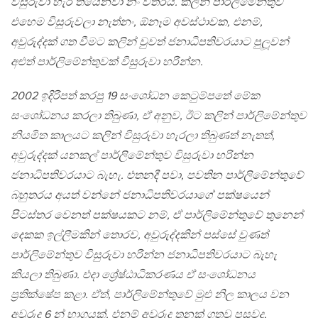
විසුරුවා හැර තියෙනවා නං විතරයි. කලින් පාර්ලිමේන්තුව
එහෙම විසුරුවලා නැත්නං, ඕනෑම අවස්ථාවක, එනම්,
අවුරුද්දක් ගත වීමට කලින් වුවත් ජනාධිපතිවරයාට පුලූවන්
අළුත් පාර්ලිමේන්තුවක් විසුරුවා හරින්න.
2002 ඉදිරිපත් කරපු 19 සංශෝධන කෙටුම්පතේ මේක
සංශෝධනය කරලා තිබුණා, ඒ අනුව, ඊට කලින් පාර්ලිමේන්තුව
නියමිත කාලයට කලින් විසුරුවා හැරලා තිබුණත් නැතත්,
අවුරුද්දක් යනකල් පාර්ලිමේන්තුව විසුරුවා හරින්න
ජනාධිපතිවරයාට බැහැ. එතනදී පවා, පවතින පාර්ලිමේන්තුවේ
බහුතරය අයත් වන්නේ ජනාධිපතිවරයාගේ පක්ෂයෙන්
පිටස්තර වෙනත් පක්ෂයකට නම්, ඒ පාර්ලිමේන්තුවේ තුනෙන්
දෙකක ඉල්ලීමකින් තොරව, අවුරුද්දකින් පස්සේ වුණත්
පාර්ලිමේන්තුව විසුරුවා හරින්න ජනාධිපතිවරයාට බැහැ
කියලා තිබුණා. එදා ශ්‍රේෂ්ඨාධිකරණය ඒ සංශෝධනය
ප‍්‍රතික්ෂේප කළා. ඒත්, පාර්ලිමේන්තුවේ මුළු නිල කාලය වන
අවුරුදු 6 න් භාගයක්, එනම් අවුරුදු තුනක් ගතවූ පසුවද,