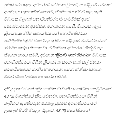
ප‍්‍රතික්ෂේප කළා. අධිකරණයේ මතය වුණේ, ආණ්ඩුවේ වෙනත්
අංශවල පාලනයකින් තොරව, හිතුමතේ පාවිච්චි කළ හැකි
විධායක බලයක් ජනාධිපතිවරයාට පැවරීමක් අපේ
ව්‍යවස්ථාවෙන් අපේක්ෂා නොකරන බවයි. විධායක බලය
ක‍්‍රියාත්මක කිරීම සම්බන්ධයෙන් ජනාධිපතිවරයා
පාර්ලිමේන්තුවට වගකිව යුතු බව ආණ්ඩුක‍්‍රම ව්‍යවස්ථාවෙන්
ස්ථාපිත කරලා තියෙනවා. වර්තමාන අධිකරණ තීන්දුව තුළ
තියෙන සාරය තමයි, අවසාන
‘ක‍්‍රියාව හෝ තීරණය’
විධායක
ජනාධිපතිවරයා විසින් ක‍්‍රියාත්මක කරන තාක් කල් ජනතා
පරමාධිපත්‍යයට හානියක් නොවන බවත්, ඒ නිසා ජනමත
විචාරණයක් අවශ්‍ය නොකරන බවත්.
අපි උදාහරණයක් ගමු: යෝජිත 19 වැනි සංශෝධන කෙටුම්පතේ
43 (2) වගන්තියේ කියැවෙනවා, ජනාධිපතිවරයා විසින්
කැබිනට් ඇමතිවරුන් පත්කළ යුත්තේ අගමැතිවරයාගේ
උපදෙස් පිටයි කියලා. ඊළඟට, 43 (3) වගන්තියෙන්