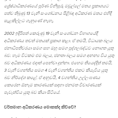
ශ්‍රේෂ්ඨාධිකරණයේ පූර්ණ විනිසුරු මඩුල්ලේ මතය ප‍්‍රකාශයට
පත්ව තිබූණු 13 වැනි සංශෝධනය පිළිබඳ අධිකරණ මතය එහිදී
සැළකිල්ලට ගැනුණේ නැහැ.
2002 ඉදිරිපත් කෙරුණු 19 වැනි සංශෝධන විභාගයේදී
අධිකරණය තවත් මතයක් ප‍්‍රකාශ කළා. ඒ තමයි, විධායක බලය
ජනාධිපතිවරයා සමග සහ ඔහු සමග පුද්ගලබද්ධව නොගත යුතු
බව. හැම විටකම එම බලය, ජනතා බලය සමග අනන්‍ය විය යුතු
බව අධිකරණය එදාත් පෙන්වා දුන්නා. එහෙම තියෙද්දිත් තමයි,
3 වැනි වගන්තිය සමග 4 වැනි වගන්තිය එකට කියැවිය යුතු
බව නිර්දේශ කළේ. ඒ අනුවයි, 4 වගන්තිය උල්ලංඝණය
කෙරෙන ඕනෑම කාරණයක් සඳහා ජනමත විචාරණයක්
පැවැත්විය යුතු බව කියා සිටියේ.
වර්තමාන අධිකරණය මොකක්ද කිව්වේ?