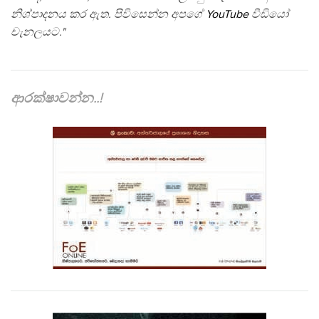
නිශ්පාදනය කර ඇත. පිවිසෙන්න අපගේ
YouTube
වීඩියෝ
චැනලයට."
ආරක්ෂාවන්න..!