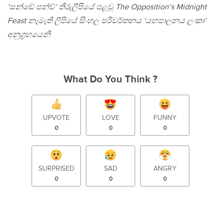
‘සන්ඬේ පන්ච්’ තීරුලිපියේ පළවූ The Opposition’s Midnight
Feast නැමැති ලිපියේ සිංහල පරිවර්තනය ‘යහපාලනය ලංකා’
අනුග‍්‍රහයෙනි
What Do You Think ?
UPVOTE
LOVE
FUNNY
0
0
0
SURPRISED
SAD
ANGRY
0
0
0