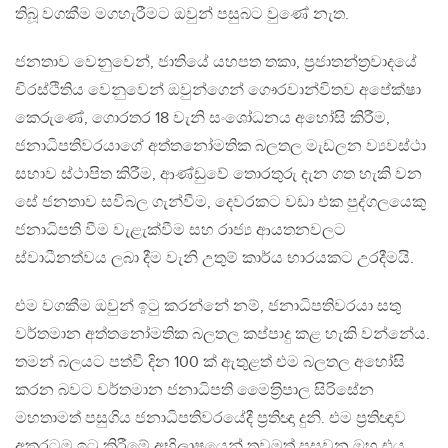
තිබූ වගකීම මගහැරීමට ඔවුන් පසුබට වුණේ නැත.
ජනතාව වෙනුවෙන්, ජාතියේ යහපත තකා, ප‍්‍රජාතන්ත‍්‍රවාදයේ
චිරස්ථිතිය වෙනුවෙන් ඔවුන්ගෙන් ගෞරවාන්විතව අපේක්ෂා
කෙරුණේ, ගොරතර 18 වැනි සංශෝධනය අහෝසි කිරීම,
ජනාධිපතිවරයාගේ අත්තනෝමතික බලතල මැඩලන ව්‍යවස්ථා
සභාව ස්ථාපිත කිරීම, ආණ්ඩුවේ තොරතුරු දැන ගත හැකි වන
සේ ජනතාව සවිබල ගැන්වීම, දෙවරකට වඩා එක පුද්ගලයෙකු
ජනාධිපති වීම වැළැක්වීම සහ රාජ්‍ය ආයතනවලට
ස්වාධීනත්වය ලබා දීම වැනි උතුම් කාර්ය භාරයකට උරදීමයි.
එම වගකීම ඔවුන් ඉටු කරන්නේ නම්, ජනාධිපතිවරයා සතු
වර්තමාන අත්තනෝමතික බලතල කප්පාදු කළ හැකි වන්නේය.
තමන් බලයට පත්වී දින 100 ක් ඇතුළත් එම බලතල අහෝසි
කරන බවට වර්තමාන ජනාධිපති මෛත‍්‍රිපාල සිරිසේන
මහතාමත් පසුගිය ජනාධිපතිවරයේදී ප‍්‍රතිඥා දුනි. එම ප‍්‍රතිඥාව
අකුරටම ඉටු කිරීමේ අභිලාෂයෙන් තවමත් පසුවන ඔහු එය