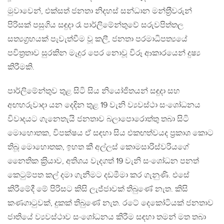
මුවාවෙන්, එක්සත් ජනතා නිදහස් සන්ධාන මන්ත‍්‍රීවරුන්
පිරිසක් පසුගිය සඳුදා රෑ පාර්ලිමේන්තුවේ සරුවපිත්තල
සත්‍යග‍්‍රහයක් පැවැත්වීම වූ කලී, ජනතා පරමාධිපත්‍යයේ
පවිත‍්‍රතාව සුරකින මැදුර පෙර නොවූ විරූ ආකාරයෙන් දුෂ්‍ය
කිරීමකි.
පාර්ලිමේන්තුව තුළ සිටි සිය නියෝජිතයන් සඳුදා සහ
අඟහරුවාදා යන දෙදින තුළ 19 වැනි ව්‍යවස්ථා සංශෝධනය
විවාදයට ගැනෙතැයි ජනතාව බලාපොරොත්තු තබා සිටි
මොහොතක, විපක්ෂය ඒ සඳහා සිය එකඟත්වයද ප‍්‍රකාශ කොට
තිබූ මොහොතක, ඉහත කී අල්ලස් කොමසාරිස්වරියගේ
නෛතික ක‍්‍රියාව, අතිශය වැදගත් 19 වැනි සංශෝධන පනත්
කෙටුම්පත කල් දමා ගැනීමට දඩමීමා කර ගැනුණි. එසේ
කිරීමේදී මේ පිරිසට කිසි ලැජ්ජාවක් තිබුණේ නැත. කිසි
කණගාටුවක්, දුකක් තිබුණේ නැත. රටේ දෙකෝටියක් ජනතාව
ජාතියේ ව්‍යවස්ථාව සංශෝධනය කිරීම සඳහා තමන් මත තබා