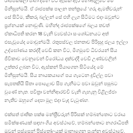
රාජපක්ෂලා පාගා දමන විට ඇසක් ඇර නොබැලූවේ මේ
මිනිසුන්මයි. ඒ රාජපක්ෂ පාලන තන්ත‍්‍රයේ ‘ගරු ඇමතිවරුන්’
සේ සිටීම, කීකරු බල්ලන් සේ එහි ලැග සිටීමට එදා ඔවුන්ට
ප‍්‍රශ්නයක් නොවුණි. මහින්ද රාජපක්ෂගේ බලය තවත්
ඒකාධිපති කරන 18 වැනි ව්‍යවස්ථා සංශෝධනයට අත්
එසැවූයේද මොවුන්මයි. රතුපස්වල ජනතාව පිරිසුදු ජලය ඉල්ලා
උද්ඝෝණය කරද්දී වෙඩි කන විට, මීගමුවේ ධීවරයන් සිය
ජීවිකාව වෙනුවෙන් විරෝධය දක්වද්දී වෙඩි උණ්ඩවලින්
උත්තර ලබන විට, ඇස්කන් පියාගෙන සිටියේද මේ
මිනිසුන්මයි. සිය නායකයාගේ පය ගැටෙන දූවිල්ල පවා
සැපතකියි සිතා පොළොව සිප ගැනීමට පවා ඔවුන් පසුබට
වුණේ නැත. පවිත‍්‍රා වන්නිආරච්චි වැනි ගැහැනු විළිලජ්ජා
නැතිව ඔහුගේ දෙපා මුල එදා වැඳ වැටුණහ.
එක්සත් ජාතික පක්ෂ මන්ත‍්‍රීවරුන් පිරිසක් හම්බන්තොට වරාය
සමීක්ෂණයක් සඳහා ගිය අවස්ථාවේ, හම්බන්තොට නගරාධිපති
ඔවුන් පස්සෙන් පිස්තෝලයක් මානාගෙන පැන්නූ අවස්ථාවේ,