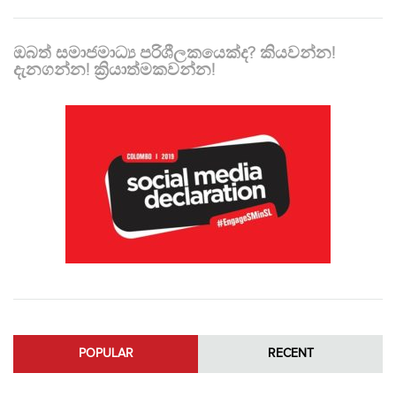
ඔබත් සමාජමාධ්‍ය පරිශීලකයෙක්ද? කියවන්න!
දැනගන්න! ක්‍රියාත්මකවන්න!
POPULAR
RECENT