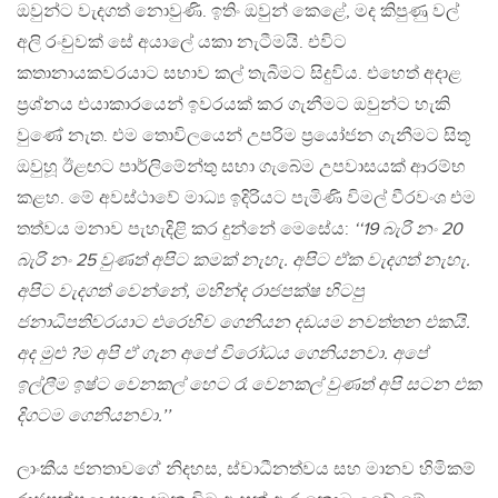
ඔවුන්ට වැදගත් නොවුණි. ඉතිං ඔවුන් කෙළේ, මද කිපුණු වල්
අලි රංචුවක් සේ අයාලේ යකා නැටීමයි. එවිට
කතානායකවරයාට සභාව කල් තැබීමට සිදුවිය. එහෙත් අදාළ
ප‍්‍රශ්නය එයාකාරයෙන් ඉවරයක් කර ගැනීමට ඔවුන්ට හැකි
වුණේ නැත. එම තොවිලයෙන් උපරිම ප‍්‍රයෝජන ගැනීමට සිතූ
ඔවුහූ ඊළඟට පාර්ලිමේන්තු සභා ගැබේම උපවාසයක් ආරම්භ
කළහ. මේ අවස්ථාවේ මාධ්‍ය ඉදිරියට පැමිණි විමල් වීරවංශ එම
තත්වය මනාව පැහැදිළි කර දුන්නේ මෙසේය:
‘‘19 බැරි නං 20
බැරි නං 25 වුණත් අපිට කමක් නැහැ. අපිට ඒක වැදගත් නැහැ.
අපිට වැදගත් වෙන්නේ, මහින්ද රාජපක්ෂ හිටපු
ජනාධිපතිවරයාට එරෙහිව ගෙනියන දඩයම නවත්තන එකයි.
අද මුළු ?ම අපි ඒ ගැන අපේ විරෝධය ගෙනියනවා. අපේ
ඉල්ලීම ඉෂ්ට වෙනකල් හෙට රෑ වෙනකල් වුණත් අපි සටන එක
දිගටම ගෙනියනවා.’’
ලාංකීය ජනතාවගේ නිදහස, ස්වාධීනත්වය සහ මානව හිමිකම්