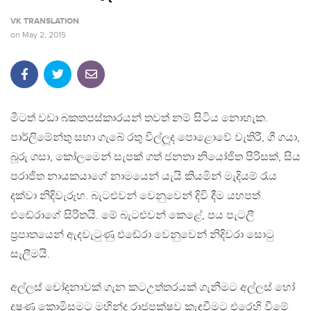
VK TRANSLATION
on
May 2, 2015
මීටත් වඩා බකතපස්කාරයන් තවත් නම් සිටිය නොහැක.
පාර්ලිමේන්තු සභා ගැබේ රතු විල්ලූද පොළොවේ වැතිරී, ගී ගයා,
බූරු ගසා, කෝලමෙන් සැපක් ගත් ජනතා නියෝජිත පිරිසක්, සිය
පරාජිත නායකයාගේ නාමයෙන් යැයි කියමින් මැදියම් රැය
දක්වා නිදිවැරූහ. බැටළුවන් වෙනුවෙන් දිවි දීම යහපත්
එඬේරාගේ සිරිතයි. මේ බැටළුවන් කෙළේ, පය පැටලී
ප‍්‍රපාතයෙන් ඇදවැටුණු එඬේරා වෙනුවෙන් නිදිවරා සොටු
සැලීමයි.
අල්ලස් චෝදනාවක් ගැන කටඋත්තරයක් ගැනීමට අල්ලස් හෝ
දූෂණ කොමිසමට මහින්ද රාජපක්ෂව කැඳවීමට එරෙහි වීමේ