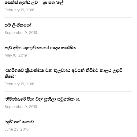
සෙක්ස් ඇන්ඩ් ලව් – බ්‍රා සහ ‘ලේ’
February 15, 2016
සම ලිංගිකයෝ
September 9, 2013
පෑඩ් අඳින ගැහැනියකගේ හෘදය සාක්ෂිය
May 10, 2019
‘රහසිගතව ක්‍රියාත්මක වන කුලවාදය අවසන් කිරීමට කාලය උදාවී
තිබේ.’
February 15, 2016
‘හිමින්සැරේ පියා විදා‘ සුනිලා සමුගත්තා ය.
September 9, 2013
‘භූමි’ ගේ කතාව
June 23, 2016