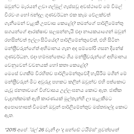
ඔවුන්ට මැරයන් ලවා ගල්මුල් ගැස්සවූ අවස්ථාවේ මේ විමල්
වීරවංශ හෝ බන්දුල ගුණවර්ධන එක කෑම වේලක්වත්
ගැනීමෙන් වැළකී උපවාස කෙළේද? තමන්ගේ පාර්ලිමේන්තු
සගයන්ගේ ආරක්ෂාව සලසන්නැයි එදා නායකයාගෙන් ඔවුන්
රහසින්වත් ඉල්ලා සිටියේද? පාර්ලිමේන්තුවේත්, එහි සිටින
මන්ත‍්‍රීවරුන්ගේත් අභිමානය ගැන අද පම්පෝරි ගසන දිනේෂ්
ගුණවර්ධන, එදා හම්බන්තොට ගිය මන්ත‍්‍රීවරුන්ගේ අභිමානය
වෙනුවෙන් වචනයක් හෝ කතා කෙළේද?
මෙසේ වගකීම් විරහිතව පාර්ලිමේන්තුවේදී හැසිරීම මගින් මේ
මන්ත‍්‍රීවරුන් මීට අවුරුදු පහකට කලින් ඔවුන්ව එහි පත්කොට
යැවූ ජනතාවගේ විශ්වාසය උල්ලංඝනය කොට ඇත. ජාතික
වැදගත්කමක් ඇති කාරණයක් මුල්තැන්හි ලා සැළකීමට
අපොහොසත් වීමෙන් ඔවුන් පාර්ලිමේන්තුව මස්තබාල්දු කොට
ඇත.
*2015 අපේ‍්‍රල් 26 වැනි දා ‘ද සන්ඬේ ටයිම්ස්’ පුවත්පතේ