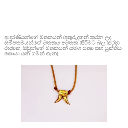
ආදරණීයන්ගේ මතකයන් (අතුරුදහන් කරන ලද
සමීපතමයන්ගේ මතකය අමතක කිරීමට බල කරන
රාජ්‍යක, ඔවුන්ගේ මතකයන් සමග සත්‍ය සහ යුක්තිය
සොයා යන ගමන් ගැන)