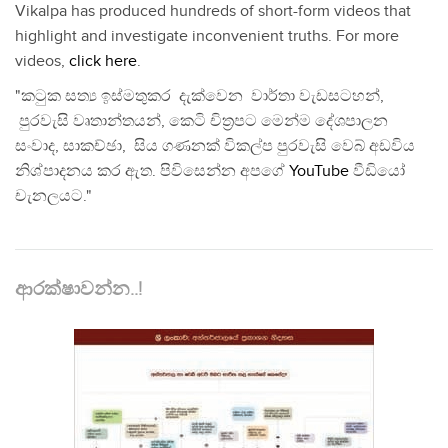
Vikalpa has produced hundreds of short-form videos that
highlight and investigate inconvenient truths. For more
videos,
click here
.
"කටුක සත්‍ය ඉස්මතුකර දැක්වෙන වාර්තා වැඩසටහන්,
පුරවැසි වෘතාන්තයන්, කෙටි චිත්‍රපට මෙන්ම දේශපාලන
සංවාද, සාකච්ඡා, සිය ගණනක් විකල්ප පුරවැසි වෙබ් අඩවිය
නිශ්පාදනය කර ඇත. පිවිසෙන්න අපගේ
YouTube
වීඩියෝ
චැනලයට."
ආරක්ෂාවන්න..!