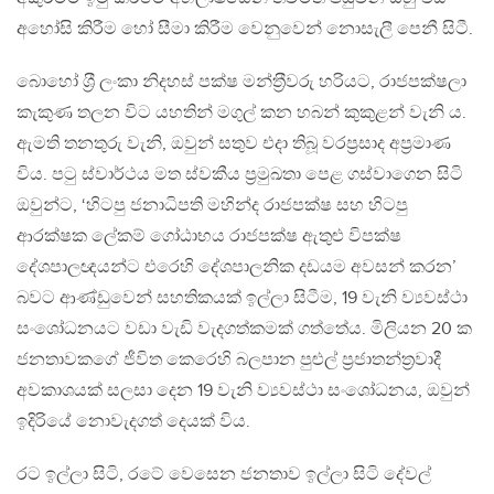
අහෝසි කිරීම හෝ සීමා කිරීම වෙනුවෙන් නොසැලී පෙනී සිටී.
බොහෝ ශ‍්‍රී ලංකා නිදහස් පක්ෂ මන්ත‍්‍රීවරු හරියට, රාජපක්ෂලා
කැකුණ තලන විට යහතින් මගුල් කන හබන් කුකුළන් වැනි ය.
ඇමති තනතුරු වැනි, ඔවුන් සතුව එදා තිබූ වරප‍්‍රසාද අප‍්‍රමාණ
විය. පටු ස්වාර්ථය මත ස්වකීය ප‍්‍රමුඛතා පෙළ ගස්වාගෙන සිටි
ඔවුන්ට, ‘හිටපු ජනාධිපති මහින්ද රාජපක්ෂ සහ හිටපු
ආරක්ෂක ලේකම් ගෝඨාභය රාජපක්ෂ ඇතුළු විපක්ෂ
දේශපාලඥයන්ට එරෙහි දේශපාලනික දඩයම අවසන් කරන’
බවට ආණ්ඩුවෙන් සහතිකයක් ඉල්ලා සිටීම, 19 වැනි ව්‍යවස්ථා
සංශෝධනයට වඩා වැඩි වැදගත්කමක් ගත්තේය. මිලියන 20 ක
ජනතාවකගේ ජීවිත කෙරෙහි බලපාන පුළුල් ප‍්‍රජාතන්ත‍්‍රවාදී
අවකාශයක් සලසා දෙන 19 වැනි ව්‍යවස්ථා සංශෝධනය, ඔවුන්
ඉදිරියේ නොවැදගත් දෙයක් විය.
රට ඉල්ලා සිටි, රටේ වෙසෙන ජනතාව ඉල්ලා සිටි දේවල්