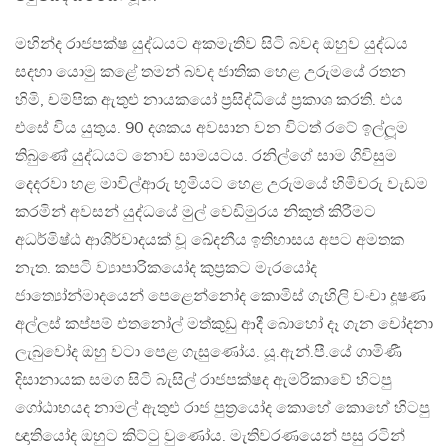
මහින්ද රාජපක්ෂ යුද්ධයට අකමැතිව සිටි බවද ඔහුව යුද්ධය
සදහා යොමු කළේ තමන් බවද ජාතික හෙළ උරුමයේ රතන
හිමි, චම්පික ඇතුළු නායකයෝ ප‍්‍රසිද්ධියේ ප‍්‍රකාශ කරති. එය
එසේ විය යුතුය. 90 දශකය අවසාන වන විටත් රටේ ඉල්ලූම
තිබුණේ යුද්ධයට නොව සාමයටය. රනිල්ගේ සාම ගිවිසුම
දෙදරවා හළ මාවිල්ආරු භූමියට හෙළ උරුමයේ හිමිවරු වැඩම
කරමින් අවසන් යුද්ධයේ මුල් වෙඩිමුරය නිකුත් කිරීමට
අධර්මිෂ්ඨ ආශිර්වාදයක් වූ ඛේදනීය ඉතිහාසය අපට අමතක
නැත. කපටි ව්‍යාපාරිකයෝද කුප‍්‍රකට මැරයෝද
ජාත්‍යෝන්මාදයෙන් පෙළෙන්නෝද කොමිස් ගැහිලි වංචා දූෂණ
අල්ලස් කප්පම් එතනෝල් මත්කුඩු ආදී බොහෝ දෑ ගැන චෝදනා
ලැබුවෝද ඔහු වටා පෙළ ගැසුණෝය. යූ.ඇන්.පී.යේ ගාමිණී
දිසානායක සමග සිටි බැසිල් රාජපක්ෂද ඇමරිකාවේ හිටපු
ගෝඨාභයද නාමල් ඇතුළු රාජ පුත‍්‍රයෝද කොහේ කොහේ හිටපු
ඥාතියෝද ඔහුට කිට්ටු වුණෝය. මැතිවරණයෙන් පසු රටින්