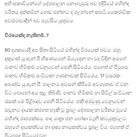
අහිංසකාවියන්ගේ දේශපාලන නොගැඹුරු බව ඉදිරියේ මහින්ද
චරිතය දක්කමින් ගොඩ එන්නට ද`ගලන්නේ කපටි කෛරාටික
අවස්ථාවාදීන් බව පැවසිය යුතුමය.
වීරයෙක්ද නැතිනම්..?
80 දශකයේදී අප සිතා සිටියේ මහින්ද වීරයෙක් බවය. ඔහු
දකුණේ යූ.ඇන්.පී.භීෂණයෙන් මියැදෙන හා වද විදින අයගේ
මානව හිමිකම් වෙනුවෙන් පෙනී සිටියේය. එහෙත් ඒ පිටුපස
මානව හිමිකම් සංවිධාන ගණනාවක් සිටියේය. 17 වසරක
අඛණ්ඩ යූ.ඇන්.පී. පාලනය අවසන් කිරීමේ අවශ්‍යතාව ඒ වන
විට බොහෝ අය තුළ තිබිණි. මානව හිමිකම් හා සිවිල් සංවිධාන
රැසක් මේ පිළිබදව පෙනී සිටියේය. එකී අරමුණු වෙනුවෙන්
ඔවුනට දායක කරගත හැකි වූ ප‍්‍රබල දේශපාලන චරිතය වූයේ
මහින්ද රාජපක්ෂය. පාද යාත‍්‍රා ජන ඝෝෂා වැනි කටයුතුවලට
ඔහුගේ දායකත්වය හා දෘෂ්‍ය නායකත්වය ප‍්‍රබල විය. එහෙත් ඒ
පිටුපසද සිටියෝ වූහ.