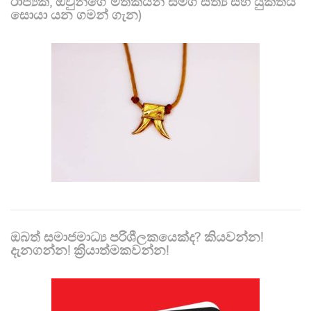
රාජ්‍යක, ඔවුන්ගේ මතකයන් සමග සත්‍ය සහ යුක්තිය
සොයා යන ගමන් ගැන)
ඔබත් සමාජමාධ්‍ය පරිශීලකයෙක්ද? කියවන්න!
දැනගන්න! ක්‍රියාත්මකවන්න!