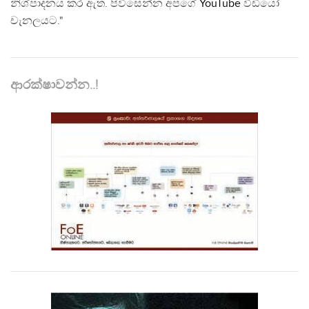
නිශ්පාදනය කර ඇත. පිවිසෙන්න අපගේ
YouTube
වීඩියෝ
චැනලයට."
ආරක්ෂාවන්න..!