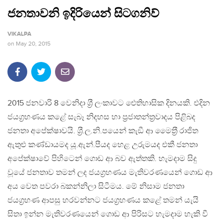
ජනතාවනි ඉදිරියෙන් සිටගනිව්
VIKALPA
on
May 20, 2015
2015 ජනවාරි 8 වෙනිදා ශ‍්‍රී ලංකාවට ඓතිහාසික දිනයකි. එදින
ජයග‍්‍රහණය කළේ සැබෑ නිදහස හා ප‍්‍රජාතන්ත‍්‍රවාදය පිළිබද
ජනතා අපේක්ෂාවයි. ශ‍්‍රී.ල.නි.පයෙන් කැඞී ආ මෛත‍්‍රී රාජිත
ඇතුළු කණ්ඩායමද යූ.ඇන්.පීයද හෙළ උරුමයද එකී ජනතා
අපේක්ෂාවේ පිහිටෙන් ගොඩ ආ බව ඇත්තකි. හැමදාම සිදු
වූයේ ජනතාව තමන් ලද ජයග‍්‍රහණය මැතිවරණයෙන් ගොඩ ආ
අය වෙත පවරා බකන්නිලා සිටීමය. මේ නිසාම ජනතා
ජයග‍්‍රහණ ආපසු හරවන්නට ජයග‍්‍රහණය කළේ තමන් යැයි
සිතා ඉන්න මැතිවරණයෙන් ගොඩ ආ පිරිසට හැමදාම හැකි වී