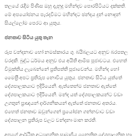
තලයේ රැදීම පිණිස ඔහු දැනුදු මහින්දව පොරපිටියට දක්කති.
මේ අපයෝජනය පැරදවීමට මහින්දට ඡන්දය දුන් නොදුන්
සියල්ලෝම පෙරට ආ යුතුය.
ජනතාව සිටිය යුතු තැන
රූප වන්දනාව හෝ නමස්කාරය ශු. බයිබලයට අනුව බරපතල
වරදකි. බුද්ධ ධර්මය අනුව එය අයිති ආමිස පූජාවටය. එහෙත්
විමුක්තිය ලැබෙන්නේ ප‍්‍රතිපත්ති පූජාවෙන්ය. මහින්ද හෝ
මෛත‍්‍රී අපට ප‍්‍රතිරූප නොවිය යුතුය. ජනතාව සිටිය යුත්තේ
දේශපාලකයාට ඉදිරියෙනි. ඇත්තෙන්ම ජනතාව ඇත්තේ
දේශපාලකයාට ඉදිරියෙනි. මන්ද යත් දේශපාලකයන්ට වඩා
උගතුන් ප‍්‍රාඥයන් දාර්ශනිකයන් ඇත්තේ ජනතාව අතරය.
එහෙත් ජනතාව ඔවුන්ගෙන් ප‍්‍රයෝජන ගන්නවාට වඩා
දේශපාලන ප‍්‍රතිරූප වලට වන්දනා මාන කරති.
අපගේ ආර්ථික අධ්‍යාපනික සාමාජීය නෛතික දේශපාලනික හා