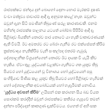
රාජපක්ෂට ඡන්දය දුන් බොහෝ දෙනා හොර මැරකම් දූෂණ
වංචා මත්ද්‍රව්‍ය ජාවාරම් ආදී දෑ අනුමත කළේ නැත. ඔවුන්ට
ඔවුන් දැන සිටි පමණින් තිබුණේ සරළ කාරණාවකි. එනම්
මහින්ද රාජපක්ෂ පාලනය යටතේ බෝම්බ පිපිරීම් ආදී දෑ
පිළිබදව බියකින් තොරව පාර තොටේ යා හැකි වාතාවරණයක්
ඇති වීමයි. ඊට අමතරව රට බේරා ගැනීම රට එක්සේසත් කිරීම
ත‍්‍රස්තවාදය නැතිකිරීම වැනි සංකල්පද එතරම් ගැඹුරු
දේශපාලනික විග‍්‍රයන්ගෙන් තොරව ඊට දායක වී යැයි කිව
හැකිය. ඒවා තුළ යුද්ධයක් වළක්වා ගැනීමට ගත යුතුව තිබූ
පියවර හෝ යුද්ධයෙන් වූ විනාශය හෝ යුද්ධයෙන් පසු
සංහිදියාව පිණිස කළ යුතුව තිබූ පියවර හෝ පිළිබදව හැගීමක්
හෝ දේශපාලනික අවබෝධයක් හෝ හැදෑරීමක් නොවීය.
”
යුද්ධය අවසන් කිරීම
” ලයිසන් එක කරාගන සිය බඩ වියත
සොරකම් කරද්දීත් ඔවුන් රාජපක්ෂට කතිරය ගැසුවේ තමන්
දන්නා පරිද්දෙන් කෘතගුණ දැක්වීමටය. එහෙත් ඒ අහිංසක