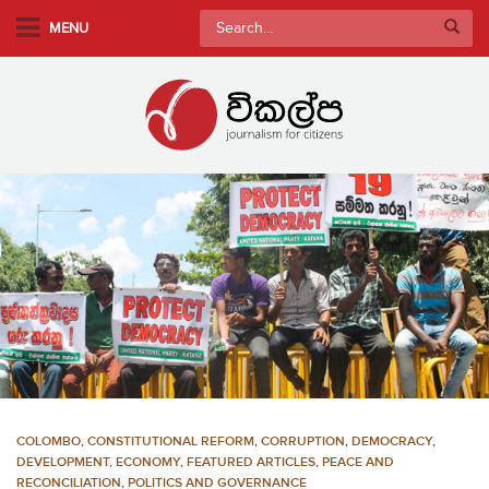
S
Search
MENU
k
for:
i
p
t
o
m
a
i
n
c
o
n
t
e
n
COLOMBO
,
CONSTITUTIONAL REFORM
,
CORRUPTION
,
DEMOCRACY
,
t
DEVELOPMENT, ECONOMY
,
FEATURED ARTICLES
,
PEACE AND
RECONCILIATION
,
POLITICS AND GOVERNANCE