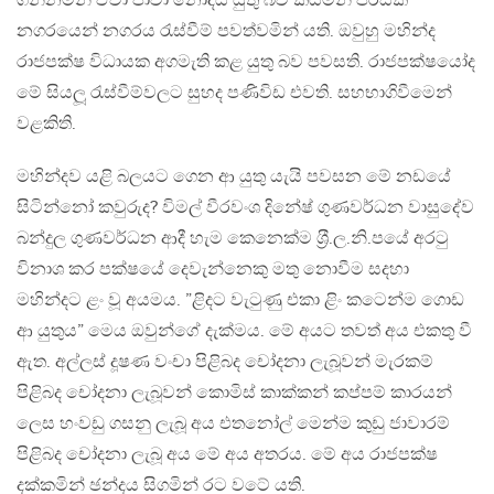
ගන්නමින් ඒවා පාවා නොදිය යුතු බව කියමින් පිරිසක්
නගරයෙන් නගරය රැස්වීම් පවත්වමින් යති. ඔවුහු මහින්ද
රාජපක්ෂ විධායක අගමැති කළ යුතු බව පවසති. රාජපක්ෂයෝද
මේ සියලූ රැස්වීම්වලට සුහද පණිවිඩ එවති. සහභාගිවීමෙන්
වළකිති.
මහින්දව යළි බලයට ගෙන ආ යුතු යැයි පවසන මේ නඩයේ
සිටින්නෝ කවුරුද? විමල් වීරවංශ දිනේෂ් ගුණවර්ධන වාසුදේව
බන්දුල ගුණවර්ධන ආදී හැම කෙනෙක්ම ශ‍්‍රී.ල.නි.පයේ අරටු
විනාශ කර පක්ෂයේ දෙවැන්නෙකු මතු නොවීම සදහා
මහින්දට ළං වූ අයමය. ”ළිදට වැටුණු එකා ළිං කටෙන්ම ගොඩ
ආ යුතුය” මෙය ඔවුන්ගේ දැක්මය. මේ අයට තවත් අය එකතු වී
ඇත. අල්ලස් දූෂණ වංචා පිළිබද චෝදනා ලැබූවන් මැරකම්
පිළිබද චෝදනා ලැබූවන් කොමිස් කාක්කන් කප්පම් කාරයන්
ලෙස හංවඩු ගසනු ලැබූ අය එතනෝල් මෙන්ම කුඩු ජාවාරම්
පිළිබද චෝදනා ලැබූ අය මේ අය අතරය. මේ අය රාජපක්ෂ
දක්කමින් ඡන්දය සිගමින් රට වටේ යති.