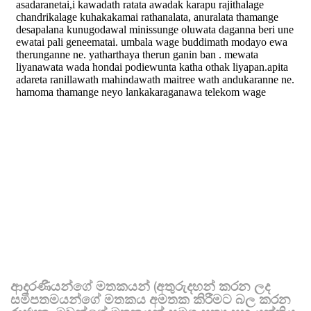
ආදරණීයන්ගේ මතකයන් (අතුරුදහන් කරන ලද
සමීපතමයන්ගේ මතකය අමතක කිරීමට බල කරන