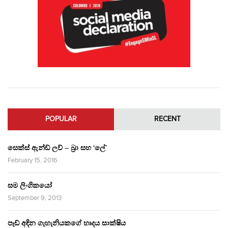
POPULAR
RECENT
සෙක්ස් ඇන්ඩ් ලව් – බ්‍රා සහ ‘ලේ’
February 15, 2016
සම ලිංගිකයෝ
September 9, 2013
පෑඩ් අඳින ගැහැනියකගේ හෘදය සාක්ෂිය