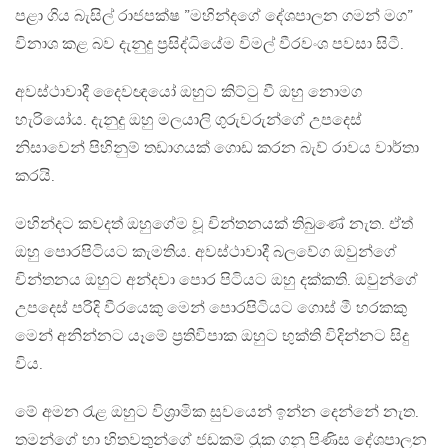
පළා ගිය බැසිල් රාජපක්ෂ ”මහින්දගේ දේශපාලන ගමන් මග”
විනාශ කළ බව දැනුදු ප‍්‍රසිද්ධියේම විමල් වීරවංශ පවසා සිටී.
අවස්ථාවාදී දෛවඥයෝ ඔහුට කිට්ටු වී ඔහු නොමග
හැරියෝය. දැනුදු ඔහු මලයාලි ගුරුවරුන්ගේ උපදෙස්
නිසාවෙන් පිහිනුම් තඩාගයක් ගොඩ කරන බැව් රාවය වාර්තා
කරයි.
මහින්දට කවදත් ඔහුගේම වූ චින්තනයක් තිබුණේ නැත. ඒත්
ඔහු පොරපිටියට කැමතිය. අවස්ථාවාදී බලවේග ඔවුන්ගේ
චින්තනය ඔහුට අන්දවා පොර පිටියට ඔහු දක්කති. ඔවුන්ගේ
උපදෙස් පරිදි වීරයෙකු මෙන් පොරපිටියට ගොස් මී හරකකු
මෙන් අනින්නට යෑමේ ප‍්‍රතිවිපාක ඔහුට භුක්ති විදින්නට සිදු
විය.
මේ අමන රැළ ඔහුට විශ‍්‍රාමික සුවයෙන් ඉන්න දෙන්නේ නැත.
තමන්ගේ හා හිතවතුන්ගේ ජඩකම් රැුක ගනු පිණිස දේශපාලන