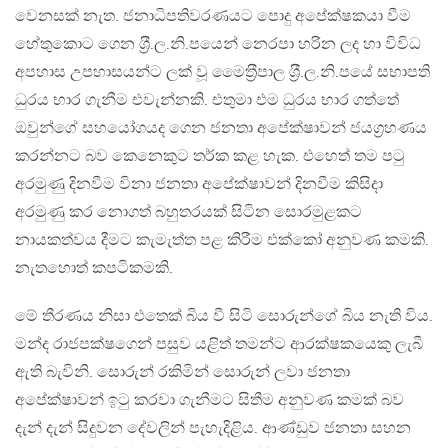
වෙනසක් නැත. ජනාධිපතිවරණයට පොදු අපේක්ෂකයා වීම
හේතුකොට ගෙන ශ‍්‍රී.ල.නි.පයෙන් නෙරපා හරින ලද හා විවිධ
අපහාස උපහාසයන්ට ලක් වූ මෛත‍්‍රීපාල ශ‍්‍රී.ල.නි.පයේ සභාපති
ධුරය භාර ගැනීම එවැන්නකි. එතුමා එම ධුරය භාර ගත්තේ
ඔවුන්ගේ සහයෝගයද ගෙන ජනතා අපේක්ෂාවන් ජයග‍්‍රහණය
කරන්නට බව කෙනෙකුට තර්ක කළ හැක. එහෙත් තම පටු
අරමුණු දිනවීම විනා ජනතා අපේක්ෂාවන් දිනවීම කිසිදා
අරමුණු කර නොගත් බහුතරයක් සිටින සොරමුළකට
නායකත්වය දීමට කැමැත්ත පළ කිරීම එක්කෝ අනුවණ කමකි.
නැතහොත් කපටිකමකි.
මේ තීරණය නිසා එතෙක් බිය වී සිටි සොරුන්ගේ බිය නැති විය.
මන්ද රාජපක්ෂගෙන් පසුව යළිත් තමන්ට ආරක්ෂකයෙකු ලැබී
ඇති බැවිනි. සොරුන් රකිමින් සොරුන් ලවා ජනතා
අපේක්ෂාවන් ඉටු කරවා ගැනීමට සිතීම අනුවණ කමක් බව
දැන් දැන් සිදුවන දේවලින් පැහැදිළිය. ආණ්ඩුව ජනතා සහන