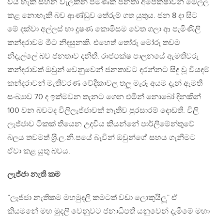
විය හැකි සහන වැලකින් පමණක් ජනතා අපේක්ෂාවන් මෙල්ල
කළ නොහැකි බව ආණ්ඩුව තේරුම් ගත යුතුය. ජන 8 දා සිට
මේ දක්වා අල්ලස් හා දූෂණ කොමිසම වෙත ගලා ආ පැමිණිලි
කන්දරාවම මීට නිදසුනකි. එහෙත් තෝරු මෝරු තවම
නිදැල්ලේ බව ජනතාව දනිති. රාජපක්ෂ පාලනයේ ඇමතිවරු
කන්දරාවත් ඔවුන් වෙනුවෙන් ජනතාවට දරන්නට සිදු වූ වියදම්
කන්දරාවන් මැතිවරණ වේදිකාවල තලූ මැරූ අයම දැන් ඇමති
සංඛ්‍යාව 70 ද ඉක්මවන තැනට ගෙන එමින් නොබෝ දිනකින්
100 වන බවටද විලිලැජ්ජාවක් නැතිව පුරසාරම් දොඩති. විලි
ලැජ්ජාව ටිකක් තියෙන උදවිය කියන්නේ පාර්ලිමේන්තුවේ
බලය තවමත් ශ‍්‍රී.ල.නි.පයේ බැවින් ඔවුන්ගේ සහය ගැනීමට
ඒවා කළ යුතු බවය.
ලැජ්ජා නැති කම
”ලැජ්ජා නැතිකම මහමුදලි කමටත් වඩා ලොකුයිලූ” ඒ
කියමනේ මහ මුදලි වෙනුවට ජනාධිපති යනුවෙන් දැමීමේ මහා