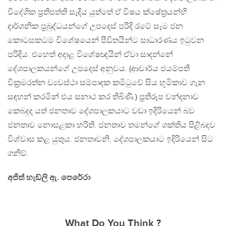
විදේශික ප‍්‍රතිපත්ති සෑදිය යුත්තේ ඒ විෂය ක්ෂේත‍්‍රයන්හි
දාර්ශනික ප‍්‍රබුද්ධයන්ගේ උපදෙස් පරිදි රටේ සෑම ජන
කොටසකටම විශේෂයෙන් පීඩිතයින්ට සාධාරණය ඉටුවන
පරිදිය. එහෙත් අදාළ විශේෂඥයින් ඒවා සාදන්නේ
දේශපාලකයන්ගේ උපදෙස් අනුවය. (ආචාර්ය ජයම්පති
වික‍්‍රමරත්න ව්‍යවස්ථා සම්පාදක කමිටුවේ සිය භූමිකාව ගැන
සඳහන් කරමින් එය සනාථ කර තිබිණි.) ප‍්‍රතිරූප වන්දනාව
කෙබදුද යත් ජනතාව දේශපාලකයාට වඩා ඉදිරියෙන් බව
ජනතාව නොසළකා හරිති. ජනතාව තමන්ගේ ශක්තිය පිළිබදව
විශ්වාස කළ යුතුය. ජනතාවනි. දේශපාලකයාට ඉදිරියෙන් සිට
ගනිව්.
අජිත් හැඞ්ලි ඇ. පෙරේරා
What Do You Think ?