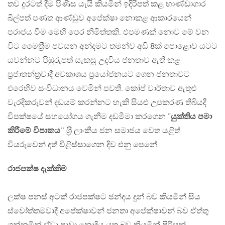
තව දුරටත් දීම පිණිස යැයි කියමින් ඉදිරිපත් කළ භාණ්ඩාගාර
බිල්පත් පණත ආණ්ඩුව අපේක්ෂා නොකළ ආකාරයෙන්
පරාජය වීම මෙහි පෙර නිමිත්තකි. එපමණක් නොව මේ වන
විට මෛත‍්‍රීම පවසන අන්දමට තමන්ව අඩි 8ක් පොළොව යටට
යවන්නට පිඹුරුපත් සැකසූ උදවිය ජනතාව ඇති කළ
ප‍්‍රජාතන්ත‍්‍රවාදී අවකාශය ප‍්‍රයෝජනයට ගෙන ජනතාවට
එරෙහිව සංවිධානය වෙමින් පවතී. කෝප් වාර්තාව ඇතුළු
වැරදිකරුවන් දඩයම් කරන්නට හැකි සියළු උපකරණ තිබියදී
විපක්ෂයේ සහයෝගය ගැනීම දඩමීමා කරගෙන ”
යුක්තිය පමා
කිරීමේ විපාකය
’’ ශ‍්‍රී ලාංකීය ජන සමාජය වෙත යළිත්
වියරුවෙන් දත් විළිස්සාගෙන දිව එනු පෙනේ.
රාජපක්ෂ දැක්කීම
ලක්ෂ පනස් අටක් රාජපක්ෂට ඡන්දය දුන් බව කියමින් සිය
ස්වෝත්තමවාදී අපේක්ෂාවන් ජනතා අපේක්ෂාවන් බව ඒත්තු