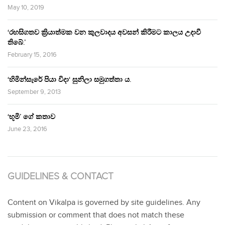
May 10, 2019
‘රහසිගතව ක්‍රියාත්මක වන කුලවාදය අවසන් කිරීමට කාලය උදාවී
තිබේ.’
February 15, 2016
‘හිමින්සැරේ පියා විදා‘ සුනිලා සමුගත්තා ය.
September 9, 2013
‘භූමි’ ගේ කතාව
June 23, 2016
GUIDELINES & CONTACT
Content on Vikalpa is governed by site guidelines. Any
submission or comment that does not match these