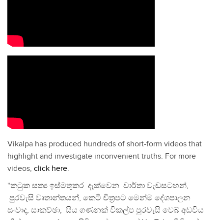
Vikalpa has produced hundreds of short-form videos that
highlight and investigate inconvenient truths. For more
videos,
click here
.
"කටුක සත්‍ය ඉස්මතුකර දැක්වෙන වාර්තා වැඩසටහන්,
පුරවැසි වෘතාන්තයන්, කෙටි චිත්‍රපට මෙන්ම දේශපාලන
සංවාද, සාකච්ඡා, සිය ගණනක් විකල්ප පුරවැසි වෙබ් අඩවිය