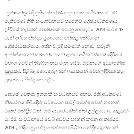
‘‘ප‍්‍රජාතන්ත‍්‍රවාදී ප‍්‍රතිසංස්කරණ සඳහා වන සංවිධානය’’ මේ
මැතිවරණ නීති සංශෝධනයට එරෙහිව ශ්‍රේෂ්ඨාධිකරණය
ඉදිරියේ නැවතත් පෙත්සමක් ගොනු කෙළේය. 2013 මාර්තු 13
වැනි දා සිය තීන්දුව ප‍්‍රකාශයට පත්කළ ඉන්දියානු
ශ්‍රේෂ්ඨාධිකරණය, අතීත වැරදි පමණක් නොව, එවැනි
අපේක්ෂකයන් සම්බන්ධයෙන් දැනට අධිකරණයක් ඉදිරියේ
විභාග වෙමින් තිබෙන නඩු ගැන සේම, ඔවුන්ගේ අධ්‍යාපනික
සුදුසුකම් පිළිබඳ තොරතුරුද ඡන්දදායකයන් වෙත ඉදිරිපත් කළ
යුතු බවට තීන්දු කෙළේය.
කෙසේ වෙතත්, ඉහත කී සංවිධානයට අනුව, එකී අධිකරණ
නියෝගය තිබියදීත්, වර්තමාන පාර්ලිමේන්තුවෙන් තුනෙන්
එකක් මන්ත‍්‍රීවරුන්, යම් ආකාරයකින් නීති උල්ලංඝනය කළවුන්
ය. එම සංවිධානයේ වෙබ් අඩවිය සඳහන් කරන ආකාරයට,
2014 ඉන්දියානු පාර්ලිමේන්තුවේ සිටින මන්ත‍්‍රීවරුන්ගෙන්