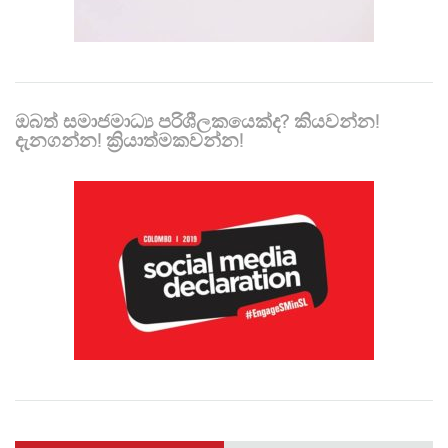
ඔබත් සමාජමාධ්‍ය පරිශීලකයෙක්ද? කියවන්න!
දැනගන්න! ක්‍රියාත්මකවන්න!