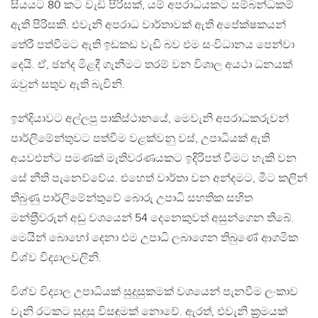
සියයට 80 කට වැඩි පිරිසක්, යම් අපරාධයකට සම්බන්ධකම්
ඇති පිරිසකි. එවැනි අපරාධ වාර්තාවක් ඇති අපේක්ෂකයන්
තේරී පත්වීමට ඇති ඉඩකඩ වැඩි බව එම සංවිධානය පෙන්වා
දෙයි. ඒ, ඡන්ද මිළදී ගැනීමට තරම් වන විශාල අයථා ධනයක්
ඔවුන් සතුව ඇති බැවිනි.
ඉන්දියාවට අල්ලපු පාකිස්ථානයේ, මෙවැනි අපරාධකරුවන්
පාර්ලිමේන්තුවට පත්වීම වළක්වනු වස්, උපාධියක් ඇති
අයවළුන්ට පමණක් මැතිවරණයකට ඉදිරිපත් වීමට හැකි වන
සේ නීති පැනෙව්වේය. එහෙත් වාර්තා වන අන්දමට, මීට කලින්
තිබුණු පාර්ලිමේන්තුවේ බොරු උපාධි සහතික සහිත
මන්ත‍්‍රීවරුන් අඩු වශයෙන් 54 දෙනෙකුවත් අසුන්ගෙන තිබේ.
මෙයින් බොහෝ දෙනා එම උපාධි ලබාගෙන තිබුණේ ආගමික
විශ්ව විද්‍යාලවලිනි.
විශ්ව විද්‍යාල උපාධියක් සුදුසුකමක් වශයෙන් පැනවීම ලංකාව
වැනි රටකට සුදුසු විසඳුමක් නොවේ. ඇරත්, එවැනි ක‍්‍රමයක්