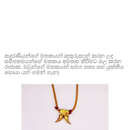
ආදරණීයන්ගේ මතකයන් (අතුරුදහන් කරන ලද
සමීපතමයන්ගේ මතකය අමතක කිරීමට බල කරන
රාජ්‍යක, ඔවුන්ගේ මතකයන් සමග සත්‍ය සහ යුක්තිය
සොයා යන ගමන් ගැන)