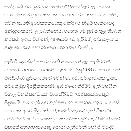
මන්ද යත්, එම ක‍්‍රමය යටතේ පාර්ලිමේන්තුව තුළ ජනතා
කැමැත්ත සමානුපාතිකව නියෝජනය වන නිසා ය. එසේම,
තමන් කැමති අපේක්ෂකයෙකු තෝරා ගැනීමේ හැකියාවද
ඡන්දදායකයාට ලැබෙන්නේය. එහෙත් මේ ක‍්‍රමය තුළ තිබෙන
නරකම අංගය වන්නේ, දූෂණයට ඉඩ ඇරීමත්, දේශපාලනය
පාදඩකරණය හෙවත් අපරාධකරණය වීමත් ය.
වැඩි වියදමකින් තොරව තනි ආසනයක් තුළ මැතිවරණ
ව්‍යාපාරය කරගෙන යාමේ හැකියාව තිබූ 1978 ට පෙර පැවති
මැතිවරණ ක‍්‍රමය යටතේ මෙන් නොව, සමානුපාතික ක‍්‍රමය
යටතේ මුළු දිස්ත‍්‍රික්කයක්ම ආවරණය කිරීමට ඇති හෙයින්
විශාල ධනස්කන්ධයක් වැය කිරීමට අපේක්ෂකයෙකුට
සිදුවෙයි. එම හැකියාව ඇත්තේ ධන කුවේරයෙකුට ය. එසේ
නොවන අයට සිදු වන්නේ, තමන් සතු දේපලක් විකුණා
ගැනීමෙන් හෝ කෙනෙකුගෙන් ණයක් ලබා ගැනීමෙන් හෝ
ධනපති අනුග‍්‍රාහකයෙකු සොයා ගැනීමෙන් හෝ ඒ වියදම