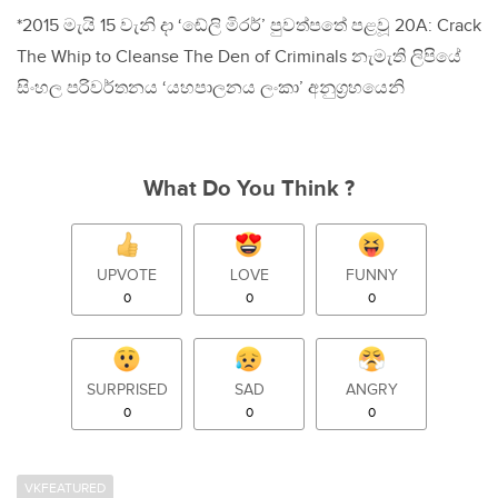
*2015 මැයි 15 වැනි දා ‘ඬේලි මිරර්’ පුවත්පතේ පළවූ 20A: Crack
The Whip to Cleanse The Den of Criminals නැමැති ලිපියේ
සිංහල පරිවර්තනය ‘යහපාලනය ලංකා’ අනුග‍්‍රහයෙනි
What Do You Think ?
UPVOTE
LOVE
FUNNY
0
0
0
SURPRISED
SAD
ANGRY
0
0
0
VKFEATURED