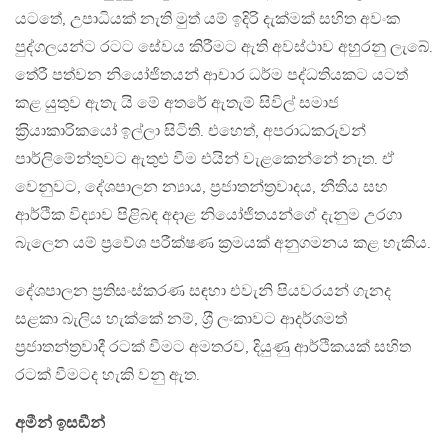
යටතේ, උපාධියක් නැති මුත් යම් ඉදිරි දැක්මක් සහිත අවංක
පුද්ගලයන්ට රටට සේවය කිරීමට ඇති අවස්ථාව අහුරනු ලැබේ.
තේරී පත්වන නියෝජිතයන් ආචාර ධර්ම පද්ධතියකට යටත්
කළ යුතුව ඇතැ යි මේ අතරේ ඇතැම් සිවිල් සමාජ
ක‍්‍රියාකාරිකයෝ ඉල්ලා සිටිති. එහෙත්, අපරාධකරුවන්
පාර්ලිමේන්තුවට ඇතුළු වීම එයින් වැළකෙන්නේ නැත. ඒ
වෙනුවට, දේශපාලන න්‍යාය, ප‍්‍රජාතන්ත‍්‍රවාදය, නීතිය සහ
ආර්ථික විද්‍යාව පිළිබඳ අදාළ නියෝජිතයන්ගේ දැනුම උරගා
බැලෙන යම් ප‍්‍රවේශ පරීක්ෂණ ක‍්‍රමයක් අනුගමනය කළ හැකිය.
දේශපාලන ප‍්‍රතිසංස්කරණ සඳහා එවැනි පියවරයන් ගැනද
සළකා බැලිය හැක්කේ නම්, ශ‍්‍රී ලංකාවට ආදර්ශමත්
ප‍්‍රජාතන්ත‍්‍රවාදී රටක් වීමට අමතරව, දියුණු ආර්ථිකයක් සහිත
රටක් වීමටද හැකි වනු ඇත.
අමීන් ඉසඞීන්