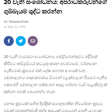
20 වැනි සංශෝධනය: අපරාධකරුවන්ගේ
ගුබ්බෑයම ශුද්ධ කරන්න
VK TRANSLATION
on
May 22, 2015
20 වැනි ව්‍යවස්ථා සංශෝධනය පාර්ලිමේන්තුවට ඉදිරිපත්
කිරීමට කඩිමුඩියේ කටයුතු කරන අවස්ථාවේ, වර්තමාන
මැතිවරණ ක‍්‍රමයේ එක් දෝෂ සහගත අංගයක් වන,
දේශපාලනය පාදඩකරණය වීමෙන් වළක්වාලන පියවර ගැනීම
කෙරෙහි දේශපාලන පක්ෂ සහ අදාළ පාර්ශව වැඩි සැළකිල්ලක්
දක්වන බවක් පෙනෙන්ට නැත.
මනාප ක‍්‍රමයක් සහිත දිස්ත‍්‍රික් සමානුපාතික නියෝජන ක‍්‍රමය,
වඩාත් ප‍්‍රජාතන්ත‍්‍රවාදී ඡන්ද ක‍්‍රමයක් වශයෙන් පෙනී යා හැක.