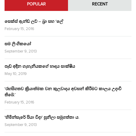
POPULAR
RECENT
සෙක්ස් ඇන්ඩ් ලව් – බ්‍රා සහ ‘ලේ’
February 15, 2016
සම ලිංගිකයෝ
September 9, 2013
පෑඩ් අඳින ගැහැනියකගේ හෘදය සාක්ෂිය
May 10, 2019
‘රහසිගතව ක්‍රියාත්මක වන කුලවාදය අවසන් කිරීමට කාලය උදාවී
තිබේ.’
February 15, 2016
‘හිමින්සැරේ පියා විදා‘ සුනිලා සමුගත්තා ය.
September 9, 2013