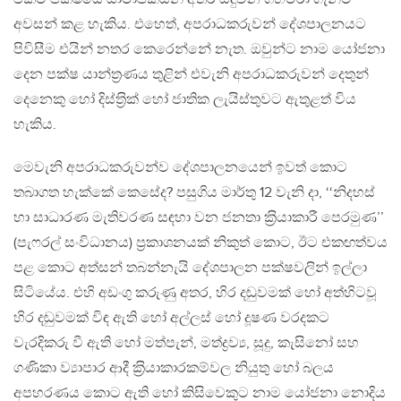
අවසන් කළ හැකිය. එහෙත්, අපරාධකරුවන් දේශපාලනයට
පිවිසීම එයින් නතර කෙරෙන්නේ නැත. ඔවුන්ට නාම යෝජනා
දෙන පක්ෂ යාන්ත‍්‍රණය තුළින් එවැනි අපරාධකරුවන් දෙතුන්
දෙනෙකු හෝ දිස්ත‍්‍රික් හෝ ජාතික ලැයිස්තුවට ඇතුළත් විය
හැකිය.
මෙවැනි අපරාධකරුවන්ව දේශපාලනයෙන් ඉවත් කොට
තබාගත හැක්කේ කෙසේද? පසුගිය මාර්තු 12 වැනි දා, ‘‘නිදහස්
හා සාධාරණ මැතිවරණ සඳහා වන ජනතා ක‍්‍රියාකාරී පෙරමුණ’’
(පැෆරල් සංවිධානය) ප‍්‍රකාශනයක් නිකුත් කොට, ඊට එකඟත්වය
පළ කොට අත්සන් තබන්නැයි දේශපාලන පක්ෂවලින් ඉල්ලා
සිටියේය. එහි අඩංගු කරුණු අතර, හිර දඬුවමක් හෝ අත්හිටවූ
හිර දඬුවමක් විඳ ඇති හෝ අල්ලස් හෝ දූෂණ වරදකට
වැරදිකරු වී ඇති හෝ මත්පැන්, මත්ද්‍රව්‍ය, සූදු, කැසිනෝ සහ
ගණිකා ව්‍යාපාර ආදී ක‍්‍රියාකාරකම්වල නියුතු හෝ බලය
අපහරණය කොට ඇති හෝ කිසිවෙකුට නාම යෝජනා නොදිය