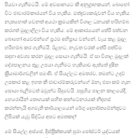
පියවා ගැනීමටයි. මේ අවසානයට කී අනුග‍්‍රාහකයන්, බොහෝ
විට ජාවාරම්කාරයන් විය හැකිය. මත්ද්‍රව්‍යකරුවන් විය හැකිය.
නැතහොත් වෙනත් අයථා ක‍්‍රමයකින් විශාල ධනයක් හරිහම්බ
කරගත් මුදලාලිලා විය හැකිය. මේ ආකාරයෙන් තේරී පත්වන
බොහෝ අයවළුන්ගේ ප‍්‍රථම අභිප‍්‍රාය වන්නේ, වැය කළ මුදල
හරිහම්බ කර ගැනීමයි. ඊළඟට, නැවත වරක් තේරී පත්වීම
සඳහා අවශ්‍ය කරන මුදල සොයා ගැනීමයි. ඒ සා විශාල මුදලක්
දේශපාලනය තුළ උපයා ගැනීමට හැකියාව ඇත්තේ දූෂිත
ක‍්‍රියාමාර්ගවලින් පමණි. ඒ සියල්ලට අමතරව, තමන්ට උදව්
උපකාර කළ ඉහත කී ජාවාරම්කරුවන්ගේ ඕනෑ එපා කම් ගැන
සොයා බැලීමටත් ඔවුන්ට සිදුවෙයි. පසුගිය පාලන කාලයේදී,
හෙරොයින් තොගයක් සහිත කන්ටේනරයක් නිදහස්
කරන්නැයි අගමැති කාර්යාලයෙන් රේගු දෙපාර්තමේන්තුවට
ලිපියක් යැවු සිද්ධිය අපට අමතකද?
මේ සියල්ල අස්සේ, දිස්ත‍්‍රික්කයක් පුරා පෝස්ටර් යුද්ධයක්