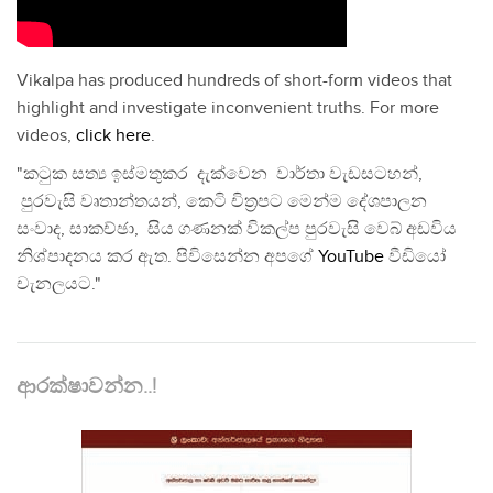
Vikalpa has produced hundreds of short-form videos that
highlight and investigate inconvenient truths. For more
videos,
click here
.
"කටුක සත්‍ය ඉස්මතුකර දැක්වෙන වාර්තා වැඩසටහන්,
පුරවැසි වෘතාන්තයන්, කෙටි චිත්‍රපට මෙන්ම දේශපාලන
සංවාද, සාකච්ඡා, සිය ගණනක් විකල්ප පුරවැසි වෙබ් අඩවිය
නිශ්පාදනය කර ඇත. පිවිසෙන්න අපගේ
YouTube
වීඩියෝ
චැනලයට."
ආරක්ෂාවන්න..!