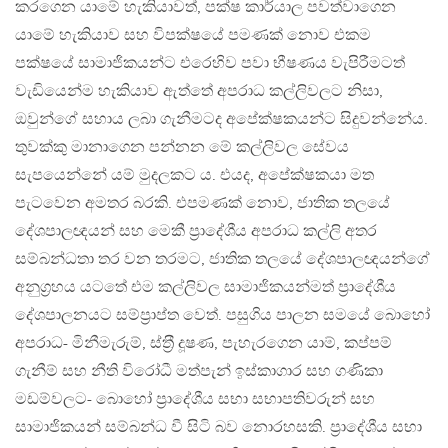
කරගෙන යාමේ හැකියාවත්, පක්ෂ කාර්යාල පවත්වාගෙන
යාමේ හැකියාව සහ විපක්ෂයේ පමණක් නොව එකම
පක්ෂයේ සාමාජිකයන්ට එරෙහිව පවා භීෂණය වැපිරීමටත්
වැඩියෙන්ම හැකියාව ඇත්තේ අපරාධ කල්ලිවලට නිසා,
ඔවුන්ගේ සහාය ලබා ගැනීමටද අපේක්ෂකයන්ට සිදුවන්නේය.
තුවක්කු මානාගෙන පන්නන මේ කල්ලිවල සේවය
සැපයෙන්නේ යම් මුදලකට ය. එයද, අපේක්ෂකයා මත
පැටවෙන අමතර බරකි. එපමණක් නොව, ජාතික තලයේ
දේශපාලඥයන් සහ මෙකී ප‍්‍රාදේශීය අපරාධ කල්ලි අතර
සම්බන්ධතා තර වන තරමට, ජාතික තලයේ දේශපාලඥයන්ගේ
අනුග‍්‍රහය යටතේ එම කල්ලිවල සාමාජිකයන්මත් ප‍්‍රාදේශීය
දේශපාලනයට සම්ප‍්‍රාප්ත වෙත්. පසුගිය පාලන සමයේ බොහෝ
අපරාධ- මිනීමැරුම්, ස්ත‍්‍රී දූෂණ, පැහැරගෙන යාම්, කප්පම්
ගැනීම් සහ නීති විරෝධී මත්පැන් ඉස්කාගාර සහ ගණිකා
මඩම්වලට- බොහෝ ප‍්‍රාදේශීය සභා සභාපතිවරුන් සහ
සාමාජිකයන් සම්බන්ධ වී සිටි බව නොරහසකි. ප‍්‍රාදේශීය සභා