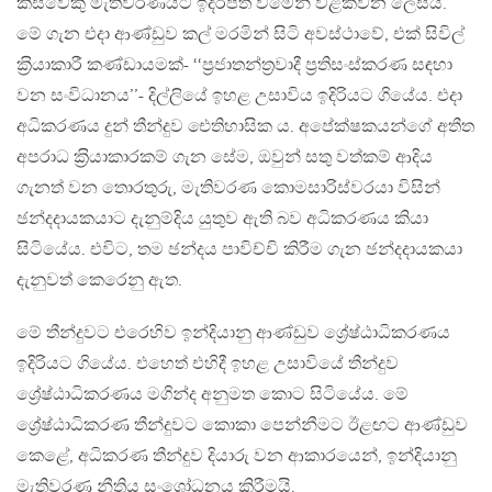
කිසිවෙකු මැතිවරණයට ඉදිරිපත් වීමෙන් වළක්වන ලෙසයි.
මේ ගැන එදා ආණ්ඩුව කල් මරමින් සිටි අවස්ථාවේ, එක් සිවිල්
ක‍්‍රියාකාරී කණ්ඩායමක්- ‘‘ප‍්‍රජාතන්ත‍්‍රවාදී ප‍්‍රතිසංස්කරණ සඳහා
වන සංවිධානය’’- දිල්ලියේ ඉහළ උසාවිය ඉදිරියට ගියේය. එදා
අධිකරණය දුන් තීන්දුව ඓතිහාසික ය. අපේක්ෂකයන්ගේ අතීත
අපරාධ ක‍්‍රියාකාරකම් ගැන සේම, ඔවුන් සතු වත්කම් ආදිය
ගැනත් වන තොරතුරු, මැතිවරණ කොමසාරිස්වරයා විසින්
ඡන්දදායකයාට දැනුම්දිය යුතුව ඇති බව අධිකරණය කියා
සිටියේය. එවිට, තම ඡන්දය පාවිච්චි කිරීම ගැන ඡන්දදායකයා
දැනුවත් කෙරෙනු ඇත.
මේ තීන්දුවට එරෙහිව ඉන්දියානු ආණ්ඩුව ශ්‍රේෂ්ඨාධිකරණය
ඉදිරියට ගියේය. එහෙත් එහිදී ඉහළ උසාවියේ තීන්දුව
ශ්‍රේෂ්ඨාධිකරණය මගින්ද අනුමත කොට සිටියේය. මේ
ශ්‍රේෂ්ඨාධිකරණ තීන්දුවට කොකා පෙන්නීමට ඊළඟට ආණ්ඩුව
කෙළේ, අධිකරණ තීන්දුව දියාරු වන ආකාරයෙන්, ඉන්දියානු
මැතිවරණ නීතිය සංශෝධනය කිරීමයි.