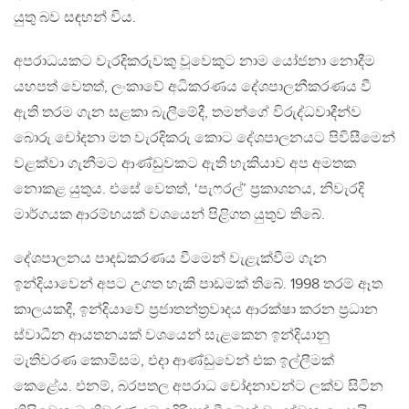
යුතු බව සඳහන් විය.
අපරාධයකට වැරදිකරුවකු වූවෙකුට නාම යෝජනා නොදීම
යහපත් වෙතත්, ලංකාවේ අධිකරණය දේශපාලනීකරණය වී
ඇති තරම ගැන සළකා බැලීමේදී, තමන්ගේ විරුද්ධවාදීන්ව
බොරු චෝදනා මත වැරදිකරු කොට දේශපාලනයට පිවිසීමෙන්
වළක්වා ගැනීමට ආණ්ඩුවකට ඇති හැකියාව අප අමතක
නොකළ යුතුය. එසේ වෙතත්, ‘පැෆරල්’ ප‍්‍රකාශනය, නිවැරදි
මාර්ගයක ආරම්භයක් වශයෙන් පිළිගත යුතුව තිබේ.
දේශපාලනය පාදඩකරණය වීමෙන් වැළැක්වීම ගැන
ඉන්දියාවෙන් අපට උගත හැකි පාඩමක් තිබේ. 1998 තරම් ඈත
කාලයකදී, ඉන්දියාවේ ප‍්‍රජාතන්ත‍්‍රවාදය ආරක්ෂා කරන ප‍්‍රධාන
ස්වාධීන ආයතනයක් වශයෙන් සැළකෙන ඉන්දියානු
මැතිවරණ කොමිසම, එදා ආණ්ඩුවෙන් එක ඉල්ලීමක්
කෙළේය. එනම්, බරපතල අපරාධ චෝදනාවන්ට ලක්ව සිටින