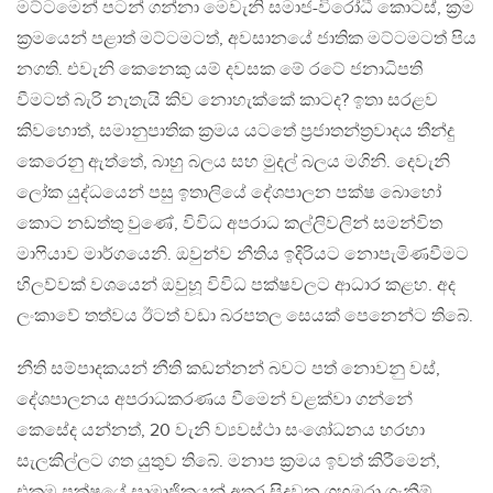
මට්ටමෙන් පටන් ගන්නා මෙවැනි සමාජ-විරෝධී කොටස්, ක‍්‍රම
ක‍්‍රමයෙන් පළාත් මට්ටමටත්, අවසානයේ ජාතික මට්ටමටත් පිය
නගති. එවැනි කෙනෙකු යම් දවසක මේ රටේ ජනාධිපති
වීමටත් බැරි නැතැයි කිව නොහැක්කේ කාටද? ඉතා සරළව
කිවහොත්, සමානුපාතික ක‍්‍රමය යටතේ ප‍්‍රජාතන්ත‍්‍රවාදය තීන්දු
කෙරෙනු ඇත්තේ, බාහු බලය සහ මුදල් බලය මගිනි. දෙවැනි
ලෝක යුද්ධයෙන් පසු ඉතාලියේ දේශපාලන පක්ෂ බොහෝ
කොට නඩත්තු වුණේ, විවිධ අපරාධ කල්ලිවලින් සමන්විත
මාෆියාව මාර්ගයෙනි. ඔවුන්ව නීතිය ඉදිරියට නොපැමිණවීමට
හිලව්වක් වශයෙන් ඔවුහූ විවිධ පක්ෂවලට ආධාර කළහ. අද
ලංකාවේ තත්වය ඊටත් වඩා බරපතල සෙයක් පෙනෙන්ට තිබේ.
නීති සම්පාදකයන් නීති කඩන්නන් බවට පත් නොවනු වස්,
දේශපාලනය අපරාධකරණය වීමෙන් වළක්වා ගන්නේ
කෙසේද යන්නත්, 20 වැනි ව්‍යවස්ථා සංශෝධනය හරහා
සැලකිල්ලට ගත යුතුව තිබේ. මනාප ක‍්‍රමය ඉවත් කිරීමෙන්,
එකම පක්ෂයේ සාමාජිකයන් අතර සිදුවන ගහමරා ගැනීම්