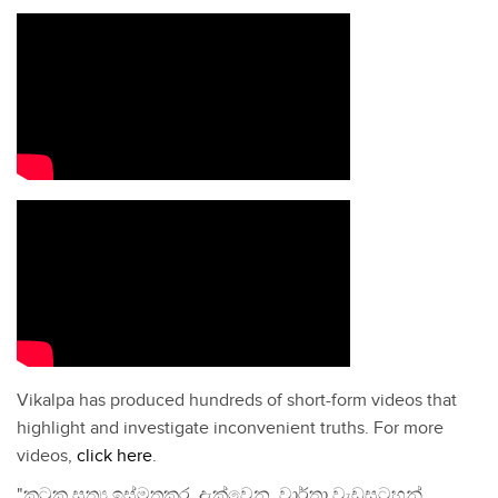
Vikalpa has produced hundreds of short-form videos that
highlight and investigate inconvenient truths. For more
videos,
click here
.
"කටුක සත්‍ය ඉස්මතුකර දැක්වෙන වාර්තා වැඩසටහන්,