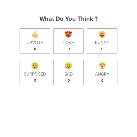
What Do You Think ?
UPVOTE
LOVE
FUNNY
0
0
0
SURPRISED
SAD
ANGRY
0
0
0