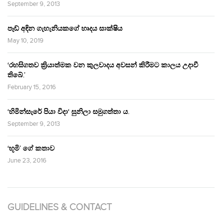
September 9, 2013
පෑඩ් අඳින ගැහැනියකගේ හෘදය සාක්ෂිය
May 10, 2019
‘රහසිගතව ක්‍රියාත්මක වන කුලවාදය අවසන් කිරීමට කාලය උදාවී
තිබේ.’
February 15, 2016
‘හිමින්සැරේ පියා විදා‘ සුනිලා සමුගත්තා ය.
September 9, 2013
‘භූමි’ ගේ කතාව
June 23, 2016
GUIDELINES & CONTACT