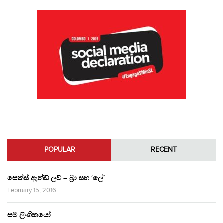
POPULAR
RECENT
සෙක්ස් ඇන්ඩ් ලව් – බ්‍රා සහ ‘ලේ’
February 15, 2016
සම ලිංගිකයෝ