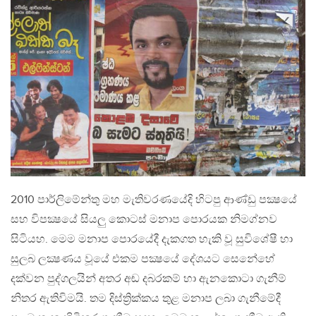
2010 පාර්ලිමේන්තු මහ මැතිවරණයේදි හිටපු ආණ්ඩු පක්‍ෂයේ
සහ විපක්‍ෂයේ සියලු කොටස් මනාප පොරයක නිමග්නව
සිටියහ. මෙම මනාප පොරයේදී දැකගත හැකි වූ සුවිශේෂී හා
සුලබ ලක්‍ෂණය වූයේ එකම පක්‍ෂයේ දේශයට සෙනේහේ
දක්වන පුද්ගලයින් අතර අඬ දබරකම් හා ඇනකොටා ගැනීම්
නිතර ඇතිවිමයි. තම දිස්ත්‍රික්කය තුළ මනාප ලබා ගැනීමේදී