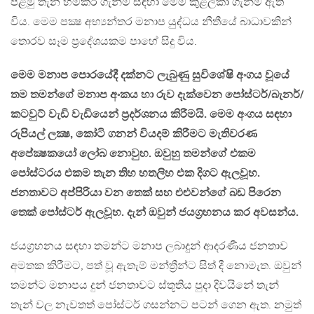
පළමු තැන හිමිකර ගැනීම සඳහා මෙම කුළල්කා ගැනීම ඇති
විය. මෙම පක්‍ෂ අභ්‍යන්තර මනාප යුද්ධය නීතීයේ බාධාවකින්
තොරව සෑම ප්‍රදේශයකම පාහේ සිදු විය.
මෙම මනාප පොරයේදී දක්නට ලැබුණු සුවිශේෂි අංගය වූයේ
තම තමන්ගේ මනාප අංකය හා රුව දැක්වෙන පෝස්ටර්/බැනර්/
කටවුට් වැඩි වැඩියෙන් ප්‍රදර්ශනය කිරීමයි. මෙම අංගය සඳහා
රුපියල් ලක්‍ෂ, කෝටි ගනන් වියදම් කිරීමට මැතිවරණ
අපේක්‍ෂකයෝ ලෝබ නොවුහ. ඔවුහු තමන්ගේ එකම
පෝස්ටරය එකම තැන තිහ හතලිහ එක දිගට ඇලවූහ.
ජනතාවට අප්පිරියා වන තෙක් සහ එළුවන්ගේ බඩ පිරෙන
තෙක් පෝස්ටර් ඇලවූහ. දැන් ඔවුන් ජයග්‍රහනය කර අවසන්ය.
ජයග්‍රහනය සඳහා තමන්ට මනාප ලබාදුන් ආදරණීය ජනතාව
අමතක කිරීමට, පත් වූ ඇතැම් මන්ත්‍රීන්ට සිත් දී නොමැත. ඔවුන්
තමන්ට මනාපය දුන් ජනතාවට ස්තූතිය පුදා දිවයිනේ තැන්
තැන් වල නැවතත් පෝස්ටර් ගසන්නට පටන් ගෙන ඇත. නමුත්