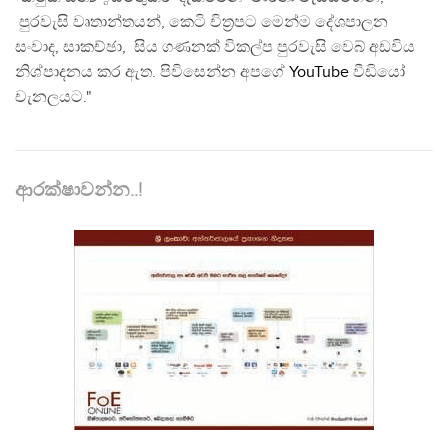
පුරවැසි වෘතාන්තයන්, කෙටි චිත්‍රපට මෙන්ම දේශපාලන
සංවාද, සාකච්ඡා, සිය ගණනක් විකල්ප පුරවැසි වෙබ් අඩවිය
නිශ්පාදනය කර ඇත. පිවිසෙන්න අපගේ
YouTube
වීඩියෝ
චැනලයට."
ආරක්ෂාවන්න..!