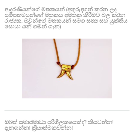
ආදරණීයන්ගේ මතකයන් (අතුරුදහන් කරන ලද
සමීපතමයන්ගේ මතකය අමතක කිරීමට බල කරන
රාජ්‍යක, ඔවුන්ගේ මතකයන් සමග සත්‍ය සහ යුක්තිය
සොයා යන ගමන් ගැන)
ඔබත් සමාජමාධ්‍ය පරිශීලකයෙක්ද? කියවන්න!
දැනගන්න! ක්‍රියාත්මකවන්න!