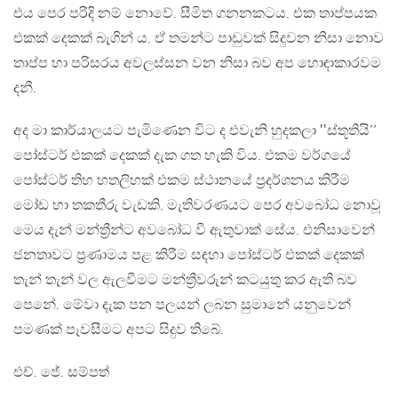
එය පෙර පරිදි නම් නොවේ. සීමිත ගනනකටය. එක තාප්පයක
එකක් දෙකක් බැගින් ය. ඒ තමන්ට පාඩුවක් සිදුවන නිසා නොව
තාප්ප හා පරිසරය අවලස්සන වන නිසා බව අප හොඳාකාරවම
දනී.
අද මා කාර්යාලයට පැමිණෙන විට ද එවැනි හුදකලා ‛‛ස්තූතියි’’
පෝස්ටර් එකක් දෙකක් දැක ගත හැකි විය. එකම වර්ගයේ
පෝස්ටර් තිහ හතලිහක් එකම ස්ථානයේ ප්‍රදර්ශනය කිරීම
මෝඩ හා තකතීරු වැඩකි. මැතිවරණයට පෙර අවබෝධ නොවූ
මෙය දැන් මන්ත්‍රීන්ට අවබෝධ වී ඇතුවාක් සේය. එනිසාවෙන්
ජනතාවට ප්‍රණාමය පළ කිරීම සඳහා පෝස්ටර් එකක් දෙකක්
තැන් තැන් වල ඇලවීමට මන්ත්‍රීවරුන් කටයුතු කර ඇති බව
පෙනේ. මේවා දැක පන පලයන් ලබන සුමානේ යනුවෙන්
පමණක් පැවසීමට අපට සිදුව තිබේ.
එච්. ජේ. සම්පත්