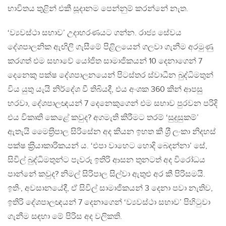
භාවිතය තුළින් එකී සූදානම පෙන්නුම් කරන්නේ නැත.
‘ව්‍යවස්ථා සභාව’ උදාහරණයට ගන්න. රාජ්‍ය සේවය
දේශපාලනික ඇඟිලි ගැසීමේ පිළිලයෙන් ගලවා ගැනීම අරමුණු
කරගත් එම සභාවේ යෝජිත සාමාජිකයන් 10 දෙනාගෙන් 7
දෙනෙකු පක්ෂ දේශපාලනයෙන් පිටස්තර ස්වාධීන බුද්ධිමතුන්
විය යුතු යැයි නිර්දේශ වී තිබියදී, එය අංශක 360 කින් ආපසු
හරවා, දේශපාලඥයන් 7 දෙනෙකුගෙන් එම සභාව පුරවන පරිදි
එය විකෘති කෙළේ කවුද? අගමැති කිරීමට තරම් ‘සුදුසුකම්’
ඇතැයි මෛත‍්‍රිපාල සිරිසේන අද කියන ඉහත කී ශ‍්‍රී ලංකා නිදහස්
පක්ෂ ක‍්‍රියාකාරිකයන් ය. ‘එපා වාහෙට හොදි බෙදන්නා’ සේ,
සිවිල් බුද්ධිමතුන්ට පැවරූ ඉතිරි ආසන තුනටත් අද විරෝධය
පාන්නේ කවුද? නිමල් සිරිපාල සිල්වා ඇතුළු අර කී පිරිසමයි.
ඉතිං, අවසානයේදී, ඒ සිවිල් සාමාජිකයන් 3 දෙනා පවා නැතිව,
ඉතිරි දේශපාලඥයන් 7 දෙනාගෙන් ‘ව්‍යවස්ථා සභාව’ පිහිටුවා
ගැනීම සඳහා මේ පිරිස අද වලිකති.