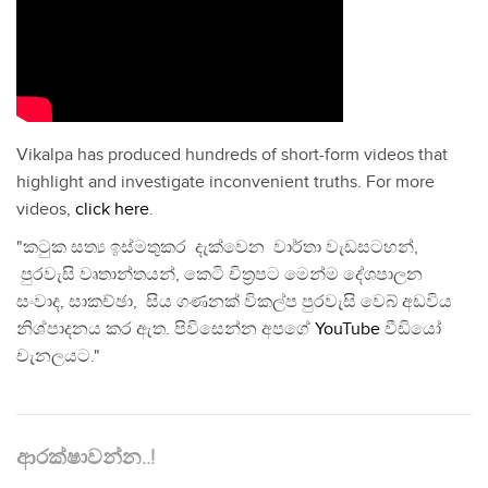
Vikalpa has produced hundreds of short-form videos that
highlight and investigate inconvenient truths. For more
videos,
click here
.
"කටුක සත්‍ය ඉස්මතුකර දැක්වෙන වාර්තා වැඩසටහන්,
පුරවැසි වෘතාන්තයන්, කෙටි චිත්‍රපට මෙන්ම දේශපාලන
සංවාද, සාකච්ඡා, සිය ගණනක් විකල්ප පුරවැසි වෙබ් අඩවිය
නිශ්පාදනය කර ඇත. පිවිසෙන්න අපගේ
YouTube
වීඩියෝ
චැනලයට."
ආරක්ෂාවන්න..!