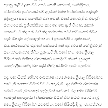
ආපසු හැරී බලන විට අපට පෙනී යන්නේ, මෛත‍්‍රීපාල
සිරිසේනට ප‍්‍රශ්නයක් තිබී ඇත්තේ මහින්ද රාජපක්ෂ නැමැති
පුද්ගලයා සමග පමණක් වන බවකි. එසේ නොමැතිව, එවැනි
ස්ථාවරයක්, ප‍්‍රතිපත්තිමය කාරණා මත ඇති විය හැක්කක්
නොවේ. මන්ද යත්, මහින්ද රාජපක්ෂ සම්බන්ධයෙන් තිබිය
හැකි ඕනෑම දේශපාලනික හෝ ප‍්‍රතිපත්තිමය ප‍්‍රශ්නයක්,
එයාකාරයෙන්ම ඔහුගේ පක්ෂයේ අති බහුතරයක් මන්ත‍්‍රීවරුන්
සම්බන්ධයෙන්ද තිබිය යුතු බැවිනි. එසේ නම්, මෛත‍්‍රීපාල
සිරිසේනට මහින්ද රාජපක්ෂව නොදිරවන්නේ, හුදෙක්
පෞද්ගලික හේතු මත යැයි තීන්දු කිරීමට අපට සිදුවෙයි.
එදා ජනාධිපති මහින්ද රාජපක්ෂ යටතේ මෛත‍්‍රීපාල සිරිසේනට
අගමැති තනතුර විටින් විට මගහැරුණි. අද මහින්ද රාජපක්ෂ
තමාට අගමැති තනතුර ඉල්ලමින් යන්නේ, එදා තමා විසින්ම
අගමැති තනතුරෙන් හිතාමතාම විටින් විට පිටමං කොට තැබූ
මෛත‍්‍රීපාල සිරිසේන යටතේ ය. එසේ තිබියදී, දි. මු. ජයරත්නට