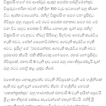
වික‍්‍රමසිංහගේ එම ආණ්ඩුව ඇතුළු සමස්ත පාර්ලිමේන්තුව
විසුරුවා හරින බවත්, එකී දින 100 වැඩ සටහනේ ඔහු කියන
විට, ඇත්ත වශයෙන්ම, රනිල් වික‍්‍රමසිංහ සමග වන ප‍්‍රසිද්ධ
ගිවිසුම ඔහු ගැසුවේ මේ රටේ සමස්ත ජනතාව සමග බව මේ
වන විට ඔහුට අමතක වී තිබිය නොහැක. දැන් ඔහු රනිල්
වික‍්‍රමසිංහ වෙනුවට නිමල් සිරිපාල සිල්වාව අගමැති කැරැවිය
හැකි බවට, ජෝන් සෙනෙවිරත්නව අගමැති කැරැවිය හැකි
බවට, සුසිල් පේ‍්‍රමජයන්තව අගමැති කැරැවිය හැකි බවට
පුරසාරම් කියයි. එකී කිසිවෙකු හෝ සමග, රහස් හෝ ප‍්‍රසිද්ධ
ගිවිසුමක්, ජනවාරි 8 වැනි දාට පෙර ඔහු ගසා තිබුණේදැයි දැන්
ඔහු රටට හෙළි කළ යුතුව තිබේ.
එහෙත් අප නොදැනුවත්ව එවැනි ගිවිසුමක් වැනි යම් හැඳිනීමක්
ඇති බව දැන් දැන් පෙනෙන්ට තිබේ. ඒ හැඳිනීම හෙවත්
‘කොන්ත‍්‍රාත්තුව’ ඔහු භාරගත්තේ ජනවාරි 8 වැනි දායින් පසුවයි.
ශ‍්‍රී ලංකා නිදහස් පක්ෂය කැඩෙන්නේ එතැන් සිටයි. එහිදී ශ‍්‍රී