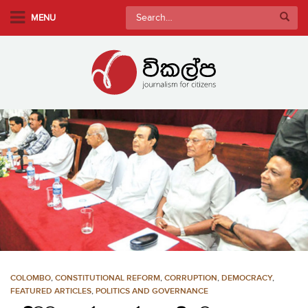
S
Search
MENU
k
for:
i
p
t
o
m
a
i
n
c
o
n
t
e
n
COLOMBO
,
CONSTITUTIONAL REFORM
,
CORRUPTION
,
DEMOCRACY
,
t
FEATURED ARTICLES
,
POLITICS AND GOVERNANCE