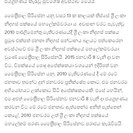
ජයග‍්‍රහණය කැරැවූ සුවිශේෂී අවස්ථාව මෙයයි.
මෛත‍්‍රීපාල සිරිසේන යනු වසර 13 ක කාලයක් තිස්සේ ශ‍්‍රී ලංකා
නිදහස් පක්ෂයේ මහලේකම්වරයා ය. අවසාන වරට පැවැත්වූ
2010 පාර්ලිමේන්තු මැතිවරණයේදී ශ‍්‍රී ලංකා නිදහස් පක්ෂය
ප‍්‍රමුඛ එක්සත් ජනතා නිදහස් සන්ධානය බලයට පත්කෙරෙන
අවස්ථාවේ එම ශ‍්‍රී ලංකා නිදහස් පක්ෂයේ මහලේකම්වරයා
වුණේ මෛත‍්‍රීපාල සිරිසේනයි. 2015 ජනවාරි 8 වැනි දා වන
විට, විපක්ෂයේ පොදු අපේක්ෂකයා වශයෙන් ඉදිරිපත් වන
මෛත‍්‍රීපාල සිරිසේන යනු, 2010 මැතිවරණයේ දී මේ රටේ
ජනතාව තමන්ට දුන් ජනවරම ප‍්‍රතික්ෂේප කොට, එම ජනවරම
අභියෝගයට ලක්කොට සිටි අපේක්ෂකයෙකි. එසේ හෙයින්,
එම අළුත් මෛත‍්‍රීපාල සිරිසේනව ජනවාරි 8 වැනි දා ජයග‍්‍රහණය
කරවන විට මේ රටේ ජනතාව ඇත්තෙන්ම අනිත් පැත්තෙන්
කෙළේ, 2010 ජනවරම ලත් ශ‍්‍රී ලංකා නිදහස් පක්ෂයේ
මහලේකම් පරණ මෛත‍්‍රීපාල සිරිසේනව පරාජය කැරැවීමයි.