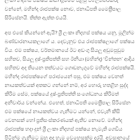
ලංකා නිදහස් පක්ෂය කඩා දැමීමේ පළමු වගඋත්තරකරු
වන්නේ, මහින්ද රාජපක්ෂ නොව, ජනාධිපති මෛත‍්‍රීපාල
සිරිසේනයි. තිත්ත ඇත්ත එයයි.
අප එසේ කියන්නේ ඇයි? ශ‍්‍රී ලංකා නිදහස් පක්ෂය යනු, මුලින්ම
බණ්ඩාරනායකලාගේ ය. දෙවැනුව එය රාජපක්ෂලාගේ පක්ෂය
විය. එම පක්ෂය, වර්තමානයේ ඊට අඩංගු සියලූ අඩුමපුඩුම
සහිතව, සියලූ දුෂ්-ප‍්‍රතිපත්ති සහ ඊනියා (මහින්ද) ‘චින්තන’ ආදිය
සහිතව අද තියෙන තත්වයට ගොඩනැගුවේ මහින්ද රාජපක්ෂයි.
මහින්ද රාජපක්ෂගේ පරාජයෙන් පසු, එම පක්ෂය වෙනත්
නායකත්වයක් අතකට ගන්නේ නම්, අර හොරු හතළිහ සුද්ද
කිරීම සේම, පක්ෂයේ දුෂ්-ප‍්‍රතිපත්ති සංශෝධනය කිරීමත්
අනිවාර්ය වන්නේය. එහෙත්, ජනාධිපති මෛත‍්‍රීපාල සිරිසේන
එම පක්ෂයේ නායකත්වය ගැනීමට යන්නේ, එවැනි කිසි
වෙනසක් හෝ ප‍්‍රතිසංස්කරණයක් ඇතිව නොවේ. මහින්ද
රාජපක්ෂ හදා දුන් ශ‍්‍රී ලංකා නිදහස් පක්ෂය නැමැති ගෙඩිය
පිටින්ම ගැනීමට ඔහු අද හැම වෙහෙසක්ම දරයි. අවසානයේ