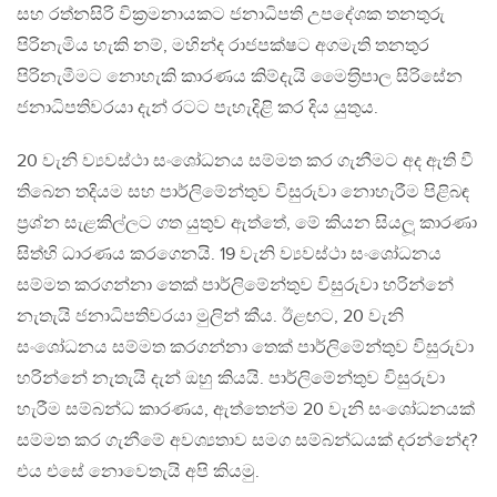
සහ රත්නසිරි වික‍්‍රමනායකට ජනාධිපති උපදේශක තනතුරු
පිරිනැමිය හැකි නම්, මහින්ද රාජපක්ෂට අගමැති තනතුර
පිරිනැමීමට නොහැකි කාරණය කිම්දැයි මෛත‍්‍රිපාල සිරිසේන
ජනාධිපතිවරයා දැන් රටට පැහැදිළි කර දිය යුතුය.
20 වැනි ව්‍යවස්ථා සංශෝධනය සම්මත කර ගැනීමට අද ඇති වී
තිබෙන තදියම සහ පාර්ලිමේන්තුව විසුරුවා නොහැරීම පිළිබඳ
ප‍්‍රශ්න සැළකිල්ලට ගත යුතුව ඇත්තේ, මේ කියන සියලූ කාරණා
සිත්හි ධාරණය කරගෙනයි. 19 වැනි ව්‍යවස්ථා සංශෝධනය
සම්මත කරගන්නා තෙක් පාර්ලිමේන්තුව විසුරුවා හරින්නේ
නැතැයි ජනාධිපතිවරයා මුලින් කීය. ඊළඟට, 20 වැනි
සංශෝධනය සම්මත කරගන්නා තෙක් පාර්ලිමේන්තුව විසුරුවා
හරින්නේ නැතැයි දැන් ඔහු කියයි. පාර්ලිමේන්තුව විසුරුවා
හැරීම සම්බන්ධ කාරණය, ඇත්තෙන්ම 20 වැනි සංශෝධනයක්
සම්මත කර ගැනීමේ අවශ්‍යතාව සමග සම්බන්ධයක් දරන්නේද?
එය එසේ නොවෙතැයි අපි කියමු.