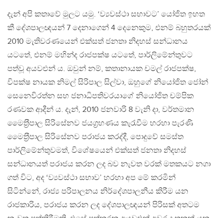
දැන් අපි කතාවේ මුලට යමු. ‘ව්‍යවස්ථා සභාවට’ යෝජිත ඉහත
කී දේශපාලඥයන් 7 දෙනාගෙන් 4 දෙනෙකුම, එනම් බහුතරයක්
2010 මැතිවරණයෙන් එක්සත් ජනතා නිදහස් සන්ධානය
යටතේ, එනම් මහින්ද රාජපක්ෂ යටතේ, පාර්ලිමේන්තුවට
පත්වූ අයවළුන් ය. ඔවුන් නම්, කතානායක චමල් රාජපක්ෂ,
විපක්ෂ නායක නිමල් සිරිපාල සිල්වා, ඔහුගේ නියෝජිත ජෝන්
සෙනෙවිරත්න සහ ජනාධිපතිවරයාගේ නියෝජිත චම්පික
රණවක ආදීන් ය. දැන්, 2010 ජනවාරි 8 වැනි දා, වර්තමාන
මෛත‍්‍රීපාල සිරිසේනව ජයග‍්‍රහණය කැරැවීම හරහා පැරණි
මෛත‍්‍රීපාල සිරිසේනව පරාජය කරද්දී, පොදුවේ සමස්ත
පාර්ලිමේන්තුවමත්, විශේෂයෙන් එක්සත් ජනතා නිදහස්
සන්ධානයත් පරාජය කරන ලද බව නැවත වරක් මතකයට නගා
ගත් විට, අද ‘ව්‍යවස්ථා සභාව’ හරහා අප මේ කරමින්
සිටින්නේ, රාජ්‍ය පරිපාලනය නිර්දේශපාලනීය කිරීම යන
රාජකාරිය, පරාජය කරන ලද දේශපාලඥයන් පිරිසක් අතටම