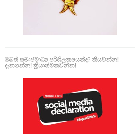
ඔබත් සමාජමාධ්‍ය පරිශීලකයෙක්ද? කියවන්න!
දැනගන්න! ක්‍රියාත්මකවන්න!