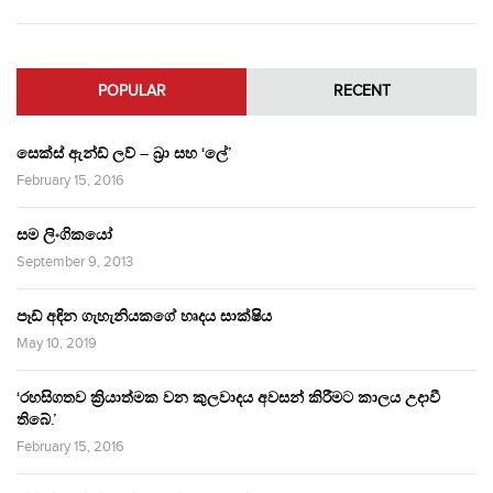
POPULAR
RECENT
සෙක්ස් ඇන්ඩ් ලව් – බ්‍රා සහ ‘ලේ’
February 15, 2016
සම ලිංගිකයෝ
September 9, 2013
පෑඩ් අඳින ගැහැනියකගේ හෘදය සාක්ෂිය
May 10, 2019
‘රහසිගතව ක්‍රියාත්මක වන කුලවාදය අවසන් කිරීමට කාලය උදාවී
තිබේ.’
February 15, 2016