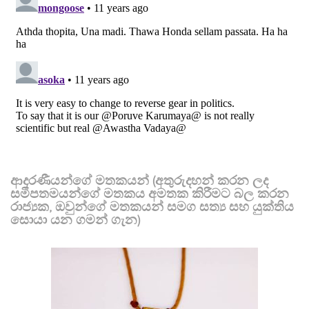
ආදරණීයන්ගේ මතකයන් (අතුරුදහන් කරන ලද
සමීපතමයන්ගේ මතකය අමතක කිරීමට බල කරන
රාජ්‍යක, ඔවුන්ගේ මතකයන් සමග සත්‍ය සහ යුක්තිය
සොයා යන ගමන් ගැන)