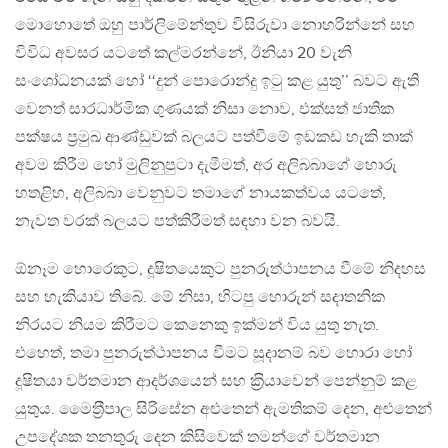
මොහොතේ ඔහු පාර්ලිමේන්තුව විසිරුවා නොහරින්නේ සහ
විවිධ අවසර යටතේ කල්මරන්නේ, ඊනියා 20 වැනි
සංශෝධනයක් හෝ ‘‘දුන් පොරොන්දු ඉටු කළ යුතු’’ බවට ඇති
වෙනත් සාරධාර්මික ගුණයක් නිසා නොව, එක්සත් ජාතික
පක්ෂය ප‍්‍රමුඛ ආණ්ඩුවක් බලයට පත්වීමේ ඉඩකඩ හැකි තාක්
අවම කිරීම හෝ මුලිනුපුටා දැමීමත්, අර අලිබබාගේ හොරු
හතළිහ, අලිබබා වෙනුවට තමාගේ නායකත්වය යටතේ,
නැවත වරක් බලයට පත්කිරීමත් සඳහා වන බවයි.
ඕනෑම හොරෙකුට, දූෂිතයෙකුට පුනරුත්ථාපනය වීමේ නිදහස
සහ හැකියාව තිබේ. මේ නිසා, හිටපු හොරුන් සදාතනික
නිරයට නියම කිරීමට කෙනෙකු ඉක්මන් විය යුතු නැත.
එහෙත්, තමා පුනරුත්ථාපනය වීමට සූදානම් බව හොරා හෝ
දූෂිතයා වර්තමාන ආදර්ශයෙන් සහ ක‍්‍රියාවෙන් පෙන්නුම් කළ
යුතුය. මෛත‍්‍රීපාල සිරිසේන අළුතෙන් ඇමතිකම් දෙන, අළුතෙන්
උපදේශක තනතුරු දෙන කිසිවෙක් තමන්ගේ වර්තමාන