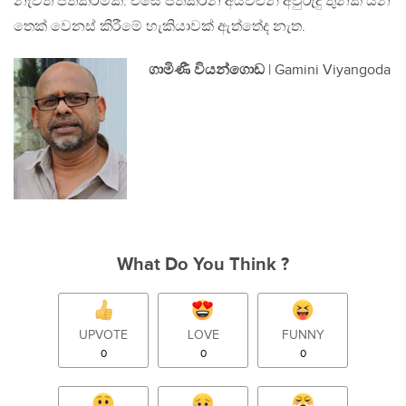
නැවත පත්කිරීමකි. එසේ පත්කරන අයවළුන් අවුරුදු තුනක් යන
තෙක් වෙනස් කිරීමේ හැකියාවක් ඇත්තේද නැත.
ගාමිණී වියන්ගොඩ
| Gamini Viyangoda
What Do You Think ?
UPVOTE
LOVE
FUNNY
0
0
0