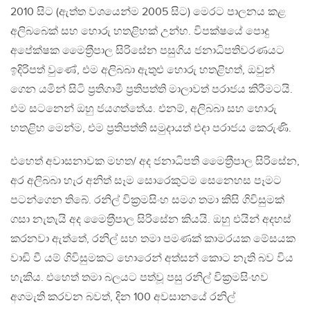
2010 සිට (ඇත්ත වශයෙන්ම 2005 සිට) මෙරට පාලනය කළ
අලිබබෙක් සහ හොරු හතළිහක් උන්හ. විපක්ෂයේ පොදු
අපේක්ෂක මෛත‍්‍රීපාල සිරිසේන පසුගිය ජනාධිපතිවරණයට
ඉදිරිපත් වුණේ, එම අලිබබා ඇතුළු හොරු හතළිහත්, ඔවුන්
ගෙන යමින් සිටි ප‍්‍රතිගාමී ප‍්‍රතිපත්ති මාලාවත් පරාජය කිරීමටයි.
එම සටනෙන් ඔහු ජයගත්තේය. එනම්, අලිබබා සහ හොරු
හතළිහ මෙන්ම, එම ප‍්‍රතිපත්ති සමුදායත් එදා පරාජය කෙරුණි.
එහෙත් අවාසනාවක මහත/ අද ජනාධිපති මෛත‍්‍රීපාල සිරිසේන,
අර අලිබබා හැර අනිත් සෑම සොරෙකුටම සෙනෙහස පෑමට
පටන්ගෙන තිබේ. රනිල් වික‍්‍රමසිංහ සමග තමා කිසි ගිවිසුමක්
ගසා නැතැයි අද මෛත‍්‍රීපාල සිරිසේන කියයි. ඔහු එයින් අදහස්
කරනවා ඇත්තේ, රනිල් සහ තමා පමණක් කාමරයක මේසයක
වාඩි වී යම් ගිවිසුමකට හොරෙන් අත්සන් කොට නැති බව විය
හැකිය. එහෙත් තමා බලයට පත්වූ පසු රනිල් වික‍්‍රමසිංහව
අගමැති කරවන බවත්, දින 100 අවසානයේ රනිල්