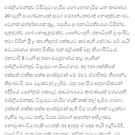
පාර්ලිමේන්තුව විසිරුවා හැරීම හෝ නොහැරීම යන කාරණය,
20 වැනි සංශෝධනයක් සමග සම්බන්ධතාවක් නොදක්වන බව,
වෙනත් සන්දර්භයක් තුළ, පසුගිය දා ජනාධිපතිවරයා විසින්ම,
දැනුවත්ව හෝ නොදැනුවත්ව, පෙන්වා දුනි. ජනාධිපති වූ දා සිට
තමා විසින් ශ‍්‍රී ලංකා නිදහස් පක්ෂයට කර ඇති සේවාව මේ යැයි
අවධාරණය කරනු පිණිස එක් රැළියකදී ඔහු කියා සිටියේ,
ජනවාරි 8 වැනි දා තමා ජයග‍්‍රහණය කළ සැණින්
පාර්ලිමේන්තුව විසුරුවා හැරියේ නම්, අද ඉතා ශක්තිමත්
එක්සත් ජාතික පක්ෂ ආණ්ඩුවක් මේ රටේ ස්ථාපිතව තිබෙන්ට
තිබූ බවයි. එය වළක්වනු ලැබීම, ඔහු එදා සිය අනුගාමිකයන්
ඉදිරියේ පෙන්නුම් කෙළේ, ආඩම්බරයට කාරණයක් වශයෙනි.
පාර්ලිමේන්තුව විසුරුවා හැරීම හැකි තාක් කල් දැමීම හරහා,
එක්සත් ජාතික පක්ෂ ආණ්ඩුවක් ඇති වීම හැකි තාක් වළක්වා
ගැනීම බලයට පත්වූ විගස ඔහුගේ ආසන්න අභිලාෂය
නොවුණා විය හැකි වෙතත්, අද ආපසු ඒ දෙස හැරී බැලීමේදී,
එසේ වීම ගැන ඔහු දක්වන සතුට තුළින් ගම්‍ය වන්නේ, මේ