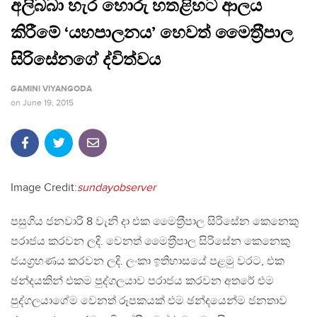
අලිබබා හැර හොරු හතළිහට ආලය
කිරීමේ ‘යහපාලනය’ හෙවත් මෛත‍්‍රීපාල
සිරිසේනගේ ද්විත්වය
GAMINI VIYANGODA
on
June 19, 2015
Image Credit:
sundayobserver
පසුගිය ජනවාරි 8 වැනි දා එක මෛත‍්‍රීපාල සිරිසේන කෙනෙකු
පරාජය කරවන ලදි. වෙනත් මෛත‍්‍රීපාල සිරිසේන කෙනෙකු
ජයග‍්‍රහණය කරවන ලදි. ලංකා ඉතිහාසයේ පළමු වරට, එක
ඡන්දයකින් එකම පුද්ගලයාව පරාජය කරවන අතරේ එම
පුද්ගලයාගේම වෙනත් රූපකයක් එම ඡන්දයෙන්ම ජනතාව