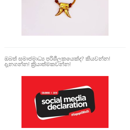
ඔබත් සමාජමාධ්‍ය පරිශීලකයෙක්ද? කියවන්න!
දැනගන්න! ක්‍රියාත්මකවන්න!