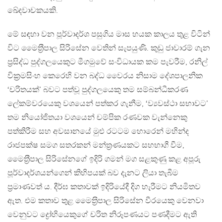
ඛේදවාචකයකි.
මේ සඳහා වන පූර්වාදර්ශ පසුගිය මාස හයක කාලය තුළ විටින්
විට මෛත‍්‍රීපාල සිරිසේන වෙතින් සැපයුණි. කුඩු ජාවාරම් ගැන
ප‍්‍රසිද්ධ පුද්ගලයෙකුට මීගමුවේ සංවිධායක කම පැවරීම, රනිල්
වික‍්‍රමසිංහ කෙරෙහි වන බද්ධ වෛරය නිසාම දේශපාලනික
‘චරිතයක්’ බවට පත්වූ පුද්ගලයෙකු තම සම්බන්ධීකරණ
ලේකම්වරයෙකු වශයෙන් පත්කර ගැනීම, ‘ව්‍යවස්ථා සභාවට’
තම නියෝජිතයා වශයෙන් චම්පික රණවක වැන්නෙකු
පත්කිරීම සහ අවසානයේ මුළු රටටම හොරෙන් මහින්ද
රාජපක්ෂ සමග සතරකන් මන්ත‍්‍රණයකට සහභාගී වීම,
මෛත‍්‍රීපාල සිරිසේනගේ ඉදිරි ගමන් මග සළකුණු කළ අපූරු
පූර්වාදර්ශයන්ගෙන් කිහිපයක් බව දැනට ලියා තැබීම
ප‍්‍රමාණවත් ය. දීර්ඝ කතාවක් ඉදිරියේදී දිග හැරීමට නියමිතව
ඇත. එම කතාව තුළ මෛත‍්‍රිපාල සිරිසේන වීරයෙකු වෙනවා
වෙනුවට ද්‍රෝහියෙකුගේ චරිත නිරූපණයට පණදීමට ඇති