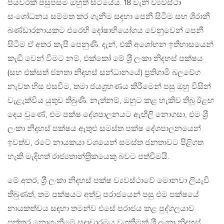
පියවරක් පසුපසම ඔහුත් සිටියේය. 18 වැනි ව්‍යවස්ථා
සංශෝධනය සම්මත කර ගැනීම සඳහා පෙනී සිටීම සහ ශිරානී
බණ්ඩාරනායකට එරෙහි දෝෂාභියෝගය වෙනුවෙන් පෙනී
සිටීම ඒ අතර කැපී පෙනුණි. දැන්, එකී අශෝභන ඉතිහාසයෙන්
කැඞී වෙන් වීමට නම්, එක්කෝ මේ ශ‍්‍රී ලංකා නිදහස් පක්ෂය
(සහ එක්සත් ජනතා නිදහස් සන්ධානයේ) ප‍්‍රතිගාමී බලවේග
නැවත හිස එසවීම, තමා ජයග‍්‍රහණය කිරීමෙන් පසු ඔහු විසින්
වැළැක්විය යුතුව තිබුණි. නැත්නම්, ඔහුට කළ හැකිව තිබූ ඊළඟ
දෙය වුණේ, එම පක්ෂ දේශපාලනයට ඇඟිලි නොගසා, එම ශ‍්‍රී
ලංකා නිදහස් පක්ෂය ඇතුළු සමස්ත පක්ෂ දේශපාලනයෙන්
ඉවත්ව, රටේ නායකයා වශයෙන් සමස්ත ජනතාවට පිළිගත
හැකි මැදිහත් රාජ්‍යතාන්ත‍්‍රිකයෙකු බවට පත්වීමයි.
මේ අතර, ශ‍්‍රී ලංකා නිදහස් පක්ෂ ව්‍යවස්ථාවේ මොනවා ලියැවී
තිබුණත්, තම පක්ෂයට අත්වූ පරාජයෙන් පසු එම පක්ෂයේ
නායකත්වය සඳහා තමන්ව එසේ පරාජය කළ පුද්ගලයාව
පත්කර නොගැනීමේ සදාචාරමය වගකීමක් ශ‍්‍රී ලංකා නිදහස්