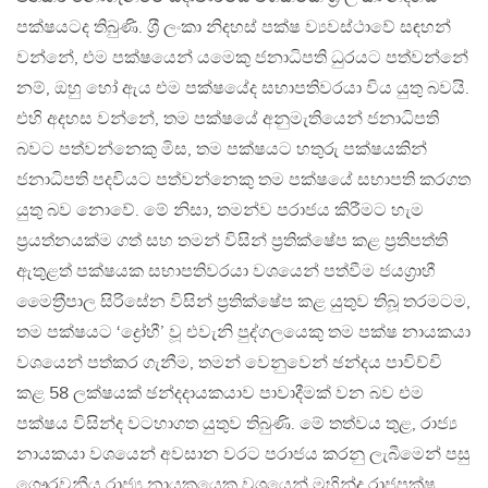
පක්ෂයටද තිබුණි. ශ‍්‍රී ලංකා නිදහස් පක්ෂ ව්‍යවස්ථාවේ සඳහන්
වන්නේ, එම පක්ෂයෙන් යමෙකු ජනාධිපති ධුරයට පත්වන්නේ
නම්, ඔහු හෝ ඇය එම පක්ෂයේද සභාපතිවරයා විය යුතු බවයි.
එහි අදහස වන්නේ, තම පක්ෂයේ අනුමැතියෙන් ජනාධිපති
බවට පත්වන්නෙකු මිස, තම පක්ෂයට හතුරු පක්ෂයකින්
ජනාධිපති පදවියට පත්වන්නෙකු තම පක්ෂයේ සභාපති කරගත
යුතු බව නොවේ. මේ නිසා, තමන්ව පරාජය කිරීමට හැම
ප‍්‍රයත්නයක්ම ගත් සහ තමන් විසින් ප‍්‍රතික්ෂේප කළ ප‍්‍රතිපත්ති
ඇතුළත් පක්ෂයක සභාපතිවරයා වශයෙන් පත්වීම ජයග‍්‍රාහී
මෛත‍්‍රීපාල සිරිසේන විසින් ප‍්‍රතික්ෂේප කළ යුතුව තිබූ තරමටම,
තම පක්ෂයට ‘ද්‍රෝහී’ වූ එවැනි පුද්ගලයෙකු තම පක්ෂ නායකයා
වශයෙන් පත්කර ගැනීම, තමන් වෙනුවෙන් ඡන්දය පාවිච්චි
කළ 58 ලක්ෂයක් ඡන්දදායකයාව පාවාදීමක් වන බව එම
පක්ෂය විසින්ද වටහාගත යුතුව තිබුණි. මේ තත්වය තුළ, රාජ්‍ය
නායකයා වශයෙන් අවසාන වරට පරාජය කරනු ලැබීමෙන් පසු
ගෞරවනීය රාජ්‍ය නායකයෙකු වශයෙන් මහින්ද රාජපක්ෂ