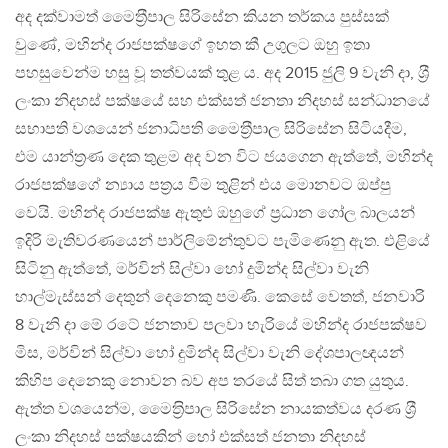
අද දක්වාමත් මෛත‍්‍රීපාල සිරිසේන කියන තර්කය පුස්සක්
වුණේ, මහින්ද රාජපක්ෂගේ ඉහත කී උගුලට ඔහු ඉතා
පහසුවෙන්ම හසු වූ තත්වයක් තුළ ය. අද 2015 ජුලි 9 වැනි දා, ශ‍්‍රී
ලංකා නිදහස් පක්ෂයේ සහ එක්සත් ජනතා නිදහස් සන්ධානයේ
සභාපති වශයෙන් ජනාධිපති මෛත‍්‍රීපාල සිරිසේන සිටියදීම,
එම යාන්ත‍්‍රණ දෙක තුළම අද වන විට ජයගෙන ඇත්තේ, මහින්ද
රාජපක්ෂගේ න්‍යාය පත‍්‍රය වීම තුළින් එය මොනවට ඔප්පු
වෙයි. මහින්ද රාජපක්ෂ ඇතුළු ඔහුගේ ප‍්‍රධාන ගෝල බාලයන්
ඉදිරි මැතිවරණයෙන් පාර්ලිමේන්තුවට පැමිණෙනු ඇත. එළියේ
සිටිනු ඇත්තේ, මර්වින් සිල්වා හෝ දුමින්ද සිල්වා වැනි
හාල්මැස්සන් දෙතුන් දෙනෙකු පමණි. කෙසේ වෙතත්, ජනවාරි
8 වැනි දා මේ රටේ ජනතාව පලවා හැරියේ මහින්ද රාජපක්ෂව
මිස, මර්වින් සිල්වා හෝ දුමින්ද සිල්වා වැනි දේශපාලඥයන්
කිහිප දෙනෙකු නොවන බව අප තරයේ සිත් තබා ගත යුතුය.
ඇත්ත වශයෙන්ම, මෛත‍්‍රිපාල සිරිසේන නායකත්වය දරණ ශ‍්‍රී
ලංකා නිදහස් පක්ෂයකින් හෝ එක්සත් ජනතා නිදහස්