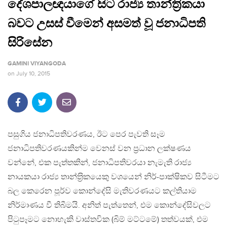
දේශපාලඥයාගේ සිට රාජ්‍ය තාන්ත‍්‍රිකයා
බවට උසස් වීමෙන් අසමත් වූ ජනාධිපති
සිරිසේන
GAMINI VIYANGODA
on
July 10, 2015
පසුගිය ජනාධිපතිවරණය, ඊට පෙර පැවති සෑම
ජනාධිපතිවරණයකින්ම වෙනස් වන ප‍්‍රධාන ලක්ෂණය
වන්නේ, එක පැත්තකින්, ජනාධිපතිවරයා නැමැති රාජ්‍ය
නායකයා රාජ්‍ය තාන්ත‍්‍රිකයෙකු වශයෙන් නිර්-පාක්ෂිකව සිටීමට
බල කෙරෙන පූර්ව කොන්දේසි මැතිවරණයට කල්තියාම
නිර්මාණය වී තිබීමයි. අනිත් පැත්තෙන්, එම කොන්දේසිවලට
පිටුපෑමට නොහැකි වාස්තවික (බිම් මට්ටමේ) තත්වයක්, එම