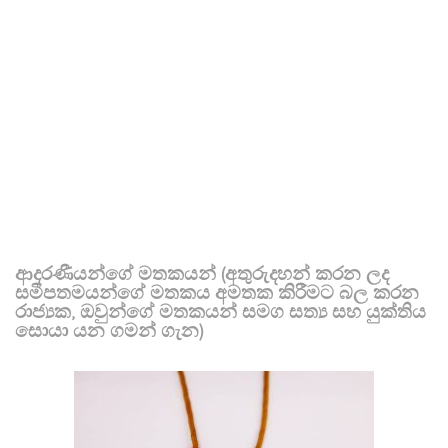
ආදරණීයන්ගේ මතකයන් (අතුරුදහන් කරන ලද
සමීපතමයන්ගේ මතකය අමතක කිරීමට බල කරන
රාජ්‍යක, ඔවුන්ගේ මතකයන් සමග සත්‍ය සහ යුක්තිය
සොයා යන ගමන් ගැන)