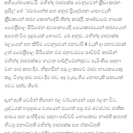
අභියෝගයකටයි. මහින්ද රාජපක්ෂ වෙනුවෙන් ක‍්‍රීඩා කරන
සුසිල් පේ‍්‍රමජයන්ත සහ අනුර ප‍්‍රියදර්ශන යාපා වැනි
ක‍්‍රීඩකයන් තරග කොන්දේසි තීන්දු කරද්දී, කණ්ඩායම් නායක
මෛත‍්‍රීපාල සිරිසේන අවසානයේදි මෙයාකාරයෙන් තරගයෙන්
අසමත් වීම පුදුමයක් නොවේ. මේ අනුව, මහින්ද රාජපක්ෂ
බලයෙන් පහ කිරීම වෙනුවෙන් ජනවාරි 8 වැනි දා ජනවරමක්
ලත් මෛත‍්‍රීපාල සිරිසේන එම ජනවරමම පාවිච්චි කරමින්
මහින්ද රාජපක්ෂට නැවත පාර්ලිමේන්තුවට පැමිණීම සඳහා
වන පාර කපා දීම, නිදහසින් පසු ලංකාවේ රාජ්‍ය නායකයෙකු
කළ විශාලතම පාවා දීම බව, අද වැසැංගිය නොහැකි සත්‍යයක්
බවට පත්ව තිබේ.
දැන් ඇති වෙමින් තිබෙන බල වර්ධනයන් දෙස බලන විට,
යුද්ධයක් හමුදාමය වශයෙන් ජයගත් පසු එම අවස්ථාව ජාතික
සාමය සහ සංහිඳියාව සඳහා පාවිච්චි නොකොට නාස්ති කරගත්
හිටපු ජනාධිපති මහින්ද රාජපක්ෂ සහ ඒකාධිපති