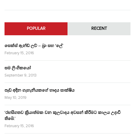
POPULAR
RECENT
සෙක්ස් ඇන්ඩ් ලව් – බ්‍රා සහ ‘ලේ’
February 15, 2016
සම ලිංගිකයෝ
September 9, 2013
පෑඩ් අඳින ගැහැනියකගේ හෘදය සාක්ෂිය
May 10, 2019
‘රහසිගතව ක්‍රියාත්මක වන කුලවාදය අවසන් කිරීමට කාලය උදාවී
තිබේ.’
February 15, 2016