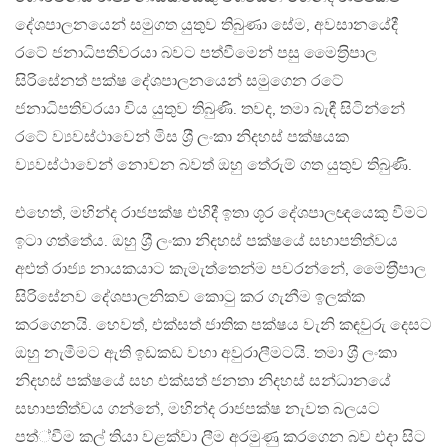
දේශපාලනයෙන් සමුගත යුතුව තිබුණා සේම, අවසානයේදී
රටේ ජනාධිපතිවරයා බවට පත්වීමෙන් පසු මෛත‍්‍රිපාල
සිරිසේනත් පක්ෂ දේශපාලනයෙන් සමුගෙන රටේ
ජනාධිපතිවරයා විය යුතුව තිබුණි. තවද, තමා බැඳී සිටින්නේ
රටේ ව්‍යවස්ථාවෙන් මිස ශ‍්‍රී ලංකා නිදහස් පක්ෂයක
ව්‍යවස්ථාවෙන් නොවන බවත් ඔහු තේරුම් ගත යුතුව තිබුණි.
එහෙත්, මහින්ද රාජපක්ෂ එහිදී ඉතා ශූර දේශපාලඥයෙකු වීමට
ඉටා ගත්තේය. ඔහු ශ‍්‍රී ලංකා නිදහස් පක්ෂයේ සභාපතිත්වය
අළුත් රාජ්‍ය නායකයාට කැමැත්තෙන්ම පවරන්නේ, මෛත‍්‍රීපාල
සිරිසේනව දේශපාලනිකව කොටු කර ගැනීම ඉලක්ක
කරගෙනයි. හෙවත්, එක්සත් ජාතික පක්ෂය වැනි කඳවුරු දෙසට
ඔහු නැමීමට ඇති ඉඩකඩ වහා අවුරාලීමටයි. තමා ශ‍්‍රී ලංකා
නිදහස් පක්ෂයේ සහ එක්සත් ජනතා නිදහස් සන්ධානයේ
සභාපතිත්වය ගන්නේ, මහින්ද රාජපක්ෂ නැවත බලයට
පත්්වීම කල් තියා වළක්වා ලීම අරමුණු කරගෙන බව එදා සිට