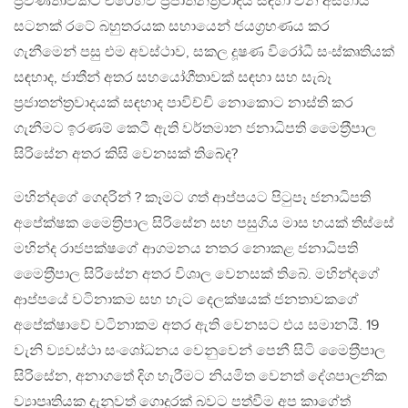
ප‍්‍රවණතාවකට එරෙහිව ප‍්‍රජාතන්ත‍්‍රවාදය සඳහා වන අසහාය
සටනක් රටේ බහුතරයක සහායෙන් ජයග‍්‍රහණය කර
ගැනීමෙන් පසු එම අවස්ථාව, සකල දූෂණ විරෝධී සංස්කෘතියක්
සඳහාද, ජාතීන් අතර සහයෝගීතාවක් සඳහා සහ සැබෑ
ප‍්‍රජාතන්ත‍්‍රවාදයක් සඳහාද පාවිච්චි නොකොට නාස්ති කර
ගැනීමට ඉරණම් කෙටී ඇති වර්තමාන ජනාධිපති මෛත‍්‍රීපාල
සිරිසේන අතර කිසි වෙනසක් තිබේද?
මහින්දගේ ගෙදරින් ? කෑමට ගත් ආප්පයට පිටුපෑ ජනාධිපති
අපේක්ෂක මෛත‍්‍රිපාල සිරිසේන සහ පසුගිය මාස හයක් තිස්සේ
මහින්ද රාජපක්ෂගේ ආගමනය නතර නොකළ ජනාධිපති
මෛත‍්‍රීපාල සිරිසේන අතර විශාල වෙනසක් තිබේ. මහින්දගේ
ආප්පයේ වටිනාකම සහ හැට දෙලක්ෂයක් ජනතාවකගේ
අපේක්ෂාවේ වටිනාකම අතර ඇති වෙනසට එය සමානයි. 19
වැනි ව්‍යවස්ථා සංශෝධනය වෙනුවෙන් පෙනී සිටි මෛත‍්‍රීපාල
සිරිසේන, අනාගතේ දිග හැරීමට නියමිත වෙනත් දේශපාලනික
ව්‍යාපෘතියක දැනුවත් ගොදුරක් බවට පත්වීම අප කාගේත්