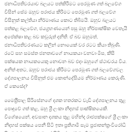
ජනාධිපතිවරයාව බලයට පත්කිරීමට පෙරමුණ ගත් බලවේග
විසින් සේම ඔහුව පරාජය කිරීමට පෙරමුණ ගත් බලවේග
විසිනුත් කල්තියා නිර්මාණය කොට තිබීමයි. ඔහුව බලයට
පත්කළ බලවේග, ජයග‍්‍රහණයෙන් පසු ඔහු නිර්පාක්ෂික වෙතැයි
අපේක්ෂා කළ බව කවුරුත් දනිති. ඒ බව ඔහුමත්,
ජනාධිපතිවරණයට කලින් නොයෙක් වර රටට කියා තිබුණි.
රටේ සහ සමස්ත ජනතාවගේ නායකයා වනවා මිස, කිසි
පක්ෂයක නායකයෙකු නොවන බව එදා ඔහුගේ ස්ථාවරය විය.
අනිත් අතට, ඔහුව පරාජය කිරීමට පෙරමුණ ගත් බලවේගවල
දේශපාලනය විසිනුත් එම කොන්දේසියම නිර්මාණය කෙරුණි.
ඒ කෙසේද?
මෛත‍්‍රීපාල සිරිසේනගේ දශක හතරකට වැඩි දේශපාලනය තුළ
පොදුවේ ගත් කළ, ඔහු ශ‍්‍රී ලංකා නිදහස් පාක්ෂිකයෙකි.
විශේෂයෙන්, අවසාන දශකය තුළ මහින්ද රාජපක්ෂගේ ශ‍්‍රී ලංකා
නිදහස් පක්ෂය පෙනී සිටි ඉතා ප‍්‍රතිගාමී සෑම ප‍්‍රජාතන්ත‍්‍ර-විරෝධී