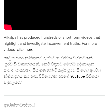
Vikalpa has produced hundreds of short-form videos that
highlight and investigate inconvenient truths. For more
videos,
click here
.
"කටුක සත්‍ය ඉස්මතුකර දැක්වෙන වාර්තා වැඩසටහන්,
පුරවැසි වෘතාන්තයන්, කෙටි චිත්‍රපට මෙන්ම දේශපාලන
සංවාද, සාකච්ඡා, සිය ගණනක් විකල්ප පුරවැසි වෙබ් අඩවිය
නිශ්පාදනය කර ඇත. පිවිසෙන්න අපගේ
YouTube
වීඩියෝ
චැනලයට."
ආරක්ෂාවන්න..!