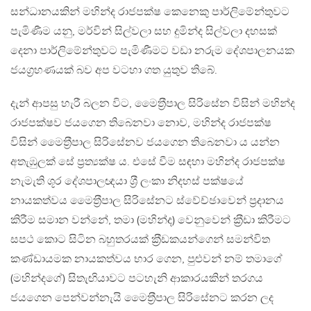
සන්ධානයකින් මහින්ද රාජපක්ෂ කෙනෙකු පාර්ලිමේන්තුවට
පැමිණීම යනු, මර්වින් සිල්වලා සහ දුමින්ද සිල්වලා දහසක්
දෙනා පාර්ලිමේන්තුවට පැමිණීමට වඩා නරුම දේශපාලනයක
ජයග‍්‍රහණයක් බව අප වටහා ගත යුතුව තිබේ.
දැන් ආපසු හැරී බලන විට, මෛත‍්‍රීපාල සිරිසේන විසින් මහින්ද
රාජපක්ෂව ජයගෙන තිබෙනවා නොව, මහින්ද රාජපක්ෂ
විසින් මෛත‍්‍රීපාල සිරිසේනව ජයගෙන තිබෙනවා ය යන්න
අතැඹුලක් සේ ප‍්‍රත්‍යක්ෂ ය. එසේ වීම සඳහා මහින්ද රාජපක්ෂ
නැමැති ශූර දේශපාලඥයා ශ‍්‍රී ලංකා නිදහස් පක්ෂයේ
නායකත්වය මෛත‍්‍රීපාල සිරිසේනට ස්වේච්ඡාවෙන් ප‍්‍රදානය
කිරීම සමාන වන්නේ, තමා (මහින්ද) වෙනුවෙන් ක‍්‍රීඩා කිරීමට
සපථ කොට සිටින බහුතරයක් ක‍්‍රීඩකයන්ගෙන් සමන්විත
කණ්ඩායමක නායකත්වය භාර ගෙන, පුළුවන් නම් තමාගේ
(මහින්දගේ) සිතැඟියාවට පටහැනි ආකාරයකින් තරගය
ජයගෙන පෙන්වන්නැයි මෛත‍්‍රීපාල සිරිසේනට කරන ලද