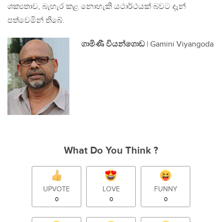
ශක්‍යතාව, බැහැර කළ නොහැකි යථාර්ථයක් බවට දැන්
පත්වෙමින් තිබේ.
ගාමිණී වියන්ගොඩ
| Gamini Viyangoda
What Do You Think ?
UPVOTE
LOVE
FUNNY
0
0
0