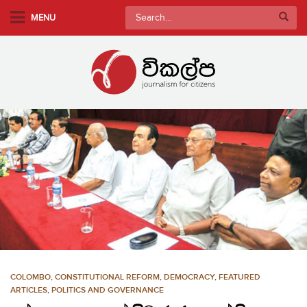
S
Search
MENU
k
for:
i
p
t
o
m
a
i
n
c
o
n
t
e
n
COLOMBO
,
CONSTITUTIONAL REFORM
,
DEMOCRACY
,
FEATURED
t
ARTICLES
,
POLITICS AND GOVERNANCE