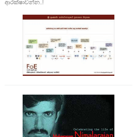
ආරක්ෂාවන්න..!