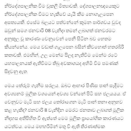
නිර්දේශපාලනික වීම වූකලී මිත්‍යාවකි. දේශපාලනඥයෙකුට
නිර්දේශපාලනික වීමට හැකිවේ යැයි කීම නොගැලපෙන
අසත්‍යයකි. එසේම බලයට පත්වන්නේ කුමන පාර්ශවය වුවද
ඔවුන් සමග ජනවාරි 08 වැනිදා තමන් ලබාගත් ජනවරමට
අනුකූල වූ කාරණා වෙනුවෙන් පෙනී සිටින බව හෙතම
කියන්නේය. මෙය වඩාත් ගැලපෙන බසින් කිවහොත් හතරබීරී
කතාවකි. එමඟින්, උල මෙන්ම පිලද නැතිවීම මෙන්ම රටේ
යහපාලනයක් ඇතිවීමට තිබු අවකාශයද අහිමි වීම පමණක්
සිදුවනු ඇත.
මෙය තේරුම් ගැනීම සරලය. ඔබට ආහාර පිණිස පාන් සෑදීමට
අවශ්‍යනම් මුලික වශයෙන් අවශ්‍ය වන්නේ පිටි සහ ජලයයය. ඒ
වෙනුවට මැටි සහ ජලය තෝරාගෙන මැටි පාන් තනා අනුභව
කළ හැකිද? ජනවාරි 8 වැනිදින මෙරට ජනතාව ලබාගත් මූලික
නිදහස අතිපිහිත වී ඇත්තේ මෙම මූලික ප්‍රායෝගික කාරණයට
යටත්වය. මෙය මඟහරිමින් මතු වී ඇති තීරණාත්මක