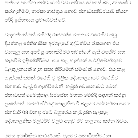
තත්වය පවතින තත්වයටත් වඩා අතිශය වෙනස් බව, අවබෝධ
කරගැනීමට, තාරකා ශාස්ත්‍රය නොව ජනාධිපතිවරයාම කියන
පරිදි ඉතිහාසය ප්‍රමාණවත් වේ.
වැදගත්වන්නේ මහින්ද රාජපක්ෂ මහතාට එරෙහිව ඔහු
දියත්කළ ඓතිහාසික අරගලයේ ශුද්ධත්වය රැකගෙන එය
ව්‍යාකූල සහ අපවිත්‍ර නොකිරීමට තමන්ගේ ඇති වගකීම සහ
කැපවීම ඉදිපත්කිරීමය. එය කළ හැක්කේ පාර්ලිමේන්තුවේ
බලතුලනයක් ගැන කතා කිරීමෙන් පමණක් නොව. එය කළ
හැක්කේ තමන් එරෙහි වූ මූලික දේශපාලනයට එරෙහිව
ජනතාව බලමුළු ගැන්වීමෙනි. නමුත් අවාසනාවට මෙන්,
ජනාධිපති මෛත්‍රිපාල සිරිසේන මහතා මෙහිදී සඳහන් කරනු
ලබන්නේ, තමන් නිර්දේශපාලනික වී බලයට පත්වන්නා සමග
ජනවාරි 08 වනදා රටේ බහුතරය කැමැත්ත පලකළ
දේශපාලනික මුලධර්ම වලට අනුව රට පාලනය කරන බවය.
මෙය අතාර්කික කාරණයකි. පළමුව ජනාධිපතිවරයා