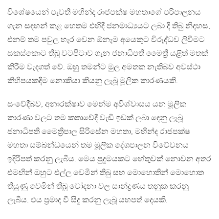
විශේෂයෙන් පැවති මහින්ද රාජපක්ෂ මහතාගේ පරිපාලනය
ගැන සඳහන් කළ හෙතම එහිදී ජනමාධ්‍යයට ලබා දී තිබු නිදහස,
එනම් තම පවුල හැර වෙන ඕනෑම අයෙකුට විරුද්ධව ලිවීමට
සකස්කොට තිබු වටපිටාව ගැන ජනාධිපති මෛත්‍රී යළිත් මතක්
කිරීම වැදගත් වේ. ඔහු තමන්ට මුල අමතක නැතිබව අවස්ථා
කිහිපයකදීම නොකියා කියනු ලැබූ මූලික කාරණයකි.
සංවේදීබව, අනාරක්ෂාව මෙන්ම අවිශ්වාසය යන මූලික
කාරණා වලට තම කතාවේදී වැඩි ඉඩක් ලබා දෙනු ලැබූ
ජනාධිපති මෛත්‍රිපාල සිරිසේන මහතා, මහින්ද රාජපක්ෂ
මහතා සම්බන්ධයෙන් තම මූලික දේශපාලන විවේචනය
ඉදිරිපත් කරනු ලැබීය. මෙය පුදුමයකට හේතුවක් නොවන අතර
එමඟින් ඔහුට එල්ල වෙමින් තිබු සහ මොහොතින් මොහොත
තියුණු වෙමින් තිබූ චෝදනා වල සාන්ද්‍රණය තනුක කරනු
ලැබීය. එය ප්‍රමාද වී සිදු කරනු ලැබූ යහපත් දෙයකි.