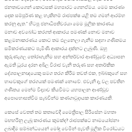
ජනතාවගෙන් කොටසක් මහපාරට ගෙනඒමය. මෙම කාරණා
දෙක සම්පූර්ණ කළ හැකිනම් රාජපක්ෂ යළි තම ගමන් ආරම්භ
කරනු ඇත.” හිටපු ජනාධිපතිවරයා මෙම මූලික කාරණය
මනාව අවබෝධ කරගත් ආකාරය පමණක් නොව මනාව
කළමනාකරණය කොට තම ඵලනෙලා ගැනීම සඳහා ගණිතමය
සමීකරණයකට පැමිණි ආකාරය දක්නට ලැබුණි. ඔහු
කුරුණෑගල තෝරාගැනීම සහ අන්තර්වාර ආණ්ඩුවේ අධ්‍යාපන
ඇමති ධූරය දරන අඛිල විරාජ වැනි තරුණ සහ අතාර්කික
දේශපාලනඥයෙකු සමග තරග කිරීම තවත් එක, ඉබ්බකුගේ සහ
හාවෙකුගේ තරගයක් පමණක් නොවේ. එවැනි දෑ වල පවතින
ගණිතය මෙන්ම විද්‍යාව කියවීමට යහපාලන ආණ්ඩුව
අපොහොසත්වීම සැබවින්ම කණගාටුදායක කාරණයකි.
කෙසේ වෙතත් තම කතාවේදී මෛත්‍රිපාල සිරිසේන මහතා
මඟහරිනු ලැබූ කාරණය කුමක්ද? රාජපක්ෂට නාමයෝජනා
ලබාදීම සම්බන්ධයෙන් මෝදු වෙමින් පැවති මූලික විරෝධයට