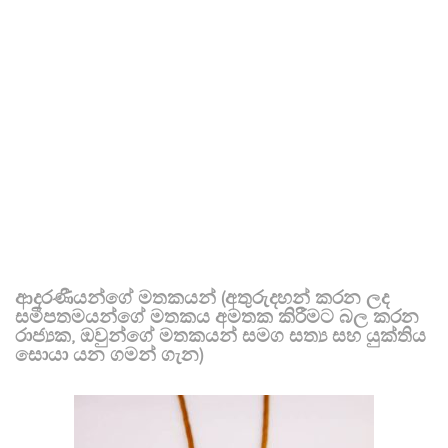
ආදරණීයන්ගේ මතකයන් (අතුරුදහන් කරන ලද
සමීපතමයන්ගේ මතකය අමතක කිරීමට බල කරන
රාජ්‍යක, ඔවුන්ගේ මතකයන් සමග සත්‍ය සහ යුක්තිය
සොයා යන ගමන් ගැන)