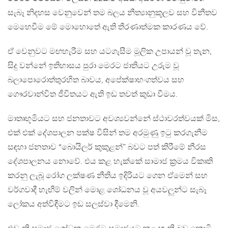
සැබෑ නිදහස වෙනුවෙන් තම බලය නීත්‍යානුකූලව සහ විනීතව
මෙහෙවීම මේ මොහොතේ ඇති තීරණාත්මක කාරණය වේ.
ඒ වෙනුවට මඟහැරීම සහ යටගැසීම මූලික උපායන් වූ තැන,
සිදු වන්නේ ඉතිහාසය පුරා මෙරට ජාතියට උරුම වූ
බලාපොරොත්තුරහිත බාවය, අපේක්ෂාභංගත්වය සහ
ගෞරවාන්විත ජීවිතයට ඇති ඉඩ තවත් කුඩා වීමය.
මාතෘභූමියට සහ ජනතාවට අවශ්‍යවන්නේ ස්ථාවරත්වයක් මිස,
එක් එක් දේශපාලන පක්ෂ විසින් තම අරමුණු ඉටු කරගැනීම
සඳහා ජනතාව “බොයිලර් කුකුළන්” බවට පත් කිරීමේ නීරස
දේශපාලනය නොවේ. එය කළ හැක්කේ සාමාජ ක්‍රමය විකෘති
කරනු ලැබූ රෝග ලක්ෂණ නීතිය ඉදිරියට ගෙන ඒමෙන් සහ
වර්ගවාදී හැඟීම් වලින් මොළ ශෝධනය වූ අයවලුන්ට සැබෑ
ලෝකය අත්විඳීමට ඉඩ සලස්වා දීමෙනි.