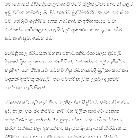
මොහොතේ නිර්දේශපාලනික වී රටේ මූලික වුවමනාවන් වලට
අඩු වටිනාකමක් ලබා දීම එතරම් බුද්ධිමත් තීරණයක් නොවන
බව තේරුම් ගැනීමට දශක ගණනාවක ඉතිහාසයට වඩා
රාජපක්ෂ පාරිපාලනය හැසිරුණු ආකාරය ගැන දැනගැනීම
පමණක් ප්‍රමාණවත් වේ.
මෛත්‍රිපාල සිරිසේන මහතා ජනාධිපතිවරයා ලෙස දිවුරුම්
දීමෙන් දින තුනකට පසු මා විසින්, රාජපක්ෂට යළි පැමිණිය
හැකිද?; යන ශීර්ෂයට යටත්ව ලියූ රචනාවේදී මුලිකා කාරණා
දෙකක් ඉස්මතු කළෙමි. එය මෙහිදී නැවත උපුටා දැක්වීම
යෝග්‍යය යැයි සිතේ.
“රාජපක්ෂට යළි පැමිණිය හැකිද? එය සිදුවීමේ සම්භාවිතාවය
අඩු නැත. එය සිදු කිරීමට නම් ඔහු මූලික කාරණා දෙකක්
සම්පූර්ණ කළ යුත්තේය? පළමුවැන්න, තමන් නියෝජනය
කරන පක්ෂය තුළ අභ්‍යන්තර කලකෝලාහලයක් නිර්මාණය
කිරීමය. දෙවැන්න, වර්ගවාදය පෝෂණයකළ හැකි රටේ