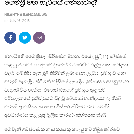
මෛත්‍රී මඟ හැරියේ මොනවාද?
NILANTHA ILANGAMUWA
on
July 16, 2015
ජනාධිපති මෛත්‍රිපාල සිරිසේන මහතා ඊයේ ( ජුලි 14) හදිස්යේ
කැඳ වූ ජනමාධ්‍ය හමුවේදී තමන්ට එරෙහිව එල්ල වන චෝදනා
වලට යම්කිසි පැහැදිලි කිරීමක් ලබා දෙනු ලැබීය. ප්‍රමාද වී හෝ
එවැනි පැහැදිලි කිරීමක් හදිසියේ ලබා දීම ඉතිහාසය වෙනුවෙන්
වැදගත් විය හැකිය. එහෙත් ඔහුගේ ප්‍රමාදය තුළ තම
පරිපාලනයේ ප්‍රතිරූපයට සිදු වූ බොහෝ හානිදායක දෑ තිබේ.
එවැනි දෑ එකිනෙක ගෙන විස්තර කිරීමට වඩා මෙහිදී
අවධාරණය කළ යුතු මූලික කාරණා කිහිපයක් තිබේ.
මෙවැනි අවස්ථාවක නායකයෙකු කළ යුතුව තිබුණේ රටේ