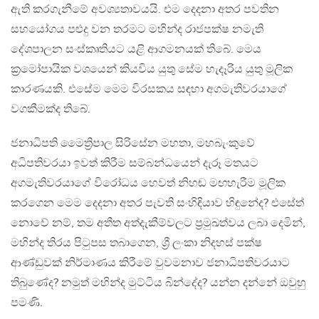
ඇති කරගැනීමේ අවශ්‍යතාවයයි. එම දෙදනා අතර පවතින
සහයෝගය පළුදු වන තරමට මහින්ද රාජපක්ෂ නමැති
දේශපාලන සංස්කෘතියට යළි ආගමනයක් තිබේ. මෙය
ක්‍රමෝපායික වශයෙන් කියවිය යුතු සේම හැදෑරිය යුතු මූලික
කාරණයකි. එසේම මෙම විරසකය සඳහා අගමැතිවරයාගේ
වගකීමක්ද තිබේ.
ජනාධිපති මෛත්‍රිපාල සිරිසේන මහතා, මහබැංකුවේ
අධිපතිවරයා ඉවත් කිරීම සම්බන්ධයෙන් දැරූ මතයට
අගමැතිවරයාගේ විරෝධය හෙවත් නිහඬ මඟහැරීම මූලික
කරගෙන මෙම දෙදනා අතර පැවති සංහිඳියාව හිඳුනේද? එසේත්
නොවේ නම්, තම අතීත අත්දැකීම්වලට ප්‍රමුඛත්වය ලබා දෙමින්,
මහින්ද තිරය පිටුපස තබාගෙන, ශ්‍රී ලංකා නිදහස් පක්ෂ
ආණ්ඩුවක් නිර්මාණය කිරීමේ වුවමනාව ජනාධිපතිවරයාට
තිබුණේද? නමුත් මහින්ද මුට්ටිය බින්දේද? යන්න දන්නේ ඔවුහු
පමණි.