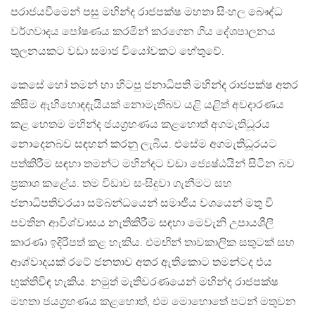
පරාජයවීමෙන් පසු මහින්ද රාජපක්ෂ මහතා සිංහල බෞද්ධ
වර්ගවාදය පෝෂණය කරමින් කරගෙන ගිය දේශපාලනය
තුලනයකට වඩා සමාජ වියෝවකට හේතුවේ.
කෙසේ හෝ තමන් හා හිටපු ජනාධිපති මහින්ද රාජපක්ෂ අතර
කිසිම ඇහිහොඳදැයියක් නොමැතිබව යළි යළිත් අවදාරණය
කළ හෙතම මහින්ද ජයග්‍රහණය කළහොත් අගමැතිධූරය
නොදෙනබව සඳහන් කරනු ලැබීය. එසේම අගමැතිධූරයට
පත්කිරීම සඳහා තමන්ට මහින්දට වඩා ජ්‍යෙෂ්ඨයින් සිටින බව
ප්‍රකාශ කළේය. තම විඩාව සංසිදුවා ගැනීමට සහ
ජනාධිපතිවරයා සම්බන්ධයෙන් සමාජීය වශයෙන් මතු වී
පවතින ආවිශ්වාසය නැතිකිරීම සඳහා මෙවැනි උපායශීලී
කාරණා ඉදිරිපත් කළ හැකිය. එමඟින් තාවකාලික සතුටක් සහ
ආශ්වාදයක් රටේ ජනතාව අතර ඇතිකොට තමන්ටද එය
භුක්තිවිඳ හැකිය. නමුත් මැතිවරණයෙන් මහින්ද රාජපක්ෂ
මහතා ජයග්‍රහණය කළහොත්, එම මොහොතේ පටන් මතුවන