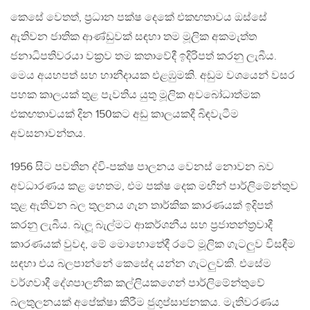
කෙසේ වෙතත්, ප්‍රධාන පක්ෂ දෙකේ එකඟතාවය ඔස්සේ
ඇතිවන ජාතික ආණ්ඩුවක් සඳහා තම මූලික අකමැත්ත
ජනාධිපතිවරයා වක්‍රව තම කතාවේදී ඉදිරිපත් කරනු ලැබීය.
මෙය අයහපත් සහ හානීදායක එළඹුමකි. අඩුම වශයෙන් වසර
පහක කාලයක් තුළ පැවතිය යුතු මූලික අවබෝධාත්මක
එකඟතාවයක් දින 150කට අඩු කාලයකදී බිඳවැටීම
අවසනාවන්තය.
1956 සිට පවතින ද්වි-පක්ෂ පාලනය වෙනස් නොවන බව
අවධාරණය කළ හෙතම, එම පක්ෂ දෙක මඟින් පාර්ලිමේන්තුව
තුළ ඇතිවන බල තුලනය ගැන තාර්කික කාරණයක් ඉදිපත්
කරනු ලැබීය. බැලූ බැල්මට ආකර්ශනීය සහ ප්‍රජාතන්ත්‍රවාදී
කාරණයක් වුවද, මේ මොහොතේදී රටේ මූලික ගැටලුව විසඳීම
සඳහා එය බලපාන්නේ කෙසේද යන්න ගැටලුවකි. එසේම
වර්ගවාදී දේශපාලනික කල්ලියකගෙන් පාර්ලිමේන්තුවේ
බලතුලනයක් අපේක්ෂා කිරීම ජුගුප්සාජනකය. මැතිවරණය