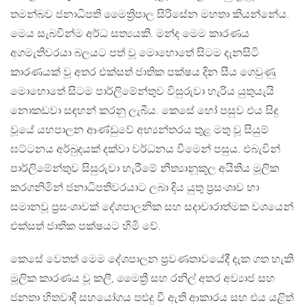
තමන්බව ජනාධිපති මෛත්‍රිපාල සිරිසේන මහතා කියන්නේය.
මෙය සැබවින්ම අර්ධ සත්‍යයකි. මන්ද මෙම කාරණය
අගමැතිවරයා බලයට පත් වූ මොහොතේ සිටම දැනසිටි
කාරණයක් වූ අතර එක්සත් ජාතික පක්ෂය දින සීය ගෙවුණු
මොහොතේ සිටම පාර්ලිමේන්තුව විසුරුවා හැරිය යුතුයැයි
නොකඩවා සඳහන් කරනු ලැබීය. කෙසේ හෝ පසුව එය සිදු
වූයේ යහපාලන ආණ්ඩුවේ අභ්‍යන්තරය තුළ මතු වූ සියුම්
ඝට්ටනය අර්බුදයක් දක්වා වර්ධනය වීමෙන් පසුය. එබැවින්
පාර්ලිමේන්තුව සිසුරුවා හැරීමේ නීත්‍යානූකූල අයිතිය මූලික
කරගනිමින් ජනාධිපතිවරයාට ලබා දිය යුතු ප්‍රසංශාව හා
සමානවූ ප්‍රසංශාවක් දේශපාලනික සහ සදාචාරාත්මක වශයෙන්
එක්සත් ජාතික පක්ෂයට හිමි වේ.
කෙසේ වෙතත් මෙම දේශපාලන ප්‍රවණතාවයේදී දැක ගත හැකි
මූලික කාරණය වූ කලී, මෛත්‍රී සහ රනිල් අතර අව්‍යාජ සහ
ජනතා හිතවාදී සහයෝගය පළුදු වී ඇති ආකාරය සහ එය යළිත්