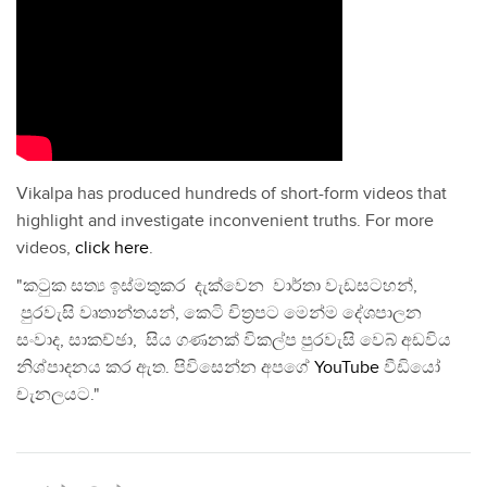
Vikalpa has produced hundreds of short-form videos that
highlight and investigate inconvenient truths. For more
videos,
click here
.
"කටුක සත්‍ය ඉස්මතුකර දැක්වෙන වාර්තා වැඩසටහන්,
පුරවැසි වෘතාන්තයන්, කෙටි චිත්‍රපට මෙන්ම දේශපාලන
සංවාද, සාකච්ඡා, සිය ගණනක් විකල්ප පුරවැසි වෙබ් අඩවිය
නිශ්පාදනය කර ඇත. පිවිසෙන්න අපගේ
YouTube
වීඩියෝ
චැනලයට."