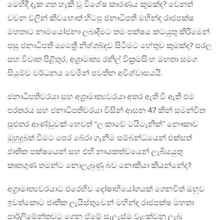
මෙහිදී දැක ගත හැකි වූ විශේෂ කාරණය කුමක්ද? වෙනත්
වචන වලින් කිවහොත් හිටපු ජනාධිපති මහින්ද රාජපක්ෂ
මහතාට නාමයෝජනා ලබාදීමට තම පක්ෂය කටයුතු කිරීමෙන්
පසු ජනාධිපති මෛත්‍රී නිශ්ශබ්දව සිටීමට හේතුව කුමක්ද? සරල
සහ විවෘත පිළිතුර, අග්‍රාමාත්‍ය රනිල් වික්‍රමසිංහ මහතා සමග
සියුම්ව වර්ධනය වෙමින් පවතින අවිශ්වාසයයි.
ජනාධිපතිවරයා සහ අග්‍රාමාත්‍යවරයා අතර ඇති වි ඇති එම
පරතරය සහ ජනාධිපතිවරයා විසින් ආසන 47 කින් සමන්විත
සුළුතර ආණ්ඩුවක් හෙවත් “ලංකාවේ ටයිටැනික්” නෞකාව
මුහුදුබත් වීමට පෙර බේරා ගැනීම සම්බන්ධයෙන් එක්සත්
ජාතික පක්ෂයෙන් සහ එහි නායකත්වයෙන් ලැබියයුතු
කෘතගුණ තමන්ට නොලැබුණු බව නොකියා කියන්නේද?
අග්‍රාමාත්‍යවරයාට එරෙහිව දෝෂාභියෝගයක් ගෙනවිත් ඔහුව
ඉවත්කොට ජාතික ලැයිස්තුවෙන් මහින්ද රාජපක්ෂ මහතා
පාර්ලිමේන්තුවට ගෙන ඒමේ සැලැස්ම වළක්වනු ලැබූ