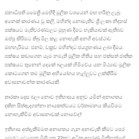
ජනාධිපති මෛත්‍රී මෙහිදී මූලික වශයෙන් මඟ හරිනු ලැබූ
අනෙක් කාරණය වූ කලී, මහින්ද නොමැතිව ශ්‍රී ලංකා නිදහස්
පක්ෂයට මැතිවරණවලට මුහුණ දීමට හැකියාවක් ඇතිබව
ඔප්පු කිරීමට තිබු මිල කළ නොහැකි අනගි අවස්ථාව
මඟහැරීමය. එනම්, වක්‍රව මහින්දට ජයග්‍රහණය ලබා දීමය.
පක්ෂය කඩාගෙන යෑම නමැති මූලික භීතිය සහ එක්සත් ජාතික
පක්ෂයට තුනෙන් දෙකේ බලයක් හිමිවේය යන මිථ්‍යාව මූලික
කොටගෙන තම මූලික අභියෝගය හෑල්ලුවට ලක්කිරීම
අවාසනාවන්ත කාරණයකි.
තාරකා දෙස බලා නොව ඉතිහාසය අනුව යමින් අනාගතය
දකින සිත්ඇදගන්නා නායකත්වයට වර්තාමනය කියවීමට
නොහැකිවීම අවාසනාවක් නොවේද?
ඉතිහාස අත්දැකීම්මත අනාගතය ගැන අනාවැකි කීමට පෙර
මෙරට වෙසෙන මිලියන 22කට අධික අසරණ මිනිසුන්ගේ