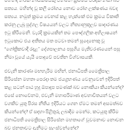
මහින්ද නරක නායකයෙකු වන්නේ ක්‍රමයේ වරදක් නිසා බව
සත්‍යය. මහින්ද වූ කලී රෝගය නොව රෝග ලක්ෂණය බවද
සත්‍යය. නමුත් ක්‍රමය වෙනස් කළ හැක්කේ එම ක්‍රමය විකෘති
කරනු ලැබූ පුද්ගල විෂයයන් වලට නීත්‍යානුකූලව සාදාරණය
ඉටු කිරීමෙනි. වැරදි ක්‍රමයකින් තම පෞද්ගලික අභිලාෂයන්
ඉටුකොට එය අතීතය මත පටවා තමන් සුදෙනෙකු වූ
“ගෝත්‍රිකවාදී රදළ” දේශපාලනය පසුගිය මැතිවරණයෙන් පසු
නිමා වූයේ යැයි පොදුවේ පවතින විශ්වාසයකි.
එවැනි කාරණා මඟහැරීම මඟින්, ජනාධිපති මෛත්‍රිපාල
සිරිසේන මහතා පෙරදා තම ජයග්‍රහණය වෙනුවෙන් ඉදිරිපත්
කළ සටන් පාඨ හුදු ඕපාදූප පමණක් බව නොකියා කියන්නේද?
එසේ නොවේනම්, එවැනි මහාපරිමාණ අවභාවිතයන් වලට
වගකිව යුතු පිරස නීතිය ඉදිරියට ගෙන ඒමට තමන් අසමත්බව
කියන්නේද? ඒ සඳහා පිළිතුරු ලබාදීම මෙන්ම, කටයුතු කිරීම
ජනාධිපති මෛත්‍රිපාල සිරිසේන මහතාගේ වුවමනාව නොවන
බව ජනතාවට දැනීමට සලස්වන්නේද?