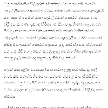
ඔහු ආකර්ශනීය පිළිතුරක් ඉදිපත්කළ බව සත්‍යයකි. එසේම
අනුන් ලියාදෙන කතාවලට වඩා තමන්ගේ දේශපාලන අත්දැකීම්
මත පදනම් වෙමින් කිසිඳු පැකිලීමකින් තොරව මහජනතාව
ඉදිරියේ කාරණා ප්‍රකාශ කිරීමේ හැකියාව ඇති කෞශල්‍යයෙන්
පිරුණු නායකයෙකු වන හෙතම තම කථාව මඟින් තමන්
කවුරුන්ද සහ තමන් කුමක්ද යන්න පැහැදිලි කළ බව සත්‍යයකි.
කිසිඳු විවාදයකින් තොරව පැසසිය යුතු කාරණා වන ඒවායෙහි
ඔහු මතු කිරීමට උත්සහ කරනු ලැබූ මෙන්ම හිතාමතා අමතක
කරනු ලැබූ කාරණාද හඳුනා ගැනීම වැදගත් වේ.
නමුත් ඔහු මූලික වශයෙන් මඟ හරිනු ලැබූ කාරණය වූ කලී,
රාජපක්ෂ ජනාධිපතිවරයාට, ඔහුගේ පවුලේ සාමාජිකයින්ට
මෙන්ම ඔහු වටා සිටි අයවලුන්ට එරෙහිව එල්ල වූ දූෂණ සහ
වංචා චෝදනාවලට එරෙහිව ගෙන ඇති ක්‍රියාමාර්ග පිළිබඳ කතා
කිරීමය.