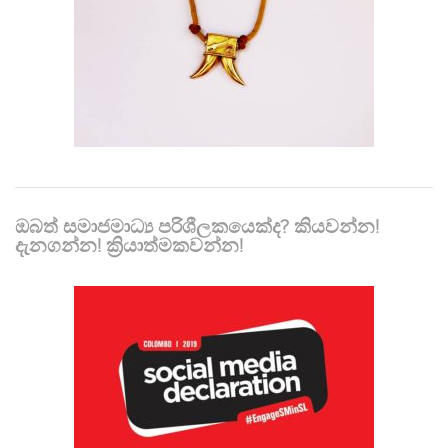
ඔබත් සමාජමාධ්‍ය පරිශීලකයෙක්ද? කියවන්න!
දැනගන්න! ක්‍රියාත්මකවන්න!