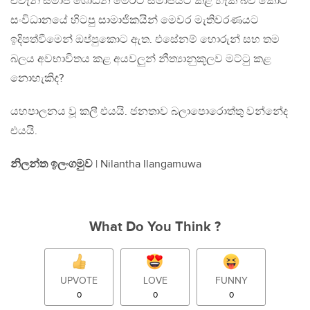
එවැනි සමාජ ශෝධන මෙරට සමාජයට කළ හැකි බව කොටි
සංවිධානයේ හිටපු සාමාජිකයින් මෙවර මැතිවරණයට
ඉදිපත්වීමෙන් ඔප්පුකොට ඇත. එසේනම් හොරුන් සහ තම
බලය අවභාවිතය කළ අයවලුන් නීත්‍යානුකූලව මට්ටු කළ
නොහැකිද?
යහපාලනය වූ කලී එයයි. ජනතාව බලාපොරොත්තු වන්නේද
එයයි.
නිලන්ත ඉලංගමුව
| Nilantha Ilangamuwa
What Do You Think ?
UPVOTE
LOVE
FUNNY
0
0
0