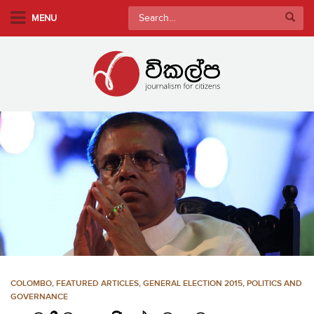
S
Search
MENU
k
for:
i
p
t
o
m
a
i
n
c
o
n
t
e
n
COLOMBO
,
FEATURED ARTICLES
,
GENERAL ELECTION 2015
,
POLITICS AND
t
GOVERNANCE