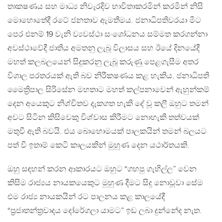
තාකෂණය සහ මාධ්‍ය නිවැරදිව භාවිතාකරමින් කරමින් නිසි
මොහොතේදී රටේ ජනතාව ඇමතීමය. ජනාධිපතිවරයා මීට
පෙර එනම් 19 වැනි ව්‍යවස්ථා සංශෝධනය සම්මත කරගන්නා
අවස්ථාවේදී ජාතිය අමතනු ලැබූ විලාසය සහ ඊයේ දිනයේදී
මහත් කලබලයෙන් සිදුකරනු ලැබූ කරුණු පෙළගැසීම අතර
විශාල පරතරයක් ඇති බව නිරීකෂණය කළ හැකිය. ජනාධිපති
මෛත්‍රිපාල සිරිසේන මහතාට මහත් කල්පනාවෙන් ඇහුන්කම්
දෙන අයෙකුට නිශ්චිතව දැකගත හැකි දේ වූ කලී ඔහුට තමන්
අවට සිටින කිසිවෙකු විශ්වාස කිරීමට නොහැකි තත්වයක්
මතුවී ඇති බවයි. එය බොහොමයක් පාලකයින් තමන් බලයට
පත් වී ඉතාම් කෙටි කාලයකින් මුහුණ දෙන යථාර්තයකි.
ඔහු සඳහන් කරන ආකාරයට ඔහුට “ගහපු ගැහිල්ල” වෙන
කිසිම රාජ්‍යය නායකයෙකුට මුහුණ දීමට සිදු නොවූවා සේම
එම රාජ්‍ය නායකයින් රට පාලනය කළ කාලයේදී
“ප්‍රජාතන්ත්‍රවාදය දෝරේගලා යාමට” ඉඩ ලබා දුන්නේද නැත.