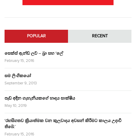
POPULAR
RECENT
සෙක්ස් ඇන්ඩ් ලව් – බ්‍රා සහ ‘ලේ’
February 15, 2016
සම ලිංගිකයෝ
September 9, 2013
පෑඩ් අඳින ගැහැනියකගේ හෘදය සාක්ෂිය
May 10, 2019
‘රහසිගතව ක්‍රියාත්මක වන කුලවාදය අවසන් කිරීමට කාලය උදාවී
තිබේ.’
February 15, 2016