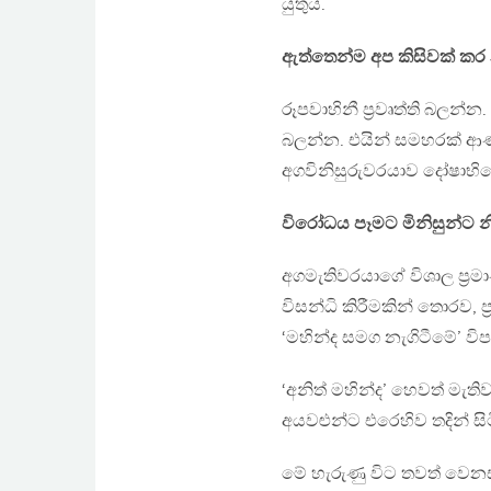
යුතුය.
ඇත්තෙන්ම අප කිසිවක් කර 
රූපවාහිනී ප‍්‍රවෘත්ති බලන
බලන්න. එයින් සමහරක් ආණ්ඩ
අගවිනිසුරුවරයාව දෝෂාභ
විරෝධය පෑමට මිනිසුන්ට න
අගමැතිවරයාගේ විශාල ප‍්‍රම
විසන්ධි කිරීමකින් තොරව, 
‘මහින්ද සමග නැගිටීමේ’ විප
‘අනිත් මහින්ද’ හෙවත් මැත
අයවළුන්ට එරෙහිව තදින් සි
මේ හැරුණු විට තවත් වෙනස