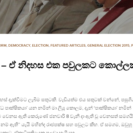
FORM
,
DEMOCRACY
,
ELECTION
,
FEATURED ARTICLES
,
GENERAL ELECTION 2015
,
හස් – ඒ නිදහස එක පවුලකට කොල්ල
ස් දැක්වීමට ලැබීම සතුටකි. වැඩියත්ම එය සතුටක් වන්නේ, පසුගි
ධ පාක්ෂිකයා’ යන නමින් මා ලියූ කොලම, දැන් ‘පාක්ෂිකයා’ නමින්
 එම වෙනස ඇති කෙරුණේ ජනවාරි 8 වැනි දා ඇති වූ වෙනසත් සමගයි
 නම් ඇති’’ යැයි මහින්ද රාජපක්ෂ සහ පවුලට කීහ. ඒ සමගම, ඔවුහූ