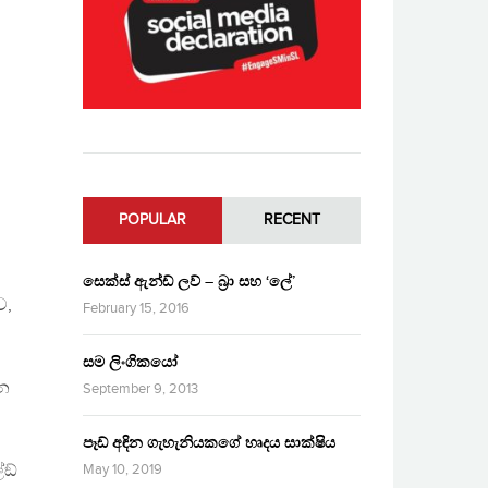
POPULAR
RECENT
සෙක්ස් ඇන්ඩ් ලව් – බ්‍රා සහ ‘ලේ’
ව,
February 15, 2016
සම ලිංගිකයෝ
රන
September 9, 2013
පෑඩ් අඳින ගැහැනියකගේ හෘදය සාක්ෂිය
ඞ්
May 10, 2019