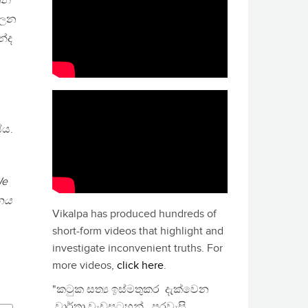
න්
පාලන
නේද
ේය.
We
තනය
Vikalpa has produced hundreds of
short-form videos that highlight and
investigate inconvenient truths. For
more videos,
click here
.
"කටුක සත්‍ය ඉස්මතුකර දැක්වෙන
වාර්තා වැඩසටහන්, පුරවැසි