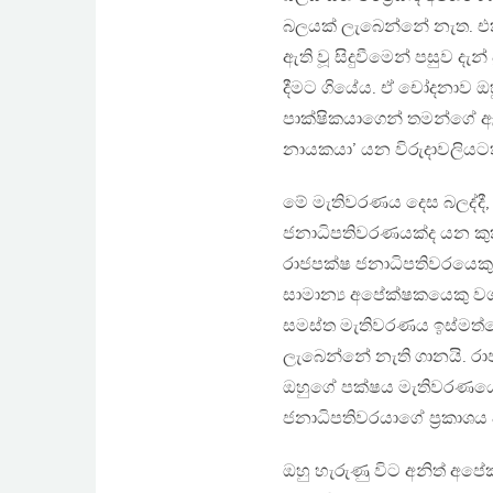
බලයක් ලැබෙන්නේ නැත. එකී
ඇති වූ සිදුවීමෙන් පසුව දැ
දීමට ගියේය. ඒ චෝදනාව ඔහු 
පාක්ෂිකයාගෙන් තමන්ගේ ඇඟ
නායකයා’ යන විරුදාවලියටත් 
මේ මැතිවරණය දෙස බලද්දී,
ජනාධිපතිවරණයක්ද යන කුක
රාජපක්ෂ ජනාධිපතිවරයෙකු
සාමාන්‍ය අපේක්ෂකයෙකු ව
සමස්ත මැතිවරණය ඉස්මත්ත
ලැබෙන්නේ නැති ගානයි. රාජ
ඔහුගේ පක්ෂය මැතිවරණයෙ
ජනාධිපතිවරයාගේ ප‍්‍රකාශය
ඔහු හැරුණු විට අනිත් අ