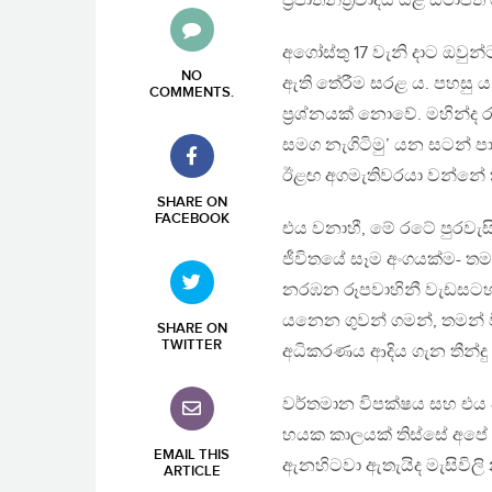
ප‍්‍රජාතන්ත‍්‍රවාදය යළි ස්
අගෝස්තු 17 වැනි දාට ඔවුන
NO
ඇති තේරීම සරළ ය. පහසු ය. 
COMMENTS
.
ප‍්‍රශ්නයක් නොවේ. මහින්ද ර
සමග නැගිටිමු’ යන සටන් 
ඊළඟ අගමැතිවරයා වන්නේ කව
SHARE ON
FACEBOOK
එය වනාහී, මේ රටේ පුරවැස
ජීවිතයේ සෑම අංගයක්ම- තම 
නරඹන රූපවාහිනී වැඩසටහන්
යනෙන ගුවන් ගමන්, තමන් වි
SHARE ON
TWITTER
අධිකරණය ආදිය ගැන තීන්දු ග
වර්තමාන විපක්ෂය සහ එය ව
හයක කාලයක් තිස්සේ අපේ ආ
EMAIL THIS
ඇනහිටවා ඇතැයිද මැසිවිලි 
ARTICLE