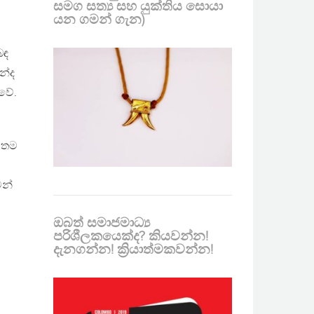
සමග සත්‍ය සහ යුක්තිය සොයා
යන ගමන් ගැන)
බඳ
න්ද
වේ.
හ තම
මන්
ඔබත් සමාජමාධ්‍ය
පරිශීලකයෙක්ද? කියවන්න!
දැනගන්න! ක්‍රියාත්මකවන්න!