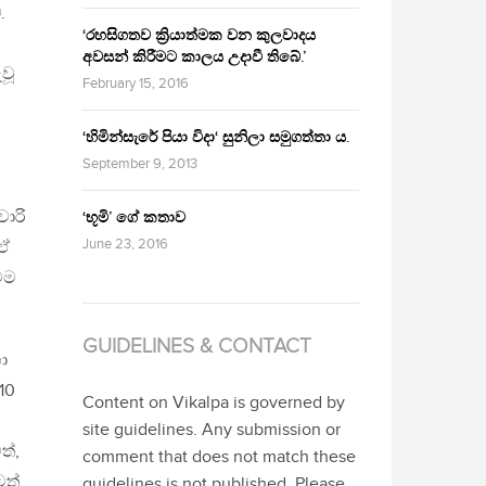
.
‘රහසිගතව ක්‍රියාත්මක වන කුලවාදය
අවසන් කිරීමට කාලය උදාවී තිබේ.’
වූ
February 15, 2016
‘හිමින්සැරේ පියා විදා‘ සුනිලා සමුගත්තා ය.
September 9, 2013
වාරි
‘භූමි’ ගේ කතාව
June 23, 2016
 ඒ
ටම
GUIDELINES & CONTACT
ා
10
Content on Vikalpa is governed by
site guidelines. Any submission or
ත්,
comment that does not match these
ටත්
guidelines is not published. Please