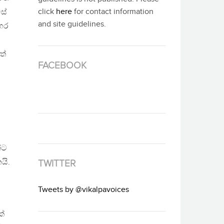
click
here
for contact information
සේ
and site guidelines.
පහර
ත්
FACEBOOK
්ට
යි.
TWITTER
Tweets by @vikalpavoices
ක්