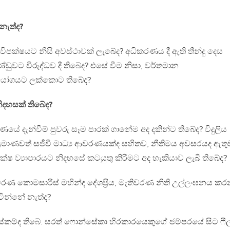
නැත්ද?
්න. විපක්ෂයට නිසි අවස්ථාවක් ලැබේද? අධිකරණය දී ඇති තීන්දු දෙස
ුවට විරුද්ධව දී තිබේද? එසේ වීම නිසා, වර්තමාන
ියෝගයට ලක්කොට තිබේද?
ිදහසක් තිබේද?
ාණයේ දැන්වීම් පුවරු සෑම පාරක් ගානේම අද දකින්ට තිබේද? විදුලිය
ප‍්‍රමාණවත් සජීවී මාධ්‍ය ආවරණයක්ද සහිතව, නීතිමය අවසරයද ඇතු
ක්ෂ ව්‍යාපාරයට නිදහසේ කටයුතු කිරීමට අද හැකියාව ලැබී තිබේද?
ිවරණ කොමසාරිස් මහින්ද දේශප‍්‍රිය, මැතිවරණ නිති උල්ලංඝනය ක
ටින්නේ නැත්ද?
්කම්ද තිබේ. සරත් ෆොන්සේකා හිරකාරයෙකුගේ ජම්පරයේ සිට ෆීල්