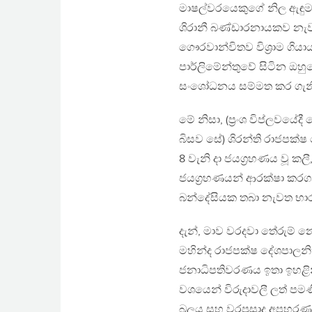
මාෂල්වරයෙකුගේ නිල ඇඳුමක
ශිරානී බණ්ඩාරනායකව නැව
ගෞරවාන්විතව විශ‍්‍රාම ගි
පාර්ලිමේන්තුවේ සිටින ඔහු
සංශෝධනය සම්මත කර ගැනී
මේ නිසා, (ප‍්‍රංශ විප්ලවයේ
බිසව සේ) ශිරන්ති රාජපක්ෂ
8 වැනි දා ජයග‍්‍රහණය වූ ක
ජයග‍්‍රහණයන් ආරක්ෂා කරග
බන්දේසියක තබා නැවත භාර
දැන්, මාව වරදවා තේරුම් න
මහින්ද රාජපක්ෂ දේශපාලනි
ජනාධිපතිවරණය ඉතා ඉහළින
වශයෙන් විරුදාවලී ලත් ප
බලය සහ වරප‍්‍රසාද අපහරණය ක