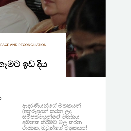
PEACE AND RECONCILIATION
,
කෑමට ඉඩ දිය
ය
ආදරණීයන්ගේ මතකයන්
(අතුරුදහන් කරන ලද
.
සමීපතමයන්ගේ මතකය
අමතක කිරීමට බල කරන
රාජ්‍යක, ඔවුන්ගේ මතකයන්