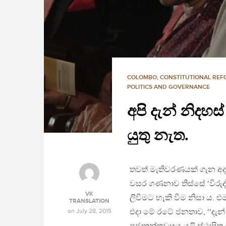
COLOMBO
,
CONSTITUTIONAL RE
POLITICS AND GOVERNANCE
අපි දැන් නිද
යුතු නැත.
තවත් මැතිවරණයක් ගැන අදහ
වසර ගණනාව තිස්සේ ‘විරුද්
VK
ලිවීමට හැකි වීම නිසා ය.
TRANSLATION
on
July 28, 2015
එදා මේ රටේ ජනතාව, ‘‘දැන්