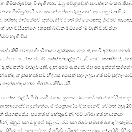
 හිමිකරුවෙකු වී ඇති අතර ඔහු වෙනුවෙන් පාරක්ද නම් කර තිබේ
ත අගවිනිසුරුවරිය වශයෙන් පත්කෙරුනු අතර ඇය පසුව දා සිට
යාය. මහින්ද රාජපක්ෂව තුන්වැනි වරටත් රජ කෙනෙකු කිරීමට කැසකැ
ගේ හෙංචයියන්ගේ දහසක් බාධක මධ්‍යයේ 19 වැනි ව්‍යවස්ථා
මට හැකි විය.
දී මෙන්) කිසිවෙකුව ගිලටීනයට දැක්කුවේ නැතත්, (මාරි අන්තුවානෙත්
 නෝනා ‘‘පාන් නැත්නම් කේක් කාපල්ලා’’ යැයි අපට නොකීවත්, ජන
ලී, ඇත්තෙන්ම විප්ලවයකි. දැන් අපට ඇත්තේ, එදා අප අත්පත් කරගත්
න්නේද, නැතහොත් එම නිදහස අපෙන් එදා උදුරා ගත් එම පුද්ගලයා
 දෙන්නේද යන්න තීරණය කිරීමටයි.
ොගන්න. එල්.ටී.ටී.ඊ. සංවිධානය යුදමය වශයෙන් පරාජය කිරීම සඳහ
ක නායකත්වය දුන්නේය. ඒ ජයග‍්‍රහණය මත පදනම් වෙමින් ඔහු 20
් ජයගත්තේය. එහෙත් ඒ හේතුවෙන්, ‘රට බේරා ගත් නායකයා’
මණින්, ඔහුට සහ ඔහුගේ පවුලට, රට සහ රටේ සම්පත් කොල්ලකෑමට
ිරීමටත්, ප‍්‍රජාතන්ත‍්‍රවාදී අයිතිවාසිකම් ජනතාවගෙන් අහිමි කිරීම