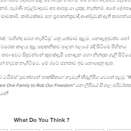
වත රටට ඉදිරිපත් කළ නොහැකි නිසා ය. මේ නිසා, අද අපේ පැත්තෙ
නම්, පැරණි පවුල්වාදයට අප ආපසු යා යුතුද, නැත්නම්, අපේ දේශ
මකාමී, කාර්යක්ෂම සහ ප‍්‍රජාතන්ත‍්‍රවාදි ආණ්ඩුවක් ඇති කරගන්
රක්, ‘මහින්ද සමග නැගිටිමු’ යනු තේමාව තුළම, නොදැනුවත්ව හෝ
ස් වසරක කාලය තුළ සදාතනිකව පාලන බලයේ රැඳී සිටීමේ සිහිනය
ක්ෂ තමා අවට සිදුවන්නේ කුමක්දැයි නොදැන මහා නින්දක ගැලී සිටිය
 හෝ නැවත නැගිටීමට, මේ රටේ ජනතාව ඉඩ නොදෙනු ඇත.
ඬේ ටයිම්ස්’ පුවත්පතේ ‘පාක්ෂිකයා’ නැමැති තීරුලිපිය යටතේ පළවූ ”
ant One Family to Rob Our Freedom” යන ලිපියේ සිංහල පරිවර්
යෙනි
What Do You Think ?