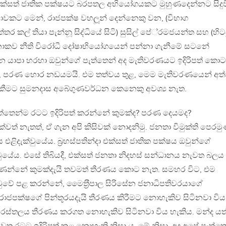
ක්සත් ජාතික පක්ෂයට බරපතල අභියෝගයකට මුහුණදෙන්නට සිදු
නාවකට මෙන්, රාජපක්ෂ වහලූන් දෙන්නෙකු වන, (විභාග
ත්තර කල් තියා පැන්නූ සිද්ධියේ සිටි) සුසිල් පේ‍්‍රමජයන්ත සහ (හිට
ාරනාකව නීති විරෝධී දෝෂාභියෝගයෙන් පන්නා ගැනීමේ සටනේ
දර්ශන යාපා හරහා ඔවුන්ගේ පැත්තෙන් අද මැතිවරණයට ඉදිරිපත් කොට
්, පරණ හොර නඩයමයි. එම තත්වය තුළ, මෙම මැතිවරණයෙන් අත්
 කීමට සුමනදාස අබේගුණවර්ධන කෙනෙකු අවශ්‍ය නැත.
ත්තෙන්ම රටට ඉදිරිපත් කරන්නේ කුමක්ද? පරණ දෙයමද?
ත් නැතත්, ඒ ගැන අපි කිසිවක් නොදනිමු. ජනතා විමුක්ති පෙරම
කාශනය එළිදැක්වුයේය. බ‍්‍රහස්පතින්දා එක්සත් ජාතික පක්ෂය ඔවුන්ගේ
ළිදැක්වුයේය. එසේ තිබියදී, එක්සත් ජනතා නිදහස් සන්ධානය නැවත බලය
ුණන්නේ කුමක්දැයි තවමත් තීරණය කොට නැත. සමහර විට, එම
ුල් පිටුවේ පළ කරන්නේ, මෛත‍්‍රීපාල සිරිසේන ජනාධිපතිවරයාගේ
ද රාජපක්ෂගේ පින්තූරයදැයි තීරණය කිරීමට නොහැකිව සිටිනවා විය
න සිරස්තලය තීරණය කරගත නොහැකිව සිටිනවා විය හැකිය. මන්ද යත්