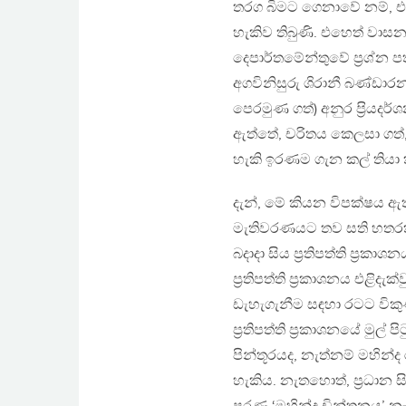
තරග බිමට ගෙනාවේ නම්, එ
හැකිව තිබුණි. එහෙත් වාස
දෙපාර්තමේන්තුවේ ප‍්‍රශ්න ප
අගවිනිසුරු ශිරානී බණ්ඩ
පෙරමුණ ගත්) අනුර ප‍්‍රිය
ඇත්තේ, චරිතය කෙලසා ගත
හැකි ඉරණම ගැන කල් තියා
දැන්, මේ කියන විපක්ෂය ඇ
මැතිවරණයට තව සති හතරක්ව
බදාදා සිය ප‍්‍රතිපත්ති ප‍්‍ර
ප‍්‍රතිපත්ති ප‍්‍රකාශනය එ
ඩැහැගැනීම සඳහා රටට වික
ප‍්‍රතිපත්ති ප‍්‍රකාශනයේ ම
පින්තූරයද, නැත්නම් මහින්
හැකිය. නැතහොත්, ප‍්‍රධා