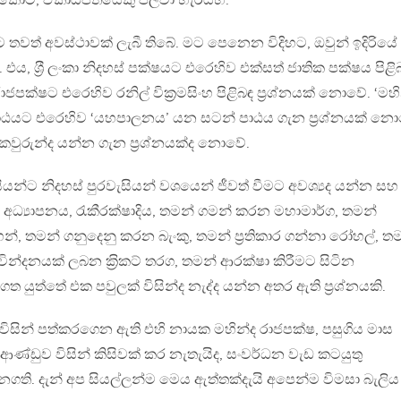
ථාපිත කොට, ඒකාධිපතියෙකු පලවා හැරියහ.
්ට තවත් අවස්ථාවක් ලැබී තිබේ. මට පෙනෙන විදිහට, ඔවුන් ඉදිරියේ
එය, ශ‍්‍රී ලංකා නිදහස් පක්ෂයට එරෙහිව එක්සත් ජාතික පක්ෂය පිළි
ාජපක්ෂට එරෙහිව රනිල් වික‍්‍රමසිංහ පිළිබඳ ප‍්‍රශ්නයක් නොවේ. ‘මහි
පාඨයට එරෙහිව ‘යහපාලනය’ යන සටන් පාඨය ගැන ප‍්‍රශ්නයක් නො
ුරුන්ද යන්න ගැන ප‍්‍රශ්නයක්ද නොවේ.
ියන්ට නිදහස් පුරවැසියන් වශයෙන් ජීවත් වීමට අවශ්‍යද යන්න ස
අධ්‍යාපනය, රැකීරක්ෂාදිය, තමන් ගමන් කරන මහාමාර්ග, තමන්
, තමන් ගනුදෙනු කරන බැංකු, තමන් ප‍්‍රතිකාර ගන්නා රෝහල්, ත
න්දනයක් ලබන ක‍්‍රිකට් තරග, තමන් ආරක්ෂා කිරීමට සිටින
ත යුත්තේ එක පවුලක් විසින්ද නැද්ද යන්න අතර ඇති ප‍්‍රශ්නයකි.
ිසින් පත්කරගෙන ඇති එහි නායක මහින්ද රාජපක්ෂ, පසුගිය මාස
ණ්ඩුව විසින් කිසිවක් කර නැතැයිද, සංවර්ධන වැඩ කටයුතු
නගති. දැන් අප සියල්ලන්ම මෙය ඇත්තක්දැයි අපෙන්ම විමසා බැලිය