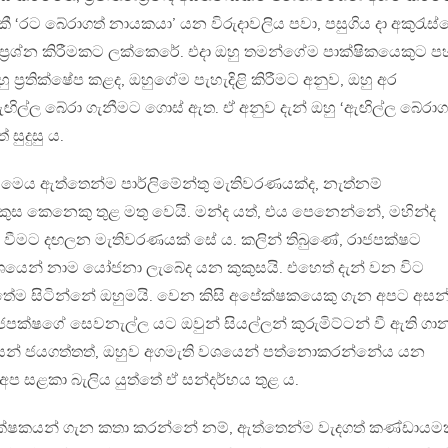
 ‘රට බේරාගත් නායකයා’ යන විරුදාවලිය පවා, පසුගිය දා අකුරැස්
න් ප‍්‍රශ්න කිරීමකට ලක්කෙරේ. එදා ඔහු තමන්ගේම පාක්ෂිකයෙකුට 
ප‍්‍රතික්ෂේප කළද, ඔහුගේම පැහැදිළි කිරීමට අනුව, ඔහු අර
ිල්ල බේරා ගැනීමට ගොස් ඇත. ඒ අනුව දැන් ඔහු ‘ඇඟිල්ල බේරාග
සුදුසු ය.
 මෙය ඇත්තෙන්ම පාර්ලිමේන්තු මැතිවරණයක්ද, නැත්නම්
ුස කෙනෙකු තුළ මතු වෙයි. මන්ද යත්, එය පෙනෙන්නේ, මහින්ද
 වීමට දඟලන මැතිවරණයක් සේ ය. කලින් තිබුණේ, රාජපක්ෂට
ශයෙන් නාම යෝජනා ලැබේද යන කුකුසයි. එහෙත් දැන් වන විට
ේම සිටින්නේ ඔහුමයි. වෙන කිසි අපේක්ෂකයෙකු ගැන අපට අසන
පක්ෂගේ සෙවනැල්ල යට ඔවුන් සියල්ලන් කුරුමිට්ටන් වී ඇති ගාන
න් ජයගත්තත්, ඔහුව අගමැති වශයෙන් පත්නොකරන්නේය යන
 අප සළකා බැලිය යුත්තේ ඒ සන්දර්භය තුළ ය.
පේක්ෂකයන් ගැන කතා කරන්නේ නම්, ඇත්තෙන්ම වැදගත් කණ්ඩායම