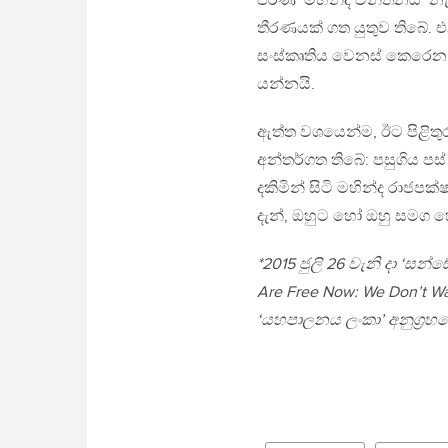
පරණ ‘මහින්ද චින්තනය’ නැ
තීරණයක් ගත යුතුව තිබේ. එ
සංස්කෘතිය වෙනස් කෙරෙන සා
යන්නයි.
ඇත්ත වශයෙන්ම, ඊට පිළිතු
අන්තර්ගත තිබේ: පසුගිය ප
දකිමින් සිටි මහින්ද රාජප
දැන්, ඔහුට හෝ ඔහු සමග
*2015 ජුලි 26 වැනි දා ‘සන්
Are Free Now: We Don’t W
‘යහපාලනය ලංකා’ අනුග‍්‍රහ