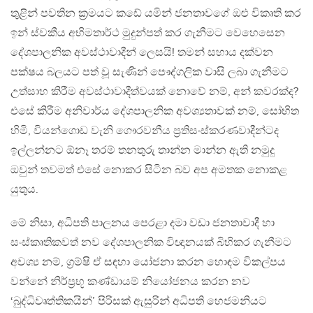
තුළින් පවතින ක්‍රමයට කඩේ යමින් ජනතාවගේ ඔළු විකෘති කර
ඉන් ස්වකීය අභිමතාර්ථ මුදුන්පත් කර ගැනීමට වෙහෙසෙන
දේශපාලනික අවස්ථාවාදීන් ලෙසයි! තමන් සහාය දක්වන
පක්ෂය බලයට පත් වූ සැණින් පෞද්ගලික වාසි ලබා ගැනීමට
උත්සාහ කිරීම අවස්ථාවාදීත්වයක් නොවේ නම්, අන් කවරක්ද?
එසේ කිරීම අනිවාර්ය දේශපාලනික අවශ්‍යතාවක් නම්, සෝභිත
හිමි, වියන්ගොඩ වැනි ගෞරවනීය ප්‍රතිසංස්කරණවාදීන්ටද
ඉල්ලන්නට ඕනෑ තරම් තනතුරු තාන්න මාන්න ඇති නමුදු
ඔවුන් තවමත් එසේ නොකර සිටින බව අප අමතක නොකළ
යුතුය.
මේ නිසා, අධිපති පාලනය පෙරළා දමා වඩා ජනතාවාදී හා
සංස්කෘතිකවත් නව දේශපාලනික විඥානයක් බිහිකර ගැනීමට
අවශ්‍ය නම්, ග්‍රම්ෂි ඒ සඳහා යෝජනා කරන හොඳම විකල්පය
වන්නේ නිර්ප්‍රභූ කණ්ඩායම් නියෝජනය කරන නව
‘බුද්ධිවෘත්තිකයින්’ පිරිසක් ඇසුරින් අධිපති හෙජමනියට