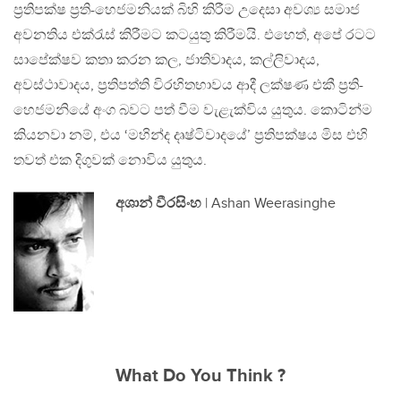
ප්‍රතිපක්ෂ ප්‍රති-හෙජමනියක් බිහි කිරීම උදෙසා අවශ්‍ය සමාජ
අවනතිය එක්රැස් කිරීමට කටයුතු කිරීමයි. එහෙත්, අපේ රටට
සාපේක්ෂව කතා කරන කල, ජාතිවාදය, කල්ලිවාදය,
අවස්ථාවාදය, ප්‍රතිපත්ති විරහිතභාවය ආදී ලක්ෂණ එකී ප්‍රති-
හෙජමනියේ අංග බවට පත් වීම වැළැක්විය යුතුය. කොටින්ම
කියනවා නම්, එය ‘මහින්ද දෘෂ්ටිවාදයේ’ ප්‍රතිපක්ෂය මිස එහි
තවත් එක දිගුවක් නොවිය යුතුය.
අශාන් වීරසිංහ
| Ashan Weerasinghe
What Do You Think ?