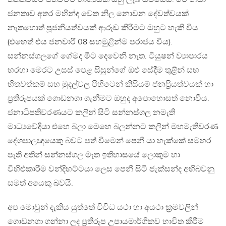
ජනතාව අතර මහින්ද වෙත නිල නොවන දේවත්වයක්
නැතහොත් පූජනීයත්වයක් ආරූඩ කිරීමට ඔහුට හැකි විය
(එහෙත් එය ජනවාරි 08 සහමුළින්ම පරාජය විය).
සන්නස්ගලගේ ගේමද මීට දෙවෙනි නැත. ටියුෂන් ව්‍යාපාරය
හරහා මෙරට උසස් පෙළ සිසුන්ගේ ඔළු සේදීම තුළින් සහ
හිතවත්කම් සහ මුදල්වල පිහිටෙන් කිසියම් ජනප්‍රියත්වයක් හා
ප්‍රතිරූපයක් ගොඩනගා ගැනීමට ඔහුද අපොහොසත් නොවීය.
ජනාධිපතිවරණයට කලින් සිටි සන්නස්ගල නමැති
මාධ්‍යවේදියා එහෙ බලා මෙහෙ බලන්නට කලින් මහමැතිවරණ
දේශපාලඥයෙකු බවට පත් වීමෙන් පෙනී යා හැක්කේ සමහර
පැති අතින් සන්නස්ගල මෑත ඉතිහාසයේ ලොකුම හා
විහිළුකාරීම වන්දිභට්ටයා ලෙස පෙනී සිටි ජැක්සන්ද අභිබවනු
සමත් අයෙකු බවයි.
අප මොවුන් දැකිය යුත්තේ විවිධ යථා හා අයථා ක්‍රමවලින්
ගොඩනගා ගන්නා ලද ප්‍රතිරූප උපායමාර්ගිකව භාවිත කිරීම