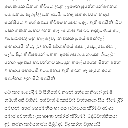
ප්‍රමාණයක් විනාශ කිරීමට දරනු ලැබෙන ප්‍රයත්නයන්ගෙන්ම
එය මනාව පැහැදිලි වන බවයි. මන්ද, ජනතාවගේ හෘදය
සාක්ෂියට ආමන්ත්‍රණය කිරීමේ භාෂාව එතුළ ඇති හෙයිනි. මීට
වසර ගණනාවකට ඉහත කාලිංඝ මාඝ අප රට ආක්‍රමණය කළ
අවස්ථාවේද ඔහු කළ දේවලින් එකක් වූයේ පොත්ගුල්
සංහාරයයි. හිට්ලර්ද නාසි ජර්මනියේ පාසල් පෙළ පොත්වල
මුල්ම පිටු කිහිපයෙන් එකක ‘අපේ අසහාය නායක හිට්ලර්’
යන්න මුද්‍රණය කරවන්නට කටයුතු කළේ යමෙකු සිතන පතන
ආකාරය කෙරෙහි අධ්‍යාපනය ඇති කරන බලපෑමේ තරම
හොඳින්ම දැන සිටි හෙයිනි.
මේ කාරණයේදී මට සිහිපත් වන්නේ අන්තෝනියෝ ග්‍රම්ෂි
නමැති අති විශිෂ්ට පශ්චාත්-මාක්ස්වාදී චින්තකයා සිය ‘සිරමැදිරි
සටහන්’ අතර හෙජමනිය හා එය සමාජගත කිරීමට අවශ්‍ය
සමාජ අවනතිය (consent) එක්රැස් කිරීමේදී ‘බුද්ධිවෘත්තිකයා’
ඉටු කරන කාර්යභාරය පිළිබඳව සිදු කරන විග්‍රහයයි.