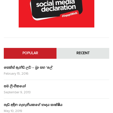
POPULAR
RECENT
සෙක්ස් ඇන්ඩ් ලව් – බ්‍රා සහ ‘ලේ’
February 15, 2016
සම ලිංගිකයෝ
September 9, 2013
පෑඩ් අඳින ගැහැනියකගේ හෘදය සාක්ෂිය
May 10, 2019