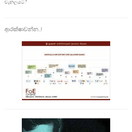
චැනලයට."
ආරක්ෂාවන්න..!