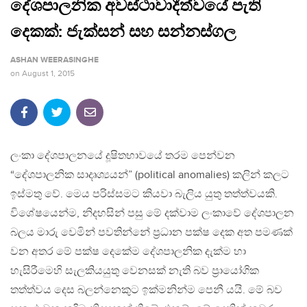
දේශපාලනික අවස්ථාවාදීත්වයේ පැති
දෙකක්: ජැක්සන් සහ සන්නස්ගල
ASHAN WEERASINGHE
on
August 1, 2015
ලංකා දේශපාලනයේ දූෂිතභාවයේ තරම පෙන්වන
“දේශපාලනික සාදෘශ්‍යයන්” (political anomalies) කලින් කලට
ඉස්මතු වේ. මෙය පරිස්සමට කියවා බැලිය යුතු තත්ත්වයකි.
විශේෂයෙන්ම, නිදහසින් පසු මේ දක්වාම ලංකාවේ දේශපාලන
බලය මාරු වෙමින් පවතින්නේ ප්‍රධාන පක්ෂ දෙක අත පමණක්
වන අතර මේ පක්ෂ දෙකේම දේශපාලනික දැක්ම හා
හැසිරීමෙහි සැලකියයුතු වෙනසක් නැති බව ප්‍රායෝගික
තත්ත්වය දෙස බලන්නෙකුට ඉක්මනින්ම පෙනී යයි. මේ බව