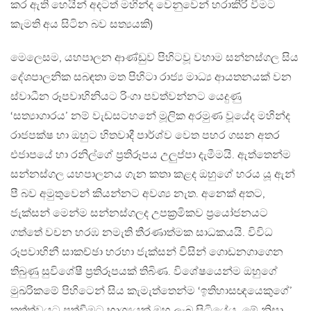
කර ඇති හෙයින් අදටත් මහින්ද වෙනුවෙන් හරාකිරි වීමට
කැමති අය සිටින බව සත්‍යයකි)
මෙලෙසම, යහපාලන ආණ්ඩුව පිහිටවූ වහාම සන්නස්ගල සිය
දේශපාලනික සබඳතා මත පිහිටා රාජ්‍ය මාධ්‍ය ආයතනයක් වන
ස්වාධීන රූපවාහිනියට රිංගා පවත්වන්නට යෙදුණු
‘සත්‍යාගාරය’ නම් වැඩසටහනේ මූලික අරමුණ වූයේද මහින්ද
රාජපක්ෂ හා ඔහුට හිතවාදී පාර්ශ්ව වෙත පහර ගසන අතර
එජාපයේ හා රනිල්ගේ ප්‍රතිරූපය උලුප්පා දැමීමයි. ඇත්තෙන්ම
සන්නස්ගල යහපාලනය ගැන කතා කළද ඔහුගේ හරය යූ ඇන්
පී බව අමුතුවෙන් කියන්නට අවශ්‍ය නැත. අනෙක් අතට,
ජැක්සන් මෙන්ම සන්නස්ගලද උපක්‍රමිකව ප්‍රයෝජනයට
ගත්තේ වචන හරඹ නමැති තීරණාත්මක සාධකයයි. විවිධ
රූපවාහිනී සාකච්ඡා හරහා ජැක්සන් විසින් ගොඩනගාගෙන
තිබුණු සුවිශේෂී ප්‍රතිරූපයක් තිබිණ. විශේෂයෙන්ම ඔහුගේ
මුඛරිකමේ පිහිටෙන් සිය කැමැත්තෙන්ම ‘ඉතිහාසඥයෙකුගේ’
තත්ත්වයට පත්වීමට භාග්‍යයක් ඔහු ලැබ සිටියේය. මේ නිසා