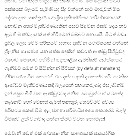
සනාථ වන කදිම නිදසුනක් තිබේ. එනම්, මේ දෙකින් කවර
පක්ෂයක් බලයට පැමිණියද සිදු වන්නේ පාට මාරුවක් මිස
දේශපාලන යාන්ත්‍රණය ආශ්‍රිත ප්‍රතිපත්තිමය ‘පරිවර්තනයක්’
නොවන අතර මැතිවරණයකින් පසුව සිදු වන එකම දෙය නව
ඇමති මණ්ඩලයක් පත් කිරීමෙන් ඔබ්බට නොයයි. මීටත් වඩා
ප්‍රබල ලෙස මෙම තර්කයට සහාය දක්වන යථාර්තයක් වන්නේ
ශ්‍රීලනිප හා එජාප යන පක්ෂ දෙකින් කවරක් ආණ්ඩු පිහිටුවද
එහෙට මෙහෙට පනිමින් සදාකාලික ඇමතිකම් ආරක්ෂාකර
ගැනීමට සමත් වී සිටින්නන් පිරිසක් (by default ministers)
නිර්මාණය වීම කෙරෙහි එය දක්වා ඇති දායකත්වයයි. පවතින
ආණ්ඩුව මැතිවරණයකදී බලයෙන් පහකෙරුණද එසැණින්ම
ඉන් පසුව බිහි වන ආණ්ඩුවටද පනින මොවුන්ට ඒ යටතේද
කැබිනට් හෝ වෙනත් ඇමති තනතුරු හෙබවීමට අවශ්‍ය
පරිසරය සකස් වීම තුළ ජනතා පරිමාධිපත්‍යය කොතරම් බාල්දු
වීමකට ලක් වනවාද යන්න කීමට වචන නොමැත!
මෙවැනි තවත් එක් දේශපාලනික සාදෘශ්‍යයක් ප්‍රායෝගික