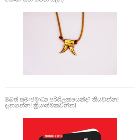
ඔබත් සමාජමාධ්‍ය පරිශීලකයෙක්ද? කියවන්න!
දැනගන්න! ක්‍රියාත්මකවන්න!