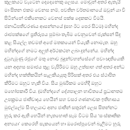
කුලකයට වැටෙන දෙදෙනෙකු ලෙසය. මොවුන් අතර ඇතැයි
මා සිතන එකම වෙනස නම්, පවතින වර්තමානයේ ඔවුන් යා වී
සිටින්නේ එකිනෙකට වෙනස් පක්ෂ දෙකකට වීමයි.
ජනාධිපතිවරණය ආසන්නයේ (සහ ඊට පෙර සිටම) මහින්ද
රාජපක්ෂගේ ප්‍රතිරූපය පුම්බා තැබීම වෙනුවෙන් ජැක්සන් සිදු
කළ සියල්ල තවමත් අපේ මතකයෙන් වියැකී නොමැත. ඔහු
මහින්දගේ නමට අලුත් අර්ථකථන ලබා දුන්නේය. මහින්ද
දුටුගැමුණු රජුගේ මතු නොව බුදුන්වහන්සේගේ පවා ඥාතියෙකි
යන අදහස සමාජය තුළ වැපිරීමට ඔහු උත්සාහ ගත් අතර අන්ධ
මහින්ද භක්තිකයින් සැලකියයුතු පිරිසක් අතර එය ස්ථාපිත
කිරීමට ඔහුට හැකි විය. සිය මුඛරිකම මෙහිදී ඔහුට
මහෝපකාරී විය. (මහින්දගේ දේශපාලන භාවිතයේ ප්‍රධානතම
උපක්‍රමය ජාතිවාදය හෙයින් සහ වසර ගණනාවක ඉතිහාසය
මුළුල්ලේම සිංහලයාට අන්‍ය ජාතීන් සතුරන් ලෙස සිතන්නට
හුරු කර ඇති හෙයින් නැතහොත් සෑම විටම සිය ‘සංස්කෘතික
අන්‍යයා’ කෙරෙහි සැකයෙන් හා ඔරොප්පුවෙන් බැලීමට හුරු