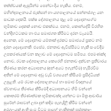
තත්ත්වයක් ඇසුරින්ම පෙන්වා දිය හැකිය. එනම්,
මහින්දපාලනයේ ජැක්සන් හා යහපාලනයේ සන්නස්ගල යන
සාධක දෙකයි. පක්ෂ දේශපාලනය තුළ මේ දෙදෙනාගේම
භූමිකාව දෙකක් නොව එකක්මය. එනම්, කොන්දේසි විරහිත
වන්දිභට්ටකම හා එය සමාජගත කිරීමට දරන වෑයමයි.
අනෙක, මේ දෙදෙනාම යම්තාක් දුරකට සමාජයේ ප්‍රකට නම්
දරන දෙදෙනෙකි. එසේම, ජනතාව ඇවිස්සීමට හැකි සංවේදීම
උපකරණයක් වන කලාව මේ දෙදෙනාටම සමීපය. එපමණක්ද
නොව, රටක දේශපාලනය කෙරෙහි ජනතාව දක්වන ප්‍රතිචාරය
තීරණය කරන අධ්‍යාපනය (අන් අයට ඉගැන්වීම) හැසිරවීම
අතින් මේ දෙදෙනාම අඩු වැඩි වශයෙන් කිසියම් ප්‍රසිද්ධියක්
උසුළති. යම් රටක දේශපාලනයේ හා සමාජ විඥානයේ
ස්වභාවය තීරණය කිරීමේදී අධ්‍යාපනයට හිමි වන්නේ
කොතරම් තීරණාත්මක භූමිකාවක්ද යන්නට මා මිත්‍ර ආචාර්ය
සුරේන් රාඝවන් ලබා දුන් කදිම පැහැදිලි කිරීම වන්නේ
අරගලයක් ඇති සෑම විටම පාහේ හැකිතාක් පුස්තකාල