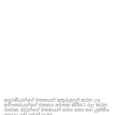
ආදරණීයන්ගේ මතකයන් (අතුරුදහන් කරන ලද
සමීපතමයන්ගේ මතකය අමතක කිරීමට බල කරන
රාජ්‍යක, ඔවුන්ගේ මතකයන් සමග සත්‍ය සහ යුක්තිය
සොයා යන ගමන් ගැන)