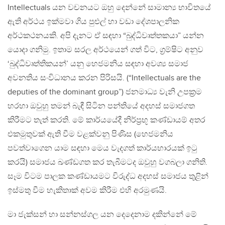
Intellectuals යන වචනයට ඔහු දෙන්නේ සාමාන්‍ය භාවිතයේ
ඇති අර්ථය ඉක්මවා ගිය පුළුල් හා වඩා දේශපාලනික
අර්ථකථනයකි. අපි දැනට ඒ සඳහා “බුද්ධිවෘත්තකයා” යන්න
යොදා ගනිමු. ඉතාම සරල අර්ථයෙන් ගත් විට, ග්‍රම්ෂිට අනුව
‘බුද්ධිවෘත්තිකයන්’ යනු හෙජමනිය සඳහා අවශ්‍ය සමාජ
අවනතිය සංවිධානය කරන පිරිසයි. (“Intellectuals are the
deputies of the dominant group”) ජනමාධ්‍ය වැනි උපක්‍රම
හරහා ඔවුහු තමන් බැඳී සිටින පන්තියේ අදහස් සමාජගත
කිරීමට තැත් කරති. මේ කාර්යයේදී නිර්ප්‍රභූ කණ්ඩායම් අතර
එකමුතුවක් ඇති වීම වළක්වනු පිණිස (හෙජමනිය
පවත්වාගෙන යාම සඳහා මෙය වැදගත් කාර්යභාරයක් ඉටු
කරයි) සමාජය ඛණ්ඩගත කර තැබීමටද ඔවුහු වගබලා ගනිති.
සෑම විටම පාලක කණ්ඩායමට විරුද්ධ අදහස් සමාජය තුළින්
ඉස්මතු වීම හැකිතාක් අවම කිරීම එහි අරමුණයි.
මා ජැක්සන් හා සන්නස්ගල යන දෙදෙනාම දකින්නේ මේ