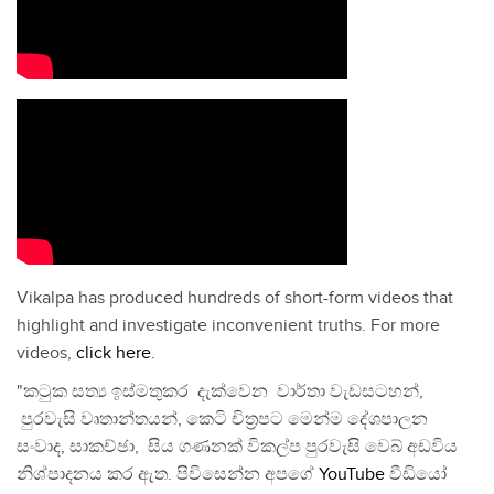
Vikalpa has produced hundreds of short-form videos that
highlight and investigate inconvenient truths. For more
videos,
click here
.
"කටුක සත්‍ය ඉස්මතුකර දැක්වෙන වාර්තා වැඩසටහන්,
පුරවැසි වෘතාන්තයන්, කෙටි චිත්‍රපට මෙන්ම දේශපාලන
සංවාද, සාකච්ඡා, සිය ගණනක් විකල්ප පුරවැසි වෙබ් අඩවිය
නිශ්පාදනය කර ඇත. පිවිසෙන්න අපගේ
YouTube
වීඩියෝ