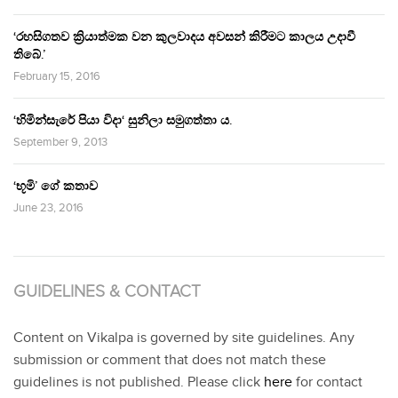
‘රහසිගතව ක්‍රියාත්මක වන කුලවාදය අවසන් කිරීමට කාලය උදාවී
තිබේ.’
February 15, 2016
‘හිමින්සැරේ පියා විදා‘ සුනිලා සමුගත්තා ය.
September 9, 2013
‘භූමි’ ගේ කතාව
June 23, 2016
GUIDELINES & CONTACT
Content on Vikalpa is governed by site guidelines. Any
submission or comment that does not match these
guidelines is not published. Please click
here
for contact